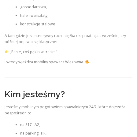
gospodarstwa,
hale i warsztaty,
konstrukcje stalowe.
A tam gdzie jest intensywny ruch i ciężka eksploatacja… wcześniej czy
później pojawia się klasyczne:
„Panie, coś pękło w trasie.”
I wtedy wjeżdża mobilny spawacz Wiązowna.
Kim jesteśmy?
Jesteśmy mobilnym pogotowiem spawalniczym 24/7, które dojeżdża
bezpośrednio:
na S17 i A2,
na parkingi TIR,