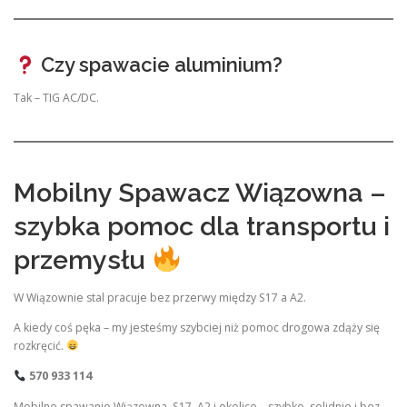
Czy spawacie aluminium?
Tak – TIG AC/DC.
Mobilny Spawacz Wiązowna –
szybka pomoc dla transportu i
przemysłu
W Wiązownie stal pracuje bez przerwy między S17 a A2.
A kiedy coś pęka – my jesteśmy szybciej niż pomoc drogowa zdąży się
rozkręcić.
570 933 114
Mobilne spawanie Wiązowna, S17, A2 i okolice – szybko, solidnie i bez