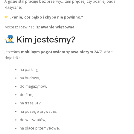
A gdzie stal pracuje bez przerwy… tam prędzej czy później pada
klasyczne:
„Panie, coś pękło i chyba nie powinno.”
Możesz rozwinąć:
spawanie Wiązowna
Kim jesteśmy?
Jesteśmy
mobilnym pogotowiem spawalniczym 24/7
, które
dojeżdża:
na parkingi,
na budowy,
do magazynów,
do firm,
na trasę
S17
,
na posesje prywatne,
do warsztatów,
na place przemysłowe.