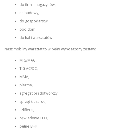
do firm i magazynów,
na budowy,
do gospodarstw,
pod dom,
do hal i warsztatów.
Nasz mobilny warsztat to w pełni wyposażony zestaw:
MIG/MAG,
TIG AC/DC,
MMA,
plazma,
agregat prądotwórczy,
sprzęt ślusarski,
szlifierki,
oświetlenie LED,
pełne BHP.