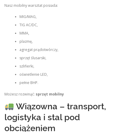
Nasz mobilny warsztat posiada:
MIG/MAG,
TIG AC/DC,
MMA,
plazmę,
agregat prądotwórczy,
sprzęt ślusarski,
szlifierki,
oświetlenie LED,
pełne BHP.
Możesz rozwinąć:
sprzęt mobilny
Wiązowna – transport,
logistyka i stal pod
obciążeniem