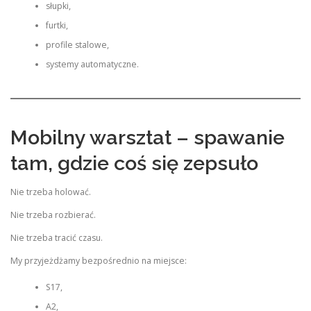
słupki,
furtki,
profile stalowe,
systemy automatyczne.
Mobilny warsztat – spawanie
tam, gdzie coś się zepsuło
Nie trzeba holować.
Nie trzeba rozbierać.
Nie trzeba tracić czasu.
My przyjeżdżamy bezpośrednio na miejsce:
S17,
A2,