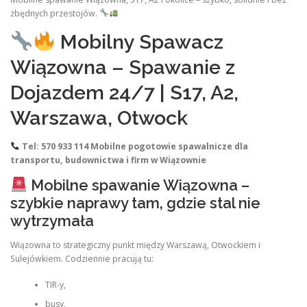
zbędnych przestojów.
Mobilny Spawacz
Wiązowna – Spawanie z
Dojazdem 24/7 | S17, A2,
Warszawa, Otwock
Tel: 570 933 114
Mobilne pogotowie spawalnicze dla
transportu, budownictwa i firm w Wiązownie
Mobilne spawanie Wiązowna –
szybkie naprawy tam, gdzie stal nie
wytrzymała
Wiązowna to strategiczny punkt między Warszawą, Otwockiem i
Sulejówkiem. Codziennie pracują tu:
TIR-y,
busy,