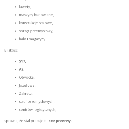
lawety,
maszyny budowlane,
konstrukcje stalowe,
sprzęt przemysłowy,
hale i magazyny.
Bliskość:
S17
,
A2
,
Otwocka,
Józefowa,
Zakrętu,
stref przemysłowych,
centrów logistycznych,
sprawia, że stal pracuje tu
bez przerwy
.