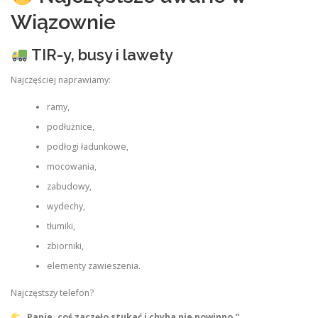
Wiązownie
TIR-y, busy i lawety
Najczęściej naprawiamy:
ramy,
podłużnice,
podłogi ładunkowe,
mocowania,
zabudowy,
wydechy,
tłumiki,
zbiorniki,
elementy zawieszenia.
Najczęstszy telefon?
„Panie, coś zaczęło stukać i chyba nie powinno.”