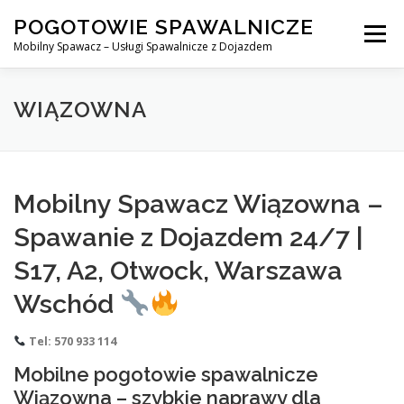
Skip
POGOTOWIE SPAWALNICZE
to
Menu
content
Mobilny Spawacz – Usługi Spawalnicze z Dojazdem
MOBILNY SPAWACZ
WARSZAWA
SPAWACZ
WIĄZOWNA
SPAWANIE MIG/MAG (GMAW)
NASZE USŁUGI
Mobilny Spawacz Wiązowna –
Spawanie z Dojazdem 24/7 |
KONTAKT
S17, A2, Otwock, Warszawa
Wschód
Tel: 570 933 114
Mobilne pogotowie spawalnicze
Wiązowna – szybkie naprawy dla