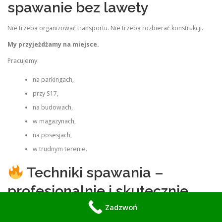
spawanie bez lawety
Nie trzeba organizować transportu. Nie trzeba rozbierać konstrukcji.
My przyjeżdżamy na miejsce.
Pracujemy:
na parkingach,
przy S17,
na budowach,
w magazynach,
na posesjach,
w trudnym terenie.
Techniki spawania –
profesjonalnie i skutecznie
Zadzwoń
MIG/MAG