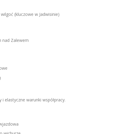
wilgoć (kluczowe w Jadwisinie)
ch nad Zalewem
kowe
ą
y i elastyczne warunki współpracy.
 wjazdowa
o wichurze