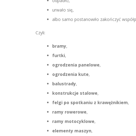
odpadło,
urwało się,
albo samo postanowiło zakończyć współp
Czyli:
bramy
,
furtki
,
ogrodzenia panelowe
,
ogrodzenia kute
,
balustrady
,
konstrukcje stalowe
,
felgi po spotkaniu z krawężnikiem
,
ramy rowerowe
,
ramy motocyklowe
,
elementy maszyn
,