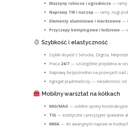
Maszyny rolnicze i ogrodnicze
— ramy c
Naprawy TIR i naczep
— ramy, nogi podp
Elementy aluminiowe i nierdzewne
— b
Przyczepy kempingowe i łodziowe
— wz
Szybkość i elastyczność
Szybki dojazd z Serocka, Zegrza, Nieporę
Praca
24/7
— szczególnie przydatna w sezo
Naprawy bezpośrednio na posesjach nad z
Agregat prądotwórczy — niezależność od 
Mobilny warsztat na kółkach
MIG/MAG
— solidne spoiny konstrukcyjne
TIG
— estetyczne i precyzyjne spawanie al
MMA
— do awaryjnych napraw w trudnyc