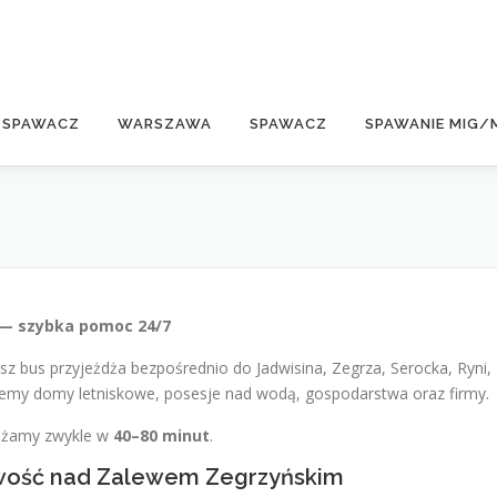
E
 SPAWACZ
WARSZAWA
SPAWACZ
SPAWANIE MIG/
h — szybka pomoc 24/7
sz bus przyjeżdża bezpośrednio do Jadwisina, Zegrza, Serocka, Ryni,
jemy domy letniskowe, posesje nad wodą, gospodarstwa oraz firmy.
dżamy zwykle w
40–80 minut
.
owość nad Zalewem Zegrzyńskim