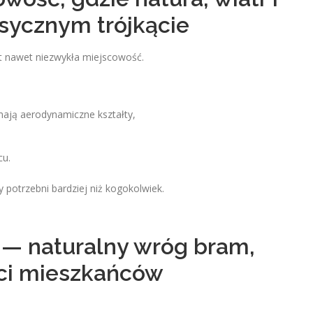
ksycznym trójkącie
est nawet niezwykła miejscowość.
mają aerodynamiczne kształty,
cu.
otrzebni bardziej niż kogokolwiek.
 — naturalny wróg bram,
ści mieszkańców