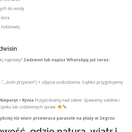
cych do wody
rzeża
 łodziowej
dwisin
lnej naprawy?
Zadzwoń lub napisz WhatsApp już teraz:
 …”, „koło przystani”) + zdjęcia uszkodzenia. Szybko przygotujemy
Nieporęt • Rynia
Przyjeżdżamy nad zalew. Spawamy solidnie i
czynku lub codziennych spraw.
bciej niż wiatr przewraca parasole na plaży w Zegrzu
ość, gdzie natura, wiatr i