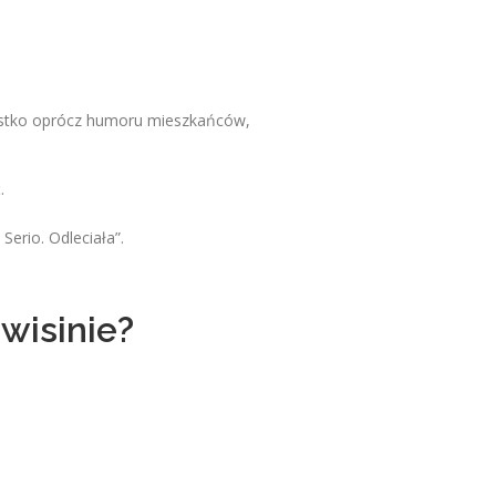
zystko oprócz humoru mieszkańców,
.
Serio. Odleciała”.
wisinie?