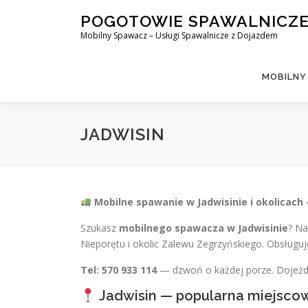
Skip
POGOTOWIE SPAWALNICZ
to
Mobilny Spawacz – Usługi Spawalnicze z Dojazdem
content
MOBILNY
JADWISIN
Mobilne spawanie w Jadwisinie i okolicac
Szukasz
mobilnego spawacza w Jadwisinie
? Na
Nieporętu i okolic Zalewu Zegrzyńskiego. Obsługu
Tel: 570 933 114
— dzwoń o każdej porze. Dojeż
Jadwisin — popularna miejsc