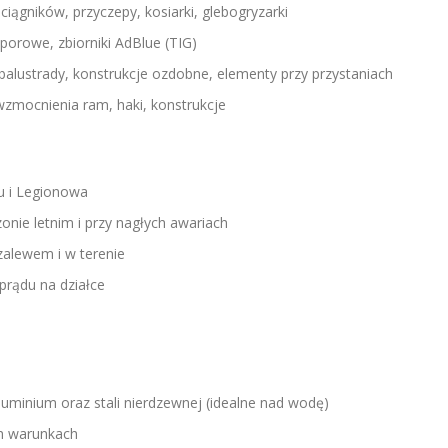
iągników, przyczepy, kosiarki, glebogryzarki
orowe, zbiorniki AdBlue (TIG)
alustrady, konstrukcje ozdobne, elementy przy przystaniach
mocnienia ram, haki, konstrukcje
tu i Legionowa
nie letnim i przy nagłych awariach
alewem i w terenie
prądu na działce
uminium oraz stali nierdzewnej (idealne nad wodę)
h warunkach