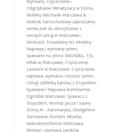
Wymiana, Czyszczenie i
Odgrzybianie Klimatyzacji w Domu
,
Mobilny Mechanik Warszawa &
Elektryk Samochodowy
zapraszamy
serdecznie do skorzystania z
naszych usług w Warszawie i
okolicach. Posiadamy też
Mobilną
Naprawę i wymianę rynien
,
Spawanie na zimno MIG/MAG, TIG,
MMA w Warszawie
,
Czyszczenie
Laserem w Warszawie
.
Czyszczenie
naprawa, wymiana i montaż rynien
,
Usługi szlifierką kątową z Dojazdem
,
Spawanie i Naprawa Kontenerów
Ogrodnik Warszawa
,
Spawacz z
Dojazdem
,
Montaż Jacuzi i Sauny
Domy AI - Automatyka, Inteligentne
Sterowanie Domem
.
Montaż
wideodomofonów Warszawa
,
Montaż i wymiana zamków