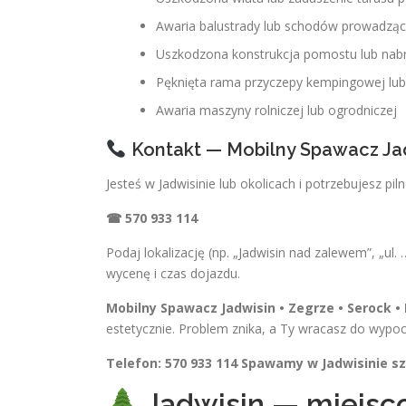
Awaria balustrady lub schodów prowadzą
Uszkodzona konstrukcja pomostu lub nab
Pęknięta rama przyczepy kempingowej lub
Awaria maszyny rolniczej lub ogrodniczej
Kontakt — Mobilny Spawacz Ja
Jesteś w Jadwisinie lub okolicach i potrzebujesz pi
☎ 570 933 114
Podaj lokalizację (np. „Jadwisin nad zalewem”, „ul.
wycenę i czas dojazdu.
Mobilny Spawacz Jadwisin • Zegrze • Serock • 
estetycznie. Problem znika, a Ty wracasz do wypo
Telefon: 570 933 114
Spawamy w Jadwisinie szy
Jadwisin — miejscow