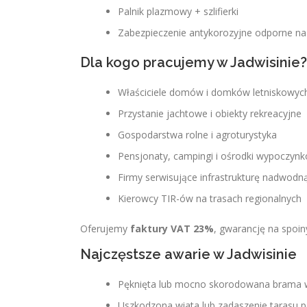
Palnik plazmowy + szlifierki
Zabezpieczenie antykorozyjne odporne na 
Dla kogo pracujemy w Jadwisinie?
Właściciele domów i domków letniskowy
Przystanie jachtowe i obiekty rekreacyjne
Gospodarstwa rolne i agroturystyka
Pensjonaty, campingi i ośrodki wypoczyn
Firmy serwisujące infrastrukturę nadwodn
Kierowcy TIR-ów na trasach regionalnych
Oferujemy
faktury VAT 23%
, gwarancję na spoin
Najczęstsze awarie w Jadwisinie
Pęknięta lub mocno skorodowana brama
Uszkodzona wiata lub zadaszenie tarasu p