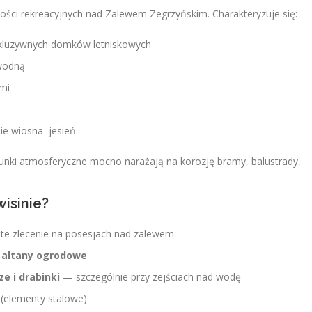
wości rekreacyjnych nad Zalewem Zegrzyńskim. Charakteryzuje się:
skluzywnych domków letniskowych
 wodną
ymi
ie wiosna–jesień
unki atmosferyczne mocno narażają na korozję bramy, balustrady,
isinie?
e zlecenie na posesjach nad zalewem
i altany ogrodowe
e i drabinki
— szczególnie przy zejściach nad wodę
(elementy stalowe)