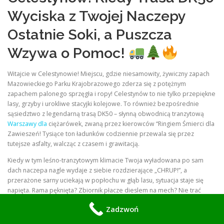
Wyciska z Twojej Naczepy
Ostatnie Soki, a Puszcza
Wzywa o Pomoc!
Witajcie w Celestynowie! Miejscu, gdzie niesamowity, żywiczny zapach
Mazowieckiego Parku Krajobrazowego zderza się z potężnym
zapachem palonego sprzęgła i ropy! Celestynów to nie tylko przepiękne
lasy, grzyby i urokliwe stacyjki kolejowe. To również bezpośrednie
sąsiedztwo z legendarną trasą DK50 – słynną obwodnicą tranzytową
Warszawy dla
ciężarówek, zwaną przez kierowców “Ringiem Śmierci dla
Zawieszeń! Tysiące ton ładunków codziennie przewala się przez
tutejsze asfalty, walcząc z czasem i grawitacją.
Kiedy w tym leśno-tranzytowym klimacie Twoja wyładowana po sam
dach naczepa nagle wydaje z siebie rozdzierające „CHRUP!”, a
przerażone sarny uciekają w popłochu w głąb lasu, sytuacja staje się
napięta. Rama pęknięta? Zbiornik płacze dieslem na mech? Nie trać
zimnej krwi! Nie rwij włosów z głowy i pod żadnym pozorem nie wzywaj
Zadzwoń
holownika, który i tak zakopałby się na leśnym dukcie albo utknął na
rondzie w Kołbieli! Sięgaj po telefon i wzywaj
Najbardziej