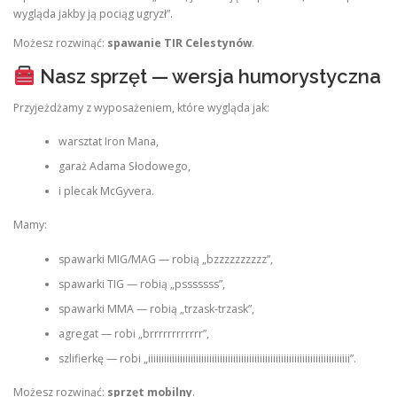
wygląda jakby ją pociąg ugryzł”.
Możesz rozwinąć:
spawanie TIR Celestynów
.
Nasz sprzęt — wersja humorystyczna
Przyjeżdżamy z wyposażeniem, które wygląda jak:
warsztat Iron Mana,
garaż Adama Słodowego,
i plecak McGyvera.
Mamy:
spawarki MIG/MAG — robią „bzzzzzzzzzz”,
spawarki TIG — robią „psssssss”,
spawarki MMA — robią „trzask‑trzask”,
agregat — robi „brrrrrrrrrrrr”,
szlifierkę — robi „iiiiiiiiiiiiiiiiiiiiiiiiiiiiiiiiiiiiiiiiiiiiiiiiiiiiiiiiiiiiiiiiiiiiiiiiiiii”.
Możesz rozwinąć:
sprzęt mobilny
.