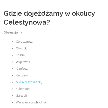
Gdzie dojeżdżamy w okolicy
Celestynowa?
Obsługujemy:
Celestynów,
Otwock,
Kołbiel,
Wiązowna,
Józefów,
Karczew,
Mińsk Mazowiecki
,
Sulejówek,
Garwolin,
Warszawa wschodnia.