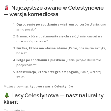
Najczęstsze awarie w Celestynowie
— wersja komediowa
Ogrodzenie po spotkaniu z wiatrem od torów
„Panie, ono
samo poszło”.
Brama, która postanowiła się obrazić
„Panie, ona już nie
chce współpracować”.
Furtka, która ma własne zdanie
„Panie, ona się nie zamyka,
bo nie”.
Felga po spotkaniu z piaskiem
„Panie, ja tylko delikatnie
podjechałem”.
Konstrukcja, która przegrała z pogodą
„Panie, wczoraj
stało”.
Możesz rozwinąć:
typowe awarie Celestynów
.
Lasy Celestynowa — nasz naturalny
klient
Celestynów to: