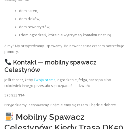
dom saren,
dom dzików,
dom rowerzystów,
i dom ogrodzeń, które nie wytrzymały kontaktu z naturą.
A my? My przyjeżdżamy i spawamy. Bo nawet natura czasem potrzebuje
pomocy.
Kontakt — mobilny spawacz
Celestynów
Jeśli chcesz, żeby
Twoja brama
, ogrodzenie, felga, naczepa albo
cokolwiek innego przestało się rozpadać — dzwoń:
570 933 114
Przyjedziemy. Zespawamy. Pośmiejemy się razem. I będzie dobrze
Mobilny Spawacz
Celestynów: Kiedy Trasa DK50