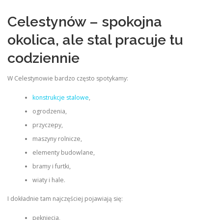
Celestynów – spokojna
okolica, ale stal pracuje tu
codziennie
W Celestynowie bardzo często spotykamy:
konstrukcje stalowe
,
ogrodzenia,
przyczepy,
maszyny rolnicze,
elementy budowlane,
bramy i furtki,
wiaty i hale.
I dokładnie tam najczęściej pojawiają się:
pęknięcia,