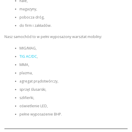
hale,
magazyny,
pobocza dróg,
do firm i zakładów.
Nasz samochód to w pełni wyposażony warsztat mobilny:
MIG/MAG,
TIG AC/DC
,
MMA,
plazma,
agregat prądotwórczy,
sprzęt ślusarski,
szlifierki,
oświetlenie LED,
pełne wyposażenie BHP.