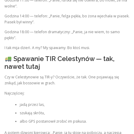
Godzina 11:00 — telefon: „Panie, furtka się nie otwiera, bo mówi, że ma
wolne”.
Godzina 14:00 — telefon: „Panie, felga pękła, bo żona wjechała w piasek.
Piasek był winny”.
Godzina 18:00 — telefon dramatyczny: „Panie, ja nie wiem, to samo
pękło”.
I tak mija dzień. A my? My spawamy. Bo ktoś musi.
Spawanie TIR Celestynów — tak,
nawet tutaj
Czy w Celestynowie są TIR‑y? Oczywiście, że tak. One pojawiają się
znikąd, jak bossowie w grach.
Najczęściej:
jadą przez las,
szukają skrótu,
albo GPS postanowił zrobić im psikusa.
A potem dzwoni kierowca: „Panie, ja tu stoję na poboczu, a naczepa