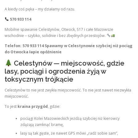
A kiedy coś pęka – my działamy od razu.
570 933 114
Mobilne spawanie Celestynów, Otwock, S17 i całe Mazowsze
wschodnie – szybko, solidnie i bez zbędnych przestojów.
Telefon: 570 933 114
Spawamy w Celestynowie szybciej niż pociąg
do Otwocka łapie opóźnienie
Celestynów — miejscowość, gdzie
lasy, pociągi i ogrodzenia żyją w
toksycznym trójkącie
Celestynów to nie jest zwykła miejscowość. To nie jest nawet niezwykła
miejscowość.
To jest
kraina przygód
, gdzie:
pociągi Kolei Mazowieckich jeżdżą szybciej niż kierowcy
zdążają zamknąć bramę,
lasy są tak gęste, że nawet GPS mówi „radź sobie sam”,