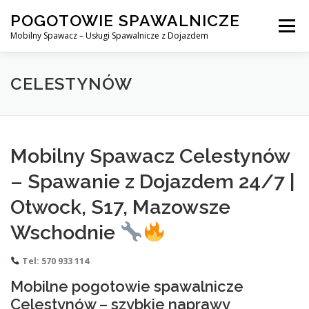
Skip
POGOTOWIE SPAWALNICZE
to
Menu
content
Mobilny Spawacz – Usługi Spawalnicze z Dojazdem
MOBILNY SPAWACZ
WARSZAWA
SPAWACZ
CELESTYNÓW
SPAWANIE MIG/MAG (GMAW)
NASZE USŁUGI
Mobilny Spawacz Celestynów
– Spawanie z Dojazdem 24/7 |
KONTAKT
Otwock, S17, Mazowsze
Wschodnie
Tel: 570 933 114
Mobilne pogotowie spawalnicze
Celestynów – szybkie naprawy