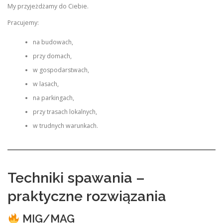
My przyjeżdżamy do Ciebie.
Pracujemy:
na budowach,
przy domach,
w gospodarstwach,
w lasach,
na parkingach,
przy trasach lokalnych,
w trudnych warunkach.
Techniki spawania –
praktyczne rozwiązania
MIG/MAG