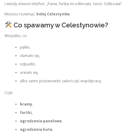
I wtedy dzwoni telefon: „Panie, furtka mi odleciała. Serio. Odleciała”.
Możesz rozwinąć:
kolej Celestynów
.
Co spawamy w Celestynowie?
Wszystko, co:
pękło,
złamało się,
odpadło,
urwało się,
albo samo postanowiło zakończyć współpracę.
Czyli:
bramy
,
furtki
,
ogrodzenia panelowe
,
ogrodzenia kute
,