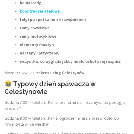
balustrady
,
konstrukcje stalowe
,
felgi po spotkaniu z krawężnikiem
,
ramy rowerowe
,
ramy motocyklowe
,
elementy maszyn
,
naczepy i przyczepy
,
wszystko, co wygląda jakby miało ochotę się rozpaść
.
Możesz rozwinąć:
zakres usług Celestynów
.
Typowy dzień spawacza w
Celestynowie
Godzina 7:00 — telefon: „Panie, brama mi się nie zamyka, bo pociąg ją
przewiał”.
Godzina 9:00 — telefon: „Panie, ogrodzenie mi się przewróciło, bo
rowerzysta w nie wjechał”.