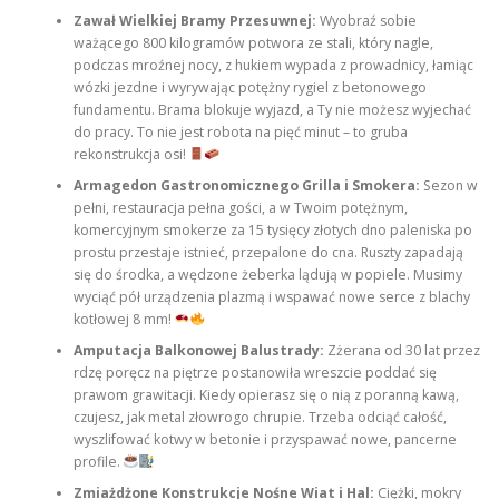
Zawał Wielkiej Bramy Przesuwnej:
Wyobraź sobie
ważącego 800 kilogramów potwora ze stali, który nagle,
podczas mroźnej nocy, z hukiem wypada z prowadnicy, łamiąc
wózki jezdne i wyrywając potężny rygiel z betonowego
fundamentu. Brama blokuje wyjazd, a Ty nie możesz wyjechać
do pracy. To nie jest robota na pięć minut – to gruba
rekonstrukcja osi!
Armagedon Gastronomicznego Grilla i Smokera:
Sezon w
pełni, restauracja pełna gości, a w Twoim potężnym,
komercyjnym smokerze za 15 tysięcy złotych dno paleniska po
prostu przestaje istnieć, przepalone do cna. Ruszty zapadają
się do środka, a wędzone żeberka lądują w popiele. Musimy
wyciąć pół urządzenia plazmą i wspawać nowe serce z blachy
kotłowej 8 mm!
Amputacja Balkonowej Balustrady:
Zżerana od 30 lat przez
rdzę poręcz na piętrze postanowiła wreszcie poddać się
prawom grawitacji. Kiedy opierasz się o nią z poranną kawą,
czujesz, jak metal złowrogo chrupie. Trzeba odciąć całość,
wyszlifować kotwy w betonie i przyspawać nowe, pancerne
profile.
Zmiażdżone Konstrukcje Nośne Wiat i Hal:
Ciężki, mokry