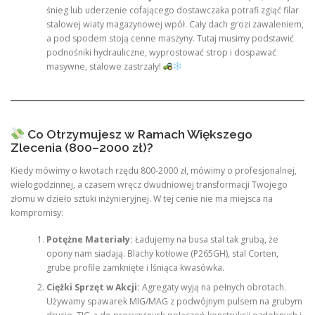
śnieg lub uderzenie cofającego dostawczaka potrafi zgiąć filar
stalowej wiaty magazynowej wpół. Cały dach grozi zawaleniem,
a pod spodem stoją cenne maszyny. Tutaj musimy podstawić
podnośniki hydrauliczne, wyprostować strop i dospawać
masywne, stalowe zastrzały!
Co Otrzymujesz w Ramach Większego
Zlecenia (800–2000 zł)?
Kiedy mówimy o kwotach rzędu 800-2000 zł, mówimy o profesjonalnej,
wielogodzinnej, a czasem wręcz dwudniowej transformacji Twojego
złomu w dzieło sztuki inżynieryjnej. W tej cenie nie ma miejsca na
kompromisy:
Potężne Materiały:
Ładujemy na busa stal tak grubą, że
opony nam siadają. Blachy kotłowe (P265GH), stal Corten,
grube profile zamknięte i lśniąca kwasówka.
Ciężki Sprzęt w Akcji:
Agregaty wyją na pełnych obrotach.
Używamy spawarek MIG/MAG z podwójnym pulsem na grubym