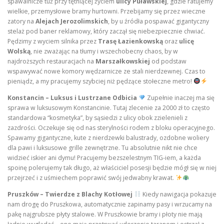
spawalnicze tuż przy tętniącej życiem
ulicy Puławskiej
, gdzie ratujemy
wielkie, przemysłowe bramy hurtowni. Przebijamy się przez wieczne
zatory na
Alejach Jerozolimskich
, by u źródła pospawać gigantyczny
stelaż pod baner reklamowy, który zaczął się niebezpiecznie chwiać.
Pędzimy z wyciem silnika przez
Trasę Łazienkowską
oraz
ulicę
Wolską
, nie zważając na tłumy i wszechobecny chaos, by w
najdroższych restauracjach na
Marszałkowskiej
od podstaw
wspawywać nowe komory wędzarnicze ze stali nierdzewnej. Czas to
pieniądz, a my pracujemy szybciej niż pędzące stołeczne metro!
Konstancin – Luksus i Lustrzane Odbicia
Zupełnie inaczej ma się
sprawa w luksusowym Konstancinie. Tutaj zlecenie za 2000 zł to często
standardowa “kosmetyka”, by sąsiedzi z ulicy obok zzielenieli z
zazdrości. Oczekuje się od nas sterylności rodem z bloku operacyjnego.
Spawamy gigantyczne, kute z nierdzewki balustrady, ozdobne woliery
dla pawi i luksusowe grille zewnętrzne. Tu absolutnie nikt nie chce
widzieć iskier ani dymu! Pracujemy bezszelestnym TIG-iem, a każda
spoinę polerujemy tak długo, aż właściciel posesji będzie mógł się w niej
przejrzeć i z uśmiechem poprawić swój jedwabny krawat.
Pruszków – Twierdze z Blachy Kotłowej
Kiedy nawigacja pokazuje
nam drogę do Pruszkowa, automatycznie zapinamy pasy i wrzucamy na
pakę najgrubsze płyty stalowe. W Pruszkowie bramy i płoty nie mają