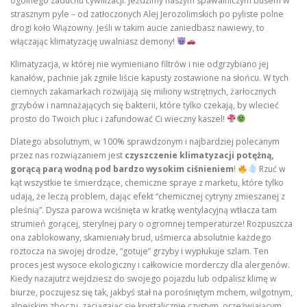
ogólnego zaduchu cywilizacji. Jeździmy naszym spawalniczym busem w
strasznym pyle – od zatłoczonych Alej Jerozolimskich po pyliste polne
drogi koło Wiązowny. Jeśli w takim aucie zaniedbasz nawiewy, to
włączając klimatyzację uwalniasz demony!
Klimatyzacja, w której nie wymieniano filtrów i nie odgrzybiano jej
kanałów, pachnie jak zgniłe liście kapusty zostawione na słońcu. W tych
ciemnych zakamarkach rozwijają się miliony wstrętnych, żarłocznych
grzybów i namnażających się bakterii, które tylko czekają, by wlecieć
prosto do Twoich płuc i zafundować Ci wieczny kaszel!
Dlatego absolutnym, w 100% sprawdzonym i najbardziej polecanym
przez nas rozwiązaniem jest
czyszczenie klimatyzacji potężną,
gorącą parą wodną pod bardzo wysokim ciśnieniem
!
Rzuć w
kąt wszystkie te śmierdzące, chemiczne spraye z marketu, które tylko
udają, że leczą problem, dając efekt “chemicznej cytryny zmieszanej z
pleśnią”. Dysza parowa wciśnięta w kratkę wentylacyjną wtłacza tam
strumień gorącej, sterylnej pary o ogromnej temperaturze! Rozpuszcza
ona zablokowany, skamieniały brud, uśmierca absolutnie każdego
roztocza na swojej drodze, “gotuje” grzyby i wypłukuje szlam. Ten
proces jest wysoce ekologiczny i całkowicie morderczy dla alergenów.
Kiedy nazajutrz wejdziesz do swojego pojazdu lub odpalisz klimę w
biurze, poczujesz się tak, jakbyś stał na porośniętym mchem, wilgotnym,
alpejskim zboczu, zaciągając się krystalicznie czystym, orzeźwiającym