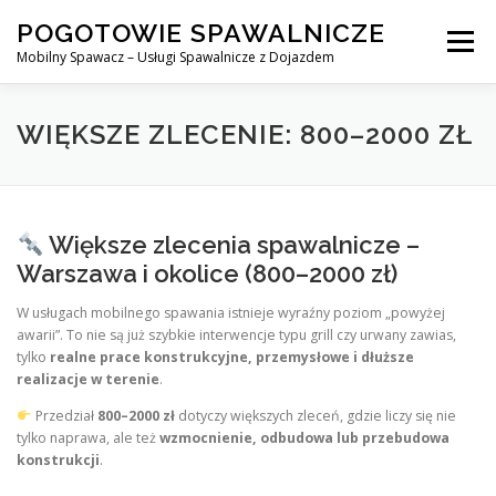
Skip
POGOTOWIE SPAWALNICZE
to
Menu
content
Mobilny Spawacz – Usługi Spawalnicze z Dojazdem
MOBILNY SPAWACZ
WARSZAWA
SPAWACZ
WIĘKSZE ZLECENIE: 800–2000 ZŁ
SPAWANIE MIG/MAG (GMAW)
NASZE USŁUGI
Większe zlecenia spawalnicze –
Warszawa i okolice (800–2000 zł)
KONTAKT
W usługach mobilnego spawania istnieje wyraźny poziom „powyżej
awarii”. To nie są już szybkie interwencje typu grill czy urwany zawias,
tylko
realne prace konstrukcyjne, przemysłowe i dłuższe
realizacje w terenie
.
Przedział
800–2000 zł
dotyczy większych zleceń, gdzie liczy się nie
tylko naprawa, ale też
wzmocnienie, odbudowa lub przebudowa
konstrukcji
.