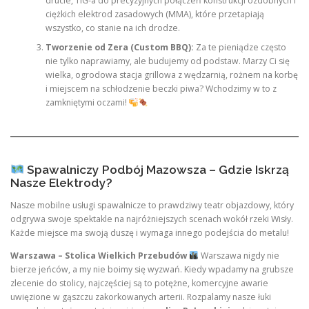
drucie, TIG-a do precyzyjnych połączeń konstrukcji ozdobnych i
ciężkich elektrod zasadowych (MMA), które przetapiają
wszystko, co stanie na ich drodze.
Tworzenie od Zera (Custom BBQ):
Za te pieniądze często
nie tylko naprawiamy, ale budujemy od podstaw. Marzy Ci się
wielka, ogrodowa stacja grillowa z wędzarnią, rożnem na korbę
i miejscem na schłodzenie beczki piwa? Wchodzimy w to z
zamkniętymi oczami!
Spawalniczy Podbój Mazowsza – Gdzie Iskrzą
Nasze Elektrody?
Nasze mobilne usługi spawalnicze to prawdziwy teatr objazdowy, który
odgrywa swoje spektakle na najróżniejszych scenach wokół rzeki Wisły.
Każde miejsce ma swoją duszę i wymaga innego podejścia do metalu!
Warszawa – Stolica Wielkich Przebudów
Warszawa nigdy nie
bierze jeńców, a my nie boimy się wyzwań. Kiedy wpadamy na grubsze
zlecenie do stolicy, najczęściej są to potężne, komercyjne awarie
uwięzione w gąszczu zakorkowanych arterii. Rozpalamy nasze łuki