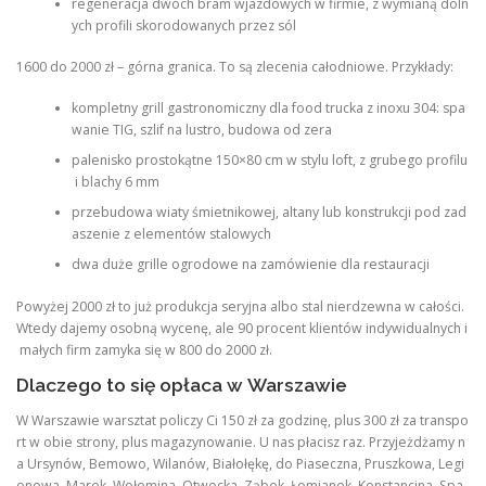
regeneracja dwóch bram wjazdowych w firmie, z wymianą doln
ych profili skorodowanych przez sól
1600 do 2000 zł – górna granica. To są zlecenia całodniowe. Przykłady:
kompletny grill gastronomiczny dla food trucka z inoxu 304: spa
wanie TIG, szlif na lustro, budowa od zera
palenisko prostokątne 150×80 cm w stylu loft, z grubego profilu
i blachy 6 mm
przebudowa wiaty śmietnikowej, altany lub konstrukcji pod zad
aszenie z elementów stalowych
dwa duże grille ogrodowe na zamówienie dla restauracji
Powyżej 2000 zł to już produkcja seryjna albo stal nierdzewna w całości.
Wtedy dajemy osobną wycenę, ale 90 procent klientów indywidualnych i
małych firm zamyka się w 800 do 2000 zł.
Dlaczego to się opłaca w Warszawie
W Warszawie warsztat policzy Ci 150 zł za godzinę, plus 300 zł za transpo
rt w obie strony, plus magazynowanie. U nas płacisz raz. Przyjeżdżamy n
a Ursynów, Bemowo, Wilanów, Białołękę, do Piaseczna, Pruszkowa, Legi
onowa, Marek, Wołomina, Otwocka, Ząbek, Łomianek, Konstancina. Spa