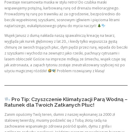
Powstaje niesamowita maska w stylu retro! Do czubka maski
wspawujemy potężną, karbowaną rurę od drenażu melioracyjnego.
Prowadzimy tę rurę po trawniku aż za ogrodzenie, bezpośrednio do
beczki wypełnionej szyszkami, sosnowym igliwiem i pięcioma litrami
najtańszego, eukaliptusowego płynu do mycia naczyń!
Wujek Janusz z dumą nakłada naszą spawalniczą kreację na twarz,
wygląda jak nurek głębinowy z lat 20., i kiedy tylko wypuszcza gęstą
chmurę ze swoich trujących płuc, dym pędzi przez rurę, wpada do beczki
z szyszkami i wychodzi na zewnątrz jako rześki, pachnący cytrusami i
lasem obłoczek! Goście na imprezie mdleją ze śmiechu, wujek czuje się
jak astronauta, a zapach tytoniu zostaje zneutralizowany szybciej niż po
użyciu magicznej różdżki!
Problem rozwiązany z klasą!
Pro Tip: Czyszczenie Klimatyzacji Parą Wodną –
Ratunek dla Twoich Zatkanych Płuc!
Zanim opuścimy Twój teren, dumni z naszej wykonanej za 2000 zł
stalowej twierdzy, musimy podzielić się z Tobą złotą radą na
zachowanie wspaniałego zdrowia pośród spalin, dymu z grilla i