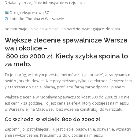
Działamy szczególnie intensywnie w rejonach:
Droga ekspresowa S7
Lotnisko Chopina w Warszawie
bo tam znajdują się największe i najbardziej wymagające zlecenia.
Większe zlecenie spawalnicze Warsza
wa i okolice –
800 do 2000 zł. Kiedy szybka spoina to
za mało.
To jest próg, w którym przestajemy mówić o „naprawie”, a zaczynamy m
ówić o „przebudowie”. Nie przyjeżdżamy tylko z elektrodą. Przyjeżdżam
y z tarczami do cięcia, blachą, profilami, farbą żaroodporną i planem.
Większe zlecenie w Mobilnym Spawaczu to koszt 800 do 2000 zł. To nie j
est cennik za godzinę. To jest cena za efekt, który dostajesz na miejscu
w Warszawie i na Mazowszu, bez wożenia konstrukcji do warsztatu.
Co wchodzi w widełki 800 do 2000 zł
Zapomnij o „pstryknięciu”. Tu jest cięcie, pasowanie, spawanie, wzmacni
anie i wykończenie. Pracujemy 2 do 6 godzin na miejscu.