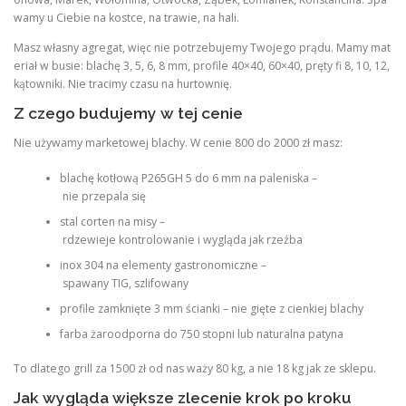
wamy u Ciebie na kostce, na trawie, na hali.
Masz własny agregat, więc nie potrzebujemy Twojego prądu. Mamy mat
eriał w busie: blachę 3, 5, 6, 8 mm, profile 40×40, 60×40, pręty fi 8, 10, 12,
kątowniki. Nie tracimy czasu na hurtownię.
Z czego budujemy w tej cenie
Nie używamy marketowej blachy. W cenie 800 do 2000 zł masz:
blachę kotłową P265GH 5 do 6 mm na paleniska –
nie przepala się
stal corten na misy –
rdzewieje kontrolowanie i wygląda jak rzeźba
inox 304 na elementy gastronomiczne –
spawany TIG, szlifowany
profile zamknięte 3 mm ścianki – nie gięte z cienkiej blachy
farba żaroodporna do 750 stopni lub naturalna patyna
To dlatego grill za 1500 zł od nas waży 80 kg, a nie 18 kg jak ze sklepu.
Jak wygląda większe zlecenie krok po kroku