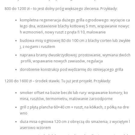
800 do 1200 zł – to jest dolny próg większego zlecenia. Przykłady:
kompletna regeneracja dużego grilla ogrodowego: wycięcie ca
łego dna, wstawienie blachy kotłowej 5 mm, wspawanie nowyc
h wzmocnień, nowy ruszt z pręta fi 10, malowanie
budowa misy ogniowej 80 do 100 cm z blachy corten lub zwykłe
j, z nogami i rusztem
naprawa bramy dwuskrzydłowej: prostowanie, wymiana dwóch
profili, wspawanie nowych zawiasów, regulacja
dorobienie konstrukcji pod wędzarnię do istniejącego grilla
1200 do 1600 zł – środek stawki. Tu już jest projekt. Przykłady:
smoker offset na bazie beczki lub rury: wspawanie komory, ko
mina, rusztów, termometru, malowanie żaroodporne
grill z płytą plancha 60×40 cm + ruszt, na kółkach, z półką na dre
wno
duża misa ogniowa 120 cm z obręczą do smażenia, z wyciętym l
aserowo wzorem