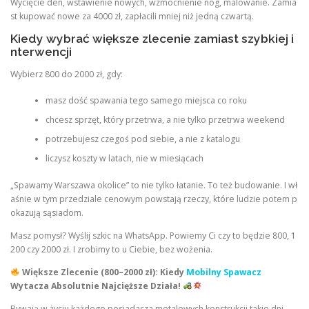
Wycięcie den, wstawienie nowych, wzmocnienie nóg, malowanie. Zamia
st kupować nowe za 4000 zł, zapłacili mniej niż jedną czwartą.
Kiedy wybrać większe zlecenie zamiast szybkiej i
nterwencji
Wybierz 800 do 2000 zł, gdy:
masz dość spawania tego samego miejsca co roku
chcesz sprzęt, który przetrwa, a nie tylko przetrwa weekend
potrzebujesz czegoś pod siebie, a nie z katalogu
liczysz koszty w latach, nie w miesiącach
„Spawamy Warszawa okolice” to nie tylko łatanie. To też budowanie. I wł
aśnie w tym przedziale cenowym powstają rzeczy, które ludzie potem p
okazują sąsiadom.
Masz pomysł? Wyślij szkic na WhatsApp. Powiemy Ci czy to będzie 800, 1
200 czy 2000 zł. I zrobimy to u Ciebie, bez wożenia.
Większe Zlecenie (800–2000 zł): Kiedy
Mobilny Spawacz
Wytacza Absolutnie Najcięższe Działa!
Bywają w życiu każdego posiadacza metalowych konstrukcji takie dni,