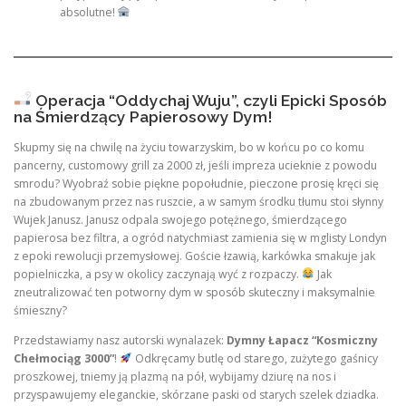
absolutne!
Operacja “Oddychaj Wuju”, czyli Epicki Sposób
na Śmierdzący Papierosowy Dym!
Skupmy się na chwilę na życiu towarzyskim, bo w końcu po co komu
pancerny, customowy grill za 2000 zł, jeśli impreza ucieknie z powodu
smrodu? Wyobraź sobie piękne popołudnie, pieczone prosię kręci się
na zbudowanym przez nas ruszcie, a w samym środku tłumu stoi słynny
Wujek Janusz. Janusz odpala swojego potężnego, śmierdzącego
papierosa bez filtra, a ogród natychmiast zamienia się w mglisty Londyn
z epoki rewolucji przemysłowej. Goście łzawią, karkówka smakuje jak
popielniczka, a psy w okolicy zaczynają wyć z rozpaczy.
Jak
zneutralizować ten potworny dym w sposób skuteczny i maksymalnie
śmieszny?
Przedstawiamy nasz autorski wynalazek:
Dymny Łapacz “Kosmiczny
Chełmociąg 3000”
!
Odkręcamy butlę od starego, zużytego gaśnicy
proszkowej, tniemy ją plazmą na pół, wybijamy dziurę na nos i
przyspawujemy eleganckie, skórzane paski od starych szelek dziadka.