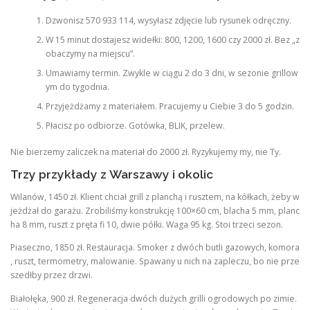
Dzwonisz 570 933 114, wysyłasz zdjęcie lub rysunek odręczny.
W 15 minut dostajesz widełki: 800, 1200, 1600 czy 2000 zł. Bez „z
obaczymy na miejscu”.
Umawiamy termin. Zwykle w ciągu 2 do 3 dni, w sezonie grillow
ym do tygodnia.
Przyjeżdżamy z materiałem. Pracujemy u Ciebie 3 do 5 godzin.
Płacisz po odbiorze. Gotówka, BLIK, przelew.
Nie bierzemy zaliczek na materiał do 2000 zł. Ryzykujemy my, nie Ty.
Trzy przykłady z Warszawy i okolic
Wilanów, 1450 zł. Klient chciał grill z planchą i rusztem, na kółkach, żeby w
jeżdżał do garażu. Zrobiliśmy konstrukcję 100×60 cm, blacha 5 mm, planc
ha 8 mm, ruszt z pręta fi 10, dwie półki. Waga 95 kg. Stoi trzeci sezon.
Piaseczno, 1850 zł. Restauracja. Smoker z dwóch butli gazowych, komora
, ruszt, termometry, malowanie. Spawany u nich na zapleczu, bo nie prze
szedłby przez drzwi.
Białołęka, 900 zł. Regeneracja dwóch dużych grilli ogrodowych po zimie.