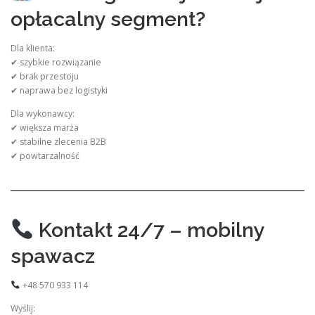
opłacalny segment?
Dla klienta:
✔ szybkie rozwiązanie
✔ brak przestoju
✔ naprawa bez logistyki
Dla wykonawcy:
✔ większa marża
✔ stabilne zlecenia B2B
✔ powtarzalność
Kontakt 24/7 – mobilny
spawacz
+48 570 933 114
Wyślij: