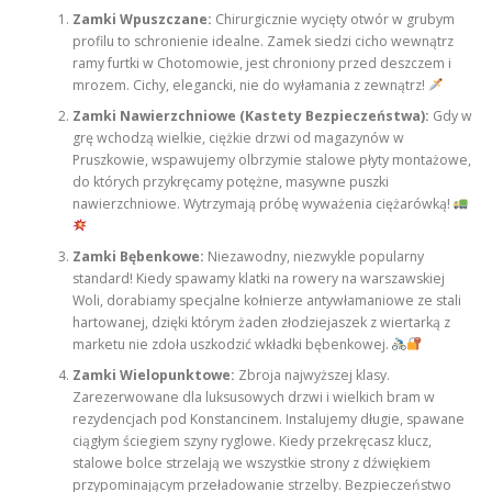
Zamki Wpuszczane:
Chirurgicznie wycięty otwór w grubym
profilu to schronienie idealne. Zamek siedzi cicho wewnątrz
ramy furtki w Chotomowie, jest chroniony przed deszczem i
mrozem. Cichy, elegancki, nie do wyłamania z zewnątrz!
Zamki Nawierzchniowe (Kastety Bezpieczeństwa):
Gdy w
grę wchodzą wielkie, ciężkie drzwi od magazynów w
Pruszkowie, wspawujemy olbrzymie stalowe płyty montażowe,
do których przykręcamy potężne, masywne puszki
nawierzchniowe. Wytrzymają próbę wyważenia ciężarówką!
Zamki Bębenkowe:
Niezawodny, niezwykle popularny
standard! Kiedy spawamy klatki na rowery na warszawskiej
Woli, dorabiamy specjalne kołnierze antywłamaniowe ze stali
hartowanej, dzięki którym żaden złodziejaszek z wiertarką z
marketu nie zdoła uszkodzić wkładki bębenkowej.
Zamki Wielopunktowe:
Zbroja najwyższej klasy.
Zarezerwowane dla luksusowych drzwi i wielkich bram w
rezydencjach pod Konstancinem. Instalujemy długie, spawane
ciągłym ściegiem szyny ryglowe. Kiedy przekręcasz klucz,
stalowe bolce strzelają we wszystkie strony z dźwiękiem
przypominającym przeładowanie strzelby. Bezpieczeństwo