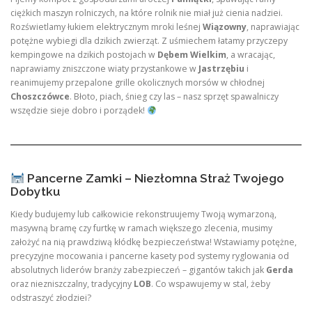
ciężkich maszyn rolniczych, na które rolnik nie miał już cienia nadziei.
Rozświetlamy łukiem elektrycznym mroki leśnej
Wiązowny
, naprawiając
potężne wybiegi dla dzikich zwierząt. Z uśmiechem łatamy przyczepy
kempingowe na dzikich postojach w
Dębem Wielkim
, a wracając,
naprawiamy zniszczone wiaty przystankowe w
Jastrzębiu
i
reanimujemy przepalone grille okolicznych morsów w chłodnej
Choszczówce
. Błoto, piach, śnieg czy las – nasz sprzęt spawalniczy
wszędzie sieje dobro i porządek!
Pancerne Zamki – Niezłomna Straż Twojego
Dobytku
Kiedy budujemy lub całkowicie rekonstruujemy Twoją wymarzoną,
masywną bramę czy furtkę w ramach większego zlecenia, musimy
założyć na nią prawdziwą kłódkę bezpieczeństwa! Wstawiamy potężne,
precyzyjne mocowania i pancerne kasety pod systemy ryglowania od
absolutnych liderów branży zabezpieczeń – gigantów takich jak
Gerda
oraz niezniszczalny, tradycyjny
LOB
. Co wspawujemy w stal, żeby
odstraszyć złodziei?