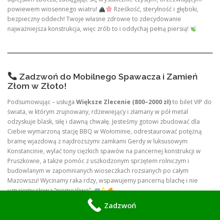
powiewem wiosennego wiatru!
Rześkość, sterylność i głęboki,
bezpieczny oddech! Twoje własne zdrowie to zdecydowanie
najważniejsza konstrukcja, więc zrób to i oddychaj pełną piersią!
Zadzwoń do Mobilnego Spawacza i Zamień
Złom w Złoto!
Podsumowując – usługa
Większe Zlecenie (800–2000 zł)
to bilet VIP do
świata, w którym zrujnowany, rdzewiejący i złamany w pół metal
odzyskuje blask, siłę i dawną chwałę. Jesteśmy gotowi zbudować dla
Ciebie wymarzoną stację BBQ w Wołominie, odrestaurować potężną
bramę wjazdową z najdroższymi zamkami Gerdy w luksusowym
Konstancinie, wylać tony ciężkich spawów na pancernej konstrukcji w
Pruszkowie, a także pomóc z uszkodzonym sprzętem rolniczym i
budowlanym w zapomnianych wioseczkach rozsianych po całym
Mazowszu! Wycinamy raka rdzy, wspawujemy pancerną blachę i nie
uznajemy słowa “niemożliwe”.
Zadzwoń
Kiedy potrzebujesz prawdziwych profesjonalistów z pasją i toną
humoru, nie wahaj się ani chwili. Wykręć numer
+48 570 933 114
!