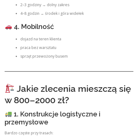
2–3 godziny → dolny zakres
4–8 godzin → środek i góra widełek
4. Mobilność
dojazd na teren klienta
praca bez warsztatu
sprzęt przewożony busem
Jakie zlecenia mieszczą się
w 800–2000 zł?
1. Konstrukcje logistyczne i
przemysłowe
Bardzo częste przy trasach: