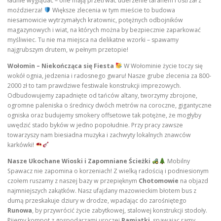
ładnie wyglądać – one mają przetrwać uderzenie taranem i ostrzał z
moździerza!
Większe zlecenia w tym mieście to budowa
niesamowicie wytrzymałych kratownic, potężnych odbojników
magazynowych i wiat, na których można by bezpiecznie zaparkować
myśliwiec. Tu nie ma miejsca na delikatne wzorki – spawamy
najgrubszym drutem, w pełnym przetopie!
Wołomin – Niekończąca się Fiesta
W Wołominie życie toczy się
wokół ognia, jedzenia i radosnego gwaru! Nasze grube zlecenia za 800-
2000 zł to tam prawdziwe festiwale konstrukcji imprezowych.
Odbudowujemy zapadnięte od tańców altany, tworzymy zbrojone,
ogromne paleniska o średnicy dwóch metrów na coroczne, gigantyczne
ogniska oraz budujemy smokery offsetowe tak potężne, że mogłyby
uwędzić stado byków w jedno popołudnie. Przy pracy zawsze
towarzyszy nam biesiadna muzyka i zachwyty lokalnych znawców
karkówki!
Nasze Ukochane Wioski i Zapomniane Ścieżki
Mobilny
Spawacz nie zapomina o korzeniach! Z wielką radością i podniesionym
czołem ruszamy z naszej bazy w przepięknym
Chotomowie
na objazd
najmniejszych zakątków. Nasz ufajdany mazowieckim błotem bus z
dumą przeskakuje dziury w drodze, wpadając do zarośniętego
Runowa
, by przywrócić życie zabytkowej, stalowej konstrukcji stodoły.
Pijemy kompot z gospodarzami uroczej
Pamiątki
, spawając ramy