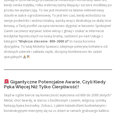
kiedy cienka trytytka, rolka srebrnej taśmy klejącej i szczere modlitwy po
prostu nie wystarczają. To nie jest moment na łatanie milimetrowej
dziurki w siatce ogrodzeniowej. To jest ten czas, kiedy wchodzisz na
swoje podwórko i widzisz totalną, epicką wręcz destrukcję na skalę iście
kinową, a Twój portfel zaczyna nerwowo dygotać w kieszeni. Spokojnie!
Zanim zaczniesz wyrywać sobie włosy z głowy i szukać w internecie
kredytów hipotecznych na nową bramę, zadzwoń po nas! Usługa z
kategorii
“Większe zlecenie: 800–2000 zł”
to nasza koronna
dyscyplina. To tutaj Mobilny Spawacz zdejmuje pelerynę bohatera od
drobnych usterek i zakłada ciężki, zbrojony kombinezon do zadań
specjalnych!
Gigantyczne Potencjalne Awarie, Czyli Kiedy
Pęka Więcej Niż Tylko Cierpliwość!
Skąd w ogóle bierze się konieczność wyłożenia od 800 do 2000 złotych?
Metal, choć twardy, w starciu z bezlitosnym czasem, wilgocią i polską
fantazją bywa bezradny. Zobacz, z jakimi katastrofami budowlanymi i
konstrukcyjnymi mierzymy się na co dzień w ramach grubszego kalibru: