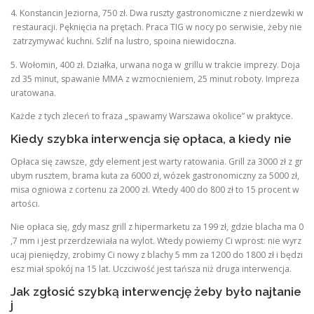
4. Konstancin Jeziorna, 750 zł. Dwa ruszty gastronomiczne z nierdzewki w
restauracji. Pęknięcia na prętach. Praca TIG w nocy po serwisie, żeby nie
zatrzymywać kuchni. Szlif na lustro, spoina niewidoczna.
5. Wołomin, 400 zł. Działka, urwana noga w grillu w trakcie imprezy. Doja
zd 35 minut, spawanie MMA z wzmocnieniem, 25 minut roboty. Impreza
uratowana.
Każde z tych zleceń to fraza „spawamy Warszawa okolice” w praktyce.
Kiedy szybka interwencja się opłaca, a kiedy nie
Opłaca się zawsze, gdy element jest warty ratowania. Grill za 3000 zł z gr
ubym rusztem, brama kuta za 6000 zł, wózek gastronomiczny za 5000 zł,
misa ogniowa z cortenu za 2000 zł. Wtedy 400 do 800 zł to 15 procent w
artości.
Nie opłaca się, gdy masz grill z hipermarketu za 199 zł, gdzie blacha ma 0
,7 mm i jest przerdzewiała na wylot. Wtedy powiemy Ci wprost: nie wyrz
ucaj pieniędzy, zrobimy Ci nowy z blachy 5 mm za 1200 do 1800 zł i będzi
esz miał spokój na 15 lat. Uczciwość jest tańsza niż druga interwencja.
Jak zgłosić szybką interwencję żeby było najtanie
j