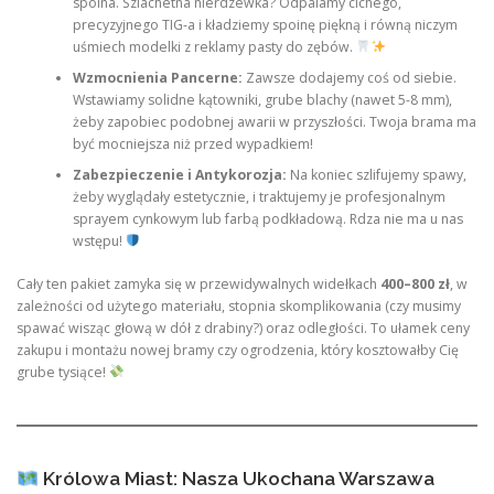
spoina. Szlachetna nierdzewka? Odpalamy cichego,
precyzyjnego TIG-a i kładziemy spoinę piękną i równą niczym
uśmiech modelki z reklamy pasty do zębów.
Wzmocnienia Pancerne:
Zawsze dodajemy coś od siebie.
Wstawiamy solidne kątowniki, grube blachy (nawet 5-8 mm),
żeby zapobiec podobnej awarii w przyszłości. Twoja brama ma
być mocniejsza niż przed wypadkiem!
Zabezpieczenie i Antykorozja:
Na koniec szlifujemy spawy,
żeby wyglądały estetycznie, i traktujemy je profesjonalnym
sprayem cynkowym lub farbą podkładową. Rdza nie ma u nas
wstępu!
Cały ten pakiet zamyka się w przewidywalnych widełkach
400–800 zł
, w
zależności od użytego materiału, stopnia skomplikowania (czy musimy
spawać wisząc głową w dół z drabiny?) oraz odległości. To ułamek ceny
zakupu i montażu nowej bramy czy ogrodzenia, który kosztowałby Cię
grube tysiące!
Królowa Miast: Nasza Ukochana Warszawa