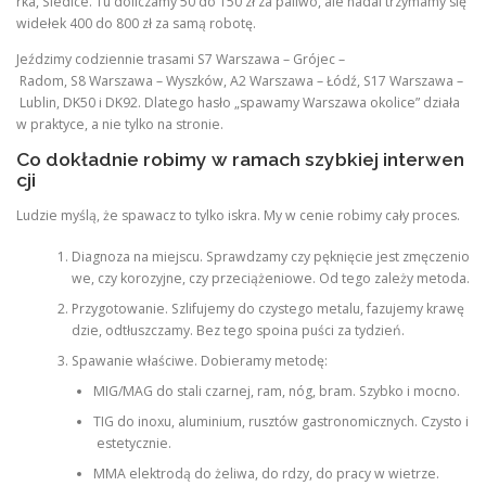
rka, Siedlce. Tu doliczamy 50 do 150 zł za paliwo, ale nadal trzymamy się
widełek 400 do 800 zł za samą robotę.
Jeździmy codziennie trasami S7 Warszawa – Grójec –
Radom, S8 Warszawa – Wyszków, A2 Warszawa – Łódź, S17 Warszawa –
Lublin, DK50 i DK92. Dlatego hasło „spawamy Warszawa okolice” działa
w praktyce, a nie tylko na stronie.
Co dokładnie robimy w ramach szybkiej interwen
cji
Ludzie myślą, że spawacz to tylko iskra. My w cenie robimy cały proces.
Diagnoza na miejscu. Sprawdzamy czy pęknięcie jest zmęczenio
we, czy korozyjne, czy przeciążeniowe. Od tego zależy metoda.
Przygotowanie. Szlifujemy do czystego metalu, fazujemy krawę
dzie, odtłuszczamy. Bez tego spoina puści za tydzień.
Spawanie właściwe. Dobieramy metodę:
MIG/MAG do stali czarnej, ram, nóg, bram. Szybko i mocno.
TIG do inoxu, aluminium, rusztów gastronomicznych. Czysto i
estetycznie.
MMA elektrodą do żeliwa, do rdzy, do pracy w wietrze.