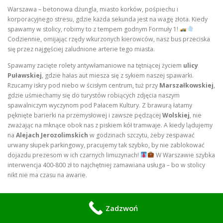
Warszawa – betonowa dżungla, miasto korków, pośpiechu i
korporacyjnego stresu, gdzie każda sekunda jest na wagę złota. Kiedy
spawamy w stolicy, robimy to z tempem godnym Formuły 1!
Codziennie, omijając rzędy wkurzonych kierowców, nasz bus przeciska
się przez najgęściej zaludnione arterie tego miasta.
Spawamy zacięte rolety antywłamaniowe na tętniącej życiem
ulicy
Puławskiej
, gdzie hałas aut miesza się z sykiem naszej spawarki.
Rzucamy iskry pod niebo w ścisłym centrum, tuż przy
Marszałkowskiej
,
gdzie uśmiechamy się do turystów robiących zdjęcia naszym
spawalniczym wyczynom pod Pałacem Kultury. Z brawurą łatamy
pęknięte barierki na przemysłowej i zawsze pędzącej
Wolskiej
, nie
zważając na mknące obok nas z piskiem kół tramwaje. A kiedy lądujemy
na
Alejach Jerozolimskich
w godzinach szczytu, żeby zespawać
urwany słupek parkingowy, pracujemy tak szybko, by nie zablokować
dojazdu prezesom w ich czarnych limuzynach!
W Warszawie szybka
interwencja 400-800 zł to najchętniej zamawiana usługa – bo w stolicy
nikt nie ma czasu na awarie.
Zadzwoń