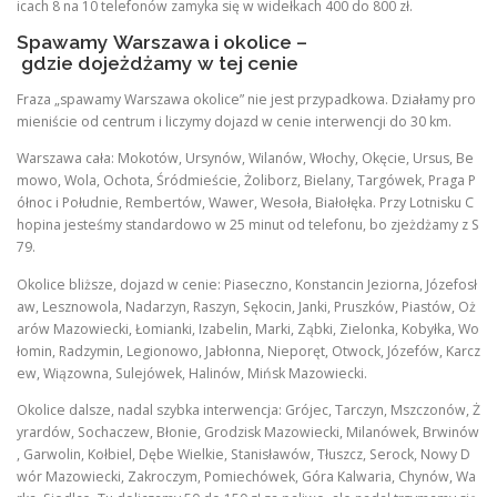
icach 8 na 10 telefonów zamyka się w widełkach 400 do 800 zł.
Spawamy Warszawa i okolice –
gdzie dojeżdżamy w tej cenie
Fraza „spawamy Warszawa okolice” nie jest przypadkowa. Działamy pro
mieniście od centrum i liczymy dojazd w cenie interwencji do 30 km.
Warszawa cała: Mokotów, Ursynów, Wilanów, Włochy, Okęcie, Ursus, Be
mowo, Wola, Ochota, Śródmieście, Żoliborz, Bielany, Targówek, Praga P
ółnoc i Południe, Rembertów, Wawer, Wesoła, Białołęka. Przy Lotnisku C
hopina jesteśmy standardowo w 25 minut od telefonu, bo zjeżdżamy z S
79.
Okolice bliższe, dojazd w cenie: Piaseczno, Konstancin Jeziorna, Józefosł
aw, Lesznowola, Nadarzyn, Raszyn, Sękocin, Janki, Pruszków, Piastów, Oż
arów Mazowiecki, Łomianki, Izabelin, Marki, Ząbki, Zielonka, Kobyłka, Wo
łomin, Radzymin, Legionowo, Jabłonna, Nieporęt, Otwock, Józefów, Karcz
ew, Wiązowna, Sulejówek, Halinów, Mińsk Mazowiecki.
Okolice dalsze, nadal szybka interwencja: Grójec, Tarczyn, Mszczonów, Ż
yrardów, Sochaczew, Błonie, Grodzisk Mazowiecki, Milanówek, Brwinów
, Garwolin, Kołbiel, Dębe Wielkie, Stanisławów, Tłuszcz, Serock, Nowy D
wór Mazowiecki, Zakroczym, Pomiechówek, Góra Kalwaria, Chynów, Wa