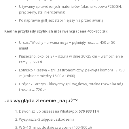
Używamy sprawdzonych materiałów (blacha kotłowa P265GH,
pręt pełny, stal nierdzewna)
Po naprawie grill jest stabilniejszy niż przed awarią
Realne przykłady szybkich interwencji (cena 400–800 zł):
Ursus / Włochy – urwana noga + pęknięty ruszt → 450 zł, 50
minut
Piaseczno, okolice S7 – dziura w dnie 30×25 cm + wzmocnienie
ramy → 680 zł
Lotnisko / Raszyn – grill gastronomiczny, pęknięta komora → 750
zł (zrobione między 16:00 a 18:00)
Grójec / Tarczyn – klasyczny grill węglowy, totalna rozwałka nóg
i rusztu → 720 zł
Jak wygląda zlecenie „na już”?
Dzwonisz lub piszesz na WhatsApp:
570 933 114
Wysyłasz 2–3 zdjęcia uszkodzenia
W 5–10 minut dostajesz wycenę (400–800 zł)