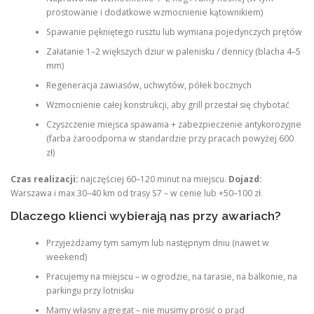
prostowanie i dodatkowe wzmocnienie kątownikiem)
Spawanie pękniętego rusztu lub wymiana pojedynczych prętów
Załatanie 1–2 większych dziur w palenisku / dennicy (blacha 4–5
mm)
Regeneracja zawiasów, uchwytów, półek bocznych
Wzmocnienie całej konstrukcji, aby grill przestał się chybotać
Czyszczenie miejsca spawania + zabezpieczenie antykorozyjne
(farba żaroodporna w standardzie przy pracach powyżej 600
zł)
Czas realizacji:
najczęściej 60–120 minut na miejscu.
Dojazd:
Warszawa i max 30–40 km od trasy S7 – w cenie lub +50–100 zł.
Dlaczego klienci wybierają nas przy awariach?
Przyjeżdżamy tym samym lub następnym dniu (nawet w
weekend)
Pracujemy na miejscu – w ogrodzie, na tarasie, na balkonie, na
parkingu przy lotnisku
Mamy własny agregat – nie musimy prosić o prąd