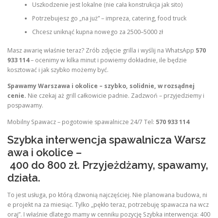
Uszkodzenie jest lokalne (nie cała konstrukcja jak sito)
Potrzebujesz go „na już” – impreza, catering, food truck
Chcesz uniknąć kupna nowego za 2500–5000 zł
Masz awarię właśnie teraz? Zrób zdjęcie grilla i wyślij na WhatsApp
570
933 114
– ocenimy w kilka minut i powiemy dokładnie, ile będzie
kosztować i jak szybko możemy być.
Spawamy Warszawa i okolice – szybko, solidnie, w rozsądnej
cenie.
Nie czekaj aż grill całkowicie padnie. Zadzwoń – przyjedziemy i
pospawamy.
Mobilny Spawacz – pogotowie spawalnicze 24/7 Tel:
570 933 114
Szybka interwencja spawalnicza Warsz
awa i okolice –
400 do 800 zł. Przyjeżdżamy, spawamy,
działa.
To jest usługa, po którą dzwonią najczęściej. Nie planowana budowa, ni
e projekt na za miesiąc. Tylko „pękło teraz, potrzebuję spawacza na wcz
oraj”. I właśnie dlatego mamy w cenniku pozycję Szybka interwencja: 400