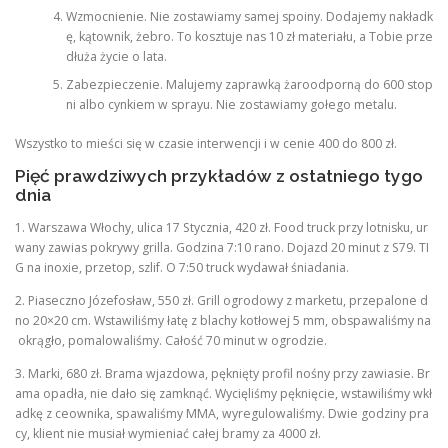
Wzmocnienie. Nie zostawiamy samej spoiny. Dodajemy nakładk
ę, kątownik, żebro. To kosztuje nas 10 zł materiału, a Tobie prze
dłuża życie o lata.
Zabezpieczenie. Malujemy zaprawką żaroodporną do 600 stop
ni albo cynkiem w sprayu. Nie zostawiamy gołego metalu.
Wszystko to mieści się w czasie interwencji i w cenie 400 do 800 zł.
Pięć prawdziwych przykładów z ostatniego tygo
dnia
1. Warszawa Włochy, ulica 17 Stycznia, 420 zł. Food truck przy lotnisku, ur
wany zawias pokrywy grilla. Godzina 7:10 rano. Dojazd 20 minut z S79. TI
G na inoxie, przetop, szlif. O 7:50 truck wydawał śniadania.
2. Piaseczno Józefosław, 550 zł. Grill ogrodowy z marketu, przepalone d
no 20×20 cm. Wstawiliśmy łatę z blachy kotłowej 5 mm, obspawaliśmy na
okrągło, pomalowaliśmy. Całość 70 minut w ogrodzie.
3. Marki, 680 zł. Brama wjazdowa, pęknięty profil nośny przy zawiasie. Br
ama opadła, nie dało się zamknąć. Wycięliśmy pęknięcie, wstawiliśmy wkł
adkę z ceownika, spawaliśmy MMA, wyregulowaliśmy. Dwie godziny pra
cy, klient nie musiał wymieniać całej bramy za 4000 zł.