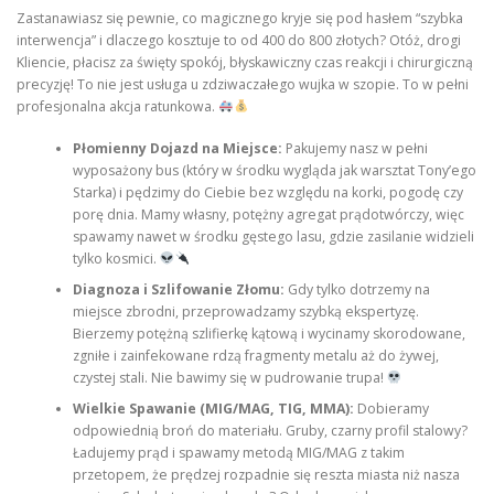
Zastanawiasz się pewnie, co magicznego kryje się pod hasłem “szybka
interwencja” i dlaczego kosztuje to od 400 do 800 złotych? Otóż, drogi
Kliencie, płacisz za święty spokój, błyskawiczny czas reakcji i chirurgiczną
precyzję! To nie jest usługa u zdziwaczałego wujka w szopie. To w pełni
profesjonalna akcja ratunkowa.
Płomienny Dojazd na Miejsce:
Pakujemy nasz w pełni
wyposażony bus (który w środku wygląda jak warsztat Tony’ego
Starka) i pędzimy do Ciebie bez względu na korki, pogodę czy
porę dnia. Mamy własny, potężny agregat prądotwórczy, więc
spawamy nawet w środku gęstego lasu, gdzie zasilanie widzieli
tylko kosmici.
Diagnoza i Szlifowanie Złomu:
Gdy tylko dotrzemy na
miejsce zbrodni, przeprowadzamy szybką ekspertyzę.
Bierzemy potężną szlifierkę kątową i wycinamy skorodowane,
zgniłe i zainfekowane rdzą fragmenty metalu aż do żywej,
czystej stali. Nie bawimy się w pudrowanie trupa!
Wielkie Spawanie (MIG/MAG, TIG, MMA):
Dobieramy
odpowiednią broń do materiału. Gruby, czarny profil stalowy?
Ładujemy prąd i spawamy metodą MIG/MAG z takim
przetopem, że prędzej rozpadnie się reszta miasta niż nasza