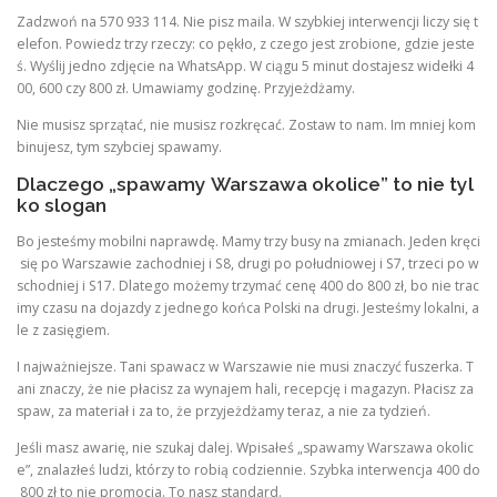
Zadzwoń na 570 933 114. Nie pisz maila. W szybkiej interwencji liczy się t
elefon. Powiedz trzy rzeczy: co pękło, z czego jest zrobione, gdzie jeste
ś. Wyślij jedno zdjęcie na WhatsApp. W ciągu 5 minut dostajesz widełki 4
00, 600 czy 800 zł. Umawiamy godzinę. Przyjeżdżamy.
Nie musisz sprzątać, nie musisz rozkręcać. Zostaw to nam. Im mniej kom
binujesz, tym szybciej spawamy.
Dlaczego „spawamy Warszawa okolice” to nie tyl
ko slogan
Bo jesteśmy mobilni naprawdę. Mamy trzy busy na zmianach. Jeden kręci
się po Warszawie zachodniej i S8, drugi po południowej i S7, trzeci po w
schodniej i S17. Dlatego możemy trzymać cenę 400 do 800 zł, bo nie trac
imy czasu na dojazdy z jednego końca Polski na drugi. Jesteśmy lokalni, a
le z zasięgiem.
I najważniejsze. Tani spawacz w Warszawie nie musi znaczyć fuszerka. T
ani znaczy, że nie płacisz za wynajem hali, recepcję i magazyn. Płacisz za
spaw, za materiał i za to, że przyjeżdżamy teraz, a nie za tydzień.
Jeśli masz awarię, nie szukaj dalej. Wpisałeś „spawamy Warszawa okolic
e”, znalazłeś ludzi, którzy to robią codziennie. Szybka interwencja 400 do
800 zł to nie promocja. To nasz standard.