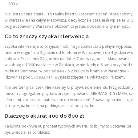
– 800 zł.
Nie jest to cena z sufitu. To realny koszt 90 procent zleceń, które robimy
w Warszawie i na całym Mazowszu, kiedy liczy się czas. Jeśli wpisałeś w G
oogle „spawamy Warszawa okolice”, to jesteś dokładnie w tym miejscu.
Co to znaczy szybka interwencja
Szybka interwencja to przyjazd mobilnego spawacza z pełnym wyposaż
eniem w ciągu 1 do 3 godzin od telefonu w Warszawie, i do 4 godzin w o
kolicach. Pracujemy 24 godziny na dobę, 7 dni w tygodniu. Masz awarię
w sobotę o 19:00 na działce w Ząbkach, w niedzielę o 6 rano przy food t
rucku na Bemowie, w poniedziałek o 23:00 przy bramie w Piasecznie –
dzwonisz pod 570 933 114, wysyłasz zdjęcie na WhatsApp i ruszamy.
Nie bierzemy zaliczek. Nie każemy Ci przywozić elementu. Przyjeżdżamy
busem z agregatem prądotwórczym, spawarką MIG/MAG, TIG i MMA, sz
lifierkami, zaciskami i materiałem do wzmocnień. Spawamy na miejscu, n
a trawie, na kostce, na parkingu, na hali bez prądu.
Dlaczego akurat 400 do 800 zł
Ta kwota pokrywa 90 procent typowych awarii. Rozbijmy to uczciwie, że
byś wiedział za co płacisz.