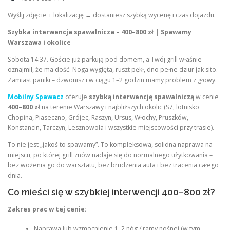
Wyślij zdjęcie + lokalizację → dostaniesz szybką wycenę i czas dojazdu.
Szybka interwencja spawalnicza – 400–800 zł | Spawamy
Warszawa i okolice
Sobota 14:37. Goście już parkują pod domem, a Twój grill właśnie
oznajmił, że ma dość. Noga wygięta, ruszt pękł, dno pełne dziur jak sito.
Zamiast paniki – dzwonisz i w ciągu 1–2 godzin mamy problem z głowy.
Mobilny Spawacz
oferuje
szybką interwencję spawalniczą
w cenie
400–800 zł
na terenie Warszawy i najbliższych okolic (S7, lotnisko
Chopina, Piaseczno, Grójec, Raszyn, Ursus, Włochy, Pruszków,
Konstancin, Tarczyn, Lesznowola i wszystkie miejscowości przy trasie).
To nie jest „jakoś to spawamy”. To kompleksowa, solidna naprawa na
miejscu, po której grill znów nadaje się do normalnego użytkowania –
bez wożenia go do warsztatu, bez brudzenia auta i bez tracenia całego
dnia.
Co mieści się w szybkiej interwencji 400–800 zł?
Zakres prac w tej cenie:
Naprawa lub wzmocnienie 1–2 nóg / ramy nośnej (w tym