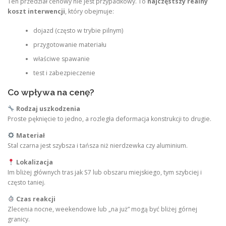
Ten przedział cenowy nie jest przypadkowy. To
najczęstszy realny
koszt interwencji
, który obejmuje:
dojazd (często w trybie pilnym)
przygotowanie materiału
właściwe spawanie
test i zabezpieczenie
Co wpływa na cenę?
Rodzaj uszkodzenia
Proste pęknięcie to jedno, a rozległa deformacja konstrukcji to drugie.
Materiał
Stal czarna jest szybsza i tańsza niż nierdzewka czy aluminium.
Lokalizacja
Im bliżej głównych tras jak S7 lub obszaru miejskiego, tym szybciej i
często taniej.
Czas reakcji
Zlecenia nocne, weekendowe lub „na już” mogą być bliżej górnej
granicy.