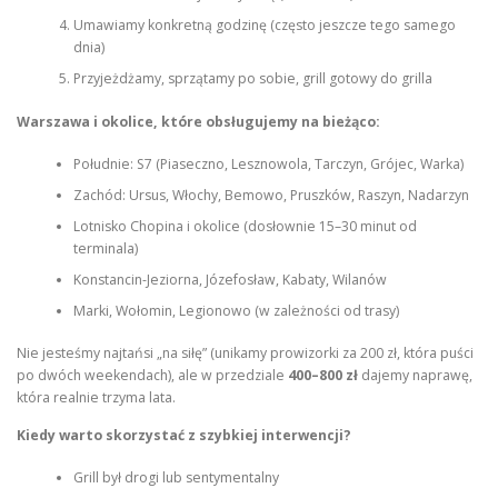
Umawiamy konkretną godzinę (często jeszcze tego samego
dnia)
Przyjeżdżamy, sprzątamy po sobie, grill gotowy do grilla
Warszawa i okolice, które obsługujemy na bieżąco:
Południe: S7 (Piaseczno, Lesznowola, Tarczyn, Grójec, Warka)
Zachód: Ursus, Włochy, Bemowo, Pruszków, Raszyn, Nadarzyn
Lotnisko Chopina i okolice (dosłownie 15–30 minut od
terminala)
Konstancin-Jeziorna, Józefosław, Kabaty, Wilanów
Marki, Wołomin, Legionowo (w zależności od trasy)
Nie jesteśmy najtańsi „na siłę” (unikamy prowizorki za 200 zł, która puści
po dwóch weekendach), ale w przedziale
400–800 zł
dajemy naprawę,
która realnie trzyma lata.
Kiedy warto skorzystać z szybkiej interwencji?
Grill był drogi lub sentymentalny