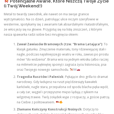
Potencjalne Awarie, Które Niszczą Twoje Życie
(i Twój Weekend!)
Metal to twardy zawodnik, ale nawet on ma swoje granice
wytrzymałości. Na co dzień, patrolując ulice niczym szeryfowie w
westernie, spotykamy się z awariami tak absurdalnymi i katastrofalnymi,
że włos jeży się na głowie. Przygotuj się na listę zniszczeń, z którymi
nasza spawarka radzi sobie bez mrugnięcia okiem:
Zawał Zawiasów Bramowych (tzw. “Brama Latająca”):
To
klasyk gatunku. Zmęczenie materiału, tony rdzewiejącej stali i
nagle, podczas najsilniejszego wiatru w roku, zawias po prostu
mówi “do widzenia”. Brama wisi na jednym włosku (albo raczej
na milimetrze pękniętej spoiny) i zagraża życiu listonosza, psa
oraz Twojego nowego samochodu.
Tragedia Rusztów i Palenisk:
Pękające dno grilla to dramat
narodowy. Gdy ładujesz na ruszt pięćdziesiąty kawałek
karkówki, nagle stara, przepalona od spodu blacha pęka wpół,
a cały żar, węgiel i przepyszne mięso lądują z sykiem na
wilgotnej trawie. Twój żołądek wyje z rozpaczy, a goście patrzą
na Ciebie z politowaniem.
Złamane Kończyny Konstrukcji Nośnych:
Dotyczy to