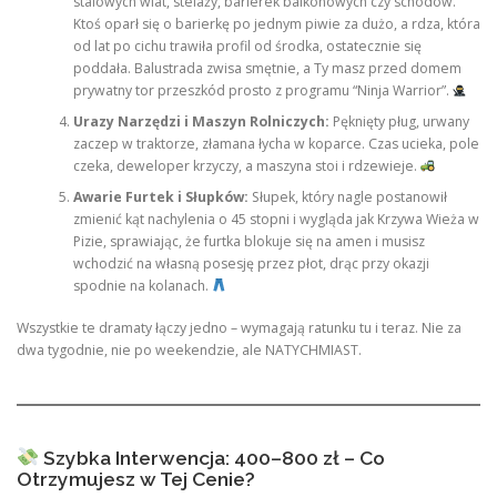
stalowych wiat, stelaży, barierek balkonowych czy schodów.
Ktoś oparł się o barierkę po jednym piwie za dużo, a rdza, która
od lat po cichu trawiła profil od środka, ostatecznie się
poddała. Balustrada zwisa smętnie, a Ty masz przed domem
prywatny tor przeszkód prosto z programu “Ninja Warrior”.
Urazy Narzędzi i Maszyn Rolniczych:
Pęknięty pług, urwany
zaczep w traktorze, złamana łycha w koparce. Czas ucieka, pole
czeka, deweloper krzyczy, a maszyna stoi i rdzewieje.
Awarie Furtek i Słupków:
Słupek, który nagle postanowił
zmienić kąt nachylenia o 45 stopni i wygląda jak Krzywa Wieża w
Pizie, sprawiając, że furtka blokuje się na amen i musisz
wchodzić na własną posesję przez płot, drąc przy okazji
spodnie na kolanach.
Wszystkie te dramaty łączy jedno – wymagają ratunku tu i teraz. Nie za
dwa tygodnie, nie po weekendzie, ale NATYCHMIAST.
Szybka Interwencja: 400–800 zł – Co
Otrzymujesz w Tej Cenie?