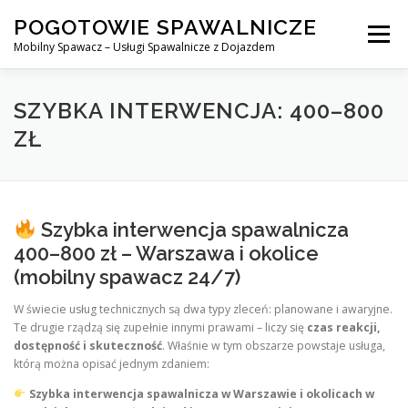
Skip
POGOTOWIE SPAWALNICZE
to
Menu
content
Mobilny Spawacz – Usługi Spawalnicze z Dojazdem
MOBILNY SPAWACZ
WARSZAWA
SPAWACZ
SZYBKA INTERWENCJA: 400–800
ZŁ
SPAWANIE MIG/MAG (GMAW)
NASZE USŁUGI
Szybka interwencja spawalnicza
KONTAKT
400–800 zł – Warszawa i okolice
(mobilny spawacz 24/7)
W świecie usług technicznych są dwa typy zleceń: planowane i awaryjne.
Te drugie rządzą się zupełnie innymi prawami – liczy się
czas reakcji,
dostępność i skuteczność
. Właśnie w tym obszarze powstaje usługa,
którą można opisać jednym zdaniem:
Szybka interwencja spawalnicza w Warszawie i okolicach w