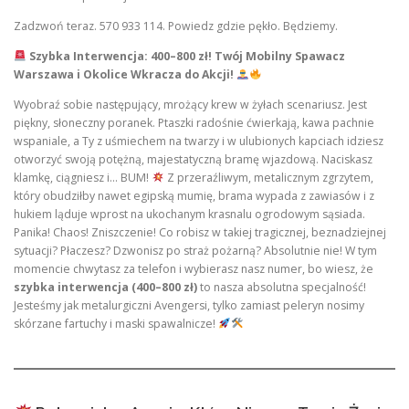
Zadzwoń teraz. 570 933 114. Powiedz gdzie pękło. Będziemy.
Szybka Interwencja: 400–800 zł! Twój Mobilny Spawacz
Warszawa i Okolice Wkracza do Akcji!
Wyobraź sobie następujący, mrożący krew w żyłach scenariusz. Jest
piękny, słoneczny poranek. Ptaszki radośnie ćwierkają, kawa pachnie
wspaniale, a Ty z uśmiechem na twarzy i w ulubionych kapciach idziesz
otworzyć swoją potężną, majestatyczną bramę wjazdową. Naciskasz
klamkę, ciągniesz i… BUM!
Z przeraźliwym, metalicznym zgrzytem,
który obudziłby nawet egipską mumię, brama wypada z zawiasów i z
hukiem ląduje wprost na ukochanym krasnalu ogrodowym sąsiada.
Panika! Chaos! Zniszczenie! Co robisz w takiej tragicznej, beznadziejnej
sytuacji? Płaczesz? Dzwonisz po straż pożarną? Absolutnie nie! W tym
momencie chwytasz za telefon i wybierasz nasz numer, bo wiesz, że
szybka interwencja (400–800 zł)
to nasza absolutna specjalność!
Jesteśmy jak metalurgiczni Avengersi, tylko zamiast peleryn nosimy
skórzane fartuchy i maski spawalnicze!