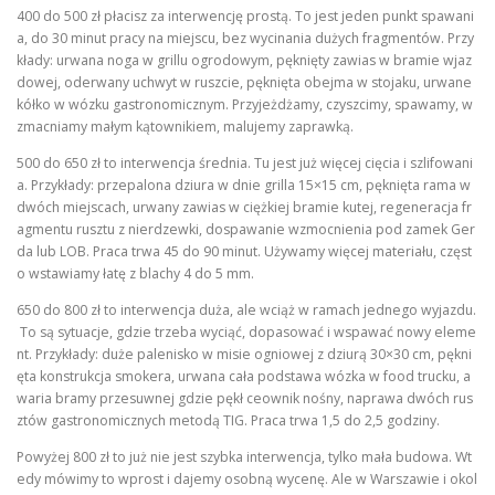
400 do 500 zł płacisz za interwencję prostą. To jest jeden punkt spawani
a, do 30 minut pracy na miejscu, bez wycinania dużych fragmentów. Przy
kłady: urwana noga w grillu ogrodowym, pęknięty zawias w bramie wjaz
dowej, oderwany uchwyt w ruszcie, pęknięta obejma w stojaku, urwane
kółko w wózku gastronomicznym. Przyjeżdżamy, czyszcimy, spawamy, w
zmacniamy małym kątownikiem, malujemy zaprawką.
500 do 650 zł to interwencja średnia. Tu jest już więcej cięcia i szlifowani
a. Przykłady: przepalona dziura w dnie grilla 15×15 cm, pęknięta rama w
dwóch miejscach, urwany zawias w ciężkiej bramie kutej, regeneracja fr
agmentu rusztu z nierdzewki, dospawanie wzmocnienia pod zamek Ger
da lub LOB. Praca trwa 45 do 90 minut. Używamy więcej materiału, częst
o wstawiamy łatę z blachy 4 do 5 mm.
650 do 800 zł to interwencja duża, ale wciąż w ramach jednego wyjazdu.
To są sytuacje, gdzie trzeba wyciąć, dopasować i wspawać nowy eleme
nt. Przykłady: duże palenisko w misie ogniowej z dziurą 30×30 cm, pękni
ęta konstrukcja smokera, urwana cała podstawa wózka w food trucku, a
waria bramy przesuwnej gdzie pękł ceownik nośny, naprawa dwóch rus
ztów gastronomicznych metodą TIG. Praca trwa 1,5 do 2,5 godziny.
Powyżej 800 zł to już nie jest szybka interwencja, tylko mała budowa. Wt
edy mówimy to wprost i dajemy osobną wycenę. Ale w Warszawie i okol