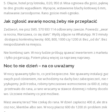
5. Okęcie, hotel przy lotnisku, 0:20, 950 zł. Misa ogniowa dla gości, pęknię
te dno groziło wypadkiem. Wycięcie, wstawienie blachy kotłowej 6 mm,
malowanie żaroodporne. Rano goście mieli ognisko.
Jak zgłosić awarię nocną żeby nie przepłacić
Zadzwoń, nie pisz SMS. 570 933 114 odbieramy zawsze. Powiedz: „awar
ia nocna, Warszawa, co się stało”. Wyślij zdjęcie na WhatsApp. W 3 minuty
dostajesz konkretną kwotę: 600, 800, 1000 czy 1200 zł. Bez „od do”. Bez
niespodzianek na miejscu.
Nie kombinuj sam. W nocy ludzie próbują spawać inwerterem z marketu
i tylko pogarszają. Potem płacą więcej za naprawę naprawy.
Noc to nie dzień – na co uważamy
W nocy spawamy tylko to, co jest bezpieczne. Nie spawamy instalacji gaz
owych pod ciśnieniem, nie wchodzimy na dachy bez zabezpieczeń, nie r
yzykujemy. Jeśli trzeba, robimy tymczasowe wzmocnienie za 600 zł, żeby
przetrwało do rana, a rano wracamy w stawce dziennej i robimy docelo
wo. Uczciwie mówimy co jest możliwe.
Masz awarię teraz? Nie czekaj do rana. W dzień zapłacisz 400 zł, ale stra
cisz noc, klientów albo sen. W nocy płacisz 600 do 1200 zł i problem znik