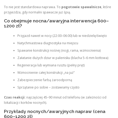
To nie jest standardowa naprawa. To
pogotowie spawalnicze
, które
przyjeżdża, gdy normalni spawacze już śpią.
Co obejmuje nocna/awaryjna interwencja 600–
1200 zł?
Przyjazd nawet w nocy (22:00–06:00) lub w niedzielę/święto
Natychmiastowa diagnostyka na miejscu
Spawanie konstrukcji nośnej (nogi, rama, wzmocnienia)
Załatanie dużych dziur w palenisku (blacha 5–6 mm kotłowa)
Regeneracja lub wymiana rusztu (pełny pręt)
Wzmocnienie całej konstrukcji „na już”
Zabezpieczenie farbą żaroodporną
Sprzątanie po sobie – zostawiamy czysto
Czas reakcji:
najczęściej 45–90 minut od telefonu (w zależności od
lokalizacji i korków nocnych).
Przykłady nocnych/awaryjnych napraw (cena
600–1200 zł)