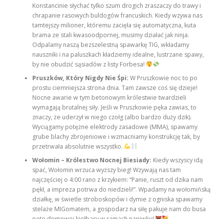
Konstancinie słychać tylko szum drogich zraszaczy do trawy i
chrapanie rasowych buldogów francuskich. Kiedy wzywa nas
tamtejszy milioner, któremu zacięła się automatyczna, kuta
brama ze stali kwasoodpornej, musimy działać jak ninja.
Odpalamy naszą bezszelestną spawarkę TIG, wkładamy
nauszniki i na paluszkach kładziemy idealne, lustrzane spawy,
by nie obudzić sąsiadów z listy Forbesa!
Pruszków, Który Nigdy Nie Śpi:
W Pruszkowie noc to po
prostu ciemniejsza strona dnia. Tam zawsze coś się dzieje!
Nocne awarie w tym betonowym królestwie twardzieli
wymagają brutalnej siły. Jeśli w Pruszkowie pęka zawias, to
znaczy, że uderzył w niego czołg (albo bardzo duży dzik).
Wyciągamy potężne elektrody zasadowe (MMA), spawamy
grube blachy zbrojeniowe i wzmacniamy konstrukcję tak, by
przetrwała absolutnie wszystko.
Wołomin – Królestwo Nocnej Biesiady:
Kiedy wszyscy idą
spać, Wołomin wrzuca wyższy bieg! Wzywają nas tam
najczęściej o 4:00 rano z krzykiem: “Panie, ruszt od dzika nam
pękł, a impreza potrwa do niedzieli!”. Wpadamy na wołomińską
działkę, w świetle stroboskopów i dymie z ogniska spawamy
stelaże MIGomatem, a gospodarz na siłę pakuje nam do busa
pęto domowej kiełbasy w ramach napiwku!