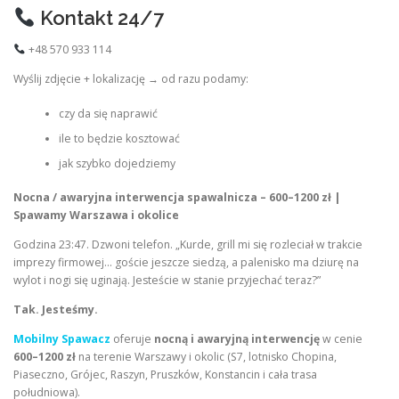
Kontakt 24/7
+48 570 933 114
Wyślij zdjęcie + lokalizację → od razu podamy:
czy da się naprawić
ile to będzie kosztować
jak szybko dojedziemy
Nocna / awaryjna interwencja spawalnicza – 600–1200 zł |
Spawamy Warszawa i okolice
Godzina 23:47. Dzwoni telefon. „Kurde, grill mi się rozleciał w trakcie
imprezy firmowej… goście jeszcze siedzą, a palenisko ma dziurę na
wylot i nogi się uginają. Jesteście w stanie przyjechać teraz?”
Tak. Jesteśmy.
Mobilny Spawacz
oferuje
nocną i awaryjną interwencję
w cenie
600–1200 zł
na terenie Warszawy i okolic (S7, lotnisko Chopina,
Piaseczno, Grójec, Raszyn, Pruszków, Konstancin i cała trasa
południowa).