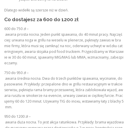
Dlatego widełki są szersze niż w dzień.
Co dostajesz za 600 do 1200 zł
600 do 750 zł –
awaria prosta nocna. Jeden punkt spawania, do 40 minut pracy. Najczęś
ciej: urwana noga w grillu na weselu w plenerze, pęknięty zawias w bra
mie firmy, która musi się zamknąć na noc, oderwany uchwyt w wózku cat
eringowym, awaria stojaka pod food truckiem. Przyjeżdżamy w Warszaw
ie w 30 do 60 minut, spawamy MIG/MAG lub MMA, wzmacniamy, zabezpi
eczamy.
750 do 950 zł –
awaria średnia nocna. Dwa do trzech punktów spawania, wycinanie, do
pasowanie. Przykłady: przepalone dno w grillu restauracyjnym w trakcie
serwisu, pęknięta rama bramy przesuwnej, która zablokowała wjazd, aw
aria rusztu w smokerze na evencie, urwany zawias w ciężkiej furcie. Prac
ujemy 60 do 120 minut. Używamy TIG do inoxu, wstawiamy łaty z blachy 5
mm.
950 do 1200 zł –
awaria duża nocna. To jest akcja ratunkowa. Przykłady: brama wjazdowa
do magazynu wyrwana przez dostawczaka o 2 w nocy, konstrukcja scen