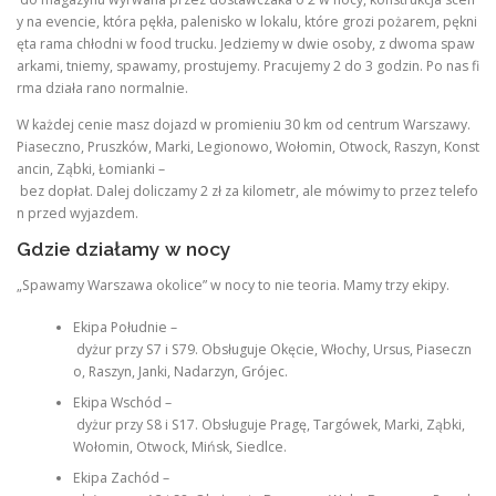
y na evencie, która pękła, palenisko w lokalu, które grozi pożarem, pękni
ęta rama chłodni w food trucku. Jedziemy w dwie osoby, z dwoma spaw
arkami, tniemy, spawamy, prostujemy. Pracujemy 2 do 3 godzin. Po nas fi
rma działa rano normalnie.
W każdej cenie masz dojazd w promieniu 30 km od centrum Warszawy.
Piaseczno, Pruszków, Marki, Legionowo, Wołomin, Otwock, Raszyn, Konst
ancin, Ząbki, Łomianki –
bez dopłat. Dalej doliczamy 2 zł za kilometr, ale mówimy to przez telefo
n przed wyjazdem.
Gdzie działamy w nocy
„Spawamy Warszawa okolice” w nocy to nie teoria. Mamy trzy ekipy.
Ekipa Południe –
dyżur przy S7 i S79. Obsługuje Okęcie, Włochy, Ursus, Piaseczn
o, Raszyn, Janki, Nadarzyn, Grójec.
Ekipa Wschód –
dyżur przy S8 i S17. Obsługuje Pragę, Targówek, Marki, Ząbki,
Wołomin, Otwock, Mińsk, Siedlce.
Ekipa Zachód –