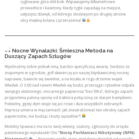
ryglowane góra-dół-bok. Wspawujemy kilkumetrowe
prowadnice i kasetony. Kiedy rygle zapadają na miejsce,
usłyszysz dźwięk, od którego złodziejom po drugiej stronie
ulicy miękną kolana z przerażenia!
Nocne Wynalazki: Śmieszna Metoda na
Duszący Zapach Szlugów
Wyobraźmy sobie jednak inną, bardzo specyficzną awarię. Siedzisz ze
znajomymi w ogrodzie, grill skwierczy po naszej błyskawicznej nocnej
naprawie, bawicie się świetnie, a na leżaku w rogu drzemie wujek
Władek. O 3:00 nad ranem Władek się budzi, przeciąga i rytualnie odpala
swojego ulubionego, mocarnego papierosa “bez filtra”, którego zapach
przypomina paloną oponę od traktora połączoną ze starym trampkiem.
Piekielny, gęsty dym snuje się po rosie i dusi wszystkich zebranych.
Impreza umiera w męczarniach. Jak zneutralizować ten okrutny zapach
papierosów, nie budząc reszty sąsiadów?!
Mobilny Spawacz ma na to swój własny, szalony, zgłoszony do urzędu
patentowego wynalazek! Oto
“Nocny Pochłaniacz Nikotynowy (NPN)
Nietoperz”
!
Bierzemy wielki, stary, metalowy durszlak od sąsiada,