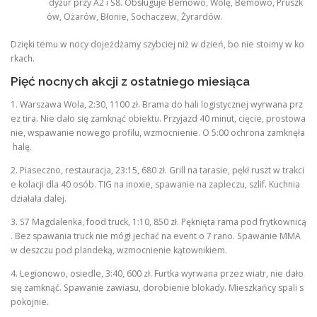
dyżur przy A2 i S8. Obsługuje Bemowo, Wolę, Bemowo, Pruszk
ów, Ożarów, Błonie, Sochaczew, Żyrardów.
Dzięki temu w nocy dojeżdżamy szybciej niż w dzień, bo nie stoimy w ko
rkach.
Pięć nocnych akcji z ostatniego miesiąca
1. Warszawa Wola, 2:30, 1100 zł. Brama do hali logistycznej wyrwana prz
ez tira. Nie dało się zamknąć obiektu. Przyjazd 40 minut, cięcie, prostowa
nie, wspawanie nowego profilu, wzmocnienie. O 5:00 ochrona zamknęła
halę.
2. Piaseczno, restauracja, 23:15, 680 zł. Grill na tarasie, pękł ruszt w trakci
e kolacji dla 40 osób. TIG na inoxie, spawanie na zapleczu, szlif. Kuchnia
działała dalej.
3. S7 Magdalenka, food truck, 1:10, 850 zł. Pęknięta rama pod frytkownicą
. Bez spawania truck nie mógł jechać na event o 7 rano. Spawanie MMA
w deszczu pod plandeką, wzmocnienie kątownikiem.
4. Legionowo, osiedle, 3:40, 600 zł. Furtka wyrwana przez wiatr, nie dało
się zamknąć. Spawanie zawiasu, dorobienie blokady. Mieszkańcy spali s
pokojnie.