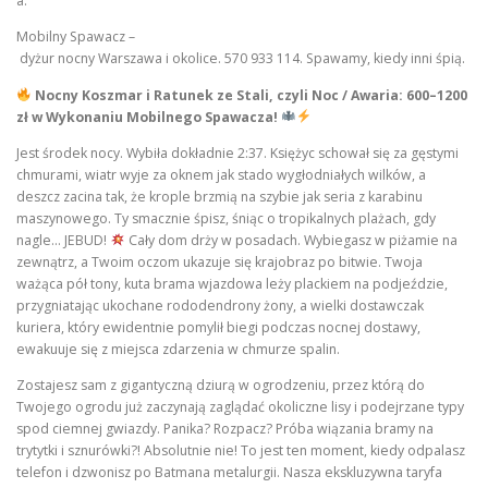
a.
Mobilny Spawacz –
dyżur nocny Warszawa i okolice. 570 933 114. Spawamy, kiedy inni śpią.
Nocny Koszmar i Ratunek ze Stali, czyli Noc / Awaria: 600–1200
zł w Wykonaniu Mobilnego Spawacza!
Jest środek nocy. Wybiła dokładnie 2:37. Księżyc schował się za gęstymi
chmurami, wiatr wyje za oknem jak stado wygłodniałych wilków, a
deszcz zacina tak, że krople brzmią na szybie jak seria z karabinu
maszynowego. Ty smacznie śpisz, śniąc o tropikalnych plażach, gdy
nagle… JEBUD!
Cały dom drży w posadach. Wybiegasz w piżamie na
zewnątrz, a Twoim oczom ukazuje się krajobraz po bitwie. Twoja
ważąca pół tony, kuta brama wjazdowa leży plackiem na podjeździe,
przygniatając ukochane rododendrony żony, a wielki dostawczak
kuriera, który ewidentnie pomylił biegi podczas nocnej dostawy,
ewakuuje się z miejsca zdarzenia w chmurze spalin.
Zostajesz sam z gigantyczną dziurą w ogrodzeniu, przez którą do
Twojego ogrodu już zaczynają zaglądać okoliczne lisy i podejrzane typy
spod ciemnej gwiazdy. Panika? Rozpacz? Próba wiązania bramy na
trytytki i sznurówki?! Absolutnie nie! To jest ten moment, kiedy odpalasz
telefon i dzwonisz po Batmana metalurgii. Nasza ekskluzywna taryfa