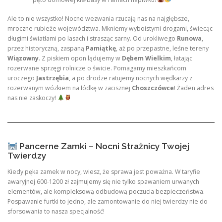
Ale to nie wszystko! Nocne wezwania rzucają nas na najgłębsze,
mroczne rubieże województwa. Mkniemy wyboistymi drogami, świecąc
długimi światłami po lasach i strasząc sarny. Od urokliwego
Runowa
,
przez historyczną, zaspaną
Pamiątkę
, aż po przepastne, leśne tereny
Wiązowny
. Z piskiem opon lądujemy w
Dębem Wielkim
, łatając
rozerwane sprzęgi rolnicze o świcie. Pomagamy mieszkańcom
uroczego
Jastrzębia
, a po drodze ratujemy nocnych wędkarzy z
rozerwanym wózkiem na łódkę w zacisznej
Choszczówce
! Żaden adres
nas nie zaskoczy!
Pancerne Zamki – Nocni Strażnicy Twojej
Twierdzy
Kiedy pęka zamek w nocy, wiesz, że sprawa jest poważna. W taryfie
awaryjnej 600-1200 zł zajmujemy się nie tylko spawaniem urwanych
elementów, ale kompleksową odbudową poczucia bezpieczeństwa.
Pospawanie furtki to jedno, ale zamontowanie do niej twierdzy nie do
sforsowania to nasza specjalność!