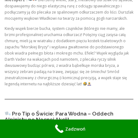
dospawujemy do niego elastyczną rurę z odciągu spawalniczego i
podłączamy ją do plecaka ze spalinowym odkurzaczem do liści. Durszlak
mocujemy wujkowi Władkowi na twarzy za pomocą gogli narciarskich.
Kiedy wujek bierze bucha, system czujników (którego nie mamy, ale
brzmi profesjonalnie) uruchamia odkurzacz! Potężny ciąg zasysa całą
chmurę, mieli ją w wiatraku z dodatkiem pięciu kostek toaletowych o
zapachu “Morskiej Bryzy” i wypluwa gwałtownie do podstawionego
obok wiadra pełnego błota i mokrego mchu. Efekt? Wujek wygląda jak
Darth Vader na wakacjach pod namiotem, z plecaka ryczy silnik
dwusuwowy budząc pół wsi, z wiadra bąbelkuje morska bryza, a
wszyscy zebrani padają na trawę, zwijając się ze śmiechu! Smród
zneutralizowany z chirurgiczną (i komiczną) precyzją, a wujek staje się
legendą internetu na najbliższe dziesięć lat!
Pro Tip o Świcie: Para Wodna – Oddech
Alpinisty po Nocnej Akcji!
Zadzwoń
Gdy nadchodzi mglisty poranek, brama w Konstancinie uratowana,
zamek w Pruszkowie dospawany, a zadowolony klient z Wołomina