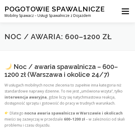
Skip
POGOTOWIE SPAWALNICZE
to
Menu
content
Mobilny Spawacz – Usługi Spawalnicze z Dojazdem
MOBILNY SPAWACZ
WARSZAWA
SPAWACZ
NOC / AWARIA: 600–1200 ZŁ
SPAWANIE MIG/MAG (GMAW)
NASZE USŁUGI
Noc / awaria spawalnicza – 600–
1200 zł (Warszawa i okolice 24/7)
KONTAKT
W usługach mobilnych nocne zlecenia to zupełnie inna kategoria niż
standardowe naprawy dzienne. To nie jest „umówiona wizyta”, tylko
interwencja awaryjna
, gdzie liczy się natychmiastowa reakcja,
dostępność sprzętu i gotowość do pracy w trudnych warunkach.
Dlatego
nocna awaria spawalnicza w Warszawie i okolicach
mieści się zazwyczaj w przedziale
600–1200 zł
– w zależności od skali
problemu i czasu dojazdu.