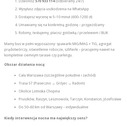
Dzwonisz
570 933 114
(odbieramy 24/7)
Wysyłasz zdjęcia uszkodzenia na WhatsApp
Dostajesz wycenę w 5–10 minut (600–1200 zł)
Umawiamy się na konkretną godzinę – przyjeżdżamy
Robimy, testujemy, płacisz gotówką / przelewem / BLIK
Mamy bus w pełni wyposażony: spawarki MIG/MAG + TIG, agregat
prądotwórczy, oświetlenie robocze, szlifierki – pracujemy nawet na
kompletnie ciemnym tarasie czy parkingu.
Obszar działania nocą:
Cała Warszawa (szczególnie południe i zachód)
Trasa S7 (Piaseczno → Grójec → Radom)
Okolice Lotniska Chopina
Pruszków, Raszyn, Lesznowola, Tarczyn, Konstancin, Józefosław
Do 50–60 km od Warszawy – indywidualnie
Kiedy interwencja nocna ma największy sens?