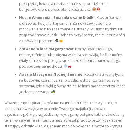
pęka płyta główna, a ruszt załamuje się pod ciężarem
burgerów. Klient się wścieka, a kasa ucieka!
Nocne Włamania i Zmasakrowane Kłódki:
Ktoś próbował
sforsować Twoją furtkę łomem. Zamek stawił opór, ale
mocowania zostały rozerwane na strzępy. Musisz natychmiast
zespawać nowe puszki i zabezpieczyć teren, zanim intruz wróci
z cięższym sprzętem!
Zarwana Wiata Magazynowa:
Nocny opad ciężkiego,
mokrego śniegu lub potężna wichura sprawiają, że filar nośny
wiaty łamie się w pół, grożąc zmiażdżeniem zaparkowanego
pod spodem samochodu.
Awarie Maszyn na Nocnej Zmianie:
Koparka z urwaną łychą
na budowie, która musi rano oddać wykop, czy taśmociąg w
sortowni, gdzie pękł główny stelaż. Miliony monet strat za każdą
godzinę przestoju!
W każdej z tych sytuacji taryfa nocna (600–1200 zł) to nie wydatek, to
absolutna inwestycja w ocalenie Twojego majątku (i zdrowia
psychicznego)! My przyjeżdżamy, wyciągamy potężne kable, oświetlamy
teren własnymi najaśnicami, a nasz agregat prądotwórczy ryczy niczym
startujący odrzutowiec, dając nam moc do pokonania każdego kryzysu.