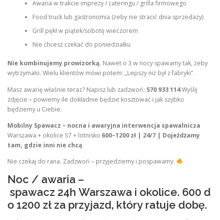
Awaria w trakcie imprezy / cateringu / grilla firmowego
Food truck lub gastronomia (żeby nie stracić dnia sprzedaży)
Grill pękł w piątek/sobotę wieczorem
Nie chcesz czekać do poniedziałku
Nie kombinujemy prowizorką.
Nawet o 3 w nocy spawamy tak, żeby
wytrzymało. Wielu klientów mówi potem: „Lepszy niż był z fabryki”.
Masz awarię właśnie teraz? Napisz lub zadzwoń:
570 933 114
Wyślij
zdjęcie – powiemy ile dokładnie będzie kosztować i jak szybko
będziemy u Ciebie.
Mobilny Spawacz – nocna i awaryjna interwencja spawalnicza
Warszawa + okolice S7 + lotnisko
600–1200 zł | 24/7 | Dojeżdżamy
tam, gdzie inni nie chcą
Nie czekaj do rana. Zadzwoń – przyjedziemy i pospawamy.
Noc / awaria –
spawacz 24h Warszawa i okolice. 600 d
o 1200 zł za przyjazd, który ratuje dobę.