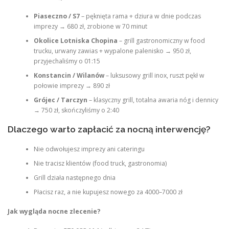
Piaseczno / S7
– pęknięta rama + dziura w dnie podczas
imprezy → 680 zł, zrobione w 70 minut
Okolice Lotniska Chopina
– grill gastronomiczny w food
trucku, urwany zawias + wypalone palenisko → 950 zł,
przyjechaliśmy o 01:15
Konstancin / Wilanów
– luksusowy grill inox, ruszt pękł w
połowie imprezy → 890 zł
Grójec / Tarczyn
– klasyczny grill, totalna awaria nóg i dennicy
→ 750 zł, skończyliśmy o 2:40
Dlaczego warto zapłacić za nocną interwencję?
Nie odwołujesz imprezy ani cateringu
Nie tracisz klientów (food truck, gastronomia)
Grill działa następnego dnia
Płacisz raz, a nie kupujesz nowego za 4000–7000 zł
Jak wygląda nocne zlecenie?