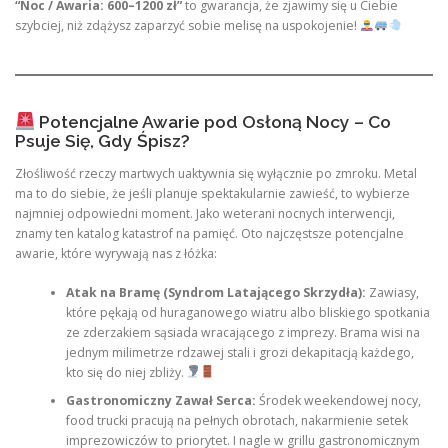
“Noc / Awaria: 600–1200 zł”
to gwarancja, że zjawimy się u Ciebie
szybciej, niż zdążysz zaparzyć sobie melisę na uspokojenie!
Potencjalne Awarie pod Osłoną Nocy – Co
Psuje Się, Gdy Śpisz?
Złośliwość rzeczy martwych uaktywnia się wyłącznie po zmroku. Metal
ma to do siebie, że jeśli planuje spektakularnie zawieść, to wybierze
najmniej odpowiedni moment. Jako weterani nocnych interwencji,
znamy ten katalog katastrof na pamięć. Oto najczęstsze potencjalne
awarie, które wyrywają nas z łóżka:
Atak na Bramę (Syndrom Latającego Skrzydła):
Zawiasy,
które pękają od huraganowego wiatru albo bliskiego spotkania
ze zderzakiem sąsiada wracającego z imprezy. Brama wisi na
jednym milimetrze rdzawej stali i grozi dekapitacją każdego,
kto się do niej zbliży.
Gastronomiczny Zawał Serca:
Środek weekendowej nocy,
food trucki pracują na pełnych obrotach, nakarmienie setek
imprezowiczów to priorytet. I nagle w grillu gastronomicznym