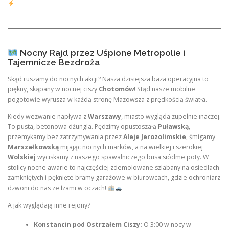
Nocny Rajd przez Uśpione Metropolie i
Tajemnicze Bezdroża
Skąd ruszamy do nocnych akcji? Nasza dzisiejsza baza operacyjna to
piękny, skąpany w nocnej ciszy
Chotomów
! Stąd nasze mobilne
pogotowie wyrusza w każdą stronę Mazowsza z prędkością światła.
Kiedy wezwanie napływa z
Warszawy
, miasto wygląda zupełnie inaczej.
To pusta, betonowa dżungla. Pędzimy opustoszałą
Puławską
,
przemykamy bez zatrzymywania przez
Aleje Jerozolimskie
, śmigamy
Marszałkowską
mijając nocnych marków, a na wielkiej i szerokiej
Wolskiej
wyciskamy z naszego spawalniczego busa siódme poty. W
stolicy nocne awarie to najczęściej zdemolowane szlabany na osiedlach
zamkniętych i pęknięte bramy garażowe w biurowcach, gdzie ochroniarz
dzwoni do nas ze łzami w oczach!
A jak wyglądają inne rejony?
Konstancin pod Ostrzałem Ciszy:
O 3:00 w nocy w