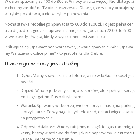
W dzień spawamy za 400 do 800 zł. W nocy płacisz więcej. Nie dlatego, ż
e chcemy zarobić na Twoim nieszczęściu. Dlatego, że w nocy pracujemy
w trybie pogotowia, a nie w trybie planowania.
Nocna stawka Mobilnego Spawacza to 600 do 1200 zł. To jest pełna cen
a za dojazd, diagnozę i naprawę na miejscu w godzinach 22:00 do 6:00,
w weekendy i święta, kiedy wszystko inne jest zamknięte.
Jeśli wpisałeś „spawacz noc Warszawa”, „awaria spawanie 24h”, „spawa
my Warszawa okolice pilnie” – to jest oferta dla Ciebie.
Dlaczego w nocy jest drożej
Dyżur. Mamy spawacza na telefonie, a nie w łóżku. To koszt got
owości.
Dojazd. W nocy jedziemy sami, bez korków, ale z pełnym sprzęt
em i agregatem. Bus pali tyle samo.
Warunki. Spawamy w deszczu, wietrze, przy minus 5, na parking
u przy latarce. To wymaga innych elektrod, osłon i więcej czasu
na przygotowanie.
Odpowiedzialność. W nocy ratujemy najczęściej gastronomię, e
venty, bramy wjazdowe do firm. Jak nie naprawimy, klient traci t
ysiące. Bierzemy to na siebie.