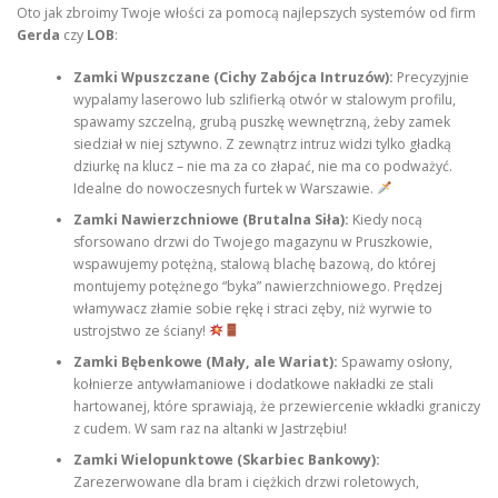
Oto jak zbroimy Twoje włości za pomocą najlepszych systemów od firm
Gerda
czy
LOB
:
Zamki Wpuszczane (Cichy Zabójca Intruzów):
Precyzyjnie
wypalamy laserowo lub szlifierką otwór w stalowym profilu,
spawamy szczelną, grubą puszkę wewnętrzną, żeby zamek
siedział w niej sztywno. Z zewnątrz intruz widzi tylko gładką
dziurkę na klucz – nie ma za co złapać, nie ma co podważyć.
Idealne do nowoczesnych furtek w Warszawie.
Zamki Nawierzchniowe (Brutalna Siła):
Kiedy nocą
sforsowano drzwi do Twojego magazynu w Pruszkowie,
wspawujemy potężną, stalową blachę bazową, do której
montujemy potężnego “byka” nawierzchniowego. Prędzej
włamywacz złamie sobie rękę i straci zęby, niż wyrwie to
ustrojstwo ze ściany!
Zamki Bębenkowe (Mały, ale Wariat):
Spawamy osłony,
kołnierze antywłamaniowe i dodatkowe nakładki ze stali
hartowanej, które sprawiają, że przewiercenie wkładki graniczy
z cudem. W sam raz na altanki w Jastrzębiu!
Zamki Wielopunktowe (Skarbiec Bankowy):
Zarezerwowane dla bram i ciężkich drzwi roletowych,