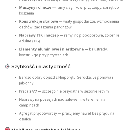
Maszyny rolnicze
— ramy ciągników, przyczepy, sprzęt do
koszenia
Konstrukcje stalowe
— wiaty gospodarcze, wzmocnienia
dachów, zadaszenia parkingów
Naprawy TIR i naczep
— ramy, nogi podporowe, zbiorniki
AdBlue (TIG)
Elementy aluminiowe i nierdzewne
— balustrady,
konstrukcje przy przystaniach
Szybkość i elastyczność
Bardzo dobry dojazd z Nieporętu, Serocka, Legionowa i
Jabłonny
Praca
24/7
— szczególnie przydatna w sezonie letnim
Naprawy na posesjach nad zalewem, w terenie i na
campingach
Agregat prądotwórczy — pracujemy nawet bez prądu na
działce