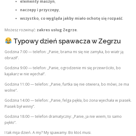
elementy maszyn
,
naczepy i przyczepy
,
wszystko, co wygląda jakby miało ochotę się rozpaść
.
Możesz rozwinąć:
zakres usług Zegrze
.
Typowy dzień spawacza w Zegrzu
Godzina 7:00 — telefon: „Panie, brama mi się nie zamyka, bo wiatr ją
obraził”.
Godzina 9:00 — telefon: „Panie, ogrodzenie mi się przewróciło, bo
kajakarz w nie wjechał”.
Godzina 11:00 — telefon: „Panie, furtka się nie otwiera, bo mówi, że ma
wolne”.
Godzina 14:00 — telefon: „Panie, felga pękła, bo żona wjechała w piasek.
Piasek był winny”.
Godzina 18:00 — telefon dramatyczny: „Panie, ja nie wiem, to samo
pękło”.
I tak mija dzień. A my? My spawamy. Bo ktoś musi.