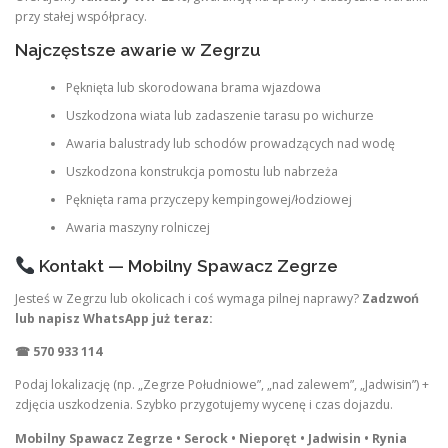
przy stałej współpracy.
Najczęstsze awarie w Zegrzu
Pęknięta lub skorodowana brama wjazdowa
Uszkodzona wiata lub zadaszenie tarasu po wichurze
Awaria balustrady lub schodów prowadzących nad wodę
Uszkodzona konstrukcja pomostu lub nabrzeża
Pęknięta rama przyczepy kempingowej/łodziowej
Awaria maszyny rolniczej
Kontakt — Mobilny Spawacz Zegrze
Jesteś w Zegrzu lub okolicach i coś wymaga pilnej naprawy?
Zadzwoń
lub napisz WhatsApp już teraz:
☎ 570 933 114
Podaj lokalizację (np. „Zegrze Południowe”, „nad zalewem”, „Jadwisin”) +
zdjęcia uszkodzenia. Szybko przygotujemy wycenę i czas dojazdu.
Mobilny Spawacz Zegrze • Serock • Nieporęt • Jadwisin • Rynia