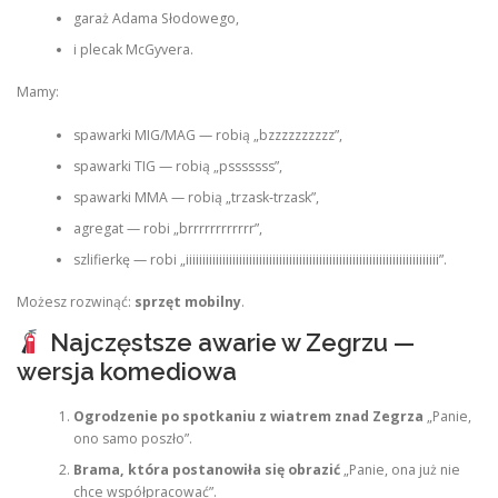
garaż Adama Słodowego,
i plecak McGyvera.
Mamy:
spawarki MIG/MAG — robią „bzzzzzzzzzz”,
spawarki TIG — robią „psssssss”,
spawarki MMA — robią „trzask‑trzask”,
agregat — robi „brrrrrrrrrrrr”,
szlifierkę — robi „iiiiiiiiiiiiiiiiiiiiiiiiiiiiiiiiiiiiiiiiiiiiiiiiiiiiiiiiiiiiiiiiiiiiiiiiiiii”.
Możesz rozwinąć:
sprzęt mobilny
.
Najczęstsze awarie w Zegrzu —
wersja komediowa
Ogrodzenie po spotkaniu z wiatrem znad Zegrza
„Panie,
ono samo poszło”.
Brama, która postanowiła się obrazić
„Panie, ona już nie
chce współpracować”.