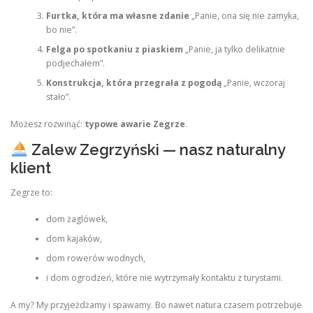
Furtka, która ma własne zdanie
„Panie, ona się nie zamyka,
bo nie”.
Felga po spotkaniu z piaskiem
„Panie, ja tylko delikatnie
podjechałem”.
Konstrukcja, która przegrała z pogodą
„Panie, wczoraj
stało”.
Możesz rozwinąć:
typowe awarie Zegrze
.
Zalew Zegrzyński — nasz naturalny
klient
Zegrze to:
dom żaglówek,
dom kajaków,
dom rowerów wodnych,
i dom ogrodzeń, które nie wytrzymały kontaktu z turystami.
A my? My przyjeżdżamy i spawamy. Bo nawet natura czasem potrzebuje