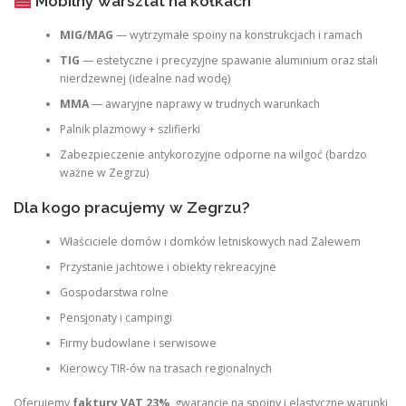
Mobilny warsztat na kółkach
MIG/MAG
— wytrzymałe spoiny na konstrukcjach i ramach
TIG
— estetyczne i precyzyjne spawanie aluminium oraz stali
nierdzewnej (idealne nad wodę)
MMA
— awaryjne naprawy w trudnych warunkach
Palnik plazmowy + szlifierki
Zabezpieczenie antykorozyjne odporne na wilgoć (bardzo
ważne w Zegrzu)
Dla kogo pracujemy w Zegrzu?
Właściciele domów i domków letniskowych nad Zalewem
Przystanie jachtowe i obiekty rekreacyjne
Gospodarstwa rolne
Pensjonaty i campingi
Firmy budowlane i serwisowe
Kierowcy TIR-ów na trasach regionalnych
Oferujemy
faktury VAT 23%
, gwarancję na spoiny i elastyczne warunki