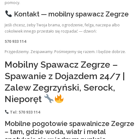
pomocy.
Kontakt — mobilny spawacz Zegrze
Jeśli chcesz, żeby Twoja brama, ogrodzenie, felga, naczepa albo
cokolwiek innego przestało się rozpadać — dzwoń:
570 933 114
Przyjedziemy. Zespawamy. Pośmiejemy się razem. I będzie dobrze.
Mobilny Spawacz Zegrze –
Spawanie z Dojazdem 24/7 |
Zalew Zegrzyński, Serock,
Nieporęt
Tel: 570 933 114
Mobilne pogotowie spawalnicze Zegrze
– tam, gdzie woda, wiatr i metal