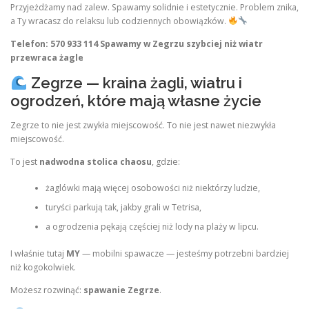
Przyjeżdżamy nad zalew. Spawamy solidnie i estetycznie. Problem znika,
a Ty wracasz do relaksu lub codziennych obowiązków.
Telefon: 570 933 114
Spawamy w Zegrzu szybciej niż wiatr
przewraca żagle
Zegrze — kraina żagli, wiatru i
ogrodzeń, które mają własne życie
Zegrze to nie jest zwykła miejscowość. To nie jest nawet niezwykła
miejscowość.
To jest
nadwodna stolica chaosu
, gdzie:
żaglówki mają więcej osobowości niż niektórzy ludzie,
turyści parkują tak, jakby grali w Tetrisa,
a ogrodzenia pękają częściej niż lody na plaży w lipcu.
I właśnie tutaj
MY
— mobilni spawacze — jesteśmy potrzebni bardziej
niż kogokolwiek.
Możesz rozwinąć:
spawanie Zegrze
.