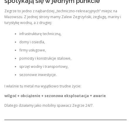
spotykają się w jednym punkcie
Zegrze to jedno z najbardziej „techniczno-rekreacyjnych” miejsc na
Mazowszu. Z jednej strony mamy Zalew Zegrzyński, żeglugę, mariny i
turystykę wodną, a z drugiej:
infrastrukturę techniczną,
domy i osiedla,
firmy usługowe,
pomosty i konstrukcje stalowe,
sprzęt wodny i transportowy,
sezonowe inwestycje.
I właśnie tu metal ma wyjątkowo trudne życie:
wilgoć + obciążenie + sezonowa eksploatacja = awarie
Dlatego działamy jako mobilny spawacz Zegrze 24/7.