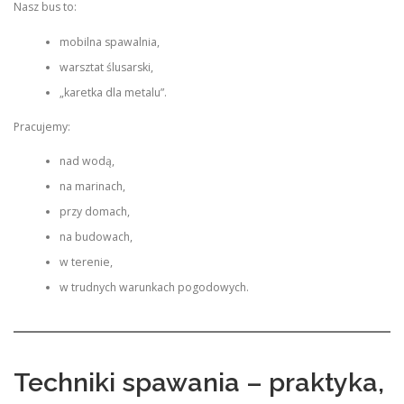
Nasz bus to:
mobilna spawalnia,
warsztat ślusarski,
„karetka dla metalu”.
Pracujemy:
nad wodą,
na marinach,
przy domach,
na budowach,
w terenie,
w trudnych warunkach pogodowych.
Techniki spawania – praktyka,