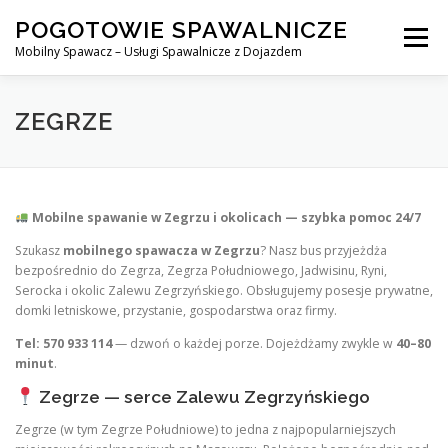
Skip
POGOTOWIE SPAWALNICZE
to
Menu
content
Mobilny Spawacz – Usługi Spawalnicze z Dojazdem
MOBILNY SPAWACZ
WARSZAWA
SPAWACZ
ZEGRZE
SPAWANIE MIG/MAG (GMAW)
NASZE USŁUGI
Mobilne spawanie w Zegrzu i okolicach — szybka pomoc 24/7
Szukasz
mobilnego spawacza w Zegrzu
? Nasz bus przyjeżdża
KONTAKT
bezpośrednio do Zegrza, Zegrza Południowego, Jadwisinu, Ryni,
Serocka i okolic Zalewu Zegrzyńskiego. Obsługujemy posesje prywatne,
domki letniskowe, przystanie, gospodarstwa oraz firmy.
Tel: 570 933 114
— dzwoń o każdej porze. Dojeżdżamy zwykle w
40–80
minut
.
Zegrze — serce Zalewu Zegrzyńskiego
Zegrze (w tym Zegrze Południowe) to jedna z najpopularniejszych