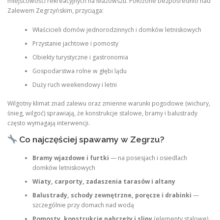
miejscowości rekreacyjnych na Mazowszu. Położone bezpośrednio nad
Zalewem Zegrzyńskim, przyciąga:
Właścicieli domów jednorodzinnych i domków letniskowych
Przystanie jachtowe i pomosty
Obiekty turystyczne i gastronomia
Gospodarstwa rolne w głębi lądu
Duży ruch weekendowy i letni
Wilgotny klimat znad zalewu oraz zmienne warunki pogodowe (wichury,
śnieg, wilgoć) sprawiają, że konstrukcje stalowe, bramy i balustrady
często wymagają interwencji.
Co najczęściej spawamy w Zegrzu?
Bramy wjazdowe i furtki
— na posesjach i osiedlach
domków letniskowych
Wiaty, carporty, zadaszenia tarasów i altany
Balustrady, schody zewnętrzne, poręcze i drabinki
—
szczególnie przy domach nad wodą
Pomosty, konstrukcje nabrzeży i slipy
(elementy stalowe)