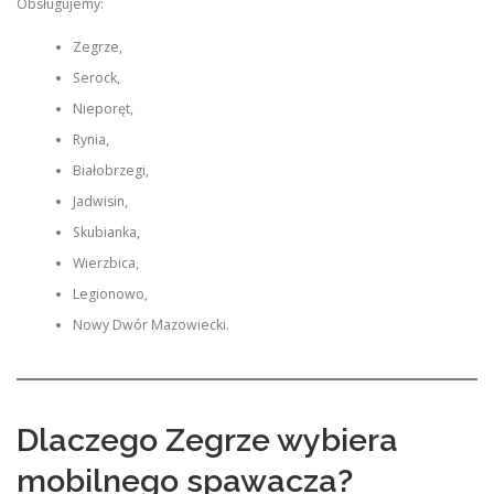
Obsługujemy:
Zegrze,
Serock,
Nieporęt,
Rynia,
Białobrzegi,
Jadwisin,
Skubianka,
Wierzbica,
Legionowo,
Nowy Dwór Mazowiecki.
Dlaczego Zegrze wybiera
mobilnego spawacza?