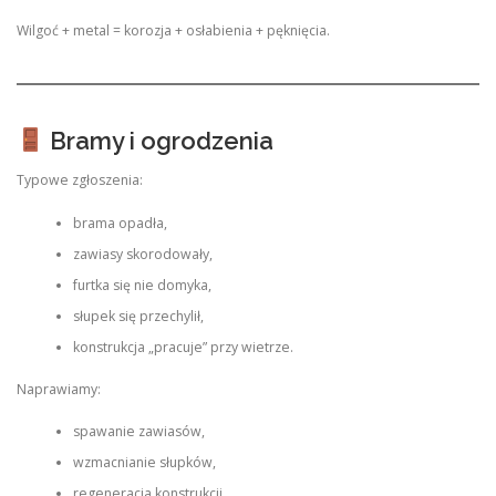
Wilgoć + metal = korozja + osłabienia + pęknięcia.
Bramy i ogrodzenia
Typowe zgłoszenia:
brama opadła,
zawiasy skorodowały,
furtka się nie domyka,
słupek się przechylił,
konstrukcja „pracuje” przy wietrze.
Naprawiamy:
spawanie zawiasów,
wzmacnianie słupków,
regeneracja konstrukcji,