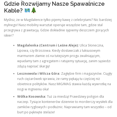
Gdzie Rozwijamy Nasze Spawalnicze
Kable?
Myślisz, że w Magdalence tylko pijemy kawę z celebrytami? Nic bardziej
mylnego! Nasz mobilny warsztat operuje wszędzie tam, gdzie stal
przegrywa z grawitacją. Gdzie dokładnie sypiemy deszczem gorących
iskier?
Magdalenka (Centrum i Leśne Aleje):
Ulica Słoneczna,
Lipowa, czy Brzozowa. Kiedy dostawczak z luksusowym
marmurem złamie oś na tutejszym progu zwalniającym,
wpadamy tam z agregatem i ratujemy sytuację, zanim sąsiedzi
zdążą napisać skargę!
Lesznowola i Wilcza Góra:
Zagłębie firm i magazynów. Ciągły
ruch ciężarówek sprawia, że ramy pękają tu częściej niż
obietnice polityków. Nasz MIG/MAG stawia każdą wywrotkę na
nogi w mgnieniu oka!
Wólka Kosowska:
Tuż za miedzą! Prawdziwy poligon dla
naczep. Tysiące kontenerów dziennie to morderczy wysiłek dla
zamków ryglowych i podłużnic. Naprawiamy tam wszystko – od
burt po pęknięte stelaże!