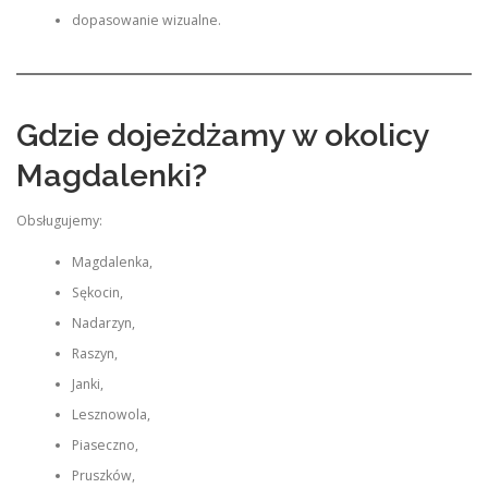
dopasowanie wizualne.
Gdzie dojeżdżamy w okolicy
Magdalenki?
Obsługujemy:
Magdalenka,
Sękocin,
Nadarzyn,
Raszyn,
Janki,
Lesznowola,
Piaseczno,
Pruszków,