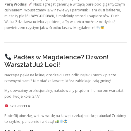
Parą Wodną!
Nasz agregat generuje wrzącą parę pod gigantycznym
ciśnieniem. Wpuszczamy ją w nawiewy i parownik. Para dusi bakterie,
miażdży pleśń i
WYGOTOWUJE
molekuły smrodu papierosów. Duch
Wujka Zdzisława ucieka z piskiem, a Ty w końcu możesz oddychać
powietrzem czystym jak w środku lasu w Magdalence!
Padłeś w Magdalence? Dzwoń!
Warsztat Już Leci!
Naczepa pękła na leśnej drodze? Burta odfrunęła? Zbiornik płacze
rzewnymi łzami? Nie płać za lawetę, która zablokuje całą gminę!
My dowozimy profesjonalny, naładowany prądem i humorem warsztat
pod Twoje koła! 24/7!
570 933 114
Podeślij pinezkę, wstaw wodę na kawę i czekaj na iskrę ratunku! Zrobimy
to szybko, pancernie i z klasą!