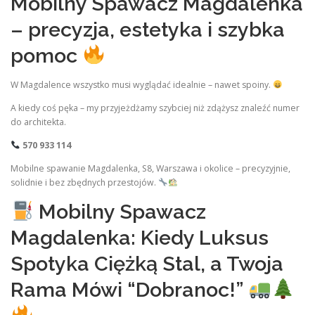
Mobilny Spawacz Magdalenka
– precyzja, estetyka i szybka
pomoc
W Magdalence wszystko musi wyglądać idealnie – nawet spoiny.
A kiedy coś pęka – my przyjeżdżamy szybciej niż zdążysz znaleźć numer
do architekta.
570 933 114
Mobilne spawanie Magdalenka, S8, Warszawa i okolice – precyzyjnie,
solidnie i bez zbędnych przestojów.
Mobilny Spawacz
Magdalenka: Kiedy Luksus
Spotyka Ciężką Stal, a Twoja
Rama Mówi “Dobranoc!”