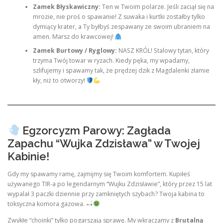
Zamek Błyskawiczny:
Ten w Twoim polarze. Jeśli zaciął się na
mrozie, nie proś o spawanie! Z suwaka i kurtki zostałby tylko
dymiący krater, a Ty byłbyś zespawany ze swoim ubraniem na
amen. Marsz do krawcowej!
Zamek Burtowy / Ryglowy:
NASZ KRÓL! Stalowy tytan, który
trzyma Twój towar w ryzach. Kiedy pęka, my wpadamy,
szlifujemy i spawamy tak, że prędzej dzik z Magdalenki złamie
kły, niż to otworzy!
Egzorcyzm Parowy: Zagłada
Zapachu “Wujka Zdzisława” w Twojej
Kabinie!
Gdy my spawamy ramę, zajmijmy się Twoim komfortem. Kupiłeś
używanego TIR-a po legendarnym “Wujku Zdzisławie”, który przez 15 lat
wypalał 3 paczki dziennie przy zamkniętych szybach? Twoja kabina to
toksyczna komora gazowa.
Zwykłe “choinki” tylko pogarszają sprawę. My wkraczamy z
Brutalną