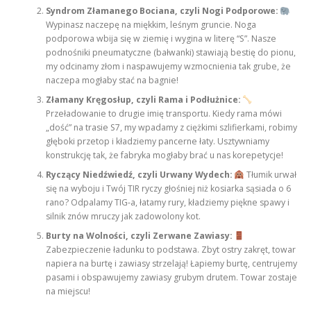
Syndrom Złamanego Bociana, czyli Nogi Podporowe:
Wypinasz naczepę na miękkim, leśnym gruncie. Noga
podporowa wbija się w ziemię i wygina w literę “S”. Nasze
podnośniki pneumatyczne (bałwanki) stawiają bestię do pionu,
my odcinamy złom i naspawujemy wzmocnienia tak grube, że
naczepa mogłaby stać na bagnie!
Złamany Kręgosłup, czyli Rama i Podłużnice:
Przeładowanie to drugie imię transportu. Kiedy rama mówi
„dość” na trasie S7, my wpadamy z ciężkimi szlifierkami, robimy
głęboki przetop i kładziemy pancerne łaty. Usztywniamy
konstrukcję tak, że fabryka mogłaby brać u nas korepetycje!
Ryczący Niedźwiedź, czyli Urwany Wydech:
Tłumik urwał
się na wyboju i Twój TIR ryczy głośniej niż kosiarka sąsiada o 6
rano? Odpalamy TIG-a, łatamy rury, kładziemy piękne spawy i
silnik znów mruczy jak zadowolony kot.
Burty na Wolności, czyli Zerwane Zawiasy:
Zabezpieczenie ładunku to podstawa. Zbyt ostry zakręt, towar
napiera na burtę i zawiasy strzelają! Łapiemy burtę, centrujemy
pasami i obspawujemy zawiasy grubym drutem. Towar zostaje
na miejscu!