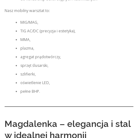
Nasz mobilny warsztat to:
MIG/MAG,
TIG AC/DC (precyzja i estetyka),
MMA,
plazma,
agregat prądotwórczy,
sprzęt ślusarski,
szlifierki,
oświetlenie LED,
pełne BHP.
Magdalenka – elegancja i stal
w idealnej harmonii