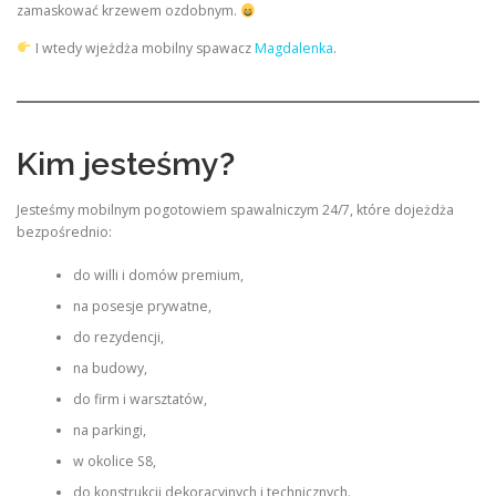
zamaskować krzewem ozdobnym.
I wtedy wjeżdża mobilny spawacz
Magdalenka
.
Kim jesteśmy?
Jesteśmy mobilnym pogotowiem spawalniczym 24/7, które dojeżdża
bezpośrednio:
do willi i domów premium,
na posesje prywatne,
do rezydencji,
na budowy,
do firm i warsztatów,
na parkingi,
w okolice S8,
do konstrukcji dekoracyjnych i technicznych.