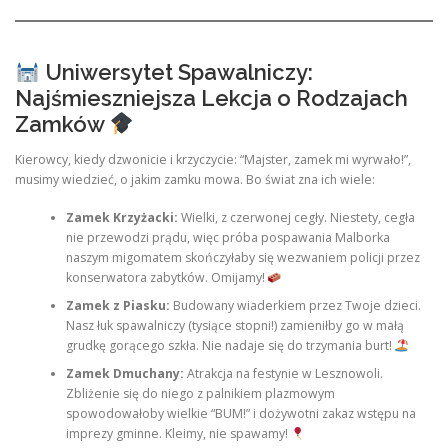
Uniwersytet Spawalniczy:
Najśmieszniejsza Lekcja o Rodzajach
Zamków
Kierowcy, kiedy dzwonicie i krzyczycie: “Majster, zamek mi wyrwało!”,
musimy wiedzieć, o jakim zamku mowa. Bo świat zna ich wiele:
Zamek Krzyżacki:
Wielki, z czerwonej cegły. Niestety, cegła
nie przewodzi prądu, więc próba pospawania Malborka
naszym migomatem skończyłaby się wezwaniem policji przez
konserwatora zabytków. Omijamy!
Zamek z Piasku:
Budowany wiaderkiem przez Twoje dzieci.
Nasz łuk spawalniczy (tysiące stopni!) zamieniłby go w małą
grudkę gorącego szkła. Nie nadaje się do trzymania burt!
Zamek Dmuchany:
Atrakcja na festynie w Lesznowoli.
Zbliżenie się do niego z palnikiem plazmowym
spowodowałoby wielkie “BUM!” i dożywotni zakaz wstępu na
imprezy gminne. Kleimy, nie spawamy!