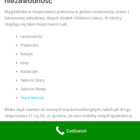
niezawodność
Magdalenka to miejscowość położona w gminie Lesznowola, znana z
luksusowej zabudowy, dużych działek i bliskości natury. W okolicy
znajdują się takie miejscowości jak:
Lesznowola
Piaseczno
Raszyn
Łazy
Nadarzyn
Sękocin Stary
Sękocin Nowy
Stara Iwiczna
Blisko stąd również do ważnych tras komunikacyjnych, takich jak droga
ekspresowa S7 czy S8, co sprawia, że nasz mobilny zespół spawalniczy
może dotrzeć w bardzo krótkim czasie.
Zadzwoń
Ulice i okolice, gdzie często pracujemy w rejonie Magdalenki, to m.in.: