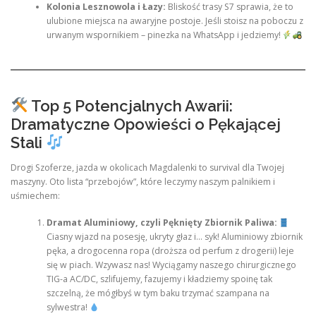
Kolonia Lesznowola i Łazy:
Bliskość trasy S7 sprawia, że to
ulubione miejsca na awaryjne postoje. Jeśli stoisz na poboczu z
urwanym wspornikiem – pinezka na WhatsApp i jedziemy!
Top 5 Potencjalnych Awarii:
Dramatyczne Opowieści o Pękającej
Stali
Drogi Szoferze, jazda w okolicach Magdalenki to survival dla Twojej
maszyny. Oto lista “przebojów”, które leczymy naszym palnikiem i
uśmiechem:
Dramat Aluminiowy, czyli Pęknięty Zbiornik Paliwa:
Ciasny wjazd na posesję, ukryty głaz i… syk! Aluminiowy zbiornik
pęka, a drogocenna ropa (droższa od perfum z drogerii) leje
się w piach. Wzywasz nas! Wyciągamy naszego chirurgicznego
TIG-a AC/DC, szlifujemy, fazujemy i kładziemy spoinę tak
szczelną, że mógłbyś w tym baku trzymać szampana na
sylwestra!