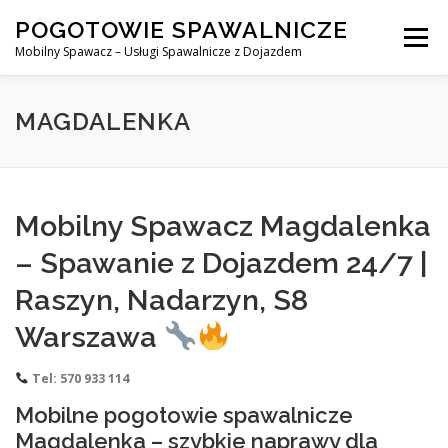
Skip
POGOTOWIE SPAWALNICZE
to
Menu
content
Mobilny Spawacz – Usługi Spawalnicze z Dojazdem
MOBILNY SPAWACZ
WARSZAWA
SPAWACZ
MAGDALENKA
SPAWANIE MIG/MAG (GMAW)
NASZE USŁUGI
Mobilny Spawacz Magdalenka
– Spawanie z Dojazdem 24/7 |
KONTAKT
Raszyn, Nadarzyn, S8
Warszawa
Tel: 570 933 114
Mobilne pogotowie spawalnicze
Magdalenka – szybkie naprawy dla