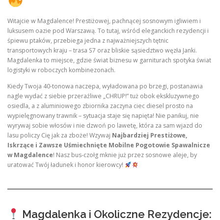
Witajcie w Magdalence! Prestiżowej, pachnącej sosnowym igliwiem i
luksusem oazie pod Warszawą. To tutaj, wśród eleganckich rezydencji i
śpiewu ptaków, przebiega jedna z najważniejszych tętnic
transportowych kraju – trasa S7 oraz bliskie sąsiedztwo węzła Janki.
Magdalenka to miejsce, gdzie świat biznesu w garniturach spotyka świat
logistyki w roboczych kombinezonach.
Kiedy Twoja 40-tonowa naczepa, wyładowana po brzegi, postanawia
nagle wydać z siebie przeraźliwe „CHRUP!” tuż obok ekskluzywnego
osiedla, a z aluminiowego zbiornika zaczyna ciec diesel prosto na
wypielęgnowany trawnik – sytuacja staje się napięta! Nie panikuj, nie
wyrywaj sobie włosów i nie dzwoń po lawetę, która za sam wjazd do
lasu policzy Cię jak za zboże! Wzywaj
Najbardziej Prestiżowe,
Iskrzące i Zawsze Uśmiechnięte Mobilne Pogotowie Spawalnicze
w Magdalence
! Nasz bus-czołg mknie już przez sosnowe aleje, by
uratować Twój ładunek i honor kierowcy!
Magdalenka i Okoliczne Rezydencje: