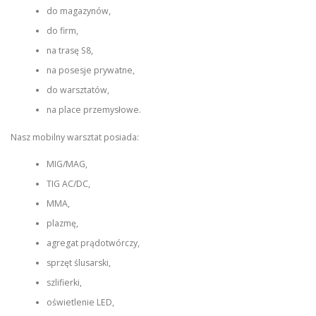
do magazynów,
do firm,
na trasę S8,
na posesje prywatne,
do warsztatów,
na place przemysłowe.
Nasz mobilny warsztat posiada:
MIG/MAG,
TIG AC/DC,
MMA,
plazmę,
agregat prądotwórczy,
sprzęt ślusarski,
szlifierki,
oświetlenie LED,