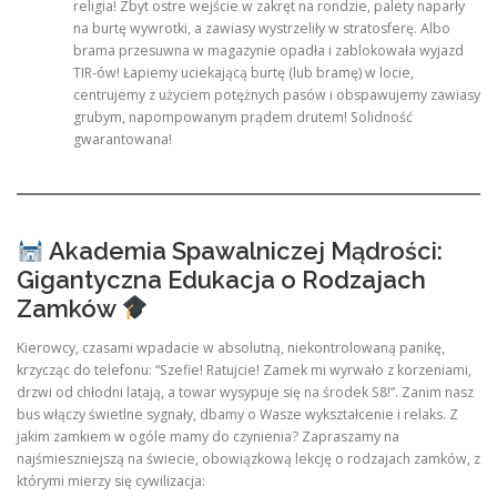
religia! Zbyt ostre wejście w zakręt na rondzie, palety naparły
na burtę wywrotki, a zawiasy wystrzeliły w stratosferę. Albo
brama przesuwna w magazynie opadła i zablokowała wyjazd
TIR-ów! Łapiemy uciekającą burtę (lub bramę) w locie,
centrujemy z użyciem potężnych pasów i obspawujemy zawiasy
grubym, napompowanym prądem drutem! Solidność
gwarantowana!
Akademia Spawalniczej Mądrości:
Gigantyczna Edukacja o Rodzajach
Zamków
Kierowcy, czasami wpadacie w absolutną, niekontrolowaną panikę,
krzycząc do telefonu: “Szefie! Ratujcie! Zamek mi wyrwało z korzeniami,
drzwi od chłodni latają, a towar wysypuje się na środek S8!”. Zanim nasz
bus włączy świetlne sygnały, dbamy o Wasze wykształcenie i relaks. Z
jakim zamkiem w ogóle mamy do czynienia? Zapraszamy na
najśmieszniejszą na świecie, obowiązkową lekcję o rodzajach zamków, z
którymi mierzy się cywilizacja: