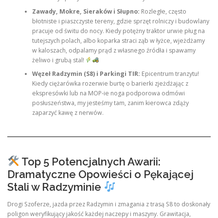
Zawady, Mokre, Sieraków i Słupno:
Rozległe, często
błotniste i piaszczyste tereny, gdzie sprzęt rolniczy i budowlany
pracuje od świtu do nocy. Kiedy potężny traktor urwie pług na
tutejszych polach, albo koparka straci ząb w łyżce, wjeżdżamy
w kaloszach, odpalamy prąd z własnego źródła i spawamy
żeliwo i grubą stal!
Węzeł Radzymin (S8) i Parkingi TIR:
Epicentrum tranzytu!
Kiedy ciężarówka rozerwie burtę o barierki zjeżdżając z
ekspresówki lub na MOP-ie noga podporowa odmówi
posłuszeństwa, my jesteśmy tam, zanim kierowca zdąży
zaparzyć kawę z nerwów.
Top 5 Potencjalnych Awarii:
Dramatyczne Opowieści o Pękającej
Stali w Radzyminie
Drogi Szoferze, jazda przez Radzymin i zmagania z trasą S8 to doskonały
poligon weryfikujący jakość każdej naczepy i maszyny. Grawitacja,