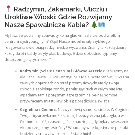
Radzymin, Zakamarki, Uliczki i
Urokliwe Wioski: Gdzie Rozwijamy
Nasze Spawalnicze Kable?
Myślisz, że potrafimy spawać tylko na gładkim asfalcie pod wielkim
centrum dystrybucyjnym? Błąd! Nasze mobilne siły szybkiego
reagowania uwielbiają radzymińskie wyzwania. Znamy tu każdą dziurę,
każdy skrót i każdy ukryty plac budowy. Gdzie dokładnie sypiemy
deszczem gorących iskier?
Radzymin (Ścisłe Centrum i Główne Arterie):
Królujemy na
Alei Jana Pawła II, ulicy Konstytucji 3 Maja, Weteranów, POW i na
zawiłych dojazdach do stref przemysłowych! Kiedy Twoja
chłodnia zablokuje rondo, paraliżując ruch w całym mieście,
wpadamy tam z potężnym agregatem na pełnej bombie i
przywracamy miastu krwiobieg z prędkością światła!
Cegielnia i Ciemne:
Nazwy mówią same za siebie. W Cegielni
Twoja ciężarówka może stać się bezużyteczna jak cegła, a w
Ciemnem… cóż, czasem gaśnie nadzieja, gdy pęka zawieszenie.
Ale od czego my jesteśmy? Wpadamy w te logistyczne pułapki i
kładziemy spawy twardsze niż stal z huty!