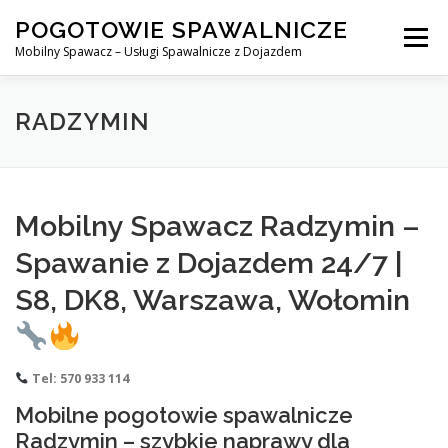
Skip
POGOTOWIE SPAWALNICZE
to
Menu
content
Mobilny Spawacz – Usługi Spawalnicze z Dojazdem
MOBILNY SPAWACZ
WARSZAWA
SPAWACZ
RADZYMIN
SPAWANIE MIG/MAG (GMAW)
NASZE USŁUGI
Mobilny Spawacz Radzymin –
Spawanie z Dojazdem 24/7 |
KONTAKT
S8, DK8, Warszawa, Wołomin
Tel: 570 933 114
Mobilne pogotowie spawalnicze
Radzymin – szybkie naprawy dla