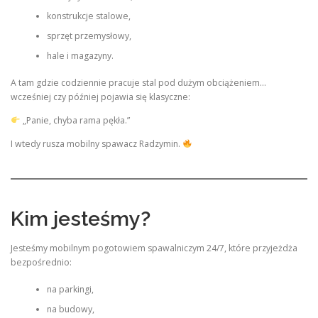
konstrukcje stalowe,
sprzęt przemysłowy,
hale i magazyny.
A tam gdzie codziennie pracuje stal pod dużym obciążeniem…
wcześniej czy później pojawia się klasyczne:
„Panie, chyba rama pękła.”
I wtedy rusza mobilny spawacz Radzymin.
Kim jesteśmy?
Jesteśmy mobilnym pogotowiem spawalniczym 24/7, które przyjeżdża
bezpośrednio:
na parkingi,
na budowy,