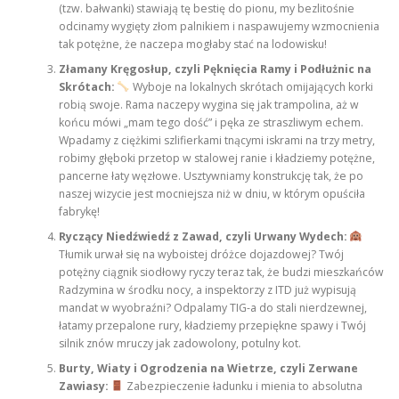
(tzw. bałwanki) stawiają tę bestię do pionu, my bezlitośnie
odcinamy wygięty złom palnikiem i naspawujemy wzmocnienia
tak potężne, że naczepa mogłaby stać na lodowisku!
Złamany Kręgosłup, czyli Pęknięcia Ramy i Podłużnic na
Skrótach:
Wyboje na lokalnych skrótach omijających korki
robią swoje. Rama naczepy wygina się jak trampolina, aż w
końcu mówi „mam tego dość” i pęka ze straszliwym echem.
Wpadamy z ciężkimi szlifierkami tnącymi iskrami na trzy metry,
robimy głęboki przetop w stalowej ranie i kładziemy potężne,
pancerne łaty węzłowe. Usztywniamy konstrukcję tak, że po
naszej wizycie jest mocniejsza niż w dniu, w którym opuściła
fabrykę!
Ryczący Niedźwiedź z Zawad, czyli Urwany Wydech:
Tłumik urwał się na wyboistej dróżce dojazdowej? Twój
potężny ciągnik siodłowy ryczy teraz tak, że budzi mieszkańców
Radzymina w środku nocy, a inspektorzy z ITD już wypisują
mandat w wyobraźni? Odpalamy TIG-a do stali nierdzewnej,
łatamy przepalone rury, kładziemy przepiękne spawy i Twój
silnik znów mruczy jak zadowolony, potulny kot.
Burty, Wiaty i Ogrodzenia na Wietrze, czyli Zerwane
Zawiasy:
Zabezpieczenie ładunku i mienia to absolutna