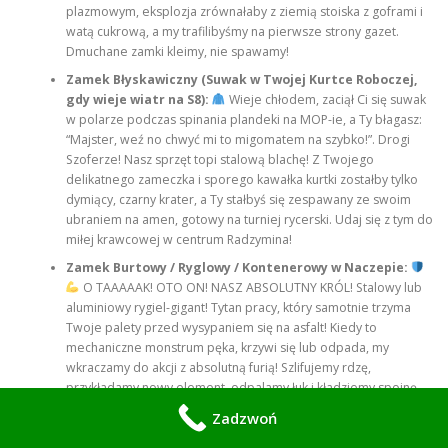
plazmowym, eksplozja zrównałaby z ziemią stoiska z goframi i
watą cukrową, a my trafilibyśmy na pierwsze strony gazet.
Dmuchane zamki kleimy, nie spawamy!
Zamek Błyskawiczny (Suwak w Twojej Kurtce Roboczej,
gdy wieje wiatr na S8):
Wieje chłodem, zaciął Ci się suwak
w polarze podczas spinania plandeki na MOP-ie, a Ty błagasz:
“Majster, weź no chwyć mi to migomatem na szybko!”. Drogi
Szoferze! Nasz sprzęt topi stalową blachę! Z Twojego
delikatnego zameczka i sporego kawałka kurtki zostałby tylko
dymiący, czarny krater, a Ty stałbyś się zespawany ze swoim
ubraniem na amen, gotowy na turniej rycerski. Udaj się z tym do
miłej krawcowej w centrum Radzymina!
Zamek Burtowy / Ryglowy / Kontenerowy w Naczepie:
O TAAAAAK! OTO ON! NASZ ABSOLUTNY KRÓL! Stalowy lub
aluminiowy rygiel-gigant! Tytan pracy, który samotnie trzyma
Twoje palety przed wysypaniem się na asfalt! Kiedy to
mechaniczne monstrum pęka, krzywi się lub odpada, my
wkraczamy do akcji z absolutną furią! Szlifujemy rdzę,
przykładamy nowy element, odpalamy łuk i kładziemy spoinę
tak potężną i niezniszczalną, że gdyby wściekły dzik chciał
Zadzwoń
otworzyć tę burtę szablami, prędzej by te szable połamał, niż
zamek by puścił! Jesteśmy władcami zamków ryglowych!