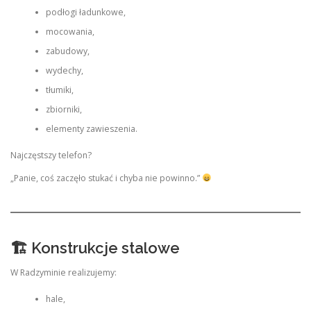
podłogi ładunkowe,
mocowania,
zabudowy,
wydechy,
tłumiki,
zbiorniki,
elementy zawieszenia.
Najczęstszy telefon?
„Panie, coś zaczęło stukać i chyba nie powinno.”
🏗 Konstrukcje stalowe
W Radzyminie realizujemy:
hale,