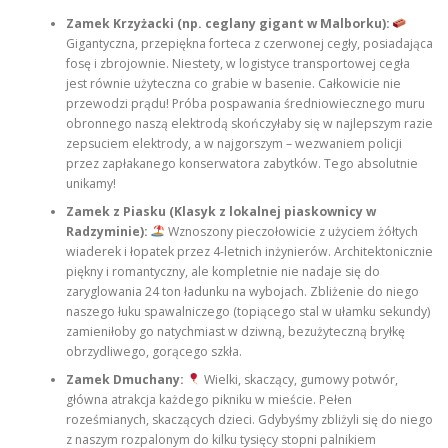
Zamek Krzyżacki (np. ceglany gigant w Malborku):
Gigantyczna, przepiękna forteca z czerwonej cegły, posiadająca
fosę i zbrojownie. Niestety, w logistyce transportowej cegła
jest równie użyteczna co grabie w basenie. Całkowicie nie
przewodzi prądu! Próba pospawania średniowiecznego muru
obronnego naszą elektrodą skończyłaby się w najlepszym razie
zepsuciem elektrody, a w najgorszym – wezwaniem policji
przez zapłakanego konserwatora zabytków. Tego absolutnie
unikamy!
Zamek z Piasku (Klasyk z lokalnej piaskownicy w
Radzyminie):
Wznoszony pieczołowicie z użyciem żółtych
wiaderek i łopatek przez 4-letnich inżynierów. Architektonicznie
piękny i romantyczny, ale kompletnie nie nadaje się do
zaryglowania 24 ton ładunku na wybojach. Zbliżenie do niego
naszego łuku spawalniczego (topiącego stal w ułamku sekundy)
zamieniłoby go natychmiast w dziwną, bezużyteczną bryłkę
obrzydliwego, gorącego szkła.
Zamek Dmuchany:
Wielki, skaczący, gumowy potwór,
główna atrakcja każdego pikniku w mieście. Pełen
roześmianych, skaczących dzieci. Gdybyśmy zbliżyli się do niego
z naszym rozpalonym do kilku tysięcy stopni palnikiem