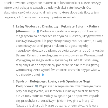
przeładowanie i zmęczenie materiału to bezlitośni kaci. Nasze zeszyty
interwencji pękają w szwach od udanych akcji ratunkowych. Oto
absolutna czołówka potencjalnych awarii, które dopadają floty w tym
regionie, a które my naprawiamy z pieśnią na ustach:
Leśny Wodospad Diesla, czyli Pęknięty Zbiornik Paliwa
(Aluminium):
Próbujesz zgrabnie wykręcić pod lokalnym
magazynem na obrzeżach Radzymina. Niestety, ukryty w trawie
złośliwy krawężnik lub pręt zbrojeniowy robi “Ziuuum!”, a Twój
aluminiowy zbiornik pęka z hukiem. Drogocenny olej
napędowy, droższy od płynnego złota, zaczyna lecieć na kostkę
Bauma! Katastrofa ekologiczna wisi w powietrzu! Wzywasz nas!
Wyciągamy naszego króla – spawarkę TIG AC/DC. Szlifujemy,
fazujemy i kładziemy lśniącą, pancerną spoinę z chirurgiczną
wirtuozerią. Zero wycieków, zbiornik uszczelniony jak właz w
łodzi podwodnej!
Syndrom Kulejącego Łosia, czyli Opadające Nogi
Podporowe:
Wypinasz naczepę na nieutwardzonym placu
przy hali logistycznej w Ciemnem. Grunt wydawał się twardy,
ale 24 tony ładunku zrobiły swoje. Noga podporowa zapada
się, przechyla z przeraźliwym jękiem i wygina w literę “C”.
Naczepa leci na bok! Nasze potężne, pneumatyczne lewary