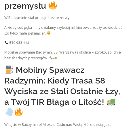
przemysłu
W Radzyminie stal pracuje bez przerwy.
A kiedy coś pęka – my działamy szybciej niż kierowca zdąży powiedzieć
„to tylko małe pęknięcie”.
570 933 114
Mobilne spawanie Radzymin, S8, Warszawa i okolice – szybko, solidnie i
bez zbędnych przestojów.
Mobilny Spawacz
Radzymin: Kiedy Trasa S8
Wyciska ze Stali Ostatnie Łzy,
a Twój TIR Błaga o Litość!
Witajcie w Radzyminie! Mieście Cudu nad Wisłą, które dzisiaj jest