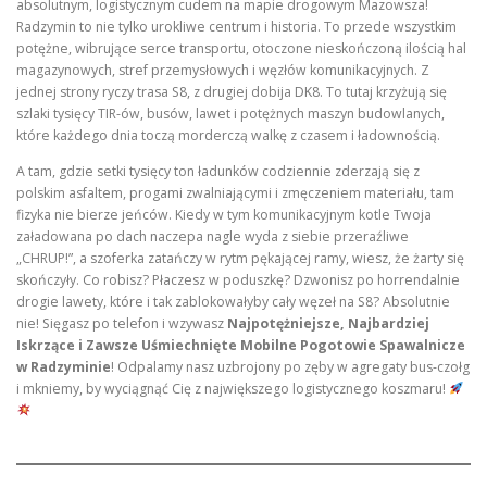
absolutnym, logistycznym cudem na mapie drogowym Mazowsza!
Radzymin to nie tylko urokliwe centrum i historia. To przede wszystkim
potężne, wibrujące serce transportu, otoczone nieskończoną ilością hal
magazynowych, stref przemysłowych i węzłów komunikacyjnych. Z
jednej strony ryczy trasa S8, z drugiej dobija DK8. To tutaj krzyżują się
szlaki tysięcy TIR-ów, busów, lawet i potężnych maszyn budowlanych,
które każdego dnia toczą morderczą walkę z czasem i ładownością.
A tam, gdzie setki tysięcy ton ładunków codziennie zderzają się z
polskim asfaltem, progami zwalniającymi i zmęczeniem materiału, tam
fizyka nie bierze jeńców. Kiedy w tym komunikacyjnym kotle Twoja
załadowana po dach naczepa nagle wyda z siebie przeraźliwe
„CHRUP!”, a szoferka zatańczy w rytm pękającej ramy, wiesz, że żarty się
skończyły. Co robisz? Płaczesz w poduszkę? Dzwonisz po horrendalnie
drogie lawety, które i tak zablokowałyby cały węzeł na S8? Absolutnie
nie! Sięgasz po telefon i wzywasz
Najpotężniejsze, Najbardziej
Iskrzące i Zawsze Uśmiechnięte Mobilne Pogotowie Spawalnicze
w Radzyminie
! Odpalamy nasz uzbrojony po zęby w agregaty bus-czołg
i mkniemy, by wyciągnąć Cię z największego logistycznego koszmaru!