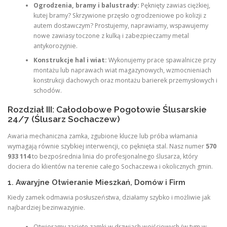
Ogrodzenia, bramy i balustrady:
Pęknięty zawias ciężkiej,
kutej bramy? Skrzywione przęsło ogrodzeniowe po kolizji z
autem dostawczym? Prostujemy, naprawiamy, wspawujemy
nowe zawiasy toczone z kulką i zabezpieczamy metal
antykorozyjnie.
Konstrukcje hal i wiat:
Wykonujemy prace spawalnicze przy
montażu lub naprawach wiat magazynowych, wzmocnieniach
konstrukcji dachowych oraz montażu barierek przemysłowych i
schodów.
Rozdział III: Całodobowe Pogotowie Ślusarskie
24/7 (Ślusarz Sochaczew)
Awaria mechaniczna zamka, zgubione klucze lub próba włamania
wymagają równie szybkiej interwencji, co pęknięta stal. Nasz numer
570
933 114
to bezpośrednia linia do profesjonalnego ślusarza, który
dociera do klientów na terenie całego Sochaczewa i okolicznych gmin.
1. Awaryjne Otwieranie Mieszkań, Domów i Firm
Kiedy zamek odmawia posłuszeństwa, działamy szybko i możliwie jak
najbardziej bezinwazyjnie.
Otwieramy zacięte zamki w drzwiach wejściowych (w tym w