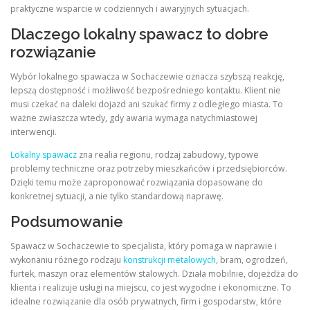
praktyczne wsparcie w codziennych i awaryjnych sytuacjach.
Dlaczego lokalny spawacz to dobre
rozwiązanie
Wybór lokalnego spawacza w Sochaczewie oznacza szybszą reakcję,
lepszą dostępność i możliwość bezpośredniego kontaktu. Klient nie
musi czekać na daleki dojazd ani szukać firmy z odległego miasta. To
ważne zwłaszcza wtedy, gdy awaria wymaga natychmiastowej
interwencji.
Lokalny spawacz
zna realia regionu, rodzaj zabudowy, typowe
problemy techniczne oraz potrzeby mieszkańców i przedsiębiorców.
Dzięki temu może zaproponować rozwiązania dopasowane do
konkretnej sytuacji, a nie tylko standardową naprawę.
Podsumowanie
Spawacz w Sochaczewie to specjalista, który pomaga w naprawie i
wykonaniu różnego rodzaju
konstrukcji metalowych
, bram, ogrodzeń,
furtek, maszyn oraz elementów stalowych. Działa mobilnie, dojeżdża do
klienta i realizuje usługi na miejscu, co jest wygodne i ekonomiczne. To
idealne rozwiązanie dla osób prywatnych, firm i gospodarstw, które