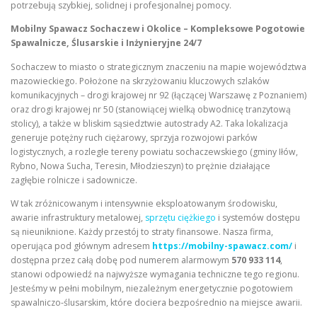
potrzebują szybkiej, solidnej i profesjonalnej pomocy.
Mobilny Spawacz Sochaczew i Okolice – Kompleksowe Pogotowie
Spawalnicze, Ślusarskie i Inżynieryjne 24/7
Sochaczew to miasto o strategicznym znaczeniu na mapie województwa
mazowieckiego. Położone na skrzyżowaniu kluczowych szlaków
komunikacyjnych – drogi krajowej nr 92 (łączącej Warszawę z Poznaniem)
oraz drogi krajowej nr 50 (stanowiącej wielką obwodnicę tranzytową
stolicy), a także w bliskim sąsiedztwie autostrady A2. Taka lokalizacja
generuje potężny ruch ciężarowy, sprzyja rozwojowi parków
logistycznych, a rozległe tereny powiatu sochaczewskiego (gminy Iłów,
Rybno, Nowa Sucha, Teresin, Młodzieszyn) to prężnie działające
zagłębie rolnicze i sadownicze.
W tak zróżnicowanym i intensywnie eksploatowanym środowisku,
awarie infrastruktury metalowej,
sprzętu ciężkiego
i systemów dostępu
są nieuniknione. Każdy przestój to straty finansowe. Nasza firma,
operująca pod głównym adresem
https://mobilny-spawacz.com/
i
dostępna przez całą dobę pod numerem alarmowym
570 933 114
,
stanowi odpowiedź na najwyższe wymagania techniczne tego regionu.
Jesteśmy w pełni mobilnym, niezależnym energetycznie pogotowiem
spawalniczo-ślusarskim, które dociera bezpośrednio na miejsce awarii.