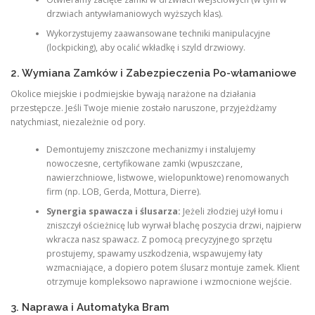
drzwiach antywłamaniowych wyższych klas).
Wykorzystujemy zaawansowane techniki manipulacyjne
(lockpicking), aby ocalić wkładkę i szyld drzwiowy.
2. Wymiana Zamków i Zabezpieczenia Po-włamaniowe
Okolice miejskie i podmiejskie bywają narażone na działania
przestępcze. Jeśli Twoje mienie zostało naruszone, przyjeżdżamy
natychmiast, niezależnie od pory.
Demontujemy zniszczone mechanizmy i instalujemy
nowoczesne, certyfikowane zamki (wpuszczane,
nawierzchniowe, listwowe, wielopunktowe) renomowanych
firm (np. LOB, Gerda, Mottura, Dierre).
Synergia spawacza i ślusarza:
Jeżeli złodziej użył łomu i
zniszczył ościeżnicę lub wyrwał blachę poszycia drzwi, najpierw
wkracza nasz spawacz. Z pomocą precyzyjnego sprzętu
prostujemy, spawamy uszkodzenia, wspawujemy łaty
wzmacniające, a dopiero potem ślusarz montuje zamek. Klient
otrzymuje kompleksowo naprawione i wzmocnione wejście.
3. Naprawa i Automatyka Bram