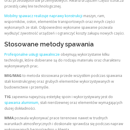
oraz przedsiębiorstw przemysłowych. Awaria urządzeń często oznacza
przestój całej linii technologicznej.
Mobilny spawacz realizuje naprawy konstrukcji
maszyn, ram,
wsporników, osłon, elementów transportowych oraz innych części
wykonanych ze stali. Odpowiednio wykonane spawanie pozwala
wydłużyć żywotność urządzeń i ograniczyć koszty zakupu nowych części.
Stosowane metody spawania
Profesjonalne usługi spawalnicze
obejmują wykorzystanie kilku
technologii, które dobierane są do rodzaju materiału oraz charakteru
wykonywanych prac.
MIG/MAG
to metoda stosowana przede wszystkim podczas spawania
stali konstrukcyjnej oraz grubych elementów wykorzystywanych w
budownictwie i przemyśle.
TIG
zapewnia najwyższą estetykę spoin i wykorzystywany jest do
spawania aluminium
, stali nierdzewnej oraz elementów wymagających
dużej dokładności.
MMA
pozwala wykonywać prace terenowe nawet w trudnych
warunkach atmosferycznych i doskonale sprawdza się podczas napraw
wykonywanych bezpośrednio u klienta.