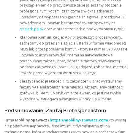
przystąpieniem do pracy zawsze zabezpieczamy otoczenie
profesjonalnymi kocami gaśniczymi z włókna szklanego.
Posiadamy na wyposażeniu gaśnice śniegowe i proszkowe. Z
powodzeniem i pełnym bezpieczeństwem spawamy na
stacjach paliw
oraz w przestrzeniach o podwyższonym ryzyku.
Klarowna komunikacja:
Aby przyspieszyć proces wyceny,
zachęcamy do przesłania zdjęcia usterki w formie wiadomości
MMS lub przez popularne komunikatory na numer
570 933 114
.
Pozwala to inżynierowi dyżurnemu na natychmiastowe
oszacowanie zakresu prac, dobranie metody spawalniczej i
podanie całkowitego kosztu usługi (dojazd, robocizna, materiał)
jeszcze przed wyjazdem wozu serwisowego.
Elastyczność płatności:
Po zakończeniu prac wystawiamy
faktury VAT elektronicznie na miejscu. Akceptujemy płatności
gotówką, blikiem lub szybkim przelewem, co jest niezwykle
wygodne w sytuacjach awaryjnych w nocy lub w trasie.
Podsumowanie: Zaufaj Profesjonalistom
Firma
Mobilny Spawacz (
https://mobilny-spawacz.com/
)
to więcej
niż pogotowie naprawcze. Jesteśmy multidyscyplinarną grupą
technologiczną, która w Sochaczewie i całym powiecie sochaczewskim