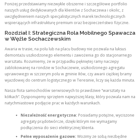
Poniżej przedstawiamy niezwykle obszerne i szczegółowe portfolio
naszych usług dedykowanych dla klientów z Sochaczewa i okolic, z
uwzględnieniem naszych specjalistycznych marek technologicznych
wspierających infrastrukturę premium oraz bezpieczeństwo fizyczne.
Rozdział I: Strategiczna Rola Mobilnego Spawacza
w Węźle Sochaczewskim
Awaria w trasie, na polu lub na placu budowy nie pozwala na luksus
demontażu uszkodzonego elementu i zawożenia go do stacjonarnego
warsztatu. Rozumiemy, że w przypadku pękniętej ramy naczepy
zablokowanej na rondzie w Sochaczewie, uszkodzonego agregatu
uprawowego w szczerym polu w gminie Iłów, czy awarii ciężkiej bramy
wjazdowej do centrum logistycznego w Teresinie, liczy się każda minuta.
Nasza flota samochodów serwisowych to prawdziwe “warsztaty na
kółkach”. Dysponujemy sprzętem najwyższej klasy, który pozwala nam na
natychmiastowe podjęcie prac w każdych warunkach.
Niezależność energetyczna:
Posiadamy potężne, wyciszone
agregaty prądotwórcze, dzięki którym nie wymagamy
podłączenia do sieci elektrycznej klienta.
Pełne wyposażenie gazowe:
Wozimy ze sobą niezbędne