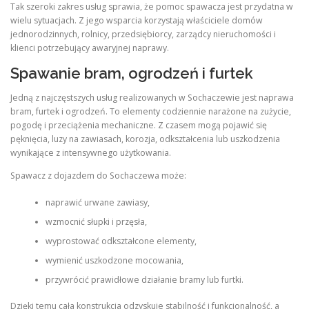
Tak szeroki zakres usług sprawia, że pomoc spawacza jest przydatna w
wielu sytuacjach. Z jego wsparcia korzystają właściciele domów
jednorodzinnych, rolnicy, przedsiębiorcy, zarządcy nieruchomości i
klienci potrzebujący awaryjnej naprawy.
Spawanie bram, ogrodzeń i furtek
Jedną z najczęstszych usług realizowanych w Sochaczewie jest naprawa
bram, furtek i ogrodzeń. To elementy codziennie narażone na zużycie,
pogodę i przeciążenia mechaniczne. Z czasem mogą pojawić się
pęknięcia, luzy na zawiasach, korozja, odkształcenia lub uszkodzenia
wynikające z intensywnego użytkowania.
Spawacz z dojazdem do Sochaczewa może:
naprawić urwane zawiasy,
wzmocnić słupki i przęsła,
wyprostować odkształcone elementy,
wymienić uszkodzone mocowania,
przywrócić prawidłowe działanie bramy lub furtki.
Dzięki temu cała konstrukcja odzyskuje stabilność i funkcjonalność, a