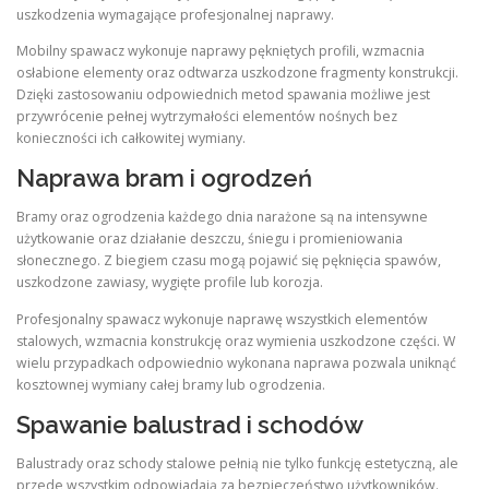
uszkodzenia wymagające profesjonalnej naprawy.
Mobilny spawacz wykonuje naprawy pękniętych profili, wzmacnia
osłabione elementy oraz odtwarza uszkodzone fragmenty konstrukcji.
Dzięki zastosowaniu odpowiednich metod spawania możliwe jest
przywrócenie pełnej wytrzymałości elementów nośnych bez
konieczności ich całkowitej wymiany.
Naprawa bram i ogrodzeń
Bramy oraz ogrodzenia każdego dnia narażone są na intensywne
użytkowanie oraz działanie deszczu, śniegu i promieniowania
słonecznego. Z biegiem czasu mogą pojawić się pęknięcia spawów,
uszkodzone zawiasy, wygięte profile lub korozja.
Profesjonalny spawacz wykonuje naprawę wszystkich elementów
stalowych, wzmacnia konstrukcję oraz wymienia uszkodzone części. W
wielu przypadkach odpowiednio wykonana naprawa pozwala uniknąć
kosztownej wymiany całej bramy lub ogrodzenia.
Spawanie balustrad i schodów
Balustrady oraz schody stalowe pełnią nie tylko funkcję estetyczną, ale
przede wszystkim odpowiadają za bezpieczeństwo użytkowników.