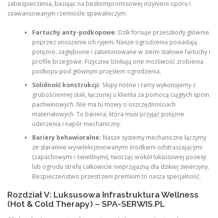
zabezpieczenia, bazując na bezkompromisowej inżynierii oporu i
zaawansowanym rzemiośle spawalniczym.
Fartuchy anty-podkopowe:
Dzik forsuje przeszkody głównie
poprzez unoszenie ich ryjem. Nasze ogrodzenia posiadają
potężne, zagłębione i zabetonowane w ziemi stalowe fartuchy i
profile brzegowe. Fizycznie blokują one możliwość zrobienia
podkopu pod głównym przęsłem ogrodzenia.
Solidność konstrukcji:
Słupy nośne i ramy wykonujemy z
grubościennej stali, łączonej u klienta za pomocą ciągłych spoin
pachwinowych. Nie ma tu mowy o oszczędnościach
materiałowych. To bariera, która musi przyjąć potężne
uderzenia i napór mechaniczny.
Bariery behawioralne:
Nasze systemy mechaniczne łączymy
ze starannie wyselekcjonowanymi środkami odstraszającymi
(zapachowymi i świetlnymi), tworząc wokół luksusowej posesji
lub ogrodu strefę całkowicie nieprzyjazną dla dzikiej zwierzyny.
Bezpieczeństwo przestrzeni premium to nasza specjalność.
Rozdział V: Luksusowa Infrastruktura Wellness
(Hot & Cold Therapy) – SPA-SERWIS.PL