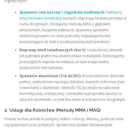
logistycznych.
Spawanie ram naczep i ciągników siodłowych:
Pęknięcia
zmęczeniowe konstrukcji
nośnych zagrażają bezpieczeństwu w
ruchu drogowym. Stosujemy metodę MAG z głębokim
wtopieniem, fazujemy pęknięcia, spawamy spoinami
wielościegowymi i w razie potrzeby wspawujemy łaty
wzmacniające ze stali o podwyższonej wytrzymałości.
Naprawy wind załadowczych (burt):
Uszkodzony siłownik
lub pęknięta platforma uniemożliwia rozładunek. Dokonujemy
precyzyjnych napraw na miejscu, przywracając pełną
użyteczność mechanizmu.
Spawanie aluminium (TIG AC/DC):
Rozszczelnione zbiorniki
paliwa, uszkodzone naczepy-chłodnie, barierki ochronne (tzw.
rowerówki) z aluminium. Metoda TIG pozwala na nałożenie
hermetycznej, estetycznej i niezwykle wytrzymałej spoiny na
stopach aluminium, co jest kluczowe w transporcie drogowym.
2. Usługi dla Rolnictwa (Metody MMA i MAG)
Powiat sochaczewski to potężny sektor rolniczy. Wiosną, podczas żniw
czy jesiennych prac polowych, sprzęt musi działać bezawaryjnie.