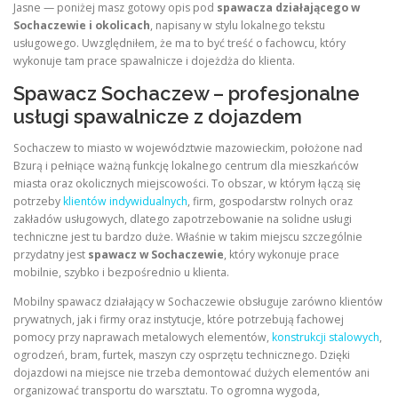
Jasne — poniżej masz gotowy opis pod
spawacza działającego w
Sochaczewie i okolicach
, napisany w stylu lokalnego tekstu
usługowego. Uwzględniłem, że ma to być treść o fachowcu, który
wykonuje tam prace spawalnicze i dojeżdża do klienta.
Spawacz Sochaczew – profesjonalne
usługi spawalnicze z dojazdem
Sochaczew to miasto w województwie mazowieckim, położone nad
Bzurą i pełniące ważną funkcję lokalnego centrum dla mieszkańców
miasta oraz okolicznych miejscowości. To obszar, w którym łączą się
potrzeby
klientów indywidualnych
, firm, gospodarstw rolnych oraz
zakładów usługowych, dlatego zapotrzebowanie na solidne usługi
techniczne jest tu bardzo duże. Właśnie w takim miejscu szczególnie
przydatny jest
spawacz w Sochaczewie
, który wykonuje prace
mobilnie, szybko i bezpośrednio u klienta.
Mobilny spawacz działający w Sochaczewie obsługuje zarówno klientów
prywatnych, jak i firmy oraz instytucje, które potrzebują fachowej
pomocy przy naprawach metalowych elementów,
konstrukcji stalowych
,
ogrodzeń, bram, furtek, maszyn czy osprzętu technicznego. Dzięki
dojazdowi na miejsce nie trzeba demontować dużych elementów ani
organizować transportu do warsztatu. To ogromna wygoda,