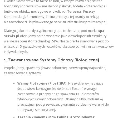
Okolice Sochaczewa to także region, w którym rozwija się sektor
hospitality (odrestaurowane dwory, pałacyki, hotele konferencyjne i
butikowe obiekty noclegowe w okolicach Teresina i Puszczy
Kampinoskiej). Rozumiemy, że inwestorzy z tej branży oczekują
niezawodności i błyskawicznego serwisu infrastruktury rekreacyjnej.
Dlatego, jako interdyscyplinarna grupa techniczna, pod marką
spa-
serwis.pl
oferujemy pełne wsparcie jako deweloper infrastruktury
wellness i operator technologii SPA. Nasza oferta skierowana jest do
właścicieli 5-gwiazdkowych resortów, luksusowych willi oraz inwestorów
indywidualnych.
1. Zaawansowane Systemy Odnowy Biologicznej
Projektujemy, spawamy (kwasoodpornie) i serwisujemy najbardziej
zaawansowane systemy:
Wanny Flotacyjne (Float SPA):
Niezwykle wymagające
środowisko korozyjne (roztwór soli Epsom) wymaga
zastosowania precyzyjnego spawania TIG elementów
tytanowych i kwasoodpornych. Dbamy o filtry, hydraulikę
precyzyjną i podgrzewacze, gwarantując idealne warunki do
deprywacji sensorycznej.
Terapia Zimnem (Snow Cabins, groty lodowe):