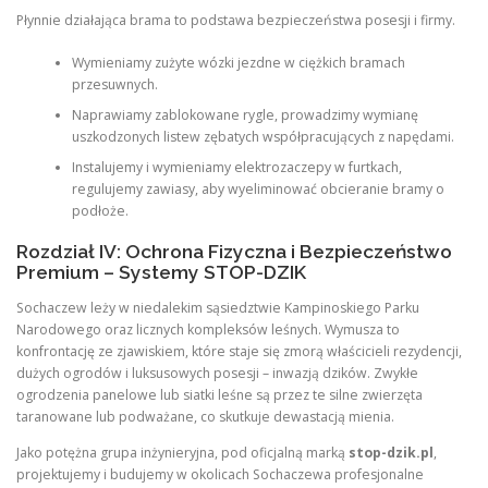
Płynnie działająca brama to podstawa bezpieczeństwa posesji i firmy.
Wymieniamy zużyte wózki jezdne w ciężkich bramach
przesuwnych.
Naprawiamy zablokowane rygle, prowadzimy wymianę
uszkodzonych listew zębatych współpracujących z napędami.
Instalujemy i wymieniamy elektrozaczepy w furtkach,
regulujemy zawiasy, aby wyeliminować obcieranie bramy o
podłoże.
Rozdział IV: Ochrona Fizyczna i Bezpieczeństwo
Premium – Systemy STOP-DZIK
Sochaczew leży w niedalekim sąsiedztwie Kampinoskiego Parku
Narodowego oraz licznych kompleksów leśnych. Wymusza to
konfrontację ze zjawiskiem, które staje się zmorą właścicieli rezydencji,
dużych ogrodów i luksusowych posesji – inwazją dzików. Zwykłe
ogrodzenia panelowe lub siatki leśne są przez te silne zwierzęta
taranowane lub podważane, co skutkuje dewastacją mienia.
Jako potężna grupa inżynieryjna, pod oficjalną marką
stop-dzik.pl
,
projektujemy i budujemy w okolicach Sochaczewa profesjonalne