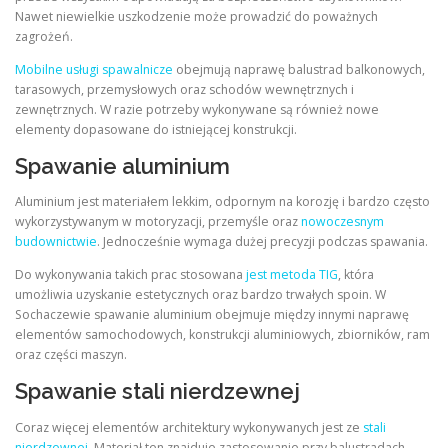
Nawet niewielkie uszkodzenie może prowadzić do poważnych
zagrożeń.
Mobilne usługi spawalnicze
obejmują naprawę balustrad balkonowych,
tarasowych, przemysłowych oraz schodów wewnętrznych i
zewnętrznych. W razie potrzeby wykonywane są również nowe
elementy dopasowane do istniejącej konstrukcji.
Spawanie aluminium
Aluminium jest materiałem lekkim, odpornym na korozję i bardzo często
wykorzystywanym w motoryzacji, przemyśle oraz
nowoczesnym
budownictwie
. Jednocześnie wymaga dużej precyzji podczas spawania.
Do wykonywania takich prac stosowana
jest metoda TIG
, która
umożliwia uzyskanie estetycznych oraz bardzo trwałych spoin. W
Sochaczewie spawanie aluminium obejmuje między innymi naprawę
elementów samochodowych, konstrukcji aluminiowych, zbiorników, ram
oraz części maszyn.
Spawanie stali nierdzewnej
Coraz więcej elementów architektury wykonywanych jest ze
stali
nierdzewnej
. Materiał ten znajduje zastosowanie przy balustradach,