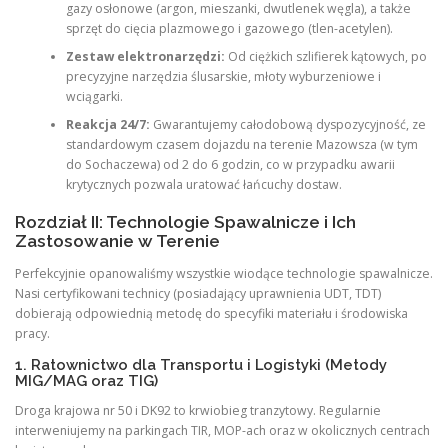
gazy osłonowe (argon, mieszanki, dwutlenek węgla), a także
sprzęt do cięcia plazmowego i gazowego (tlen-acetylen).
Zestaw elektronarzędzi:
Od ciężkich szlifierek kątowych, po
precyzyjne narzędzia ślusarskie, młoty wyburzeniowe i
wciągarki.
Reakcja 24/7:
Gwarantujemy całodobową dyspozycyjność, ze
standardowym czasem dojazdu na terenie Mazowsza (w tym
do Sochaczewa) od 2 do 6 godzin, co w przypadku awarii
krytycznych pozwala uratować łańcuchy dostaw.
Rozdział II: Technologie Spawalnicze i Ich
Zastosowanie w Terenie
Perfekcyjnie opanowaliśmy wszystkie wiodące technologie spawalnicze.
Nasi certyfikowani technicy (posiadający uprawnienia UDT, TDT)
dobierają odpowiednią metodę do specyfiki materiału i środowiska
pracy.
1. Ratownictwo dla Transportu i Logistyki (Metody
MIG/MAG oraz TIG)
Droga krajowa nr 50 i DK92 to krwiobieg tranzytowy. Regularnie
interweniujemy na parkingach TIR, MOP-ach oraz w okolicznych centrach