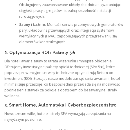
Obsługujemy zaawansowane układy chłodnicze, gwarantując
ciągłość pracy agregatów i idealną szczelność instalacji
rurociągowych.
Sauny i Łaźnie:
Montaż i serwis przemysłowych generatorów
pary, układów nagrzewających oraz integracja systemów
wentylacyjnych (HVAC) zapobiegających przegrzewaniu się
elementów konstrukcyjnych.
2. Optymalizacja ROI i Pakiety 5★
Dla hoteli awaria sauny to utrata wizerunku i mniejsze obłożenie.
Oferujemy inwestycyjne pakiety opieki technicznej (SPA 5★), które
poprzez prewencyjne serwisy techniczne optymalizują Return on
Investment (ROI). Stosując nasze modele zarządzania awariami, hotel
minimalizuje przestoje, co bezpośrednio przekłada się na możliwość
podniesienia stawek za pokoje z dostępem do bezawaryjnej strefy
wellness.
3. Smart Home, Automatyka i Cyberbezpieczeństwo
Nowoczesne wille, hotele i strefy SPA wymagają zarządzania na
najwyższym poziomie.