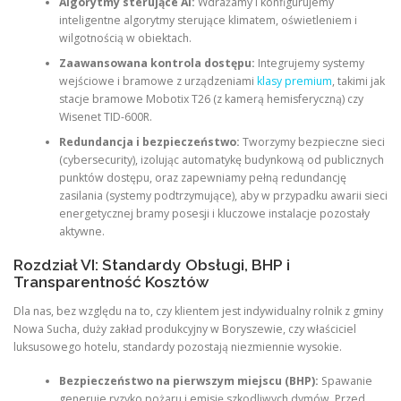
Algorytmy sterujące AI:
Wdrażamy i konfigurujemy
inteligentne algorytmy sterujące klimatem, oświetleniem i
wilgotnością w obiektach.
Zaawansowana kontrola dostępu:
Integrujemy systemy
wejściowe i bramowe z urządzeniami
klasy premium
, takimi jak
stacje bramowe Mobotix T26 (z kamerą hemisferyczną) czy
Wisenet TID-600R.
Redundancja i bezpieczeństwo:
Tworzymy bezpieczne sieci
(cybersecurity), izolując automatykę budynkową od publicznych
punktów dostępu, oraz zapewniamy pełną redundancję
zasilania (systemy podtrzymujące), aby w przypadku awarii sieci
energetycznej bramy posesji i kluczowe instalacje pozostały
aktywne.
Rozdział VI: Standardy Obsługi, BHP i
Transparentność Kosztów
Dla nas, bez względu na to, czy klientem jest indywidualny rolnik z gminy
Nowa Sucha, duży zakład produkcyjny w Boryszewie, czy właściciel
luksusowego hotelu, standardy pozostają niezmiennie wysokie.
Bezpieczeństwo na pierwszym miejscu (BHP):
Spawanie
generuje ryzyko pożaru i emisję szkodliwych dymów. Przed