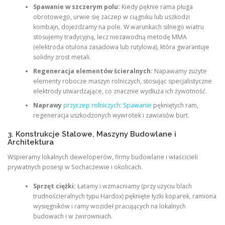
Spawanie w szczerym polu:
Kiedy pęknie rama pługa
obrotowego, urwie się zaczep w ciągniku lub uszkodzi
kombajn, dojeżdżamy na pole. W warunkach silnego wiatru
stosujemy tradycyjną, lecz niezawodną metodę MMA
(elektroda otulona zasadowa lub rutylowa), która gwarantuje
solidny zrost metali.
Regeneracja elementów ścieralnych:
Napawamy zużyte
elementy robocze maszyn rolniczych, stosując specjalistyczne
elektrody utwardzające, co znacznie wydłuża ich żywotność.
Naprawy
przyczep rolniczych: Spawanie
pękniętych ram,
regeneracja uszkodzonych wywrotek i zawiasów burt.
3. Konstrukcje Stalowe, Maszyny Budowlane i
Architektura
Wspieramy lokalnych deweloperów, firmy budowlane i właścicieli
prywatnych posesji w Sochaczewie i okolicach.
Sprzęt ciężki:
Łatamy i wzmacniamy (przy użyciu blach
trudnościeralnych typu Hardox) pęknięte łyżki koparek, ramiona
wysięgników i ramy wozideł pracujących na lokalnych
budowach i w żwirowniach.