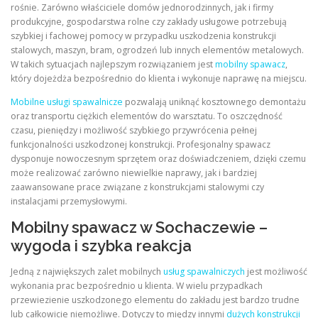
rośnie. Zarówno właściciele domów jednorodzinnych, jak i firmy
produkcyjne, gospodarstwa rolne czy zakłady usługowe potrzebują
szybkiej i fachowej pomocy w przypadku uszkodzenia konstrukcji
stalowych, maszyn, bram, ogrodzeń lub innych elementów metalowych.
W takich sytuacjach najlepszym rozwiązaniem jest
mobilny spawacz
,
który dojeżdża bezpośrednio do klienta i wykonuje naprawę na miejscu.
Mobilne usługi spawalnicze
pozwalają uniknąć kosztownego demontażu
oraz transportu ciężkich elementów do warsztatu. To oszczędność
czasu, pieniędzy i możliwość szybkiego przywrócenia pełnej
funkcjonalności uszkodzonej konstrukcji. Profesjonalny spawacz
dysponuje nowoczesnym sprzętem oraz doświadczeniem, dzięki czemu
może realizować zarówno niewielkie naprawy, jak i bardziej
zaawansowane prace związane z konstrukcjami stalowymi czy
instalacjami przemysłowymi.
Mobilny spawacz w Sochaczewie –
wygoda i szybka reakcja
Jedną z największych zalet mobilnych
usług spawalniczych
jest możliwość
wykonania prac bezpośrednio u klienta. W wielu przypadkach
przewiezienie uszkodzonego elementu do zakładu jest bardzo trudne
lub całkowicie niemożliwe. Dotyczy to między innymi
dużych konstrukcji