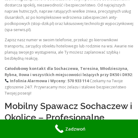
dostarcza spokój, niezawodność i bezpieczeństwo. Od najcięższych
napraw hutniczych, napraw ratujących wielkie żniwa, precyzyjnych usług
ślusarskich, aż po kompleksowe wdrożenia zabezpieczeń anty-
podkopowych (stop-dzik.pl) oraz luksusowej technologii wypoczynkowej
(spa-serwis.pl).
Zapisz nasz numer w swoim telefonie, przekaż go kierownikowi
transportu, zarządcy obiektu hotelowego lub rodzinie na wsi. Awarie nie
planują swojego wystąpienia, ale Ty możesz zaplanować szybką i
bezbłędną reakcję.
Całodobowy kontakt dla Sochaczewa, Teresina, Młodzieszyna,
Rybna, Iłowa i wszystkich miejscowości leżących przy DK50 i DK92:
Infolinia Alarmowa i Wyceny: 570 933 114
Czekamy na Twoje
zgłoszenie 24/7. Przywracamy moc żelazu i stalowe bezpieczeństwo
Twojej posesji!
Mobilny Spawacz Sochaczew i
Okolice – Profesjonalne
Pogotowie Spawalnicze i
Zadzwoń