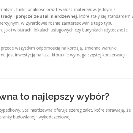
imalizm, funkcjonalność oraz trwałość materiałów. Jednym z
trady i poręcze ze stali nierdzewnej
, które stały się standardem
cyjnym. W Żyrardowie rośnie zainteresowanie tego typu
jak i w biurach, lokalach usługowych czy budynkach użyteczności
ale przede wszystkim odpornością na korozję, zmienne warunki
u jest inwestycją na lata, która nie wymaga częstej konserwacji i
ewna to najlepszy wybór?
ypadkowy. Stal nierdzewna oferuje szereg zalet, które sprawiają, że
 branży budowlanej i wykończeniowej.