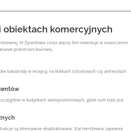
 i obiektach komercyjnych
nierdzewnej. W Żyrardowie coraz więcej firm inwestuje w nowoczesne
erunek przestrzeni biurowej.
ie balustrady w recepcji, na klatkach schodowych czy antresolach
lientów
szczególnie w budynkach wielopoziomowych, gdzie ruch ludzi jest
znych
strukcje są intensywnie eksploatowane. Stal nierdzewna zapewnia