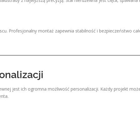
ustrady z najwyższą precyzją. Stal nierdzewna jest cięta, spawana i
jscu. Profesjonalny montaż zapewnia stabilność i bezpieczeństwo cał
onalizacji
dzewnej jest ich ogromna możliwość personalizacji. Każdy projekt moż
nta.