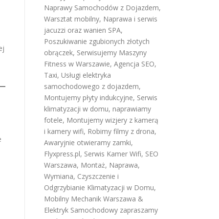
Naprawy Samochodów z Dojazdem
,
Warsztat mobilny
,
Naprawa i serwis
jacuzzi oraz wanien SPA
,
Poszukiwanie zgubionych złotych
ej
obrączek
,
Serwisujemy Maszyny
Fitness w Warszawie
,
Agencja SEO
,
Taxi
,
Usługi elektryka
samochodowego z dojazdem
,
Montujemy płyty indukcyjne
,
Serwis
klimatyzacji w domu
,
naprawiamy
fotele
,
Montujemy wizjery z kamerą
i kamery wifi
,
Robimy filmy z drona
,
e
Awaryjnie otwieramy zamki
,
Flyxpress.pl
,
Serwis Kamer Wifi
,
SEO
Warszawa
,
Montaż, Naprawa,
Wymiana, Czyszczenie i
Odgrzybianie Klimatyzacji w Domu
,
Mobilny Mechanik Warszawa &
Elektryk Samochodowy
zapraszamy