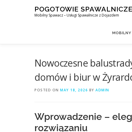
Skip
POGOTOWIE SPAWALNICZ
to
Mobilny Spawacz – Usługi Spawalnicze z Dojazdem
content
MOBILNY
Nowoczesne balustrady 
domów i biur w Żyrard
POSTED ON
MAY 18, 2026
BY
ADMIN
Wprowadzenie – elega
rozwiązaniu