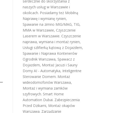
serdecznie do skorzystania z
naszych usług w Warszawie i
okolicach. Posiadamy też
Mobilną
Naprawę i wymianę rynien
,
Spawanie na zimno MIG/MAG, TIG,
MMA w Warszawie
,
Czyszczenie
Laserem w Warszawie
.
Czyszczenie
naprawa, wymiana i montaż rynien
,
Usługi szlifierką kątową z Dojazdem
,
Spawanie i Naprawa Kontenerów
Ogrodnik Warszawa
,
Spawacz z
Dojazdem
,
Montaż Jacuzi i Sauny
Domy AI - Automatyka, Inteligentne
Sterowanie Domem
.
Montaż
wideodomofonów Warszawa
,
Montaż i wymiana zamków
szyfrowych
.
Smart Home
Automation Dubai
.
Zabezpieczenia
Przed Dzikami
,
Montaż okapów
Warszawa
.
Zarządzanie