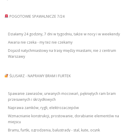
g
a
POGOTOWIE SPAWALNICZE 7/24
t
i
Działamy 24 godziny, 7 dni w tygodniu, także w nocy i w weekendy
o
Awaria nie czeka - my też nie czekamy
n
Dojazd natychmiastowy na trasy między miastami, nie z centrum
Warszawy
ŚLUSARZ - NAPRAWY BRAM I FURTEK
Spawanie zawiasów, urwanych mocowań, pękniętych ram bram
przesuwnych i skrzydłowych
Naprawa zamków, rygli, elektrozaczepów
Wzmacnianie konstrukcji, prostowanie, dorabianie elementów na
miejscu
Bramy, furtki, ogrodzenia, balustrady - stal, kute, ocynk