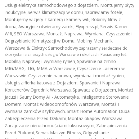
Usługi elektryka samochodowego z dojazdem
,
Montujemy płyty
indukcyjne
Serwis klimatyzacji w domu
naprawiamy fotele
,
,
,
Montujemy wizjery z kamerą i kamery wifi
Robimy filmy z
,
drona
Awaryjnie otwieramy zamki
Flyxpress.pl
Serwis Kamer
,
,
,
Wifi
SEO Warszawa
Montaż, Naprawa, Wymiana, Czyszczenie i
,
,
Odgrzybianie Klimatyzacji w Domu
Mobilny Mechanik
,
Warszawa & Elektryk Samochodowy
zapraszamy serdecznie do
skorzystania z naszych usług w Warszawie i okolicach. Posiadamy też
Mobilną Naprawę i wymianę rynien
Spawanie na zimno
,
MIG/MAG, TIG, MMA w Warszawie
Czyszczenie Laserem w
,
Warszawie
Czyszczenie naprawa, wymiana i montaż rynien
.
,
Usługi szlifierką kątową z Dojazdem
Spawanie i Naprawa
,
Kontenerów
Ogrodnik Warszawa
Spawacz z Dojazdem
Montaż
,
,
Jacuzi i Sauny
Domy AI - Automatyka, Inteligentne Sterowanie
Domem
Montaż wideodomofonów Warszawa
Montaż i
.
,
wymiana zamków szyfrowych
Smart Home Automation Dubai
.
.
Zabezpieczenia Przed Dzikami
Montaż okapów Warszawa
,
.
Zarządzanie nieruchomościami luksusowymi
Zabezpieczenia
,
Przed Ptakami
Serwis Maszyn Fitness
Odgrzybianie
,
,