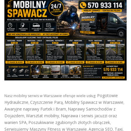
Pogotowie
Nasz mobilny serwis w Warszawie oferuje wiele usług:
Hydrauliczne
Czyszczenie Parą
Mobilny Spawacz w Warszawie
,
,
,
Awaryjne naprawy Furtek i Bram
Naprawy Samochodów z
,
Dojazdem
Warsztat mobilny
Naprawa i serwis jacuzzi oraz
,
,
wanien SPA
Poszukiwanie zgubionych złotych obrączek
,
,
Serwisujemy Maszyny Fitness w Warszawie
Agencja SEO
Taxi
,
,
,