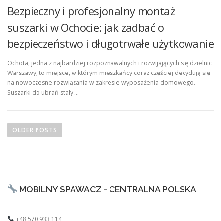
Bezpieczny i profesjonalny montaż
suszarki w Ochocie: jak zadbać o
bezpieczeństwo i długotrwałe użytkowanie
Ochota, jedna z najbardziej rozpoznawalnych i rozwijających się dzielnic
Warszawy, to miejsce, w którym mieszkańcy coraz częściej decydują się
na nowoczesne rozwiązania w zakresie wyposażenia domowego.
Suszarki do ubrań stały …
P
o
OLDER POSTS
s
t
s
n
MOBILNY SPAWACZ - CENTRALNA POLSKA
a
v
i
+48 570 933 114