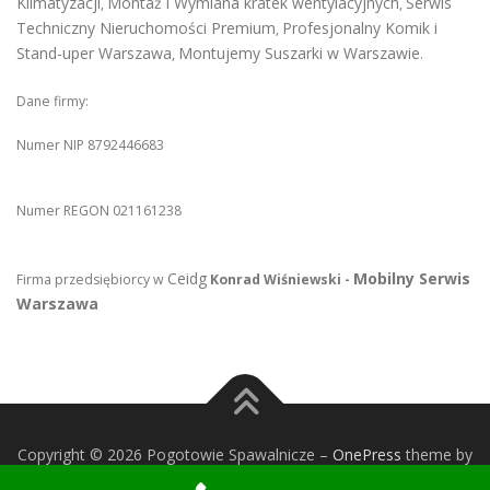
Klimatyzacji
Montaż i Wymiana kratek wentylacyjnych
Serwis
,
,
Techniczny Nieruchomości Premium
Profesjonalny Komik i
,
Stand-uper Warszawa
Montujemy Suszarki w Warszawie
,
.
Dane firmy:
Numer NIP 8792446683
Numer REGON 021161238
Ceidg
Mobilny Serwis
Firma przedsiębiorcy w
Konrad Wiśniewski -
Warszawa
Copyright © 2026 Pogotowie Spawalnicze
–
OnePress
theme by
FameThemes