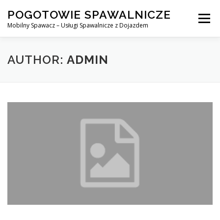
Skip
POGOTOWIE SPAWALNICZE
to
Menu
content
Mobilny Spawacz – Usługi Spawalnicze z Dojazdem
MOBILNY SPAWACZ
WARSZAWA
SPAWACZ
AUTHOR:
ADMIN
SPAWANIE MIG/MAG (GMAW)
NASZE USŁUGI
KONTAKT