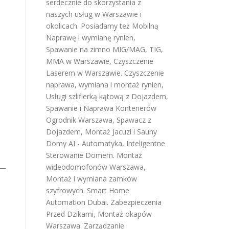
serdecznie do skorzystania z
naszych usług w Warszawie i
okolicach. Posiadamy też
Mobilną
Naprawę i wymianę rynien
,
Spawanie na zimno MIG/MAG, TIG,
MMA w Warszawie
,
Czyszczenie
Laserem w Warszawie
.
Czyszczenie
naprawa, wymiana i montaż rynien
,
Usługi szlifierką kątową z Dojazdem
,
Spawanie i Naprawa Kontenerów
Ogrodnik Warszawa
,
Spawacz z
Dojazdem
,
Montaż Jacuzi i Sauny
Domy AI - Automatyka, Inteligentne
Sterowanie Domem
.
Montaż
wideodomofonów Warszawa
,
Montaż i wymiana zamków
szyfrowych
.
Smart Home
Automation Dubai
.
Zabezpieczenia
Przed Dzikami
,
Montaż okapów
Warszawa
.
Zarządzanie