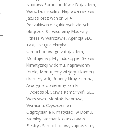
Naprawy Samochodów z Dojazdem
,
Warsztat mobilny
,
Naprawa i serwis
e
jacuzzi oraz wanien SPA
,
Poszukiwanie zgubionych złotych
obrączek
,
Serwisujemy Maszyny
Fitness w Warszawie
,
Agencja SEO
,
Taxi
,
Usługi elektryka
samochodowego z dojazdem
,
Montujemy płyty indukcyjne
,
Serwis
klimatyzacji w domu
,
naprawiamy
fotele
,
Montujemy wizjery z kamerą
i kamery wifi
,
Robimy filmy z drona
,
Awaryjnie otwieramy zamki
,
Flyxpress.pl
,
Serwis Kamer Wifi
,
SEO
Warszawa
,
Montaż, Naprawa,
Wymiana, Czyszczenie i
Odgrzybianie Klimatyzacji w Domu
,
Mobilny Mechanik Warszawa &
Elektryk Samochodowy
zapraszamy