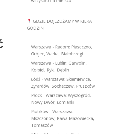
wszystko na miejscu
GDZIE DOJEŻDŻAMY W KILKA
GODZIN
ć
Warszawa - Radom: Piaseczno,
Grójec, Warka, Białobrzegi
Warszawa - Lublin: Garwolin,
Kołbiel, Ryki, Dęblin
h
Łódź - Warszawa: Skierniewice,
Żyrardów, Sochaczew, Pruszków
Płock - Warszawa: Wyszogród,
Nowy Dwór, Łomianki
Piotrków - Warszawa:
Mszczonów, Rawa Mazowiecka,
Tomaszów