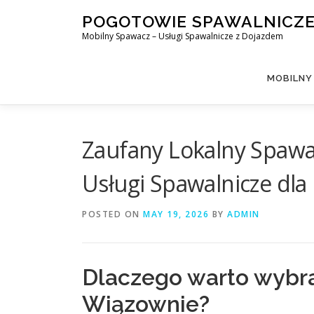
Skip
POGOTOWIE SPAWALNICZ
to
Mobilny Spawacz – Usługi Spawalnicze z Dojazdem
content
MOBILNY
Zaufany Lokalny Spawa
Usługi Spawalnicze dla
POSTED ON
MAY 19, 2026
BY
ADMIN
Dlaczego warto wybr
Wiązownie?