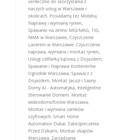
serdecznie do skorzystania z
naszych usług w Warszawie i
okolicach. Posiadamy też
Mobilną
Naprawę i wymianę rynien
,
Spawanie na zimno MIG/MAG, TIG,
MMA w Warszawie
,
Czyszczenie
Laserem w Warszawie
.
Czyszczenie
naprawa, wymiana i montaż rynien
,
Usługi szlifierką kątową z Dojazdem
,
Spawanie i Naprawa Kontenerów
Ogrodnik Warszawa
,
Spawacz z
Dojazdem
,
Montaż Jacuzi i Sauny
Domy AI - Automatyka, Inteligentne
Sterowanie Domem
.
Montaż
wideodomofonów Warszawa
,
Montaż i wymiana zamków
szyfrowych
.
Smart Home
Automation Dubai
.
Zabezpieczenia
Przed Dzikami
,
Montaż okapów
Warszawa
.
Zarządzanie