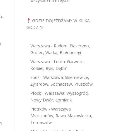
wszystko na miejscu
a.
GDZIE DOJEŻDŻAMY W KILKA
GODZIN
u
Warszawa - Radom: Piaseczno,
Grójec, Warka, Białobrzegi
Warszawa - Lublin: Garwolin,
Kołbiel, Ryki, Dęblin
Łódź - Warszawa: Skierniewice,
Żyrardów, Sochaczew, Pruszków
Płock - Warszawa: Wyszogród,
Nowy Dwór, Łomianki
Piotrków - Warszawa:
Mszczonów, Rawa Mazowiecka,
Tomaszów
h