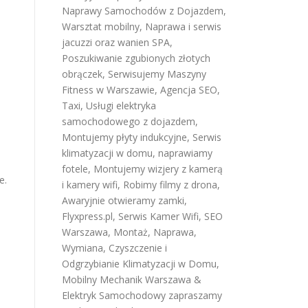
Naprawy Samochodów z Dojazdem
,
Warsztat mobilny
,
Naprawa i serwis
jacuzzi oraz wanien SPA
,
Poszukiwanie zgubionych złotych
obrączek
,
Serwisujemy Maszyny
Fitness w Warszawie
,
Agencja SEO
,
Taxi
,
Usługi elektryka
samochodowego z dojazdem
,
Montujemy płyty indukcyjne
,
Serwis
klimatyzacji w domu
,
naprawiamy
fotele
,
Montujemy wizjery z kamerą
e.
i kamery wifi
,
Robimy filmy z drona
,
Awaryjnie otwieramy zamki
,
Flyxpress.pl
,
Serwis Kamer Wifi
,
SEO
Warszawa
,
Montaż, Naprawa,
Wymiana, Czyszczenie i
Odgrzybianie Klimatyzacji w Domu
,
Mobilny Mechanik Warszawa &
Elektryk Samochodowy
zapraszamy