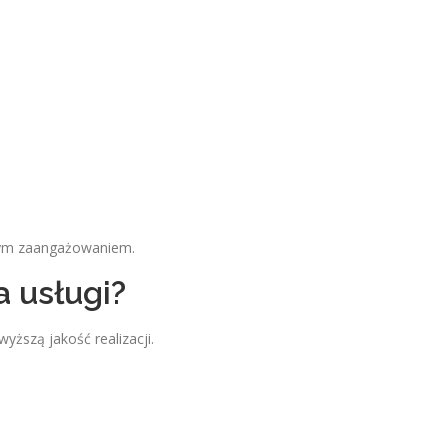
łnym zaangażowaniem.
a usługi?
yższą jakość realizacji.