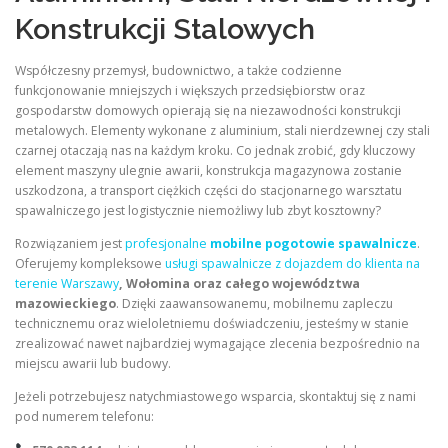
Konstrukcji Stalowych
Współczesny przemysł, budownictwo, a także codzienne
funkcjonowanie mniejszych i większych przedsiębiorstw oraz
gospodarstw domowych opierają się na niezawodności konstrukcji
metalowych. Elementy wykonane z aluminium, stali nierdzewnej czy stali
czarnej otaczają nas na każdym kroku. Co jednak zrobić, gdy kluczowy
element maszyny ulegnie awarii, konstrukcja magazynowa zostanie
uszkodzona, a transport ciężkich części do stacjonarnego warsztatu
spawalniczego jest logistycznie niemożliwy lub zbyt kosztowny?
Rozwiązaniem jest
profesjonalne
mobilne pogotowie spawalnicze
.
Oferujemy kompleksowe
usługi spawalnicze z dojazdem do klienta na
terenie Warszawy
, Wołomina oraz całego województwa
mazowieckiego
. Dzięki zaawansowanemu, mobilnemu zapleczu
technicznemu oraz wieloletniemu doświadczeniu, jesteśmy w stanie
zrealizować nawet najbardziej wymagające zlecenia bezpośrednio na
miejscu awarii lub budowy.
Jeżeli potrzebujesz natychmiastowego wsparcia, skontaktuj się z nami
pod numerem telefonu: