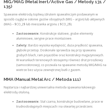
MIG/MAG (Metal Inert/Active Gas / Metody 131 /
135)
Spawanie elektrodą topliwą (drutem spawalniczym podawanym w
sposób ciągły) w osłonie gazów obojętnych (MIG – argon) lub aktywnych
(MAG – $CO_2$ lub mieszanka argonu z $CO_2$).
Zastosowanie:
Konstrukcje stalowe, grube elementy
aluminiowe, seryjne prace montażowe.
Zalety:
Bardzo wysoka wydajność, duża prędkość spawania,
głęboki przetop. Doskonale sprawdza się przy spawaniu
grubych blach, ram pojazdów oraz konstrukcji magazynowych.
W warunkach terenowych stosujemy również drut proszkowy
(samoosłonowy), co pozwala na spawanie metodą MIG/MAG na
wietrze bez użycia zewnętrznej butli z gazem.
MMA (Manual Metal Arc / Metoda 111)
Najstarsza i najbardziej uniwersalna metoda spawania łukowego
elektrodą otuloną.
Zastosowanie:
Stal czarna, konstrukcje budowlane, prace w
trudnodostępnych miejscach i na otwartej przestrzeni.