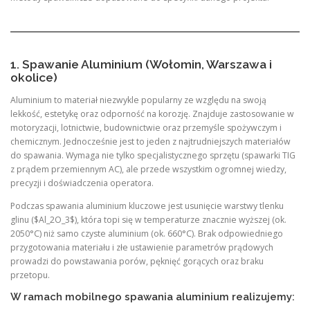
1. Spawanie Aluminium (Wołomin, Warszawa i
okolice)
Aluminium to materiał niezwykle popularny ze względu na swoją
lekkość, estetykę oraz odporność na korozję. Znajduje zastosowanie w
motoryzacji, lotnictwie, budownictwie oraz przemyśle spożywczym i
chemicznym. Jednocześnie jest to jeden z najtrudniejszych materiałów
do spawania. Wymaga nie tylko specjalistycznego sprzętu (spawarki TIG
z prądem przemiennym AC), ale przede wszystkim ogromnej wiedzy,
precyzji i doświadczenia operatora.
Podczas spawania aluminium kluczowe jest usunięcie warstwy tlenku
glinu ($Al_2O_3$), która topi się w temperaturze znacznie wyższej (ok.
2050°C) niż samo czyste aluminium (ok. 660°C). Brak odpowiedniego
przygotowania materiału i złe ustawienie parametrów prądowych
prowadzi do powstawania porów, pęknięć gorących oraz braku
przetopu.
W ramach mobilnego spawania aluminium realizujemy: