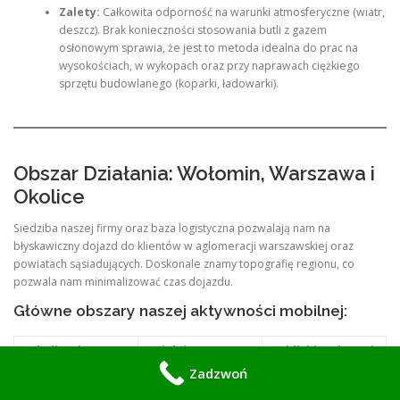
Zalety:
Całkowita odporność na warunki atmosferyczne (wiatr,
deszcz). Brak konieczności stosowania butli z gazem
osłonowym sprawia, że jest to metoda idealna do prac na
wysokościach, w wykopach oraz przy naprawach ciężkiego
sprzętu budowlanego (koparki, ładowarki).
Obszar Działania: Wołomin, Warszawa i
Okolice
Siedziba naszej firmy oraz baza logistyczna pozwalają nam na
błyskawiczny dojazd do klientów w aglomeracji warszawskiej oraz
powiatach sąsiadujących. Doskonale znamy topografię regionu, co
pozwala nam minimalizować czas dojazdu.
Główne obszary naszej aktywności mobilnej:
Lokalizacja
Dzielnice
Pobliskie Miasta i
podstawowa
Warszawy
Powiaty
Zadzwoń
Białołęka,