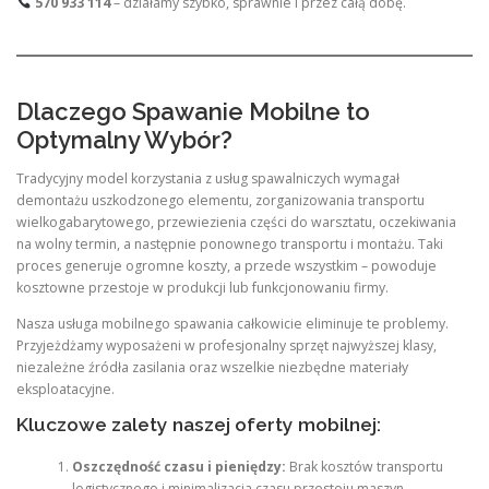
570 933 114
– działamy szybko, sprawnie i przez całą dobę.
Dlaczego Spawanie Mobilne to
Optymalny Wybór?
Tradycyjny model korzystania z usług spawalniczych wymagał
demontażu uszkodzonego elementu, zorganizowania transportu
wielkogabarytowego, przewiezienia części do warsztatu, oczekiwania
na wolny termin, a następnie ponownego transportu i montażu. Taki
proces generuje ogromne koszty, a przede wszystkim – powoduje
kosztowne przestoje w produkcji lub funkcjonowaniu firmy.
Nasza usługa mobilnego spawania całkowicie eliminuje te problemy.
Przyjeżdżamy wyposażeni w profesjonalny sprzęt najwyższej klasy,
niezależne źródła zasilania oraz wszelkie niezbędne materiały
eksploatacyjne.
Kluczowe zalety naszej oferty mobilnej:
Oszczędność czasu i pieniędzy:
Brak kosztów transportu
logistycznego i minimalizacja czasu przestoju maszyn.