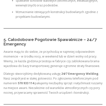
Spawanie schodów stalowych (technicznych, ewakuacyjnych,
wewnętrznych) oraz podestów.
Wzmacnianie istniejących konstrukcji budowlanych zgodnie z
projektami budowlanymi.
5. Całodobowe Pogotowie Spawalnicze – 24/7
Emergency
Awarie mają to do siebie, że przychodzą w najmniej odpowiednim
momencie – w środku nocy, w weekend lub w dzień wolny od pracy.
Wiemy, że każda godzina przestoju w fabryce czy zablokowana brama
wjazdowa do bazy transportowej generuje ogromne straty finansowe.
Dlatego stworzyliśmy dedykowaną usługę
24/7 Emergency Welding
.
Nasz zespół jest w stałej gotowości. Po zgłoszeniu telefonicznym pod
numerem
570 933 114
pakujemy niezbędny sprzęt i natychmiast ruszamy
na miejsce awarii. Niezależnie od warunków atmosferycznych czy pory
nocnej, przywracamy sprawność Twoich urządzeń i konstrukcji.