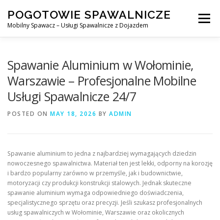
Skip
POGOTOWIE SPAWALNICZE
to
Menu
content
Mobilny Spawacz – Usługi Spawalnicze z Dojazdem
MOBILNY SPAWACZ
WARSZAWA
SPAWACZ
Spawanie Aluminium w Wołominie,
Warszawie – Profesjonalne Mobilne
Usługi Spawalnicze 24/7
SPAWANIE MIG/MAG (GMAW)
NASZE USŁUGI
POSTED ON
MAY 18, 2026
BY
ADMIN
KONTAKT
Spawanie aluminium to jedna z najbardziej wymagających dziedzin
nowoczesnego spawalnictwa. Materiał ten jest lekki, odporny na korozję
i bardzo popularny zarówno w przemyśle, jak i budownictwie,
motoryzacji czy produkcji konstrukcji stalowych. Jednak skuteczne
spawanie aluminium wymaga odpowiedniego doświadczenia,
specjalistycznego sprzętu oraz precyzji. Jeśli szukasz profesjonalnych
usług spawalniczych w Wołominie, Warszawie oraz okolicznych