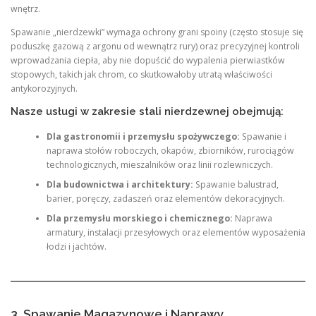
wnętrz.
Spawanie „nierdzewki” wymaga ochrony grani spoiny (często stosuje się
poduszkę gazową z argonu od wewnątrz rury) oraz precyzyjnej kontroli
wprowadzania ciepła, aby nie dopuścić do wypalenia pierwiastków
stopowych, takich jak chrom, co skutkowałoby utratą właściwości
antykorozyjnych.
Nasze usługi w zakresie stali nierdzewnej obejmują:
Dla gastronomii i przemysłu spożywczego:
Spawanie i
naprawa stołów roboczych, okapów, zbiorników, rurociągów
technologicznych, mieszalników oraz linii rozlewniczych.
Dla budownictwa i architektury:
Spawanie balustrad,
barier, poręczy, zadaszeń oraz elementów dekoracyjnych.
Dla przemysłu morskiego i chemicznego:
Naprawa
armatury, instalacji przesyłowych oraz elementów wyposażenia
łodzi i jachtów.
3. Spawanie Magazynowe i Naprawy