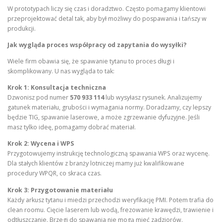
W prototypach liczy się czas i doradztwo. Często pomagamy klientowi
przeprojektować detal tak, aby był możliwy do pospawania i tańszy w
produkcji.
Jak wygląda proces współpracy od zapytania do wysyłki?
Wiele firm obawia się, że spawanie tytanu to proces długi i
skomplikowany. U nas wygląda to tak:
Krok 1: Konsultacja techniczna
Dzwonisz pod numer
570 933 114
lub wysyłasz rysunek. Analizujemy
gatunek materiału, grubości i wymagania normy. Doradzamy, czy lepszy
będzie TIG, spawanie laserowe, a może zgrzewanie dyfuzyjne. Jeśli
masz tylko ideę, pomagamy dobrać materiał.
Krok 2: Wycena i WPS
Przygotowujemy instrukcję technologiczną spawania WPS oraz wycenę.
Dla stałych klientów z branży lotniczej mamy już kwalifikowane
procedury WPQR, co skraca czas.
Krok 3: Przygotowanie materiału
Każdy arkusz tytanu i miedzi przechodzi weryfikację PMI. Potem trafia do
clean roomu. Cięcie laserem lub wodą, frezowanie krawędzi, trawienie i
odtłuszczanie. Brzegi do spawania nie mogą mieć zadziorów.