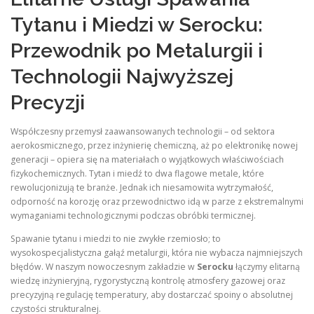
Tytanu i Miedzi w Serocku:
Przewodnik po Metalurgii i
Technologii Najwyższej
Precyzji
Współczesny przemysł zaawansowanych technologii – od sektora
aerokosmicznego, przez inżynierię chemiczną, aż po elektronikę nowej
generacji – opiera się na materiałach o wyjątkowych właściwościach
fizykochemicznych. Tytan i miedź to dwa flagowe metale, które
rewolucjonizują te branże. Jednak ich niesamowita wytrzymałość,
odporność na korozję oraz przewodnictwo idą w parze z ekstremalnymi
wymaganiami technologicznymi podczas obróbki termicznej.
Spawanie tytanu i miedzi to nie zwykłe rzemiosło; to
wysokospecjalistyczna gałąź metalurgii, która nie wybacza najmniejszych
błędów. W naszym nowoczesnym zakładzie w
Serocku
łączymy elitarną
wiedzę inżynieryjną, rygorystyczną kontrolę atmosfery gazowej oraz
precyzyjną regulację temperatury, aby dostarczać spoiny o absolutnej
czystości strukturalnej.