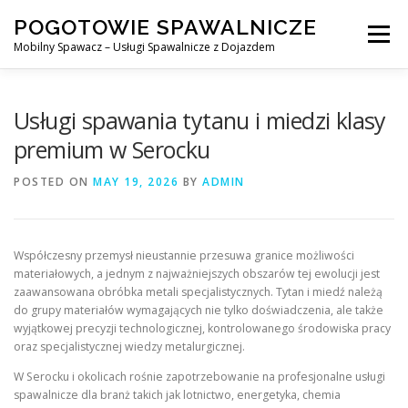
Skip
POGOTOWIE SPAWALNICZE
to
Menu
content
Mobilny Spawacz – Usługi Spawalnicze z Dojazdem
MOBILNY SPAWACZ
WARSZAWA
SPAWACZ
Usługi spawania tytanu i miedzi klasy
premium w Serocku
SPAWANIE MIG/MAG (GMAW)
NASZE USŁUGI
POSTED ON
MAY 19, 2026
BY
ADMIN
KONTAKT
Współczesny przemysł nieustannie przesuwa granice możliwości
materiałowych, a jednym z najważniejszych obszarów tej ewolucji jest
zaawansowana obróbka metali specjalistycznych. Tytan i miedź należą
do grupy materiałów wymagających nie tylko doświadczenia, ale także
wyjątkowej precyzji technologicznej, kontrolowanego środowiska pracy
oraz specjalistycznej wiedzy metalurgicznej.
W Serocku i okolicach rośnie zapotrzebowanie na profesjonalne usługi
spawalnicze dla branż takich jak lotnictwo, energetyka, chemia