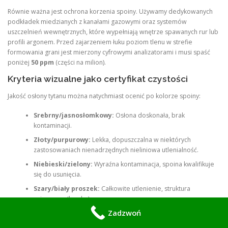
Równie ważna jest ochrona korzenia spoiny. Używamy dedykowanych
podkładek miedzianych z kanałami gazowymi oraz systemów
uszczelnień wewnętrznych, które wypełniają wnętrze spawanych rur lub
profili argonem. Przed zajarzeniem łuku poziom tlenu w strefie
formowania grani jest mierzony cyfrowymi analizatorami i musi spaść
poniżej
50 ppm
(części na milion).
Kryteria wizualne jako certyfikat czystości
Jakość osłony tytanu można natychmiast ocenić po kolorze spoiny:
Srebrny/jasnosłomkowy:
Osłona doskonała, brak
kontaminacji.
Złoty/purpurowy:
Lekka, dopuszczalna w niektórych
zastosowaniach nienadrzędnych nieliniowa utlenialność.
Niebieski/zielony:
Wyraźna kontaminacja, spoina kwalifikuje
się do usunięcia.
Szary/biały proszek:
Całkowite utlenienie, struktura
zniszczona (krucha).
Zadzwoń
Nasi eksperci akceptują wyłącznie spoiny o barwie
srebrnej do