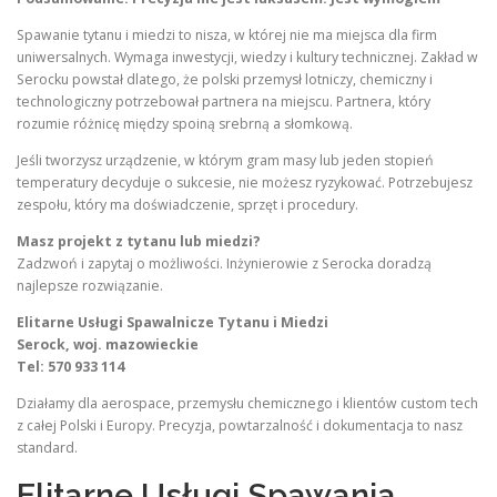
Spawanie tytanu i miedzi to nisza, w której nie ma miejsca dla firm
uniwersalnych. Wymaga inwestycji, wiedzy i kultury technicznej. Zakład w
Serocku powstał dlatego, że polski przemysł lotniczy, chemiczny i
technologiczny potrzebował partnera na miejscu. Partnera, który
rozumie różnicę między spoiną srebrną a słomkową.
Jeśli tworzysz urządzenie, w którym gram masy lub jeden stopień
temperatury decyduje o sukcesie, nie możesz ryzykować. Potrzebujesz
zespołu, który ma doświadczenie, sprzęt i procedury.
Masz projekt z tytanu lub miedzi?
Zadzwoń i zapytaj o możliwości. Inżynierowie z Serocka doradzą
najlepsze rozwiązanie.
Elitarne Usługi Spawalnicze Tytanu i Miedzi
Serock, woj. mazowieckie
Tel: 570 933 114
Działamy dla aerospace, przemysłu chemicznego i klientów custom tech
z całej Polski i Europy. Precyzja, powtarzalność i dokumentacja to nasz
standard.
Elitarne Usługi Spawania