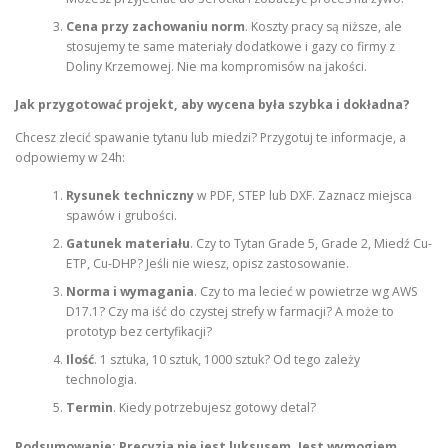
Cena przy zachowaniu norm
. Koszty pracy są niższe, ale
stosujemy te same materiały dodatkowe i gazy co firmy z
Doliny Krzemowej. Nie ma kompromisów na jakości.
Jak przygotować projekt, aby wycena była szybka i dokładna?
Chcesz zlecić spawanie tytanu lub miedzi? Przygotuj te informacje, a
odpowiemy w 24h:
Rysunek techniczny
w PDF, STEP lub DXF. Zaznacz miejsca
spawów i grubości.
Gatunek materiału
. Czy to Tytan Grade 5, Grade 2, Miedź Cu-
ETP, Cu-DHP? Jeśli nie wiesz, opisz zastosowanie.
Norma i wymagania
. Czy to ma lecieć w powietrze wg AWS
D17.1? Czy ma iść do czystej strefy w farmacji? A może to
prototyp bez certyfikacji?
Ilość
. 1 sztuka, 10 sztuk, 1000 sztuk? Od tego zależy
technologia.
Termin
. Kiedy potrzebujesz gotowy detal?
Podsumowanie: Precyzja nie jest luksusem. Jest wymogiem