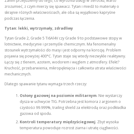
Zanim przejdziemy do tego, co wyróżnia usługi w Serocku, warto
zrozumieć, z czym mierzy się spawacz. Tytan i miedź to materiały o
skrajnie różnych właściwościach, ale oba są wyjątkowo kapryśne
podczas łączenia.
Tytan: lekki, wytrzymały, zdradliwy
Tytan Grade 2, Grade 5 Ti6Al4V czy Grade 9 to podstawowe stopy w
lotnictwie, medycynie i przemyśle chemicznym. Ma fenomenalny
stosunek wytrzymałości do masy i jest odporny na korozję. Problem
pojawia się powyżej 400°C. Tytan staje się wtedy niezwykle reaktywny.
Łączy się z tlenem, azotem, wodorem i węglem z atmosfery. Efekt?
Kruchość, przebarwienia, mikropęknięcia i całkowita utrata właściwości
mechanicznych.
Dlatego spawanie tytanu wymaga trzech rzeczy:
Osłony gazowej na poziomie militarnym
. Nie wystarczy
dysza w uchwycie TIG. Potrzebna jest komora z argonem o
czystości 99.999%, trailing shield za elektrodą oraz podkładka
gazowa od spodu.
Kontroli temperatury międzyściegowej
. Zbyt wysoka
temperatura powoduje rozrost ziarna i utratę ciągliwości.