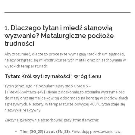
1. Dlaczego tytan i miedź stanowią
wyzwanie? Metalurgiczne podłoże
trudności
Aby zrozumieć, dlaczego procesy te wymagają rzadkich umiejętności,
należy przyjrzeć się mikrostrukturze tych metali oraz ich zachowaniu w
wysokich temperaturach.
Tytan: Król wytrzymałości i wróg tlenu
Tytan (oraz jego najpopularniejszy stop Grade 5 –
$Ti\text{-}6Al\text{-}4V$) słynie z doskonałego stosunku wytrzymałości
do masy oraz niemal całkowitej odporności na korozję w środowiskach
agresywnych. Niestety, w temperaturze powyżej 400°C tytan staje się
niezwykle reaktywny.
Zaczyna gwałtownie absorbować gazy atmosferyczne:
Tlen ($O_2$) i azot ($N_2$):
Powodują powstawanie tzw.