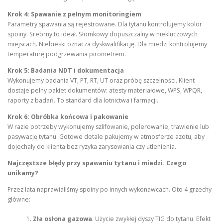
Krok 4: Spawanie z pełnym monitoringiem
Parametry spawania są rejestrowane. Dla tytanu kontrolujemy kolor
spoiny. Srebrny to ideał. Słomkowy dopuszczalny w niekluczowych
miejscach. Niebieski oznacza dyskwalifikację. Dla miedzi kontrolujemy
temperaturę podgrzewania pirometrem.
Krok 5: Badania NDT i dokumentacja
Wykonujemy badania VT, PT, RT, UT oraz próbę szczelności. Klient
dostaje pełny pakiet dokumentów: atesty materiałowe, WPS, WPQR,
raporty z badań. To standard dla lotnictwa i farmacji.
Krok 6: Obróbka końcowa i pakowanie
W razie potrzeby wykonujemy szlifowanie, polerowanie, trawienie lub
pasywację tytanu. Gotowe detale pakujemy w atmosferze azotu, aby
dojechały do klienta bez ryzyka zarysowania czy utlenienia.
Najczęstsze błędy przy spawaniu tytanu i miedzi. Czego
unikamy?
Przez lata naprawialiśmy spoiny po innych wykonawcach. Oto 4 grzechy
główne:
Zła osłona gazowa
. Użycie zwykłej dyszy TIG do tytanu. Efekt