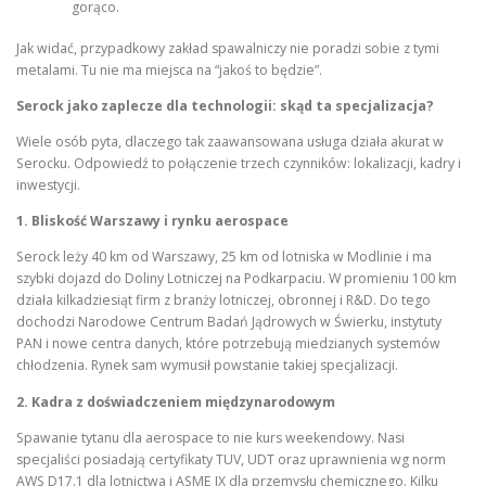
gorąco.
Jak widać, przypadkowy zakład spawalniczy nie poradzi sobie z tymi
metalami. Tu nie ma miejsca na “jakoś to będzie”.
Serock jako zaplecze dla technologii: skąd ta specjalizacja?
Wiele osób pyta, dlaczego tak zaawansowana usługa działa akurat w
Serocku. Odpowiedź to połączenie trzech czynników: lokalizacji, kadry i
inwestycji.
1. Bliskość Warszawy i rynku aerospace
Serock leży 40 km od Warszawy, 25 km od lotniska w Modlinie i ma
szybki dojazd do Doliny Lotniczej na Podkarpaciu. W promieniu 100 km
działa kilkadziesiąt firm z branży lotniczej, obronnej i R&D. Do tego
dochodzi Narodowe Centrum Badań Jądrowych w Świerku, instytuty
PAN i nowe centra danych, które potrzebują miedzianych systemów
chłodzenia. Rynek sam wymusił powstanie takiej specjalizacji.
2. Kadra z doświadczeniem międzynarodowym
Spawanie tytanu dla aerospace to nie kurs weekendowy. Nasi
specjaliści posiadają certyfikaty TUV, UDT oraz uprawnienia wg norm
AWS D17.1 dla lotnictwa i ASME IX dla przemysłu chemicznego. Kilku