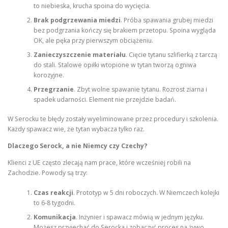
to niebieska, krucha spoina do wycięcia.
Brak podgrzewania miedzi
. Próba spawania grubej miedzi
bez podgrzania kończy się brakiem przetopu. Spoina wygląda
OK, ale pęka przy pierwszym obciążeniu.
Zanieczyszczenie materiału
. Cięcie tytanu szlifierką z tarczą
do stali. Stalowe opiłki wtopione w tytan tworzą ogniwa
korozyjne.
Przegrzanie
. Zbyt wolne spawanie tytanu. Rozrost ziarna i
spadek udarności. Element nie przejdzie badań.
W Serocku te błędy zostały wyeliminowane przez procedury i szkolenia.
Każdy spawacz wie, że tytan wybacza tylko raz.
Dlaczego Serock, a nie Niemcy czy Czechy?
Klienci z UE często zlecają nam prace, które wcześniej robili na
Zachodzie. Powody są trzy:
Czas reakcji
. Prototyp w 5 dni roboczych. W Niemczech kolejki
to 6-8 tygodni.
Komunikacja
. Inżynier i spawacz mówią w jednym języku.
Możesz przyjechać do Serocka i zobaczyć proces na żywo.