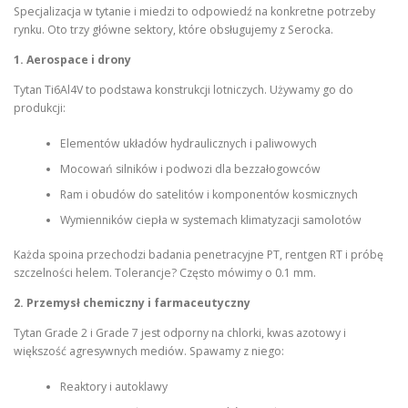
Specjalizacja w tytanie i miedzi to odpowiedź na konkretne potrzeby
rynku. Oto trzy główne sektory, które obsługujemy z Serocka.
1. Aerospace i drony
Tytan Ti6Al4V to podstawa konstrukcji lotniczych. Używamy go do
produkcji:
Elementów układów hydraulicznych i paliwowych
Mocowań silników i podwozi dla bezzałogowców
Ram i obudów do satelitów i komponentów kosmicznych
Wymienników ciepła w systemach klimatyzacji samolotów
Każda spoina przechodzi badania penetracyjne PT, rentgen RT i próbę
szczelności helem. Tolerancje? Często mówimy o 0.1 mm.
2. Przemysł chemiczny i farmaceutyczny
Tytan Grade 2 i Grade 7 jest odporny na chlorki, kwas azotowy i
większość agresywnych mediów. Spawamy z niego:
Reaktory i autoklawy