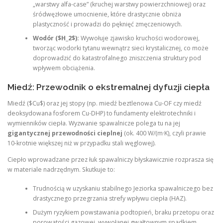
„warstwy alfa-case” (kruchej warstwy powierzchniowej) oraz
śródwęzłowe umocnienie, które drastycznie obniża
plastyczność i prowadzi do pęknięć zmęczeniowych.
Wodór ($H_2$):
Wywołuje zjawisko kruchości wodorowej,
tworząc wodorki tytanu wewnątrz sieci krystalicznej, co może
doprowadzić do katastrofalnego zniszczenia struktury pod
wpływem obciążenia.
Miedź: Przewodnik o ekstremalnej dyfuzji ciepła
Miedź ($Cu$) oraz jej stopy (np. miedź beztlenowa Cu-OF czy miedź
deoksydowana fosforem Cu-DHP) to fundamenty elektrotechniki i
wymienników ciepła. Wyzwanie spawalnicze polega tu na jej
gigantycznej przewodności cieplnej
(ok. 400 W/(m·K), czyli prawie
10-krotnie większej niż w przypadku stali węglowej).
Ciepło wprowadzane przez łuk spawalniczy błyskawicznie rozprasza się
w materiale nadrzędnym. Skutkuje to:
Trudnością w uzyskaniu stabilnego Jeziorka spawalniczego bez
drastycznego przegrzania strefy wpływu ciepła (HAZ).
Dużym ryzykiem powstawania podtopień, braku przetopu oraz
porowatości gazowej, wywołanej gwałtownym spadkiem