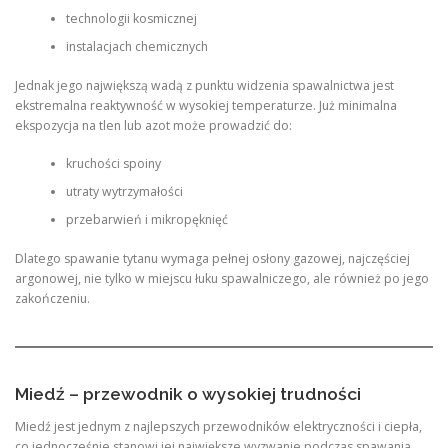
technologii kosmicznej
instalacjach chemicznych
Jednak jego największą wadą z punktu widzenia spawalnictwa jest
ekstremalna reaktywność w wysokiej temperaturze. Już minimalna
ekspozycja na tlen lub azot może prowadzić do:
kruchości spoiny
utraty wytrzymałości
przebarwień i mikropęknięć
Dlatego spawanie tytanu wymaga pełnej osłony gazowej, najczęściej
argonowej, nie tylko w miejscu łuku spawalniczego, ale również po jego
zakończeniu.
Miedź – przewodnik o wysokiej trudności
Miedź jest jednym z najlepszych przewodników elektryczności i ciepła,
co jednocześnie stanowi jej największe wyzwanie podczas spawania.