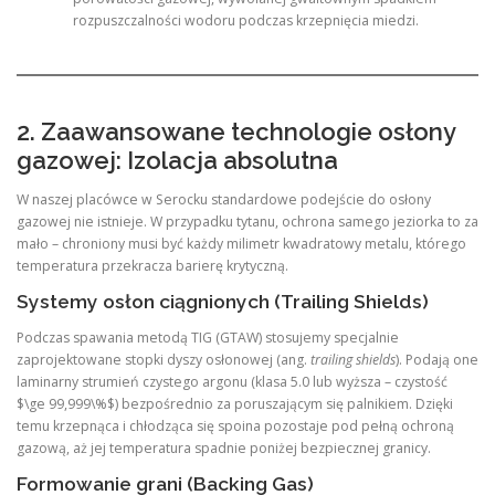
rozpuszczalności wodoru podczas krzepnięcia miedzi.
2. Zaawansowane technologie osłony
gazowej: Izolacja absolutna
W naszej placówce w Serocku standardowe podejście do osłony
gazowej nie istnieje. W przypadku tytanu, ochrona samego jeziorka to za
mało – chroniony musi być każdy milimetr kwadratowy metalu, którego
temperatura przekracza barierę krytyczną.
Systemy osłon ciągnionych (Trailing Shields)
Podczas spawania metodą TIG (GTAW) stosujemy specjalnie
zaprojektowane stopki dyszy osłonowej (ang.
trailing shields
). Podają one
laminarny strumień czystego argonu (klasa 5.0 lub wyższa – czystość
$\ge 99,999\%$) bezpośrednio za poruszającym się palnikiem. Dzięki
temu krzepnąca i chłodząca się spoina pozostaje pod pełną ochroną
gazową, aż jej temperatura spadnie poniżej bezpiecznej granicy.
Formowanie grani (Backing Gas)