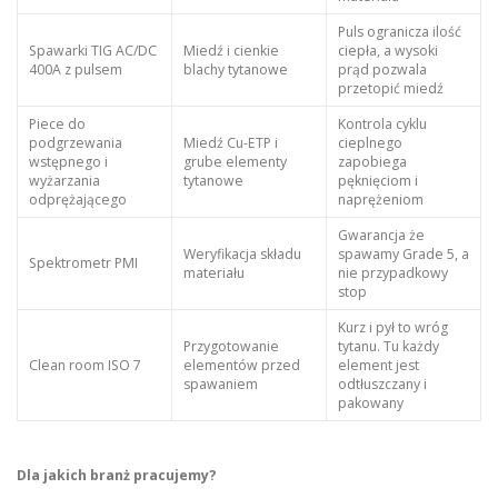
Puls ogranicza ilość
Spawarki TIG AC/DC
Miedź i cienkie
ciepła, a wysoki
400A z pulsem
blachy tytanowe
prąd pozwala
przetopić miedź
Piece do
Kontrola cyklu
podgrzewania
Miedź Cu-ETP i
cieplnego
wstępnego i
grube elementy
zapobiega
wyżarzania
tytanowe
pęknięciom i
odprężającego
naprężeniom
Gwarancja że
Weryfikacja składu
spawamy Grade 5, a
Spektrometr PMI
materiału
nie przypadkowy
stop
Kurz i pył to wróg
Przygotowanie
tytanu. Tu każdy
Clean room ISO 7
elementów przed
element jest
spawaniem
odtłuszczany i
pakowany
Dla jakich branż pracujemy?