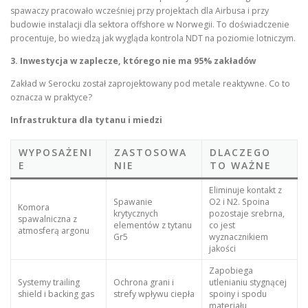
spawaczy pracowało wcześniej przy projektach dla Airbusa i przy
budowie instalacji dla sektora offshore w Norwegii. To doświadczenie
procentuje, bo wiedzą jak wygląda kontrola NDT na poziomie lotniczym.
3. Inwestycja w zaplecze, którego nie ma 95% zakładów
Zakład w Serocku został zaprojektowany pod metale reaktywne. Co to
oznacza w praktyce?
Infrastruktura dla tytanu i miedzi
WYPOSAŻENI
ZASTOSOWA
DLACZEGO
E
NIE
TO WAŻNE
Eliminuje kontakt z
Spawanie
O2 i N2. Spoina
Komora
krytycznych
pozostaje srebrna,
spawalniczna z
elementów z tytanu
co jest
atmosferą argonu
Gr5
wyznacznikiem
jakości
Zapobiega
Systemy trailing
Ochrona grani i
utlenianiu stygnącej
shield i backing gas
strefy wpływu ciepła
spoiny i spodu
materiału