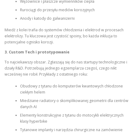
Wężownice i płaszcze wymienników ciepła
Rurociągi do przesyłu mediów korozyjnych
Anody i katody do galwanizerni
Miedź z kolei trafia do systemów chłodzenia i elektrod w procesach
elektrolizy. Tu kluczowa jest czystość spoiny, bo każda inkluzja to
potencjalne ognisko korozji.
3. Custom Tech i prototypowanie
To najciekawszy obszar. Zgłaszają się do nas startupy technologiczne i
działy R&D. Potrzebują jednego egzemplarza czegoś, czego nikt
wcześniej nie robił. Przykłady z ostatniego roku:
Obudowy z tytanu do komputerów kwantowych chłodzone
ciekłym helem
Miedziane radiatory o skomplikowanej geometrii dla centrów
danych AI
Elementy konstrukcyjne z tytanu do motocykli elektrycznych
klasy hyperbike
Tytanowe implanty i narzędzia chirurgiczne na zamówienie