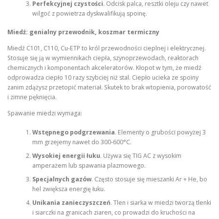
Perfekcyjnej czystości
. Odcisk palca, resztki oleju czy nawet
wilgoć z powietrza dyskwalifikują spoinę.
Miedź: genialny przewodnik, koszmar termiczny
Miedź C101, C110, Cu-ETP to król przewodności cieplnej i elektrycznej.
Stosuje się ją w wymiennikach ciepła, szynoprzewodach, reaktorach
chemicznych i komponentach akceleratorów. Kłopot w tym, że miedź
odprowadza ciepło 10 razy szybciej niż stal. Ciepło ucieka ze spoiny
zanim zdążysz przetopić materiał. Skutek to brak wtopienia, porowatość
i zimne pęknięcia.
Spawanie miedzi wymaga:
Wstępnego podgrzewania
. Elementy o grubości powyżej 3
mm grzejemy nawet do 300-600°C.
Wysokiej energii łuku
. Używa się TIG AC z wysokim
amperażem lub spawania plazmowego.
Specjalnych gazów
. Często stosuje się mieszanki Ar + He, bo
hel zwiększa energię łuku.
Unikania zanieczyszczeń
. Tlen i siarka w miedzi tworzą tlenki
i siarczki na granicach ziaren, co prowadzi do kruchości na