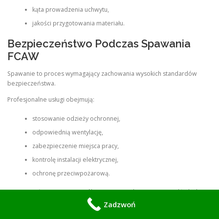
kąta prowadzenia uchwytu,
jakości przygotowania materiału.
Bezpieczeństwo Podczas Spawania
FCAW
Spawanie to proces wymagający zachowania wysokich standardów
bezpieczeństwa.
Profesjonalne usługi obejmują:
stosowanie odzieży ochronnej,
odpowiednią wentylację,
zabezpieczenie miejsca pracy,
kontrolę instalacji elektrycznej,
ochronę przeciwpożarową.
Bezpieczeństwo jest szczególnie ważne podczas pracy w zakładach
przemysłowych oraz na placach budowy w Sulejówku.
Zadzwoń