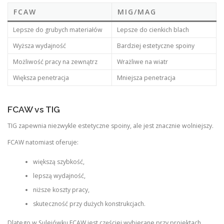
FCAW
MIG/MAG
Lepsze do grubych materiałów
Lepsze do cienkich blach
Wyższa wydajność
Bardziej estetyczne spoiny
Możliwość pracy na zewnątrz
Wrażliwe na wiatr
Większa penetracja
Mniejsza penetracja
FCAW vs TIG
TIG zapewnia niezwykle estetyczne spoiny, ale jest znacznie wolniejszy.
FCAW natomiast oferuje:
większą szybkość,
lepszą wydajność,
niższe koszty pracy,
skuteczność przy dużych konstrukcjach.
Dlatego w Sulejówku FCAW jest częściej wybierane przy projektach