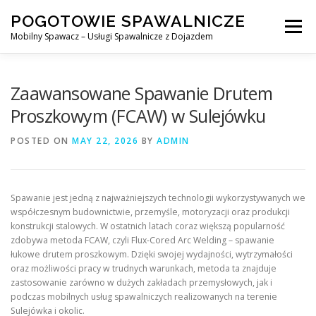
Skip
POGOTOWIE SPAWALNICZE
to
Menu
content
Mobilny Spawacz – Usługi Spawalnicze z Dojazdem
MOBILNY SPAWACZ
WARSZAWA
SPAWACZ
Zaawansowane Spawanie Drutem
Proszkowym (FCAW) w Sulejówku
SPAWANIE MIG/MAG (GMAW)
NASZE USŁUGI
POSTED ON
MAY 22, 2026
BY
ADMIN
KONTAKT
Spawanie jest jedną z najważniejszych technologii wykorzystywanych we
współczesnym budownictwie, przemyśle, motoryzacji oraz produkcji
konstrukcji stalowych. W ostatnich latach coraz większą popularność
zdobywa metoda FCAW, czyli Flux-Cored Arc Welding – spawanie
łukowe drutem proszkowym. Dzięki swojej wydajności, wytrzymałości
oraz możliwości pracy w trudnych warunkach, metoda ta znajduje
zastosowanie zarówno w dużych zakładach przemysłowych, jak i
podczas mobilnych usług spawalniczych realizowanych na terenie
Sulejówka i okolic.