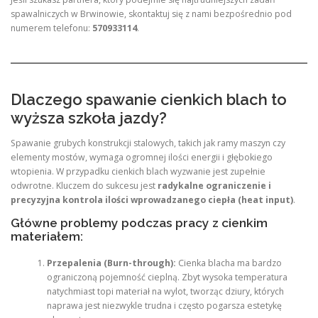
spawalniczych w Brwinowie, skontaktuj się z nami bezpośrednio pod
numerem telefonu:
570933114
.
Dlaczego spawanie cienkich blach to
wyższa szkoła jazdy?
Spawanie grubych konstrukcji stalowych, takich jak ramy maszyn czy
elementy mostów, wymaga ogromnej ilości energii i głębokiego
wtopienia. W przypadku cienkich blach wyzwanie jest zupełnie
odwrotne. Kluczem do sukcesu jest
radykalne ograniczenie i
precyzyjna kontrola ilości wprowadzanego ciepła (heat input)
.
Główne problemy podczas pracy z cienkim
materiałem:
Przepalenia (Burn-through):
Cienka blacha ma bardzo
ograniczoną pojemność cieplną. Zbyt wysoka temperatura
natychmiast topi materiał na wylot, tworząc dziury, których
naprawa jest niezwykle trudna i często pogarsza estetykę