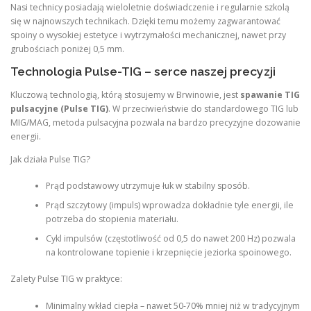
Nasi technicy posiadają wieloletnie doświadczenie i regularnie szkolą
się w najnowszych technikach. Dzięki temu możemy zagwarantować
spoiny o wysokiej estetyce i wytrzymałości mechanicznej, nawet przy
grubościach poniżej 0,5 mm.
Technologia Pulse-TIG – serce naszej precyzji
Kluczową technologią, którą stosujemy w Brwinowie, jest
spawanie TIG
pulsacyjne (Pulse TIG)
. W przeciwieństwie do standardowego TIG lub
MIG/MAG, metoda pulsacyjna pozwala na bardzo precyzyjne dozowanie
energii.
Jak działa Pulse TIG?
Prąd podstawowy utrzymuje łuk w stabilny sposób.
Prąd szczytowy (impuls) wprowadza dokładnie tyle energii, ile
potrzeba do stopienia materiału.
Cykl impulsów (częstotliwość od 0,5 do nawet 200 Hz) pozwala
na kontrolowane topienie i krzepnięcie jeziorka spoinowego.
Zalety Pulse TIG w praktyce:
Minimalny wkład ciepła – nawet 50-70% mniej niż w tradycyjnym