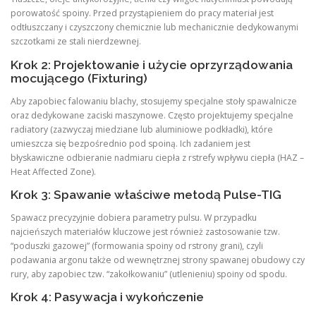
porowatość spoiny. Przed przystąpieniem do pracy materiał jest
odtłuszczany i czyszczony chemicznie lub mechanicznie dedykowanymi
szczotkami ze stali nierdzewnej.
Krok 2: Projektowanie i użycie oprzyrządowania
mocującego (Fixturing)
Aby zapobiec falowaniu blachy, stosujemy specjalne stoły spawalnicze
oraz dedykowane zaciski maszynowe. Często projektujemy specjalne
radiatory (zazwyczaj miedziane lub aluminiowe podkładki), które
umieszcza się bezpośrednio pod spoiną. Ich zadaniem jest
błyskawiczne odbieranie nadmiaru ciepła z rstrefy wpływu ciepła (HAZ –
Heat Affected Zone).
Krok 3: Spawanie właściwe metodą Pulse-TIG
Spawacz precyzyjnie dobiera parametry pulsu. W przypadku
najcieńszych materiałów kluczowe jest również zastosowanie tzw.
“poduszki gazowej” (formowania spoiny od rstrony grani), czyli
podawania argonu także od wewnętrznej strony spawanej obudowy czy
rury, aby zapobiec tzw. “zakołkowaniu” (utlenieniu) spoiny od spodu.
Krok 4: Pasywacja i wykończenie