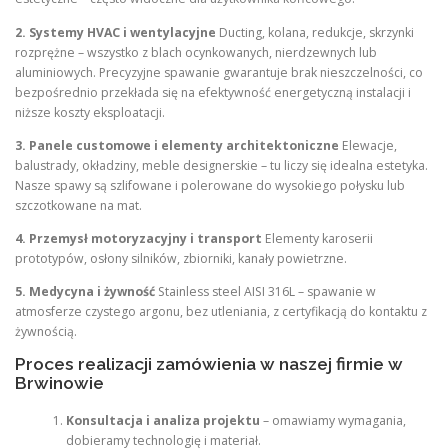
2. Systemy HVAC i wentylacyjne
Ducting, kolana, redukcje, skrzynki
rozprężne – wszystko z blach ocynkowanych, nierdzewnych lub
aluminiowych. Precyzyjne spawanie gwarantuje brak nieszczelności, co
bezpośrednio przekłada się na efektywność energetyczną instalacji i
niższe koszty eksploatacji.
3. Panele customowe i elementy architektoniczne
Elewacje,
balustrady, okładziny, meble designerskie – tu liczy się idealna estetyka.
Nasze spawy są szlifowane i polerowane do wysokiego połysku lub
szczotkowane na mat.
4. Przemysł motoryzacyjny i transport
Elementy karoserii
prototypów, osłony silników, zbiorniki, kanały powietrzne.
5. Medycyna i żywność
Stainless steel AISI 316L – spawanie w
atmosferze czystego argonu, bez utleniania, z certyfikacją do kontaktu z
żywnością.
Proces realizacji zamówienia w naszej firmie w
Brwinowie
Konsultacja i analiza projektu
– omawiamy wymagania,
dobieramy technologię i materiał.