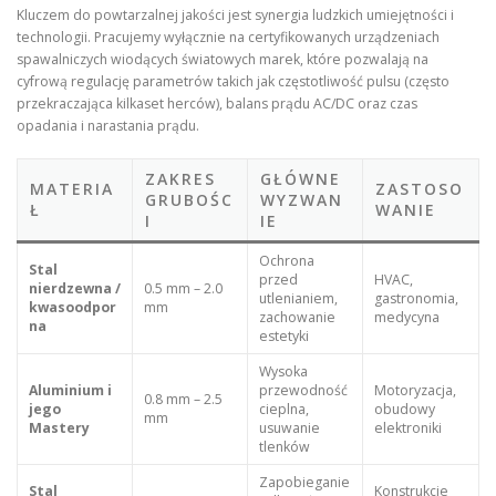
Kluczem do powtarzalnej jakości jest synergia ludzkich umiejętności i
technologii. Pracujemy wyłącznie na certyfikowanych urządzeniach
spawalniczych wiodących światowych marek, które pozwalają na
cyfrową regulację parametrów takich jak częstotliwość pulsu (często
przekraczająca kilkaset herców), balans prądu AC/DC oraz czas
opadania i narastania prądu.
ZAKRES
GŁÓWNE
MATERIA
ZASTOSO
GRUBOŚC
WYZWAN
Ł
WANIE
I
IE
Ochrona
Stal
przed
HVAC,
nierdzewna /
0.5 mm – 2.0
utlenianiem,
gastronomia,
kwasoodpor
mm
zachowanie
medycyna
na
estetyki
Wysoka
Aluminium i
przewodność
Motoryzacja,
0.8 mm – 2.5
jego
cieplna,
obudowy
mm
Mastery
usuwanie
elektroniki
tlenków
Zapobieganie
Stal
Konstrukcje