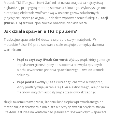
Metoda TIG (Tungsten Inert Gas) od lat uznawana jest za najczystszą i
najbardziej precyzyjną metodę spawania łukowego. Wykorzystuje ona
nietopliwą elektrodę wolframową w osłonie gazów szlachetnych
(najczęściej czystego argonu). Jednak to wprowadzenie funkcji
pulsacji
(Pulse-TIG)
zrewolucjonizowało obróbkę cienkich blach.
Jak działa spawanie TIG z pulsem?
Tradycyjne spawanie TIG dostarcza prąd o stałym natężeniu. W
metodzie Pulse-TIG prąd spawania stale oscyluje pomiędzy dwiema
wartościami:
Prąd szczytowy (Peak Current):
Wyższy prąd, który generuje
impuls energii niezbędny do stopienia krawędzi łączonych
blach i utworzenia jeziorka spawalniczego. Trwa on ułamek
sekundy.
Prąd podstawowy (Base Current):
Znacznie niższy prąd,
który podtrzymuje jarzenie się łuku elektrycznego, ale pozwala
metalowi natychmiast ostygnąć i częściowo skrzepnąć.
dzięki takiemu rozwiązaniu, średnia ilość ciepła wprowadzanego do
materiału jest drastycznie mniejsza niż przy spawaniu prądem stałym.
Efektem jest idealna kontrola nad jeziorkiem spawalniczym – spawacz