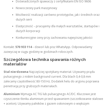
Doświadczonych spawaczy z certyfikatami EN ISO 9606
Nowoczesny park maszynowy
Możliwość realizacji zarówno prototypów, jak i średnich oraz
dużych serii
Elastyczność – pracujemy dla małych warsztatów, startupów i
dużych korporacji
Konkurencyjne ceny przy zachowaniu najwyższej jakości
Kontakt:
570 933 114
– dzwoń lub pisz WhatsApp. Odpowiadamy
zazwyczaj w ciągu godziny w godzinach roboczych.
Szczegółowa technika spawania różnych
materiałów
Stal nierdzewna
Najczęściej spotykany materiał. Używamy prądu
pulsacyjnego z niskim background current. Dla blach 0,4-0,8 mm
zalecamy częstotliwość 80-150 Hz. Dodatek helu do argonu poprawia
penetrację przy grubszych materiałach.
Aluminium
Wymaga AC TIG lub pulsacyjnego AC/DC. Kluczowe jest
czyszczenie tlenku aluminium przed spawaniem (szczotkowanie stalowe
+ aceton). Używamy palników z gazem osłonowym o większym