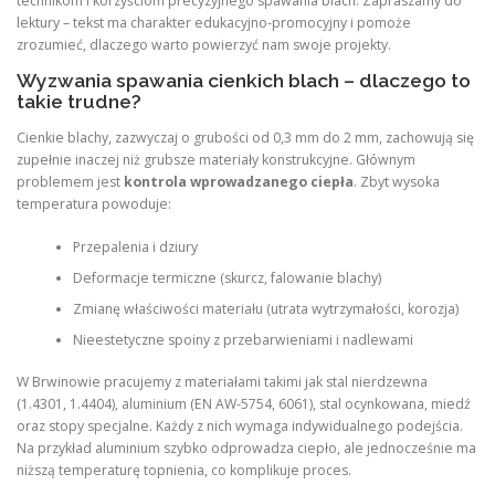
technikom i korzyściom precyzyjnego spawania blach. Zapraszamy do
lektury – tekst ma charakter edukacyjno-promocyjny i pomoże
zrozumieć, dlaczego warto powierzyć nam swoje projekty.
Wyzwania spawania cienkich blach – dlaczego to
takie trudne?
Cienkie blachy, zazwyczaj o grubości od 0,3 mm do 2 mm, zachowują się
zupełnie inaczej niż grubsze materiały konstrukcyjne. Głównym
problemem jest
kontrola wprowadzanego ciepła
. Zbyt wysoka
temperatura powoduje:
Przepalenia i dziury
Deformacje termiczne (skurcz, falowanie blachy)
Zmianę właściwości materiału (utrata wytrzymałości, korozja)
Nieestetyczne spoiny z przebarwieniami i nadlewami
W Brwinowie pracujemy z materiałami takimi jak stal nierdzewna
(1.4301, 1.4404), aluminium (EN AW-5754, 6061), stal ocynkowana, miedź
oraz stopy specjalne. Każdy z nich wymaga indywidualnego podejścia.
Na przykład aluminium szybko odprowadza ciepło, ale jednocześnie ma
niższą temperaturę topnienia, co komplikuje proces.