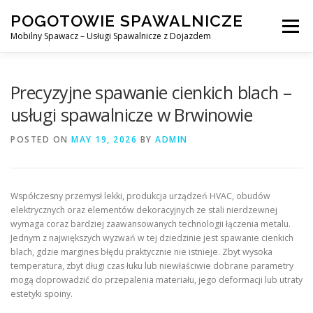
Skip
POGOTOWIE SPAWALNICZE
to
Menu
content
Mobilny Spawacz – Usługi Spawalnicze z Dojazdem
MOBILNY SPAWACZ
WARSZAWA
SPAWACZ
Precyzyjne spawanie cienkich blach –
usługi spawalnicze w Brwinowie
SPAWANIE MIG/MAG (GMAW)
NASZE USŁUGI
POSTED ON
MAY 19, 2026
BY
ADMIN
KONTAKT
Współczesny przemysł lekki, produkcja urządzeń HVAC, obudów
elektrycznych oraz elementów dekoracyjnych ze stali nierdzewnej
wymaga coraz bardziej zaawansowanych technologii łączenia metalu.
Jednym z największych wyzwań w tej dziedzinie jest spawanie cienkich
blach, gdzie margines błędu praktycznie nie istnieje. Zbyt wysoka
temperatura, zbyt długi czas łuku lub niewłaściwie dobrane parametry
mogą doprowadzić do przepalenia materiału, jego deformacji lub utraty
estetyki spoiny.