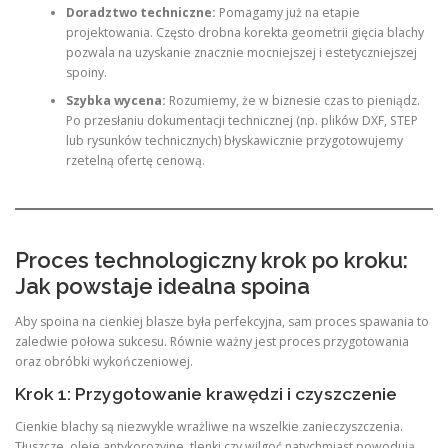
Doradztwo techniczne:
Pomagamy już na etapie
projektowania. Często drobna korekta geometrii gięcia blachy
pozwala na uzyskanie znacznie mocniejszej i estetyczniejszej
spoiny.
Szybka wycena:
Rozumiemy, że w biznesie czas to pieniądz.
Po przesłaniu dokumentacji technicznej (np. plików DXF, STEP
lub rysunków technicznych) błyskawicznie przygotowujemy
rzetelną ofertę cenową.
Proces technologiczny krok po kroku:
Jak powstaje idealna spoina
Aby spoina na cienkiej blasze była perfekcyjna, sam proces spawania to
zaledwie połowa sukcesu. Równie ważny jest proces przygotowania
oraz obróbki wykończeniowej.
Krok 1: Przygotowanie krawędzi i czyszczenie
Cienkie blachy są niezwykle wrażliwe na wszelkie zanieczyszczenia.
Tłuszcze, oleje antykorozyjne, tlenki czy wilgoć natychmiast powodują