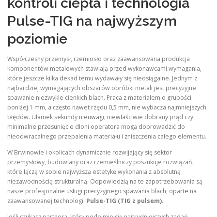
kontroli ciepła i technologia
Pulse-TIG na najwyższym
poziomie
Współczesny przemysł, rzemiosło oraz zaawansowana produkcja
komponentów metalowych stawiają przed wykonawcami wymagania,
które jeszcze kilka dekad temu wydawały się nieosiągalne. Jednym z
najbardziej wymagających obszarów obróbki metali jest precyzyjne
spawanie niezwykle cienkich blach. Praca z materiałem o grubości
poniżej 1 mm, a często nawet rzędu 0,5 mm, nie wybacza najmniejszych
błędów. Ułamek sekundy nieuwagi, niewłaściwie dobrany prąd czy
minimalne przesunięcie dłoni operatora mogą doprowadzić do
nieodwracalnego przepalenia materiału i zniszczenia całego elementu.
W Brwinowie i okolicach dynamicznie rozwijający się sektor
przemysłowy, budowlany oraz rzemieślniczy poszukuje rozwiązań,
które łączą w sobie najwyższą estetykę wykonania z absolutną
niezawodnością strukturalną. Odpowiedzią na te zapotrzebowania są
nasze profesjonalne usługi precyzyjnego spawania blach, oparte na
zaawansowanej technologii
Pulse-TIG (TIG z pulsem)
.
Jeśli szukasz partnera, który podejmie się najtrudniejszych zadań