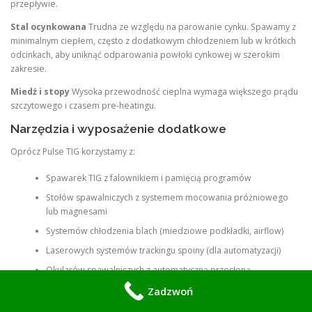
przepływie.
Stal ocynkowana
Trudna ze względu na parowanie cynku. Spawamy z
minimalnym ciepłem, często z dodatkowym chłodzeniem lub w krótkich
odcinkach, aby uniknąć odparowania powłoki cynkowej w szerokim
zakresie.
Miedź i stopy
Wysoka przewodność cieplna wymaga większego prądu
szczytowego i czasem pre-heatingu.
Narzędzia i wyposażenie dodatkowe
Oprócz Pulse TIG korzystamy z:
Spawarek TIG z falownikiem i pamięcią programów
Stołów spawalniczych z systemem mocowania próżniowego
lub magnesami
Systemów chłodzenia blach (miedziowe podkładki, airflow)
Laserowych systemów trackingu spoiny (dla automatyzacji)
Okularów spawalniczych z automatyczną przesłoną
Zadzwoń
Jakość i certyfikacje