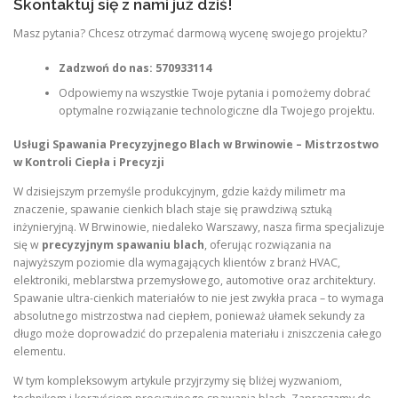
Skontaktuj się z nami już dziś!
Masz pytania? Chcesz otrzymać darmową wycenę swojego projektu?
Zadzwoń do nas:
570933114
Odpowiemy na wszystkie Twoje pytania i pomożemy dobrać
optymalne rozwiązanie technologiczne dla Twojego projektu.
Usługi Spawania Precyzyjnego Blach w Brwinowie – Mistrzostwo
w Kontroli Ciepła i Precyzji
W dzisiejszym przemyśle produkcyjnym, gdzie każdy milimetr ma
znaczenie, spawanie cienkich blach staje się prawdziwą sztuką
inżynieryjną. W Brwinowie, niedaleko Warszawy, nasza firma specjalizuje
się w
precyzyjnym spawaniu blach
, oferując rozwiązania na
najwyższym poziomie dla wymagających klientów z branż HVAC,
elektroniki, meblarstwa przemysłowego, automotive oraz architektury.
Spawanie ultra-cienkich materiałów to nie jest zwykła praca – to wymaga
absolutnego mistrzostwa nad ciepłem, ponieważ ułamek sekundy za
długo może doprowadzić do przepalenia materiału i zniszczenia całego
elementu.
W tym kompleksowym artykule przyjrzymy się bliżej wyzwaniom,