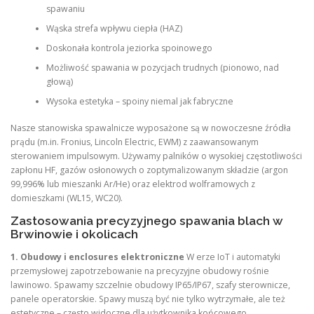
spawaniu
Wąska strefa wpływu ciepła (HAZ)
Doskonała kontrola jeziorka spoinowego
Możliwość spawania w pozycjach trudnych (pionowo, nad
głową)
Wysoka estetyka – spoiny niemal jak fabryczne
Nasze stanowiska spawalnicze wyposażone są w nowoczesne źródła
prądu (m.in. Fronius, Lincoln Electric, EWM) z zaawansowanym
sterowaniem impulsowym. Używamy palników o wysokiej częstotliwości
zapłonu HF, gazów osłonowych o zoptymalizowanym składzie (argon
99,996% lub mieszanki Ar/He) oraz elektrod wolframowych z
domieszkami (WL15, WC20).
Zastosowania precyzyjnego spawania blach w
Brwinowie i okolicach
1. Obudowy i enclosures elektroniczne
W erze IoT i automatyki
przemysłowej zapotrzebowanie na precyzyjne obudowy rośnie
lawinowo. Spawamy szczelnie obudowy IP65/IP67, szafy sterownicze,
panele operatorskie. Spawy muszą być nie tylko wytrzymałe, ale też
estetyczne – często widoczne dla użytkownika końcowego.