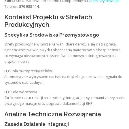
Kontakt:
Doradztwo techniczne i komponenty na
zamki-szyfrowe.pl
.
Telefon:
570 933 114
.
Kontekst Projektu w Strefach
Produkcyjnych
Specyfika Środowiska Przemysłowego
Strefy produkcyjne w Górze Kalwarii charakteryzują się ciągłą pracą,
ruchem wózków widłowych i obecnością materiałów niebezpiecznych,
co wymaga niezawodnych systemów alarmowych zintegrowanych z
drążkami panic.
H3: Rola mikroprzełączników
Automatyczne wykrywanie nacisku na drążek i generowanie sygnału do
systemów nadrzędnych.
H3: Cele wdrożenia
Skrócenie czasu reakcji na incydenty, integracja z systemami zatrzymania
awaryjnego maszyn oraz poprawa dokumentacji BHP.
Analiza Techniczna Rozwiązania
Zasada Działania Integracji