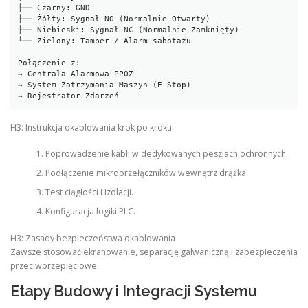
├── Czarny: GND

├── Żółty: Sygnał NO (Normalnie Otwarty)

├── Niebieski: Sygnał NC (Normalnie Zamknięty)

└── Zielony: Tamper / Alarm sabotażu

Połączenie z:

→ Centrala Alarmowa PPOŻ

→ System Zatrzymania Maszyn (E-Stop)

→ Rejestrator Zdarzeń
H3: Instrukcja okablowania krok po kroku
Poprowadzenie kabli w dedykowanych peszlach ochronnych.
Podłączenie mikroprzełączników wewnątrz drążka.
Test ciągłości i izolacji.
Konfiguracja logiki PLC.
H3: Zasady bezpieczeństwa okablowania
Zawsze stosować ekranowanie, separację galwaniczną i zabezpieczenia
przeciwprzepięciowe.
Etapy Budowy i Integracji Systemu