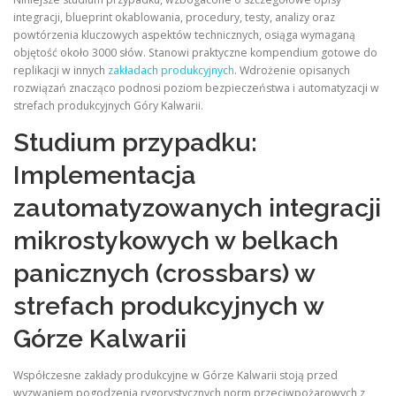
integracji, blueprint okablowania, procedury, testy, analizy oraz
powtórzenia kluczowych aspektów technicznych, osiąga wymaganą
objętość około 3000 słów. Stanowi praktyczne kompendium gotowe do
replikacji w innych
zakładach produkcyjnych
. Wdrożenie opisanych
rozwiązań znacząco podnosi poziom bezpieczeństwa i automatyzacji w
strefach produkcyjnych Góry Kalwarii.
Studium przypadku:
Implementacja
zautomatyzowanych integracji
mikrostykowych w belkach
panicznych (crossbars) w
strefach produkcyjnych w
Górze Kalwarii
Współczesne zakłady produkcyjne w Górze Kalwarii stoją przed
wyzwaniem pogodzenia rygorystycznych norm przeciwpożarowych z