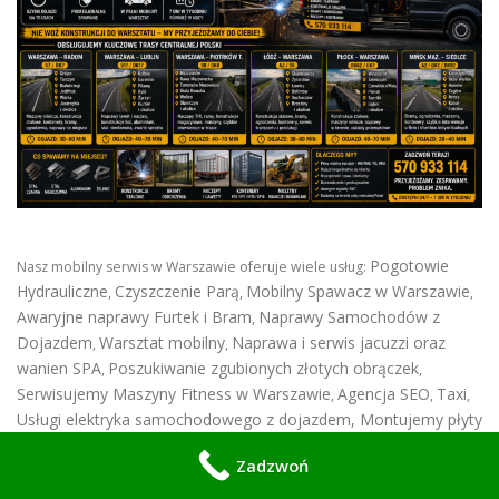
Pogotowie
Nasz mobilny serwis w Warszawie oferuje wiele usług:
Hydrauliczne
Czyszczenie Parą
Mobilny Spawacz w Warszawie
,
,
,
Awaryjne naprawy Furtek i Bram
Naprawy Samochodów z
,
Dojazdem
Warsztat mobilny
Naprawa i serwis jacuzzi oraz
,
,
wanien SPA
Poszukiwanie zgubionych złotych obrączek
,
,
Serwisujemy Maszyny Fitness w Warszawie
Agencja SEO
Taxi
,
,
,
Usługi elektryka samochodowego z dojazdem
,
Montujemy płyty
indukcyjne
Serwis klimatyzacji w domu
naprawiamy fotele
,
,
,
Zadzwoń
Montujemy wizjery z kamerą i kamery wifi
Robimy filmy z
,
drona
Awaryjnie otwieramy zamki
Flyxpress.pl
Serwis Kamer
,
,
,