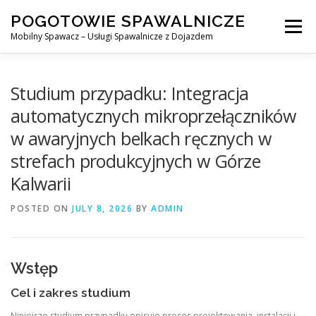
Skip
POGOTOWIE SPAWALNICZE
to
Menu
content
Mobilny Spawacz – Usługi Spawalnicze z Dojazdem
MOBILNY SPAWACZ
WARSZAWA
SPAWACZ
Studium przypadku: Integracja
automatycznych mikroprzełączników
w awaryjnych belkach ręcznych w
SPAWANIE MIG/MAG (GMAW)
NASZE USŁUGI
strefach produkcyjnych w Górze
Kalwarii
KONTAKT
POSTED ON
JULY 8, 2026
BY
ADMIN
Wstęp
Cel i zakres studium
Niniejsze studium przypadku opisuje proces projektowania, instalacji i