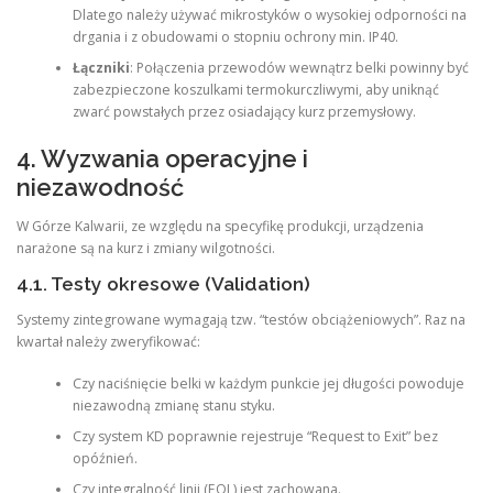
Dlatego należy używać mikrostyków o wysokiej odporności na
drgania i z obudowami o stopniu ochrony min. IP40.
Łączniki
: Połączenia przewodów wewnątrz belki powinny być
zabezpieczone koszulkami termokurczliwymi, aby uniknąć
zwarć powstałych przez osiadający kurz przemysłowy.
4. Wyzwania operacyjne i
niezawodność
W Górze Kalwarii, ze względu na specyfikę produkcji, urządzenia
narażone są na kurz i zmiany wilgotności.
4.1. Testy okresowe (Validation)
Systemy zintegrowane wymagają tzw. “testów obciążeniowych”. Raz na
kwartał należy zweryfikować:
Czy naciśnięcie belki w każdym punkcie jej długości powoduje
niezawodną zmianę stanu styku.
Czy system KD poprawnie rejestruje “Request to Exit” bez
opóźnień.
Czy integralność linii (EOL) jest zachowana.