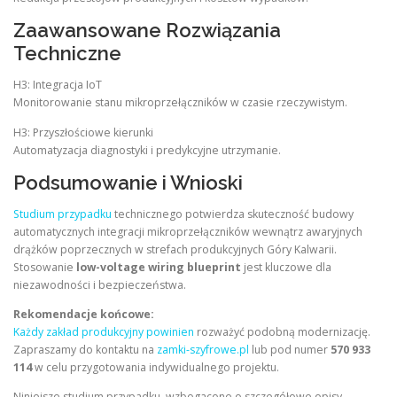
Zaawansowane Rozwiązania
Techniczne
H3: Integracja IoT
Monitorowanie stanu mikroprzełączników w czasie rzeczywistym.
H3: Przyszłościowe kierunki
Automatyzacja diagnostyki i predykcyjne utrzymanie.
Podsumowanie i Wnioski
Studium przypadku
technicznego potwierdza skuteczność budowy
automatycznych integracji mikroprzełączników wewnątrz awaryjnych
drążków poprzecznych w strefach produkcyjnych Góry Kalwarii.
Stosowanie
low-voltage wiring blueprint
jest kluczowe dla
niezawodności i bezpieczeństwa.
Rekomendacje końcowe:
Każdy zakład produkcyjny powinien
rozważyć podobną modernizację.
Zapraszamy do kontaktu na
zamki-szyfrowe.pl
lub pod numer
570 933
114
w celu przygotowania indywidualnego projektu.
Niniejsze studium przypadku, wzbogacone o szczegółowe opisy