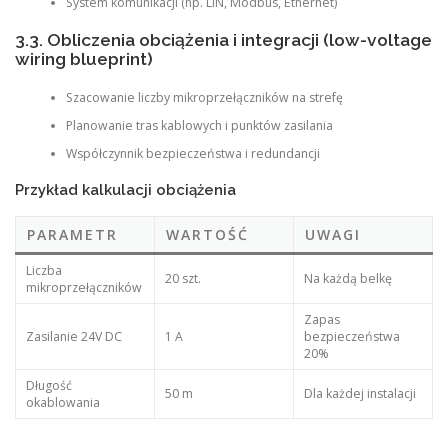
System komunikacji (np. LIN, Modbus, Ethernet)
3.3. Obliczenia obciążenia i integracji (low-voltage
wiring blueprint)
Szacowanie liczby mikroprzełączników na strefę
Planowanie tras kablowych i punktów zasilania
Współczynnik bezpieczeństwa i redundancji
Przykład kalkulacji obciążenia
PARAMETR
WARTOŚĆ
UWAGI
Liczba
20 szt.
Na każdą belkę
mikroprzełączników
Zapas
Zasilanie 24V DC
1 A
bezpieczeństwa
20%
Długość
50 m
Dla każdej instalacji
okablowania