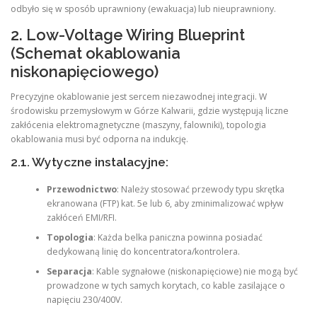
odbyło się w sposób uprawniony (ewakuacja) lub nieuprawniony.
2. Low-Voltage Wiring Blueprint
(Schemat okablowania
niskonapięciowego)
Precyzyjne okablowanie jest sercem niezawodnej integracji. W
środowisku przemysłowym w Górze Kalwarii, gdzie występują liczne
zakłócenia elektromagnetyczne (maszyny, falowniki), topologia
okablowania musi być odporna na indukcję.
2.1. Wytyczne instalacyjne:
Przewodnictwo
: Należy stosować przewody typu skrętka
ekranowana (FTP) kat. 5e lub 6, aby zminimalizować wpływ
zakłóceń EMI/RFI.
Topologia
: Każda belka paniczna powinna posiadać
dedykowaną linię do koncentratora/kontrolera.
Separacja
: Kable sygnałowe (niskonapięciowe) nie mogą być
prowadzone w tych samych korytach, co kable zasilające o
napięciu 230/400V.