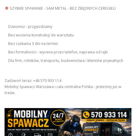
SZYBKIE SPAWANIE - SAM METAL - BEZ ZBĘDNYCH CEREGIELI
Dzwonisz - przyjeżdżamy
Bez wożenia konstrukcji do warsztatu
Bez czekania 3 dni na termin
Bez formalności - wycena przez telefon, naprawa od ręki
Dla firm, rolników, transportu, budownictwa i klientów prywatnych
Zadzwoń teraz: +48 570 933 114
Mobilny Spawacz Warszawa i cała centralna Polska - jesteśmy już w
trasie.