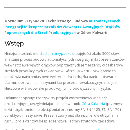
# Studium Przypadku Technicznego: Budowa
Automatycznych
Integracji Mikroprzełączników Wewnątrz Awaryjnych Drążków
Poprzecznych dla Stref Produkcyjnych
w Górze Kalwarii
Wstęp
Niniejsze techniczne
studium przypadku
o objętości około 3000 słów
analizuje proces budowy automatycznych integracji mikroprzełączników
wewnątrz awaryjnych drążków poprzecznych (emergency crossbars) w
strefach produkcyjnych zakładów w Górze Kalwarii. Rozwiązanie to
umożliwia natychmiastowe wykrycie użycia drążka panic i aktywację
alarmu, sterowania maszynami lub procedur ewakuacyjnych, co jest
kluczowe w środowisku produkcyjnym o podwyższonym ryzyku.
Dokument opisuje rzeczywisty projekt wdrożeniowy w halach
produkcyjnych, uwzględniając lokalne warunki
Góra Kalwaria
(przemysł
lekki i ciężki, zmienne obciążenia) oraz normy PN-EN 1125, PN-EN 179 i
dyrektywy maszynowe. Przeznaczony jest dla inżynierów utrzymania
ruchu, projektantów bezpieczeństwa i administratorów zakładów.