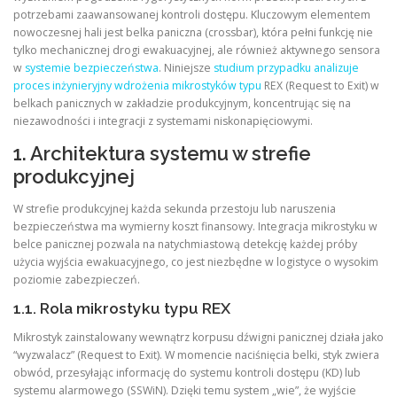
potrzebami zaawansowanej kontroli dostępu. Kluczowym elementem
nowoczesnej hali jest belka paniczna (crossbar), która pełni funkcję nie
tylko mechanicznej drogi ewakuacyjnej, ale również aktywnego sensora
w
systemie bezpieczeństwa
. Niniejsze
studium przypadku analizuje
proces inżynieryjny wdrożenia mikrostyków typu
REX (Request to Exit) w
belkach panicznych w zakładzie produkcyjnym, koncentrując się na
niezawodności i integracji z systemami niskonapięciowymi.
1. Architektura systemu w strefie
produkcyjnej
W strefie produkcyjnej każda sekunda przestoju lub naruszenia
bezpieczeństwa ma wymierny koszt finansowy. Integracja mikrostyku w
belce panicznej pozwala na natychmiastową detekcję każdej próby
użycia wyjścia ewakuacyjnego, co jest niezbędne w logistyce o wysokim
poziomie zabezpieczeń.
1.1. Rola mikrostyku typu REX
Mikrostyk zainstalowany wewnątrz korpusu dźwigni panicznej działa jako
“wyzwalacz” (Request to Exit). W momencie naciśnięcia belki, styk zwiera
obwód, przesyłając informację do systemu kontroli dostępu (KD) lub
systemu alarmowego (SSWiN). Dzięki temu system „wie”, że wyjście