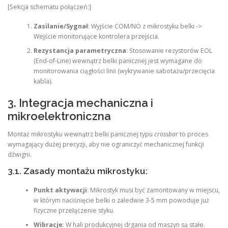
[Sekcja schematu połączeń:]
Zasilanie/Sygnał
: Wyjście COM/NO z mikrostyku belki ->
Wejście monitorujące kontrolera przejścia.
Rezystancja parametryczna
: Stosowanie rezystorów EOL
(End-of-Line) wewnątrz belki panicznej jest wymagane do
monitorowania ciągłości linii (wykrywanie sabotażu/przecięcia
kabla).
3. Integracja mechaniczna i
mikroelektroniczna
Montaż mikrostyku wewnątrz belki panicznej typu
crossbar
to proces
wymagający dużej precyzji, aby nie ograniczyć mechanicznej funkcji
dźwigni.
3.1. Zasady montażu mikrostyku:
Punkt aktywacji
: Mikrostyk musi być zamontowany w miejscu,
w którym naciśnięcie belki o zaledwie 3-5 mm powoduje już
fizyczne przełączenie styku.
Wibracje
: W hali produkcyjnej drgania od maszyn są stałe.