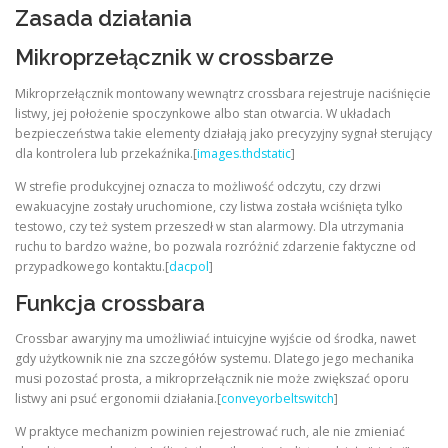
Zasada działania
Mikroprzełącznik w crossbarze
Mikroprzełącznik montowany wewnątrz crossbara rejestruje naciśnięcie
listwy, jej położenie spoczynkowe albo stan otwarcia. W układach
bezpieczeństwa takie elementy działają jako precyzyjny sygnał sterujący
dla kontrolera lub przekaźnika.[
images.thdstatic
]
W strefie produkcyjnej oznacza to możliwość odczytu, czy drzwi
ewakuacyjne zostały uruchomione, czy listwa została wciśnięta tylko
testowo, czy też system przeszedł w stan alarmowy. Dla utrzymania
ruchu to bardzo ważne, bo pozwala rozróżnić zdarzenie faktyczne od
przypadkowego kontaktu.[
dacpol
]
Funkcja crossbara
Crossbar awaryjny ma umożliwiać intuicyjne wyjście od środka, nawet
gdy użytkownik nie zna szczegółów systemu. Dlatego jego mechanika
musi pozostać prosta, a mikroprzełącznik nie może zwiększać oporu
listwy ani psuć ergonomii działania.[
conveyorbeltswitch
]
W praktyce mechanizm powinien rejestrować ruch, ale nie zmieniać