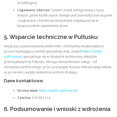
produkcyjnej.
Logowanie zdarzeń
: System został zintegrowany z bazą
danych, gdzie każde użycie dźwigni jest automatycznie wiązane
z nagraniem z kamery przemysłowej znajdującej się w
bezpośrednim sąsiedztwie drzwi.
5. Wsparcie techniczne w Pułtusku
Integracja zaawansowanej elektroniki z mechaniką ewakuacyjną to
proces wymagający wiedzy specjalistycznej. Zespół
https://zamki-
szyfrowe.pl/
specjalizuje się w obsłudze technicznej zakładów
przemysłowych w Pułtusku, oferując kompleksowe usługi – od
doradztwa technicznego, przez precyzyjny montaż mikroprzełączników,
aż po serwis i audyty systemów kontroli dostępu.
Dane kontaktowe:
Strona www
:
https://zamki-szyfrowe.pl/
Telefon
: 570 933 114
6. Podsumowanie i wnioski z wdrożenia