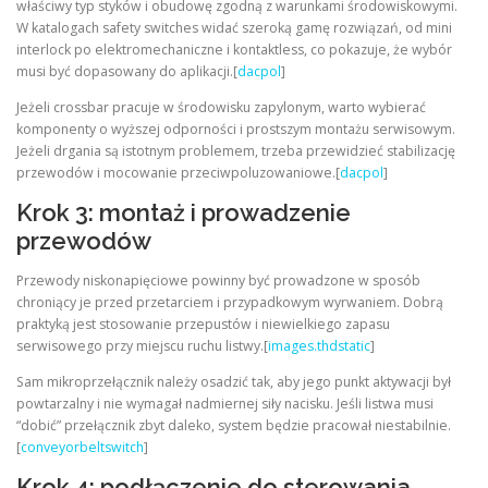
właściwy typ styków i obudowę zgodną z warunkami środowiskowymi.
W katalogach safety switches widać szeroką gamę rozwiązań, od mini
interlock po elektromechaniczne i kontaktless, co pokazuje, że wybór
musi być dopasowany do aplikacji.[
dacpol
]
Jeżeli crossbar pracuje w środowisku zapylonym, warto wybierać
komponenty o wyższej odporności i prostszym montażu serwisowym.
Jeżeli drgania są istotnym problemem, trzeba przewidzieć stabilizację
przewodów i mocowanie przeciwpoluzowaniowe.[
dacpol
]
Krok 3: montaż i prowadzenie
przewodów
Przewody niskonapięciowe powinny być prowadzone w sposób
chroniący je przed przetarciem i przypadkowym wyrwaniem. Dobrą
praktyką jest stosowanie przepustów i niewielkiego zapasu
serwisowego przy miejscu ruchu listwy.[
images.thdstatic
]
Sam mikroprzełącznik należy osadzić tak, aby jego punkt aktywacji był
powtarzalny i nie wymagał nadmiernej siły nacisku. Jeśli listwa musi
“dobić” przełącznik zbyt daleko, system będzie pracował niestabilnie.
[
conveyorbeltswitch
]
Krok 4: podłączenie do sterowania