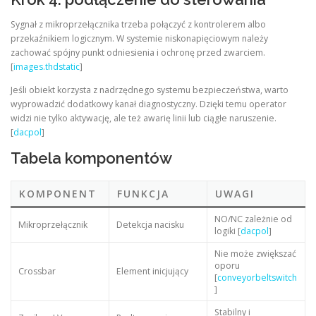
Sygnał z mikroprzełącznika trzeba połączyć z kontrolerem albo
przekaźnikiem logicznym. W systemie niskonapięciowym należy
zachować spójny punkt odniesienia i ochronę przed zwarciem.
[
images.thdstatic
]
Jeśli obiekt korzysta z nadrzędnego systemu bezpieczeństwa, warto
wyprowadzić dodatkowy kanał diagnostyczny. Dzięki temu operator
widzi nie tylko aktywację, ale też awarię linii lub ciągłe naruszenie.
[
dacpol
]
Tabela komponentów
KOMPONENT
FUNKCJA
UWAGI
NO/NC zależnie od
Mikroprzełącznik
Detekcja nacisku
logiki [
dacpol
]
Nie może zwiększać
oporu
Crossbar
Element inicjujący
[
conveyorbeltswitch
]
Stabilny i