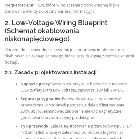
“Request-to-Exit” (REX), które w połączeniu z odpowiednią logiką
sterowania tworzy skuteczną barierę informacyjną.
2. Low-Voltage Wiring Blueprint
(Schemat okablowania
niskonapięciowego)
Kluczem do niezawodności systemu jest poprawna implementacja
okablowania niskonapięciowego, które łączy dźwignię z centralą kontroli
dostępu.
2.1. Zasady projektowania instalacji:
Napięcie pracy
: System wykorzystuje bezpieczne napięcie
SELV (Safety Extra Low Voltage), zazwyczaj 12V lub 24V DC.
Separacja sygnałów
: Przewody sterujące powinny być
prowadzone w osobnych peszlach, z dala od linii zasilania
230V, aby wyeliminować zakłócenia elektromagnetyczne
generowane przez maszyny produkcyjne.
Typ przewodu
: Zaleca się stosowanie przewodów typu YTDY
4×0,5mm (lub więcej w zależności od potrzeb logowania),
zapewniających stabilność przesyłu sygnału w warunkach