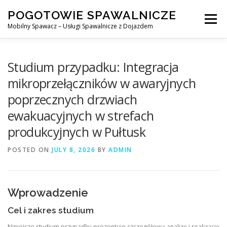
Skip
POGOTOWIE SPAWALNICZE
to
Menu
content
Mobilny Spawacz – Usługi Spawalnicze z Dojazdem
MOBILNY SPAWACZ
WARSZAWA
SPAWACZ
Studium przypadku: Integracja
mikroprzełączników w awaryjnych
poprzecznych drzwiach
SPAWANIE MIG/MAG (GMAW)
NASZE USŁUGI
ewakuacyjnych w strefach
produkcyjnych w Pułtusk
KONTAKT
POSTED ON
JULY 8, 2026
BY
ADMIN
Wprowadzenie
Cel i zakres studium
Niniejsze studium przypadku prezentuje szczegółową analizę i realizację