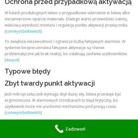
Ochrona przed przypadkową aktywacją
W halach produkcyjnych łatwo o przypadkowe uderzenie w listwę albo
niezamierzone oparcie materiału. Dlatego warto przewidzieć osłony,
właściwą wysokość montażu i regulację punktu aktywacji przełącznika.
[
conveyorbeltswitch
]
To zwiększa niezawodność i ogranicza liczbę fałszywych alarmów. W
systemie bezpieczeństwa fałszywe aktywacje są równie
problematyczne jak brak reakcji, bo osłabiają zaufanie użytkowników.
[
dacpol
]
Typowe błędy
Zbyt twardy punkt aktywacji
Jeśli mikroprzełącznik wymaga zbyt dużej siły, listwa przestaje być
ergonomiczna. W alarmowych crossbarach to błąd krytyczny, bo
użytkownik może nie uruchomić mechanizmu pod presją czasu.
[
conveyorbeltswitch
]
Brak separacji przewodów
Zadzwoń
Prowadzenie sygnału LV zbyt blisko linii mocy zwiększa ryzyko zakłóceń.