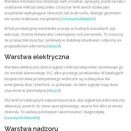
Warstwa mechaniczna obejmuje sam crossbar, sprężyny, punkt nacisku i
osadzenie mikroprzełącznika. Cross bar limit switch działa jako
urządzenie wykrywające obecność lub brak ruchu, dlatego geometrii
nie wolno traktować marginalnie.[
conveyorbeltswitch
]
W hali produkcyjnej mechanika pracuje w trudnych warunkach: pył,
wibracje, różnice temperatur i intensywny ruch personelu. To oznacza,
że przełącznik musi być zamknięty w stabilnej obudowie i odporny na
przypadkowe uderzenia.[
dacpol
]
Warstwa elektryczna
Warstwa elektryczna zbiera sygnał z mikroprzełącznika i przekazuje go
do modułu alarmowego, PLC albo prostego przekaźnika. W katalogach
bezpieczeństwa przemysłowego widoczne są rozwiązania dla
emergency stop i interlock, co pokazuje, że takie sygnały mają duże
znaczenie w automatyce.[
dacpol
]
Dla stref produkcyjnych najważniejsze jest, aby sygnał był jednoznaczny:
aktywacja, powrót do stanu spoczynkowego, awaria linii albo przerwa
obwodu. To ułatwia późniejsze raportowanie i diagnostykę.
[
conveyorbeltswitch
]
Warstwa nadzoru