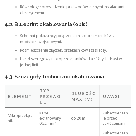
Równoległe prowadzenie przewodów z innymi instalacjami
elektrycznymi.
4.2. Blueprint okablowania (opis)
Schemat pokazujący połączenia mikroprzełączników z
modułami wejściowymi.
Rozmieszczenie złączek, przekaźników i zasilaczy.
Układ szeregowy mikroprzełączników dla różnych drzwi w
jednej linii.
4.3. Szczegóły techniczne okablowania
TYP
DŁUGOŚĆ
ELEMENT
PRZEWO
UWAGI
MAX (M)
DU
Kabel
Zabezpieczen
Mikroprzełącz
ekranowany
do 20 m
ie przed
nik
0,22 mm²
zakłóceniami
Zabezpieczen