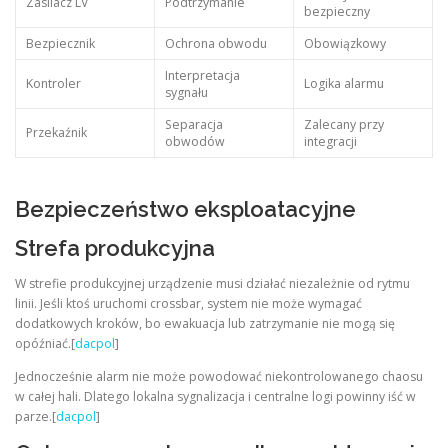
Zasilacz LV
Podtrzymanie
bezpieczny
Bezpiecznik
Ochrona obwodu
Obowiązkowy
Interpretacja
Kontroler
Logika alarmu
sygnału
Separacja
Zalecany przy
Przekaźnik
obwodów
integracji
Bezpieczeństwo eksploatacyjne
Strefa produkcyjna
W strefie produkcyjnej urządzenie musi działać niezależnie od rytmu
linii. Jeśli ktoś uruchomi crossbar, system nie może wymagać
dodatkowych kroków, bo ewakuacja lub zatrzymanie nie mogą się
opóźniać.[
dacpol
]
Jednocześnie alarm nie może powodować niekontrolowanego chaosu
w całej hali. Dlatego lokalna sygnalizacja i centralne logi powinny iść w
parze.[
dacpol
]