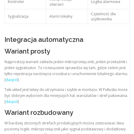
Kontroler
Logika alarmowa
zdarzeń
Czytelność dla
Sygnalizacja
Alarm lokalny
użytkownika
Integracja automatyczna
Wariant prosty
Najprostszy wariant zakłada jeden mikroprzełącznik, jeden przekaźnik i
jeden sygnalizator. To rozwiązanie sprawdza się tam, gdzie celem jest
tylko rejestracja naciśnięcia crossbara i uruchomienie lokalnego alarmu.
[
dacpol
]
Taki układ jest łatwy do utrzymania i szybki w montażu. W Pułtusku może
być dobrym wyborem dla mniejszych hal, warsztatów i stref pakowania.
[
dacpol
]
Wariant rozbudowany
W bardziej złożonych strefach produkcyjnych można zastosować dwa
poziomy logiki: mikroprzełącznik jako sygnał podstawowy i dodatkowy