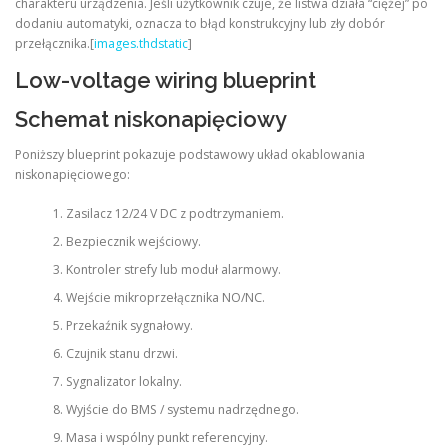
charakteru urządzenia. Jeśli użytkownik czuje, że listwa działa “ciężej” po
dodaniu automatyki, oznacza to błąd konstrukcyjny lub zły dobór
przełącznika.[
images.thdstatic
]
Low-voltage wiring blueprint
Schemat niskonapięciowy
Poniższy blueprint pokazuje podstawowy układ okablowania
niskonapięciowego:
Zasilacz 12/24 V DC z podtrzymaniem.
Bezpiecznik wejściowy.
Kontroler strefy lub moduł alarmowy.
Wejście mikroprzełącznika NO/NC.
Przekaźnik sygnałowy.
Czujnik stanu drzwi.
Sygnalizator lokalny.
Wyjście do BMS / systemu nadrzędnego.
Masa i wspólny punkt referencyjny.