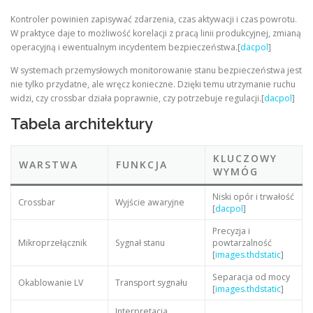
Kontroler powinien zapisywać zdarzenia, czas aktywacji i czas powrotu.
W praktyce daje to możliwość korelacji z pracą linii produkcyjnej, zmianą
operacyjną i ewentualnym incydentem bezpieczeństwa.[
dacpol
]
W systemach przemysłowych monitorowanie stanu bezpieczeństwa jest
nie tylko przydatne, ale wręcz konieczne. Dzięki temu utrzymanie ruchu
widzi, czy crossbar działa poprawnie, czy potrzebuje regulacji.[
dacpol
]
Tabela architektury
KLUCZOWY
WARSTWA
FUNKCJA
WYMÓG
Niski opór i trwałość
Crossbar
Wyjście awaryjne
[
dacpol
]
Precyzja i
Mikroprzełącznik
Sygnał stanu
powtarzalność
[
images.thdstatic
]
Separacja od mocy
Okablowanie LV
Transport sygnału
[
images.thdstatic
]
Interpretacja