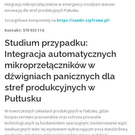
Integracja mikroprzełączników w emergency crossbars stanowi
innowację dla stref produkcyjnych Pułtusku.
Szczegółowe komponenty na
https://zamki-szyfrowe.pl/
.
Kontakt: 570 933 114
.
Studium przypadku:
Integracja automatycznych
mikroprzełączników w
dźwigniach panicznych dla
stref produkcyjnych w
Pułtusku
W nowoczesnych zakładach produkcyjnych w Pułtusku, gdzie
bezpieczeństwo pracowników oraz ochrona procesów
technologicznych są fundamentem operacyjnym, monitorowanie wyjść
ewakuacyjnych stało się wyzwaniem wykraczającym poza standardową