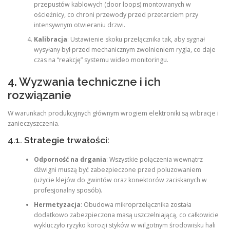
przepustów kablowych (door loops) montowanych w
ościeżnicy, co chroni przewody przed przetarciem przy
intensywnym otwieraniu drzwi.
Kalibracja
: Ustawienie skoku przełącznika tak, aby sygnał
wysyłany był przed mechanicznym zwolnieniem rygla, co daje
czas na “reakcję” systemu wideo monitoringu.
4. Wyzwania techniczne i ich
rozwiązanie
W warunkach produkcyjnych głównym wrogiem elektroniki są wibracje i
zanieczyszczenia.
4.1. Strategie trwałości:
Odporność na drgania
: Wszystkie połączenia wewnątrz
dźwigni muszą być zabezpieczone przed poluzowaniem
(użycie klejów do gwintów oraz konektorów zaciskanych w
profesjonalny sposób).
Hermetyzacja
: Obudowa mikroprzełącznika została
dodatkowo zabezpieczona masą uszczelniającą, co całkowicie
wykluczyło ryzyko korozji styków w wilgotnym środowisku hali