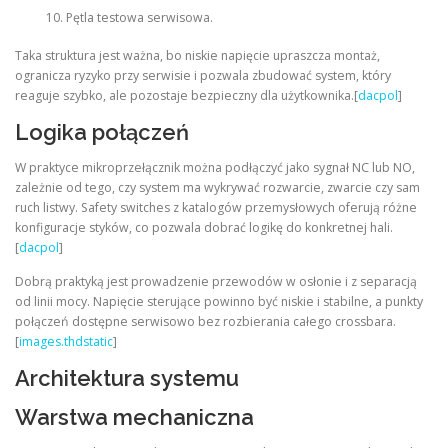
Pętla testowa serwisowa.
Taka struktura jest ważna, bo niskie napięcie upraszcza montaż,
ogranicza ryzyko przy serwisie i pozwala zbudować system, który
reaguje szybko, ale pozostaje bezpieczny dla użytkownika.[
dacpol
]
Logika połączeń
W praktyce mikroprzełącznik można podłączyć jako sygnał NC lub NO,
zależnie od tego, czy system ma wykrywać rozwarcie, zwarcie czy sam
ruch listwy. Safety switches z katalogów przemysłowych oferują różne
konfiguracje styków, co pozwala dobrać logikę do konkretnej hali.
[
dacpol
]
Dobrą praktyką jest prowadzenie przewodów w osłonie i z separacją
od linii mocy. Napięcie sterujące powinno być niskie i stabilne, a punkty
połączeń dostępne serwisowo bez rozbierania całego crossbara.
[
images.thdstatic
]
Architektura systemu
Warstwa mechaniczna