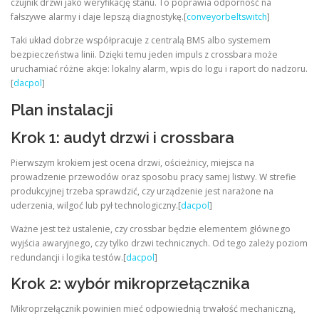
czujnik drzwi jako weryfikację stanu. To poprawia odporność na
fałszywe alarmy i daje lepszą diagnostykę.[
conveyorbeltswitch
]
Taki układ dobrze współpracuje z centralą BMS albo systemem
bezpieczeństwa linii. Dzięki temu jeden impuls z crossbara może
uruchamiać różne akcje: lokalny alarm, wpis do logu i raport do nadzoru.
[
dacpol
]
Plan instalacji
Krok 1: audyt drzwi i crossbara
Pierwszym krokiem jest ocena drzwi, ościeżnicy, miejsca na
prowadzenie przewodów oraz sposobu pracy samej listwy. W strefie
produkcyjnej trzeba sprawdzić, czy urządzenie jest narażone na
uderzenia, wilgoć lub pył technologiczny.[
dacpol
]
Ważne jest też ustalenie, czy crossbar będzie elementem głównego
wyjścia awaryjnego, czy tylko drzwi technicznych. Od tego zależy poziom
redundancji i logika testów.[
dacpol
]
Krok 2: wybór mikroprzełącznika
Mikroprzełącznik powinien mieć odpowiednią trwałość mechaniczną,