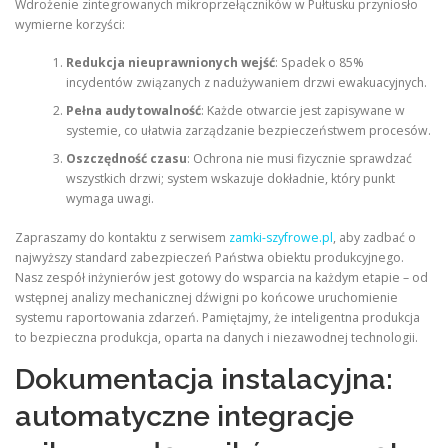
Wdrożenie zintegrowanych mikroprzełączników w Pułtusku przyniosło
wymierne korzyści:
Redukcja nieuprawnionych wejść
: Spadek o 85%
incydentów związanych z nadużywaniem drzwi ewakuacyjnych.
Pełna audytowalność
: Każde otwarcie jest zapisywane w
systemie, co ułatwia zarządzanie bezpieczeństwem procesów.
Oszczędność czasu
: Ochrona nie musi fizycznie sprawdzać
wszystkich drzwi; system wskazuje dokładnie, który punkt
wymaga uwagi.
Zapraszamy do kontaktu z serwisem
zamki-szyfrowe.pl
, aby zadbać o
najwyższy standard zabezpieczeń Państwa obiektu produkcyjnego.
Nasz zespół inżynierów jest gotowy do wsparcia na każdym etapie – od
wstępnej analizy mechanicznej dźwigni po końcowe uruchomienie
systemu raportowania zdarzeń. Pamiętajmy, że inteligentna produkcja
to bezpieczna produkcja, oparta na danych i niezawodnej technologii.
Dokumentacja instalacyjna:
automatyczne integracje