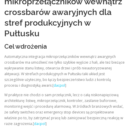
mikroprzełączników wewnątrz
crossbarów awaryjnych dla
stref produkcyjnych w
Pułtusku
Cel wdrożenia
Automatyczna integracja mikroprzełączników wewnątrz awaryjnych
crossbarów ma umożliwić nie tylko szybkie wyjście z hali, ale też bieżące
wykrywanie stanu listwy, otwarcia drzwi i prób nieautoryzowanej
aktywacji. W strefach produkcyjnych w Pułtusku taki układ jest
szczególnie użyteczny, bo łączy bezpieczeństwo ludzi z kontrolą
procesu i diagnostyką awarii.[
dacpol
]
W praktyce nie chodzi o sam przełącznik, lecz o całą niskonapięciową
architekturę: listwę, mikroprzełącznik, kontroler, zasilanie buforowe,
monitoring wejść i procedurę alarmową. W źródłach branżowych widać,
że safety switches oraz emergency stop devices są projektowane
właśnie po to, by zatrzymać pracę lub zainicjować bezpieczną reakcję w
razie zagrożenia.[
dacpol
]