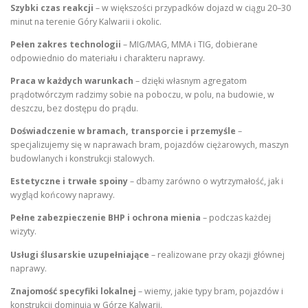
Szybki czas reakcji
– w większości przypadków dojazd w ciągu 20–30
minut na terenie Góry Kalwarii i okolic
.
Pełen zakres technologii
– MIG/MAG, MMA i TIG, dobierane
odpowiednio do materiału i charakteru naprawy
.
Praca w każdych warunkach
– dzięki własnym agregatom
prądotwórczym radzimy sobie na poboczu, w polu, na budowie, w
deszczu, bez dostępu do prądu
.
Doświadczenie w bramach, transporcie i przemyśle
–
specjalizujemy się w naprawach bram, pojazdów ciężarowych, maszyn
budowlanych i konstrukcji stalowych
.
Estetyczne i trwałe spoiny
– dbamy zarówno o wytrzymałość, jak i
wygląd końcowy naprawy
.
Pełne zabezpieczenie BHP i ochrona mienia
– podczas każdej
wizyty
.
Usługi ślusarskie uzupełniające
– realizowane przy okazji głównej
naprawy.
Znajomość specyfiki lokalnej
– wiemy, jakie typy bram, pojazdów i
konstrukcji dominują w Górze Kalwarii
.