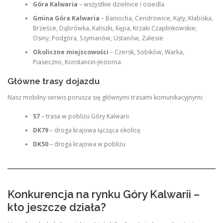
Góra Kalwaria
– wszystkie dzielnice i osiedla
Gmina Góra Kalwaria
– Baniocha, Cendrowice, Kąty, Kłabiska,
Brześce, Dąbrówka, Kaliszki, Kępa, Krzaki Czaplinkowskie,
Osiny, Podgóra, Szymanów, Ustanów, Zalesie
Okoliczne miejscowości
– Czersk, Sobików, Warka,
Piaseczno, Konstancin-Jeziorna
Główne trasy dojazdu
Nasz mobilny serwis porusza się głównymi trasami komunikacyjnymi:
S7
– trasa w pobliżu Góry Kalwarii
DK79
– droga krajowa łącząca okolicę
DK50
– droga krajowa w pobliżu
Konkurencja na rynku Góry Kalwarii –
kto jeszcze działa?