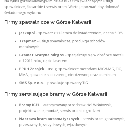
Na rynku górskokalwaryjskim działa kilka firm świadczących usługi
spawalnicze, ślusarskie i serwis bram. Warto je poznać, aby dokonać
świadomego wyboru:
Firmy spawalnicze w Górze Kalwarii
Jarkopol
– spawacz z 11-letnim doświadczeniem, ocena 5.0/5
Trepmet
– usługi spawalnicze, produkcja schodów
metalowych
Gramet Grażyna Mirgos
– specjalizuje się w obróbce metalu
od 2011 roku, cięcie laserem
PPUH Zdrojek
– usługi spawalnicze metodami MIG/MAG, TIG,
MMA, spawanie stali czarnej, nierdzewnej oraz aluminium
SMS Sp. z o.o.
– poszukuje spawaczy TIG
Firmy serwisujące bramy w Górze Kalwarii
Bramy IGEL
– autoryzowany przedstawiciel Wiśniowski,
projektowanie, montaż, serwis bram i ogrodzeń
Naprawa bram automatycznych
– serwis bram garażowych,
przesuwnych, skrzydłowych, wjazdowych