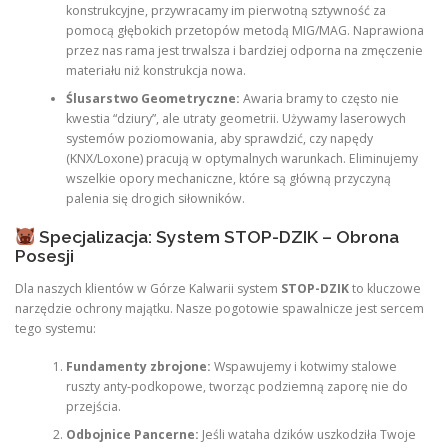
konstrukcyjne, przywracamy im pierwotną sztywność za
pomocą głębokich przetopów metodą MIG/MAG. Naprawiona
przez nas rama jest trwalsza i bardziej odporna na zmęczenie
materiału niż konstrukcja nowa.
Ślusarstwo Geometryczne:
Awaria bramy to często nie
kwestia “dziury”, ale utraty geometrii. Używamy laserowych
systemów poziomowania, aby sprawdzić, czy napędy
(KNX/Loxone) pracują w optymalnych warunkach. Eliminujemy
wszelkie opory mechaniczne, które są główną przyczyną
palenia się drogich siłowników.
Specjalizacja: System STOP-DZIK – Obrona
Posesji
Dla naszych klientów w Górze Kalwarii system
STOP-DZIK
to kluczowe
narzędzie ochrony majątku. Nasze pogotowie spawalnicze jest sercem
tego systemu:
Fundamenty zbrojone:
Wspawujemy i kotwimy stalowe
ruszty anty-podkopowe, tworząc podziemną zaporę nie do
przejścia.
Odbojnice Pancerne:
Jeśli wataha dzików uszkodziła Twoje