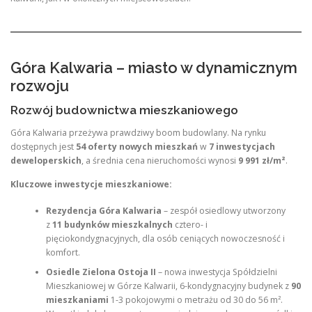
Góra Kalwaria – miasto w dynamicznym
rozwoju
Rozwój budownictwa mieszkaniowego
Góra Kalwaria przeżywa prawdziwy boom budowlany. Na rynku
dostępnych jest
54 oferty nowych mieszkań
w
7 inwestycjach
deweloperskich
, a średnia cena nieruchomości wynosi
9 991 zł/m²
.
Kluczowe inwestycje mieszkaniowe:
Rezydencja Góra Kalwaria
– zespół osiedlowy utworzony
z
11 budynków mieszkalnych
cztero- i
pięciokondygnacyjnych, dla osób ceniących nowoczesność i
komfort
.
Osiedle Zielona Ostoja II
– nowa inwestycja Spółdzielni
Mieszkaniowej w Górze Kalwarii, 6-kondygnacyjny budynek z
90
mieszkaniami
1-3 pokojowymi o metrażu od 30 do 56 m².