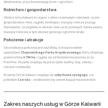
składowania, aż po konserwację bram i ogrodzeń.
Rolnictwo i gospodarstwa
Okolice Góry Kalwarii to region o silnie rozwiniętym rolnictwie. Liczne
gospodarstwa rolne, ciągniki, kombajny i maszyny rolnicze pracują
intensywnie, szczególnie w okresie żniw i prac polowych
. Każda awaria
maszyny rolniczej w tym okresie generuje ogromne straty.
Położenie i atrakcje
Góra Kalwaria położona jest nad Wisłą, w bezpośrednim
sąsiedztwie
Chojnowskiego Parku Krajobrazowego
, który obejmuje
powierzchnię
6 796 ha
i ciągnie się od Konstancina-Jeziorny aż za
Prażmów. W parku znajdują się piaszczyste wydmy, lasy, zalewy i
rzeczne rozlewiska.
W samej Górze Kalwarii znajduje się
zabytkowa synagoga
, a w
pobliskim
Czersku
– średniowieczny zamek książąt mazowieckich.
Zakres naszych usług w Górze Kalwarii