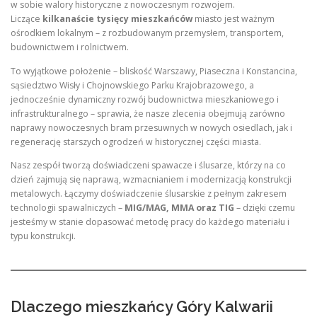
w sobie walory historyczne z nowoczesnym rozwojem.
Liczące
kilkanaście tysięcy mieszkańców
miasto jest ważnym
ośrodkiem lokalnym – z rozbudowanym przemysłem, transportem,
budownictwem i rolnictwem
.
To wyjątkowe położenie – bliskość Warszawy, Piaseczna i Konstancina,
sąsiedztwo Wisły i Chojnowskiego Parku Krajobrazowego, a
jednocześnie dynamiczny rozwój budownictwa mieszkaniowego i
infrastrukturalnego – sprawia, że nasze zlecenia obejmują zarówno
naprawy nowoczesnych bram przesuwnych w nowych osiedlach, jak i
regenerację starszych ogrodzeń w historycznej części miasta.
Nasz zespół tworzą doświadczeni spawacze i ślusarze, którzy na co
dzień zajmują się naprawą, wzmacnianiem i modernizacją konstrukcji
metalowych. Łączymy doświadczenie ślusarskie z pełnym zakresem
technologii spawalniczych –
MIG/MAG, MMA oraz TIG
– dzięki czemu
jesteśmy w stanie dopasować metodę pracy do każdego materiału i
typu konstrukcji
.
Dlaczego mieszkańcy Góry Kalwarii