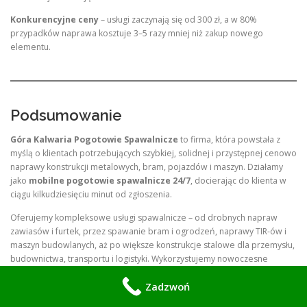
Konkurencyjne ceny
– usługi zaczynają się od 300 zł, a w 80%
przypadków naprawa kosztuje 3–5 razy mniej niż zakup nowego
elementu.
Podsumowanie
Góra Kalwaria Pogotowie Spawalnicze
to firma, która powstała z
myślą o klientach potrzebujących szybkiej, solidnej i przystępnej cenowo
naprawy konstrukcji metalowych, bram, pojazdów i maszyn. Działamy
jako
mobilne pogotowie spawalnicze 24/7
, docierając do klienta w
ciągu kilkudziesięciu minut od zgłoszenia.
Oferujemy kompleksowe usługi spawalnicze – od drobnych napraw
zawiasów i furtek, przez spawanie bram i ogrodzeń, naprawy TIR-ów i
maszyn budowlanych, aż po większe konstrukcje stalowe dla przemysłu,
budownictwa, transportu i logistyki. Wykorzystujemy nowoczesne
metody spawania (MIG/MAG, TIG, MMA), dostosowane do rodzaju
Zadzwoń
materiału i oczekiwań klienta.