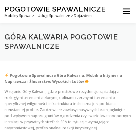
Skip
POGOTOWIE SPAWALNICZE
to
Menu
content
Mobilny Spawacz – Usługi Spawalnicze z Dojazdem
MOBILNY SPAWACZ
WARSZAWA
SPAWACZ
GÓRA KALWARIA POGOTOWIE
SPAWALNICZE
SPAWANIE MIG/MAG (GMAW)
NASZE USŁUGI
Pogotowie Spawalnicze Góra Kalwaria: Mobilna Inżynieria
KONTAKT
Naprawcza i Ślusarstwo Wysokich Lotów
W rejonie Góry Kalwarii, gdzie prestiżowe rezydencje sąsiadują z
rozległymi terenami zielonymi, dolinami rzecznymi i terenami o
specyficznej wilgotności, infrastruktura techniczna jest poddana
nieustannej próbie. Zardzewiałe zawiasy masywnych bram, pęknięte
pod wpływem naporu gruntów ogrodzenia czy awarie kwasoodpornych
instalacji w prywatnych strefach SPA to sytuacje wymagające
natychmiastowej, profesjonalnej reakcji inżynieryjnej.