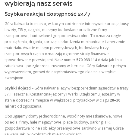
wybierają nasz serwis
Szybka reakcja i dostępność 24/7
Góra Kalwaria to miasto, w którym codziennie intensywnie pracują busy,
lawety, TIR-y, ciągniki, maszyny budowlane oraz liczne firmy
transportowe, budowlane i gospodarstwa rolne
. To oznacza ciągłe
przeciążenia, drgania, korozję, uszkodzenia mechaniczne i zmęczenie
materiału
. Awarie maszyn przemysłowych, budowlanych czy
transportowych często oznaczają ogromne straty finansowe
spowodowane przestojami. Nasz numer
570 933 114
działa jak linia
ratunkowa – po zgłoszeniu ruszamy w kierunku Góry Kalwarii z pełnym
wyposażeniem, gotowi do natychmiastowego działania w trybie
awaryjnym
.
Szybki dojazd
– Góra Kalwaria leży w bezpośrednim sąsiedztwie trasy
S7, Piaseczna, Konstancina-Jeziorny i Warki
. Dzięki temu jesteśmy w
stanie dotrzeć na miejsce w większości przypadków w ciągu
20–30
minut
od zgłoszenia.
Obsługujemy domy jednorodzinne, wspólnoty mieszkaniowe, nowe
osiedla, firmy, hale magazynowe, place budowy, parkingi TIR,
gospodarstwa rolne i obiekty przemysłowe zarówno w samej Górze
Kalwarii, jak i w okolicznych miejscowościach
.