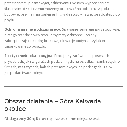
przecinarkami plazmowymi, szlifierkami i pełnym wyposażeniem
ślusarskim, dzięki czemu możemy pracować na poboczu, w polu, na
budowie, przy hali, na parkingu TIR, w deszczu – nawet bez dostępu do
prądu
.
Ochrona mienia podczas pracy.
Spawanie generuje iskry i odpryski,
dlatego standardowo stosujemy maty ochronne i osłony
zabezpieczające kostkę brukową, elewację budynku czy lakier
zaparkowanego pojazdu
.
Elastyczność lokalizacyjna.
Pracujemy zarówno na posesjach
prywatnych, jak i w garażach podziemnych, na osiedlach zamkniętych, w
firmach, magazynach, halach przemysłowych, na parkingach TIR i w
gospodarstwach rolnych
.
Obszar działania – Góra Kalwaria i
okolice
Obsługujemy
Górę Kalwarię
oraz okoliczne miejscowości
: