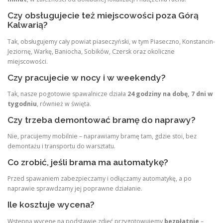
Czy obsługujecie też miejscowości poza Górą
Kalwarią?
Tak, obsługujemy cały powiat piaseczyński, w tym Piaseczno, Konstancin-
Jeziornę, Warkę, Baniocha, Sobików, Czersk oraz okoliczne
miejscowości
.
Czy pracujecie w nocy i w weekendy?
Tak, nasze pogotowie spawalnicze działa
24 godziny na dobę, 7 dni w
tygodniu
, również w święta
.
Czy trzeba demontować bramę do naprawy?
Nie, pracujemy mobilnie – naprawiamy bramę tam, gdzie stoi, bez
demontażu i transportu do warsztatu
.
Co zrobić, jeśli brama ma automatykę?
Przed spawaniem zabezpieczamy i odłączamy automatykę, a po
naprawie sprawdzamy jej poprawne działanie
.
Ile kosztuje wycena?
Wstępną wycenę na podstawie zdjęć przygotowujemy
bezpłatnie
–