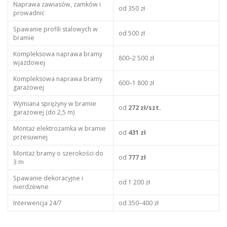
Naprawa zawiasów, zamków i
od 350 zł
prowadnic
Spawanie profili stalowych w
od 500 zł
bramie
Kompleksowa naprawa bramy
800–2 500 zł
wjazdowej
Kompleksowa naprawa bramy
600–1 800 zł
garażowej
Wymiana sprężyny w bramie
od
272 zł/szt.
garażowej (do 2,5 m)
Montaż elektrozamka w bramie
od
431 zł
przesuwnej
Montaż bramy o szerokości do
od
777 zł
3 m
Spawanie dekoracyjne i
od 1 200 zł
nierdzewne
Interwencja 24/7
od 350–400 zł