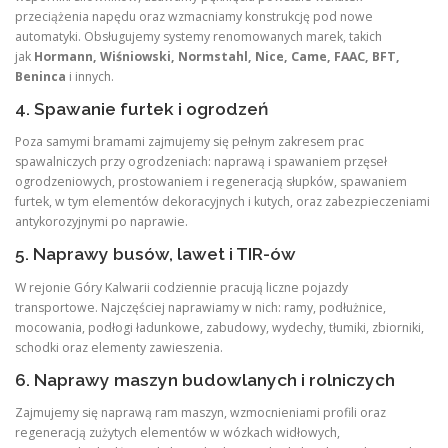
przeciążenia napędu oraz wzmacniamy konstrukcję pod nowe
automatyki. Obsługujemy systemy renomowanych marek, takich
jak
Hormann, Wiśniowski, Normstahl, Nice, Came, FAAC, BFT,
Beninca
i innych
.
4. Spawanie furtek i ogrodzeń
Poza samymi bramami zajmujemy się pełnym zakresem prac
spawalniczych przy ogrodzeniach: naprawą i spawaniem przęseł
ogrodzeniowych, prostowaniem i regeneracją słupków, spawaniem
furtek, w tym elementów dekoracyjnych i kutych, oraz zabezpieczeniami
antykorozyjnymi po naprawie
.
5. Naprawy busów, lawet i TIR-ów
W rejonie Góry Kalwarii codziennie pracują liczne pojazdy
transportowe. Najczęściej naprawiamy w nich: ramy, podłużnice,
mocowania, podłogi ładunkowe, zabudowy, wydechy, tłumiki, zbiorniki,
schodki oraz elementy zawieszenia
.
6. Naprawy maszyn budowlanych i rolniczych
Zajmujemy się naprawą ram maszyn, wzmocnieniami profili oraz
regeneracją zużytych elementów w wózkach widłowych,