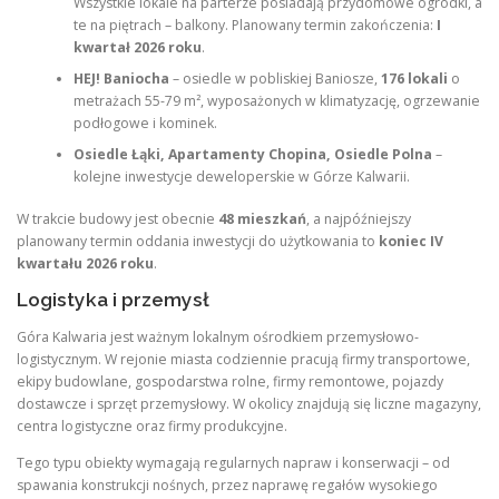
Wszystkie lokale na parterze posiadają przydomowe ogródki, a
te na piętrach – balkony. Planowany termin zakończenia:
I
kwartał 2026 roku
.
HEJ! Baniocha
– osiedle w pobliskiej Baniosze,
176 lokali
o
metrażach 55-79 m², wyposażonych w klimatyzację, ogrzewanie
podłogowe i kominek
.
Osiedle Łąki, Apartamenty Chopina, Osiedle Polna
–
kolejne inwestycje deweloperskie w Górze Kalwarii.
W trakcie budowy jest obecnie
48 mieszkań
, a najpóźniejszy
planowany termin oddania inwestycji do użytkowania to
koniec IV
kwartału 2026 roku
.
Logistyka i przemysł
Góra Kalwaria jest ważnym lokalnym ośrodkiem przemysłowo-
logistycznym. W rejonie miasta codziennie pracują firmy transportowe,
ekipy budowlane, gospodarstwa rolne, firmy remontowe, pojazdy
dostawcze i sprzęt przemysłowy
. W okolicy znajdują się liczne magazyny,
centra logistyczne oraz firmy produkcyjne
.
Tego typu obiekty wymagają regularnych napraw i konserwacji – od
spawania konstrukcji nośnych, przez naprawę regałów wysokiego