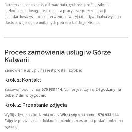
Ostateczna cena zależy od materiału, grubości profilu, zakresu
uszkodzenia, dostępności miejsca pracy oraz pory realizacji
(standardowa vs. nocna interwencja awaryjna). Indywidualna wycena
dostosowuje się do unikalnych potrzeb każdego klienta
.
Proces zamówienia usługi w Górze
Kalwarii
Zamówienie usługi u nas jest proste i szybkie:
Krok 1: Kontakt
Zadzwoń pod numer
570 933 114
. Numer jest czynny
24 godziny na
dobę, 7 dni w tygodniu
.
Krok 2: Przesłanie zdjęcia
Wyślij zdjęcie uszkodzenia przez
WhatsApp
na numer
570 933 114
.
Zdjęcie pozwala nam dokładnie ocenić zakres prac i podać konkretną
wycenę.