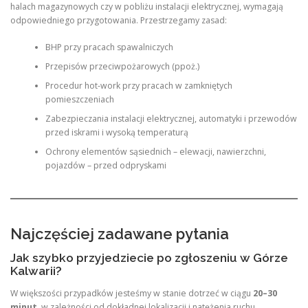
halach magazynowych czy w pobliżu instalacji elektrycznej, wymagają
odpowiedniego przygotowania. Przestrzegamy zasad:
BHP przy pracach spawalniczych
Przepisów przeciwpożarowych (ppoż.)
Procedur hot-work przy pracach w zamkniętych
pomieszczeniach
Zabezpieczania instalacji elektrycznej, automatyki i przewodów
przed iskrami i wysoką temperaturą
Ochrony elementów sąsiednich – elewacji, nawierzchni,
pojazdów – przed odpryskami
Najczęściej zadawane pytania
Jak szybko przyjedziecie po zgłoszeniu w Górze
Kalwarii?
W większości przypadków jesteśmy w stanie dotrzeć w ciągu
20–30
minut
, w zależności od dokładnej lokalizacji i natężenia ruchu
.