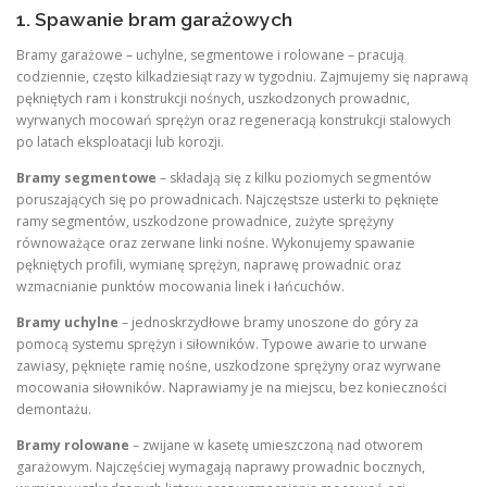
1. Spawanie bram garażowych
Bramy garażowe – uchylne, segmentowe i rolowane – pracują
codziennie, często kilkadziesiąt razy w tygodniu. Zajmujemy się naprawą
pękniętych ram i konstrukcji nośnych, uszkodzonych prowadnic,
wyrwanych mocowań sprężyn oraz regeneracją konstrukcji stalowych
po latach eksploatacji lub korozji.
Bramy segmentowe
– składają się z kilku poziomych segmentów
poruszających się po prowadnicach. Najczęstsze usterki to pęknięte
ramy segmentów, uszkodzone prowadnice, zużyte sprężyny
równoważące oraz zerwane linki nośne. Wykonujemy spawanie
pękniętych profili, wymianę sprężyn, naprawę prowadnic oraz
wzmacnianie punktów mocowania linek i łańcuchów
.
Bramy uchylne
– jednoskrzydłowe bramy unoszone do góry za
pomocą systemu sprężyn i siłowników. Typowe awarie to urwane
zawiasy, pęknięte ramię nośne, uszkodzone sprężyny oraz wyrwane
mocowania siłowników. Naprawiamy je na miejscu, bez konieczności
demontażu.
Bramy rolowane
– zwijane w kasetę umieszczoną nad otworem
garażowym. Najczęściej wymagają naprawy prowadnic bocznych,