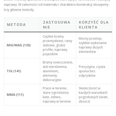
naprawy. W zależności od materiału i charakteru konstrukcji stosujemy
trzy główne metody
.
ZASTOSOWA
KORZYŚĆ DLA
METODA
NIE
KLIENTA
Ciężkie bramy
Mocny przetop,
przemysłowe, ramy
szybkie wykonanie
MIG/MAG (135)
stalowe, grube
naprawy dużych
profile, naprawy
elementów
pojazdów
Bramy nowoczesne,
stal nierdzewna,
Precyzyjna, czysta
TIG (141)
aluminium,
spoina bez
elementy
odprysków
dekoracyjne
Prace w terenie,
Skuteczność w
stare ogrodzenia
każdych warunkach
MMA (111)
kute, żeliwo,
pogodowych (wiatr,
naprawy w terenie
deszcz)