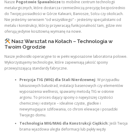
Nasze
Pogotowie Spawalnicze
to mobilne centrum technologii
metalurgicznych, które dostarcza rzemieślniczą precyzję bezpośrednio
do Twojej posiadłości w Górze Kalwarii, Baniosze, Solcu czy okolicach.
Nie jesteśmy serwisem “od wszystkiego” – jesteśmy specjalistami od
metalu i konstrukcji, którzy przywracają funkcjonalność tam, gdzie inni
oferują jedynie kosztowną wymianę na nowe.
Nasz Warsztat na Kołach – Technologia w
Twoim Ogrodzie
Nasze jednostki operacyjne to w pełni wyposażone laboratoria polowe.
Wykorzystujemy technologie, które zapewniają jakość spoiny
przewyższającą standardy fabryczne.
Precyzja TIG (WIG) dla Stali Nierdzewnej:
W przypadku
luksusowych balustrad, instalacji basenowych czy elementów
wyposażenia wellness, spawamy metodą TIG w osłonie
argonu. To proces dający spoiny o najwyższej czystości
chemicznej i estetyce – idealnie czyste, gładkie i
niewymagające szlifowania, co chroni elewacje i posadzki
Twojego domu.
Technologia MIG/MAG dla Konstrukcji Ciężkich:
Jeśli Twoja
brama wjazdowa uległa deformacji lub pękły węzły