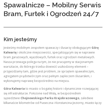
Spawalnicze – Mobilny Serwis
Bram, Furtek i Ogrodzeń 24/7
Kim jesteśmy
Jesteśmy mobilnym zespołem spawaczy i ślusarzy obsługującym
Górę
Kalwarię
i okoliczne miejscowości, specjalizującym się w naprawie
bram garażowych, wjazdowych, furtek oraz ogrodzeń metalowych.
Nasza przewaga polega na tym, że nie pracujemy w stacjonarnym
warsztacie, do którego trzeba dowieźć uszkodzony element –
przyjeżdżamy tam, gdzie jest problem, ze sprzętem spawalniczym,
agregatem prądotwórczym oraz pełnym zapleczem ślusarskim, i
wykonujemy naprawę bezpośrednio na miejscu
.
Góra Kalwaria
to miasto o bogatej historii i dynamicznie rozwijającej
się infrastrukturze. Położone nad Wisłą, w bezpośrednim
sąsiedztwie
Chojnowskiego Parku Krajobrazowego
, zaledwie
kilkanaście kilometrów od Piaseczna i Konstancina-Jeziorny
, miasto łączy