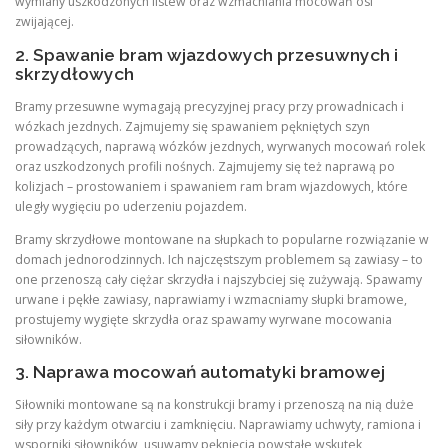
wymiany uszkodzonych listew oraz wzmacniania mocowań osi
zwijającej.
2. Spawanie bram wjazdowych przesuwnych i
skrzydłowych
Bramy przesuwne wymagają precyzyjnej pracy przy prowadnicach i
wózkach jezdnych. Zajmujemy się spawaniem pękniętych szyn
prowadzących, naprawą wózków jezdnych, wyrwanych mocowań rolek
oraz uszkodzonych profili nośnych
. Zajmujemy się też naprawą po
kolizjach – prostowaniem i spawaniem ram bram wjazdowych, które
uległy wygięciu po uderzeniu pojazdem
.
Bramy skrzydłowe montowane na słupkach to popularne rozwiązanie w
domach jednorodzinnych. Ich najczęstszym problemem są zawiasy – to
one przenoszą cały ciężar skrzydła i najszybciej się zużywają. Spawamy
urwane i pękłe zawiasy, naprawiamy i wzmacniamy słupki bramowe,
prostujemy wygięte skrzydła oraz spawamy wyrwane mocowania
siłowników.
3. Naprawa mocowań automatyki bramowej
Siłowniki montowane są na konstrukcji bramy i przenoszą na nią duże
siły przy każdym otwarciu i zamknięciu. Naprawiamy uchwyty, ramiona i
wsporniki siłowników, usuwamy pęknięcia powstałe wskutek