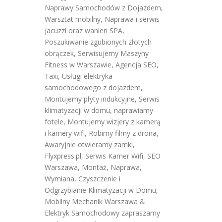
Naprawy Samochodów z Dojazdem
,
Warsztat mobilny
,
Naprawa i serwis
jacuzzi oraz wanien SPA
,
Poszukiwanie zgubionych złotych
obrączek
,
Serwisujemy Maszyny
Fitness w Warszawie
,
Agencja SEO
,
Taxi
,
Usługi elektryka
samochodowego z dojazdem
,
Montujemy płyty indukcyjne
,
Serwis
klimatyzacji w domu
,
naprawiamy
fotele
,
Montujemy wizjery z kamerą
i kamery wifi
,
Robimy filmy z drona
,
Awaryjnie otwieramy zamki
,
Flyxpress.pl
,
Serwis Kamer Wifi
,
SEO
Warszawa
,
Montaż, Naprawa,
Wymiana, Czyszczenie i
Odgrzybianie Klimatyzacji w Domu
,
Mobilny Mechanik Warszawa &
Elektryk Samochodowy
zapraszamy