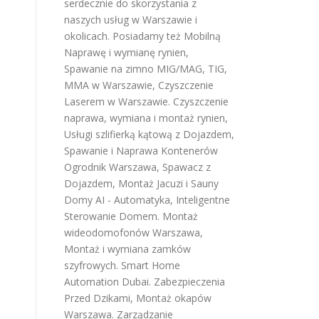
serdecznie do skorzystania z
naszych usług w Warszawie i
okolicach. Posiadamy też
Mobilną
Naprawę i wymianę rynien
,
Spawanie na zimno MIG/MAG, TIG,
MMA w Warszawie
,
Czyszczenie
Laserem w Warszawie
.
Czyszczenie
naprawa, wymiana i montaż rynien
,
Usługi szlifierką kątową z Dojazdem
,
Spawanie i Naprawa Kontenerów
Ogrodnik Warszawa
,
Spawacz z
Dojazdem
,
Montaż Jacuzi i Sauny
Domy AI - Automatyka, Inteligentne
Sterowanie Domem
.
Montaż
wideodomofonów Warszawa
,
Montaż i wymiana zamków
szyfrowych
.
Smart Home
Automation Dubai
.
Zabezpieczenia
Przed Dzikami
,
Montaż okapów
Warszawa
.
Zarządzanie