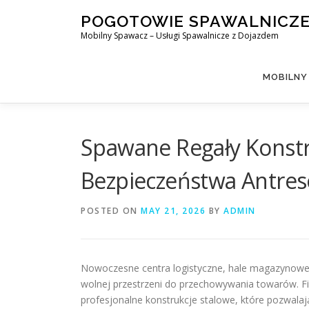
Skip
POGOTOWIE SPAWALNICZ
to
Mobilny Spawacz – Usługi Spawalnicze z Dojazdem
content
MOBILNY
Spawane Regały Konstr
Bezpieczeństwa Antre
POSTED ON
MAY 21, 2026
BY
ADMIN
Nowoczesne centra logistyczne, hale magazynowe 
wolnej przestrzeni do przechowywania towarów. Fir
profesjonalne konstrukcje stalowe, które pozwal