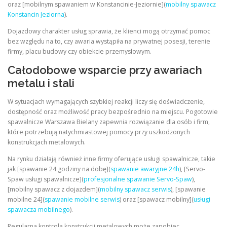
oraz [mobilnym spawaniem w Konstancinie-Jeziornie](
mobilny spawacz
Konstancin Jeziorna
).
Dojazdowy charakter usług sprawia, że klienci mogą otrzymać pomoc
bez względu na to, czy awaria wystąpiła na prywatnej posesji, terenie
firmy, placu budowy czy obiekcie przemysłowym.
Całodobowe wsparcie przy awariach
metalu i stali
W sytuacjach wymagających szybkiej reakcji liczy się doświadczenie,
dostępność oraz możliwość pracy bezpośrednio na miejscu. Pogotowie
spawalnicze Warszawa Bielany zapewnia rozwiązanie dla osób i firm,
które potrzebują natychmiastowej pomocy przy uszkodzonych
konstrukcjach metalowych.
Na rynku działają również inne firmy oferujące usługi spawalnicze, takie
jak [spawanie 24 godziny na dobę](
spawanie awaryjne 24h
), [Servo-
Spaw usługi spawalnicze](
profesjonalne spawanie Servo-Spaw
),
[mobilny spawacz z dojazdem](
mobilny spawacz serwis
), [spawanie
mobilne 24](
spawanie mobilne serwis
) oraz [spawacz mobilny](
usługi
spawacza mobilnego
).
Regularna kontrola konstrukcji metalowych może zapobiec