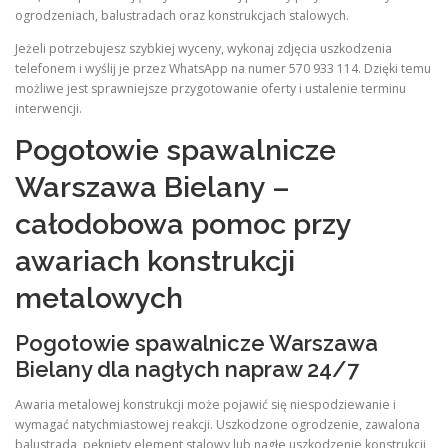
ogrodzeniach, balustradach oraz konstrukcjach stalowych.
Jeżeli potrzebujesz szybkiej wyceny, wykonaj zdjęcia uszkodzenia
telefonem i wyślij je przez WhatsApp na numer 570 933 114. Dzięki temu
możliwe jest sprawniejsze przygotowanie oferty i ustalenie terminu
interwencji.
Pogotowie spawalnicze
Warszawa Bielany –
całodobowa pomoc przy
awariach konstrukcji
metalowych
Pogotowie spawalnicze Warszawa
Bielany dla nagłych napraw 24/7
Awaria metalowej konstrukcji może pojawić się niespodziewanie i
wymagać natychmiastowej reakcji. Uszkodzone ogrodzenie, zawalona
balustrada, pęknięty element stalowy lub nagłe uszkodzenie konstrukcji