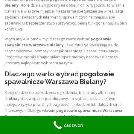
Bielany
, które działa 24 godziny na dobę, 7 dni w tygodniu, to właśnie
trafiłeś we właściwe miejsce. Nasza firma specjalizuje się w realizacji
szybkich i skutecznych interwencji spawalniczych na miejscu, aby
zapewnić Ci bezpieczeństwo i przywrócić pełną funkcjonalność Twoich
konstrukcji.
W tym artykule omówimy, dlaczego warto wybrać
pogotowie
spawalnicze Warszawa Bielany
, jakie sytuacje kwalifikują się do
natychmiastowej pomocy, oraz jak przebiegają nasze interwencje.
Przedstawimy także najpopularniejsze metody napraw i dlaczego
jesteśmy najlepszym wyborem na rynku.
Dlaczego warto wybrać
pogotowie
spawalnicze Warszawa Bielany
?
Kiedy dojdzie do uszkodzenia ogrodzenia, balustrady albo innej
struktury stalowej, czas jest kluczowy. Im szybciej zadziałasz, tym
mniejsze ryzyko poważnych zagrożeń, uszkodzeń lub dalszych strat
finansowych. Dlatego właśnie
pogotowie spawalnicze Warszawa
Bielany
to rozwiązanie, które działa 24/7, zapewniając błyskawiczną
reakcję na zgłoszenie.
Zadzwoń
Nasza firma oferuje: