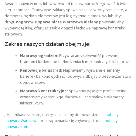
Awaria spawu w nocy lub w weekend to koszmar każdego właściciela
nieruchomości. Tradycyjne zakłady spawalnicze są wtedy zamknięte, a
demontaż ciężkich elementów jest logistycznie niemożliwy lub zbyt
drogi.
Pogotowie spawalnicze Warszawa Bielany
powstało, aby
wypełnić tę lukę, oferując szybki dojazd i fachową naprawę konstrukcji
stalowych.
Zakres naszych działań obejmuje:
Naprawy ogrodzeń:
Przywracamy sztywność przęsłom,
bramom i furtkom po uszkodzeniach mechanicznych lub korozji.
Renowację balustrad:
Naprawiamy wyrwane elementy
barierek balkonowych i schodowych, dbając o bezpieczeństwo
domowników.
Naprawy konstrukcyjne:
Spawamy pęknięte profile nośne,
wzmacniamy konstrukcje dachowe i inne stalowe elementy
infrastruktury.
Jeśli szukasz szerszej oferty, zachęcamy do odwiedzenia
mobilny
spawacz Warszawa
oraz zapoznania się z główną stroną
mobilny-
spawacz.com
.