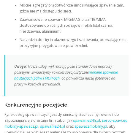
Mocne agregaty prądotwórcze umożliwiające spawanie tam,
gdzie nie ma dostępu do sieci.
Zaawansowane spawarki MIG/MAG oraz TIG/MMA
dostosowane do różnych rodzajów metali (stal czarna,
nierdzewna, aluminium).
Narzędzia do cięcia plazmowego i szlifowania, pozwalające na
precyzyjne przygotowanie powierzchni.
Uwaga:
Nasze usługi wykraczają poza standardowe naprawy
posesyjne. Świadczymy również specjalistyczne
mobilne spawanie
na stacjach paliw i MOP-ach
, co potwierdza naszą gotowość do
pracy w każdych warunkach.
Konkurencyjne podejście
Rynek usług spawalniczych jest dynamiczny. Zachęcamy również do
zapoznania się z ofertami firm takich jak
spawanie24h.pl
,
servo-spaw.eu
,
mobilny-spawacz.pl
,
spawanie24.pl
oraz
spawaczmobilny.pl
, aby
upewnić się, że wybierasz najlepszego wykonawcę dla swoich potrzeb.