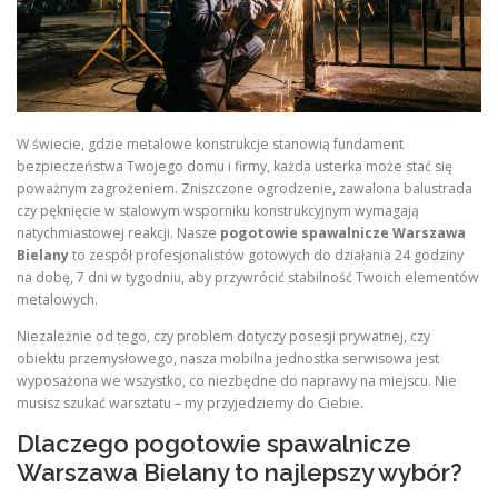
W świecie, gdzie metalowe konstrukcje stanowią fundament
bezpieczeństwa Twojego domu i firmy, każda usterka może stać się
poważnym zagrożeniem. Zniszczone ogrodzenie, zawalona balustrada
czy pęknięcie w stalowym wsporniku konstrukcyjnym wymagają
natychmiastowej reakcji. Nasze
pogotowie spawalnicze Warszawa
Bielany
to zespół profesjonalistów gotowych do działania 24 godziny
na dobę, 7 dni w tygodniu, aby przywrócić stabilność Twoich elementów
metalowych.
Niezależnie od tego, czy problem dotyczy posesji prywatnej, czy
obiektu przemysłowego, nasza mobilna jednostka serwisowa jest
wyposażona we wszystko, co niezbędne do naprawy na miejscu. Nie
musisz szukać warsztatu – my przyjedziemy do Ciebie.
Dlaczego pogotowie spawalnicze
Warszawa Bielany to najlepszy wybór?