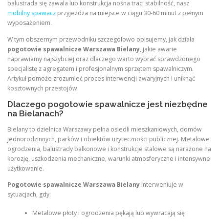
balustrada się zawala lub konstrukcja nośna traci stabilność, nasz
mobilny spawacz
przyjeżdża na miejsce w ciągu 30-60 minut z pełnym
wyposażeniem.
W tym obszernym przewodniku szczegółowo opisujemy, jak działa
pogotowie spawalnicze Warszawa Bielany
, jakie awarie
naprawiamy najszybciej oraz dlaczego warto wybrać sprawdzonego
specjalistę z agregatem i profesjonalnym sprzętem spawalniczym.
Artykuł pomoże zrozumieć proces interwencji awaryjnych i uniknąć
kosztownych przestojów.
Dlaczego pogotowie spawalnicze jest niezbędne
na Bielanach?
Bielany to dzielnica Warszawy pełna osiedli mieszkaniowych, domów
jednorodzinnych, parków i obiektów użyteczności publicznej. Metalowe
ogrodzenia, balustrady balkonowe i konstrukcje stalowe są narażone na
korozję, uszkodzenia mechaniczne, warunki atmosferyczne i intensywne
użytkowanie.
Pogotowie spawalnicze Warszawa Bielany
interweniuje w
sytuacjach, gdy:
Metalowe płoty i ogrodzenia pękają lub wywracają się