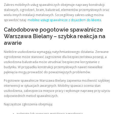
Zakres mobilnych usług spawalniczych obejmuje naprawy konstrukcji
stalowych, ogrodzeń, bram, balustrad, elementów przemysłowych oraz
wielu innych instalacji metalowych. Szczegółowy zakres usług można
sprawdzić tutaj:
mobilne usługi spawalnicze z dojazdem do klienta
.
Całodobowe pogotowie spawalnicze
Warszawa Bielany – szybka reakcja na
awarie
Niektóre uszkodzenia wymagają natychmiastowego działania. Zerwane
ogrodzenie może stanowić zagrożenie dla bezpieczeństwa posesji, a
uszkodzona balustrada może utrudniać bezpieczne korzystanie z
budynku. W przypadku konstrukcji przemysłowych nawet niewielkie
pęknięcia mogą prowadzić do poważniejszych problemów.
Pogotowie spawalnicze Warszawa Bielany zapewnia możliwość szybkiej
interwencji w sytuacjach awaryjnych. Mobilny spawacz ocenia stan
uszkodzenia, zabezpiecza miejsce pracy i wykonuje naprawę przy użyciu
odpowiednich metod spawalniczych.
Najczęstsze zgłoszenia obejmują:
pęknięte lub wyrwane metalowe ogrodzenia,