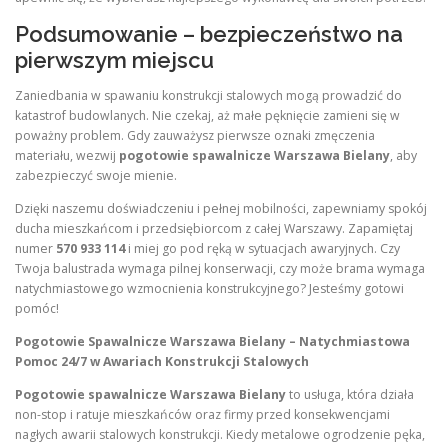
Podsumowanie – bezpieczeństwo na
pierwszym miejscu
Zaniedbania w spawaniu konstrukcji stalowych mogą prowadzić do
katastrof budowlanych. Nie czekaj, aż małe pęknięcie zamieni się w
poważny problem. Gdy zauważysz pierwsze oznaki zmęczenia
materiału, wezwij
pogotowie spawalnicze Warszawa Bielany
, aby
zabezpieczyć swoje mienie.
Dzięki naszemu doświadczeniu i pełnej mobilności, zapewniamy spokój
ducha mieszkańcom i przedsiębiorcom z całej Warszawy. Zapamiętaj
numer
570 933 114
i miej go pod ręką w sytuacjach awaryjnych. Czy
Twoja balustrada wymaga pilnej konserwacji, czy może brama wymaga
natychmiastowego wzmocnienia konstrukcyjnego? Jesteśmy gotowi
pomóc!
Pogotowie Spawalnicze Warszawa Bielany – Natychmiastowa
Pomoc 24/7 w Awariach Konstrukcji Stalowych
Pogotowie spawalnicze Warszawa Bielany
to usługa, która działa
non-stop i ratuje mieszkańców oraz firmy przed konsekwencjami
nagłych awarii stalowych konstrukcji. Kiedy metalowe ogrodzenie pęka,