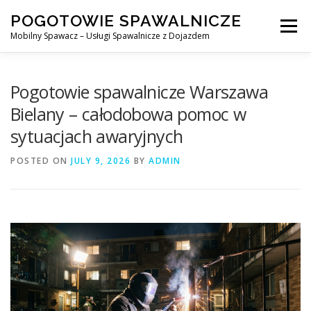
Skip
POGOTOWIE SPAWALNICZE
to
Menu
content
Mobilny Spawacz – Usługi Spawalnicze z Dojazdem
MOBILNY SPAWACZ
WARSZAWA
SPAWACZ
Pogotowie spawalnicze Warszawa
Bielany – całodobowa pomoc w
sytuacjach awaryjnych
SPAWANIE MIG/MAG (GMAW)
NASZE USŁUGI
POSTED ON
JULY 9, 2026
BY
ADMIN
KONTAKT