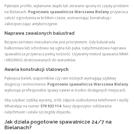
Pęknięte profile, wyłamane słupki lub zerwane spoiny to częsty problem
na Bielanach.
Pogotowie spawalnicze Warszawa Bielany
przywraca
całość ogrodzenia w krótkim czasie, wzmacniając konstrukcję i
zabezpieczając antykorozyjnie.
Naprawa zawalonych balustrad
Bezpieczeństwo mieszkańców jest priorytetem. Gdy balustrada
balkonowa lub schodowa się ugina lub pęka, natychmiastowa naprawa
spawalnicza przywraca pełną nośność. Używamy metod spawania MMA
i MIG/MAG dostosowanych do warunków.
Awaria konstrukcji stalowych
Pęknięcia belek, wsporników czy ram nośnych wymagają szybkiej
diagnozy i wzmocnienia.
Pogotowie spawalnicze Warszawa Bielany
wykonuje profesjonalne spawy nawet w trudno dostępnych miejscach.
Aby uzyskać szybką wycenę, zrób zdjęcie uszkodzenia telefonem i wyślij
WhatsApp na numer
570 933 114
. Nasz dyspozytor oddzwania
natychmiast i ustala szczegóły dojazdu.
Jak działa pogotowie spawalnicze 24/7 na
Bielanach?