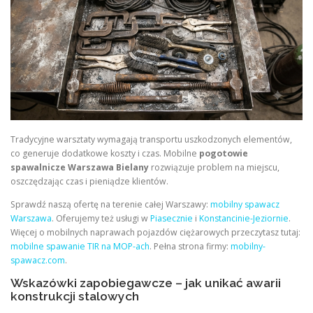
Tradycyjne warsztaty wymagają transportu uszkodzonych elementów,
co generuje dodatkowe koszty i czas. Mobilne
pogotowie
spawalnicze Warszawa Bielany
rozwiązuje problem na miejscu,
oszczędzając czas i pieniądze klientów.
Sprawdź naszą ofertę na terenie całej Warszawy:
mobilny spawacz
Warszawa
. Oferujemy też usługi w
Piasecznie
i
Konstancinie-Jeziornie
.
Więcej o mobilnych naprawach pojazdów ciężarowych przeczytasz tutaj:
mobilne spawanie TIR na MOP-ach
. Pełna strona firmy:
mobilny-
spawacz.com
.
Wskazówki zapobiegawcze – jak unikać awarii
konstrukcji stalowych