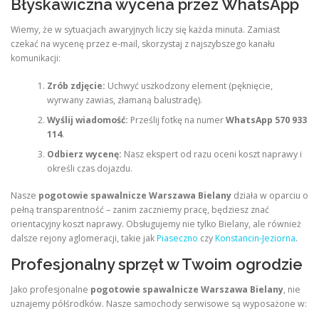
Błyskawiczna wycena przez WhatsApp
Wiemy, że w sytuacjach awaryjnych liczy się każda minuta. Zamiast
czekać na wycenę przez e-mail, skorzystaj z najszybszego kanału
komunikacji:
Zrób zdjęcie:
Uchwyć uszkodzony element (pęknięcie,
wyrwany zawias, złamaną balustradę).
Wyślij wiadomość:
Prześlij fotkę na numer
WhatsApp 570 933
114
.
Odbierz wycenę:
Nasz ekspert od razu oceni koszt naprawy i
określi czas dojazdu.
Nasze
pogotowie spawalnicze Warszawa Bielany
działa w oparciu o
pełną transparentność – zanim zaczniemy pracę, będziesz znać
orientacyjny koszt naprawy. Obsługujemy nie tylko Bielany, ale również
dalsze rejony aglomeracji, takie jak
Piaseczno
czy
Konstancin-Jeziorna
.
Profesjonalny sprzęt w Twoim ogrodzie
Jako profesjonalne
pogotowie spawalnicze Warszawa Bielany
, nie
uznajemy półśrodków. Nasze samochody serwisowe są wyposażone w: