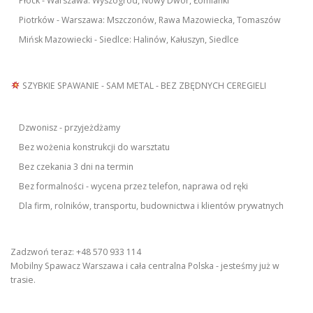
Płock - Warszawa: Wyszogród, Nowy Dwór, Łomianki
Piotrków - Warszawa: Mszczonów, Rawa Mazowiecka, Tomaszów
Mińsk Mazowiecki - Siedlce: Halinów, Kałuszyn, Siedlce
SZYBKIE SPAWANIE - SAM METAL - BEZ ZBĘDNYCH CEREGIELI
Dzwonisz - przyjeżdżamy
Bez wożenia konstrukcji do warsztatu
Bez czekania 3 dni na termin
Bez formalności - wycena przez telefon, naprawa od ręki
Dla firm, rolników, transportu, budownictwa i klientów prywatnych
Zadzwoń teraz: +48 570 933 114
Mobilny Spawacz Warszawa i cała centralna Polska - jesteśmy już w
trasie.