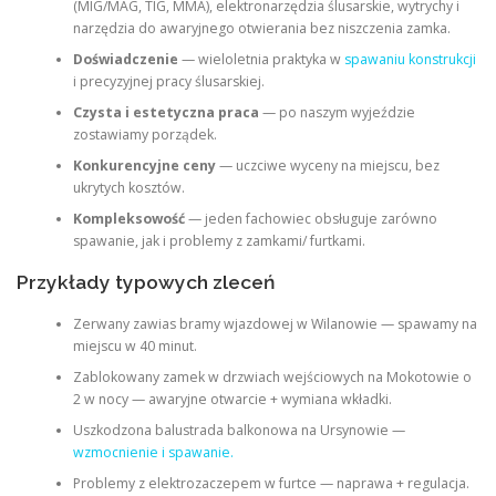
(MIG/MAG, TIG, MMA), elektronarzędzia ślusarskie, wytrychy i
narzędzia do awaryjnego otwierania bez niszczenia zamka.
Doświadczenie
— wieloletnia praktyka w
spawaniu konstrukcji
i precyzyjnej pracy ślusarskiej.
Czysta i estetyczna praca
— po naszym wyjeździe
zostawiamy porządek.
Konkurencyjne ceny
— uczciwe wyceny na miejscu, bez
ukrytych kosztów.
Kompleksowość
— jeden fachowiec obsługuje zarówno
spawanie, jak i problemy z zamkami/ furtkami.
Przykłady typowych zleceń
Zerwany zawias bramy wjazdowej w Wilanowie — spawamy na
miejscu w 40 minut.
Zablokowany zamek w drzwiach wejściowych na Mokotowie o
2 w nocy — awaryjne otwarcie + wymiana wkładki.
Uszkodzona balustrada balkonowa na Ursynowie —
wzmocnienie i spawanie.
Problemy z elektrozaczepem w furtce — naprawa + regulacja.