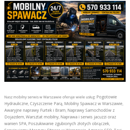
Pogotowie
Nasz mobilny serwis w Warszawie oferuje wiele usług:
Hydrauliczne
Czyszczenie Parą
Mobilny Spawacz w Warszawie
,
,
,
Awaryjne naprawy Furtek i Bram
Naprawy Samochodów z
,
Dojazdem
Warsztat mobilny
Naprawa i serwis jacuzzi oraz
,
,
wanien SPA
Poszukiwanie zgubionych złotych obrączek
,
,