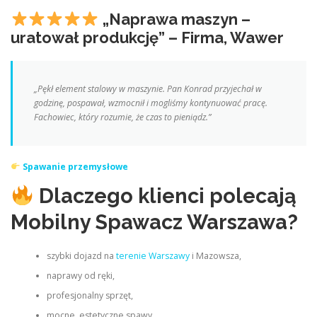
„Naprawa maszyn –
uratował produkcję” – Firma, Wawer
„Pękł element stalowy w maszynie. Pan Konrad przyjechał w
godzinę, pospawał, wzmocnił i mogliśmy kontynuować pracę.
Fachowiec, który rozumie, że czas to pieniądz.”
Spawanie przemysłowe
Dlaczego klienci polecają
Mobilny Spawacz Warszawa?
szybki dojazd na
terenie Warszawy
i Mazowsza,
naprawy od ręki,
profesjonalny sprzęt,
mocne, estetyczne spawy,