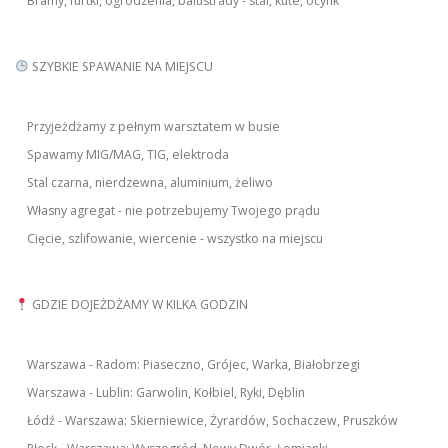
Bramy, furtki, ogrodzenia, balustrady - stal, kute, ocynk
SZYBKIE SPAWANIE NA MIEJSCU
Przyjeżdżamy z pełnym warsztatem w busie
Spawamy MIG/MAG, TIG, elektroda
Stal czarna, nierdzewna, aluminium, żeliwo
Własny agregat - nie potrzebujemy Twojego prądu
Cięcie, szlifowanie, wiercenie - wszystko na miejscu
GDZIE DOJEŻDŻAMY W KILKA GODZIN
Warszawa - Radom: Piaseczno, Grójec, Warka, Białobrzegi
Warszawa - Lublin: Garwolin, Kołbiel, Ryki, Dęblin
Łódź - Warszawa: Skierniewice, Żyrardów, Sochaczew, Pruszków