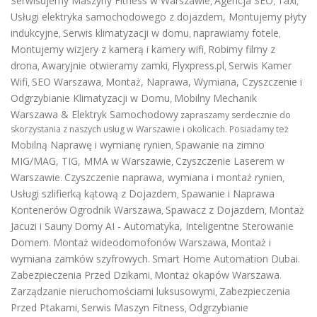
Serwisujemy Maszyny Fitness w Warszawie
Agencja SEO
Taxi
,
,
,
Usługi elektryka samochodowego z dojazdem
,
Montujemy płyty
indukcyjne
Serwis klimatyzacji w domu
naprawiamy fotele
,
,
,
Montujemy wizjery z kamerą i kamery wifi
Robimy filmy z
,
drona
Awaryjnie otwieramy zamki
Flyxpress.pl
Serwis Kamer
,
,
,
Wifi
SEO Warszawa
Montaż, Naprawa, Wymiana, Czyszczenie i
,
,
Odgrzybianie Klimatyzacji w Domu
Mobilny Mechanik
,
Warszawa & Elektryk Samochodowy
zapraszamy serdecznie do
skorzystania z naszych usług w Warszawie i okolicach. Posiadamy też
Mobilną Naprawę i wymianę rynien
Spawanie na zimno
,
MIG/MAG, TIG, MMA w Warszawie
Czyszczenie Laserem w
,
Warszawie
Czyszczenie naprawa, wymiana i montaż rynien
.
,
Usługi szlifierką kątową z Dojazdem
Spawanie i Naprawa
,
Kontenerów
Ogrodnik Warszawa
Spawacz z Dojazdem
Montaż
,
,
Jacuzi i Sauny
Domy AI - Automatyka, Inteligentne Sterowanie
Domem
Montaż wideodomofonów Warszawa
Montaż i
.
,
wymiana zamków szyfrowych
Smart Home Automation Dubai
.
.
Zabezpieczenia Przed Dzikami
Montaż okapów Warszawa
,
.
Zarządzanie nieruchomościami luksusowymi
Zabezpieczenia
,
Przed Ptakami
Serwis Maszyn Fitness
Odgrzybianie
,
,