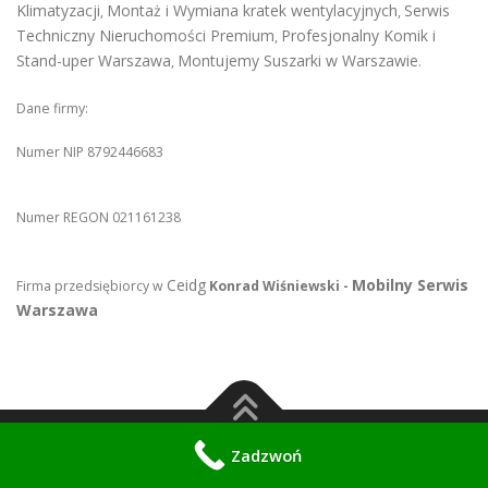
Klimatyzacji
Montaż i Wymiana kratek wentylacyjnych
Serwis
,
,
Techniczny Nieruchomości Premium
Profesjonalny Komik i
,
Stand-uper Warszawa
Montujemy Suszarki w Warszawie
,
.
Dane firmy:
Numer NIP 8792446683
Numer REGON 021161238
Ceidg
Mobilny Serwis
Firma przedsiębiorcy w
Konrad Wiśniewski -
Warszawa
Zadzwoń
Copyright © 2026 Pogotowie Spawalnicze
–
OnePress
theme by
FameThemes