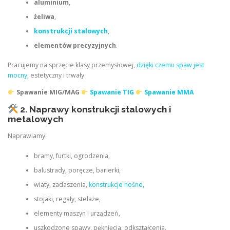
aluminium
,
żeliwa
,
konstrukcji stalowych
,
elementów precyzyjnych
.
Pracujemy na sprzęcie klasy przemysłowej,
dzięki czemu spaw jest
mocny
, estetyczny i trwały.
Spawanie MIG/MAG
Spawanie TIG
Spawanie MMA
2. Naprawy konstrukcji stalowych i
metalowych
Naprawiamy:
bramy, furtki, ogrodzenia,
balustrady, poręcze, barierki,
wiaty, zadaszenia,
konstrukcje nośne,
stojaki, regały, stelaże,
elementy maszyn i urządzeń,
uszkodzone spawy, pęknięcia, odkształcenia.