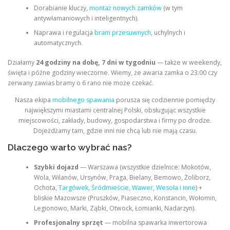
Dorabianie kluczy,
montaż nowych zamków
(w tym
antywłamaniowych i inteligentnych).
Naprawa i regulacja
bram przesuwnych
, uchylnych i
automatycznych.
Działamy
24 godziny na dobę, 7 dni w tygodniu
— także w weekendy,
święta i późne godziny wieczorne. Wiemy, że awaria zamka o 23:00 czy
zerwany zawias bramy o 6 rano nie może czekać.
Nasza ekipa
mobilnego spawania
porusza się codziennie pomiędzy
największymi miastami centralnej Polski, obsługując wszystkie
miejscowości, zakłady, budowy, gospodarstwa i firmy po drodze.
Dojeżdżamy tam, gdzie inni nie chcą lub nie mają czasu.
Dlaczego warto wybrać nas?
Szybki dojazd
— Warszawa (wszystkie dzielnice: Mokotów,
Wola, Wilanów, Ursynów, Praga, Bielany, Bemowo, Żoliborz,
Ochota,
Targówek, Śródmieście, Wawer, Wesoła i inne
) +
bliskie Mazowsze (Pruszków, Piaseczno, Konstancin, Wołomin,
Legionowo, Marki, Ząbki, Otwock, Łomianki, Nadarzyn).
Profesjonalny sprzęt
— mobilna spawarka inwertorowa