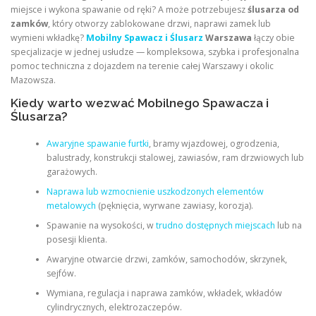
miejsce i wykona spawanie od ręki? A może potrzebujesz
ślusarza od
zamków
, który otworzy zablokowane drzwi, naprawi zamek lub
wymieni wkładkę?
Mobilny Spawacz i Ślusarz
Warszawa
łączy obie
specjalizacje w jednej usłudze — kompleksowa, szybka i profesjonalna
pomoc techniczna z dojazdem na terenie całej Warszawy i okolic
Mazowsza.
Kiedy warto wezwać Mobilnego Spawacza i
Ślusarza?
Awaryjne spawanie furtki
, bramy wjazdowej, ogrodzenia,
balustrady, konstrukcji stalowej, zawiasów, ram drzwiowych lub
garażowych.
Naprawa lub wzmocnienie uszkodzonych elementów
metalowych
(pęknięcia, wyrwane zawiasy, korozja).
Spawanie na wysokości, w
trudno dostępnych miejscach
lub na
posesji klienta.
Awaryjne otwarcie drzwi, zamków, samochodów, skrzynek,
sejfów.
Wymiana, regulacja i naprawa zamków, wkładek, wkładów
cylindrycznych, elektrozaczepów.