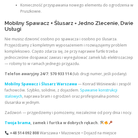
Konieczność przyspawania nowego elementu do ogrodzenia w
Pruszkowie.
Mobilny Spawacz + Ślusarz = Jedno Zlecenie, Dwie
Usługi
Nie musisz dzwonić osobno po spawacza i osobno po ślusarza.
Przyjeżdżamy z kompletnym wyposażeniem i rozwiązujemy problem
kompleksowo. Często zdarza się, że przy naprawie furtki trzeba
jednocześnie dospawać zawias i wyregulować zamek lub elektrozaczep
— robimy to w ramach jednego przyjazdu.
Telefon awaryjny 24/7:
570 933 114
(lub drugi numer, jeśli podany)
Mobilny Spawacz i Ślusarz Warszawa
— Konrad Wiśniewski i zespół
fachowców. Szybko, solidnie, z dojazdem.
Spawanie konstrukcji
stalowych
, naprawa bram i ogrodzeń oraz profesjonalna pomoc
ślusarska w jednym.
Zadzwoń — przyjedziemy i pomożemy, niezależnie od pory dnia i nocy.
Twoja brama
, zamek i furtka w dobrych rękach.
+48 514 092 808
Warszawa • Mazowsze • Dojazd na miejsce