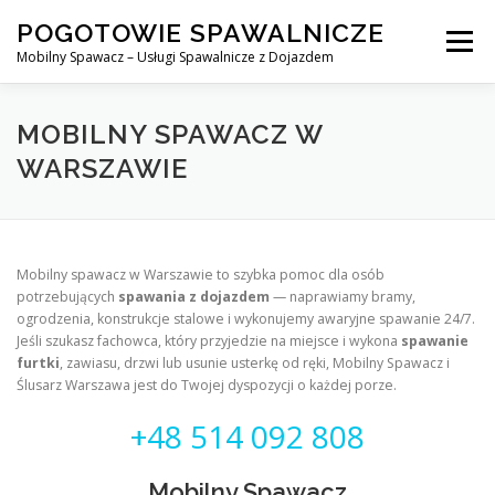
Skip
POGOTOWIE SPAWALNICZE
to
Menu
content
Mobilny Spawacz – Usługi Spawalnicze z Dojazdem
MOBILNY SPAWACZ
WARSZAWA
SPAWACZ
MOBILNY SPAWACZ W
WARSZAWIE
SPAWANIE MIG/MAG (GMAW)
NASZE USŁUGI
Mobilny spawacz w Warszawie to szybka pomoc dla osób
KONTAKT
potrzebujących
spawania z dojazdem
— naprawiamy bramy,
ogrodzenia, konstrukcje stalowe i wykonujemy awaryjne spawanie 24/7.
Jeśli szukasz fachowca, który przyjedzie na miejsce i wykona
spawanie
furtki
, zawiasu, drzwi lub usunie usterkę od ręki, Mobilny Spawacz i
Ślusarz Warszawa jest do Twojej dyspozycji o każdej porze.
+48 514 092 808
Mobilny Spawacz