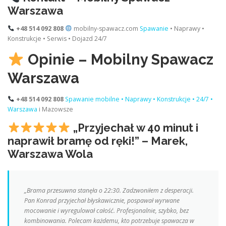
Warszawa
+48 514 092 808
mobilny-spawacz.com
Spawanie
• Naprawy •
Konstrukcje • Serwis • Dojazd 24/7
Opinie – Mobilny Spawacz
Warszawa
+48 514 092 808
Spawanie mobilne • Naprawy • Konstrukcje • 24/7 •
Warszawa
i Mazowsze
„Przyjechał w 40 minut i
naprawił bramę od ręki!” – Marek,
Warszawa Wola
„Brama przesuwna stanęła o 22:30. Zadzwoniłem z desperacji.
Pan Konrad przyjechał błyskawicznie, pospawał wyrwane
mocowanie i wyregulował całość. Profesjonalnie, szybko, bez
kombinowania. Polecam każdemu, kto potrzebuje spawacza w