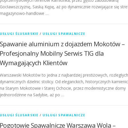
poprzemysłowych terenów Kamionka, przez gęsto zabudowaną
Gocławszczyznę, Saską Kępę, aż po dynamicznie rozwijające się stre
magazynowo-handlowe …
USŁUGI ŚLUSARSKIE
/
USŁUGI SPAWALNICZE
Spawanie aluminium z dojazdem Mokotów –
Profesjonalny Mobilny Serwis TIG dla
Wymagających Klientów
Warszawski Mokotów to jedna z najbardziej prestiżowych, rozległych
dynamicznych dzielnic stolicy. Od eleganckich, historycznych kamienic
na Starym Mokotowie i Starej Ochocie, przez modernistyczne domy
jednorodzinne na Sadybie, aż po …
USŁUGI ŚLUSARSKIE
/
USŁUGI SPAWALNICZE
Pogotowie Spawalnicze Warszawa Wola –