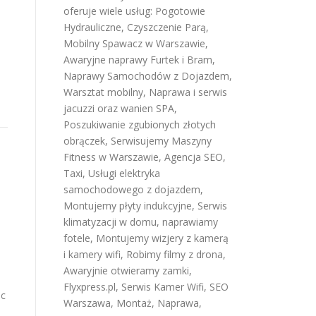
oferuje wiele usług:
Pogotowie
Hydrauliczne
,
Czyszczenie Parą
,
Mobilny Spawacz w Warszawie
,
Awaryjne naprawy Furtek i Bram
,
Naprawy Samochodów z Dojazdem
,
Warsztat mobilny
,
Naprawa i serwis
jacuzzi oraz wanien SPA
,
Poszukiwanie zgubionych złotych
obrączek
,
Serwisujemy Maszyny
Fitness w Warszawie
,
Agencja SEO
,
Taxi
,
Usługi elektryka
samochodowego z dojazdem
,
Montujemy płyty indukcyjne
,
Serwis
klimatyzacji w domu
,
naprawiamy
fotele
,
Montujemy wizjery z kamerą
i kamery wifi
,
Robimy filmy z drona
,
Awaryjnie otwieramy zamki
,
Flyxpress.pl
,
Serwis Kamer Wifi
,
SEO
ac
Warszawa
,
Montaż, Naprawa,