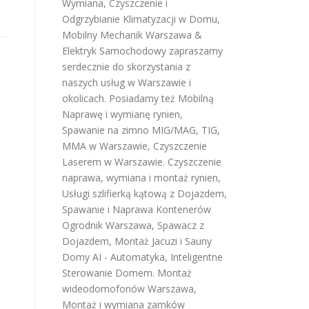
Wymiana, Czyszczenie i
Odgrzybianie Klimatyzacji w Domu
,
Mobilny Mechanik Warszawa &
Elektryk Samochodowy
zapraszamy
serdecznie do skorzystania z
naszych usług w Warszawie i
okolicach. Posiadamy też
Mobilną
Naprawę i wymianę rynien
,
Spawanie na zimno MIG/MAG, TIG,
MMA w Warszawie
,
Czyszczenie
Laserem w Warszawie
.
Czyszczenie
naprawa, wymiana i montaż rynien
,
Usługi szlifierką kątową z Dojazdem
,
Spawanie i Naprawa Kontenerów
Ogrodnik Warszawa
,
Spawacz z
Dojazdem
,
Montaż Jacuzi i Sauny
Domy AI - Automatyka, Inteligentne
Sterowanie Domem
.
Montaż
wideodomofonów Warszawa
,
Montaż i wymiana zamków