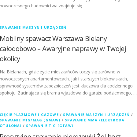
nowoczesnego budownictwa znajduje się …
SPAWANIE MASZYN I URZĄDZEŃ
Mobilny spawacz Warszawa Bielany
całodobowo – Awaryjne naprawy w Twojej
okolicy
Na Bielanach, gdzie życie mieszkańców toczy się zarówno w
nowoczesnych apartamentowcach, jak i starszych blokowiskach,
sprawność systemów zabezpieczeń jest kluczowa dla codziennego
spokoju. Zacinająca się brama wjazdowa do garażu podziemnego, …
CIĘCIE PLAZMOWE I GAZOWE
/
SPAWANIE MASZYN I URZĄDZEŃ
/
SPAWANIE MIG/MAG (GMAW)
/
SPAWANIE MMA (ELEKTRODA
OTULONA)
/
SPAWANIE TIG (GTAW)
Precyzyjne spawanie nierdzewki Żoliborz –