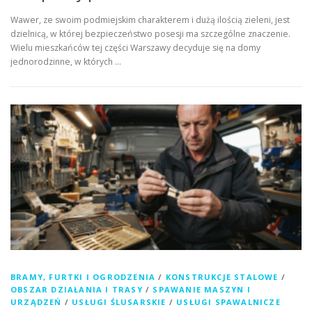
Wawer, ze swoim podmiejskim charakterem i dużą ilością zieleni, jest
dzielnicą, w której bezpieczeństwo posesji ma szczególne znaczenie.
Wielu mieszkańców tej części Warszawy decyduje się na domy
jednorodzinne, w których …
BRAMY, FURTKI I OGRODZENIA
/
KONSTRUKCJE STALOWE
/
OBSZAR DZIAŁANIA I TRASY
/
SPAWANIE MASZYN I
URZĄDZEŃ
/
USŁUGI ŚLUSARSKIE
/
USŁUGI SPAWALNICZE