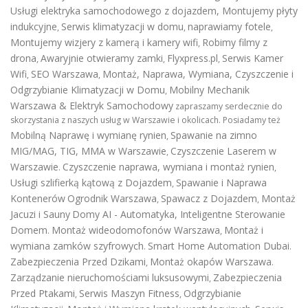
Usługi elektryka samochodowego z dojazdem
,
Montujemy płyty
indukcyjne
Serwis klimatyzacji w domu
naprawiamy fotele
,
,
,
Montujemy wizjery z kamerą i kamery wifi
Robimy filmy z
,
drona
Awaryjnie otwieramy zamki
Flyxpress.pl
Serwis Kamer
,
,
,
Wifi
SEO Warszawa
Montaż, Naprawa, Wymiana, Czyszczenie i
,
,
Odgrzybianie Klimatyzacji w Domu
Mobilny Mechanik
,
Warszawa & Elektryk Samochodowy
zapraszamy serdecznie do
skorzystania z naszych usług w Warszawie i okolicach. Posiadamy też
Mobilną Naprawę i wymianę rynien
Spawanie na zimno
,
MIG/MAG, TIG, MMA w Warszawie
Czyszczenie Laserem w
,
Warszawie
Czyszczenie naprawa, wymiana i montaż rynien
.
,
Usługi szlifierką kątową z Dojazdem
Spawanie i Naprawa
,
Kontenerów
Ogrodnik Warszawa
Spawacz z Dojazdem
Montaż
,
,
Jacuzi i Sauny
Domy AI - Automatyka, Inteligentne Sterowanie
Domem
Montaż wideodomofonów Warszawa
Montaż i
.
,
wymiana zamków szyfrowych
Smart Home Automation Dubai
.
.
Zabezpieczenia Przed Dzikami
Montaż okapów Warszawa
,
.
Zarządzanie nieruchomościami luksusowymi
Zabezpieczenia
,
Przed Ptakami
Serwis Maszyn Fitness
Odgrzybianie
,
,