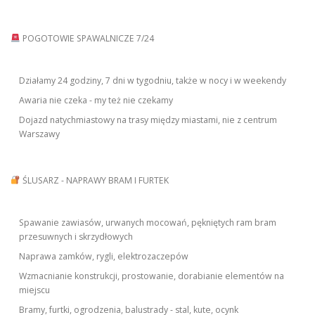
g
a
POGOTOWIE SPAWALNICZE 7/24
t
i
Działamy 24 godziny, 7 dni w tygodniu, także w nocy i w weekendy
o
Awaria nie czeka - my też nie czekamy
n
Dojazd natychmiastowy na trasy między miastami, nie z centrum
Warszawy
ŚLUSARZ - NAPRAWY BRAM I FURTEK
Spawanie zawiasów, urwanych mocowań, pękniętych ram bram
przesuwnych i skrzydłowych
Naprawa zamków, rygli, elektrozaczepów
Wzmacnianie konstrukcji, prostowanie, dorabianie elementów na
miejscu
Bramy, furtki, ogrodzenia, balustrady - stal, kute, ocynk