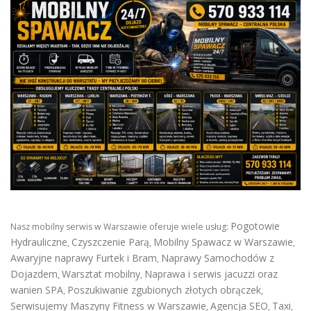
Pogotowie
Nasz mobilny serwis w Warszawie oferuje wiele usług:
Hydrauliczne
Czyszczenie Parą
Mobilny Spawacz w Warszawie
,
,
,
Awaryjne naprawy Furtek i Bram
Naprawy Samochodów z
,
Dojazdem
Warsztat mobilny
Naprawa i serwis jacuzzi oraz
,
,
wanien SPA
Poszukiwanie zgubionych złotych obrączek
,
,
Serwisujemy Maszyny Fitness w Warszawie
Agencja SEO
Taxi
,
,
,