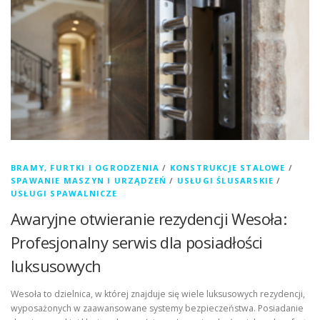
BRAMY, FURTKI I OGRODZENIA
/
KONSTRUKCJE STALOWE
/
SPAWANIE MASZYN I URZĄDZEŃ
/
USŁUGI ŚLUSARSKIE
/
USŁUGI SPAWALNICZE
Awaryjne otwieranie rezydencji Wesoła:
Profesjonalny serwis dla posiadłości
luksusowych
Wesoła to dzielnica, w której znajduje się wiele luksusowych rezydencji,
wyposażonych w zaawansowane systemy bezpieczeństwa. Posiadanie