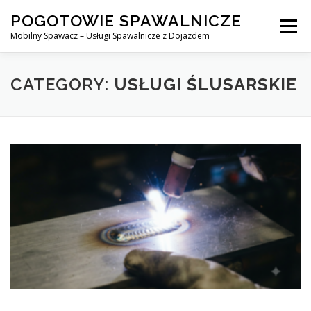
Skip
POGOTOWIE SPAWALNICZE
to
Menu
content
Mobilny Spawacz – Usługi Spawalnicze z Dojazdem
MOBILNY SPAWACZ
WARSZAWA
SPAWACZ
CATEGORY:
USŁUGI ŚLUSARSKIE
SPAWANIE MIG/MAG (GMAW)
NASZE USŁUGI
KONTAKT