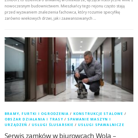
nowoczesnym budownictwem. Mieszkańcy tego rejonu często stają
przed wyzwaniem znalezienia fachowca, który rozumie specyfikę
zarówno wiekowych drzwi, jak i zaawansowanych …
BRAMY, FURTKI I OGRODZENIA
/
KONSTRUKCJE STALOWE
/
OBSZAR DZIAŁANIA I TRASY
/
SPAWANIE MASZYN I
URZĄDZEŃ
/
USŁUGI ŚLUSARSKIE
/
USŁUGI SPAWALNICZE
Serwis zamków w biurowcach Wola –