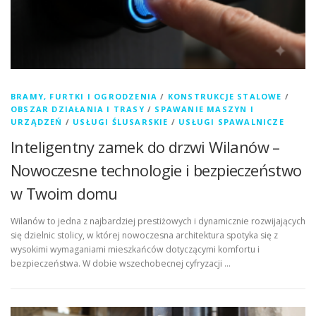
BRAMY, FURTKI I OGRODZENIA
/
KONSTRUKCJE STALOWE
/
OBSZAR DZIAŁANIA I TRASY
/
SPAWANIE MASZYN I
URZĄDZEŃ
/
USŁUGI ŚLUSARSKIE
/
USŁUGI SPAWALNICZE
Inteligentny zamek do drzwi Wilanów –
Nowoczesne technologie i bezpieczeństwo
w Twoim domu
Wilanów to jedna z najbardziej prestiżowych i dynamicznie rozwijających
się dzielnic stolicy, w której nowoczesna architektura spotyka się z
wysokimi wymaganiami mieszkańców dotyczącymi komfortu i
bezpieczeństwa. W dobie wszechobecnej cyfryzacji …