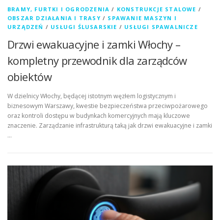
BRAMY, FURTKI I OGRODZENIA
/
KONSTRUKCJE STALOWE
/
OBSZAR DZIAŁANIA I TRASY
/
SPAWANIE MASZYN I
URZĄDZEŃ
/
USŁUGI ŚLUSARSKIE
/
USŁUGI SPAWALNICZE
Drzwi ewakuacyjne i zamki Włochy –
kompletny przewodnik dla zarządców
obiektów
W dzielnicy Włochy, będącej istotnym węzłem logistycznym i
biznesowym Warszawy, kwestie bezpieczeństwa przeciwpożarowego
oraz kontroli dostępu w budynkach komercyjnych mają kluczowe
znaczenie. Zarządzanie infrastrukturą taką jak drzwi ewakuacyjne i zamki
…