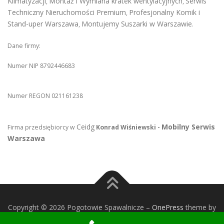
Klimatyzacji
Montaż i Wymiana kratek wentylacyjnych
Serwis
,
,
Techniczny Nieruchomości Premium
Profesjonalny Komik i
,
Stand-uper Warszawa
Montujemy Suszarki w Warszawie
,
.
Dane firmy:
Numer NIP 8792446683
Numer REGON 021161238
Ceidg
Mobilny Serwis
Firma przedsiębiorcy w
Konrad Wiśniewski -
Warszawa
Copyright © 2026 Pogotowie Spawalnicze
–
OnePress
theme by
FameThemes