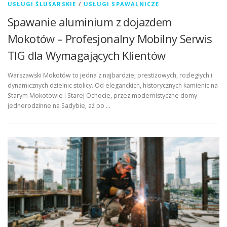
USŁUGI ŚLUSARSKIE
/
USŁUGI SPAWALNICZE
Spawanie aluminium z dojazdem
Mokotów – Profesjonalny Mobilny Serwis
TIG dla Wymagających Klientów
Warszawski Mokotów to jedna z najbardziej prestiżowych, rozległych i
dynamicznych dzielnic stolicy. Od eleganckich, historycznych kamienic na
Starym Mokotowie i Starej Ochocie, przez modernistyczne domy
jednorodzinne na Sadybie, aż po …