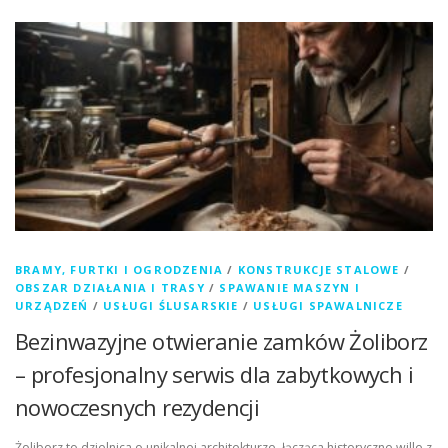
BRAMY, FURTKI I OGRODZENIA
/
KONSTRUKCJE STALOWE
/
OBSZAR DZIAŁANIA I TRASY
/
SPAWANIE MASZYN I
URZĄDZEŃ
/
USŁUGI ŚLUSARSKIE
/
USŁUGI SPAWALNICZE
Bezinwazyjne otwieranie zamków Żoliborz
– profesjonalny serwis dla zabytkowych i
nowoczesnych rezydencji
Żoliborz to dzielnica o unikalnej architekturze, łącząca historyczne wille z