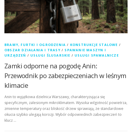
BRAMY, FURTKI I OGRODZENIA
/
KONSTRUKCJE STALOWE
/
OBSZAR DZIAŁANIA I TRASY
/
SPAWANIE MASZYN I
URZĄDZEŃ
/
USŁUGI ŚLUSARSKIE
/
USŁUGI SPAWALNICZE
Zamki odporne na pogodę Anin:
Przewodnik po zabezpieczeniach w leśnym
klimacie
Anin to wyjątkowa dzielnica Warszawy, charakteryzująca się
specyficznym, zalesionym mikroklimatem. Wysoka wilgotność powietrza,
zmienne temperatury oraz bliskość drzew sprawiają, że standardowe
okucia szybko ulegają korozji. Wybór odpowiednich zabezpieczeń to
klucz …