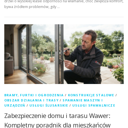
drzwi o wysokiej klasie odporności na włamanie, choć zwiększa komfort,
bywa źródłem problemów, gdy …
BRAMY, FURTKI I OGRODZENIA
/
KONSTRUKCJE STALOWE
/
OBSZAR DZIAŁANIA I TRASY
/
SPAWANIE MASZYN I
URZĄDZEŃ
/
USŁUGI ŚLUSARSKIE
/
USŁUGI SPAWALNICZE
Zabezpieczenie domu i tarasu Wawer:
Kompletny poradnik dla mieszkańców