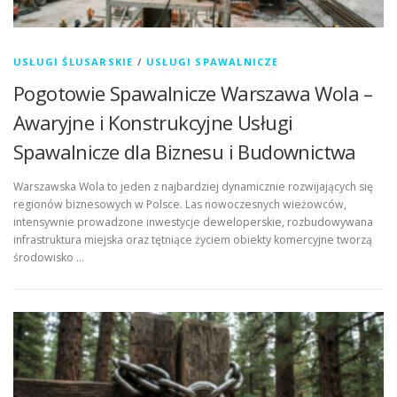
USŁUGI ŚLUSARSKIE
/
USŁUGI SPAWALNICZE
Pogotowie Spawalnicze Warszawa Wola –
Awaryjne i Konstrukcyjne Usługi
Spawalnicze dla Biznesu i Budownictwa
Warszawska Wola to jeden z najbardziej dynamicznie rozwijających się
regionów biznesowych w Polsce. Las nowoczesnych wieżowców,
intensywnie prowadzone inwestycje deweloperskie, rozbudowywana
infrastruktura miejska oraz tętniące życiem obiekty komercyjne tworzą
środowisko …