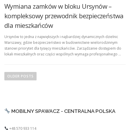
Wymiana zamków w bloku Ursynów –
kompleksowy przewodnik bezpieczeństwa
dla mieszkańców
Ursynów to jedna z największych i najbardziej dynamicznych dzielnic
Warszawy, gdzie bezpieczeństwo w budownictwie wielorodzinnym
stanowi priorytet dla tysięcy mieszkańców. Zarządzanie dostępem do
lokali mieszkalnych oraz części wspólnych wymaga profesjonalnego …
P
o
OLDER POSTS
s
t
s
n
MOBILNY SPAWACZ - CENTRALNA POLSKA
a
v
i
+48 570 933 114