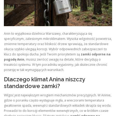
Anin to wyjątkowa dzielnica Warszawy, charakteryzująca się
specyficznym, zalesionym mikroklimatem. Wysoka wilgotność powietrza,
zmienne temperatury oraz bliskość drzew sprawiają, że standardowe
okucia szybko ulegają korozji. Wybór odpowiednich zabezpieczeń to
klucz do spokoju ducha. Jeśli Twoim priorytetem są
zamki odporne na
pogodę Anin
, musisz zwrócić uwagę na detale, które decydują o
trwałości systemu. W tym poradniku wyjaśnimy, jak skutecznie chronić
posesję w tak wymagających warunkach.
Dlaczego klimat Anina niszczy
standardowe zamki?
Wilgoć jest największym wrogiem mechanizmów precyzyjnych. W Aninie,
gdzie o poranku często występuje mgła, a wieczorami temperatura
gwałtownie spada, wewnątrz standardowych wkładek skrapla się woda.
Prowadzi to do korozji elementów wewnętrznych, co w krótkim czasie
skutkuje zacięciem klucza. Dlatego instalując
zamki odporne na