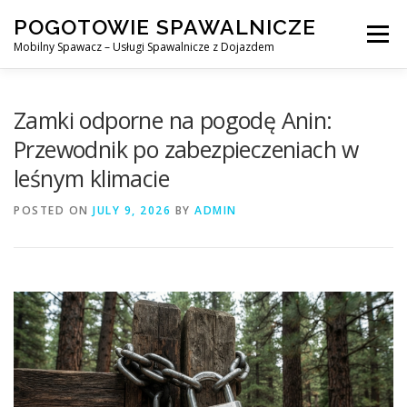
Skip
POGOTOWIE SPAWALNICZE
to
Menu
content
Mobilny Spawacz – Usługi Spawalnicze z Dojazdem
MOBILNY SPAWACZ
WARSZAWA
SPAWACZ
Zamki odporne na pogodę Anin:
Przewodnik po zabezpieczeniach w
leśnym klimacie
SPAWANIE MIG/MAG (GMAW)
NASZE USŁUGI
POSTED ON
JULY 9, 2026
BY
ADMIN
KONTAKT