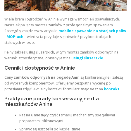
Wiele bram i ogrodzeń w Aninie wymaga wzmocnień spawalniczych.
Nasza ekipa łączy montaż zamków z profesjonalnym spawaniem.
Szczegóły znajdziesz w artykule
mobilne spawanie na stacjach paliw
i MOP-ach
– wiedza ta przydaje się również przy konstrukcjach
stalowych w lesie.
Pełny zakres usług ślusarskich, w tym montaż zamków odpornych na
warunki atmosferyczne, opisany jest na
usługi ślusarskie
.
Cennik i dostępność w Aninie
Ceny
zamków odpornych na pogodę Anin
są konkurencyjne i zależą
od wybranych komponentów. Oferujemy bezpłatną wycenę po
przesłaniu zdjęć. Aktualny kontakt i formularz znajdziesz na
kontakt
.
Praktyczne porady konserwacyjne dla
mieszkańców Anina
Raz na 6 miesięcy czyść i smaruj mechanizmy specjalnymi
preparatami silikonowymi.
Sprawdzaj uszczelki po każdej zimie.