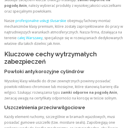
pogodę Anin
, należy wybierać produkty z wysokiej jakości uszczelkami
oraz specjalnymi powłokami.
Nasze
profesjonalne usługi ślusarskie
obejmują fachowy montaż
mechanizmów klasy premium, które zostały zaprojektowane do pracy w
najtrudniejszych warunkach atmosferycznych. Nasza firma, działająca na
terenie
całej Warszawy
, specjalizuje się w rozwiązaniach dedykowanych
właśnie dla takich dzielnic jak Anin.
Kluczowe cechy wytrzymałych
zabezpieczeń
Powłoki antykorozyjne cylindrów
Wysokiej klasy wkładki do drzwi zewnętrznych powinny posiadać
powłoki niklowo-chromowe lub mosiężne, które stanowią barierę dla
wilgoci. Szukając rozwiązania typu
zamki odporne na pogodę Anin
,
zwracaj uwagę na certyfikaty odporności na korozję w teście solnym.
Uszczelnienia przeciwwilgociowe
Każdy element ruchomy, szczególnie w bramach wjazdowych, musi
posiadać gumowe uszczelki (tzw. moisture seals). Zapobiegają one