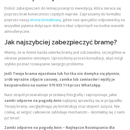
Dobór zabezpieczeń do leśnej posesji to inwestycja, która zwraca się
poprzez brak konieczności częstych napraw. Zapraszamy do kontaktu
poprzez naszą
stronę kontaktową
, gdzie nasi specjaliści odpowiedzą na
wszystkie pytania dotyczące doboru okuć odpornych na trudne warunki
atmosferyczne.
Jak najszybciej zabezpieczyć bramę?
Wiemy, że w Aninie każda usterka bramy jest odczuwalna, szczególnie w
okresie jesienno-zimowym. Uprościliśmy proces konsultacji, abyś mógł
szybko poznać rozwiązanie swojego problemu.
Jeśli Twoja brama wjazdowa lub furtka nie domyka się płynnie,
zrób wyraźne zdjęcie zasuwy, zamka lub zawiasów i wyślij je
bezpośrednio na numer 570 933 114 przez WhatsApp.
Nasz zespół przeanalizuje przesłaną fotografię i zaproponuje, jakie
zamki odporne na pogodę Anin
najlepiej sprawdzą się w przypadku
Twojej bramy, uwzględniając jej konstrukcję oraz stopień zużycia. Nie
czekaj, aż wilgoć całkowicie zablokuje mechanizm – skontaktuj się z nami
już teraz!
Zamki odporne na pogodę Anin – Najlepsze Rozwiązania dla