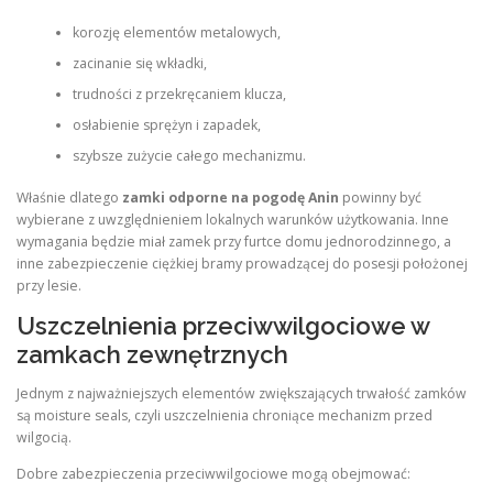
korozję elementów metalowych,
zacinanie się wkładki,
trudności z przekręcaniem klucza,
osłabienie sprężyn i zapadek,
szybsze zużycie całego mechanizmu.
Właśnie dlatego
zamki odporne na pogodę Anin
powinny być
wybierane z uwzględnieniem lokalnych warunków użytkowania. Inne
wymagania będzie miał zamek przy furtce domu jednorodzinnego, a
inne zabezpieczenie ciężkiej bramy prowadzącej do posesji położonej
przy lesie.
Uszczelnienia przeciwwilgociowe w
zamkach zewnętrznych
Jednym z najważniejszych elementów zwiększających trwałość zamków
są moisture seals, czyli uszczelnienia chroniące mechanizm przed
wilgocią.
Dobre zabezpieczenia przeciwwilgociowe mogą obejmować: