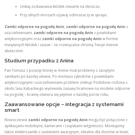
Unikaj zostawiania kłódek otwarte na deszczu.
Przy silnych mrozach używaj odmrażaczy w sprayu.
Zamki odporne na pogodę Anin
,
zamki odporne na pogodę Anin
z
uszczelnieniami,
zamki odporne na pogodę Anin
z powłokami
antykorozyjnymi oraz
zamki odporne na pogodę Anin
w formie
masywnych kłódek i zasuw – te rozwiązania chronią Twoje mienie
skutecznie.
Studium przypadku z Anina
Pan Tomasz z posesji leśnej w Aninie miał problemy z zaciętymi
zamkami po każdej ulewie. Po montażu cylindrów z powłokami
antykorozyjnymi i uszczelnieniami problem zniknął. Podobnie rodzina z
okolic lasu Kabackiego wymieniła zasuwy bramowe na modele odporne
na pogodę – bramę otwiera się płynnie o każdej porze roku.
Zaawansowane opcje – integracja z systemami
smart
Nowoczesne
zamki odporne na pogodę Anin
mogą być połączone z
aplikacjami mobilnymi, kamerami i czujnikami wilgotności. Montujemy
także elektrozamki z zasilaniem awaryjnym, idealne dla domów w lesie,