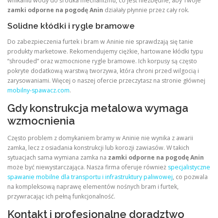
wnikaniu wody do środka mechanizmu, co jest niezbędne, aby Twoje
zamki odporne na pogodę Anin
działały płynnie przez cały rok.
Solidne kłódki i rygle bramowe
Do zabezpieczenia furtek i bram w Aninie nie sprawdzają się tanie
produkty marketowe. Rekomendujemy ciężkie, hartowane kłódki typu
“shrouded” oraz wzmocnione rygle bramowe. Ich korpusy są często
pokryte dodatkową warstwą tworzywa, która chroni przed wilgocią i
zarysowaniami. Więcej o naszej ofercie przeczytasz na stronie głównej
mobilny-spawacz.com
.
Gdy konstrukcja metalowa wymaga
wzmocnienia
Często problem z domykaniem bramy w Aninie nie wynika z awarii
zamka, lecz z osiadania konstrukcji lub korozji zawiasów. W takich
sytuacjach sama wymiana zamka na
zamki odporne na pogodę Anin
może być niewystarczająca. Nasza firma oferuje również
specjalistyczne
spawanie mobilne dla transportu i infrastruktury paliwowej
, co pozwala
na kompleksową naprawę elementów nośnych bram i furtek,
przywracając ich pełną funkcjonalność.
Kontakt i profesjonalne doradztwo