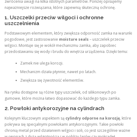
zwrócenia uwagi na kilka istotnych parametrów. Poniżej opisujemy
najważniejsze rozwiązania, które zapewnią skuteczną ochronę.
1. Uszczelki przeciw wilgoci i ochronne
uszczelnienia
Podstawowym elementem, który zwiększa odporność zamka na warunki
pogodowe, jest zastosowanie
moisture seals
– uszczelek przeciw
wilgoci. Montuje się je wokół mechanizmu zamka, aby zapobiec
przedostawaniu się wody i brudu do wnętrza urządzenia. Dzięki temu:
Zamek nie ulega korozji.
Mechanizm działa płynnie, nawet po latach.
Zwiększa się żywotność elementów.
Na rynku dostępne są różne typy uszczelek, od silikonowych po
gumowe, które można łatwo dopasować do każdego typu zamka.
2. Powłoki antykorozyjne na cylindrach
Kolejnym kluczowym aspektem są
cylindry odporne na korozję
, które
pokrywa się specjalnymi powłokami antykorozyjnymi. Takie powłoki
chronią metal przed działaniem wilgoci i soli, co jest szczególnie ważne
w rejonach z dużą wilgotnością i w pobliżu lasów czy mokradeł.