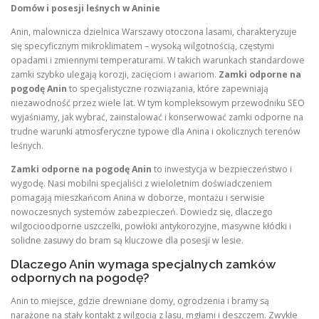
Domów i posesji leśnych w Aninie
Anin, malownicza dzielnica Warszawy otoczona lasami, charakteryzuje
się specyficznym mikroklimatem – wysoką wilgotnością, częstymi
opadami i zmiennymi temperaturami. W takich warunkach standardowe
zamki szybko ulegają korozji, zacięciom i awariom.
Zamki odporne na
pogodę Anin
to specjalistyczne rozwiązania, które zapewniają
niezawodność przez wiele lat. W tym kompleksowym przewodniku SEO
wyjaśniamy, jak wybrać, zainstalować i konserwować zamki odporne na
trudne warunki atmosferyczne typowe dla Anina i okolicznych terenów
leśnych.
Zamki odporne na pogodę Anin
to inwestycja w bezpieczeństwo i
wygodę. Nasi mobilni specjaliści z wieloletnim doświadczeniem
pomagają mieszkańcom Anina w doborze, montażu i serwisie
nowoczesnych systemów zabezpieczeń. Dowiedz się, dlaczego
wilgocioodporne uszczelki, powłoki antykorozyjne, masywne kłódki i
solidne zasuwy do bram są kluczowe dla posesji w lesie.
Dlaczego Anin wymaga specjalnych zamków
odpornych na pogodę?
Anin to miejsce, gdzie drewniane domy, ogrodzenia i bramy są
narażone na stały kontakt z wilgocią z lasu, mgłami i deszczem. Zwykłe