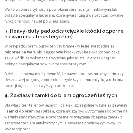
Warto wybierać cylindry z powłokami ceramicznymi, niklowymi lub
pokryte specjalnym lakierem, które gwarantują trwałość i zachowanie
funkcjonalności nawet po wielu latach.
3. Heavy-duty padlocks (ciężkie kłódki odporne
na warunki atmosferyczne)
W przypadku bram, ogrodzeń czy bramek w lesie, niezbędne są
odporne na warunki pogodowe
kłódki, czyli heavy-duty padlocks.
Takie kłódki są wykonane z wysokiej jakości stali nierdzewnej lub
pokryte specjalnymi powłokami antykorozyjnymi.
Dzięki nim można mieć pewność, że nawet podczas mroźnych zim czy
deszczowej pogody, zamek nie ulegnie szybkiemu zużyciu, a ochrona
posesji będzie na najwyższym poziomie.
4. Zawiasy i zamki do bram ogrodzeń leśnych
Dla właścicieli terenów leśnych i działek, szczególnie ważne są
zawiasy
i zamki do bram ogrodzeń
, które muszą być wytrzymałe i odporne na
warunki atmosferyczne. Nowoczesne rozwiązania obejmują zamek z
zabezpieczeniem antykorozyjnym, a zawiasy z powłoką cynkową lub
kwasoodporną.