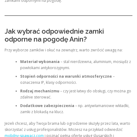
zamkami odpornymi na pogodę.
Jak wybrać odpowiednie zamki
odporne na pogodę Anin?
Przy wyborze zamków i okuć na zewnątrz, warto zwrócić uwagę na:
Materiał wykonania
– stal nierdzewna, aluminium, mosiądz z
powłokami antykorozyjnymi.
Stopień odporności na warunki atmosferyczne
–
oznaczenia IP, klasy odporności.
Rodzaj mechanizmu
– czy jest łatwy do obsługi, czy można go
zdalnie sterować.
Dodatkowe zabezpieczenia
– np. antywłamaniowe wkładki,
zamki z blokadą na klucz.
Jeżeli chcesz, aby Twoja brama lub ogrodzenie służyły przez lata, warto
skorzystać z usług profesjonalistów. Możesz na przykład odwiedzić
mobilny-spawacz.com
i poznać pełną ofertę usług ślusarskich i