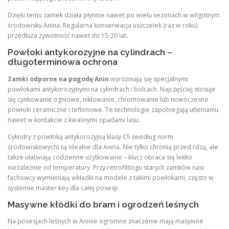
Dzięki temu zamek działa płynnie nawet po wielu sezonach w wilgotnym
środowisku Anina. Regularna konserwacja uszczelek (raz w roku)
przedłuża żywotność nawet do 15-20 lat.
Powłoki antykorozyjne na cylindrach –
długoterminowa ochrona
Zamki odporne na pogodę Anin
wyróżniają się specjalnymi
powłokami antykorozyjnymi na cylindrach i bolcach. Najczęściej stosuje
się cynkowanie ogniowe, niklowanie, chromowanie lub nowoczesne
powłoki ceramiczne i teflonowe. Te technologie zapobiegają utlenianiu
nawet w kontakcie z kwaśnymi opadami lasu.
Cylindry z powłoką antykorozyjną klasy C5 (według norm
środowiskowych) są idealne dla Anina. Nie tylko chronią przed rdzą, ale
także ułatwiają codzienne użytkowanie – klucz obraca się lekko
niezależnie od temperatury. Przy retrofittingu starych zamków nasi
fachowcy wymieniają wkładki na modele z takimi powłokami, często w
systemie master key dla całej posesji.
Masywne kłódki do bram i ogrodzeń leśnych
Na posesjach leśnych w Aninie ogromne znaczenie mają masywne