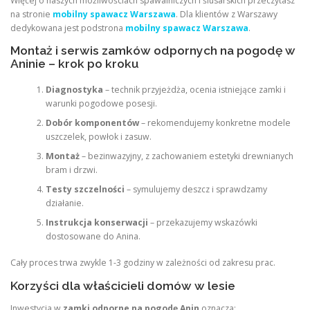
Więcej o naszych możliwościach spawalniczych i ślusarskich przeczytasz
na stronie
mobilny spawacz Warszawa
. Dla klientów z Warszawy
dedykowana jest podstrona
mobilny spawacz Warszawa
.
Montaż i serwis zamków odpornych na pogodę w
Aninie – krok po kroku
Diagnostyka
– technik przyjeżdża, ocenia istniejące zamki i
warunki pogodowe posesji.
Dobór komponentów
– rekomendujemy konkretne modele
uszczelek, powłok i zasuw.
Montaż
– bezinwazyjny, z zachowaniem estetyki drewnianych
bram i drzwi.
Testy szczelności
– symulujemy deszcz i sprawdzamy
działanie.
Instrukcja konserwacji
– przekazujemy wskazówki
dostosowane do Anina.
Cały proces trwa zwykle 1-3 godziny w zależności od zakresu prac.
Korzyści dla właścicieli domów w lesie
Inwestycja w
zamki odporne na pogodę Anin
oznacza: