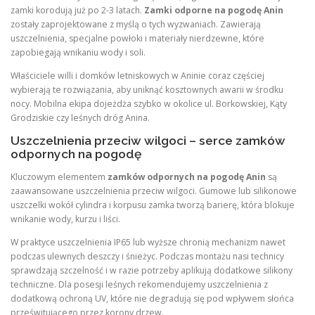
zamki korodują już po 2-3 latach.
Zamki odporne na pogodę Anin
zostały zaprojektowane z myślą o tych wyzwaniach. Zawierają
uszczelnienia, specjalne powłoki i materiały nierdzewne, które
zapobiegają wnikaniu wody i soli.
Właściciele willi i domków letniskowych w Aninie coraz częściej
wybierają te rozwiązania, aby uniknąć kosztownych awarii w środku
nocy. Mobilna ekipa dojeżdża szybko w okolice ul. Borkowskiej, Kąty
Grodziskie czy leśnych dróg Anina.
Uszczelnienia przeciw wilgoci – serce zamków
odpornych na pogodę
Kluczowym elementem
zamków odpornych na pogodę Anin
są
zaawansowane uszczelnienia przeciw wilgoci. Gumowe lub silikonowe
uszczelki wokół cylindra i korpusu zamka tworzą barierę, która blokuje
wnikanie wody, kurzu i liści.
W praktyce uszczelnienia IP65 lub wyższe chronią mechanizm nawet
podczas ulewnych deszczy i śnieżyc. Podczas montażu nasi technicy
sprawdzają szczelność i w razie potrzeby aplikują dodatkowe silikony
techniczne. Dla posesji leśnych rekomendujemy uszczelnienia z
dodatkową ochroną UV, które nie degradują się pod wpływem słońca
prześwitującego przez korony drzew.