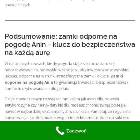
spawalniczych.
Podsumowanie: zamki odporne na
pogodę Anin – klucz do bezpieczeństwa
na każdą aurę
W dzisiejszych czasach, kiedy pogoda staje się coraz bardziej
nieprzewidywalna, niezwykle ważne jest, aby inwestować w wysokiej
jakości, odporne na warunki atmosferyczne zamki i okucia.
Zamki
odporne na pogodę Anin
to gwarancja trwałości, bezpieczeństwa i
komfortu użytkowania na długie lata.
Dzięki nowoczesnym rozwiązaniom, takim jak uszczelki, powłoki
antykorozyjne czy heavy-duty kłódki, możesz chronić swoją posesję
nawet w najbardziej ekstremalnych warunkach. Pamiętaj, że regularna
konserwacja i profesjonalne wsparcie techniczne to klucz do sukcesu.
Jeśli masz problem z zamkiem lub chcesz się upewnić, że Twoja brama
Zadzwoń
jest odpowiednio zabezpieczona, skontaktuj się z nami. Wyślij zdjęcie