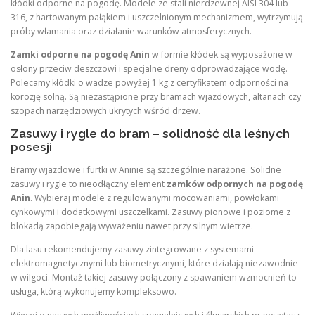
kłódki odporne na pogodę. Modele ze stali nierdzewnej AISI 304 lub
316, z hartowanym pałąkiem i uszczelnionym mechanizmem, wytrzymują
próby włamania oraz działanie warunków atmosferycznych.
Zamki odporne na pogodę Anin
w formie kłódek są wyposażone w
osłony przeciw deszczowi i specjalne dreny odprowadzające wodę.
Polecamy kłódki o wadze powyżej 1 kg z certyfikatem odporności na
korozję solną. Są niezastąpione przy bramach wjazdowych, altanach czy
szopach narzędziowych ukrytych wśród drzew.
Zasuwy i rygle do bram – solidność dla leśnych
posesji
Bramy wjazdowe i furtki w Aninie są szczególnie narażone. Solidne
zasuwy i rygle to nieodłączny element
zamków odpornych na pogodę
Anin
. Wybieraj modele z regulowanymi mocowaniami, powłokami
cynkowymi i dodatkowymi uszczelkami. Zasuwy pionowe i poziome z
blokadą zapobiegają wyważeniu nawet przy silnym wietrze.
Dla lasu rekomendujemy zasuwy zintegrowane z systemami
elektromagnetycznymi lub biometrycznymi, które działają niezawodnie
w wilgoci. Montaż takiej zasuwy połączony z spawaniem wzmocnień to
usługa, którą wykonujemy kompleksowo.