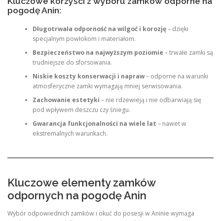
Kluczowe korzyści z wyboru zamków odporne na
pogodę Anin:
Długotrwała odporność na wilgoć i korozję
– dzięki
specjalnym powłokom i materiałom.
Bezpieczeństwo na najwyższym poziomie
– trwałe zamki są
trudniejsze do sforsowania.
Niskie koszty konserwacji i napraw
– odporne na warunki
atmosferyczne zamki wymagają mniej serwisowania.
Zachowanie estetyki
– nie rdzewieją i nie odbarwiają się
pod wpływem deszczu czy śniegu.
Gwarancja funkcjonalności na wiele lat
– nawet w
ekstremalnych warunkach.
Kluczowe elementy zamków
odpornych na pogodę Anin
Wybór odpowiednich zamków i okuć do posesji w Aninie wymaga