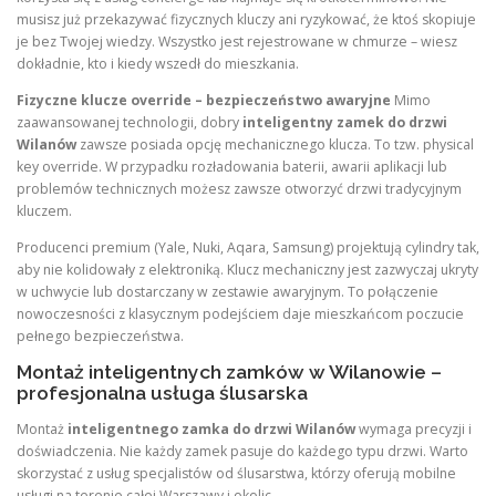
musisz już przekazywać fizycznych kluczy ani ryzykować, że ktoś skopiuje
je bez Twojej wiedzy. Wszystko jest rejestrowane w chmurze – wiesz
dokładnie, kto i kiedy wszedł do mieszkania.
Fizyczne klucze override – bezpieczeństwo awaryjne
Mimo
zaawansowanej technologii, dobry
inteligentny zamek do drzwi
Wilanów
zawsze posiada opcję mechanicznego klucza. To tzw. physical
key override. W przypadku rozładowania baterii, awarii aplikacji lub
problemów technicznych możesz zawsze otworzyć drzwi tradycyjnym
kluczem.
Producenci premium (Yale, Nuki, Aqara, Samsung) projektują cylindry tak,
aby nie kolidowały z elektroniką. Klucz mechaniczny jest zazwyczaj ukryty
w uchwycie lub dostarczany w zestawie awaryjnym. To połączenie
nowoczesności z klasycznym podejściem daje mieszkańcom poczucie
pełnego bezpieczeństwa.
Montaż inteligentnych zamków w Wilanowie –
profesjonalna usługa ślusarska
Montaż
inteligentnego zamka do drzwi Wilanów
wymaga precyzji i
doświadczenia. Nie każdy zamek pasuje do każdego typu drzwi. Warto
skorzystać z usług specjalistów od ślusarstwa, którzy oferują mobilne
usługi na terenie całej Warszawy i okolic.