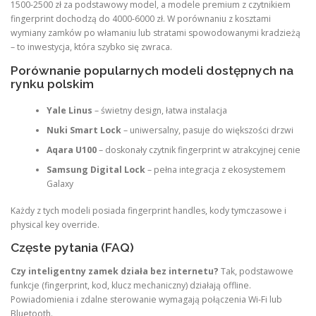
1500-2500 zł za podstawowy model, a modele premium z czytnikiem
fingerprint dochodzą do 4000-6000 zł. W porównaniu z kosztami
wymiany zamków po włamaniu lub stratami spowodowanymi kradzieżą
– to inwestycja, która szybko się zwraca.
Porównanie popularnych modeli dostępnych na
rynku polskim
Yale Linus
– świetny design, łatwa instalacja
Nuki Smart Lock
– uniwersalny, pasuje do większości drzwi
Aqara U100
– doskonały czytnik fingerprint w atrakcyjnej cenie
Samsung Digital Lock
– pełna integracja z ekosystemem
Galaxy
Każdy z tych modeli posiada fingerprint handles, kody tymczasowe i
physical key override.
Częste pytania (FAQ)
Czy inteligentny zamek działa bez internetu?
Tak, podstawowe
funkcje (fingerprint, kod, klucz mechaniczny) działają offline.
Powiadomienia i zdalne sterowanie wymagają połączenia Wi-Fi lub
Bluetooth.