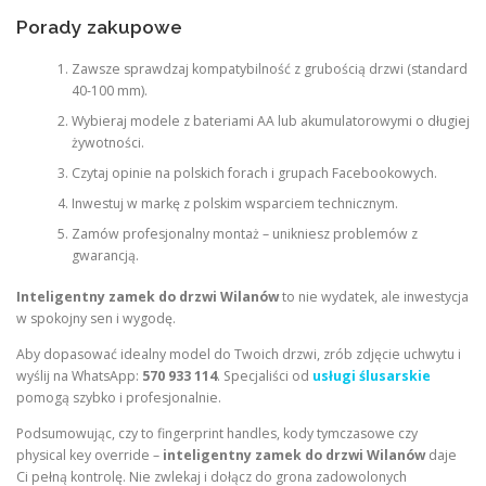
Porady zakupowe
Zawsze sprawdzaj kompatybilność z grubością drzwi (standard
40-100 mm).
Wybieraj modele z bateriami AA lub akumulatorowymi o długiej
żywotności.
Czytaj opinie na polskich forach i grupach Facebookowych.
Inwestuj w markę z polskim wsparciem technicznym.
Zamów profesjonalny montaż – unikniesz problemów z
gwarancją.
Inteligentny zamek do drzwi Wilanów
to nie wydatek, ale inwestycja
w spokojny sen i wygodę.
Aby dopasować idealny model do Twoich drzwi, zrób zdjęcie uchwytu i
wyślij na WhatsApp:
570 933 114
. Specjaliści od
usługi ślusarskie
pomogą szybko i profesjonalnie.
Podsumowując, czy to fingerprint handles, kody tymczasowe czy
physical key override –
inteligentny zamek do drzwi Wilanów
daje
Ci pełną kontrolę. Nie zwlekaj i dołącz do grona zadowolonych