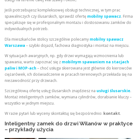
Jeśli potrzebujesz kompleksowej obsługi technicznej, w tym prac
spawalniczych czy ślusarskich, sprawdź ofertę
mobilny spawacz
. Firma
specjalizuje się w profesjonalnym montażu i dostosowaniu zamków do
indywidualnych potrzeb.
Dla mieszkańców stolicy szczególnie polecamy
mobilny spawacz
Warszawa
– szybki dojazd, fachowa diagnostyka i montaż na miejscu.
W sytuacjach awaryjnych, np. gdy drzwi wymagają wzmocnienia lub
spawania, warto zapoznać się z
mobilnym spawaniem na stacjach
paliw i MOP-ach
– choć usługa skierowana jest głównie do kierowców
ciężarówek, ich doświadczenie w pracach terenowych przekłada się na
niezawodność przy drzwiach.
Szczegółową ofertę usług ślusarskich znajdziesz na
usługi ślusarskie
.
Montaż inteligentnych zamków, wymiana cylindrów, dorabianie kluczy –
wszystko w jednym miejscu.
W razie pytań lub wyceny skontaktuj się bezpośrednio:
kontakt
.
Inteligentny zamek do drzwi Wilanów w praktyce
– przykłady użycia