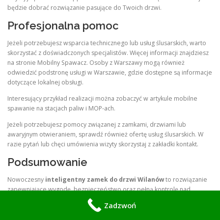
będzie dobrać rozwiązanie pasujące do Twoich drzwi.
Profesjonalna pomoc
Jeżeli potrzebujesz wsparcia technicznego lub usług ślusarskich, warto
skorzystać z doświadczonych specjalistów. Więcej informacji znajdziesz
na stronie Mobilny Spawacz. Osoby z Warszawy mogą również
odwiedzić podstronę usługi w Warszawie, gdzie dostępne są informacje
dotyczące lokalnej obsługi.
Interesujący przykład realizacji można zobaczyć w artykule mobilne
spawanie na stacjach paliw i MOP-ach.
Jeżeli potrzebujesz pomocy związanej z zamkami, drzwiami lub
awaryjnym otwieraniem, sprawdź również ofertę usług ślusarskich. W
razie pytań lub chęci umówienia wizyty skorzystaj z zakładki kontakt.
Podsumowanie
Nowoczesny
inteligentny zamek do drzwi Wilanów
to rozwiązanie
zapewniające wygodę, bezpieczeństwo oraz pełną kontrolę nad
dostępem do mieszkania. Funkcje takie jak czytnik linii papilarnych,
Zadzwoń
tymczasowe kody dostępu oraz możliwość awaryjnego otwierania
tradycyjnym kluczem sprawiają, że system doskonale odpowiada na