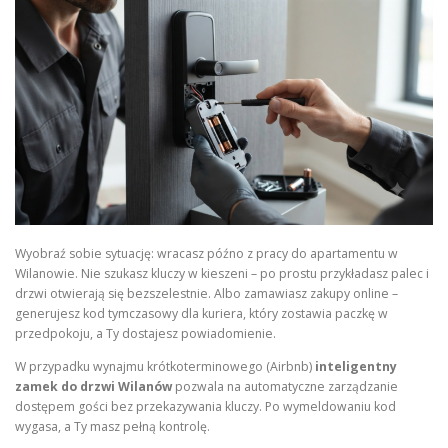
Wyobraź sobie sytuację: wracasz późno z pracy do apartamentu w
Wilanowie. Nie szukasz kluczy w kieszeni – po prostu przykładasz palec i
drzwi otwierają się bezszelestnie. Albo zamawiasz zakupy online –
generujesz kod tymczasowy dla kuriera, który zostawia paczkę w
przedpokoju, a Ty dostajesz powiadomienie.
W przypadku wynajmu krótkoterminowego (Airbnb)
inteligentny
zamek do drzwi Wilanów
pozwala na automatyczne zarządzanie
dostępem gości bez przekazywania kluczy. Po wymeldowaniu kod
wygasa, a Ty masz pełną kontrolę.