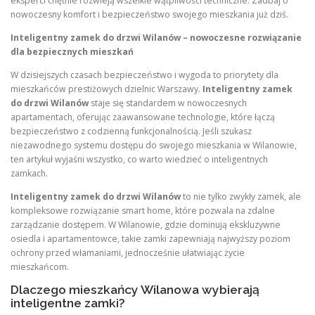
eksperci chętnie rozwieją wszelkie wątpliwości techniczne. Zadbaj o
nowoczesny komfort i bezpieczeństwo swojego mieszkania już dziś.
Inteligentny zamek do drzwi Wilanów – nowoczesne rozwiązanie
dla bezpiecznych mieszkań
W dzisiejszych czasach bezpieczeństwo i wygoda to priorytety dla
mieszkańców prestiżowych dzielnic Warszawy.
Inteligentny zamek
do drzwi Wilanów
staje się standardem w nowoczesnych
apartamentach, oferując zaawansowane technologie, które łączą
bezpieczeństwo z codzienną funkcjonalnością. Jeśli szukasz
niezawodnego systemu dostępu do swojego mieszkania w Wilanowie,
ten artykuł wyjaśni wszystko, co warto wiedzieć o inteligentnych
zamkach.
Inteligentny zamek do drzwi Wilanów
to nie tylko zwykły zamek, ale
kompleksowe rozwiązanie smart home, które pozwala na zdalne
zarządzanie dostępem. W Wilanowie, gdzie dominują ekskluzywne
osiedla i apartamentowce, takie zamki zapewniają najwyższy poziom
ochrony przed włamaniami, jednocześnie ułatwiając życie
mieszkańcom.
Dlaczego mieszkańcy Wilanowa wybierają
inteligentne zamki?