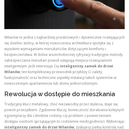
Wilanów to jedna z najbardziej prestiżowych i dynamicznie rozwijających
się dzielnic stolicy, w której nowoczesna architektura spotyka się z
wysokimi wymaganiami mieszkańców dotyczącymi komfortu i
bezpieczeństwa. W dobie wszechobecnej cyfryzacji tradycyjne metody
zabezpieczania mieszkań powoli ustępują miejsca rozwiązaniom
inteligentnym. Jeśli interesuje Cię
inteligentny zamek do drzwi
Wilanów
, ten kompleksowy przewodnik przybliży Ci zalety,
funkcjonalność oraz techniczne aspekty instalacji takich systemów w
nowoczesnym apartamencie lub domu jednorodzinnym.
Rewolucja w dostępie do mieszkania
Tradycyjny klucz metalowy, choć niezawodny przez stulecia, staje się
powoli przeżytkiem. Zgubienie kluczy, konieczność dorabiania kolejnych
egzemplarzy dla członków rodziny czy problem z powierzeniem
dostępu osobom sprzątającym to codzienne niedogodności. Wybierając
inteligentny zamek do drzwi Wilanów
, zyskujesz pełną kontrolę nad