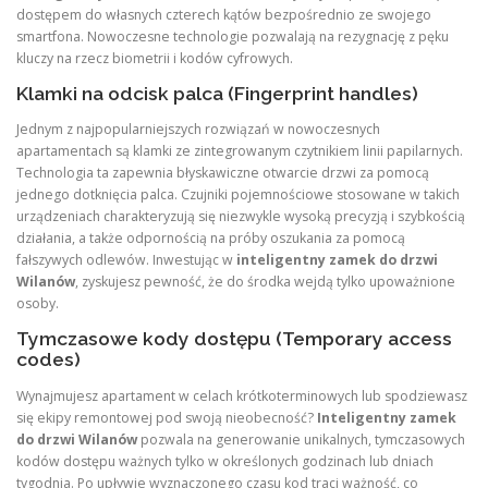
dostępem do własnych czterech kątów bezpośrednio ze swojego
smartfona. Nowoczesne technologie pozwalają na rezygnację z pęku
kluczy na rzecz biometrii i kodów cyfrowych.
Klamki na odcisk palca (Fingerprint handles)
Jednym z najpopularniejszych rozwiązań w nowoczesnych
apartamentach są klamki ze zintegrowanym czytnikiem linii papilarnych.
Technologia ta zapewnia błyskawiczne otwarcie drzwi za pomocą
jednego dotknięcia palca. Czujniki pojemnościowe stosowane w takich
urządzeniach charakteryzują się niezwykle wysoką precyzją i szybkością
działania, a także odpornością na próby oszukania za pomocą
fałszywych odlewów. Inwestując w
inteligentny zamek do drzwi
Wilanów
, zyskujesz pewność, że do środka wejdą tylko upoważnione
osoby.
Tymczasowe kody dostępu (Temporary access
codes)
Wynajmujesz apartament w celach krótkoterminowych lub spodziewasz
się ekipy remontowej pod swoją nieobecność?
Inteligentny zamek
do drzwi Wilanów
pozwala na generowanie unikalnych, tymczasowych
kodów dostępu ważnych tylko w określonych godzinach lub dniach
tygodnia. Po upływie wyznaczonego czasu kod traci ważność, co