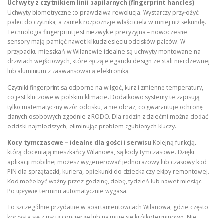
Uchwyty z czytnikiem linii papilarnych (fingerprint handles)
Uchwyty biometryczne to prawdziwa rewolucja. Wystarczy przyłożyć
palec do czytnika, a zamek rozpoznaje właściciela w mniej niż sekundę.
Technologia fingerprint jest niezwykle precyzyjna – nowoczesne
sensory mają pamięć nawet kilkudziesięciu odcisków palców. W
przypadku mieszkań w Wilanowie idealne są uchwyty montowane na
drzwiach wejściowych, które łączą elegancki design ze stali nierdzewnej
lub aluminium z zaawansowaną elektroniką.
Czytniki fingerprint są odporne na wilgoć, kurz i zmienne temperatury,
co jest kluczowe w polskim klimacie. Dodatkowo systemy te zapisują
tylko matematyczny wzór odcisku, a nie obraz, co gwarantuje ochronę
danych osobowych zgodnie z RODO. Dla rodzin z dziećmi można dodać
odciski najmłodszych, eliminując problem zgubionych kluczy.
Kody tymczasowe – idealne dla gości i serwisu
Kolejną funkcją,
którą doceniają mieszkańcy Wilanowa, są kody tymczasowe. Dzięki
aplikacji mobilnej możesz wygenerować jednorazowy lub czasowy kod
PIN dla sprzątaczki, kuriera, opiekunki do dziecka czy ekipy remontowej.
Kod może być ważny przez godzinę, dobę, tydzień lub nawet miesiąc.
Po upływie terminu automatycznie wygasa.
To szczególnie przydatne w apartamentowcach Wilanowa, gdzie często
korzysta się z usług concierge lub najmuje się krótkoterminowo. Nie