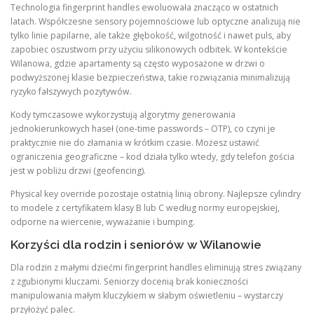
Technologia fingerprint handles ewoluowała znacząco w ostatnich
latach. Współczesne sensory pojemnościowe lub optyczne analizują nie
tylko linie papilarne, ale także głębokość, wilgotność i nawet puls, aby
zapobiec oszustwom przy użyciu silikonowych odbitek. W kontekście
Wilanowa, gdzie apartamenty są często wyposażone w drzwi o
podwyższonej klasie bezpieczeństwa, takie rozwiązania minimalizują
ryzyko fałszywych pozytywów.
Kody tymczasowe wykorzystują algorytmy generowania
jednokierunkowych haseł (one-time passwords – OTP), co czyni je
praktycznie nie do złamania w krótkim czasie. Możesz ustawić
ograniczenia geograficzne – kod działa tylko wtedy, gdy telefon gościa
jest w pobliżu drzwi (geofencing).
Physical key override pozostaje ostatnią linią obrony. Najlepsze cylindry
to modele z certyfikatem klasy B lub C według normy europejskiej,
odporne na wiercenie, wyważanie i bumping.
Korzyści dla rodzin i seniorów w Wilanowie
Dla rodzin z małymi dziećmi fingerprint handles eliminują stres związany
z zgubionymi kluczami. Seniorzy docenią brak konieczności
manipulowania małym kluczykiem w słabym oświetleniu – wystarczy
przyłożyć palec.