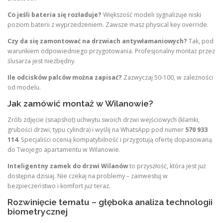
Co jeśli bateria się rozładuje?
Większość modeli sygnalizuje niski
poziom baterii z wyprzedzeniem. Zawsze masz physical key override.
Czy da się zamontować na drzwiach antywłamaniowych?
Tak, pod
warunkiem odpowiedniego przygotowania. Profesjonalny montaż przez
ślusarza jest niezbędny.
Ile odcisków palców można zapisać?
Zazwyczaj 50-100, w zależności
od modelu.
Jak zamówić montaż w Wilanowie?
Zrób zdjęcie (snapshot) uchwytu swoich drzwi wejściowych (klamki,
grubości drzwi, typu cylindra) i wyślij na WhatsApp pod numer
570 933
114
. Specjaliści ocenią kompatybilność i przygotują ofertę dopasowaną
do Twojego apartamentu w Wilanowie.
Inteligentny zamek do drzwi Wilanów
to przyszłość, która jest już
dostępna dzisiaj. Nie czekaj na problemy – zainwestuj w
bezpieczeństwo i komfort już teraz.
Rozwinięcie tematu – głęboka analiza technologii
biometrycznej