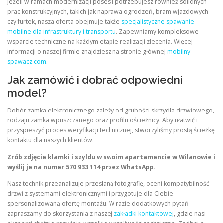
Jeżeli w ramach modernizacji posesji potrzebujesz również solidnych
prac konstrukcyjnych, takich jak naprawa ogrodzeń, bram wjazdowych
czy furtek, nasza oferta obejmuje także
specjalistyczne spawanie
mobilne dla infrastruktury i transportu
. Zapewniamy kompleksowe
wsparcie techniczne na każdym etapie realizacji zlecenia. Więcej
informacji o naszej firmie znajdziesz na stronie głównej
mobilny-
spawacz.com
.
Jak zamówić i dobrać odpowiedni
model?
Dobór zamka elektronicznego zależy od grubości skrzydła drzwiowego,
rodzaju zamka wpuszczanego oraz profilu ościeżnicy. Aby ułatwić i
przyspieszyć proces weryfikacji technicznej, stworzyliśmy prostą ścieżkę
kontaktu dla naszych klientów.
Zrób zdjęcie klamki i szyldu w swoim apartamencie w Wilanowie i
wyślij je na numer 570 933 114 przez WhatsApp.
Nasz technik przeanalizuje przesłaną fotografię, oceni kompatybilność
drzwi z systemami elektronicznymi i przygotuje dla Ciebie
spersonalizowaną ofertę montażu. W razie dodatkowych pytań
zapraszamy do skorzystania z naszej
zakładki kontaktowej
, gdzie nasi