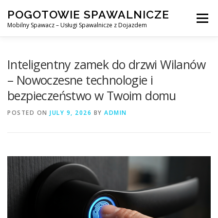
Skip
POGOTOWIE SPAWALNICZE
to
Menu
content
Mobilny Spawacz – Usługi Spawalnicze z Dojazdem
MOBILNY SPAWACZ
WARSZAWA
SPAWACZ
Inteligentny zamek do drzwi Wilanów
– Nowoczesne technologie i
bezpieczeństwo w Twoim domu
SPAWANIE MIG/MAG (GMAW)
NASZE USŁUGI
POSTED ON
JULY 9, 2026
BY
ADMIN
KONTAKT