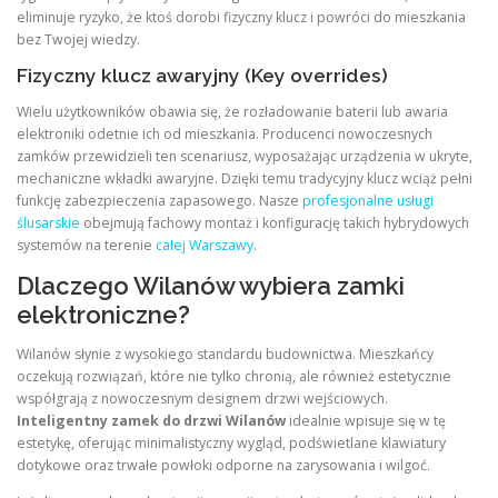
eliminuje ryzyko, że ktoś dorobi fizyczny klucz i powróci do mieszkania
bez Twojej wiedzy.
Fizyczny klucz awaryjny (Key overrides)
Wielu użytkowników obawia się, że rozładowanie baterii lub awaria
elektroniki odetnie ich od mieszkania. Producenci nowoczesnych
zamków przewidzieli ten scenariusz, wyposażając urządzenia w ukryte,
mechaniczne wkładki awaryjne. Dzięki temu tradycyjny klucz wciąż pełni
funkcję zabezpieczenia zapasowego. Nasze
profesjonalne usługi
ślusarskie
obejmują fachowy montaż i konfigurację takich hybrydowych
systemów na terenie
całej Warszawy
.
Dlaczego Wilanów wybiera zamki
elektroniczne?
Wilanów słynie z wysokiego standardu budownictwa. Mieszkańcy
oczekują rozwiązań, które nie tylko chronią, ale również estetycznie
współgrają z nowoczesnym designem drzwi wejściowych.
Inteligentny zamek do drzwi Wilanów
idealnie wpisuje się w tę
estetykę, oferując minimalistyczny wygląd, podświetlane klawiatury
dotykowe oraz trwałe powłoki odporne na zarysowania i wilgoć.