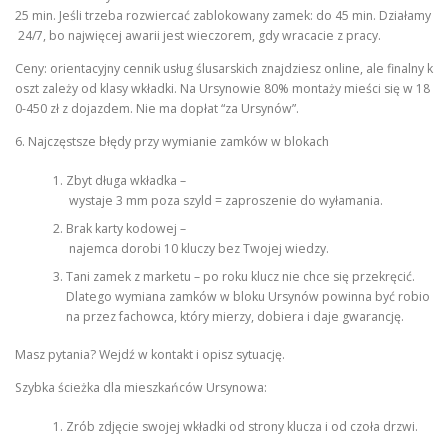
25 min. Jeśli trzeba rozwiercać zablokowany zamek: do 45 min. Działamy
24/7, bo najwięcej awarii jest wieczorem, gdy wracacie z pracy.
Ceny: orientacyjny cennik usług ślusarskich znajdziesz online, ale finalny k
oszt zależy od klasy wkładki. Na Ursynowie 80% montaży mieści się w 18
0-450 zł z dojazdem. Nie ma dopłat “za Ursynów”.
6. Najczęstsze błędy przy wymianie zamków w blokach
Zbyt długa wkładka –
wystaje 3 mm poza szyld = zaproszenie do wyłamania.
Brak karty kodowej –
najemca dorobi 10 kluczy bez Twojej wiedzy.
Tani zamek z marketu – po roku klucz nie chce się przekręcić.
Dlatego wymiana zamków w bloku Ursynów powinna być robio
na przez fachowca, który mierzy, dobiera i daje gwarancję.
Masz pytania? Wejdź w kontakt i opisz sytuację.
Szybka ścieżka dla mieszkańców Ursynowa:
Zrób zdjęcie swojej wkładki od strony klucza i od czoła drzwi.