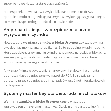
zupełnie nowe klucze, a stare tracą ważność.
Proces przekodowania trwa zwykle kilkanaście minut na drzwi.
Specjaliści mobilni dojeżdżają na Ursynów i wykonują usługę na miejscu,
co minimalizuje niedogodności dla mieszkańców.
Anty-snap fittings – zabezpieczenie przed
wyrywaniem cylindra
Nowoczesna
wymiana zamków w bloku Ursynów
zawsze powinna
uwzględniać montaż anty-snap fittings. Są to specjalne wkładki i osłony,
które zapobiegają wyłamaniu cylindra za pomocą narzędzi. W blokach z
wielkiej płyty, gdzie drzwi często mają standardowe otwory, takie
wzmocnienia są szczególnie skuteczne.
Anty-snap fittings w połączeniu z hartowanymi stalowymi elementami
podnoszą klasę bezpieczeństwa nawet do RC4. To rozwiązanie
polecane przez ubezpieczycieli i zarządców wspólnot mieszkaniowych
na Ursynowie.
Systemy master key dla wielorodzinnych bloków
Wymiana zamków w bloku Ursynów
często wiąże się z
wprowadzeniem systemu master key. Dzięki niemu zarządca lub firma