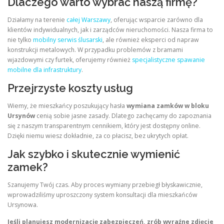
Dlaczego warto wybrać naszą firmę?
Działamy na terenie
całej Warszawy
, oferując wsparcie zarówno dla
klientów indywidualnych, jak i zarządców nieruchomości. Nasza firma to
nie tylko
mobilny serwis ślusarski
, ale również eksperci od napraw
konstrukcji metalowych. W przypadku problemów z bramami
wjazdowymi czy furtek, oferujemy również
specjalistyczne spawanie
mobilne dla infrastruktury
.
Przejrzyste koszty usług
Wiemy, że mieszkańcy poszukujący hasła
wymiana zamków w bloku
Ursynów
cenią sobie jasne zasady. Dlatego zachęcamy do zapoznania
się z naszym transparentnym cennikiem, który jest dostępny online.
Dzięki niemu wiesz dokładnie, za co płacisz, bez ukrytych opłat.
Jak szybko i skutecznie wymienić
zamek?
Szanujemy Twój czas. Aby proces wymiany przebiegł błyskawicznie,
wprowadziliśmy uproszczony system konsultacji dla mieszkańców
Ursynowa.
Jeśli planujesz modernizację zabezpieczeń, zrób wyraźne zdjęcie