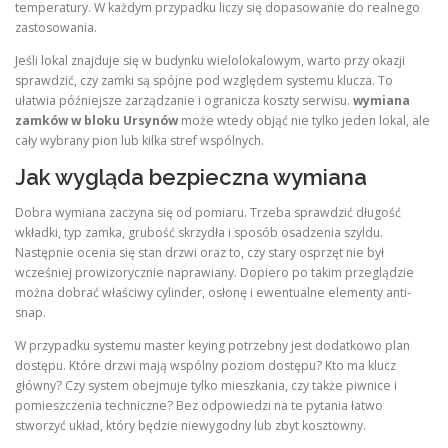
temperatury. W każdym przypadku liczy się dopasowanie do realnego
zastosowania.
Jeśli lokal znajduje się w budynku wielolokalowym, warto przy okazji
sprawdzić, czy zamki są spójne pod względem systemu klucza. To
ułatwia późniejsze zarządzanie i ogranicza koszty serwisu.
wymiana
zamków w bloku Ursynów
może wtedy objąć nie tylko jeden lokal, ale
cały wybrany pion lub kilka stref wspólnych.
Jak wygląda bezpieczna wymiana
Dobra wymiana zaczyna się od pomiaru. Trzeba sprawdzić długość
wkładki, typ zamka, grubość skrzydła i sposób osadzenia szyldu.
Następnie ocenia się stan drzwi oraz to, czy stary osprzęt nie był
wcześniej prowizorycznie naprawiany. Dopiero po takim przeglądzie
można dobrać właściwy cylinder, osłonę i ewentualne elementy anti-
snap.
W przypadku systemu master keying potrzebny jest dodatkowo plan
dostępu. Które drzwi mają wspólny poziom dostępu? Kto ma klucz
główny? Czy system obejmuje tylko mieszkania, czy także piwnice i
pomieszczenia techniczne? Bez odpowiedzi na te pytania łatwo
stworzyć układ, który będzie niewygodny lub zbyt kosztowny.