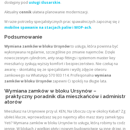
dostępny pod
usługi ślusarskie
.
Aktualny
cennik
ułatwia planowanie modernizacji.
W razie potrzeby specjalistycznych prac spawalniczych zapoznaj się z
mobilne spawanie na stacjach paliw i MOP-ach
.
Podsumowanie
Wymiana zamków w bloku Ursynów
to usługa, która powinna być
wykonywana regularnie, szczególnie po zmianie najemców. Dzięki
nowoczesnym cylindrom, anty-snap fittings i systemom master key
mieszkańcy zyskują wyższy komfort i bezpieczeństwo. Nie czekaj na
awarię – skontaktuj się ze specjalistami i wyślij zdjęcie otworu
zamkowego na WhatsApp 570 933 114. Profesjonalna
wymiana
zamków w bloku Ursynów
zapewni Ci spokój na długie lata.
Wymiana zamków w bloku Ursynów –
praktyczny poradnik dla mieszkańców i administr
atorów
Mieszkasz na Ursynowie przy ul. KEN, Na Uboczu czy w okolicy Kabat? Zg
ubiłeś klucze, wprowadzasz się po najemcy albo masz stary zamek typu
Yeti? Wymiana zamków w bloku Ursynów to usługa, którą robimy tu codz
iennie. W blokach z wielkiej płyty i nowym budownictwie są inne drzwi, in