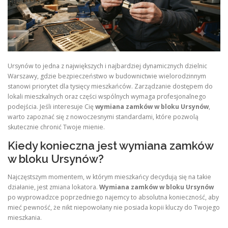
Ursynów to jedna z największych i najbardziej dynamicznych dzielnic
Warszawy, gdzie bezpieczeństwo w budownictwie wielorodzinnym
stanowi priorytet dla tysięcy mieszkańców. Zarządzanie dostępem do
lokali mieszkalnych oraz części wspólnych wymaga profesjonalnego
podejścia. Jeśli interesuje Cię
wymiana zamków w bloku Ursynów
,
warto zapoznać się z nowoczesnymi standardami, które pozwolą
skutecznie chronić Twoje mienie.
Kiedy konieczna jest wymiana zamków
w bloku Ursynów?
Najczęstszym momentem, w którym mieszkańcy decydują się na takie
działanie, jest zmiana lokatora.
Wymiana zamków w bloku Ursynów
po wyprowadzce poprzedniego najemcy to absolutna konieczność, aby
mieć pewność, że nikt niepowołany nie posiada kopii kluczy do Twojego
mieszkania.