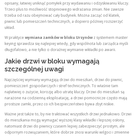
opisany, łatwiej uniknąć pomyłek przy wydawaniu i odzyskiwaniu kluczy.
Trzeci plus to możliwość stopniowego wdrażania zmian. Nie zawsze
trzeba od razu obejmować cały budynek. Można zacząć od klatek,
piwnic lub pomieszczeń technicznych, a dopiero później rozszerzyć
układ.
W praktyce
wymiana zamków w bloku Ursynów
z systemem master
keying sprawdza się najlepiej wtedy, gdy wspólnota lub zarządca myśli
długofalowo, a nie tylko o doraźnej wymianie wkładki po awarii.
Jakie drzwi w bloku wymagają
szczególnej uwagi
Najczęściej wymiany wymagają drzwi do mieszkań, drzwi do piwnic,
pomieszczeń gospodarczych i stref technicznych. To właśnie tam
najłatwiej o zużycie, korozję albo utratę kluczy. Drzwi do mieszkań są
narażone na codzienną eksploatację, a drzwi pomocnicze często mają
prostsze zamki, przez co ich bezpieczeństwo bywa zbyt niskie.
Ważne jest także to, by nie traktować wszystkich drzwi jednakowo. Drzwi
do mieszkania mogą wymagać wyższej klasy wkładki i lepszej osłony,
natomiast drzwi do piwnicy czasem lepiej zabezpieczyć prostym, ale
odpornym rozwiązaniem, które dobrze znosi warunki wilgoci i zmienne