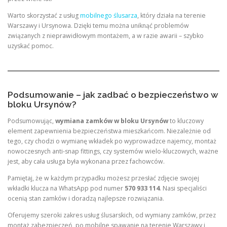
Warto skorzystać z usług
mobilnego ślusarza
, który działa na terenie
Warszawy i Ursynowa. Dzięki temu można uniknąć problemów
związanych z nieprawidłowym montażem, a w razie awarii – szybko
uzyskać pomoc.
Podsumowanie – jak zadbać o bezpieczeństwo w
bloku Ursynów?
Podsumowując,
wymiana zamków w bloku Ursynów
to kluczowy
element zapewnienia bezpieczeństwa mieszkańcom. Niezależnie od
tego, czy chodzi o wymianę wkładek po wyprowadzce najemcy, montaż
nowoczesnych anti-snap fittings, czy systemów wielo-kluczowych, ważne
jest, aby cała usługa była wykonana przez fachowców.
Pamiętaj, że w każdym przypadku możesz przesłać zdjęcie swojej
wkładki klucza na WhatsApp pod numer
570 933 114
. Nasi specjaliści
ocenią stan zamków i doradzą najlepsze rozwiązania.
Oferujemy szeroki zakres usług ślusarskich, od wymiany zamków, przez
montaż zabezpieczeń, po mobilne spawanie na terenie Warszawy i