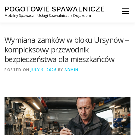
Skip
POGOTOWIE SPAWALNICZE
to
Menu
content
Mobilny Spawacz – Usługi Spawalnicze z Dojazdem
MOBILNY SPAWACZ
WARSZAWA
SPAWACZ
Wymiana zamków w bloku Ursynów –
kompleksowy przewodnik
bezpieczeństwa dla mieszkańców
SPAWANIE MIG/MAG (GMAW)
NASZE USŁUGI
POSTED ON
JULY 9, 2026
BY
ADMIN
KONTAKT