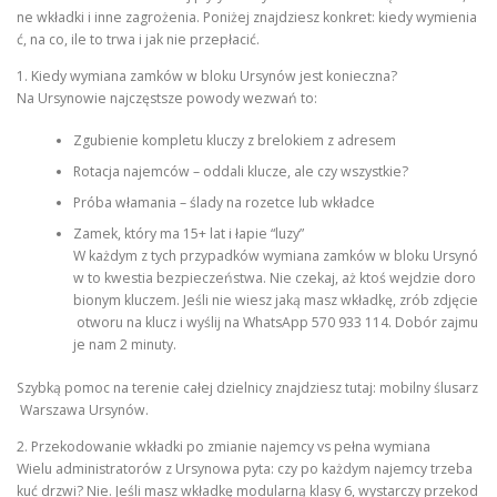
ne wkładki i inne zagrożenia. Poniżej znajdziesz konkret: kiedy wymienia
ć, na co, ile to trwa i jak nie przepłacić.
1. Kiedy wymiana zamków w bloku Ursynów jest konieczna?
Na Ursynowie najczęstsze powody wezwań to:
Zgubienie kompletu kluczy z brelokiem z adresem
Rotacja najemców – oddali klucze, ale czy wszystkie?
Próba włamania – ślady na rozetce lub wkładce
Zamek, który ma 15+ lat i łapie “luzy”
W każdym z tych przypadków wymiana zamków w bloku Ursynó
w to kwestia bezpieczeństwa. Nie czekaj, aż ktoś wejdzie doro
bionym kluczem. Jeśli nie wiesz jaką masz wkładkę, zrób zdjęcie
otworu na klucz i wyślij na WhatsApp 570 933 114. Dobór zajmu
je nam 2 minuty.
Szybką pomoc na terenie całej dzielnicy znajdziesz tutaj: mobilny ślusarz
Warszawa Ursynów.
2. Przekodowanie wkładki po zmianie najemcy vs pełna wymiana
Wielu administratorów z Ursynowa pyta: czy po każdym najemcy trzeba
kuć drzwi? Nie. Jeśli masz wkładkę modularną klasy 6, wystarczy przekod