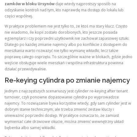
zamków w bloku Ursynów
daje wtedy najprostszy sposób na
odzyskanie kontroli nad tym, kto naprawdę ma dostęp do lokalu lub
części wspólnej.
W praktyce problemem nie jest tylko to, że ktoś ma stary klucz. Często
nie wiadomo, ile kopii zostało dorobionych, kto jeszcze posiada
egzemplarz i czy poprzedni użytkownik nie zachował zapasowej sztuki.
Dlatego po każdej zmianie najemcy albo po konflikcie z dostępem do
mieszkania warto rozważyć nie tylko wymianę wkładki, lecz także
poprawę całego osprzętu. To szczególnie ważne w blokach, gdzie jedno
wejście obsługuje wiele mieszkań i wspólna infrastruktura powinna
działać przewidywalnie.
Re-keying cylindra po zmianie najemcy
Jednym z najczęstszych scenariuszy jest cylinder re-keying after tenant
turnover, czyli ponowne dopasowanie cylindra po wyprowadzce
najemcy. To rozwiązanie bywa korzystne wtedy, gdy sam cylinder jest w
dobrym stanie technicznym, ale trzeba zmienić zestaw kluczy i
unieważnić poprzedni dostęp. W praktyce oznacza to, że zamiast
wymieniać całe drzwiowe okucie, można zmienić wewnętrzny układ
bębenka albo samej wkładki.