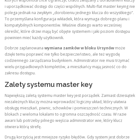
których wspólnota chce ograniczyć chaos związany z dorabianiem kluczy
i uporządkować dostęp do części wspólnych. Multi-flat master keying nie
polega jednak na zwykłym „dorobieniu jednego klucza do wszystkiego”.
To przemyślana konfiguracja wkładek, która wymaga dobrego planu i
kompatybilnych komponentów. Właśnie dlatego warto wcześniej
określić, które drzwi mają być objęte systemem i jaki poziom dostępu
powinien mieć każdy użytkownik.
Dobrze zaplanowana
wymiana zamków w bloku Ursynów
może
dzięki temu poprawić nie tylko bezpieczeństwo, ale też wygodę
codziennego zarządzania budynkiem. Administrator nie musi trzymać
wielu przypadkowych kompletów, a mieszkańcy mają jasność co do
zakresu dostępu.
Zalety systemu master key
Największą zaletą systemu master key jest porządek. Zamiast dziesiątek
niezależnych kluczy można wprowadzić logiczny układ, który ułatwia
obsługę mieszkań, piwnic, schowków i pomieszczeń technicznych. W
blokach z wieloma lokalami to ogromna oszczędność czasu. W razie
awarii lub potrzeby pilnego wejścia administrator wie, który klucz
otwiera którą strefę.
Drugą korzyścią jest mniejsze ryzyko błędów. Gdy system jest dobrze