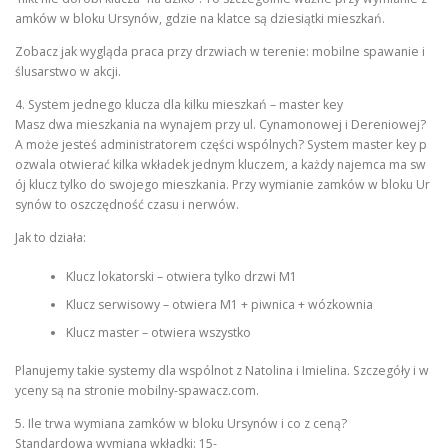
amków w bloku Ursynów, gdzie na klatce są dziesiątki mieszkań.
Zobacz jak wygląda praca przy drzwiach w terenie: mobilne spawanie i
ślusarstwo w akcji.
4. System jednego klucza dla kilku mieszkań – master key
Masz dwa mieszkania na wynajem przy ul. Cynamonowej i Dereniowej?
A może jesteś administratorem części wspólnych? System master key p
ozwala otwierać kilka wkładek jednym kluczem, a każdy najemca ma sw
ój klucz tylko do swojego mieszkania. Przy wymianie zamków w bloku Ur
synów to oszczędność czasu i nerwów.
Jak to działa:
Klucz lokatorski – otwiera tylko drzwi M1
Klucz serwisowy – otwiera M1 + piwnica + wózkownia
Klucz master – otwiera wszystko
Planujemy takie systemy dla wspólnot z Natolina i Imielina. Szczegóły i w
yceny są na stronie mobilny-spawacz.com.
5. Ile trwa wymiana zamków w bloku Ursynów i co z ceną?
Standardowa wymiana wkładki: 15-