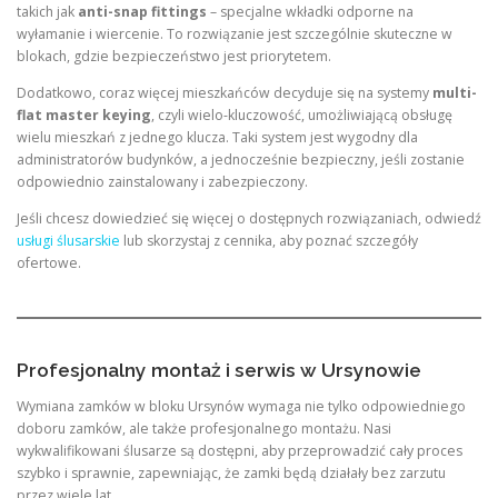
takich jak
anti-snap fittings
– specjalne wkładki odporne na
wyłamanie i wiercenie. To rozwiązanie jest szczególnie skuteczne w
blokach, gdzie bezpieczeństwo jest priorytetem.
Dodatkowo, coraz więcej mieszkańców decyduje się na systemy
multi-
flat master keying
, czyli wielo-kluczowość, umożliwiającą obsługę
wielu mieszkań z jednego klucza. Taki system jest wygodny dla
administratorów budynków, a jednocześnie bezpieczny, jeśli zostanie
odpowiednio zainstalowany i zabezpieczony.
Jeśli chcesz dowiedzieć się więcej o dostępnych rozwiązaniach, odwiedź
usługi ślusarskie
lub skorzystaj z cennika, aby poznać szczegóły
ofertowe.
Profesjonalny montaż i serwis w Ursynowie
Wymiana zamków w bloku Ursynów wymaga nie tylko odpowiedniego
doboru zamków, ale także profesjonalnego montażu. Nasi
wykwalifikowani ślusarze są dostępni, aby przeprowadzić cały proces
szybko i sprawnie, zapewniając, że zamki będą działały bez zarzutu
przez wiele lat.