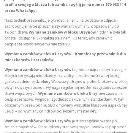
profilu swojego klucza lub zamka i wyślij je na numer 570 933 114
przez WhatsApp.
Nasz technik przeanalizuje typ mechanizmu na podstawie zdjęcia i
zaproponuje najbezpieczniejszy wariant wymiany, dopasowany do
Twoich drzwi.
Wymiana zamków w bloku Ursynów
nigdy nie była tak
prosta i dostępna. Skontaktuj się z nami już teraz, aby zapewnić
bezpieczeństwo swojemu mieszkaniu.
Wymiana zamków w bloku Ursynów – Kompletny przewodnik dla
mieszkańców i zarządców
Wymiana zamków w bloku Ursynów
to jedna z najczęstszych usług, z
których korzystają mieszkańcy i zarządcy nieruchomości w tej dużej,
gęsto zaludnionej dzielnicy Warszawy. Ursynów, pełen bloków z wielkiej
płyty i nowszych osiedli, wymaga regularnej modernizacji zabezpieczeń
drzwi wejściowych.
Wymiana zamków w bloku Ursynów
zapewnia
bezpieczeństwo, wygodę i zgodność z aktualnymi standardami. W tym
obszernym przewodniku SEO omówimy wszystkie kluczowe aspekty tej
usługi – od wymiany cylindrów po systemy master key.
Wymiana zamków w bloku Ursynów
jest szczególnie ważna po
zmianie najemców. Stare cylindry stanowią ryzyko, ponieważ poprzedni
lokatorzy mogą posiadać kopie kluczy. Profesjonalna wymiana eliminuje