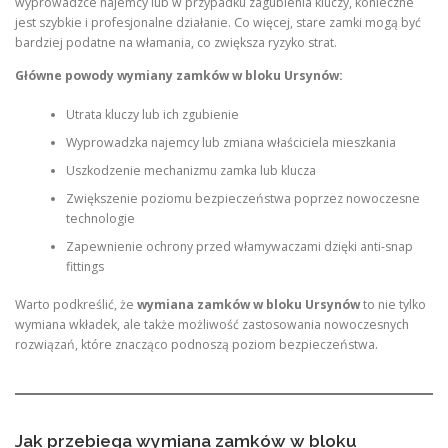
wyprowadzce najemcy lub w przypadku zagubienia kluczy, konieczne
jest szybkie i profesjonalne działanie. Co więcej, stare zamki mogą być
bardziej podatne na włamania, co zwiększa ryzyko strat.
Główne powody wymiany zamków w bloku Ursynów:
Utrata kluczy lub ich zgubienie
Wyprowadzka najemcy lub zmiana właściciela mieszkania
Uszkodzenie mechanizmu zamka lub klucza
Zwiększenie poziomu bezpieczeństwa poprzez nowoczesne
technologie
Zapewnienie ochrony przed włamywaczami dzięki anti-snap
fittings
Warto podkreślić, że
wymiana zamków w bloku Ursynów
to nie tylko
wymiana wkładek, ale także możliwość zastosowania nowoczesnych
rozwiązań, które znacząco podnoszą poziom bezpieczeństwa.
Jak przebiega wymiana zamków w bloku