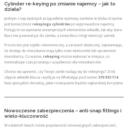
Cylinder re-keying po zmianie najemcy – jak to
działa?
Jednym z najczęstszych przypadków wymiany zamków w bloku Ursynów
jest konieczność
rekeyingu cylindrów
po wyprowadzce najemcy.
Polega to na wymianie wewnętrznych elementów wkładki, tak aby staro-
klucz nie pasował już do zamka, a nowy klucz mógł otworzyć zamek.
Proces ten jest szybki i ekonomiczny, a zarazem skuteczny, zapewniając,
że dostęp do mieszkania mają tylko nowi właściciele lub uprawnieni
mieszkańcy. Co ważne,
rekeying
można wykonać w miejscu, co
minimalizuje czas przestoju i uciążliwości dla mieszkańców.
Chcesz się upewnić, czy Twoje zamki nadają się do rekeyingu? Zrób
zdjęcie wkładki klucza i wyślij je na WhatsApp pod numer
570 933 114
.
Nasi specjaliści doradzą, jakie rozwiązanie będzie najbardziej korzystne.
Nowoczesne zabezpieczenia – anti-snap fittings i
wielo-kluczowość
W ostatnich latach rośnie popularność innowacyjnych zabezpieczeń,