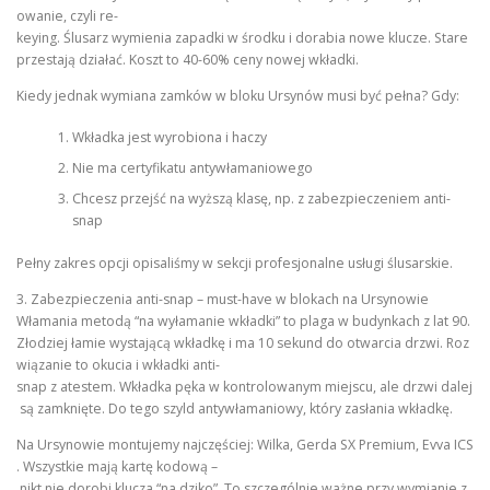
owanie, czyli re-
keying. Ślusarz wymienia zapadki w środku i dorabia nowe klucze. Stare
przestają działać. Koszt to 40-60% ceny nowej wkładki.
Kiedy jednak wymiana zamków w bloku Ursynów musi być pełna? Gdy:
Wkładka jest wyrobiona i haczy
Nie ma certyfikatu antywłamaniowego
Chcesz przejść na wyższą klasę, np. z zabezpieczeniem anti-
snap
Pełny zakres opcji opisaliśmy w sekcji profesjonalne usługi ślusarskie.
3. Zabezpieczenia anti-snap – must-have w blokach na Ursynowie
Włamania metodą “na wyłamanie wkładki” to plaga w budynkach z lat 90.
Złodziej łamie wystającą wkładkę i ma 10 sekund do otwarcia drzwi. Roz
wiązanie to okucia i wkładki anti-
snap z atestem. Wkładka pęka w kontrolowanym miejscu, ale drzwi dalej
są zamknięte. Do tego szyld antywłamaniowy, który zasłania wkładkę.
Na Ursynowie montujemy najczęściej: Wilka, Gerda SX Premium, Evva ICS
. Wszystkie mają kartę kodową –
nikt nie dorobi klucza “na dziko”. To szczególnie ważne przy wymianie z