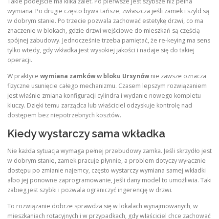
Takie podejście ma kilka zalet. Po pierwsze jest szybsze niż pełna
wymiana. Po drugie często bywa tańsze, zwłaszcza jeśli zamek i szyld są
w dobrym stanie. Po trzecie pozwala zachować estetykę drzwi, co ma
znaczenie w blokach, gdzie drzwi wejściowe do mieszkań są częścią
spójnej zabudowy. Jednocześnie trzeba pamiętać, że re-keying ma sens
tylko wtedy, gdy wkładka jest wysokiej jakości i nadaje się do takiej
operacji.
W praktyce
wymiana zamków w bloku Ursynów
nie zawsze oznacza
fizyczne usunięcie całego mechanizmu. Czasem lepszym rozwiązaniem
jest właśnie zmiana konfiguracji cylindra i wydanie nowego kompletu
kluczy. Dzięki temu zarządca lub właściciel odzyskuje kontrolę nad
dostępem bez niepotrzebnych kosztów.
Kiedy wystarczy sama wkładka
Nie każda sytuacja wymaga pełnej przebudowy zamka. Jeśli skrzydło jest
w dobrym stanie, zamek pracuje płynnie, a problem dotyczy wyłącznie
dostępu po zmianie najemcy, często wystarczy wymiana samej wkładki
albo jej ponowne zaprogramowanie, jeśli dany model to umożliwia. Taki
zabieg jest szybki i pozwala ograniczyć ingerencję w drzwi.
To rozwiązanie dobrze sprawdza się w lokalach wynajmowanych, w
mieszkaniach rotacyjnych i w przypadkach, gdy właściciel chce zachować