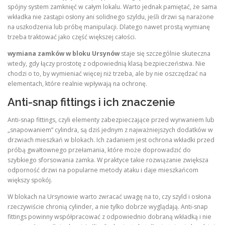
spójny system zamknięć w całym lokalu. Warto jednak pamiętać, że sama
wkładka nie zastąpi osłony ani solidnego szyldu, jeśli drzwi są narażone
na uszkodzenia lub próbę manipulacji. Dlatego nawet prostą wymianę
trzeba traktować jako część większej całości.
wymiana zamków w bloku Ursynów
staje się szczególnie skuteczna
wtedy, gdy łączy prostotę z odpowiednią klasą bezpieczeństwa. Nie
chodzi o to, by wymieniać więcej niż trzeba, ale by nie oszczędzać na
elementach, które realnie wpływają na ochronę.
Anti-snap fittings i ich znaczenie
Anti-snap fittings, czyli elementy zabezpieczające przed wyrwaniem lub
„snapowaniem” cylindra, są dziś jednym z najważniejszych dodatków w
drzwiach mieszkań w blokach. Ich zadaniem jest ochrona wkładki przed
próbą gwałtownego przełamania, które może doprowadzić do
szybkiego sforsowania zamka. W praktyce takie rozwiązanie zwiększa
odporność drzwi na popularne metody ataku i daje mieszkańcom
większy spokój.
W blokach na Ursynowie warto zwracać uwagę na to, czy szyld i osłona
rzeczywiście chronią cylinder, a nie tylko dobrze wyglądają. Anti-snap
fittings powinny współpracować z odpowiednio dobraną wkładką i nie