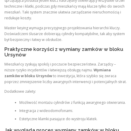
sprzątająca posiada jeden klucz nadrzędny otwierający wszystkie drzwi
techniczne i klatki, podczas gdy mieszkańcy mają klucze tylko do swoich
mieszkań. Taki system znacznie ułatwia zarządzanie nieruchomością i
redukuje koszty.
Master keying wymaga precyzyjnego projektowania hierarchii kluczy.
Doświadczeni ślusarze dobierają cylindry kompatybilne, tak aby system
był bezpieczny i łatwy w obsłudze.
Praktyczne korzyści z wymiany zamków w bloku
Ursynów
Mieszkańcy zyskują spokój i poczucie bezpieczeństwa. Zarządcy –
niższe ryzyko incydentów i łatwiejszą obsługę najmu.
Wymiana
zamków w bloku Ursynów
to inwestycja, która szybko się zwraca
poprzez zmniejszenie liczby awaryjnych interwencji i potencjalnych strat.
Dodatkowe zalety:
Możliwość montażu cylindrów z funkcją awaryjnego otwierania.
Integracja z wideodomofonami.
Estetyczne klamki pasujące do wystroju klatek.
Jak wygląda proces wymiany zamków w bloku