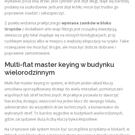
wystawać poza linię drzwi. Jeśli cylinder jest zbyt długi, staje się bardziej
podatny na uszkodzenie. Jeśli jest zbyt krótki, może być trudno go
poprawnie osadzić i zabezpieczyć.
Z punktu widzenia praktycznego
wymiana zamków w bloku
Ursynów
z dodatkiem anti-snap fittings jest rozsądną inwestycją,
zwłaszcza gdy lokal znajduje się na niższych kondygnacjach, przy
ruchliwym wejściu albo w miejscu o większej ekspozycji na ryzyko. Takie
rozwiązanie nie musi być drogie, ale musi być dobrze dobrane i
poprawnie zamontowane.
Multi-flat master keying w budynku
wielorodzinnym
Multi-flat master keying to system, w którym jeden układ kluczy
umożliwia uporządkowany dostęp do wielu mieszkań, pomieszczeń
wspólnych lub stref technicznych. W praktyce pozwala to stworzyć
hierarchię dostępu: właściciel ma jeden klucz do swojego lokalu,
administrator do wszystkich drzwi technicznych, a konserwator do
wybranych stref. To bardzo wygodne w budynkach wielorodzinnych,
gdzie zarządzanie dużą liczbą kluczy bywa kłopotliwe.
Na Ursynowie taki system może być szczególnie przydatny w blokach, w