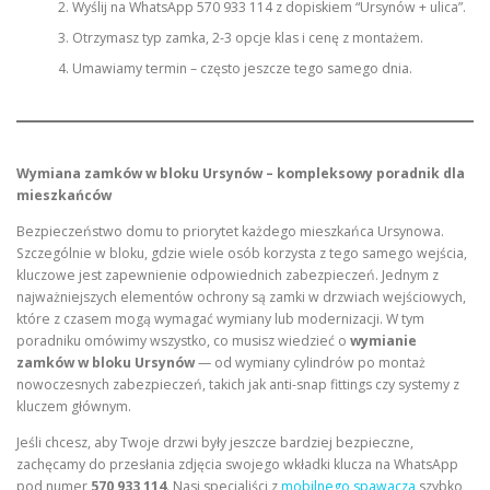
Wyślij na WhatsApp 570 933 114 z dopiskiem “Ursynów + ulica”.
Otrzymasz typ zamka, 2-3 opcje klas i cenę z montażem.
Umawiamy termin – często jeszcze tego samego dnia.
Wymiana zamków w bloku Ursynów – kompleksowy poradnik dla
mieszkańców
Bezpieczeństwo domu to priorytet każdego mieszkańca Ursynowa.
Szczególnie w bloku, gdzie wiele osób korzysta z tego samego wejścia,
kluczowe jest zapewnienie odpowiednich zabezpieczeń. Jednym z
najważniejszych elementów ochrony są zamki w drzwiach wejściowych,
które z czasem mogą wymagać wymiany lub modernizacji. W tym
poradniku omówimy wszystko, co musisz wiedzieć o
wymianie
zamków w bloku Ursynów
— od wymiany cylindrów po montaż
nowoczesnych zabezpieczeń, takich jak anti-snap fittings czy systemy z
kluczem głównym.
Jeśli chcesz, aby Twoje drzwi były jeszcze bardziej bezpieczne,
zachęcamy do przesłania zdjęcia swojego wkładki klucza na WhatsApp
pod numer
570 933 114
. Nasi specjaliści z
mobilnego spawacza
szybko