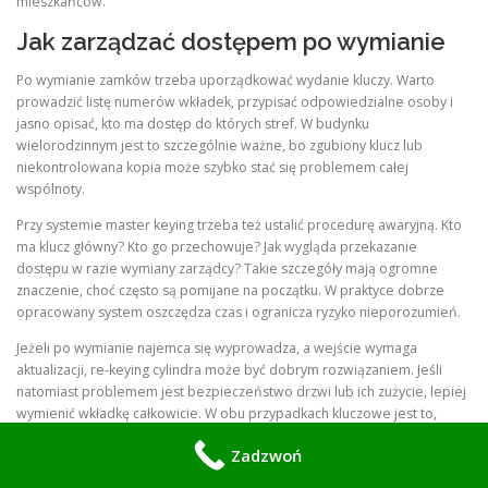
mieszkańców.
Jak zarządzać dostępem po wymianie
Po wymianie zamków trzeba uporządkować wydanie kluczy. Warto
prowadzić listę numerów wkładek, przypisać odpowiedzialne osoby i
jasno opisać, kto ma dostęp do których stref. W budynku
wielorodzinnym jest to szczególnie ważne, bo zgubiony klucz lub
niekontrolowana kopia może szybko stać się problemem całej
wspólnoty.
Przy systemie master keying trzeba też ustalić procedurę awaryjną. Kto
ma klucz główny? Kto go przechowuje? Jak wygląda przekazanie
dostępu w razie wymiany zarządcy? Takie szczegóły mają ogromne
znaczenie, choć często są pomijane na początku. W praktyce dobrze
opracowany system oszczędza czas i ogranicza ryzyko nieporozumień.
Jeżeli po wymianie najemca się wyprowadza, a wejście wymaga
aktualizacji, re-keying cylindra może być dobrym rozwiązaniem. Jeśli
natomiast problemem jest bezpieczeństwo drzwi lub ich zużycie, lepiej
wymienić wkładkę całkowicie. W obu przypadkach kluczowe jest to,
aby
wymiana zamków w bloku Ursynów
była częścią większego planu
Zadzwoń
zarządzania dostępem.