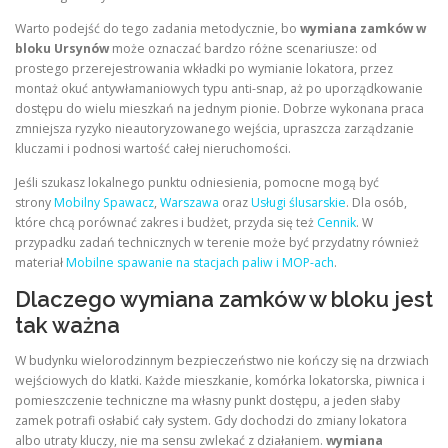
Warto podejść do tego zadania metodycznie, bo
wymiana zamków w
bloku Ursynów
może oznaczać bardzo różne scenariusze: od
prostego przerejestrowania wkładki po wymianie lokatora, przez
montaż okuć antywłamaniowych typu anti-snap, aż po uporządkowanie
dostępu do wielu mieszkań na jednym pionie. Dobrze wykonana praca
zmniejsza ryzyko nieautoryzowanego wejścia, upraszcza zarządzanie
kluczami i podnosi wartość całej nieruchomości.
Jeśli szukasz lokalnego punktu odniesienia, pomocne mogą być
strony
Mobilny Spawacz
,
Warszawa
oraz
Usługi ślusarskie
. Dla osób,
które chcą porównać zakres i budżet, przyda się też
Cennik
. W
przypadku zadań technicznych w terenie może być przydatny również
materiał
Mobilne spawanie na stacjach paliw i MOP-ach
.
Dlaczego wymiana zamków w bloku jest
tak ważna
W budynku wielorodzinnym bezpieczeństwo nie kończy się na drzwiach
wejściowych do klatki. Każde mieszkanie, komórka lokatorska, piwnica i
pomieszczenie techniczne ma własny punkt dostępu, a jeden słaby
zamek potrafi osłabić cały system. Gdy dochodzi do zmiany lokatora
albo utraty kluczy, nie ma sensu zwlekać z działaniem.
wymiana