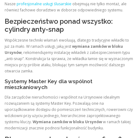
Nasze
profesjonalne usługi ślusarskie
obejmują nie tylko montaż, ale
również fachowe doradztwo w doborze odpowiedniego systemu.
Bezpieczeństwo ponad wszystko:
cylindry anty-snap
Współczesne techniki włamań ewoluują, dlatego tradycyjne wkładki to
już za mało. W ramach usługi, jaką jest
wymiana zamków w bloku
Ursynów
, rekomendujemy instalację wkładek z zabezpieczeniem typu
„anti-snap”. Konstrukcja ta sprawia, że wkładka łamie się w wyznaczonym
miejscu przy próbie ataku, blokując tym samym możliwość dalszego
otwarcia zamka.
Systemy Master Key dla wspólnot
mieszkaniowych
Dla zarządców nieruchomości i wspólnot na Ursynowie idealnym
rozwiązaniem są systemy Master Key. Pozwalają one na
uporządkowanie dostępu do pomieszczeń technicznych, rowerowni czy
wózkowni przy użyciu jednego, hierarchicznie zaprojektowanego
systemu kluczy.
Wymiana zamków w bloku Ursynów
w ramach takiej
modernizacji znacznie podnosi funkcjonalność budynku.