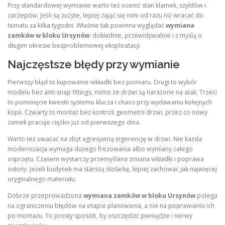
Przy standardowej wymianie warto też ocenić stan klamek, szyldów i
zaczepów. Jeśli są zużyte, lepiej zająć się nimi od razu niż wracać do
tematu za kilka tygodni. Właśnie tak powinna wyglądać
wymiana
zamków w bloku Ursynów
: dokładnie, przewidywalnie i z myślą o
długim okresie bezproblemowej eksploatacji.
Najczęstsze błędy przy wymianie
Pierwszy błąd to kupowanie wkładki bez pomiaru. Drugi to wybór
modelu bez anti-snap fittings, mimo że drzwi są narażone na atak. Trzeci
to pominięcie kwestii systemu klucza i chaos przy wydawaniu kolejnych
kopii. Czwarty to montaż bez kontroli geometrii drzwi, przez co nowy
zamek pracuje ciężko już od pierwszego dnia.
Warto też uważać na zbyt agresywną ingerencję w drzwi. Nie każda
modernizacja wymaga dużego frezowania albo wymiany całego
osprzętu. Czasem wystarczy przemyślana zmiana wkładki i poprawa
osłony. Jeżeli budynek ma starszą stolarkę, lepiej zachować jak najwięcej
oryginalnego materiału.
Dobrze przeprowadzona
wymiana zamków w bloku Ursynów
polega
na ograniczeniu błędów na etapie planowania, a nie na poprawianiu ich
po montażu. To prosty sposób, by oszczędzić pieniądze i nerwy