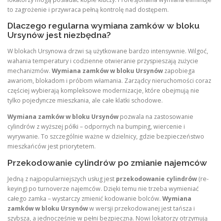
to zagrożenie i przywraca pełną kontrolę nad dostępem.
Dlaczego regularna wymiana zamków w bloku
Ursynów jest niezbędna?
W blokach Ursynowa drzwi są użytkowane bardzo intensywnie. Wilgoć,
wahania temperatury i codzienne otwieranie przyspieszają zużycie
mechanizmów.
Wymiana zamków w bloku Ursynów
zapobiega
awariom, blokadom i próbom włamania. Zarządcy nieruchomości coraz
częściej wybierają kompleksowe modernizacje, które obejmują nie
tylko pojedyncze mieszkania, ale całe klatki schodowe.
Wymiana zamków w bloku Ursynów
pozwala na zastosowanie
cylindrów z wyższej półki – odpornych na bumping, wiercenie i
wyrywanie. To szczególnie ważne w dzielnicy, gdzie bezpieczeństwo
mieszkańców jest priorytetem.
Przekodowanie cylindrów po zmianie najemców
Jedną z najpopularniejszych usług jest
przekodowanie cylindrów
(re-
keying) po turnoverze najemców. Dzięki temu nie trzeba wymieniać
całego zamka – wystarczy zmienić kodowanie bolców.
Wymiana
zamków w bloku Ursynów
w wersji przekodowanej jest tańsza i
szybsza, a jednocześnie w pełni bezpieczna. Nowi lokatorzy otrzymują