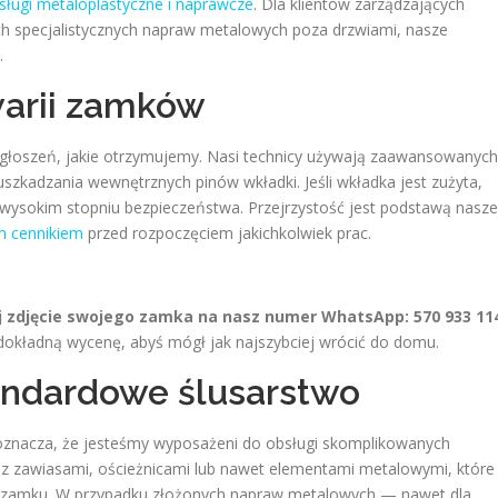
ługi metaloplastyczne i naprawcze
. Dla klientów zarządzających
h specjalistycznych napraw metalowych poza drzwiami, nasze
.
arii zamków
zgłoszeń, jakie otrzymujemy. Nasi technicy używają zaawansowanych
uszkadzania wewnętrznych pinów wkładki. Jeśli wkładka jest zużyta,
ysokim stopniu bezpieczeństwa. Przejrzystość jest podstawą nasze
m cennikiem
przed rozpoczęciem jakichkolwiek prac.
j zdjęcie swojego zamka na nasz numer WhatsApp: 570 933 11
 dokładną wycenę, abyś mógł jak najszybciej wrócić do domu.
andardowe ślusarstwo
znacza, że jesteśmy wyposażeni do obsługi skomplikowanych
 z zawiasami, ościeżnicami lub nawet elementami metalowymi, które
zy zamku. W przypadku złożonych napraw metalowych — nawet dla