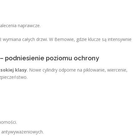
zalecenia naprawcze.
niż wymiana całych drzwi. W Bemowie, gdzie klucze są intensywnie
 – podniesienie poziomu ochrony
sokiej klasy
. Nowe cylindry odporne na piklowanie, wiercenie,
zpieczeństwo.
homości.
wi antywyważeniowych.