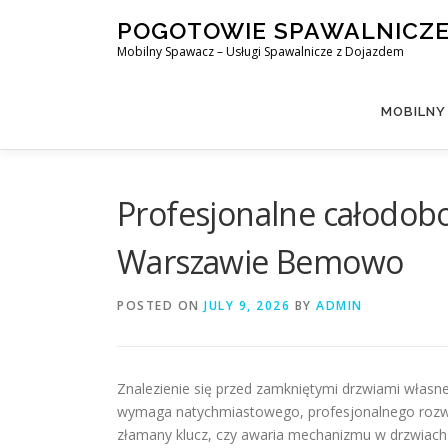
Skip
POGOTOWIE SPAWALNICZ
to
Mobilny Spawacz – Usługi Spawalnicze z Dojazdem
content
MOBILNY
Profesjonalne całodobo
Warszawie Bemowo
POSTED ON
JULY 9, 2026
BY
ADMIN
Znalezienie się przed zamkniętymi drzwiami własn
wymaga natychmiastowego, profesjonalnego rozwiąz
złamany klucz, czy awaria mechanizmu w drzwiach