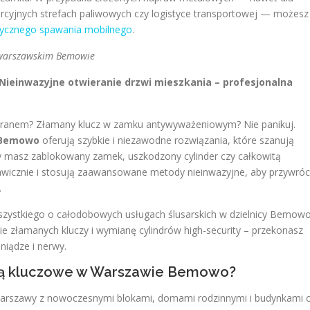
ercyjnych strefach paliwowych czy logistyce transportowej — możesz
stycznego spawania mobilnego
.
 warszawskim Bemowie
Nieinwazyjne otwieranie drzwi mieszkania – profesjonalna
ranem? Złamany klucz w zamku antywyważeniowym? Nie panikuj.
Bemowo
oferują szybkie i niezawodne rozwiązania, które szanują
czy masz zablokowany zamek, uszkodzony cylinder czy całkowitą
kawicznie i stosują zaawansowane metody nieinwazyjne, aby przywróc
.
ystkiego o całodobowych usługach ślusarskich w dzielnicy Bemowo
ie złamanych kluczy i wymianę cylindrów high-security – przekonasz
niądze i nerwy.
 są kluczowe w Warszawie Bemowo?
arszawy z nowoczesnymi blokami, domami rodzinnymi i budynkami 