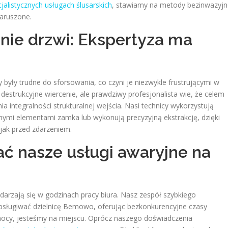
jalistycznych usługach ślusarskich
, stawiamy na metody bezinwazyjn
naruszone.
nie drzwi: Ekspertyza ma
yły trudne do sforsowania, co czyni je niezwykle frustrującymi w
estrukcyjne wiercenie, ale prawdziwy profesjonalista wie, że celem
 integralności strukturalnej wejścia. Nasi technicy wykorzystują
nymi elementami zamka lub wykonują precyzyjną ekstrakcję, dzięki
jak przed zdarzeniem.
ć nasze usługi awaryjne na
rzają się w godzinach pracy biura. Nasz zespół szybkiego
 obsługiwać dzielnicę Bemowo, oferując bezkonkurencyjne czasy
mocy, jesteśmy na miejscu. Oprócz naszego doświadczenia