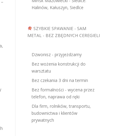
Mińsk Mazowiecki - Siedlce:
 –
Halinów, Kałuszyn, Siedlce
SZYBKIE SPAWANIE - SAM
METAL - BEZ ZBĘDNYCH CEREGIELI
a,
Dzwonisz - przyjeżdżamy
Bez wożenia konstrukcji do
warsztatu
Bez czekania 3 dni na termin
y
Bez formalności - wycena przez
telefon, naprawa od ręki
Dla firm, rolników, transportu,
budownictwa i klientów
prywatnych
ch