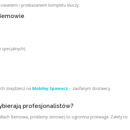
towaniem i przekazaniem kompletu kluczy.
w Bemowie
 specjalnych).
ych znajdziesz na
Mobilny Spawacz
– zaufanym dostawcy
ierają profesjonalistów?
iedlach Bemowa, problemy zimowe) to ogromna przewaga. Zalety to: