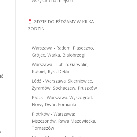
wszystko na miejscu
GDZIE DOJEŻDŻAMY W KILKA
GODZIN
Warszawa - Radom: Piaseczno,
Grójec, Warka, Białobrzegi
Warszawa - Lublin: Garwolin,
Kołbiel, Ryki, Dęblin
ić
Łódź - Warszawa: Skierniewice,
Żyrardów, Sochaczew, Pruszków
.
Płock - Warszawa: Wyszogród,
Nowy Dwór, Łomianki
Piotrków - Warszawa:
Mszczonów, Rawa Mazowiecka,
Tomaszów
o