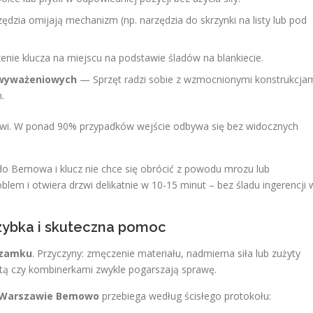
ędzia omijają mechanizm (np. narzędzia do skrzynki na listy lub pod
ie klucza na miejscu na podstawie śladów na blankiecie.
ywyważeniowych
— Sprzęt radzi sobie z wzmocnionymi konstrukcja
.
zwi. W ponad 90% przypadków wejście odbywa się bez widocznych
o Bemowa i klucz nie chce się obrócić z powodu mrozu lub
oblem i otwiera drzwi delikatnie w 10-15 minut – bez śladu ingerencji 
zybka i skuteczna pomoc
 zamku
. Przyczyny: zmęczenie materiału, nadmierna siła lub zużyty
etą czy kombinerkami zwykle pogarszają sprawę.
w Warszawie Bemowo
przebiega według ścisłego protokołu: