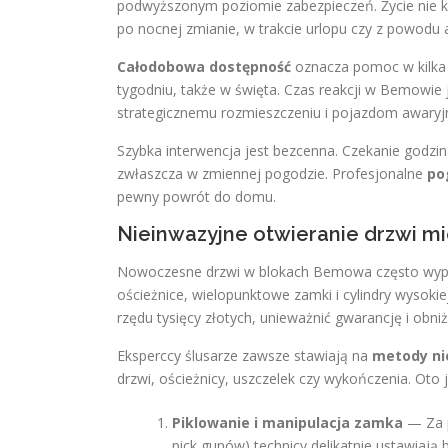
podwyższonym poziomie zabezpieczeń. Życie nie ko
po nocnej zmianie, w trakcie urlopu czy z powodu
Całodobowa dostępność
oznacza pomoc w kilka 
tygodniu, także w święta. Czas reakcji w Bemowie j
strategicznemu rozmieszczeniu i pojazdom awaryj
Szybka interwencja jest bezcenna. Czekanie godz
zwłaszcza w zmiennej pogodzie. Profesjonalne
po
pewny powrót do domu.
Nieinwazyjne otwieranie drzwi mi
Nowoczesne drzwi w blokach Bemowa często wyp
ościeżnice, wielopunktowe zamki i cylindry wysok
rzędu tysięcy złotych, unieważnić gwarancję i obn
Eksperccy ślusarze zawsze stawiają na
metody ni
drzwi, ościeżnicy, uszczelek czy wykończenia. Oto 
Piklowanie i manipulacja zamka
— Za p
pick gunów) technicy delikatnie ustawiają b