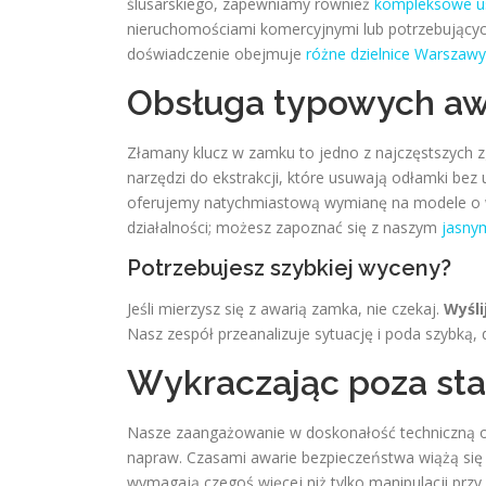
ślusarskiego, zapewniamy również
kompleksowe us
nieruchomościami komercyjnymi lub potrzebującyc
doświadczenie obejmuje
różne dzielnice Warszawy
Obsługa typowych aw
Złamany klucz w zamku to jedno z najczęstszych 
narzędzi do ekstrakcji, które usuwają odłamki bez 
oferujemy natychmiastową wymianę na modele o w
działalności; możesz zapoznać się z naszym
jasny
Potrzebujesz szybkiej wyceny?
Jeśli mierzysz się z awarią zamka, nie czekaj.
Wyśli
Nasz zespół przeanalizuje sytuację i poda szybką,
Wykraczając poza st
Nasze zaangażowanie w doskonałość techniczną o
napraw. Czasami awarie bezpieczeństwa wiążą się
wymagają czegoś więcej niż tylko manipulacji pr