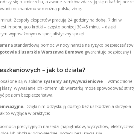
ńczy się o zmierzchu, a awarie zamków zdarzają się o każdej porze
 awarii mechanizmu w mroźną polską zimę.
minut. Zespoły ekspertów pracują 24 godziny na dobę, 7 dni w
est imponująco krótki – często poniżej 30-45 minut – dzięki
nym wyposażonym w specjalistyczny sprzęt.
inami na standardową pomoc w nocy naraża na ryzyko bezpieczeństw
gotowie ślusarskie Warszawa Bemowo
gwarantuje bezpieczny i
eszkaniowych – jak to działa?
osażone są w solidne
systemy antywyważeniowe
– wzmocnione
iej klasy. Wyważanie ich łomem lub wiertarką może spowodować strat
iżyć poziom bezpieczeństwa.
einwazyjne
. Dzięki nim odzyskują dostęp bez uszkodzenia skrzydła
jak to wygląda w praktyce:
omocą precyzyjnych narzędzi (napiętników, wytrychów, elektryczny
olce lub płytki w odpowiedniej pozycji bez użycia siły.