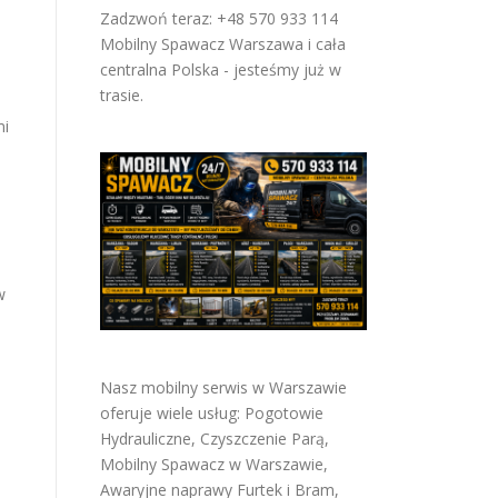
Zadzwoń teraz: +48 570 933 114
Mobilny Spawacz Warszawa i cała
centralna Polska - jesteśmy już w
trasie.
mi
w
Nasz mobilny serwis w Warszawie
oferuje wiele usług:
Pogotowie
Hydrauliczne
,
Czyszczenie Parą
,
Mobilny Spawacz w Warszawie
,
Awaryjne naprawy Furtek i Bram
,