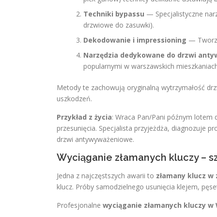
Techniki bypassu
— Specjalistyczne narz
drzwiowe do zasuwki).
Dekodowanie i impressioning
— Tworzen
Narzędzia dedykowane do drzwi ant
popularnymi w warszawskich mieszkaniach
Metody te zachowują oryginalną wytrzymałość dr
uszkodzeń.
Przykład z życia
: Wraca Pan/Pani późnym lotem d
przesunięcia. Specjalista przyjeżdża, diagnozuje pr
drzwi antywyważeniowe.
Wyciąganie złamanych kluczy – s
Jedna z najczęstszych awarii to
złamany klucz w
klucz. Próby samodzielnego usunięcia klejem, pęs
Profesjonalne
wyciąganie złamanych kluczy 