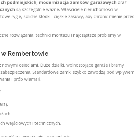
ch podmiejskich
,
modernizacja zamków garażowych
oraz
cznych
są szczególnie ważne. Właściciele nieruchomości w
we rygle, solidne kłódki i ciężkie zasuwy, aby chronić mienie przed
zne rozwiązania, techniki montażu i najczęstsze problemy w
i w Rembertowie
z nowymi osiedlami. Duże działki, wolnostojące garaże i bramy
o zabezpieczenia. Standardowe zamki szybko zawodzą pod wpływem
ania i prób włamań.
:
ars).
ażach.
ch wejściowych i technicznych.
orność na wyważanie i manipulację.