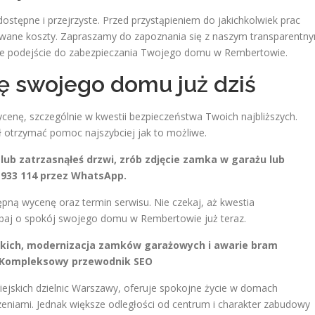
tępne i przejrzyste. Przed przystąpieniem do jakichkolwiek prac
ywane koszty. Zapraszamy do zapoznania się z naszym transparentn
jne podejście do zabezpieczania Twojego domu w Rembertowie.
ę swojego domu już dziś
cenę, szczególnie w kwestii bezpieczeństwa Twoich najbliższych.
ł otrzymać pomoc najszybciej jak to możliwe.
 lub zatrzasnąłeś drzwi, zrób zdjęcie zamka w garażu lub
0 933 114 przez WhatsApp.
ępną wycenę oraz termin serwisu. Nie czekaj, aż kwestia
dbaj o spokój swojego domu w Rembertowie już teraz.
ich, modernizacja zamków garażowych i awarie bram
 Kompleksowy przewodnik SEO
iejskich dzielnic Warszawy, oferuje spokojne życie w domach
eniami. Jednak większe odległości od centrum i charakter zabudowy