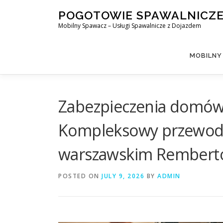
Skip
POGOTOWIE SPAWALNICZ
to
Mobilny Spawacz – Usługi Spawalnicze z Dojazdem
content
MOBILNY
Zabezpieczenia domów
Kompleksowy przewodn
warszawskim Rembert
POSTED ON
JULY 9, 2026
BY
ADMIN