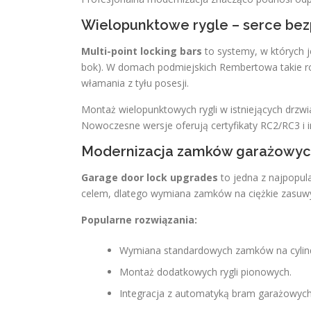
Wielopunktowe rygle – serce bez
Multi-point locking bars
to systemy, w których je
bok). W domach podmiejskich Rembertowa takie ro
włamania z tyłu posesji.
Montaż wielopunktowych rygli w istniejących drzw
Nowoczesne wersje oferują certyfikaty RC2/RC3 i 
Modernizacja zamków garażowych
Garage door lock upgrades
to jedna z najpopul
celem, dlatego wymiana zamków na ciężkie zasuwy 
Popularne rozwiązania:
Wymiana standardowych zamków na cylindr
Montaż dodatkowych rygli pionowych.
Integracja z automatyką bram garażowych