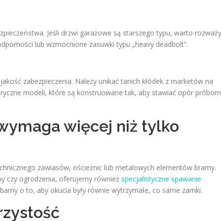
pieczeństwa. Jeśli drzwi garażowe są starszego typu, warto rozważ
dporności lub wzmocnione zasuwki typu „heavy deadbolt”.
akość zabezpieczenia. Należy unikać tanich kłódek z marketów na
ryczne modeli, które są konstruowane tak, aby stawiać opór próbom
ymaga więcej niż tylko
echnicznego zawiasów, ościeżnic lub metalowych elementów bramy.
amy czy ogrodzenia, oferujemy również
specjalistyczne spawanie
Dbamy o to, aby okucia były równie wytrzymałe, co same zamki.
jrzystość