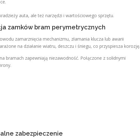
ce.
radzieży auta, ale też narzędzi i wartościowego sprzętu.
acja zamków bram perymetrycznych
powodu zamarznięcia mechanizmu, złamania klucza lub awarii
żone na działanie wiatru, deszczu i śniegu, co przyspiesza korozję
 bramach zapewniają niezawodność. Połączone z solidnymi
hrony.
rsalne zabezpieczenie