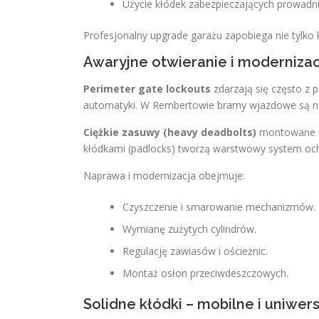
Użycie kłódek zabezpieczających prowadni
Profesjonalny upgrade garażu zapobiega nie tylko k
Awaryjne otwieranie i moderniz
Perimeter gate lockouts
zdarzają się często z 
automatyki. W Rembertowie bramy wjazdowe są nara
Ciężkie zasuwy (heavy deadbolts)
montowane na
kłódkami (padlocks) tworzą warstwowy system oc
Naprawa i modernizacja obejmuje:
Czyszczenie i smarowanie mechanizmów.
Wymianę zużytych cylindrów.
Regulację zawiasów i ościeżnic.
Montaż osłon przeciwdeszczowych.
Solidne kłódki – mobilne i uniwe