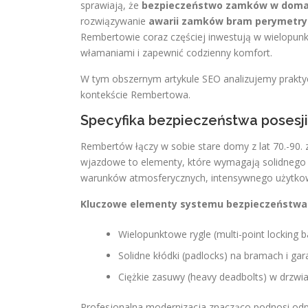
sprawiają, że
bezpieczeństwo zamków w doma
rozwiązywanie
awarii zamków bram perymetry
Rembertowie coraz częściej inwestują w wielopunkto
włamaniami i zapewnić codzienny komfort.
W tym obszernym artykule SEO analizujemy praktyc
kontekście Rembertowa.
Specyfika bezpieczeństwa posesj
Rembertów łączy w sobie stare domy z lat 70.-90. 
wjazdowe to elementy, które wymagają solidneg
warunków atmosferycznych, intensywnego użytkow
Kluczowe elementy systemu bezpieczeństwa
Wielopunktowe rygle (multi-point locking b
Solidne kłódki (padlocks) na bramach i gar
Ciężkie zasuwy (heavy deadbolts) w drzwia
Profesjonalna modernizacja znacząco podnosi odp