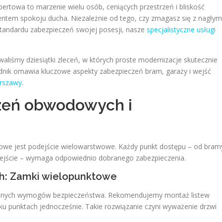
ertowa to marzenie wielu osób, ceniących przestrzeń i bliskość
ntem spokoju ducha. Niezależnie od tego, czy zmagasz się z nagłym
 standardu zabezpieczeń swojej posesji, nasze
specjalistyczne usługi
owaliśmy dziesiątki zleceń, w których proste modernizacje skutecznie
odnik omawia kluczowe aspekty zabezpieczeń bram, garaży i wejść
rszawy
.
zeń obwodowych i
we jest podejście wielowarstwowe. Każdy punkt dostępu – od bram
wejście – wymaga odpowiednio dobranego zabezpieczenia.
ch: Zamki wielopunktowe
zesnych wymogów bezpieczeństwa. Rekomendujemy montaż listew
ilku punktach jednocześnie. Takie rozwiązanie czyni wyważenie drzwi