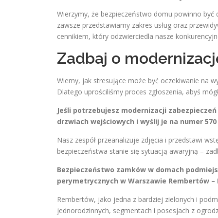
Wierzymy, że bezpieczeństwo domu powinno być dos
zawsze przedstawiamy zakres usług oraz przewid
cennikiem, który odzwierciedla nasze konkurency
Zadbaj o modernizacj
Wiemy, jak stresujące może być oczekiwanie na wy
Dlatego uprościliśmy proces zgłoszenia, abyś móg
Jeśli potrzebujesz modernizacji zabezpieczeń
drzwiach wejściowych i wyślij je na numer 57
Nasz zespół przeanalizuje zdjęcia i przedstawi wst
bezpieczeństwa stanie się sytuacją awaryjną – za
Bezpieczeństwo zamków w domach podmiejsk
perymetrycznych w Warszawie Rembertów –
Rembertów, jako jedna z bardziej zielonych i podm
jednorodzinnych, segmentach i posesjach z ogrodz