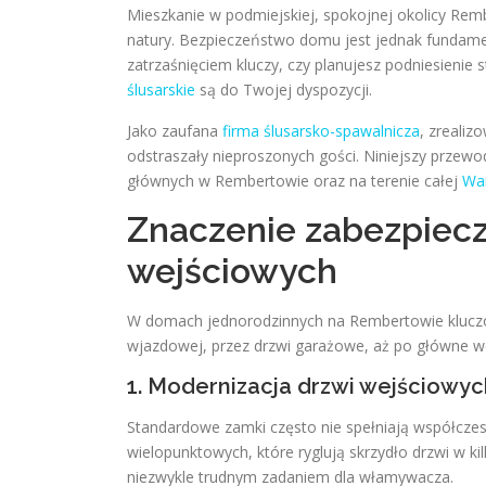
Mieszkanie w podmiejskiej, spokojnej okolicy Remb
natury. Bezpieczeństwo domu jest jednak fundame
zatrzaśnięciem kluczy, czy planujesz podniesienie
ślusarskie
są do Twojej dyspozycji.
Jako zaufana
firma ślusarsko-spawalnicza
, zrealiz
odstraszały nieproszonych gości. Niniejszy przew
głównych w Rembertowie oraz na terenie całej
Wa
Znaczenie zabezpiec
wejściowych
W domach jednorodzinnych na Rembertowie kluczo
wjazdowej, przez drzwi garażowe, aż po główne 
1. Modernizacja drzwi wejściowy
Standardowe zamki często nie spełniają współc
wielopunktowych, które ryglują skrzydło drzwi w k
niezwykle trudnym zadaniem dla włamywacza.