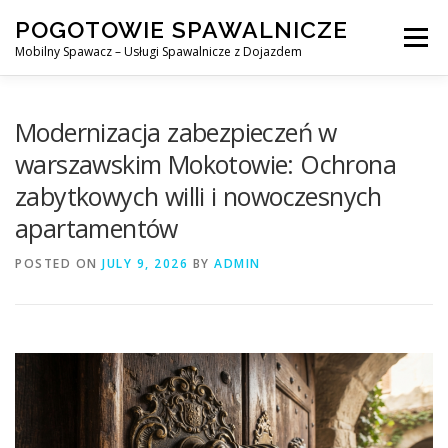
Skip
POGOTOWIE SPAWALNICZE
to
Menu
content
Mobilny Spawacz – Usługi Spawalnicze z Dojazdem
MOBILNY SPAWACZ
WARSZAWA
SPAWACZ
Modernizacja zabezpieczeń w
warszawskim Mokotowie: Ochrona
zabytkowych willi i nowoczesnych
SPAWANIE MIG/MAG (GMAW)
NASZE USŁUGI
apartamentów
POSTED ON
KONTAKT
JULY 9, 2026
BY
ADMIN