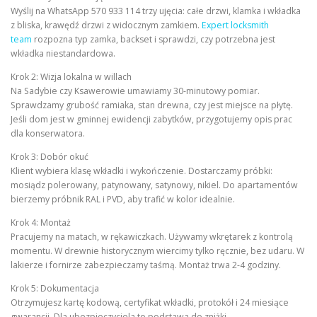
Wyślij na WhatsApp 570 933 114 trzy ujęcia: całe drzwi, klamka i wkładka
z bliska, krawędź drzwi z widocznym zamkiem.
Expert locksmith
team
rozpozna typ zamka, backset i sprawdzi, czy potrzebna jest
wkładka niestandardowa.
Krok 2: Wizja lokalna w willach
Na Sadybie czy Ksawerowie umawiamy 30-minutowy pomiar.
Sprawdzamy grubość ramiaka, stan drewna, czy jest miejsce na płytę.
Jeśli dom jest w gminnej ewidencji zabytków, przygotujemy opis prac
dla konserwatora.
Krok 3: Dobór okuć
Klient wybiera klasę wkładki i wykończenie. Dostarczamy próbki:
mosiądz polerowany, patynowany, satynowy, nikiel. Do apartamentów
bierzemy próbnik RAL i PVD, aby trafić w kolor idealnie.
Krok 4: Montaż
Pracujemy na matach, w rękawiczkach. Używamy wkrętarek z kontrolą
momentu. W drewnie historycznym wiercimy tylko ręcznie, bez udaru. W
lakierze i fornirze zabezpieczamy taśmą. Montaż trwa 2-4 godziny.
Krok 5: Dokumentacja
Otrzymujesz kartę kodową, certyfikat wkładki, protokół i 24 miesiące
gwarancji. Dla ubezpieczyciela to podstawa do zniżki.