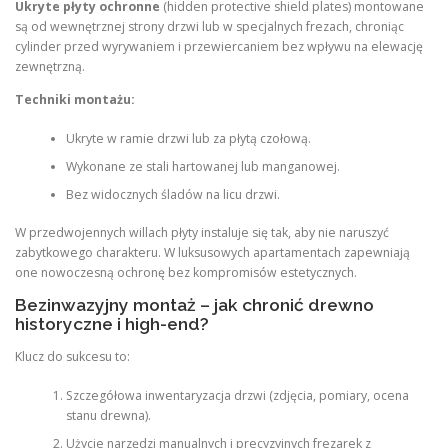
Ukryte płyty ochronne
(hidden protective shield plates) montowane
są od wewnętrznej strony drzwi lub w specjalnych frezach, chroniąc
cylinder przed wyrywaniem i przewiercaniem bez wpływu na elewację
zewnętrzną.
Techniki montażu:
Ukryte w ramie drzwi lub za płytą czołową.
Wykonane ze stali hartowanej lub manganowej.
Bez widocznych śladów na licu drzwi.
W przedwojennych willach płyty instaluje się tak, aby nie naruszyć
zabytkowego charakteru. W luksusowych apartamentach zapewniają
one nowoczesną ochronę bez kompromisów estetycznych.
Bezinwazyjny montaż – jak chronić drewno
historyczne i high-end?
Klucz do sukcesu to:
Szczegółowa inwentaryzacja drzwi (zdjęcia, pomiary, ocena
stanu drewna).
Użycie narzędzi manualnych i precyzyjnych frezarek z