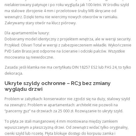
nielakierowany patynuje i po roku wygląda jak 100-letni. W środku szyld
ma stalowe zbrojenie 4 mm i przelotowe śruby M8 skręcane od
wewnątrz. Dzięki temu nie wiercimy nowych otworów w ramiaku.
Zakrywamy stary otwór na klucz piórowy.
Dla apartamentów luxury:
Dobieramy model identyczny z projektem wnętrza, ale w wersji security.
Przykład: Olivari Total w wersji z zabezpieczeniem wkładki. Wykończenie
PVD Satin Brass jest odporne na ścieranie i odciski palców. Wszystkie
mocowania są niewidoczne.
Zasada: jeśli klamka nie ma certyfikatu DIN 18257 ES2 lub PAS 24, to tylko
dekoracja.
Ukryte szyldy ochronne – RC3 bez zmiany
wyglądu drzwi
Problem w zabytkach: konserwator nie zgodzi się na duży, stalowy szyld
na zewnątrz. Problem w apartamentach: architekt nie pozwoli na
“pancerny guz” na drzwiach za 25 000 zł. Rozwiązanie to ukryty szyld.
To płyta ze stali manganowej 4 mm montowana między zamkiem
wpuszczanym a płaszczyzną drzwi. Od zewnątrz widać tylko oryginalny,
cienki szyld lub rozetę. Płyta blokuje dostęp do korpusu zamka i