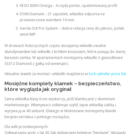
KESO 8000 Omega – 4 rzędy pinów, opatentowany profil.
DOM Diamant – 21 zapadek, wkładka odporna na
przewiercenie wiertłem 10 mm.
Gerda SLR Pro System – dobra relacja ceny do jakości, polski
atest IMP.
W drzwiach historycznych często stosujemy wkładki owalne
skandynawskie lub wkładki z krótkim korpusem, które pasują do starej
kieszeni zamka. W apartamentach montujemy wkładki 3-gwiazdkowe
SS312 Diamond z gałką od wewnątrz.
Aktualne stawki za montaż i wkładki znajdziesz w
lock cylinder price list
.
Mosiężne komplety klamek – bezpieczeństwo,
które wygląda jak oryginał
Sama wkładka klasy 6 nie wystarczy, jeśli klamka jest z aluminium
marketowego. Włamywacz odłamuje szyld, łapie wkładkę żabką i
wyrywa ją w 40 sekund. Dlatego w Mokotowie montujemy klamki
bezpieczeństwa z pełnego mosiądzu.
Dla willi przedwojennych:
Odtwarzamy wzór z lat 30. lub dobieramy kolekcje “heritage”. Mosiądz