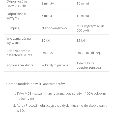
Odporność na
3 minuty
10 minut
rozwiercenie
Odporność na
5 minut
10 minut
wytrychy
Musi wytrzymać 30
Bumping
Nieobowiązkowy
000 cykli
Wytrzymałość na
10 kN
15 kN
wyrwanie
Zabezpieczenie
Do 2027
Do 2036 i dłużej
patentowe klucza
Tylko z kartą
Kopiowanie klucza
W każdym punkcie
bezpieczeństwa
Polecane modele do willi i apartamentów:
EVVA MCS – system magnetyczny, bez sprężyn, 100% odporny
na bumping.
Abloy Protec2 – obracające się dyski, klucz nie do skopiowania
w 3D.