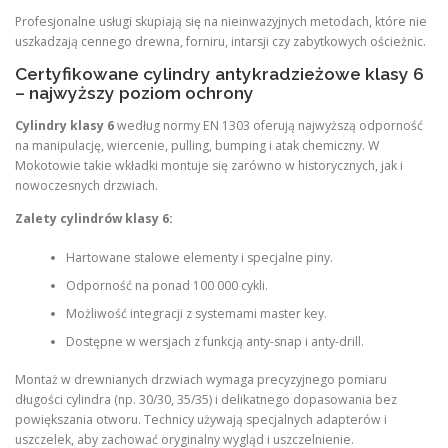
Profesjonalne usługi skupiają się na nieinwazyjnych metodach, które nie
uszkadzają cennego drewna, forniru, intarsji czy zabytkowych ościeżnic.
Certyfikowane cylindry antykradzieżowe klasy 6
– najwyższy poziom ochrony
Cylindry klasy 6
według normy EN 1303 oferują najwyższą odporność
na manipulację, wiercenie, pulling, bumping i atak chemiczny. W
Mokotowie takie wkładki montuje się zarówno w historycznych, jak i
nowoczesnych drzwiach.
Zalety cylindrów klasy 6:
Hartowane stalowe elementy i specjalne piny.
Odporność na ponad 100 000 cykli.
Możliwość integracji z systemami master key.
Dostępne w wersjach z funkcją anty-snap i anty-drill.
Montaż w drewnianych drzwiach wymaga precyzyjnego pomiaru
długości cylindra (np. 30/30, 35/35) i delikatnego dopasowania bez
powiększania otworu. Technicy używają specjalnych adapterów i
uszczelek, aby zachować oryginalny wygląd i uszczelnienie.