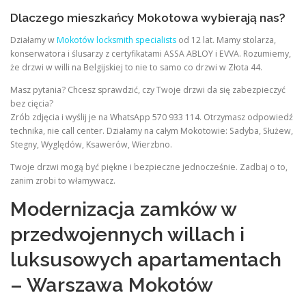
Dlaczego mieszkańcy Mokotowa wybierają nas?
Działamy w
Mokotów locksmith specialists
od 12 lat. Mamy stolarza,
konserwatora i ślusarzy z certyfikatami ASSA ABLOY i EVVA. Rozumiemy,
że drzwi w willi na Belgijskiej to nie to samo co drzwi w Złota 44.
Masz pytania? Chcesz sprawdzić, czy Twoje drzwi da się zabezpieczyć
bez cięcia?
Zrób zdjęcia i wyślij je na WhatsApp 570 933 114. Otrzymasz odpowiedź
technika, nie call center. Działamy na całym Mokotowie: Sadyba, Służew,
Stegny, Wyględów, Ksawerów, Wierzbno.
Twoje drzwi mogą być piękne i bezpieczne jednocześnie. Zadbaj o to,
zanim zrobi to włamywacz.
Modernizacja zamków w
przedwojennych willach i
luksusowych apartamentach
– Warszawa Mokotów