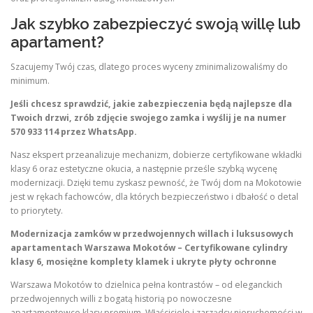
Jak szybko zabezpieczyć swoją willę lub
apartament?
Szacujemy Twój czas, dlatego proces wyceny zminimalizowaliśmy do
minimum.
Jeśli chcesz sprawdzić, jakie zabezpieczenia będą najlepsze dla
Twoich drzwi, zrób zdjęcie swojego zamka i wyślij je na numer
570 933 114 przez WhatsApp.
Nasz ekspert przeanalizuje mechanizm, dobierze certyfikowane wkładki
klasy 6 oraz estetyczne okucia, a następnie prześle szybką wycenę
modernizacji. Dzięki temu zyskasz pewność, że Twój dom na Mokotowie
jest w rękach fachowców, dla których bezpieczeństwo i dbałość o detal
to priorytety.
Modernizacja zamków w przedwojennych willach i luksusowych
apartamentach Warszawa Mokotów – Certyfikowane cylindry
klasy 6, mosiężne komplety klamek i ukryte płyty ochronne
Warszawa Mokotów to dzielnica pełna kontrastów – od eleganckich
przedwojennych willi z bogatą historią po nowoczesne
apartamentowce klasy premium. Właściciele i zarządcy nieruchomości w