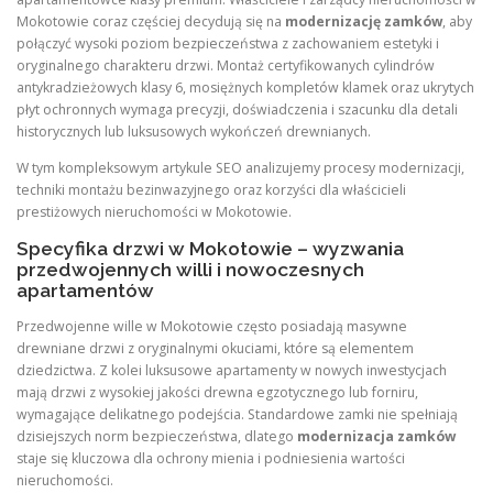
Mokotowie coraz częściej decydują się na
modernizację zamków
, aby
połączyć wysoki poziom bezpieczeństwa z zachowaniem estetyki i
oryginalnego charakteru drzwi. Montaż certyfikowanych cylindrów
antykradzieżowych klasy 6, mosiężnych kompletów klamek oraz ukrytych
płyt ochronnych wymaga precyzji, doświadczenia i szacunku dla detali
historycznych lub luksusowych wykończeń drewnianych.
W tym kompleksowym artykule SEO analizujemy procesy modernizacji,
techniki montażu bezinwazyjnego oraz korzyści dla właścicieli
prestiżowych nieruchomości w Mokotowie.
Specyfika drzwi w Mokotowie – wyzwania
przedwojennych willi i nowoczesnych
apartamentów
Przedwojenne wille w Mokotowie często posiadają masywne
drewniane drzwi z oryginalnymi okuciami, które są elementem
dziedzictwa. Z kolei luksusowe apartamenty w nowych inwestycjach
mają drzwi z wysokiej jakości drewna egzotycznego lub forniru,
wymagające delikatnego podejścia. Standardowe zamki nie spełniają
dzisiejszych norm bezpieczeństwa, dlatego
modernizacja zamków
staje się kluczowa dla ochrony mienia i podniesienia wartości
nieruchomości.