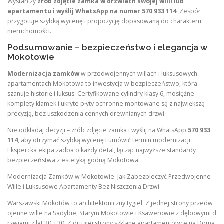
Wystarczy
zrób zdjęcie zamka w drzwiach swojej willi lub
apartamentu i wyślij WhatsApp na numer 570 933 114
. Zespół
przygotuje szybką wycenę i propozycję dopasowaną do charakteru
nieruchomości.
Podsumowanie – bezpieczeństwo i elegancja w
Mokotowie
Modernizacja zamków
w przedwojennych willach i luksusowych
apartamentach Mokotowa to inwestycja w bezpieczeństwo, która
szanuje historię i luksus. Certyfikowane cylindry klasy 6, mosiężne
komplety klamek i ukryte płyty ochronne montowane są z największą
precyzją, bez uszkodzenia cennych drewnianych drzwi.
Nie odkładaj decyzji – zrób zdjęcie zamka i wyślij na WhatsApp
570 933
114
, aby otrzymać szybką wycenę i umówić termin modernizacji.
Ekspercka ekipa zadba o każdy detal, łącząc najwyższe standardy
bezpieczeństwa z estetyką godną Mokotowa.
Modernizacja Zamków w Mokotowie: Jak Zabezpieczyć Przedwojenne
Wille i Luksusowe Apartamenty Bez Niszczenia Drzwi
Warszawski Mokotów to architektoniczny tygiel. Z jednej strony przedw
ojenne wille na Sadybie, Starym Mokotowie i Ksawerowie z dębowymi d
rzwiami z lat 20. i 30. Z drugiej strony szklane apartamentowce na Doma