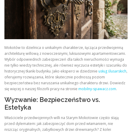
Mokotów to dzielnica o unikalnym charakterze, łącząca przedwojenną
architekturę willową z nowoczesnymi, luksusowymi apartamentowcami.
Wybór odpowiednich zabezpieczeń dla takich nieruchomości wymaga
nie tylko wiedzy technicznej, ale również wyczucia estetyki i szacunku do
historycznej tkanki budynku. Jako eksperci w dziedzinie
usług ślusarskich
,
oferujemy rozwiązania, które skutecznie podnoszą poziom
bezpieczeństwa bez naruszania unikalnego charakteru drzwi. Dowiedz
się więcej o naszej filozofii pracy na stronie
mobilny-spawacz.com
.
Wyzwanie: Bezpieczeństwo vs.
Estetyka
Właściciele przedwojennych willi na Starym Mokotowie często stają
przed dylematem: jak zabezpieczyć dom przed włamaniem, nie
niszcząc oryginalnych, zabytkowych drzwi drewnianych? Z kolei