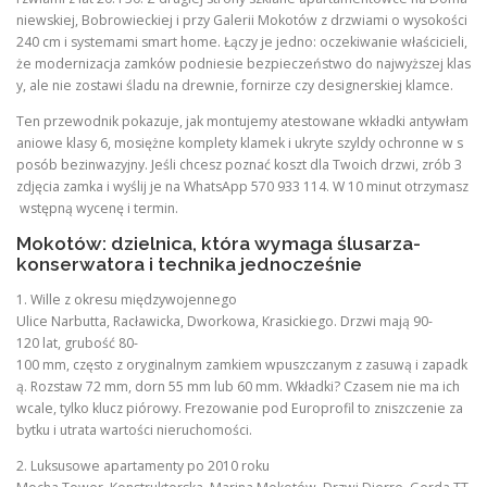
niewskiej, Bobrowieckiej i przy Galerii Mokotów z drzwiami o wysokości
240 cm i systemami smart home. Łączy je jedno: oczekiwanie właścicieli,
że modernizacja zamków podniesie bezpieczeństwo do najwyższej klas
y, ale nie zostawi śladu na drewnie, fornirze czy designerskiej klamce.
Ten przewodnik pokazuje, jak montujemy atestowane wkładki antywłam
aniowe klasy 6, mosiężne komplety klamek i ukryte szyldy ochronne w s
posób bezinwazyjny. Jeśli chcesz poznać koszt dla Twoich drzwi, zrób 3
zdjęcia zamka i wyślij je na WhatsApp 570 933 114. W 10 minut otrzymasz
wstępną wycenę i termin.
Mokotów: dzielnica, która wymaga ślusarza-
konserwatora i technika jednocześnie
1. Wille z okresu międzywojennego
Ulice Narbutta, Racławicka, Dworkowa, Krasickiego. Drzwi mają 90-
120 lat, grubość 80-
100 mm, często z oryginalnym zamkiem wpuszczanym z zasuwą i zapadk
ą. Rozstaw 72 mm, dorn 55 mm lub 60 mm. Wkładki? Czasem nie ma ich
wcale, tylko klucz piórowy. Frezowanie pod Europrofil to zniszczenie za
bytku i utrata wartości nieruchomości.
2. Luksusowe apartamenty po 2010 roku