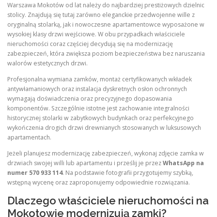
Warszawa Mokotów od lat należy do najbardziej prestiżowych dzielnic
stolicy. Znajdują się tutaj zarówno eleganckie przedwojenne wille z
oryginalną stolarką, jak i nowoczesne apartamentowce wyposażone w
wysokiej klasy drzwi wejściowe. W obu przypadkach właściciele
nieruchomości coraz częściej decydują się na modernizację
zabezpieczeń, która zwiększa poziom bezpieczeństwa bez naruszania
walorów estetycznych drzwi.
Profesjonalna wymiana zamków, montaż certyfikowanych wkładek
antywłamaniowych oraz instalacja dyskretnych osłon ochronnych
wymagają doświadczenia oraz precyzyjnego dopasowania
komponentów. Szczególnie istotne jest zachowanie integralności
historycznej stolarki w zabytkowych budynkach oraz perfekcyjnego
wykończenia drogich drzwi drewnianych stosowanych w luksusowych
apartamentach.
Jeżeli planujesz modernizację zabezpieczeń, wykonaj zdjęcie zamka w
drzwiach swojej willi lub apartamentu i prześlij je przez
WhatsApp na
numer 570 933 114
. Na podstawie fotografii przygotujemy szybką,
wstępną wycenę oraz zaproponujemy odpowiednie rozwiązania.
Dlaczego właściciele nieruchomości na
Mokotowie modernizują zamki?