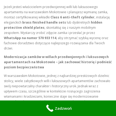
Jeżeli jesteś właścicielem przedwojennej willi lub luksusowego
apartamentu na warszawskim Mokotowie i planujesz wymianę zamka,
montaż certyfikowanej wkładki
Class 6 anti-theft cylinder
, instalację
eleganckich
brass finished handle sets
lub dyskretnych
hidden
protective shield plates
, skontaktuj się z naszym mobilnym
zespołem. Wystarczy zrobić zdjęcie zamka i przesłać je przez
WhatsApp na numer 570 933 114
, aby otrzymać szybką wycenę oraz
fachowe doradztwo dotyczące najlepszego rozwiązania dla Twoich
drzwi.
Modernizacja zamków w willach przedwojennych i luksusowych
apartamentach na Mokotowie – jak zachować historię i podnieść
poziom bezpieczeństwa
W warszawskim Mokotowie, jednej z najbardziej prestiżowych dzielnic
stolicy, wiele zabytkowych willi i luksusowych apartamentów zachowało
swój niepowtarzalny charakter i historyczny urok. Jednak wraz z
upływem czasu, szczególnie w kontekście rosnącego zagrożenia
włamaniami i kradzieżami, konieczne staje się modernizowanie
systemów zabezpieczeń. Kluczem jest tutaj odpowiednia wymiana
zamków, które nie tylko spełniają najwyższe standardy bezpieczeństwa,
Zadzwoń
ale także nie naruszają estetyki i integralności cennych, zabytkowych