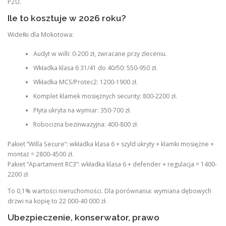
PZU.
Ile to kosztuje w 2026 roku?
Widełki dla Mokotowa:
Audyt w willi: 0-200 zł, zwracane przy zleceniu.
Wkładka klasa 6 31/41 do 40/50: 550-950 zł.
Wkładka MCS/Protec2: 1200-1900 zł.
Komplet klamek mosiężnych security: 800-2200 zł.
Płyta ukryta na wymiar: 350-700 zł.
Robocizna bezinwazyjna: 400-800 zł.
Pakiet “Willa Secure”: wkładka klasa 6 + szyld ukryty + klamki mosiężne +
montaż = 2800-4500 zł.
Pakiet “Apartament RC3”: wkładka klasa 6 + defender + regulacja = 1400-
2200 zł.
To 0,1% wartości nieruchomości. Dla porównania: wymiana dębowych
drzwi na kopię to 22 000-40 000 zł.
Ubezpieczenie, konserwator, prawo