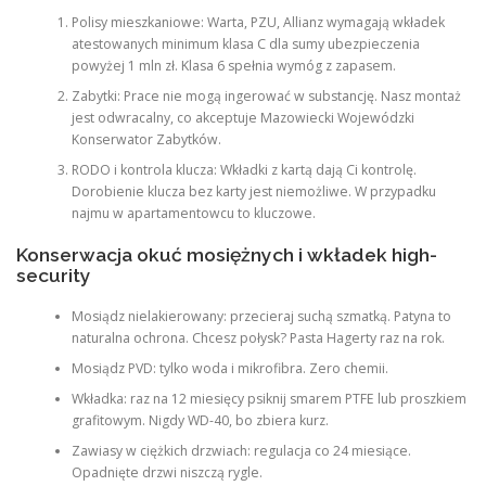
Polisy mieszkaniowe: Warta, PZU, Allianz wymagają wkładek
atestowanych minimum klasa C dla sumy ubezpieczenia
powyżej 1 mln zł. Klasa 6 spełnia wymóg z zapasem.
Zabytki: Prace nie mogą ingerować w substancję. Nasz montaż
jest odwracalny, co akceptuje Mazowiecki Wojewódzki
Konserwator Zabytków.
RODO i kontrola klucza: Wkładki z kartą dają Ci kontrolę.
Dorobienie klucza bez karty jest niemożliwe. W przypadku
najmu w apartamentowcu to kluczowe.
Konserwacja okuć mosiężnych i wkładek high-
security
Mosiądz nielakierowany: przecieraj suchą szmatką. Patyna to
naturalna ochrona. Chcesz połysk? Pasta Hagerty raz na rok.
Mosiądz PVD: tylko woda i mikrofibra. Zero chemii.
Wkładka: raz na 12 miesięcy psiknij smarem PTFE lub proszkiem
grafitowym. Nigdy WD-40, bo zbiera kurz.
Zawiasy w ciężkich drzwiach: regulacja co 24 miesiące.
Opadnięte drzwi niszczą rygle.