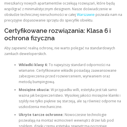
mieszkańcy nowych apartamentów oczekują rozwiązań, które będą
współgrać z minimalistycznym designem. Nasze doświadczenie w
obsłudze technicznej nieruchomości w całej
Warszawie
pozwala nam na
precyzyjne dopasowanie sprzętu do specyfiki obiektu.
Certyfikowane rozwiązania: Klasa 6 i
ochrona fizyczna
Aby zapewnić realną ochronę, nie warto polegać na standardowych
zamkach deweloperskich.
Wkładki klasy 6:
To najwyższy standard odporności na
włamanie. Certyfikowane wkładki posiadają zaawansowane
zabezpieczenia przed rozwierceniem, wyrwaniem oraz
metodą bumpingową.
Mosiężne okucia:
W przypadku willi, estetyka jest tak samo
ważna jak bezpieczeństwo. Wysokiej jakości mosiężne klamki i
szyldy nie tylko pięknie się starzeją, ale są również odporne na
uszkodzenia mechaniczne.
Ukryte tarcze ochronne:
Nowoczesne technologie
pozwalają na montaż wzmocnień wewnątrz drzwi lub pod
szyldem, dzięki czemu estetyka zewnętrzna pozostaje