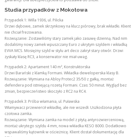
Studia przypadków z Mokotowa
Przypadek 1: Willa 1936, ul. Pilicka
Drzwi dębowe, zamek skrzynkowy na klucz piórowy, brak wkładki. Klient
nie chciał frezowania.
Rozwiązanie: Zostawiliśmy stary zamek jako zasuwę dzienną. Nad nim
dodaliśmy nowy zamek wpuszczany Euro z ukrytym szyldem i wkładką
EVVA MCS. Mosiężny szyld w stylu art deco zakrył stary otwór. Drzwi
zyskały klasę RC3, a konserwator nie miał uwag.
Przypadek 2: Apartament 140 m², Konstruktorska
Drzwi Barański z klamką Formani. Wkładka deweloperska klasy B.
Rozwiązanie: Wymiana na Abloy Protec2 35/50 z gałką, montaż
defendera pod istniejącą rozetą Formani. Czas: 50 minut. Wygląd bez
zmian, bezpieczeństwo skoczyło z RC2 na RC4.
Przypadek 3: Próba włamania, ul. Puławska
Włamywacz przewiercił wkładkę, ale nie wszedł. Uszkodzona płyta
czołowa zamka.
Rozwiązanie: Wymiana zamka na model z płytą antyrozwierceniową,
montaż ukrytego szyldu 4 mm, nowa wkładka KESO 8000. Dodatkowo
wspawaliśmy kątownik w ościeżnicę. Klient dostał dokumentację dla