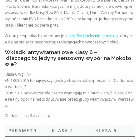
Mocha Tower, Konstruktorska, Marina Mokotów. Drzwi Dierre, Gerda TT
, Porta Silence, Barański. Fabrycznie mają dobry zamek, ale deweloper
wstawia wkładkę klasy B za 80 zł. Klamki Olivari, Linea Cali czy Formani w
wykończeniu PVD brass kosztują 1200 zł za komplet. Jedna rysa przy mo
ntażu i klient nie odbiera prac.
W obu przypadkach potrzebny jest
certified locksmith services
, który zn
a się na stolarce historycznej i tolerancjach nowoczesnych okuć.
Wkładki antywłamaniowe klasy 6 –
dlaczego to jedyny sensowny wybór na Mokoto
wie?
Klasa 6 wg PN-
EN 1303:2015 to najwyższy cywilny stopień zabezpieczenia. Dla domów
o wartości 3-
10 mln zł ubezpieczyciele często wymagają minimum klasy 5. Klasa 6 daj
e realny opór na metody używane przez grupy włamywaczy w Warszawi
e.
Co daje klasa 6 vs klasa 4:
PARAMETR
KLASA 4
KLASA 6