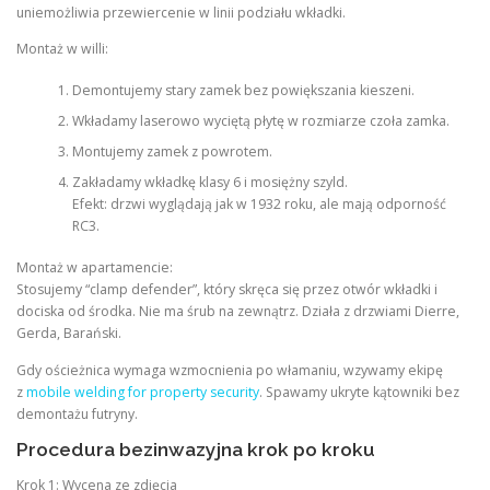
uniemożliwia przewiercenie w linii podziału wkładki.
Montaż w willi:
Demontujemy stary zamek bez powiększania kieszeni.
Wkładamy laserowo wyciętą płytę w rozmiarze czoła zamka.
Montujemy zamek z powrotem.
Zakładamy wkładkę klasy 6 i mosiężny szyld.
Efekt: drzwi wyglądają jak w 1932 roku, ale mają odporność
RC3.
Montaż w apartamencie:
Stosujemy “clamp defender”, który skręca się przez otwór wkładki i
dociska od środka. Nie ma śrub na zewnątrz. Działa z drzwiami Dierre,
Gerda, Barański.
Gdy ościeżnica wymaga wzmocnienia po włamaniu, wzywamy ekipę
z
mobile welding for property security
. Spawamy ukryte kątowniki bez
demontażu futryny.
Procedura bezinwazyjna krok po kroku
Krok 1: Wycena ze zdjęcia