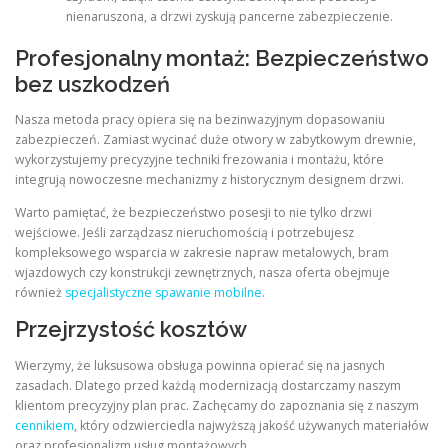
nienaruszona, a drzwi zyskują pancerne zabezpieczenie.
Profesjonalny montaż: Bezpieczeństwo
bez uszkodzeń
Nasza metoda pracy opiera się na bezinwazyjnym dopasowaniu
zabezpieczeń. Zamiast wycinać duże otwory w zabytkowym drewnie,
wykorzystujemy precyzyjne techniki frezowania i montażu, które
integrują nowoczesne mechanizmy z historycznym designem drzwi.
Warto pamiętać, że bezpieczeństwo posesji to nie tylko drzwi
wejściowe. Jeśli zarządzasz nieruchomością i potrzebujesz
kompleksowego wsparcia w zakresie napraw metalowych, bram
wjazdowych czy konstrukcji zewnętrznych, nasza oferta obejmuje
również
specjalistyczne spawanie mobilne
.
Przejrzystość kosztów
Wierzymy, że luksusowa obsługa powinna opierać się na jasnych
zasadach. Dlatego przed każdą modernizacją dostarczamy naszym
klientom precyzyjny plan prac. Zachęcamy do zapoznania się z naszym
cennikiem
, który odzwierciedla najwyższą jakość używanych materiałów
oraz profesjonalizm usług montażowych.