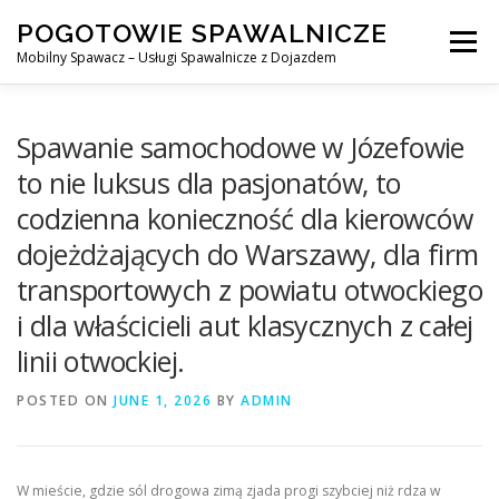
Skip
POGOTOWIE SPAWALNICZE
to
Menu
content
Mobilny Spawacz – Usługi Spawalnicze z Dojazdem
MOBILNY SPAWACZ
WARSZAWA
SPAWACZ
Spawanie samochodowe w Józefowie
to nie luksus dla pasjonatów, to
codzienna konieczność dla kierowców
SPAWANIE MIG/MAG (GMAW)
NASZE USŁUGI
dojeżdżających do Warszawy, dla firm
transportowych z powiatu otwockiego
KONTAKT
i dla właścicieli aut klasycznych z całej
linii otwockiej.
POSTED ON
JUNE 1, 2026
BY
ADMIN
W mieście, gdzie sól drogowa zimą zjada progi szybciej niż rdza w