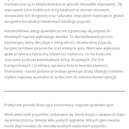
mechaniczne są tu eksploatowane w sposób niezwykle intensywny. Zły
stan nawierzchni niektórych dróg lokalnych w okresie zimowym,
stosowanie soli drogowej oraz naturalne zmęczenie materiału to główni
wrogowie konstrukcji metalowych każdego pojazdu.
Automobilowe usługi spawalnicze nie ograniczają się jedynie do
doraźnych napraw pękniętego tłumika. To skomplikowany proces
inżynieryjny, który decyduje o integralności strukturalnej pojazdu,
bezpieczeństwie pasażerów oraz estetyce auta. Właściwie wykonany
spaw przywraca fabryczną sztywność nadwozia, co ma krytyczne
znaczenie podczas ewentualnych kolizji drogowych. Dla firm
transportowych z Józefowa, sprawna flota to kwestia płynności
finansowej – każda godzina przestoju generuje straty, dlatego rzetelne i
szybkie naprawy spawalnicze są kluczem do sukcesu komercyjnego.
Praktyczne porady dotyczące konserwacji i napraw spawalniczych
Wielu właścicieli pojazdów zastanawia się, kiedy wizyta u spawacza staje
się koniecznością. Istnieje kilka jasnych sygnałów, których ignorowanie
może doprowadzić do nieodwracalnych uszkodzeń pojazdu i