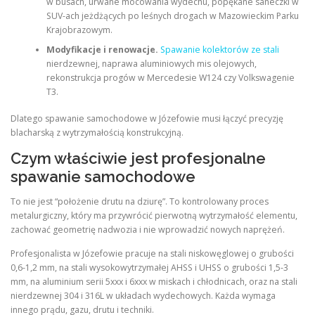
w busach, urwane mocowania wydechu, popękane saneczki w
SUV-ach jeżdżących po leśnych drogach w Mazowieckim Parku
Krajobrazowym.
Modyfikacje i renowacje.
Spawanie kolektorów ze stali
nierdzewnej, naprawa aluminiowych mis olejowych,
rekonstrukcja progów w Mercedesie W124 czy Volkswagenie
T3.
Dlatego spawanie samochodowe w Józefowie musi łączyć precyzję
blacharską z wytrzymałością konstrukcyjną.
Czym właściwie jest profesjonalne
spawanie samochodowe
To nie jest “położenie drutu na dziurę”. To kontrolowany proces
metalurgiczny, który ma przywrócić pierwotną wytrzymałość elementu,
zachować geometrię nadwozia i nie wprowadzić nowych naprężeń.
Profesjonalista w Józefowie pracuje na stali niskowęglowej o grubości
0,6-1,2 mm, na stali wysokowytrzymałej AHSS i UHSS o grubości 1,5-3
mm, na aluminium serii 5xxx i 6xxx w miskach i chłodnicach, oraz na stali
nierdzewnej 304 i 316L w układach wydechowych. Każda wymaga
innego prądu, gazu, drutu i techniki.