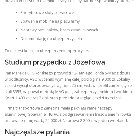
busa to 800-1500 zł dziennie straty. Lokalny partner spawalniczy oferuje:
Priorytetowe sloty serwisowe
Spawanie mobilne na placu firmy
Naprawy ram, haków, bram załadunkowych
Dokumentację do ubezpieczyciela
To nie jest koszt, to ubezpieczenie operacyjne.
Studium przypadku z Józefowa
Pan Marek z ul. Sikorskiego przywiózł 12-letniego Forda S-Max z dziurą
w podłużnicy. ASO wyceniło wymianę całej podłogi na 9 000 zł. Lokalny
zakład wyciął skorodowany fragment 25 cm, wstawił profil zamknięty ze
stali S355, wspawał metodą MAG puls, zabezpieczył cynkiem i woskiem.
Koszt 1 400 zł, czas 2 dni. Auto przeszło przegląd, jeździ trzeci rok.
Firma transportowa z Żanęcina miała pękniętą ramę naczepy
aluminiowej. Spawanie TIG AC z podgrzewaniem i frezowaniem rowka
uratowało ramę wartą 22 000 zł. Naprawa 2 800 zł w jeden weekend.
Najczęstsze pytania