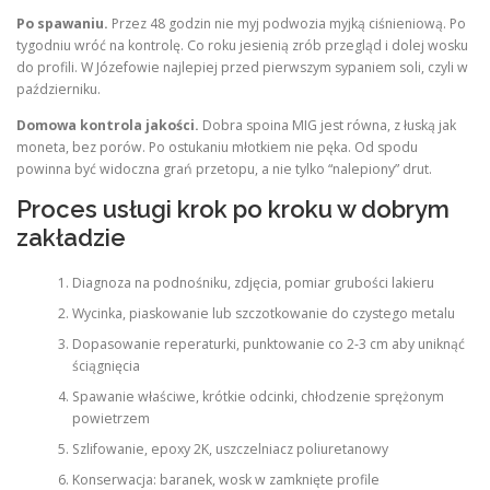
Po spawaniu.
Przez 48 godzin nie myj podwozia myjką ciśnieniową. Po
tygodniu wróć na kontrolę. Co roku jesienią zrób przegląd i dolej wosku
do profili. W Józefowie najlepiej przed pierwszym sypaniem soli, czyli w
październiku.
Domowa kontrola jakości.
Dobra spoina MIG jest równa, z łuską jak
moneta, bez porów. Po ostukaniu młotkiem nie pęka. Od spodu
powinna być widoczna grań przetopu, a nie tylko “nalepiony” drut.
Proces usługi krok po kroku w dobrym
zakładzie
Diagnoza na podnośniku, zdjęcia, pomiar grubości lakieru
Wycinka, piaskowanie lub szczotkowanie do czystego metalu
Dopasowanie reperaturki, punktowanie co 2-3 cm aby uniknąć
ściągnięcia
Spawanie właściwe, krótkie odcinki, chłodzenie sprężonym
powietrzem
Szlifowanie, epoxy 2K, uszczelniacz poliuretanowy
Konserwacja: baranek, wosk w zamknięte profile