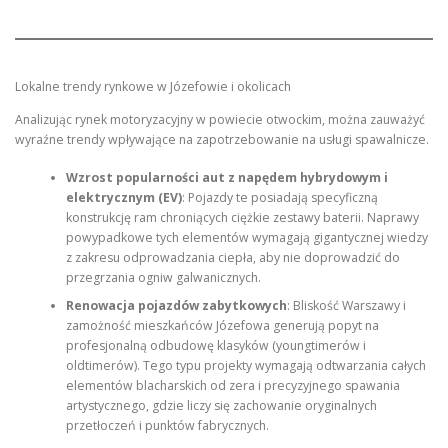
Lokalne trendy rynkowe w Józefowie i okolicach
Analizując rynek motoryzacyjny w powiecie otwockim, można zauważyć
wyraźne trendy wpływające na zapotrzebowanie na usługi spawalnicze.
Wzrost popularności aut z napędem hybrydowym i
elektrycznym (EV)
: Pojazdy te posiadają specyficzną
konstrukcję ram chroniących ciężkie zestawy baterii. Naprawy
powypadkowe tych elementów wymagają gigantycznej wiedzy
z zakresu odprowadzania ciepła, aby nie doprowadzić do
przegrzania ogniw galwanicznych.
Renowacja pojazdów zabytkowych
: Bliskość Warszawy i
zamożność mieszkańców Józefowa generują popyt na
profesjonalną odbudowę klasyków (youngtimerów i
oldtimerów). Tego typu projekty wymagają odtwarzania całych
elementów blacharskich od zera i precyzyjnego spawania
artystycznego, gdzie liczy się zachowanie oryginalnych
przetłoczeń i punktów fabrycznych.