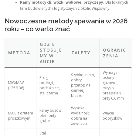
Ramy motocykli, wózki widłowe, przyczepy.
Dla lokalnych
firm budowlanych i logistycznych z okolic Wiązowny.
Nowoczesne metody spawania w 2026
roku – co warto znać
GDZIE
STOSUJE
OGRANIC
METODA
ZALETY
MY W
ZENIA
AUCIE
Wymaga
Szybko, tanio,
Progi,
osłony
dobry
MIG/MAG
podłogi,
gazowej,
przetop na
(135/136)
podłużnice,
ryzyko
cienkiej
stal czarna
przepaleń
blasze
przy 0,6 mm
Wysoka
Ramy busów,
MAG z drutem
wydajność,
Więcej
elementy
proszkowym
dobra na
odprysków
grube
zewnątrz
Stal