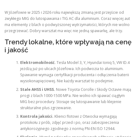
W Józefowie w 2025 i 2026 roku największą zmianą jest przejście od
zwykłego MIG do lutospawania i TIG AC dla aluminium. Coraz więcej aut
ma elementy z blach o podwyższonej wytrzymałości, których nie wolno
przegrzewać. Dobry warsztat ma więc nie jedną spawarkę, ale trzy.
Trendy lokalne, które wpływają na cenę
i jakość
Elektromobilność.
Tesla Model 3, Y, Hyundai Ioniq 5, VW ID.4
jeżdżą już po ulicach Józefowa. Ich podwozia to aluminium.
Spawanie wymaga certyfikacji producenta i odłączenia baterii
wysokonapięciowej. Nie każdy warsztat to podejmie.
Stale AHSS i UHSS.
Nowe Toyota Corolle i Skody Octavie mają
progi z blach 1000-1500 MPa. Nie wolno ich spawać ciągłym
MIG bez procedury. Stosuje się lutospawanie lub klejenie
strukturalne plus zgrzewanie.
Kontrola jakości.
Klienci flotowi z Otwocka wymagają
protokołu z prób, zdjęć przed i po, oraz zabezpieczenia
antykorozyjnego zgodnego z normą PN-EN ISO 12944.