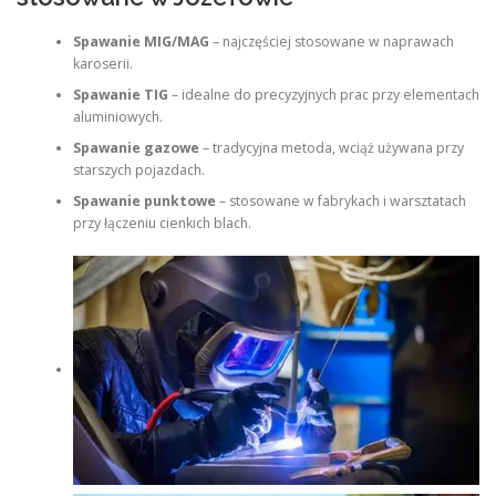
Spawanie MIG/MAG
– najczęściej stosowane w naprawach
karoserii.
Spawanie TIG
– idealne do precyzyjnych prac przy elementach
aluminiowych.
Spawanie gazowe
– tradycyjna metoda, wciąż używana przy
starszych pojazdach.
Spawanie punktowe
– stosowane w fabrykach i warsztatach
przy łączeniu cienkich blach.