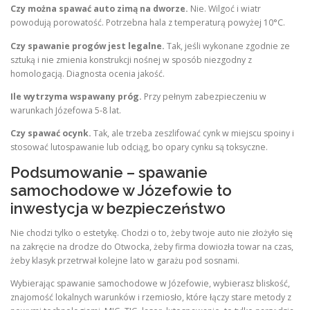
Czy można spawać auto zimą na dworze.
Nie. Wilgoć i wiatr
powodują porowatość. Potrzebna hala z temperaturą powyżej 10°C.
Czy spawanie progów jest legalne.
Tak, jeśli wykonane zgodnie ze
sztuką i nie zmienia konstrukcji nośnej w sposób niezgodny z
homologacją. Diagnosta ocenia jakość.
Ile wytrzyma wspawany próg.
Przy pełnym zabezpieczeniu w
warunkach Józefowa 5-8 lat.
Czy spawać ocynk.
Tak, ale trzeba zeszlifować cynk w miejscu spoiny i
stosować lutospawanie lub odciąg, bo opary cynku są toksyczne.
Podsumowanie – spawanie
samochodowe w Józefowie to
inwestycja w bezpieczeństwo
Nie chodzi tylko o estetykę. Chodzi o to, żeby twoje auto nie złożyło się
na zakręcie na drodze do Otwocka, żeby firma dowiozła towar na czas,
żeby klasyk przetrwał kolejne lato w garażu pod sosnami.
Wybierając spawanie samochodowe w Józefowie, wybierasz bliskość,
znajomość lokalnych warunków i rzemiosło, które łączy stare metody z