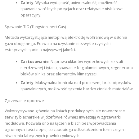
Zalety
: Wysoka wydajność, uniwersalność, możliwość
spawania w różnych pozycjach oraz relatywnie niski koszt
operacyjny.
Spawanie TIG (Tungsten Inert Gas)
Metoda wykorzystująca nietopliwą elektrodę wolframową w osłonie
gazu obojętnego. Pozwala na uzyskanie niezwykle czystych i
estetycznych spoin o najwyższej jakości.
Zastosowanie
: Naprawa układów wydechowych ze stali
nierdzewnej i tytanu, spawanie felg aluminiowych, regeneracja
bloków silnika oraz elementów klimatyzacji.
Zalety
: Maksymalna kontrola nad procesem, brak odprysków
spawalniczych, możliwość łączenia bardzo cienkich materiałów.
Zgrzewanie oporowe
Wykorzystywane głównie na liniach produkcyjnych, ale nowoczesne
serwisy blacharskie w Józefowie również inwestują w zgrzewarki
modułowe. Pozwala ono na łączenie blach bez wprowadzania
ogromnych ilości ciepła, co zapobiega odkształceniom termicznym i
niszczeniu fabrycznych powłok cynkowych.