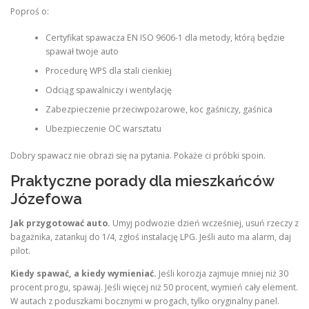
Poproś o:
Certyfikat spawacza EN ISO 9606-1 dla metody, którą będzie
spawał twoje auto
Procedurę WPS dla stali cienkiej
Odciąg spawalniczy i wentylację
Zabezpieczenie przeciwpożarowe, koc gaśniczy, gaśnica
Ubezpieczenie OC warsztatu
Dobry spawacz nie obrazi się na pytania. Pokaże ci próbki spoin.
Praktyczne porady dla mieszkańców
Józefowa
Jak przygotować auto.
Umyj podwozie dzień wcześniej, usuń rzeczy z
bagażnika, zatankuj do 1/4, zgłoś instalację LPG. Jeśli auto ma alarm, daj
pilot.
Kiedy spawać, a kiedy wymieniać.
Jeśli korozja zajmuje mniej niż 30
procent progu, spawaj. Jeśli więcej niż 50 procent, wymień cały element.
W autach z poduszkami bocznymi w progach, tylko oryginalny panel.