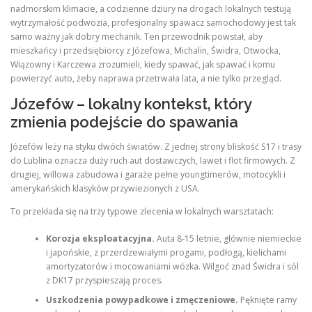
nadmorskim klimacie, a codzienne dziury na drogach lokalnych testują
wytrzymałość podwozia, profesjonalny spawacz samochodowy jest tak
samo ważny jak dobry mechanik. Ten przewodnik powstał, aby
mieszkańcy i przedsiębiorcy z Józefowa, Michalin, Świdra, Otwocka,
Wiązowny i Karczewa zrozumieli, kiedy spawać, jak spawać i komu
powierzyć auto, żeby naprawa przetrwała lata, a nie tylko przegląd.
Józefów – lokalny kontekst, który
zmienia podejście do spawania
Józefów leży na styku dwóch światów. Z jednej strony bliskość S17 i trasy
do Lublina oznacza duży ruch aut dostawczych, lawet i flot firmowych. Z
drugiej, willowa zabudowa i garaże pełne youngtimerów, motocykli i
amerykańskich klasyków przywiezionych z USA.
To przekłada się na trzy typowe zlecenia w lokalnych warsztatach:
Korozja eksploatacyjna.
Auta 8-15 letnie, głównie niemieckie
i japońskie, z przerdzewiałymi progami, podłogą, kielichami
amortyzatorów i mocowaniami wózka. Wilgoć znad Świdra i sól
z DK17 przyspieszają proces.
Uszkodzenia powypadkowe i zmęczeniowe.
Pęknięte ramy