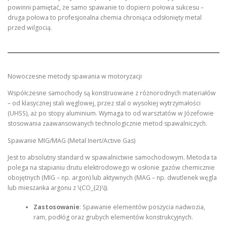
powinni pamiętać, że samo spawanie to dopiero połowa sukcesu –
druga połowa to profesjonalna chemia chroniąca odsłonięty metal
przed wilgocią.
Nowoczesne metody spawania w motoryzacji
Współczesne samochody są konstruowane z różnorodnych materiałów
– od klasycznej stali węglowej, przez stal o wysokiej wytrzymałości
(UHSS), aż po stopy aluminium. Wymaga to od warsztatów w Józefowie
stosowania zaawansowanych technologicznie metod spawalniczych.
Spawanie MIG/MAG (Metal Inert/Active Gas)
Jest to absolutny standard w spawalnictwie samochodowym. Metoda ta
polega na stapianiu drutu elektrodowego w osłonie gazów chemicznie
obojętnych (MIG – np. argon) lub aktywnych (MAG – np. dwutlenek węgla
lub mieszanka argonu z \(CO_{2}\)).
Zastosowanie
: Spawanie elementów poszycia nadwozia,
ram, podłóg oraz grubych elementów konstrukcyjnych.