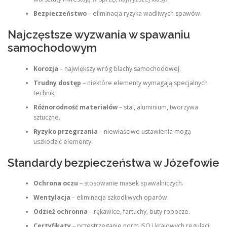
Bezpieczeństwo
– eliminacja ryzyka wadliwych spawów.
Najczęstsze wyzwania w spawaniu
samochodowym
Korozja
– największy wróg blachy samochodowej.
Trudny dostęp
– niektóre elementy wymagają specjalnych
technik.
Różnorodność materiałów
– stal, aluminium, tworzywa
sztuczne.
Ryzyko przegrzania
– niewłaściwe ustawienia mogą
uszkodzić elementy.
Standardy bezpieczeństwa w Józefowie
Ochrona oczu
– stosowanie masek spawalniczych.
Wentylacja
– eliminacja szkodliwych oparów.
Odzież ochronna
– rękawice, fartuchy, buty robocze.
Certyfikaty
– przestrzeganie norm ISO i krajowych regulacji.