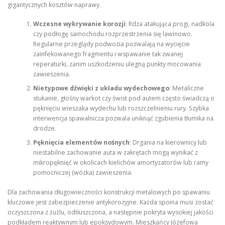
gigantycznych kosztów naprawy.
Wczesne wykrywanie korozji
: Rdza atakująca progi, nadkola
czy podłogę samochodu rozprzestrzenia się lawinowo.
Regularne przeglądy podwozia pozwalają na wycięcie
zainfekowanego fragmentu i wspawanie tak zwanej
reperaturki, zanim uszkodzeniu ulegną punkty mocowania
zawieszenia.
Nietypowe dźwięki z układu wydechowego
: Metaliczne
stukanie, głośny warkot czy świst pod autem często świadczą o
pęknięciu wieszaka wydechu lub rozszczelnieniu rury. Szybka
interwencja spawalnicza pozwala uniknąć zgubienia tłumika na
drodze.
Pęknięcia elementów nośnych
: Drgania na kierownicy lub
niestabilne zachowanie auta w zakrętach mogą wynikać z
mikropęknięć w okolicach kielichów amortyzatorów lub ramy
pomocniczej (wózka) zawieszenia.
Dla zachowania długowieczności konstrukcji metalowych po spawaniu
kluczowe jest zabezpieczenie antykorozyjne. Każda spoina musi zostać
oczyszczona z żużlu, odtłuszczona, a następnie pokryta wysokiej jakości
podkładem reaktywnym lub epoksydowym. Mieszkańcy Józefowa