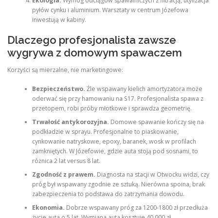
Ekologia.
Wymóg odciągów spawalniczych z filtracją, utylizacja
pyłów cynku i aluminium. Warsztaty w centrum Józefowa
inwestują w kabiny.
Dlaczego profesjonalista zawsze
wygrywa z domowym spawaczem
Korzyści są mierzalne, nie marketingowe:
Bezpieczeństwo.
Źle wspawany kielich amortyzatora może
oderwać się przy hamowaniu na S17. Profesjonalista spawa z
przetopem, robi próby młotkowe i sprawdza geometrię.
Trwałość antykorozyjna.
Domowe spawanie kończy się na
podkładzie w sprayu. Profesjonalne to piaskowanie,
cynkowanie natryskowe, epoxy, baranek, wosk w profilach
zamkniętych. W Józefowie, gdzie auta stoją pod sosnami, to
różnica 2 lat versus 8 lat.
Zgodność z prawem.
Diagnosta na stacji w Otwocku widzi, czy
próg był wspawany zgodnie ze sztuką. Nierówna spoina, brak
zabezpieczenia to podstawa do zatrzymania dowodu.
Ekonomia.
Dobrze wspawany próg za 1200-1800 zł przedłuża
życie auta o 5 lat. Wymiana auta kosztuje 40 000 zł.