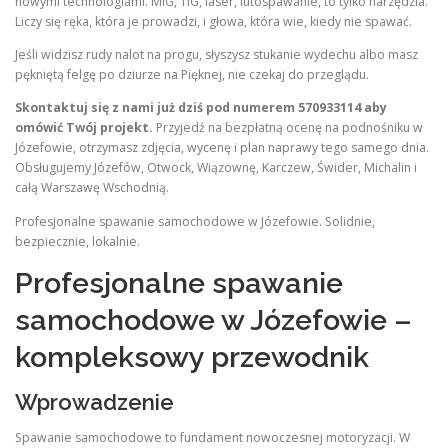
nowymi technologiami. MIG, TIG, laser, lutospawanie, to tylko narzędzia.
Liczy się ręka, która je prowadzi, i głowa, która wie, kiedy nie spawać.
Jeśli widzisz rudy nalot na progu, słyszysz stukanie wydechu albo masz
pękniętą felgę po dziurze na Pięknej, nie czekaj do przeglądu.
Skontaktuj się z nami już dziś pod numerem 570933114 aby
omówić Twój projekt.
Przyjedź na bezpłatną ocenę na podnośniku w
Józefowie, otrzymasz zdjęcia, wycenę i plan naprawy tego samego dnia.
Obsługujemy Józefów, Otwock, Wiązownę, Karczew, Świder, Michalin i
całą Warszawę Wschodnią.
Profesjonalne spawanie samochodowe w Józefowie. Solidnie,
bezpiecznie, lokalnie.
Profesjonalne spawanie
samochodowe w Józefowie –
kompleksowy przewodnik
Wprowadzenie
Spawanie samochodowe to fundament nowoczesnej motoryzacji. W