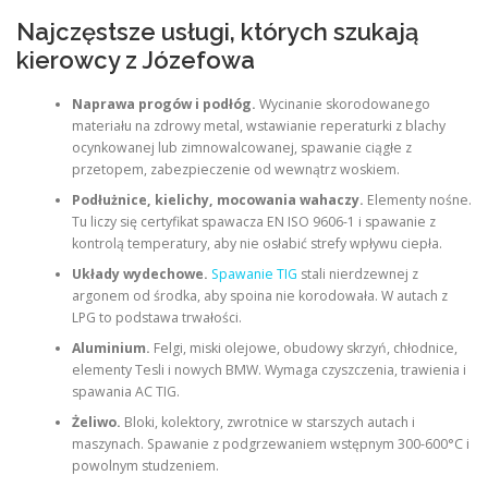
Najczęstsze usługi, których szukają
kierowcy z Józefowa
Naprawa progów i podłóg.
Wycinanie skorodowanego
materiału na zdrowy metal, wstawianie reperaturki z blachy
ocynkowanej lub zimnowalcowanej, spawanie ciągłe z
przetopem, zabezpieczenie od wewnątrz woskiem.
Podłużnice, kielichy, mocowania wahaczy.
Elementy nośne.
Tu liczy się certyfikat spawacza EN ISO 9606-1 i spawanie z
kontrolą temperatury, aby nie osłabić strefy wpływu ciepła.
Układy wydechowe.
Spawanie TIG
stali nierdzewnej z
argonem od środka, aby spoina nie korodowała. W autach z
LPG to podstawa trwałości.
Aluminium.
Felgi, miski olejowe, obudowy skrzyń, chłodnice,
elementy Tesli i nowych BMW. Wymaga czyszczenia, trawienia i
spawania AC TIG.
Żeliwo.
Bloki, kolektory, zwrotnice w starszych autach i
maszynach. Spawanie z podgrzewaniem wstępnym 300-600°C i
powolnym studzeniem.