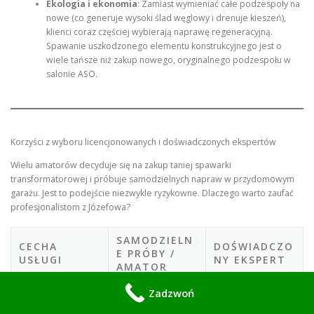
Ekologia i ekonomia
: Zamiast wymieniać całe podzespoły na
nowe (co generuje wysoki ślad węglowy i drenuje kieszeń),
klienci coraz częściej wybierają naprawę regeneracyjną.
Spawanie uszkodzonego elementu konstrukcyjnego jest o
wiele tańsze niż zakup nowego, oryginalnego podzespołu w
salonie ASO.
Korzyści z wyboru licencjonowanych i doświadczonych ekspertów
Wielu amatorów decyduje się na zakup taniej spawarki
transformatorowej i próbuje samodzielnych napraw w przydomowym
garażu. Jest to podejście niezwykle ryzykowne. Dlaczego warto zaufać
profesjonalistom z Józefowa?
SAMODZIELN
CECHA
DOŚWIADCZO
E PRÓBY /
USŁUGI
NY EKSPERT
AMATOR
Niska, ryzyko
Zadzwoń
Wytrzymałość
Maksymalna, pełen
pęknięć, obecność
spoiny
przetop materiału