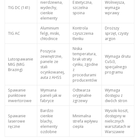
nierdzewna,
Estetyczna,
Wolniejsza,
TIG DC (141)
wydechy,
szczelna
wymaga
cienkie
spoina
wprawy
elementy
Aluminium
Kontrola
Droższy
TIG AC
felgi, miski,
czyszczenia
sprzęt, czysty
chłodnice
tlenku
argon
Niska
Poszycia
temperatura,
zewnętrzne,
Wymaga drutu
Lutospawanie
brak utraty
panele ze
CuSi3,
MIG (MIG
cynku, zgodne
stali
specjalnego
Brazing)
z
ocynkowanej,
programu
procedurami
auta z AHSS
producentów
Spawanie
Wymiana
Odtwarza
Wymaga
punktowe
paneli jak w
oryginalne
dostępu z
inwertorowe
fabryce
zgrzewy
dwóch stron
Bardzo
Wysoki koszt,
Spawanie
cienkie
Minimalna
dostępny w
laserowe
blachy,
strefa wpływu
nielicznych
ręczne
elementy
ciepła
warsztatach w
ozdobne
Warszawie