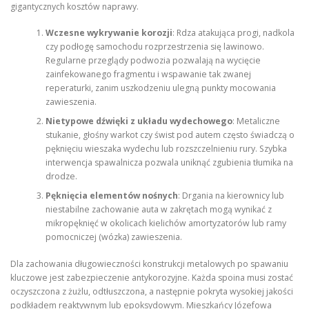
gigantycznych kosztów naprawy.
Wczesne wykrywanie korozji
: Rdza atakująca progi, nadkola
czy podłogę samochodu rozprzestrzenia się lawinowo.
Regularne przeglądy podwozia pozwalają na wycięcie
zainfekowanego fragmentu i wspawanie tak zwanej
reperaturki, zanim uszkodzeniu ulegną punkty mocowania
zawieszenia.
Nietypowe dźwięki z układu wydechowego
: Metaliczne
stukanie, głośny warkot czy świst pod autem często świadczą o
pęknięciu wieszaka wydechu lub rozszczelnieniu rury. Szybka
interwencja spawalnicza pozwala uniknąć zgubienia tłumika na
drodze.
Pęknięcia elementów nośnych
: Drgania na kierownicy lub
niestabilne zachowanie auta w zakrętach mogą wynikać z
mikropęknięć w okolicach kielichów amortyzatorów lub ramy
pomocniczej (wózka) zawieszenia.
Dla zachowania długowieczności konstrukcji metalowych po spawaniu
kluczowe jest zabezpieczenie antykorozyjne. Każda spoina musi zostać
oczyszczona z żużlu, odtłuszczona, a następnie pokryta wysokiej jakości
podkładem reaktywnym lub epoksydowym. Mieszkańcy Józefowa