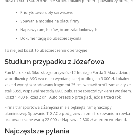
busa to 800-1500 zł dziennie straty. Lokalny partner spawalniczy oferuje:
Priorytetowe sloty serwisowe
Spawanie mobilne na placu firmy
Naprawy ram, haków, bram załadunkowych
Dokumentację do ubezpieczyciela
To nie jest koszt, to ubezpieczenie operacyjne.
Studium przypadku z Józefowa
Pan Marek z ul. Sikorskiego przywiózł 12-letniego Forda S-Max z dziurą
w podłużnicy. ASO wyceniło wymianę całej podłogi na 9 000 zł. Lokalny
zakład wyciął skorodowany fragment 25 cm, wstawił profil zamknięty ze
stali S355, wspawał metodą MAG puls, zabezpieczył cynkiem i woskiem.
Koszt 1 400 zł, czas 2 dni. Auto przeszło przegląd, jeździ trzeci rok.
Firma transportowa z Żanęcina miała pękniętą ramę naczepy
aluminiowej. Spawanie TIG AC z podgrzewaniem i frezowaniem rowka
uratowało ramę wartą 22 000 zł. Naprawa 2 800 zł w jeden weekend.
Najczęstsze pytania