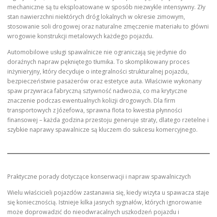
mechaniczne są tu eksploatowane w sposób niezwykle intensywny. Zły
stan nawierzchni niektórych dróg lokalnych w okresie zimowym,
stosowanie soli drogowej oraz naturalne zmęczenie materiału to główni
wrogowie konstrukcji metalowych każdego pojazdu.
Automobilowe usługi spawalnicze nie ograniczają się jedynie do
doraźnych napraw pękniętego tłumika. To skomplikowany proces
inżynieryjny, który decyduje o integralności strukturalnej pojazdu,
bezpieczeństwie pasażerów oraz estetyce auta. Właściwie wykonany
spaw przywraca fabryczną sztywność nadwozia, co ma krytyczne
znaczenie podczas ewentualnych kolizji drogowych. Dla firm
transportowych z Józefowa, sprawna flota to kwestia płynności
finansowej – każda godzina przestoju generuje straty, dlatego rzetelne i
szybkie naprawy spawalnicze są kluczem do sukcesu komercyjnego.
Praktyczne porady dotyczące konserwacji i napraw spawalniczych
Wielu właścicieli pojazdów zastanawia się, kiedy wizyta u spawacza staje
się koniecznością. Istnieje kilka jasnych sygnałów, których ignorowanie
może doprowadzić do nieodwracalnych uszkodzeń pojazdu i