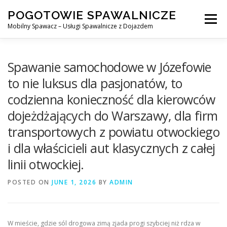
Skip
POGOTOWIE SPAWALNICZE
to
Menu
content
Mobilny Spawacz – Usługi Spawalnicze z Dojazdem
MOBILNY SPAWACZ
WARSZAWA
SPAWACZ
Spawanie samochodowe w Józefowie
to nie luksus dla pasjonatów, to
codzienna konieczność dla kierowców
SPAWANIE MIG/MAG (GMAW)
NASZE USŁUGI
dojeżdżających do Warszawy, dla firm
transportowych z powiatu otwockiego
KONTAKT
i dla właścicieli aut klasycznych z całej
linii otwockiej.
POSTED ON
JUNE 1, 2026
BY
ADMIN
W mieście, gdzie sól drogowa zimą zjada progi szybciej niż rdza w