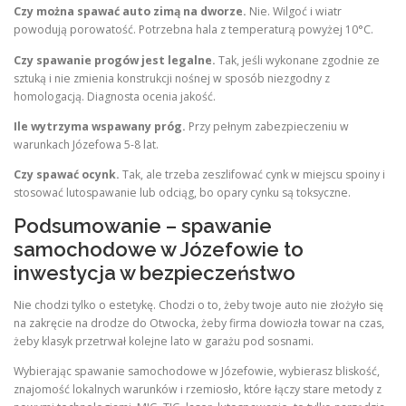
Czy można spawać auto zimą na dworze.
Nie. Wilgoć i wiatr
powodują porowatość. Potrzebna hala z temperaturą powyżej 10°C.
Czy spawanie progów jest legalne.
Tak, jeśli wykonane zgodnie ze
sztuką i nie zmienia konstrukcji nośnej w sposób niezgodny z
homologacją. Diagnosta ocenia jakość.
Ile wytrzyma wspawany próg.
Przy pełnym zabezpieczeniu w
warunkach Józefowa 5-8 lat.
Czy spawać ocynk.
Tak, ale trzeba zeszlifować cynk w miejscu spoiny i
stosować lutospawanie lub odciąg, bo opary cynku są toksyczne.
Podsumowanie – spawanie
samochodowe w Józefowie to
inwestycja w bezpieczeństwo
Nie chodzi tylko o estetykę. Chodzi o to, żeby twoje auto nie złożyło się
na zakręcie na drodze do Otwocka, żeby firma dowiozła towar na czas,
żeby klasyk przetrwał kolejne lato w garażu pod sosnami.
Wybierając spawanie samochodowe w Józefowie, wybierasz bliskość,
znajomość lokalnych warunków i rzemiosło, które łączy stare metody z