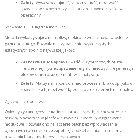
Zalety
: Wysoka wydajność, uniwersalność, możliwość
spawania w różnych pozycjach oraz relatywnie niski koszt
operacyjny.
Spawanie TIG (Tungsten Inert Gas)
Metoda wykorzystująca nietopliwą elektrodę wolframową w osłonie
gazu obojętnego. Pozwala na uzyskanie niezwykle czystych i
estetycznych spoin o najwyższej jakości.
Zastosowanie
: Naprawa układów wydechowych ze stali
nierdzewnej i tytanu, spawanie felg aluminiowych, regeneracja
bloków silnika oraz elementów klimatyzacji.
Zalety
: Maksymalna kontrola nad procesem, brak odprysków
spawalniczych, możliwość łączenia bardzo cienkich materiałów.
Zgrzewanie oporowe
Wykorzystywane głównie na liniach produkcyjnych, ale nowoczesne
serwisy blacharskie w Józefowie również inwestują w zgrzewarki
modułowe. Pozwala ono na łączenie blach bez wprowadzania
ogromnych ilości ciepła, co zapobiega odkształceniom termicznym i
niszczeniu fabrycznych powłok cynkowych.