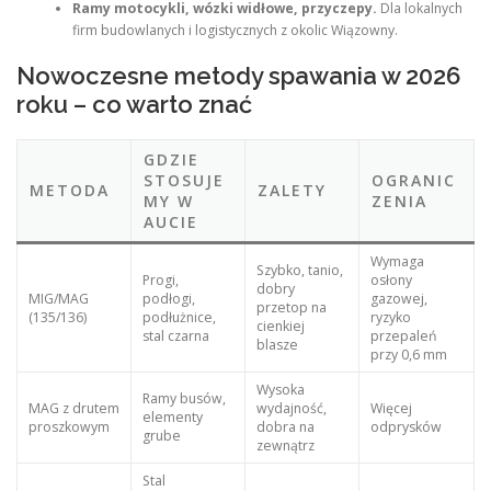
Ramy motocykli, wózki widłowe, przyczepy.
Dla lokalnych
firm budowlanych i logistycznych z okolic Wiązowny.
Nowoczesne metody spawania w 2026
roku – co warto znać
GDZIE
STOSUJE
OGRANIC
METODA
ZALETY
MY W
ZENIA
AUCIE
Wymaga
Szybko, tanio,
Progi,
osłony
dobry
MIG/MAG
podłogi,
gazowej,
przetop na
(135/136)
podłużnice,
ryzyko
cienkiej
stal czarna
przepaleń
blasze
przy 0,6 mm
Wysoka
Ramy busów,
MAG z drutem
wydajność,
Więcej
elementy
proszkowym
dobra na
odprysków
grube
zewnątrz
Stal