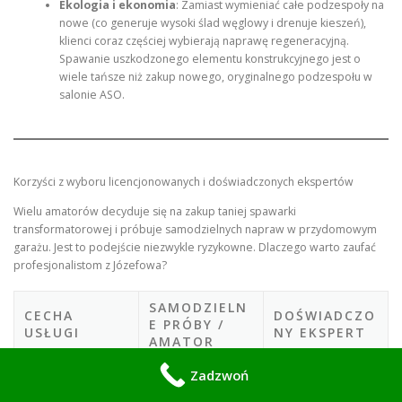
Ekologia i ekonomia
: Zamiast wymieniać całe podzespoły na
nowe (co generuje wysoki ślad węglowy i drenuje kieszeń),
klienci coraz częściej wybierają naprawę regeneracyjną.
Spawanie uszkodzonego elementu konstrukcyjnego jest o
wiele tańsze niż zakup nowego, oryginalnego podzespołu w
salonie ASO.
Korzyści z wyboru licencjonowanych i doświadczonych ekspertów
Wielu amatorów decyduje się na zakup taniej spawarki
transformatorowej i próbuje samodzielnych napraw w przydomowym
garażu. Jest to podejście niezwykle ryzykowne. Dlaczego warto zaufać
profesjonalistom z Józefowa?
SAMODZIELN
CECHA
DOŚWIADCZO
E PRÓBY /
USŁUGI
NY EKSPERT
AMATOR
Niska, ryzyko
Zadzwoń
Wytrzymałość
Maksymalna, pełen
pęknięć, obecność
spoiny
przetop materiału