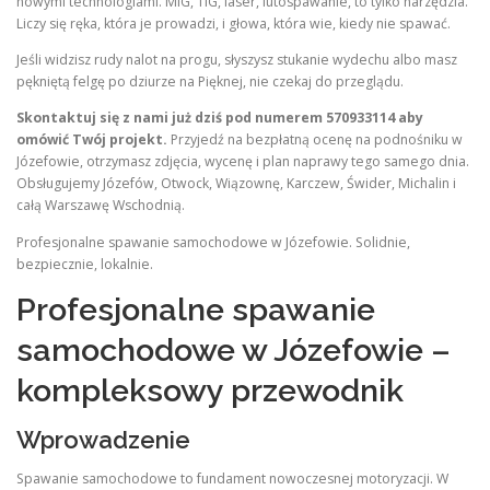
nowymi technologiami. MIG, TIG, laser, lutospawanie, to tylko narzędzia.
Liczy się ręka, która je prowadzi, i głowa, która wie, kiedy nie spawać.
Jeśli widzisz rudy nalot na progu, słyszysz stukanie wydechu albo masz
pękniętą felgę po dziurze na Pięknej, nie czekaj do przeglądu.
Skontaktuj się z nami już dziś pod numerem 570933114 aby
omówić Twój projekt.
Przyjedź na bezpłatną ocenę na podnośniku w
Józefowie, otrzymasz zdjęcia, wycenę i plan naprawy tego samego dnia.
Obsługujemy Józefów, Otwock, Wiązownę, Karczew, Świder, Michalin i
całą Warszawę Wschodnią.
Profesjonalne spawanie samochodowe w Józefowie. Solidnie,
bezpiecznie, lokalnie.
Profesjonalne spawanie
samochodowe w Józefowie –
kompleksowy przewodnik
Wprowadzenie
Spawanie samochodowe to fundament nowoczesnej motoryzacji. W