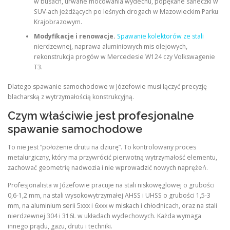
w busach, urwane mocowania wydechu, popękane saneczki w
SUV-ach jeżdżących po leśnych drogach w Mazowieckim Parku
Krajobrazowym.
Modyfikacje i renowacje.
Spawanie kolektorów ze stali
nierdzewnej, naprawa aluminiowych mis olejowych,
rekonstrukcja progów w Mercedesie W124 czy Volkswagenie
T3.
Dlatego spawanie samochodowe w Józefowie musi łączyć precyzję
blacharską z wytrzymałością konstrukcyjną.
Czym właściwie jest profesjonalne
spawanie samochodowe
To nie jest “położenie drutu na dziurę”. To kontrolowany proces
metalurgiczny, który ma przywrócić pierwotną wytrzymałość elementu,
zachować geometrię nadwozia i nie wprowadzić nowych naprężeń.
Profesjonalista w Józefowie pracuje na stali niskowęglowej o grubości
0,6-1,2 mm, na stali wysokowytrzymałej AHSS i UHSS o grubości 1,5-3
mm, na aluminium serii 5xxx i 6xxx w miskach i chłodnicach, oraz na stali
nierdzewnej 304 i 316L w układach wydechowych. Każda wymaga
innego prądu, gazu, drutu i techniki.