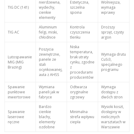
nierdzewna,
Estetyczna,
Wolniejsza,
TIG DC (141)
wydechy,
szczelna
wymaga
cienkie
spoina
wprawy
elementy
Aluminium
Kontrola
Droższy
TIG AC
felgi, miski,
czyszczenia
sprzęt, czysty
chłodnice
tlenku
argon
Niska
Poszycia
temperatura,
zewnętrzne,
Wymaga drutu
Lutospawanie
brak utraty
panele ze
CuSi3,
MIG (MIG
cynku, zgodne
stali
specjalnego
Brazing)
z
ocynkowanej,
programu
procedurami
auta z AHSS
producentów
Spawanie
Wymiana
Odtwarza
Wymaga
punktowe
paneli jak w
oryginalne
dostępu z
inwertorowe
fabryce
zgrzewy
dwóch stron
Bardzo
Wysoki koszt,
Spawanie
cienkie
Minimalna
dostępny w
laserowe
blachy,
strefa wpływu
nielicznych
ręczne
elementy
ciepła
warsztatach w
ozdobne
Warszawie