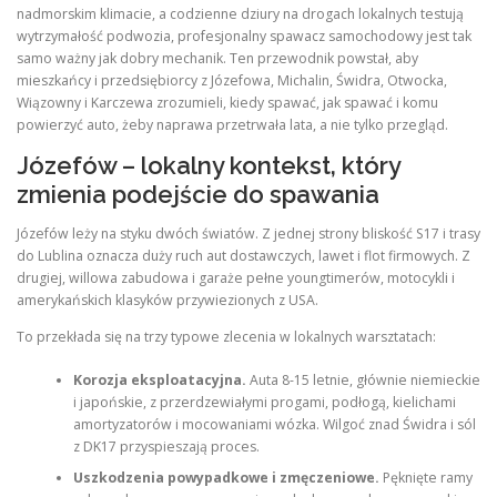
nadmorskim klimacie, a codzienne dziury na drogach lokalnych testują
wytrzymałość podwozia, profesjonalny spawacz samochodowy jest tak
samo ważny jak dobry mechanik. Ten przewodnik powstał, aby
mieszkańcy i przedsiębiorcy z Józefowa, Michalin, Świdra, Otwocka,
Wiązowny i Karczewa zrozumieli, kiedy spawać, jak spawać i komu
powierzyć auto, żeby naprawa przetrwała lata, a nie tylko przegląd.
Józefów – lokalny kontekst, który
zmienia podejście do spawania
Józefów leży na styku dwóch światów. Z jednej strony bliskość S17 i trasy
do Lublina oznacza duży ruch aut dostawczych, lawet i flot firmowych. Z
drugiej, willowa zabudowa i garaże pełne youngtimerów, motocykli i
amerykańskich klasyków przywiezionych z USA.
To przekłada się na trzy typowe zlecenia w lokalnych warsztatach:
Korozja eksploatacyjna.
Auta 8-15 letnie, głównie niemieckie
i japońskie, z przerdzewiałymi progami, podłogą, kielichami
amortyzatorów i mocowaniami wózka. Wilgoć znad Świdra i sól
z DK17 przyspieszają proces.
Uszkodzenia powypadkowe i zmęczeniowe.
Pęknięte ramy