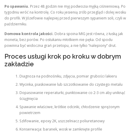
Po spawaniu.
Przez 48 godzin nie myj podwozia myjką ciśnieniową. Po
tygodniu wróć na kontrolę. Co roku jesienią zrób przegląd i dolej wosku
do profili. W Józefowie najlepiej przed pierwszym sypaniem soli, czyli w
październiku.
Domowa kontrola jakości.
Dobra spoina MIG jest równa, z łuską jak
moneta, bez porów. Po ostukaniu młotkiem nie pęka. Od spodu
powinna być widoczna grań przetopu, a nie tylko “nalepiony” drut.
Proces usługi krok po kroku w dobrym
zakładzie
Diagnoza na podnośniku, zdjęcia, pomiar grubości lakieru
Wycinka, piaskowanie lub szczotkowanie do czystego metalu
Dopasowanie reperaturki, punktowanie co 2-3 cm aby uniknąć
ściągnięcia
Spawanie właściwe, krótkie odcinki, chłodzenie sprężonym
powietrzem
Szlifowanie, epoxy 2K, uszczelniacz poliuretanowy
Konserwacja: baranek, wosk w zamknięte profile