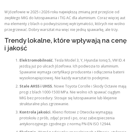
W Józefowie w 2025 i 2026 roku największą zmianą jest przejście od
zwykłego MIG do lutospawania i TIG AC dla aluminium. Coraz więcej aut
ma elementy z blach o podwyższonej wytrzymałości, których nie wolno
przegrzewać. Dobry warsztat ma więc nie jedną spawarkę, ale trzy.
Trendy lokalne, które wpływają na cenę
i jakość
Elektromobilność.
Tesla Model 3, Y, Hyundai Ioniq 5, VW ID.4
jeżdżą już po ulicach Józefowa. Ich podwozia to aluminium.
Spawanie wymaga certyfikacji producenta i odłączenia baterii
wysokonapięciowej. Nie każdy warsztat to podejmie.
Stale AHSS i UHSS.
Nowe Toyota Corolle i Skody Octavie mają
progi z blach 1000-1500 MPa. Nie wolno ich spawać ciągłym
MIG bez procedury. Stosuje się lutospawanie lub klejenie
strukturalne plus zgrzewanie.
Kontrola jakości.
Klienci flotowi z Otwocka wymagają
protokołu z prób, zdjęć przed i po, oraz zabezpieczenia
antykorozyjnego zgodnego z normą PN-EN ISO 12944.