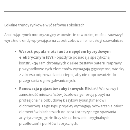
Lokalne trendy rynkowe w Józefowie i okolicach
Analizując rynek motoryzacyjny w powiecie otwockim, można zauważyć
wyraźne trendy wpływające na zapotrzebowanie na usługi spawalnicze.
Wzrost popularności aut z napędem hybrydowym i
elektrycznym (EV)
: Pojazdy te posiadają specyficzną
konstrukcję ram chroniących ciężkie zestawy baterii. Naprawy
powypadkowe tych elementów wymagają gigantycznej wiedzy
z zakresu odprowadzania ciepła, aby nie doprowadzić do
przegrzania ogniw galwanicznych.
Renowacja pojazdów zabytkowych
: Bliskość Warszawy i
zamożność mieszkańców Józefowa generują popyt na
profesjonalną odbudowę klasyków (youngtimerów i
oldtimerów). Tego typu projekty wymagają odtwarzania całych
elementów blacharskich od zera i precyzyjnego spawania
artystycznego, gdzie liczy się zachowanie oryginalnych
przetłoczeń i punktów fabrycznych.