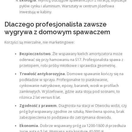
Ekologia.
Wymóg odciągów spawalniczych z filtracją, utylizacja
pyłów cynku i aluminium. Warsztaty w centrum Józefowa
inwestują w kabiny.
Dlaczego profesjonalista zawsze
wygrywa z domowym spawaczem
Korzyści są mierzalne, nie marketingowe:
Bezpieczeństwo.
Źle wspawany kielich amortyzatora może
oderwać się przy hamowaniu na S17. Profesjonalista spawa z
przetopem, robi próby młotkowe i sprawdza geometrię.
Trwałość antykorozyjna.
Domowe spawanie kończy się na
podkładzie w sprayu. Profesjonalne to piaskowanie,
cynkowanie natryskowe, epoxy, baranek, wosk w profilach
zamkniętych. W Józefowie, gdzie auta stoją pod sosnami, to
różnica 2 lat versus 8 lat.
Zgodność z prawem.
Diagnosta na stacji w Otwocku widzi, czy
próg był wspawany zgodnie ze sztuką. Nierówna spoina, brak
zabezpieczenia to podstawa do zatrzymania dowodu.
Ekonomia.
Dobrze wspawany próg za 1200-1800 zł przedłuża
życie auta o 5 lat. Wymiana auta kosztuje 40 000 zł.