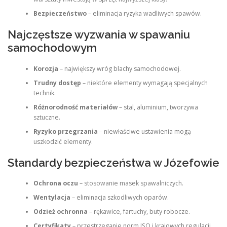
Bezpieczeństwo
– eliminacja ryzyka wadliwych spawów.
Najczęstsze wyzwania w spawaniu
samochodowym
Korozja
– największy wróg blachy samochodowej.
Trudny dostęp
– niektóre elementy wymagają specjalnych
technik.
Różnorodność materiałów
– stal, aluminium, tworzywa
sztuczne.
Ryzyko przegrzania
– niewłaściwe ustawienia mogą
uszkodzić elementy.
Standardy bezpieczeństwa w Józefowie
Ochrona oczu
– stosowanie masek spawalniczych.
Wentylacja
– eliminacja szkodliwych oparów.
Odzież ochronna
– rękawice, fartuchy, buty robocze.
Certyfikaty
– przestrzeganie norm ISO i krajowych regulacji.