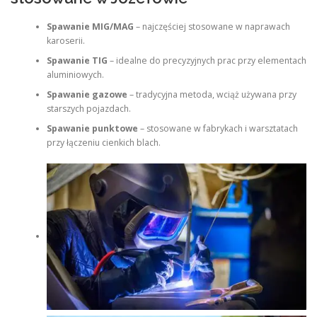
Spawanie MIG/MAG
– najczęściej stosowane w naprawach
karoserii.
Spawanie TIG
– idealne do precyzyjnych prac przy elementach
aluminiowych.
Spawanie gazowe
– tradycyjna metoda, wciąż używana przy
starszych pojazdach.
Spawanie punktowe
– stosowane w fabrykach i warsztatach
przy łączeniu cienkich blach.