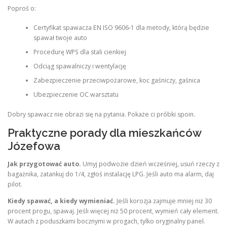
Poproś o:
Certyfikat spawacza EN ISO 9606-1 dla metody, którą będzie
spawał twoje auto
Procedurę WPS dla stali cienkiej
Odciąg spawalniczy i wentylację
Zabezpieczenie przeciwpożarowe, koc gaśniczy, gaśnica
Ubezpieczenie OC warsztatu
Dobry spawacz nie obrazi się na pytania. Pokaże ci próbki spoin.
Praktyczne porady dla mieszkańców
Józefowa
Jak przygotować auto.
Umyj podwozie dzień wcześniej, usuń rzeczy z
bagażnika, zatankuj do 1/4, zgłoś instalację LPG. Jeśli auto ma alarm, daj
pilot.
Kiedy spawać, a kiedy wymieniać.
Jeśli korozja zajmuje mniej niż 30
procent progu, spawaj. Jeśli więcej niż 50 procent, wymień cały element.
W autach z poduszkami bocznymi w progach, tylko oryginalny panel.