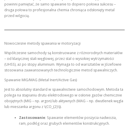
powinni pamiętać, że samo spawanie to dopiero połowa sukcesu –
druga połowa to profesjonalna chemia chroniąca odsłonięty metal
przed wilgocią.
Nowoczesne metody spawania w motoryzacji
Współczesne samochody są konstruowane z różnorodnych materiałów
– od klasycznej stali węglowej, przez stal o wysokiej wytrzymałości
(UHSS), aż po stopy aluminium. Wymaga to od warsztatów w Józefowie
stosowania zaawansowanych technologicznie metod spawalniczych.
Spawanie MIG/MAG (Metal Inert/Active Gas)
Jest to absolutny standard w spawalnictwie samochodowym. Metoda ta
polega na stapianiu drutu elektrodowego w osłonie gazów chemicznie
obojętnych (MIG – np. argon) lub aktywnych (MAG – np. dwutlenek węgla
lub mieszanka argonu z \(CO_{2}\)).
Zastosowanie
: Spawanie elementów poszycia nadwozia,
ram, podłóg oraz grubych elementów konstrukcyjnych.