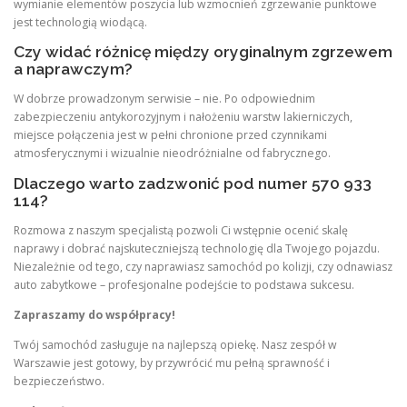
wymianie elementów poszycia lub wzmocnień zgrzewanie punktowe
jest technologią wiodącą.
Czy widać różnicę między oryginalnym zgrzewem
a naprawczym?
W dobrze prowadzonym serwisie – nie. Po odpowiednim
zabezpieczeniu antykorozyjnym i nałożeniu warstw lakierniczych,
miejsce połączenia jest w pełni chronione przed czynnikami
atmosferycznymi i wizualnie nieodróżnialne od fabrycznego.
Dlaczego warto zadzwonić pod numer 570 933
114?
Rozmowa z naszym specjalistą pozwoli Ci wstępnie ocenić skalę
naprawy i dobrać najskuteczniejszą technologię dla Twojego pojazdu.
Niezależnie od tego, czy naprawiasz samochód po kolizji, czy odnawiasz
auto zabytkowe – profesjonalne podejście to podstawa sukcesu.
Zapraszamy do współpracy!
Twój samochód zasługuje na najlepszą opiekę. Nasz zespół w
Warszawie jest gotowy, by przywrócić mu pełną sprawność i
bezpieczeństwo.