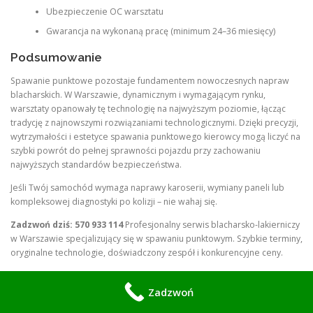
Ubezpieczenie OC warsztatu
Gwarancja na wykonaną pracę (minimum 24–36 miesięcy)
Podsumowanie
Spawanie punktowe pozostaje fundamentem nowoczesnych napraw
blacharskich. W Warszawie, dynamicznym i wymagającym rynku,
warsztaty opanowały tę technologię na najwyższym poziomie, łącząc
tradycję z najnowszymi rozwiązaniami technologicznymi. Dzięki precyzji,
wytrzymałości i estetyce spawania punktowego kierowcy mogą liczyć na
szybki powrót do pełnej sprawności pojazdu przy zachowaniu
najwyższych standardów bezpieczeństwa.
Jeśli Twój samochód wymaga naprawy karoserii, wymiany paneli lub
kompleksowej diagnostyki po kolizji – nie wahaj się.
Zadzwoń dziś: 570 933 114
Profesjonalny serwis blacharsko-lakierniczy
w Warszawie specjalizujący się w spawaniu punktowym. Szybkie terminy,
oryginalne technologie, doświadczony zespół i konkurencyjne ceny.
Niezależnie czy prowadzisz auto osobowe, dostawcze, hybrydę czy
elektryka – pomożemy przywrócić mu fabryczną wytrzymałość i wygląd.
Zadzwoń