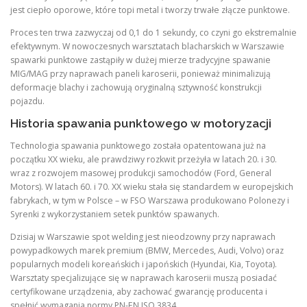
jest ciepło oporowe, które topi metal i tworzy trwałe złącze punktowe.
Proces ten trwa zazwyczaj od 0,1 do 1 sekundy, co czyni go ekstremalnie
efektywnym. W nowoczesnych warsztatach blacharskich w Warszawie
spawarki punktowe zastąpiły w dużej mierze tradycyjne spawanie
MIG/MAG przy naprawach paneli karoserii, ponieważ minimalizują
deformacje blachy i zachowują oryginalną sztywność konstrukcji
pojazdu.
Historia spawania punktowego w motoryzacji
Technologia spawania punktowego została opatentowana już na
początku XX wieku, ale prawdziwy rozkwit przeżyła w latach 20. i 30.
wraz z rozwojem masowej produkcji samochodów (Ford, General
Motors). W latach 60. i 70. XX wieku stała się standardem w europejskich
fabrykach, w tym w Polsce – w FSO Warszawa produkowano Polonezy i
Syrenki z wykorzystaniem setek punktów spawanych.
Dzisiaj w Warszawie spot welding jest nieodzowny przy naprawach
powypadkowych marek premium (BMW, Mercedes, Audi, Volvo) oraz
popularnych modeli koreańskich i japońskich (Hyundai, Kia, Toyota).
Warsztaty specjalizujące się w naprawach karoserii muszą posiadać
certyfikowane urządzenia, aby zachować gwarancję producenta i
spełnić wymagania normy PN-EN ISO 3834.