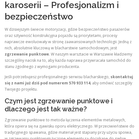
karoserii – Profesjonalizm i
bezpieczeństwo
W dzisiejszym świecie motoryzacji, gdzie bezpieczeństwo pasażerów
oraz sztywność konstrukcyjna pojazdu są priorytetami, procesy
naprawcze ewoluowały w stronę zaawansowanych technologii. Jedną z
nich, absolutnie kluczową w blacharstwie samochodowym, jest
zgrzewanie punktowe
. W naszym warsztacie w Warszawie kładziemy
szczególny nacisk na to, aby każda naprawa przywracała samochód do
stanu zgodnego z wymogami producenta.
Jeśli potrzebujesz profesjonalnego serwisu blacharskiego,
skontaktuj
się z nami już dziś pod numerem 570 933 114
, aby omówić szczegóły
Twojego projektu.
Czym jest zgrzewanie punktowe i
dlaczego jest tak ważne?
Zgrzewanie punktowe to metoda łączenia elementów metalowych,
która opiera się na zjawisku oporu elektrycznego.
W przeciwieństwie do
tradycyjnego spawania, gdzie materiał jest stapiany przy użyciu spoiwa,
w zgrzewaniu punktowym łączone elementy są dociskane do siebie