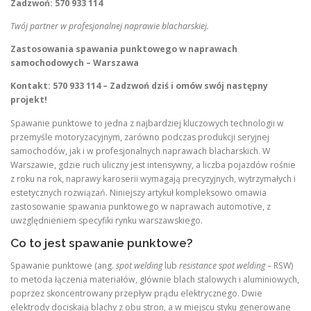
Zadzwoń: 570 933 114
Twój partner w profesjonalnej naprawie blacharskiej.
Zastosowania spawania punktowego w naprawach
samochodowych – Warszawa
Kontakt: 570 933 114 – Zadzwoń dziś i omów swój następny
projekt!
Spawanie punktowe to jedna z najbardziej kluczowych technologii w
przemyśle motoryzacyjnym, zarówno podczas produkcji seryjnej
samochodów, jak i w profesjonalnych naprawach blacharskich. W
Warszawie, gdzie ruch uliczny jest intensywny, a liczba pojazdów rośnie
z roku na rok, naprawy karoserii wymagają precyzyjnych, wytrzymałych i
estetycznych rozwiązań. Niniejszy artykuł kompleksowo omawia
zastosowanie spawania punktowego w naprawach automotive, z
uwzględnieniem specyfiki rynku warszawskiego.
Co to jest spawanie punktowe?
Spawanie punktowe (ang.
spot welding
lub
resistance spot welding
– RSW)
to metoda łączenia materiałów, głównie blach stalowych i aluminiowych,
poprzez skoncentrowany przepływ prądu elektrycznego. Dwie
elektrody dociskają blachy z obu stron, a w miejscu styku generowane