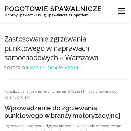
Skip
POGOTOWIE SPAWALNICZE
to
Menu
content
Mobilny Spawacz – Usługi Spawalnicze z Dojazdem
MOBILNY SPAWACZ
WARSZAWA
SPAWACZ
Zastosowanie zgrzewania
punktowego w naprawach
samochodowych – Warszawa
SPAWANIE MIG/MAG (GMAW)
NASZE USŁUGI
POSTED ON
MAY 22, 2026
BY
ADMIN
KONTAKT
Kontakt z nami już dziś pod numerem 570933114, aby omówić swój
kolejny projekt.
Wprowadzenie do zgrzewania
punktowego w branży motoryzacyjnej
Zgrzewanie punktowe odgrywa niezwykle ważną rolę w nowoczesnej