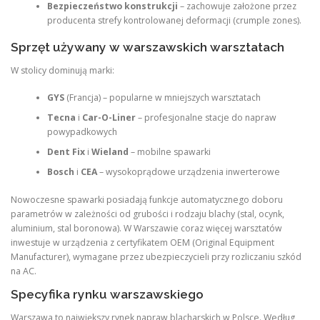
Bezpieczeństwo konstrukcji
– zachowuje założone przez
producenta strefy kontrolowanej deformacji (crumple zones).
Sprzęt używany w warszawskich warsztatach
W stolicy dominują marki:
GYS
(Francja) – popularne w mniejszych warsztatach
Tecna
i
Car-O-Liner
– profesjonalne stacje do napraw
powypadkowych
Dent Fix
i
Wieland
– mobilne spawarki
Bosch
i
CEA
– wysokoprądowe urządzenia inwerterowe
Nowoczesne spawarki posiadają funkcje automatycznego doboru
parametrów w zależności od grubości i rodzaju blachy (stal, ocynk,
aluminium, stal boronowa). W Warszawie coraz więcej warsztatów
inwestuje w urządzenia z certyfikatem OEM (Original Equipment
Manufacturer), wymagane przez ubezpieczycieli przy rozliczaniu szkód
na AC.
Specyfika rynku warszawskiego
Warszawa to największy rynek napraw blacharskich w Polsce. Według