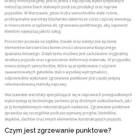
branży motoryzacyjnej. Jest to jedna z najczęściej wykorzystywanych
metod łączenia blach stalowych podczas produkcji oraz napraw
pojazdów. W Warszawie, gdzie liczba samochodów stale rośnie,
profesjonalne warsztaty blacharsko-lakiernicze coraz częściej inwestują
w nowoczesne urządzenia do zgrzewania punktowego, aby zapewnić
klientom najwyższą jakość usług.
Proces ten pozwala na szybkie, trwałe oraz estetyczne łączenie
elementów karoserii bez konieczności stosowania klasycznego
spawania liniowego. Dzięki temu możliwe jest zachowanie oryginalnej
struktury pojazdu oraz ograniczenie deformacji materiału. W przypadku
nowoczesnych samochodów, które są projektowane z użyciem
zaawansowanych gatunków stali o wysokiej wytrzymałości,
odpowiednio wykonane zgrzewanie punktowe jest często jedyną
rekomendowaną metodą naprawy.
Warszawskie warsztaty specjalizujące się w naprawach powypadkowych
wykorzystują tę technologię zarówno przy drobnych uszkodzeniach, jak i
przy kompleksowych rekonstrukcjach nadwozia. Zgrzewanie punktowe
sprawdza się szczególnie podczas wymiany progów, błotników,
słupków, dachów oraz innych elementów konstrukcyjnych pojazdu.
Czym jest zgrzewanie punktowe?