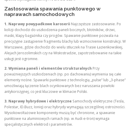
Zastosowania spawania punktowego w
naprawach samochodowych
1. Naprawy powypadkowe karoserii
Najczęstsze zastosowanie. Po
kolizji dochodzi do uszkodzenia paneli bocznych, błotników, drzwi,
maski, klapy bagażnika czy progów. Spawanie punktowe pozwala na
precyzyjne zastąpienie fragmentu blachy lub wzmocnienie konstrukcji. W
Warszawie, gdzie dochodzi do wielu stłuczek na Trasie Łazienkowskiej,
Alejach Jerozolimskich czy na Wisłostradzie, zapotrzebowanie na takie
usługi jest ogromne.
2. Wymiana paneli i elementów strukturalnych
Przy
poważniejszych uszkodzeniach (np. po dachowaniu) wymienia się całe
elementy nośne. Spawarki punktowe z technologią „pulse” lub „3-phase”
umożliwiają łączenie blach ocynkowanych bez naruszania powłoki
antykorozyjnej, co jest kluczowe w klimacie Polski.
3. Naprawy hybrydowe i elektryczne
Samochody elektryczne (Tesla,
Polestar, ID.Buzz, Ioniq) oraz hybrydy wymagają szczególnej ostrożności.
Wysokowoltażowe komponenty muszą być chronione, a spawanie
punktowe na aluminiowych ramach (np. w Audi e-tron) wymaga
specjalistycznych elektrod i parametrów.