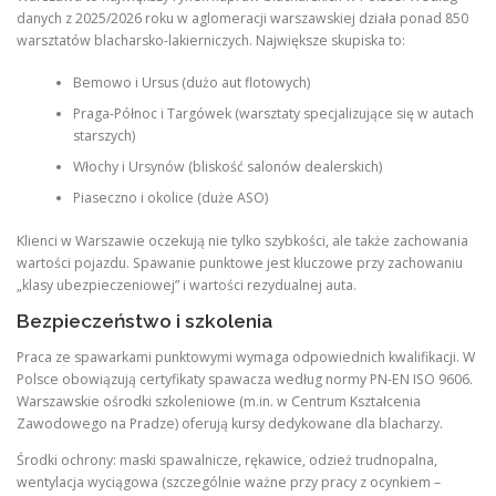
danych z 2025/2026 roku w aglomeracji warszawskiej działa ponad 850
warsztatów blacharsko-lakierniczych. Największe skupiska to:
Bemowo i Ursus (dużo aut flotowych)
Praga-Północ i Targówek (warsztaty specjalizujące się w autach
starszych)
Włochy i Ursynów (bliskość salonów dealerskich)
Piaseczno i okolice (duże ASO)
Klienci w Warszawie oczekują nie tylko szybkości, ale także zachowania
wartości pojazdu. Spawanie punktowe jest kluczowe przy zachowaniu
„klasy ubezpieczeniowej” i wartości rezydualnej auta.
Bezpieczeństwo i szkolenia
Praca ze spawarkami punktowymi wymaga odpowiednich kwalifikacji. W
Polsce obowiązują certyfikaty spawacza według normy PN-EN ISO 9606.
Warszawskie ośrodki szkoleniowe (m.in. w Centrum Kształcenia
Zawodowego na Pradze) oferują kursy dedykowane dla blacharzy.
Środki ochrony: maski spawalnicze, rękawice, odzież trudnopalna,
wentylacja wyciągowa (szczególnie ważne przy pracy z ocynkiem –