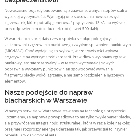
Nowoczesne pojazdy budowane są z zaawansowanych stopów stali o
wysokiej wytrzymałości. Wymagają one stosowania nowoczesnych
zgrzewarek, które potrafią generować prądy rzędu 13 kA lub wyższe,
przy odpowiednim docisku elektrod (nawet 500 daN).
W warsztatach starej daty często spotyka się błąd polegający na
zastępowaniu zgrzewania punktowego zwykłym spawaniem punktowym
(MIG/MAG). Choć wydaje się to szybsze, w rzeczywistości wpływa
negatywnie na wytrzymałość karoserii. Prawidłowo wykonany zgrzew
punktowy jest “nierozerwalny” – w testach wytrzymałościowych
poprawnie wykonany punkt powinien spowodować wyrwanie
fragmentu blachy wokół zgrzeiny, a nie samo rozdzielenie łączonych
elementów.
Nasze podejście do napraw
blacharskich w Warszawie
W naszym serwisie w Warszawie stawiamy na technologię przyszłości.
Rozumiemy, że naprawa powypadkowa to nie tylko “wyklepanie” blachy,
ale przywrócenie integralności strukturalnej, która w razie kolejnej kolizji
przejmie i rozproszy energię uderzenia tak, jak przewidział to inżynier
projektujący dany model auta.