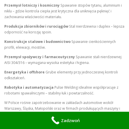
Przemysł lotniczy i kosmiczny
Spawanie stopów tytanu, aluminium i
niklu – gdzie kontrola ciepła jest krytyczna dla uniknięcia pęknięć i
zachowania właściwości materiału.
Produkcja zbiorników i rurociągów
Stal nierdzewna i duplex – lepsza
odporność na korozję spoin.
Konstrukcje stalowe i budownictwo
Spawanie cienkościennych
profili, elewacji, mostów.
Przemysł spożywczy i farmaceutyczny
Spawanie stali nierdzewnej
AISI 304/316 – wymagana wysoka estetyka i higiena.
Energetyka i offshore
Grube elementy przy jednoczesnej kontroli
odkształceń.
Robotyka i automatyzacja
Pulse Welding idealnie współpracuje z
robotami spawalniczymi – stabilny łuk i powtarzalność.
W Polsce rośnie zapotrzebowanie w zakładach automotive wokół
Warszawy, Śląska, Małopolski oraz w firmach produkujących maszyny i
urządzenia.
Zadzwoń
Parametry i ustawienia w praktyce