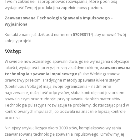
Twoim zakładzie i zaproponować rozwiązania, które podniosą
wydajność Twojej produkcji na zupełnie nowy poziom.
Zaawansowana Technologia Spawania Impulsowego –
Wyjaśniona
Kontakt z nami już dziś pod numerem
570933114
, aby omówić Twój
kolejny projekt.
Wstęp
W świecie nowoczesnego spawalnictwa, gdzie wymagania dotyczące
jakości, wydajności i precyzji rosną z każdym rokiem,
zaawansowana
technologia spawania impulsowego
(Pulse Welding) stanowi
prawdziwy przełom. Tradycyjne metody spawania łukiem stałym
(Continuous Voltage) mają swoje ograniczenia – nadmierne
nagrzewanie, dużą ilość odprysków, słabą kontrolę nad jeziorkiem
spawalniczym oraz trudności przy spawaniu cienkich materiałów.
Technologia pulsacyjna rozwiązuje te problemy, dostarczając prąd w
kontrolowanych impulsach, co pozwala na znacznie lepszą kontrolę
procesu.
Niniejszy artykuł, liczący około 3000 słów, kompleksowo wyjaśnia
zaawansowaną technologię spawania impulsowego. Omówimy jej