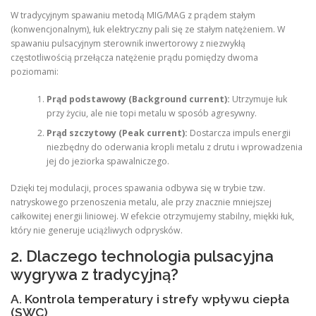
W tradycyjnym spawaniu metodą MIG/MAG z prądem stałym
(konwencjonalnym), łuk elektryczny pali się ze stałym natężeniem. W
spawaniu pulsacyjnym sterownik inwertorowy z niezwykłą
częstotliwością przełącza natężenie prądu pomiędzy dwoma
poziomami:
Prąd podstawowy (Background current):
Utrzymuje łuk
przy życiu, ale nie topi metalu w sposób agresywny.
Prąd szczytowy (Peak current):
Dostarcza impuls energii
niezbędny do oderwania kropli metalu z drutu i wprowadzenia
jej do jeziorka spawalniczego.
Dzięki tej modulacji, proces spawania odbywa się w trybie tzw.
natryskowego przenoszenia metalu, ale przy znacznie mniejszej
całkowitej energii liniowej. W efekcie otrzymujemy stabilny, miękki łuk,
który nie generuje uciążliwych odprysków.
2. Dlaczego technologia pulsacyjna
wygrywa z tradycyjną?
A. Kontrola temperatury i strefy wpływu ciepła
(SWC)