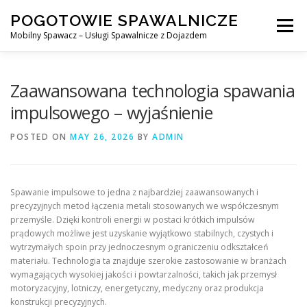
Skip
POGOTOWIE SPAWALNICZE
to
Menu
content
Mobilny Spawacz – Usługi Spawalnicze z Dojazdem
MOBILNY SPAWACZ
WARSZAWA
SPAWACZ
Zaawansowana technologia spawania
impulsowego – wyjaśnienie
SPAWANIE MIG/MAG (GMAW)
NASZE USŁUGI
POSTED ON
MAY 26, 2026
BY
ADMIN
KONTAKT
Spawanie impulsowe to jedna z najbardziej zaawansowanych i
precyzyjnych metod łączenia metali stosowanych we współczesnym
przemyśle. Dzięki kontroli energii w postaci krótkich impulsów
prądowych możliwe jest uzyskanie wyjątkowo stabilnych, czystych i
wytrzymałych spoin przy jednoczesnym ograniczeniu odkształceń
materiału. Technologia ta znajduje szerokie zastosowanie w branżach
wymagających wysokiej jakości i powtarzalności, takich jak przemysł
motoryzacyjny, lotniczy, energetyczny, medyczny oraz produkcja
konstrukcji precyzyjnych.