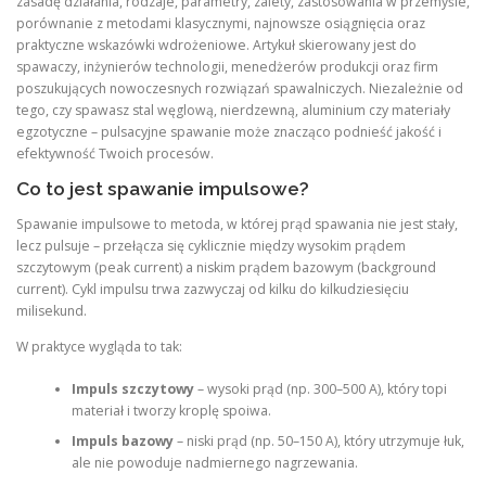
zasadę działania, rodzaje, parametry, zalety, zastosowania w przemyśle,
porównanie z metodami klasycznymi, najnowsze osiągnięcia oraz
praktyczne wskazówki wdrożeniowe. Artykuł skierowany jest do
spawaczy, inżynierów technologii, menedżerów produkcji oraz firm
poszukujących nowoczesnych rozwiązań spawalniczych. Niezależnie od
tego, czy spawasz stal węglową, nierdzewną, aluminium czy materiały
egzotyczne – pulsacyjne spawanie może znacząco podnieść jakość i
efektywność Twoich procesów.
Co to jest spawanie impulsowe?
Spawanie impulsowe to metoda, w której prąd spawania nie jest stały,
lecz pulsuje – przełącza się cyklicznie między wysokim prądem
szczytowym (peak current) a niskim prądem bazowym (background
current). Cykl impulsu trwa zazwyczaj od kilku do kilkudziesięciu
milisekund.
W praktyce wygląda to tak:
Impuls szczytowy
– wysoki prąd (np. 300–500 A), który topi
materiał i tworzy kroplę spoiwa.
Impuls bazowy
– niski prąd (np. 50–150 A), który utrzymuje łuk,
ale nie powoduje nadmiernego nagrzewania.