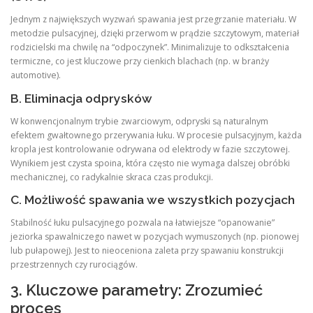
Jednym z największych wyzwań spawania jest przegrzanie materiału. W
metodzie pulsacyjnej, dzięki przerwom w prądzie szczytowym, materiał
rodzicielski ma chwilę na “odpoczynek”. Minimalizuje to odkształcenia
termiczne, co jest kluczowe przy cienkich blachach (np. w branży
automotive).
B. Eliminacja odprysków
W konwencjonalnym trybie zwarciowym, odpryski są naturalnym
efektem gwałtownego przerywania łuku. W procesie pulsacyjnym, każda
kropla jest kontrolowanie odrywana od elektrody w fazie szczytowej.
Wynikiem jest czysta spoina, która często nie wymaga dalszej obróbki
mechanicznej, co radykalnie skraca czas produkcji.
C. Możliwość spawania we wszystkich pozycjach
Stabilność łuku pulsacyjnego pozwala na łatwiejsze “opanowanie”
jeziorka spawalniczego nawet w pozycjach wymuszonych (np. pionowej
lub pułapowej). Jest to nieoceniona zaleta przy spawaniu konstrukcji
przestrzennych czy rurociągów.
3. Kluczowe parametry: Zrozumieć
proces