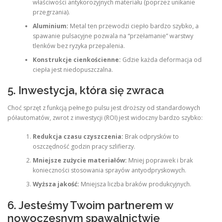
właściwości antykorozyjnych materiału (poprzez unikanie
przegrzania).
Aluminium:
Metal ten przewodzi ciepło bardzo szybko, a
spawanie pulsacyjne pozwala na “przełamanie” warstwy
tlenków bez ryzyka przepalenia.
Konstrukcje cienkościenne:
Gdzie każda deformacja od
ciepła jest niedopuszczalna.
5. Inwestycja, która się zwraca
Choć sprzęt z funkcją pełnego pulsu jest droższy od standardowych
półautomatów, zwrot z inwestycji (ROI) jest widoczny bardzo szybko:
Redukcja czasu czyszczenia:
Brak odprysków to
oszczędność godzin pracy szlifierzy.
Mniejsze zużycie materiałów:
Mniej poprawek i brak
konieczności stosowania sprayów antyodpryskowych.
Wyższa jakość:
Mniejsza liczba braków produkcyjnych.
6. Jesteśmy Twoim partnerem w
nowoczesnym spawalnictwie