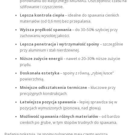
porównaniu do klasycznego MIG/MAG. Oszczędność czasu na
szlifowanie i czyszczenie.
Lepsza kontrola ciepła
– idealne do spawania cienkich
materiałów (od 0,6 mm) bez przepalania.
Wyższa prędkość spawania
– do 30–50% szybciej przy
zachowaniu wysokiej jakości.
Lepsza penetracja i wytrzymałość spoiny
– szczególnie
przy aluminium i stali nierdzewnej.
Niższe zużycie energii
– nawet o 20–30% niższe zużycie
prądu.
Doskonała estetyka
– spoiny z równą, „rybiej łusce”
powierzchnią.
Mniejsze odkształcenia termiczne
– kluczowe przy
precyzyjnych konstrukcjach.
Łatwiejsza pozycja spawania
– lepiej sprawdza się w
pozycjach wymuszonych (pionowa, nad głową).
Możliwość spawania różnych materiałów
– od bardzo
cienkich po grube, w tym stopów trudnych do spawania.
Badania pokazują, że spoiny pulsacyjne mają często wyższą