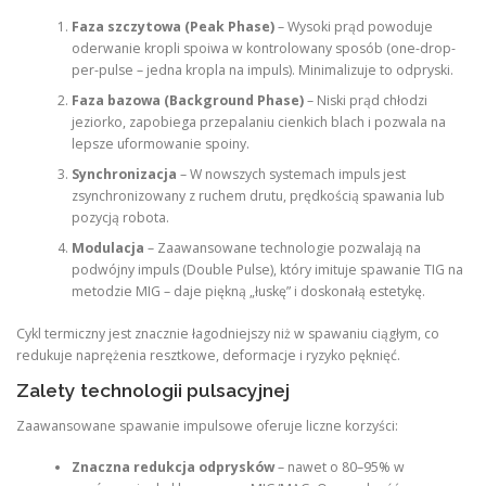
Faza szczytowa (Peak Phase)
– Wysoki prąd powoduje
oderwanie kropli spoiwa w kontrolowany sposób (one-drop-
per-pulse – jedna kropla na impuls). Minimalizuje to odpryski.
Faza bazowa (Background Phase)
– Niski prąd chłodzi
jeziorko, zapobiega przepalaniu cienkich blach i pozwala na
lepsze uformowanie spoiny.
Synchronizacja
– W nowszych systemach impuls jest
zsynchronizowany z ruchem drutu, prędkością spawania lub
pozycją robota.
Modulacja
– Zaawansowane technologie pozwalają na
podwójny impuls (Double Pulse), który imituje spawanie TIG na
metodzie MIG – daje piękną „łuskę” i doskonałą estetykę.
Cykl termiczny jest znacznie łagodniejszy niż w spawaniu ciągłym, co
redukuje naprężenia resztkowe, deformacje i ryzyko pęknięć.
Zalety technologii pulsacyjnej
Zaawansowane spawanie impulsowe oferuje liczne korzyści:
Znaczna redukcja odprysków
– nawet o 80–95% w