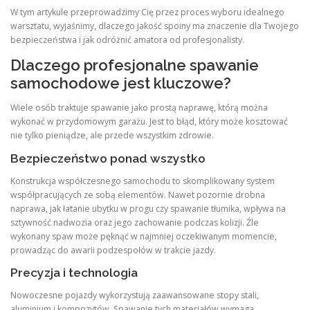
W tym artykule przeprowadzimy Cię przez proces wyboru idealnego
warsztatu, wyjaśnimy, dlaczego jakość spoiny ma znaczenie dla Twojego
bezpieczeństwa i jak odróżnić amatora od profesjonalisty.
Dlaczego profesjonalne spawanie
samochodowe jest kluczowe?
Wiele osób traktuje spawanie jako prostą naprawę, którą można
wykonać w przydomowym garażu. Jest to błąd, który może kosztować
nie tylko pieniądze, ale przede wszystkim zdrowie.
Bezpieczeństwo ponad wszystko
Konstrukcja współczesnego samochodu to skomplikowany system
współpracujących ze sobą elementów. Nawet pozornie drobna
naprawa, jak łatanie ubytku w progu czy spawanie tłumika, wpływa na
sztywność nadwozia oraz jego zachowanie podczas kolizji. Źle
wykonany spaw może pęknąć w najmniej oczekiwanym momencie,
prowadząc do awarii podzespołów w trakcie jazdy.
Precyzja i technologia
Nowoczesne pojazdy wykorzystują zaawansowane stopy stali,
aluminium i kompozytów. Spawanie tych materiałów wymaga