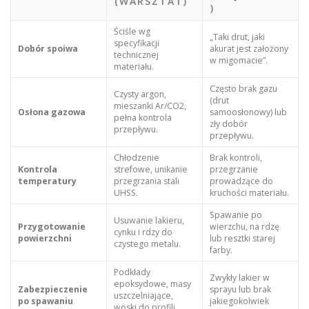
(WARSZTAT)
)
Ściśle wg
„Taki drut, jaki
specyfikacji
Dobór spoiwa
akurat jest założony
technicznej
w migomacie”.
materiału.
Często brak gazu
Czysty argon,
(drut
mieszanki Ar/CO2,
Osłona gazowa
samoosłonowy) lub
pełna kontrola
zły dobór
przepływu.
przepływu.
Chłodzenie
Brak kontroli,
Kontrola
strefowe, unikanie
przegrzanie
temperatury
przegrzania stali
prowadzące do
UHSS.
kruchości materiału.
Spawanie po
Usuwanie lakieru,
Przygotowanie
wierzchu, na rdzę
cynku i rdzy do
powierzchni
lub resztki starej
czystego metalu.
farby.
Podkłady
Zwykły lakier w
epoksydowe, masy
Zabezpieczenie
sprayu lub brak
uszczelniające,
po spawaniu
jakiegokolwiek
woski do profili