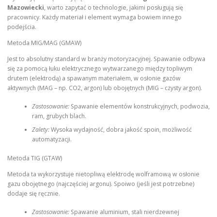
Mazowiecki
, warto zapytać o technologie, jakimi posługują się
pracownicy. Każdy materiał i element wymaga bowiem innego
podejścia.
Metoda MIG/MAG (GMAW)
Jest to absolutny standard w branży motoryzacyjnej. Spawanie odbywa
się za pomocą łuku elektrycznego wytwarzanego między topliwym
drutem (elektrodą) a spawanym materiałem, w osłonie gazów
aktywnych (MAG – np. CO2, argon) lub obojętnych (MIG – czysty argon).
Zastosowanie:
Spawanie elementów konstrukcyjnych, podwozia,
ram, grubych blach.
Zalety:
Wysoka wydajność, dobra jakość spoin, możliwość
automatyzacji.
Metoda TIG (GTAW)
Metoda ta wykorzystuje nietopliwą elektrodę wolframową w osłonie
gazu obojętnego (najczęściej argonu). Spoiwo (jeśli jest potrzebne)
dodaje się ręcznie.
Zastosowanie:
Spawanie aluminium, stali nierdzewnej