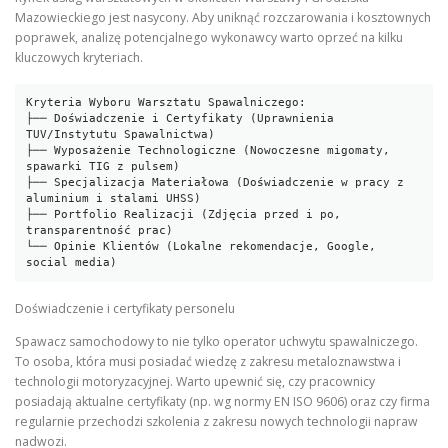
Mazowieckiego jest nasycony. Aby uniknąć rozczarowania i kosztownych
poprawek, analizę potencjalnego wykonawcy warto oprzeć na kilku
kluczowych kryteriach.
Kryteria Wyboru Warsztatu Spawalniczego:

├── Doświadczenie i Certyfikaty (Uprawnienia 
TUV/Instytutu Spawalnictwa)

├── Wyposażenie Technologiczne (Nowoczesne migomaty, 
spawarki TIG z pulsem)

├── Specjalizacja Materiałowa (Doświadczenie w pracy z 
aluminium i stalami UHSS)

├── Portfolio Realizacji (Zdjęcia przed i po, 
transparentność prac)

└── Opinie Klientów (Lokalne rekomendacje, Google, 
Doświadczenie i certyfikaty personelu
Spawacz samochodowy to nie tylko operator uchwytu spawalniczego.
To osoba, która musi posiadać wiedzę z zakresu metaloznawstwa i
technologii motoryzacyjnej. Warto upewnić się, czy pracownicy
posiadają aktualne certyfikaty (np. wg normy EN ISO 9606) oraz czy firma
regularnie przechodzi szkolenia z zakresu nowych technologii napraw
nadwozi.