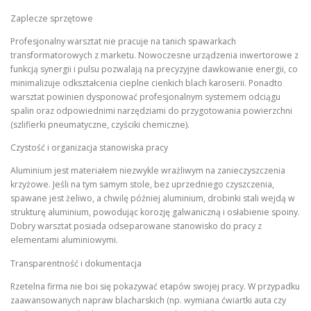
Zaplecze sprzętowe
Profesjonalny warsztat nie pracuje na tanich spawarkach
transformatorowych z marketu. Nowoczesne urządzenia inwertorowe z
funkcją synergii i pulsu pozwalają na precyzyjne dawkowanie energii, co
minimalizuje odkształcenia cieplne cienkich blach karoserii. Ponadto
warsztat powinien dysponować profesjonalnym systemem odciągu
spalin oraz odpowiednimi narzędziami do przygotowania powierzchni
(szlifierki pneumatyczne, czyściki chemiczne).
Czystość i organizacja stanowiska pracy
Aluminium jest materiałem niezwykle wrażliwym na zanieczyszczenia
krzyżowe. Jeśli na tym samym stole, bez uprzedniego czyszczenia,
spawane jest żeliwo, a chwilę później aluminium, drobinki stali wejdą w
strukturę aluminium, powodując korozję galwaniczną i osłabienie spoiny.
Dobry warsztat posiada odseparowane stanowisko do pracy z
elementami aluminiowymi.
Transparentność i dokumentacja
Rzetelna firma nie boi się pokazywać etapów swojej pracy. W przypadku
zaawansowanych napraw blacharskich (np. wymiana ćwiartki auta czy