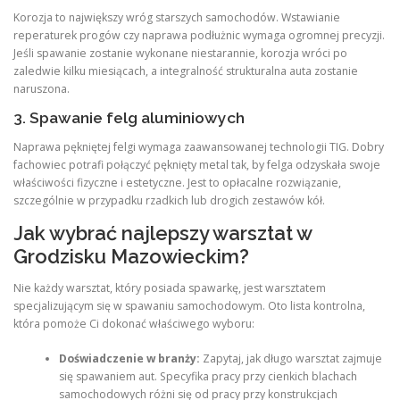
Korozja to największy wróg starszych samochodów. Wstawianie
reperaturek progów czy naprawa podłużnic wymaga ogromnej precyzji.
Jeśli spawanie zostanie wykonane niestarannie, korozja wróci po
zaledwie kilku miesiącach, a integralność strukturalna auta zostanie
naruszona.
3. Spawanie felg aluminiowych
Naprawa pękniętej felgi wymaga zaawansowanej technologii TIG. Dobry
fachowiec potrafi połączyć pęknięty metal tak, by felga odzyskała swoje
właściwości fizyczne i estetyczne.
Jest to opłacalne rozwiązanie,
szczególnie w przypadku rzadkich lub drogich zestawów kół.
Jak wybrać najlepszy warsztat w
Grodzisku Mazowieckim?
Nie każdy warsztat, który posiada spawarkę, jest warsztatem
specjalizującym się w spawaniu samochodowym. Oto lista kontrolna,
która pomoże Ci dokonać właściwego wyboru:
Doświadczenie w branży:
Zapytaj, jak długo warsztat zajmuje
się spawaniem aut. Specyfika pracy przy cienkich blachach
samochodowych różni się od pracy przy konstrukcjach