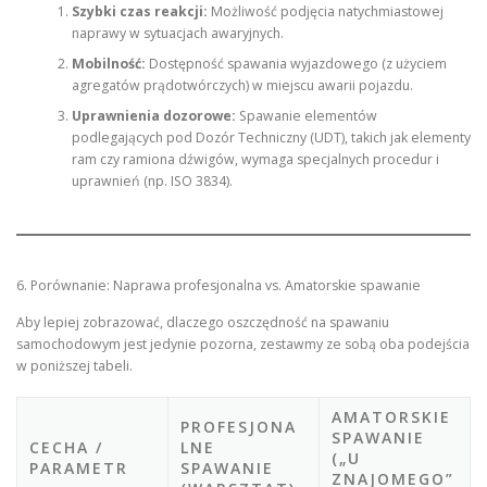
Szybki czas reakcji:
Możliwość podjęcia natychmiastowej
naprawy w sytuacjach awaryjnych.
Mobilność:
Dostępność spawania wyjazdowego (z użyciem
agregatów prądotwórczych) w miejscu awarii pojazdu.
Uprawnienia dozorowe:
Spawanie elementów
podlegających pod Dozór Techniczny (UDT), takich jak elementy
ram czy ramiona dźwigów, wymaga specjalnych procedur i
uprawnień (np. ISO 3834).
6. Porównanie: Naprawa profesjonalna vs. Amatorskie spawanie
Aby lepiej zobrazować, dlaczego oszczędność na spawaniu
samochodowym jest jedynie pozorna, zestawmy ze sobą oba podejścia
w poniższej tabeli.
AMATORSKIE
PROFESJONA
SPAWANIE
CECHA /
LNE
(„U
PARAMETR
SPAWANIE
ZNAJOMEGO”