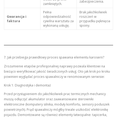
zabezpieczenia.
zamkniętych.
Pełna
Brak jakichkolwiek
Gwarancja i
odpowiedzialność
roszczeń w
faktura
cywilna warsztatu za
przypadku pęknięcia
wykonaną usługę.
spoiny.
7. Jak przebiega prawidłowy proces spawania elementu karoserii?
Zrozumienie etapów profesjonalnej naprawy pozwala klientowi na
bieżąco weryfikować jakość świadczonych usług. Oto jak krok po kroku
powinien wyglądać proces spawalniczy w renomowanym serwisie:
Krok 1: Diagnostyka i demontaż
Przed przystąpieniem do jakichkolwiek prac termicznych mechanicy
muszą odłączyć akumulator oraz zaawansowane sterowniki
elektroniczne (komputery silnika, moduły komfortu, sensory poduszek
powietrznych). Prąd spawalniczy mógłby trwale uszkodzić elektronikę
pojazdu. Demontowane są również elementy łatwopalne: tapicerka,