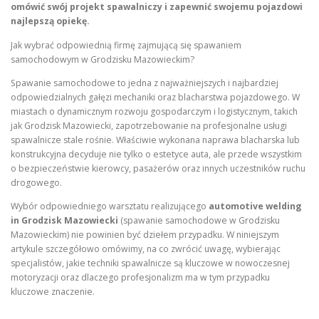
omówić swój projekt spawalniczy i zapewnić swojemu pojazdowi
najlepszą opiekę.
Jak wybrać odpowiednią firmę zajmującą się spawaniem
samochodowym w Grodzisku Mazowieckim?
Spawanie samochodowe to jedna z najważniejszych i najbardziej
odpowiedzialnych gałęzi mechaniki oraz blacharstwa pojazdowego. W
miastach o dynamicznym rozwoju gospodarczym i logistycznym, takich
jak Grodzisk Mazowiecki, zapotrzebowanie na profesjonalne usługi
spawalnicze stale rośnie. Właściwie wykonana naprawa blacharska lub
konstrukcyjna decyduje nie tylko o estetyce auta, ale przede wszystkim
o bezpieczeństwie kierowcy, pasażerów oraz innych uczestników ruchu
drogowego.
Wybór odpowiedniego warsztatu realizującego
automotive welding
in Grodzisk Mazowiecki
(spawanie samochodowe w Grodzisku
Mazowieckim) nie powinien być dziełem przypadku. W niniejszym
artykule szczegółowo omówimy, na co zwrócić uwagę, wybierając
specjalistów, jakie techniki spawalnicze są kluczowe w nowoczesnej
motoryzacji oraz dlaczego profesjonalizm ma w tym przypadku
kluczowe znaczenie.