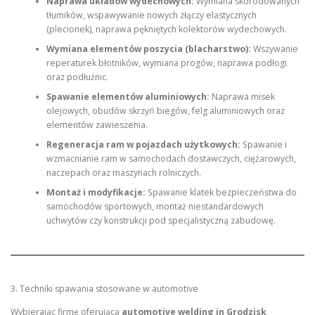
Naprawa układów wydechowych:
Wymiana skorodowanych
tłumików, wspawywanie nowych złączy elastycznych
(plecionek), naprawa pękniętych kolektorów wydechowych.
Wymiana elementów poszycia (blacharstwo):
Wszywanie
reperaturek błotników, wymiana progów, naprawa podłogi
oraz podłużnic.
Spawanie elementów aluminiowych:
Naprawa misek
olejowych, obudów skrzyń biegów, felg aluminiowych oraz
elementów zawieszenia.
Regeneracja ram w pojazdach użytkowych:
Spawanie i
wzmacnianie ram w samochodach dostawczych, ciężarowych,
naczepach oraz maszynach rolniczych.
Montaż i modyfikacje:
Spawanie klatek bezpieczeństwa do
samochodów sportowych, montaż niestandardowych
uchwytów czy konstrukcji pod specjalistyczną zabudowę.
3. Techniki spawania stosowane w automotive
Wybierając firmę oferującą
automotive welding in Grodzisk