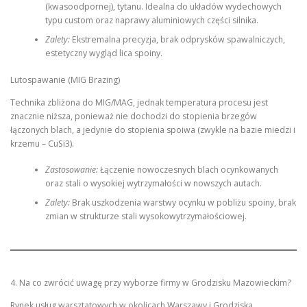
(kwasoodpornej), tytanu. Idealna do układów wydechowych
typu custom oraz naprawy aluminiowych części silnika.
Zalety:
Ekstremalna precyzja, brak odprysków spawalniczych,
estetyczny wygląd lica spoiny.
Lutospawanie (MIG Brazing)
Technika zbliżona do MIG/MAG, jednak temperatura procesu jest
znacznie niższa, ponieważ nie dochodzi do stopienia brzegów
łączonych blach, a jedynie do stopienia spoiwa (zwykle na bazie miedzi i
krzemu – CuSi3).
Zastosowanie:
Łączenie nowoczesnych blach ocynkowanych
oraz stali o wysokiej wytrzymałości w nowszych autach.
Zalety:
Brak uszkodzenia warstwy ocynku w pobliżu spoiny, brak
zmian w strukturze stali wysokowytrzymałościowej.
4. Na co zwrócić uwagę przy wyborze firmy w Grodzisku Mazowieckim?
Rynek usług warsztatowych w okolicach Warszawy i Grodziska