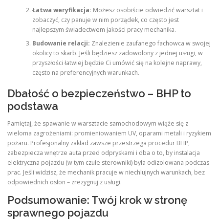
Łatwa weryfikacja:
Możesz osobiście odwiedzić warsztat i
zobaczyć, czy panuje w nim porządek, co często jest
najlepszym świadectwem jakości pracy mechanika.
Budowanie relacji:
Znalezienie zaufanego fachowca w swojej
okolicy to skarb. Jeśli będziesz zadowolony z jednej usługi, w
przyszłości łatwiej będzie Ci umówić się na kolejne naprawy,
często na preferencyjnych warunkach.
Dbałość o bezpieczeństwo – BHP to
podstawa
Pamiętaj, że spawanie w warsztacie samochodowym wiąże się z
wieloma zagrożeniami: promieniowaniem UV, oparami metali i ryzykiem
pożaru. Profesjonalny zakład zawsze przestrzega procedur BHP,
zabezpiecza wnętrze auta przed odpryskami i dba o to, by instalacja
elektryczna pojazdu (w tym czułe sterowniki) była odizolowana podczas
prac. Jeśli widzisz, że mechanik pracuje w niechlujnych warunkach, bez
odpowiednich osłon – zrezygnuj z usługi.
Podsumowanie: Twój krok w stronę
sprawnego pojazdu