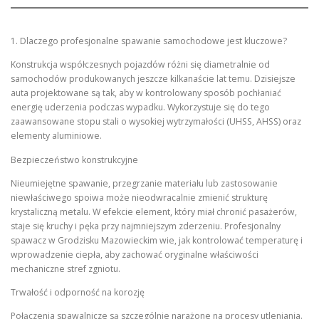
1. Dlaczego profesjonalne spawanie samochodowe jest kluczowe?
Konstrukcja współczesnych pojazdów różni się diametralnie od
samochodów produkowanych jeszcze kilkanaście lat temu. Dzisiejsze
auta projektowane są tak, aby w kontrolowany sposób pochłaniać
energię uderzenia podczas wypadku. Wykorzystuje się do tego
zaawansowane stopu stali o wysokiej wytrzymałości (UHSS, AHSS) oraz
elementy aluminiowe.
Bezpieczeństwo konstrukcyjne
Nieumiejętne spawanie, przegrzanie materiału lub zastosowanie
niewłaściwego spoiwa może nieodwracalnie zmienić strukturę
krystaliczną metalu. W efekcie element, który miał chronić pasażerów,
staje się kruchy i pęka przy najmniejszym zderzeniu. Profesjonalny
spawacz w Grodzisku Mazowieckim wie, jak kontrolować temperaturę i
wprowadzenie ciepła, aby zachować oryginalne właściwości
mechaniczne stref zgniotu.
Trwałość i odporność na korozję
Połączenia spawalnicze są szczególnie narażone na procesy utleniania.