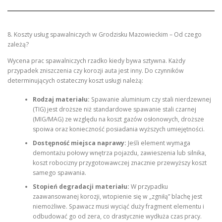
8. Koszty usług spawalniczych w Grodzisku Mazowieckim – Od czego
zależą?
Wycena prac spawalniczych rzadko kiedy bywa sztywna. Każdy
przypadek zniszczenia czy korozji auta jest inny. Do czynników
determinujących ostateczny koszt usługi należą:
Rodzaj materiału:
Spawanie aluminium czy stali nierdzewnej
(TIG) jest droższe niż standardowe spawanie stali czarnej
(MIG/MAG) ze względu na koszt gazów osłonowych, droższe
spoiwa oraz konieczność posiadania wyższych umiejętności.
Dostępność miejsca naprawy:
Jeśli element wymaga
demontażu połowy wnętrza pojazdu, zawieszenia lub silnika,
koszt robocizny przygotowawczej znacznie przewyższy koszt
samego spawania.
Stopień degradacji materiału:
W przypadku
zaawansowanej korozji, wtopienie się w „zgniłą” blachę jest
niemożliwe. Spawacz musi wyciąć duży fragment elementu i
odbudować go od zera, co drastycznie wydłuża czas pracy.