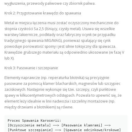
wygłuszenia, przewody paliwowe czy zbiornik paliwa.
Krok 2: Przygotowanie krawędzi do spawania
Metal w miejscu łączenia musi zostać oczyszczony mechanicznie do
stopnia czystości Sa 2,5 (lśniący, czysty metal). Usuwa się wszelkie
warstwy lakiernicze, podkłady oraz fabryczny ocynk (w przypadku
tradycyjnego spawania MIG/MAG), ponieważ spalający się cynk
powoduje porowatość spoiny i jest silnie toksyczny dla spawacza.
Krawędzie grubszego materiału są odpowiednio ukosowane (w fazę V
lub X).
Krok 3: Pasowanie i szczepianie
Elementy naprawcze (np. reperaturka błotnika) są precyzyjnie
pasowane za pomocą klamer blacharskich, magnesów lub szczypiec
zaciskowych. Następnie wykonuje się tzw. szczepy, czyli punktowe
spawy w kilkucentymetrowych odstępach. Pozwala to upewnić się, że
element leży idealnie w linii nadwozia i szczeliny montażowe (np.
między drzwiami a błotnikiem) są równe.
Proces Spawania Karoserii:

[Oczyszczenie metalu] ──> [Pasowanie klamrami] ──> 
[Punktowe szczepianie] ──> [Spawanie odcinkowe/krokowe] 