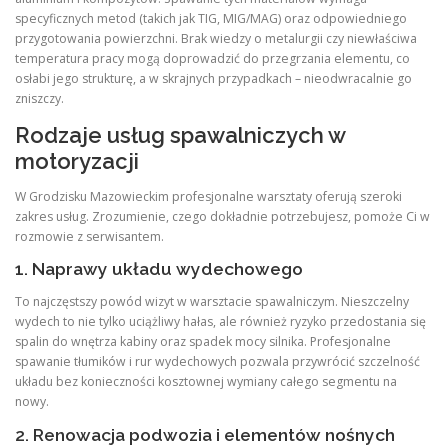
specyficznych metod (takich jak TIG, MIG/MAG) oraz odpowiedniego
przygotowania powierzchni. Brak wiedzy o metalurgii czy niewłaściwa
temperatura pracy mogą doprowadzić do przegrzania elementu, co
osłabi jego strukturę, a w skrajnych przypadkach – nieodwracalnie go
zniszczy.
Rodzaje usług spawalniczych w
motoryzacji
W Grodzisku Mazowieckim profesjonalne warsztaty oferują szeroki
zakres usług. Zrozumienie, czego dokładnie potrzebujesz, pomoże Ci w
rozmowie z serwisantem.
1. Naprawy układu wydechowego
To najczęstszy powód wizyt w warsztacie spawalniczym. Nieszczelny
wydech to nie tylko uciążliwy hałas, ale również ryzyko przedostania się
spalin do wnętrza kabiny oraz spadek mocy silnika. Profesjonalne
spawanie tłumików i rur wydechowych pozwala przywrócić szczelność
układu bez konieczności kosztownej wymiany całego segmentu na
nowy.
2. Renowacja podwozia i elementów nośnych