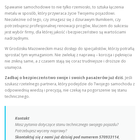
Spawanie samochodowe to nie tylko rzemiosło, to sztuka łączenia
metalu w sposób, który przywraca życie Twojemu pojazdowi.
Niezależnie od tego, czy zmagasz się z dziurawym tłumikiem, czy
potrzebujesz profesjonalnej renowacji progów, kluczem do sukcesu
jest wybór firmy, dla której jakość i bezpieczeństwo są wartościami
nadrzędnymi.
W Grodzisku Mazowieckim masz dostęp do specjalistów, którzy potrafią
sprostać tym wymaganiom. Nie zwlekaj z naprawą – korozja i pęknięcia
nie znikną same, a z czasem stają się coraz trudniejsze i droższe do
usunięcia.
Zadbaj o bezpieczeństwo swoje i swoich pasażerów już dziś.
Jeśli
szukasz rzetelnego partnera, który podejdzie do Twojego samochodu z
odpowiednią wiedzą i precyzją, nie czekaj na pogorszenie się stanu
technicznego.
Kontakt
Masz pytania dotyczące stanu technicznego swojego pojazdu?
Potrzebujesz wyceny naprawy?
Skontaktuj się z nami już dzisiaj pod numerem 570933114
,