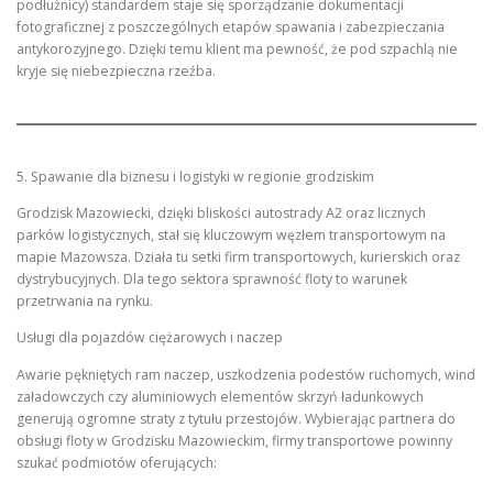
podłużnicy) standardem staje się sporządzanie dokumentacji
fotograficznej z poszczególnych etapów spawania i zabezpieczania
antykorozyjnego. Dzięki temu klient ma pewność, że pod szpachlą nie
kryje się niebezpieczna rzeźba.
5. Spawanie dla biznesu i logistyki w regionie grodziskim
Grodzisk Mazowiecki, dzięki bliskości autostrady A2 oraz licznych
parków logistycznych, stał się kluczowym węzłem transportowym na
mapie Mazowsza. Działa tu setki firm transportowych, kurierskich oraz
dystrybucyjnych. Dla tego sektora sprawność floty to warunek
przetrwania na rynku.
Usługi dla pojazdów ciężarowych i naczep
Awarie pękniętych ram naczep, uszkodzenia podestów ruchomych, wind
załadowczych czy aluminiowych elementów skrzyń ładunkowych
generują ogromne straty z tytułu przestojów. Wybierając partnera do
obsługi floty w Grodzisku Mazowieckim, firmy transportowe powinny
szukać podmiotów oferujących: