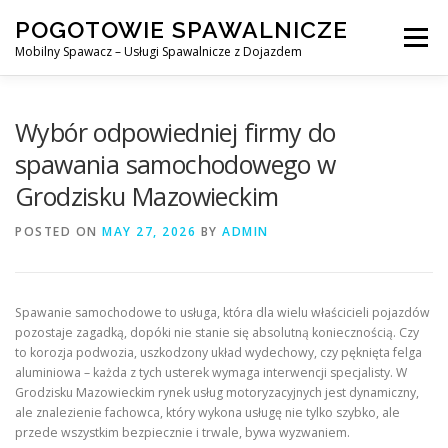
Skip
POGOTOWIE SPAWALNICZE
to
Menu
content
Mobilny Spawacz – Usługi Spawalnicze z Dojazdem
MOBILNY SPAWACZ
WARSZAWA
SPAWACZ
Wybór odpowiedniej firmy do
spawania samochodowego w
Grodzisku Mazowieckim
SPAWANIE MIG/MAG (GMAW)
NASZE USŁUGI
POSTED ON
MAY 27, 2026
BY
ADMIN
KONTAKT
Spawanie samochodowe to usługa, która dla wielu właścicieli pojazdów
pozostaje zagadką, dopóki nie stanie się absolutną koniecznością. Czy
to korozja podwozia, uszkodzony układ wydechowy, czy pęknięta felga
aluminiowa – każda z tych usterek wymaga interwencji specjalisty. W
Grodzisku Mazowieckim rynek usług motoryzacyjnych jest dynamiczny,
ale znalezienie fachowca, który wykona usługę nie tylko szybko, ale
przede wszystkim bezpiecznie i trwale, bywa wyzwaniem.