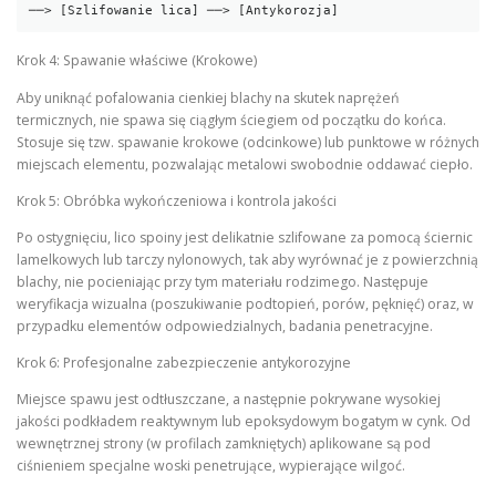
Krok 4: Spawanie właściwe (Krokowe)
Aby uniknąć pofalowania cienkiej blachy na skutek naprężeń
termicznych, nie spawa się ciągłym ściegiem od początku do końca.
Stosuje się tzw. spawanie krokowe (odcinkowe) lub punktowe w różnych
miejscach elementu, pozwalając metalowi swobodnie oddawać ciepło.
Krok 5: Obróbka wykończeniowa i kontrola jakości
Po ostygnięciu, lico spoiny jest delikatnie szlifowane za pomocą ściernic
lamelkowych lub tarczy nylonowych, tak aby wyrównać je z powierzchnią
blachy, nie pocieniając przy tym materiału rodzimego. Następuje
weryfikacja wizualna (poszukiwanie podtopień, porów, pęknięć) oraz, w
przypadku elementów odpowiedzialnych, badania penetracyjne.
Krok 6: Profesjonalne zabezpieczenie antykorozyjne
Miejsce spawu jest odtłuszczane, a następnie pokrywane wysokiej
jakości podkładem reaktywnym lub epoksydowym bogatym w cynk. Od
wewnętrznej strony (w profilach zamkniętych) aplikowane są pod
ciśnieniem specjalne woski penetrujące, wypierające wilgoć.