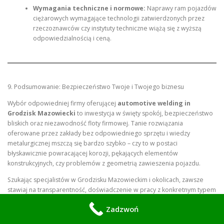
Wymagania techniczne i normowe:
Naprawy ram pojazdów
ciężarowych wymagające technologii zatwierdzonych przez
rzeczoznawców czy instytuty techniczne wiążą się z wyższą
odpowiedzialnością i ceną.
9. Podsumowanie: Bezpieczeństwo Twoje i Twojego biznesu
Wybór odpowiedniej firmy oferującej
automotive welding in
Grodzisk Mazowiecki
to inwestycja w święty spokój, bezpieczeństwo
bliskich oraz niezawodność floty firmowej. Tanie rozwiązania
oferowane przez zakłady bez odpowiedniego sprzętu i wiedzy
metalurgicznej mszczą się bardzo szybko – czy to w postaci
błyskawicznie powracającej korozji, pękających elementów
konstrukcyjnych, czy problemów z geometrią zawieszenia pojazdu.
Szukając specjalistów w Grodzisku Mazowieckim i okolicach, zawsze
stawiaj na transparentność, doświadczenie w pracy z konkretnym typem
materiału oraz nowoczesne zaplecze techniczne. Pamiętaj, że dobra
Zadzwoń
spoina to gwarancja, iż Twój pojazd zachowa swoje fabryczne
parametry wytrzymałościowe w każdych warunkach.