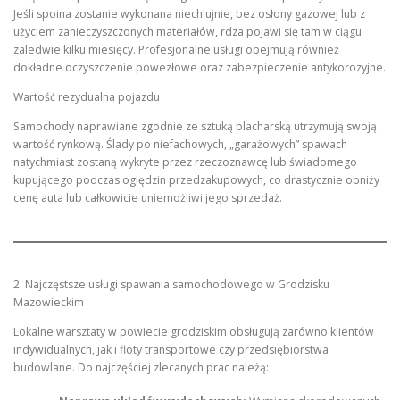
Jeśli spoina zostanie wykonana niechlujnie, bez osłony gazowej lub z
użyciem zanieczyszczonych materiałów, rdza pojawi się tam w ciągu
zaledwie kilku miesięcy. Profesjonalne usługi obejmują również
dokładne oczyszczenie powezłowe oraz zabezpieczenie antykorozyjne.
Wartość rezydualna pojazdu
Samochody naprawiane zgodnie ze sztuką blacharską utrzymują swoją
wartość rynkową. Ślady po niefachowych, „garażowych” spawach
natychmiast zostaną wykryte przez rzeczoznawcę lub świadomego
kupującego podczas oględzin przedzakupowych, co drastycznie obniży
cenę auta lub całkowicie uniemożliwi jego sprzedaż.
2. Najczęstsze usługi spawania samochodowego w Grodzisku
Mazowieckim
Lokalne warsztaty w powiecie grodziskim obsługują zarówno klientów
indywidualnych, jak i floty transportowe czy przedsiębiorstwa
budowlane. Do najczęściej zlecanych prac należą: