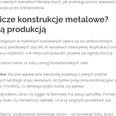
arszawskich warunkach klimatycznych, jak przebiega proces spawania i
żyła przez dziesięciolecia.
nicze konstrukcje metalowe?
ą produkcją
tępnych w marketach budowlanych opiera się na cienkościennych
mocą plastikowych złączek. W warunkach intensywnej eksploatacji ora
acą sztywność, a w miejscach połączeń pojawia się ogniska korozji.
tion) niesie za sobą szereg fundamentalnych zalet:
lna:
Ręcznie wytwarzane balustrady powstają z pełnych prętów
tych lub litego stopu aluminium. Wszystkie połączenia konstrukcyjne 
(TIG/MIG), co eliminuje ryzyko luzów czy pęknięć.
dy balkon, taras czy loggia na Bemowie ma swoją specyfikę. Pomiar
 ścian czy nierówności wylewki, co przy seryjnych produktach jest
liwość zrealizowania dowolnego wzoru – od surowego loftu, przez