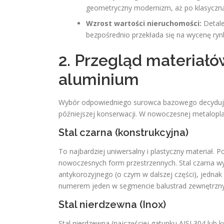
geometryczny modernizm, aż po klasyczną 
Wzrost wartości nieruchomości:
Detale
bezpośrednio przekłada się na wycenę ry
2. Przegląd materiałó
aluminium
Wybór odpowiedniego surowca bazowego decyduje o
późniejszej konserwacji. W nowoczesnej metaloplas
Stal czarna (konstrukcyjna)
To najbardziej uniwersalny i plastyczny materiał
nowoczesnych form przestrzennych. Stal czarna 
antykorozyjnego (o czym w dalszej części), jednak
numerem jeden w segmencie balustrad zewnętrzny
Stal nierdzewna (Inox)
Stal nierdzewna (najczęściej gatunku AISI 304 lu