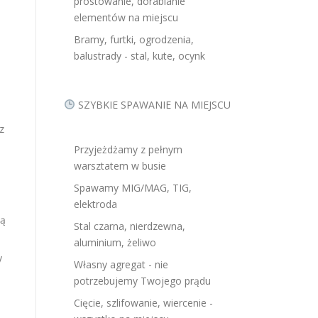
prostowanie, dorabianie
elementów na miejscu
Bramy, furtki, ogrodzenia,
balustrady - stal, kute, ocynk
SZYBKIE SPAWANIE NA MIEJSCU
z
Przyjeżdżamy z pełnym
warsztatem w busie
Spawamy MIG/MAG, TIG,
elektroda
są
Stal czarna, nierdzewna,
aluminium, żeliwo
y
Własny agregat - nie
potrzebujemy Twojego prądu
Cięcie, szlifowanie, wiercenie -