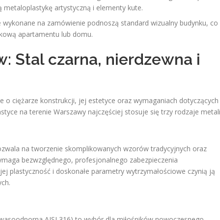
metaloplastykę artystyczną i elementy kute.
 wykonane na zamówienie podnoszą standard wizualny budynku, co
nkową apartamentu lub domu.
w: Stal czarna, nierdzewna i
 ciężarze konstrukcji, jej estetyce oraz wymaganiach dotyczących
tyce na terenie Warszawy najczęściej stosuje się trzy rodzaje metali
. Pozwala na tworzenie skomplikowanych wzorów tradycyjnych oraz
wymaga bezwzględnego, profesjonalnego zabezpieczenia
 jej plastyczność i doskonałe parametry wytrzymałościowe czynią ją
ch.
b kwasoodporna AISI 316) to wybór dla miłośników nowoczesnego,