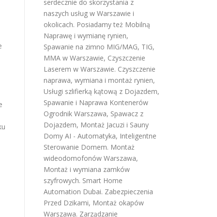
serdecznie do skorzystania z
naszych usług w Warszawie i
okolicach. Posiadamy też
Mobilną
Naprawę i wymianę rynien
,
e
Spawanie na zimno MIG/MAG, TIG,
MMA w Warszawie
,
Czyszczenie
Laserem w Warszawie
.
Czyszczenie
naprawa, wymiana i montaż rynien
,
Usługi szlifierką kątową z Dojazdem
,
Spawanie i Naprawa Kontenerów
e
Ogrodnik Warszawa
,
Spawacz z
Dojazdem
,
Montaż Jacuzi i Sauny
ku
Domy AI - Automatyka, Inteligentne
Sterowanie Domem
.
Montaż
wideodomofonów Warszawa
,
Montaż i wymiana zamków
szyfrowych
.
Smart Home
Automation Dubai
.
Zabezpieczenia
Przed Dzikami
,
Montaż okapów
Warszawa
.
Zarządzanie