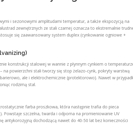
owymi i sezonowymi amplitudami temperatur, a także ekspozycją na
ustrad zewnętrznych ze stali czarnej oznacza to ekstremalnie trudn
, stosuje się zaawansowany system duplex (cynkowanie ogniowe +
vanizing)
nie konstrukcji stalowej w wannie z płynnym cynkiem o temperaturz
– na powierzchni stali tworzy się stop żelazo-cynk, pokryty warstwą
o barierowo, ale i elektrochemicznie (protektorowo). Nawet w przypad
oniąc rodzimą stal.
ostatycznie farba proszkowa, która następnie trafia do pieca
). Powstaje szczelna, twarda i odporna na promieniowanie UV
ę antykorozyjną dochodzącą nawet do 40-50 lat bez konieczności