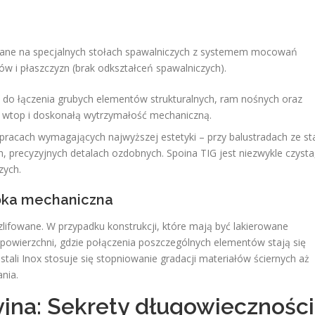
wane na specjalnych stołach spawalniczych z systemem mocowań
w i płaszczyzn (brak odkształceń spawalniczych).
do łączenia grubych elementów strukturalnych, ram nośnych oraz
ki wtop i doskonałą wytrzymałość mechaniczną.
racach wymagających najwyższej estetyki – przy balustradach ze sta
, precyzyjnych detalach ozdobnych. Spoina TIG jest niezwykle czysta
zych.
óbka mechaniczna
zlifowane. W przypadku konstrukcji, które mają być lakierowane
j powierzchni, gdzie połączenia poszczególnych elementów stają się
stali Inox stosuje się stopniowanie gradacji materiałów ściernych aż
nia.
yjna: Sekrety długowieczności