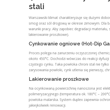
stali
Warszawski klimat charakteryzuje się dużymi dob
smog oraz sól drogową w okresie zimowym. Dla bal
warunki pracy. Aby zapobiec degradacji materiału
lakierowanie proszkowe).
Cynkowanie ogniowe (Hot-Dip Gal
Proces polega na zanurzeniu oczyszczonej chemicz
około 450°C. Dochodzi wówczas do reakcji dyfuzji 
czystego cynku. Taka powłoka chroni stal nie tylk
zarysowania powłoki, cynk utlenia się pierwszy, chr
Lakierowanie proszkowe
Na ocynkowaną powierzchnię nanoszona jest elektr
polimeryzacyjnego (temperatura ok. 180°C – 200°C
powłoka malarska. System duplex zapewnia ochron
jakiejkolwiek renowacji.