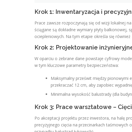
Krok 1: Inwentaryzacja i precyzyj
Prace zawsze rozpoczynają się od wizji lokalnej 
ściągane są dokładne wymiary płyty balkonowej, s
ociepleniowych. Na tym etapie określa się również 
Krok 2: Projektowanie inżynieryjn
W oparciu o zebrane dane powstaje cyfrowy model
w tym kluczowe parametry bezpieczeństwa:
Maksymalny prześwit między pionowymi e
przekraczać 12 cm, aby zapobiec wypadnięc
Minimalna wysokość balustrady (dla budy
Krok 3: Prace warsztatowe – Cięci
Po akceptacji projektu przez inwestora, na halę pr
precyzyjnego cięcia na przecinarkach taśmowych ora
przypadku balustrad łukowych).