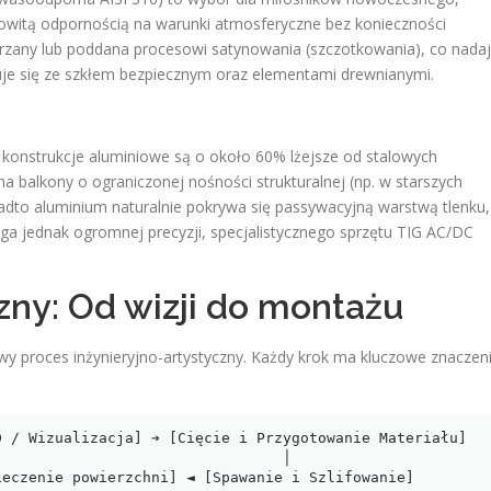
ałkowitą odpornością na warunki atmosferyczne bez konieczności
trzany lub poddana procesowi satynowania (szczotkowania), co nada
je się ze szkłem bezpiecznym oraz elementami drewnianymi.
– konstrukcje aluminiowe są o około 60% lżejsze od stalowych
na balkony o ograniczonej nośności strukturalnej (np. w starszych
to aluminium naturalnie pokrywa się passywacyjną warstwą tlenku,
ga jednak ogromnej precyzji, specjalistycznego sprzętu TIG AC/DC
zny: Od wizji do montażu
wy proces inżynieryjno-artystyczny. Każdy krok ma kluczowe znaczen
 / Wizualizacja] ➔ [Cięcie i Przygotowanie Materiału]

                                │
