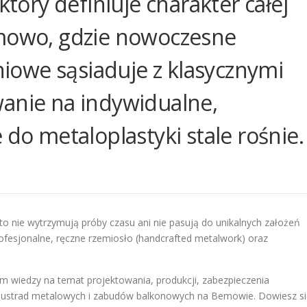
który definiuje charakter całej
emowo, gdzie nowoczesne
owe sąsiaduje z klasycznymi
wanie na indywidualne,
 do metaloplastyki stale rośnie.
o nie wytrzymują próby czasu ani nie pasują do unikalnych założeń
ofesjonalne, ręczne rzemiosło (handcrafted metalwork) oraz
 wiedzy na temat projektowania, produkcji, zabezpieczenia
alustrad metalowych i zabudów balkonowych na Bemowie. Dowiesz si