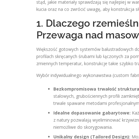
stąd, jakie materiały sprawdzają się najlepiej w w
kucia oraz na co zwrócić uwagę, aby konstrukcja słu
1. Dlaczego rzemieśl
Przewaga nad masow
Większość gotowych systemów balustradowych dos
profilach skręcanych śrubami lub łączonych za po
zmiennych temperatur, konstrukcje takie szybko tr
Wybór indywidualnego wykonawstwa (custom fabrica
Bezkompromisowa trwałość struktura
stalowych, grubościennych profili zamknię
trwale spawane metodami profesjonalnymi 
Idealne dopasowanie gabarytowe:
Każ
z natury pozwalają wyeliminować krzywizny
niemożliwe do skorygowania.
Unikalny design (Tailored Design):
Moż