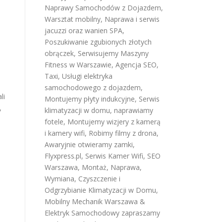
Naprawy Samochodów z Dojazdem
,
Warsztat mobilny
,
Naprawa i serwis
jacuzzi oraz wanien SPA
,
Poszukiwanie zgubionych złotych
obrączek
,
Serwisujemy Maszyny
Fitness w Warszawie
,
Agencja SEO
,
Taxi
,
Usługi elektryka
samochodowego z dojazdem
,
li
Montujemy płyty indukcyjne
,
Serwis
,
klimatyzacji w domu
,
naprawiamy
fotele
,
Montujemy wizjery z kamerą
i kamery wifi
,
Robimy filmy z drona
,
Awaryjnie otwieramy zamki
,
Flyxpress.pl
,
Serwis Kamer Wifi
,
SEO
Warszawa
,
Montaż, Naprawa,
Wymiana, Czyszczenie i
Odgrzybianie Klimatyzacji w Domu
,
Mobilny Mechanik Warszawa &
Elektryk Samochodowy
zapraszamy