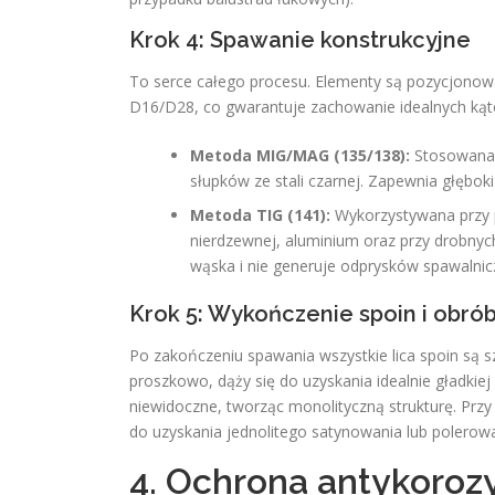
Krok 4: Spawanie konstrukcyjne
To serce całego procesu. Elementy są pozycjono
D16/D28, co gwarantuje zachowanie idealnych kątó
Metoda MIG/MAG (135/138):
Stosowana 
słupków ze stali czarnej. Zapewnia głębo
Metoda TIG (141):
Wykorzystywana przy p
nierdzewnej, aluminium oraz przy drobnych
wąska i nie generuje odprysków spawalnic
Krok 5: Wykończenie spoin i obr
Po zakończeniu spawania wszystkie lica spoin są s
proszkowo, dąży się do uzyskania idealnie gładkie
niewidoczne, tworząc monolityczną strukturę. Przy 
do uzyskania jednolitego satynowania lub polerowa
4. Ochrona antykoroz