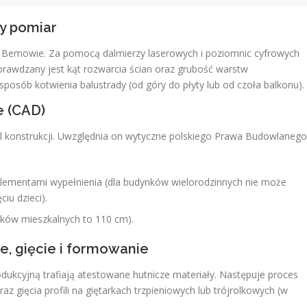
ny pomiar
na Bemowie. Za pomocą dalmierzy laserowych i poziomnic cyfrowych
prawdzany jest kąt rozwarcia ścian oraz grubość warstw
sposób kotwienia balustrady (od góry do płyty lub od czoła balkonu).
e (CAD)
 konstrukcji. Uwzględnia on wytyczne polskiego Prawa Budowlanego
lementami wypełnienia (dla budynków wielorodzinnych nie może
iu dzieci).
nków mieszkalnych to 110 cm).
e, gięcie i formowanie
odukcyjną trafiają atestowane hutnicze materiały. Następuje proces
z gięcia profili na giętarkach trzpieniowych lub trójrolkowych (w