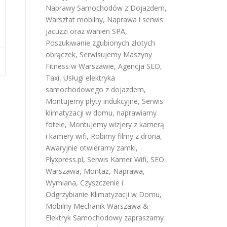
Naprawy Samochodów z Dojazdem
,
Warsztat mobilny
,
Naprawa i serwis
jacuzzi oraz wanien SPA
,
Poszukiwanie zgubionych złotych
obrączek
,
Serwisujemy Maszyny
Fitness w Warszawie
,
Agencja SEO
,
Taxi
,
Usługi elektryka
samochodowego z dojazdem
,
Montujemy płyty indukcyjne
,
Serwis
klimatyzacji w domu
,
naprawiamy
fotele
,
Montujemy wizjery z kamerą
i kamery wifi
,
Robimy filmy z drona
,
Awaryjnie otwieramy zamki
,
Flyxpress.pl
,
Serwis Kamer Wifi
,
SEO
Warszawa
,
Montaż, Naprawa,
Wymiana, Czyszczenie i
Odgrzybianie Klimatyzacji w Domu
,
Mobilny Mechanik Warszawa &
Elektryk Samochodowy
zapraszamy