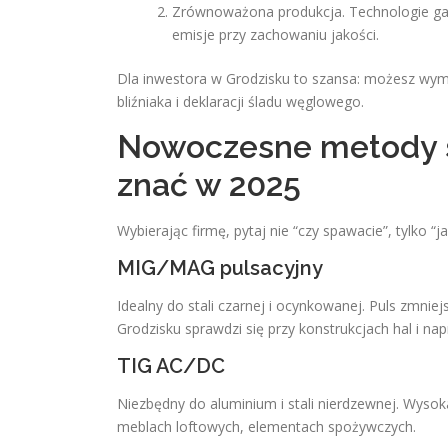
Zrównoważona produkcja. Technologie ga
emisje przy zachowaniu jakości.
Dla inwestora w Grodzisku to szansa: możesz wyma
bliźniaka i deklaracji śladu węglowego.
Nowoczesne metody s
znać w 2025
Wybierając firmę, pytaj nie “czy spawacie”, tylko “j
MIG/MAG pulsacyjny
Idealny do stali czarnej i ocynkowanej. Puls zmni
Grodzisku sprawdzi się przy konstrukcjach hal i na
TIG AC/DC
Niezbędny do aluminium i stali nierdzewnej. Wysok
meblach loftowych, elementach spożywczych.