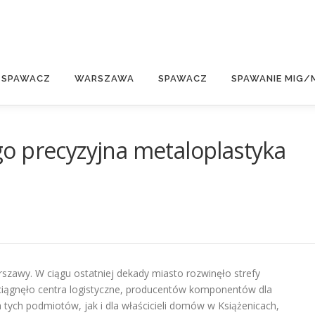
E
 SPAWACZ
WARSZAWA
SPAWACZ
SPAWANIE MIG/
o precyzyjna metaloplastyka
arszawy. W ciągu ostatniej dekady miasto rozwinęło strefy
zyciągnęło centra logistyczne, producentów komponentów dla
 tych podmiotów, jak i dla właścicieli domów w Książenicach,