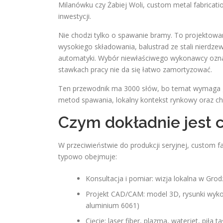
Milanówku czy Żabiej Woli, custom metal fabricati
inwestycji.
Nie chodzi tylko o spawanie bramy. To projektowa
wysokiego składowania, balustrad ze stali nierdze
automatyki. Wybór niewłaściwego wykonawcy oznacz
stawkach pracy nie da się łatwo zamortyzować.
Ten przewodnik ma 3000 słów, bo temat wymaga gł
metod spawania, lokalny kontekst rynkowy oraz ch
Czym dokładnie jest 
W przeciwieństwie do produkcji seryjnej, custom fa
typowo obejmuje:
Konsultacja i pomiar: wizja lokalna w Gro
Projekt CAD/CAM: model 3D, rysunki wyko
aluminium 6061)
Cięcie: laser fiber, plazma, waterjet, piła