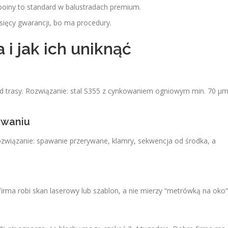
spoiny to standard w balustradach premium.
esięcy gwarancji, bo ma procedury.
i jak ich uniknąć
od trasy. Rozwiązanie: stal S355 z cynkowaniem ogniowym min. 70 µ
awaniu
ozwiązanie: spawanie przerywane, klamry, sekwencja od środka, a
irma robi skan laserowy lub szablon, a nie mierzy “metrówką na oko”