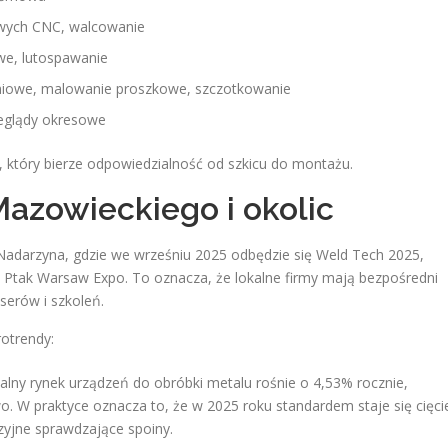
owych CNC, walcowanie
we, lutospawanie
niowe, malowanie proszkowe, szczotkowanie
rzeglądy okresowe
, który bierze odpowiedzialność od szkicu do montażu.
Mazowieckiego i okolic
 Nadarzyna, gdzie we wrześniu 2025 odbędzie się Weld Tech 2025,
 Ptak Warsaw Expo. To oznacza, że lokalne firmy mają bezpośredni
serów i szkoleń.
otrendy:
obalny rynek urządzeń do obróbki metalu rośnie o 4,53% rocznie,
. W praktyce oznacza to, że w 2025 roku standardem staje się cięci
zyjne sprawdzające spoiny.