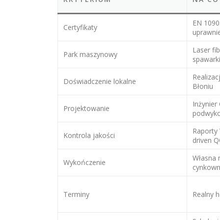
EN 1090
Certyfikaty
uprawni
Laser fi
Park maszynowy
spawark
Realizac
Doświadczenie lokalne
Błoniu
Inżynier
Projektowanie
podwyk
Raporty 
Kontrola jakości
driven 
Własna 
Wykończenie
cynkown
Terminy
Realny 