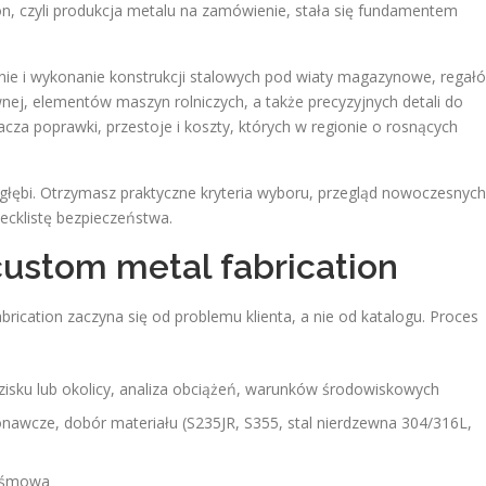
on, czyli produkcja metalu na zamówienie, stała się fundamentem
nie i wykonanie konstrukcji stalowych pod wiaty magazynowe, regał
wnej, elementów maszyn rolniczych, a także precyzyjnych detali do
a poprawki, przestoje i koszty, których w regionie o rosnących
ębi. Otrzymasz praktyczne kryteria wyboru, przegląd nowoczesnych
ecklistę bezpieczeństwa.
custom metal fabrication
brication zaczyna się od problemu klienta, a nie od katalogu. Proces
dzisku lub okolicy, analiza obciążeń, warunków środowiskowych
nawcze, dobór materiału (S235JR, S355, stal nierdzewna 304/316L,
 taśmowa