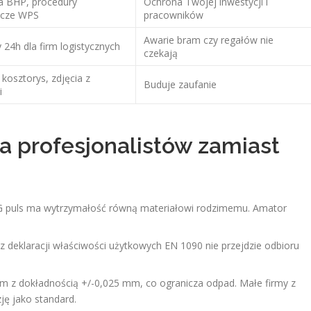
a BHP, procedury
Ochrona Twojej inwestycji i
icze WPS
pracowników
Awarie bram czy regałów nie
24h dla firm logistycznych
czekają
osztorys, zdjęcia z
Buduje zaufanie
i
ia profesjonalistów zamiast
G puls ma wytrzymałość równą materiałowi rodzimemu. Amator
 deklaracji właściwości użytkowych EN 1090 nie przejdzie odbioru
m z dokładnością +/-0,025 mm, co ogranicza odpad. Małe firmy z
ę jako standard.