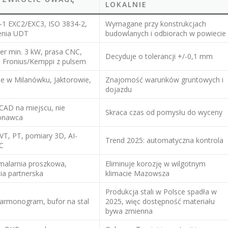
LOKALNIE
-1 EXC2/EXC3, ISO 3834-2,
Wymagane przy konstrukcjach
enia UDT
budowlanych i odbiorach w powiecie
ber min. 3 kW, prasa CNC,
Decyduje o tolerancji +/-0,1 mm
i Fronius/Kemppi z pulsem
je w Milanówku, Jaktorowie,
Znajomość warunków gruntowych i
dojazdu
 CAD na miejscu, nie
Skraca czas od pomysłu do wyceny
onawca
VT, PT, pomiary 3D, AI-
Trend 2025: automatyczna kontrola
QC
malarnia proszkowa,
Eliminuje korozję w wilgotnym
ia partnerska
klimacie Mazowsza
Produkcja stali w Polsce spadła w
harmonogram, bufor na stal
2025, więc dostępność materiału
bywa zmienna