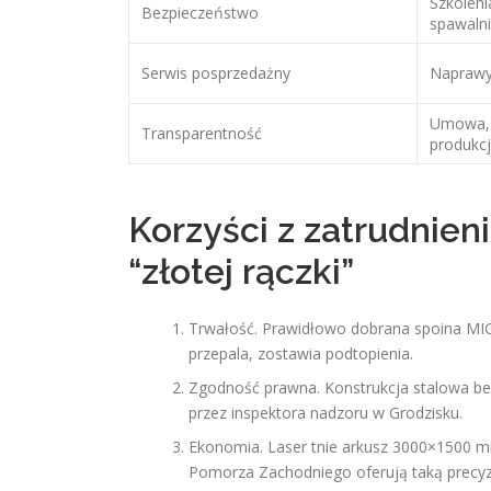
Szkoleni
Bezpieczeństwo
spawaln
Serwis posprzedażny
Naprawy 
Umowa, k
Transparentność
produkcj
Korzyści z zatrudnien
“złotej rączki”
Trwałość. Prawidłowo dobrana spoina MI
przepala, zostawia podtopienia.
Zgodność prawna. Konstrukcja stalowa bez
przez inspektora nadzoru w Grodzisku.
Ekonomia. Laser tnie arkusz 3000×1500 m
Pomorza Zachodniego oferują taką precyzj