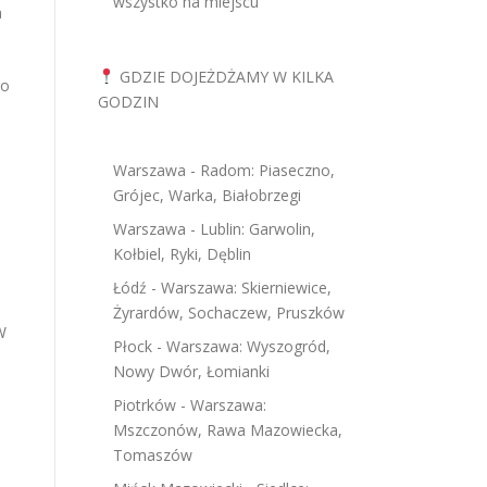
wszystko na miejscu
a
GDZIE DOJEŻDŻAMY W KILKA
go
GODZIN
Warszawa - Radom: Piaseczno,
Grójec, Warka, Białobrzegi
Warszawa - Lublin: Garwolin,
Kołbiel, Ryki, Dęblin
Łódź - Warszawa: Skierniewice,
Żyrardów, Sochaczew, Pruszków
W
Płock - Warszawa: Wyszogród,
Nowy Dwór, Łomianki
Piotrków - Warszawa:
Mszczonów, Rawa Mazowiecka,
Tomaszów