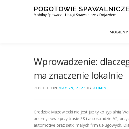
Skip
POGOTOWIE SPAWALNICZ
to
Mobilny Spawacz – Usługi Spawalnicze z Dojazdem
content
MOBILNY
Wprowadzenie: dlaczeg
ma znaczenie lokalnie
POSTED ON
MAY 29, 2026
BY
ADMIN
Grodzisk Mazowiecki nie jest już tylko sypialnią W
przemysłowe przy trasie S8 i autostradzie A2, pr
automotive oraz setki małych firm usługowych. Dla