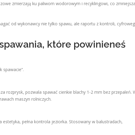
zowe zmierzają ku paliwom wodorowym i recyklingowi, co zmniejsz
gać od wykonawcy nie tylko spawu, ale raportu z kontroli, cyfrowe
pawania, które powinieneś
ak spawacie”.
ejsza rozprysk, pozwala spawać cienkie blachy 1-2 mm bez przepaleń. 
prawach maszyn rolniczych.
a estetyka, pełna kontrola jeziorka. Stosowany w balustradach,