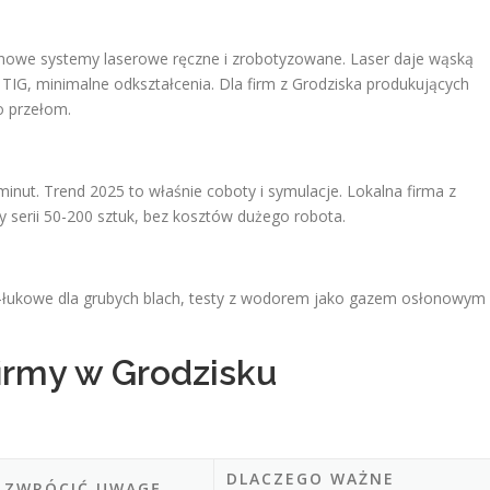
 nowe systemy laserowe ręczne i zrobotyzowane. Laser daje wąską
 TIG, minimalne odkształcenia. Dla firm z Grodziska produkujących
to przełom.
nut. Trend 2025 to właśnie coboty i symulacje. Lokalna firma z
serii 50-200 sztuk, bez kosztów dużego robota.
-łukowe dla grubych blach, testy z wodorem jako gazem osłonowym
firmy w Grodzisku
DLACZEGO WAŻNE
 ZWRÓCIĆ UWAGĘ