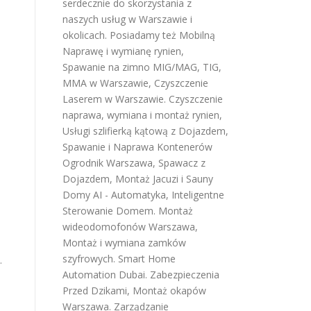
serdecznie do skorzystania z
naszych usług w Warszawie i
okolicach. Posiadamy też
Mobilną
Naprawę i wymianę rynien
,
Spawanie na zimno MIG/MAG, TIG,
MMA w Warszawie
,
Czyszczenie
Laserem w Warszawie
.
Czyszczenie
naprawa, wymiana i montaż rynien
,
m
Usługi szlifierką kątową z Dojazdem
,
Spawanie i Naprawa Kontenerów
Ogrodnik Warszawa
,
Spawacz z
Dojazdem
,
Montaż Jacuzi i Sauny
Domy AI - Automatyka, Inteligentne
Sterowanie Domem
.
Montaż
wideodomofonów Warszawa
,
Montaż i wymiana zamków
szyfrowych
.
Smart Home
.
Automation Dubai
.
Zabezpieczenia
Przed Dzikami
,
Montaż okapów
Warszawa
.
Zarządzanie