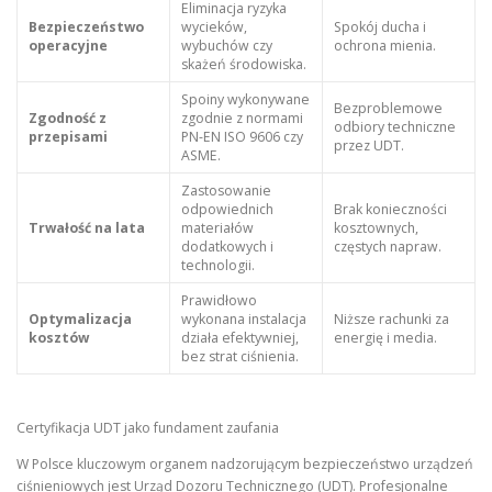
Eliminacja ryzyka
Bezpieczeństwo
wycieków,
Spokój ducha i
operacyjne
wybuchów czy
ochrona mienia.
skażeń środowiska.
Spoiny wykonywane
Bezproblemowe
Zgodność z
zgodnie z normami
odbiory techniczne
przepisami
PN-EN ISO 9606 czy
przez UDT.
ASME.
Zastosowanie
odpowiednich
Brak konieczności
Trwałość na lata
materiałów
kosztownych,
dodatkowych i
częstych napraw.
technologii.
Prawidłowo
Optymalizacja
wykonana instalacja
Niższe rachunki za
kosztów
działa efektywniej,
energię i media.
bez strat ciśnienia.
Certyfikacja UDT jako fundament zaufania
W Polsce kluczowym organem nadzorującym bezpieczeństwo urządzeń
ciśnieniowych jest Urząd Dozoru Technicznego (UDT). Profesjonalne