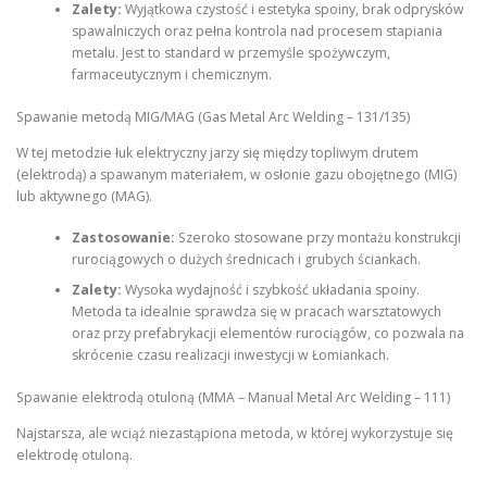
Zalety:
Wyjątkowa czystość i estetyka spoiny, brak odprysków
spawalniczych oraz pełna kontrola nad procesem stapiania
metalu. Jest to standard w przemyśle spożywczym,
farmaceutycznym i chemicznym.
Spawanie metodą MIG/MAG (Gas Metal Arc Welding – 131/135)
W tej metodzie łuk elektryczny jarzy się między topliwym drutem
(elektrodą) a spawanym materiałem, w osłonie gazu obojętnego (MIG)
lub aktywnego (MAG).
Zastosowanie:
Szeroko stosowane przy montażu konstrukcji
rurociągowych o dużych średnicach i grubych ściankach.
Zalety:
Wysoka wydajność i szybkość układania spoiny.
Metoda ta idealnie sprawdza się w pracach warsztatowych
oraz przy prefabrykacji elementów rurociągów, co pozwala na
skrócenie czasu realizacji inwestycji w Łomiankach.
Spawanie elektrodą otuloną (MMA – Manual Metal Arc Welding – 111)
Najstarsza, ale wciąż niezastąpiona metoda, w której wykorzystuje się
elektrodę otuloną.