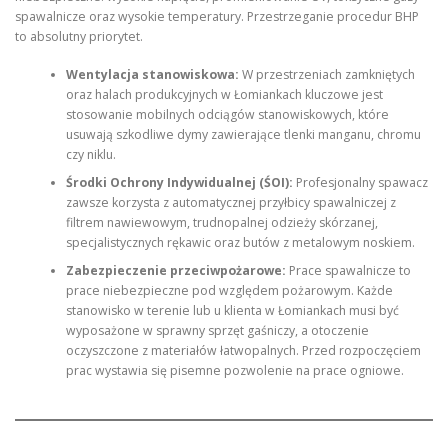
spawalnicze oraz wysokie temperatury. Przestrzeganie procedur BHP
to absolutny priorytet.
Wentylacja stanowiskowa:
W przestrzeniach zamkniętych
oraz halach produkcyjnych w Łomiankach kluczowe jest
stosowanie mobilnych odciągów stanowiskowych, które
usuwają szkodliwe dymy zawierające tlenki manganu, chromu
czy niklu.
Środki Ochrony Indywidualnej (ŚOI):
Profesjonalny spawacz
zawsze korzysta z automatycznej przyłbicy spawalniczej z
filtrem nawiewowym, trudnopalnej odzieży skórzanej,
specjalistycznych rękawic oraz butów z metalowym noskiem.
Zabezpieczenie przeciwpożarowe:
Prace spawalnicze to
prace niebezpieczne pod względem pożarowym. Każde
stanowisko w terenie lub u klienta w Łomiankach musi być
wyposażone w sprawny sprzęt gaśniczy, a otoczenie
oczyszczone z materiałów łatwopalnych. Przed rozpoczęciem
prac wystawia się pisemne pozwolenie na prace ogniowe.