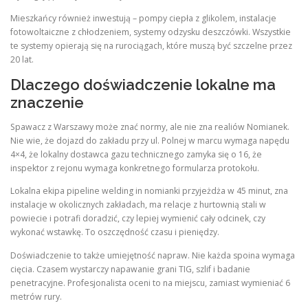
Mieszkańcy również inwestują – pompy ciepła z glikolem, instalacje
fotowoltaiczne z chłodzeniem, systemy odzysku deszczówki. Wszystkie
te systemy opierają się na rurociągach, które muszą być szczelne przez
20 lat.
Dlaczego doświadczenie lokalne ma
znaczenie
Spawacz z Warszawy może znać normy, ale nie zna realiów Nomianek.
Nie wie, że dojazd do zakładu przy ul. Polnej w marcu wymaga napędu
4×4, że lokalny dostawca gazu technicznego zamyka się o 16, że
inspektor z rejonu wymaga konkretnego formularza protokołu.
Lokalna ekipa pipeline welding in nomianki przyjeżdża w 45 minut, zna
instalacje w okolicznych zakładach, ma relacje z hurtownią stali w
powiecie i potrafi doradzić, czy lepiej wymienić cały odcinek, czy
wykonać wstawkę. To oszczędność czasu i pieniędzy.
Doświadczenie to także umiejętność napraw. Nie każda spoina wymaga
cięcia. Czasem wystarczy napawanie grani TIG, szlif i badanie
penetracyjne. Profesjonalista oceni to na miejscu, zamiast wymieniać 6
metrów rury.