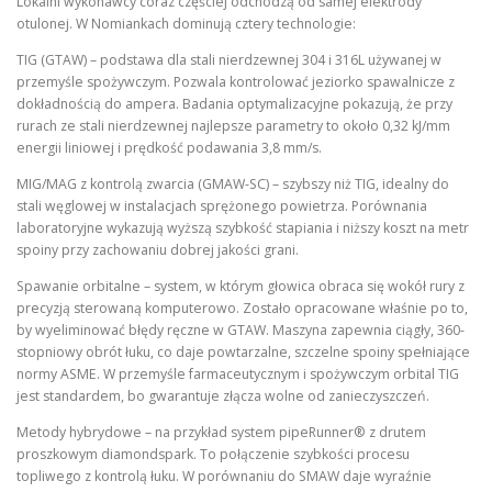
Lokalni wykonawcy coraz częściej odchodzą od samej elektrody
otulonej. W Nomiankach dominują cztery technologie:
TIG (GTAW) – podstawa dla stali nierdzewnej 304 i 316L używanej w
przemyśle spożywczym. Pozwala kontrolować jeziorko spawalnicze z
dokładnością do ampera. Badania optymalizacyjne pokazują, że przy
rurach ze stali nierdzewnej najlepsze parametry to około 0,32 kJ/mm
energii liniowej i prędkość podawania 3,8 mm/s.
MIG/MAG z kontrolą zwarcia (GMAW-SC) – szybszy niż TIG, idealny do
stali węglowej w instalacjach sprężonego powietrza. Porównania
laboratoryjne wykazują wyższą szybkość stapiania i niższy koszt na metr
spoiny przy zachowaniu dobrej jakości grani.
Spawanie orbitalne – system, w którym głowica obraca się wokół rury z
precyzją sterowaną komputerowo. Zostało opracowane właśnie po to,
by wyeliminować błędy ręczne w GTAW. Maszyna zapewnia ciągły, 360-
stopniowy obrót łuku, co daje powtarzalne, szczelne spoiny spełniające
normy ASME. W przemyśle farmaceutycznym i spożywczym orbital TIG
jest standardem, bo gwarantuje złącza wolne od zanieczyszczeń.
Metody hybrydowe – na przykład system pipeRunner® z drutem
proszkowym diamondspark. To połączenie szybkości procesu
topliwego z kontrolą łuku. W porównaniu do SMAW daje wyraźnie