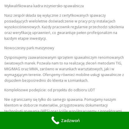
Wykwalifikowana kadra inżyniersko-spawalnicza
Nasz zespół składa się wyłącznie z certyfikowanych spawaczy
posiadających wieloletnie doświadczenie w pracy przy instalacjach
wysokociśnieniowych. Każdy pracownik regularnie przechodzi szkolenia
oraz weryfikację uprawnień, co gwarantuje pełen profesjonalizm na
każdym etapie inwestycji.
Nowoczesny park maszynowy
Dysponujemy zaawansowanym sprzętem spawalniczym renomowanych
światowych marek. Pozwala nam to na realizację zleceń metodami TIG,
MIG/MAG oraz MMA, zarówno w warunkach warsztatowych, jak i w
wymagającym terenie. Oferujemy również mobilne usługi spawalnicze z
dojazdem bezpośrednio do klienta w Łomiankach.
Kompleksowe podejście: od projektu do odbioru UDT
Nie ograniczamy się tylko do samego spawania. Pomagamy naszym
klientom w doborze materiałów, przygotowaniu dokumentacji
technologii spawania (WPS) oraz ściśle współpracujemy z inspektorami
Urzędu Dozoru Technicznego, zapewniając bezproblemowy odbiór
Zadzwoń
końcowy każdej instalacji.