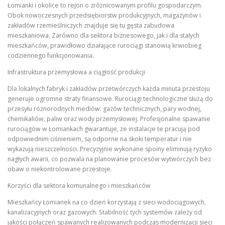
Łomianki i okolice to rejon o zróżnicowanym profilu gospodarczym.
Obok nowoczesnych przedsiębiorstw produkcyjnych, magazynów i
zakładów rzemieślniczych znajduje się tu gęsta zabudowa
mieszkaniowa. Zarówno dla sektora biznesowego, jak i dla stałych
mieszkańców, prawidłowo działające rurociągi stanowią krwiobieg
codziennego funkcjonowania.
Infrastruktura przemysłowa a ciągłość produkcji
Dla lokalnych fabryk i zakładów przetwórczych każda minuta przestoju
generuje ogromne straty finansowe. Rurociągi technologiczne służą do
przesyłu różnorodnych mediów: gazów technicznych, pary wodnej,
chemikaliów, paliw oraz wody przemysłowej. Profesjonalne spawanie
rurociągów w Łomiankach gwarantuje, że instalacje te pracują pod
odpowiednim ciśnieniem, są odporne na skoki temperatur i nie
wykazują nieszczelności. Precyzyjnie wykonane spoiny eliminują ryzyko
nagłych awarii, co pozwala na planowanie procesów wytwórczych bez
obaw o niekontrolowane przestoje.
Korzyści dla sektora komunalnego i mieszkańców
Mieszkańcy Łomianek na co dzień korzystają z sieci wodociągowych,
kanalizacyjnych oraz gazowych. Stabilność tych systemów zależy od
jakości połączeń spawanych realizowanych podczas modernizacji sieci