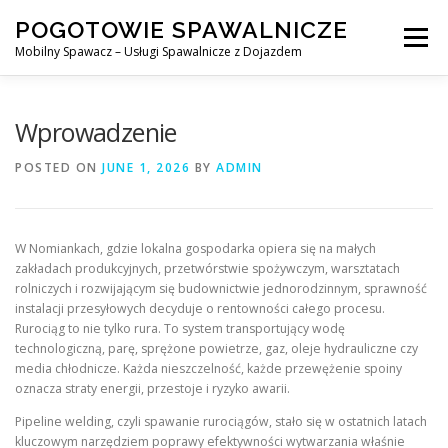
Skip
POGOTOWIE SPAWALNICZE
to
Menu
content
Mobilny Spawacz – Usługi Spawalnicze z Dojazdem
MOBILNY SPAWACZ
WARSZAWA
SPAWACZ
Wprowadzenie
POSTED ON
JUNE 1, 2026
BY
ADMIN
SPAWANIE MIG/MAG (GMAW)
NASZE USŁUGI
W Nomiankach, gdzie lokalna gospodarka opiera się na małych
KONTAKT
zakładach produkcyjnych, przetwórstwie spożywczym, warsztatach
rolniczych i rozwijającym się budownictwie jednorodzinnym, sprawność
instalacji przesyłowych decyduje o rentowności całego procesu.
Rurociąg to nie tylko rura. To system transportujący wodę
technologiczną, parę, sprężone powietrze, gaz, oleje hydrauliczne czy
media chłodnicze. Każda nieszczelność, każde przewężenie spoiny
oznacza straty energii, przestoje i ryzyko awarii.
Pipeline welding, czyli spawanie rurociągów, stało się w ostatnich latach
kluczowym narzędziem poprawy efektywności wytwarzania właśnie