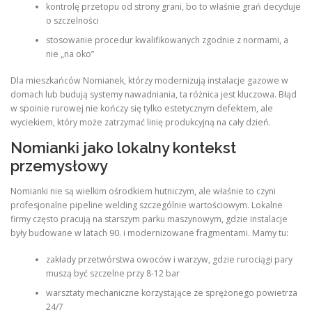
kontrolę przetopu od strony grani, bo to właśnie grań decyduje
o szczelności
stosowanie procedur kwalifikowanych zgodnie z normami, a
nie „na oko”
Dla mieszkańców Nomianek, którzy modernizują instalacje gazowe w
domach lub budują systemy nawadniania, ta różnica jest kluczowa. Błąd
w spoinie rurowej nie kończy się tylko estetycznym defektem, ale
wyciekiem, który może zatrzymać linię produkcyjną na cały dzień.
Nomianki jako lokalny kontekst
przemysłowy
Nomianki nie są wielkim ośrodkiem hutniczym, ale właśnie to czyni
profesjonalne pipeline welding szczególnie wartościowym. Lokalne
firmy często pracują na starszym parku maszynowym, gdzie instalacje
były budowane w latach 90. i modernizowane fragmentami. Mamy tu:
zakłady przetwórstwa owoców i warzyw, gdzie rurociągi pary
muszą być szczelne przy 8-12 bar
warsztaty mechaniczne korzystające ze sprężonego powietrza
24/7