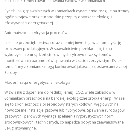
3. Lokalne trendy i uwarunkowania rynkowe w Łomiankach
Rynek usług spawalniczych w Łomiankach dynamicznie reaguje na trendy
ogólnokrajowe oraz europejskie przepisy dotyczące ekologii i
efektywności energetycznej.
Automatyzacja i cyfryzacja procesów
Lokalne przedsiębiorstwa coraz chętniej inwestują w automatyzację
procesów produkcyjnych. W spawalnictwie przekłada się to na
wykorzystanie urządzeń sterowanych cyfrowo oraz systemów
monitorowania parametrów spawania w czasie rzeczywistym. Dzięki
temu firmy z Łomianek mogą konkurować jakością z dostawcami z całej
Europy.
Modernizacja energetyczna i ekologia
W związku z dążeniem do redukcji emisji CO2, wiele zakładów w
Łomiankach przechodzi na bardziej ekologiczne źródła energii. Wiąże
się to z koniecznością przebudowy starych kotłowni węglowych na
nowoczesne instalacje gazowe lub hybrydowe. Spawanie rurociągów
gazowych i parowych wymaga spełnienia rygorystycznych norm
środowiskowych i technicznych, co napędza popyt na zaawansowane
usługi inżynieryjne.