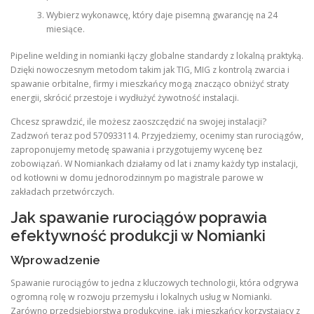
Wybierz wykonawcę, który daje pisemną gwarancję na 24
miesiące.
Pipeline welding in nomianki łączy globalne standardy z lokalną praktyką.
Dzięki nowoczesnym metodom takim jak TIG, MIG z kontrolą zwarcia i
spawanie orbitalne, firmy i mieszkańcy mogą znacząco obniżyć straty
energii, skrócić przestoje i wydłużyć żywotność instalacji.
Chcesz sprawdzić, ile możesz zaoszczędzić na swojej instalacji?
Zadzwoń teraz pod 570933114. Przyjedziemy, ocenimy stan rurociągów,
zaproponujemy metodę spawania i przygotujemy wycenę bez
zobowiązań. W Nomiankach działamy od lat i znamy każdy typ instalacji,
od kotłowni w domu jednorodzinnym po magistrale parowe w
zakładach przetwórczych.
Jak spawanie rurociągów poprawia
efektywność produkcji w Nomianki
Wprowadzenie
Spawanie rurociągów to jedna z kluczowych technologii, która odgrywa
ogromną rolę w rozwoju przemysłu i lokalnych usług w Nomianki.
Zarówno przedsiębiorstwa produkcyjne, jak i mieszkańcy korzystający z