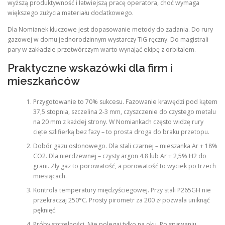
wyższą produktywność i łatwiejszą pracę operatora, choć wymaga
większego zużycia materiału dodatkowego.
Dla Nomianek kluczowe jest dopasowanie metody do zadania. Do rury
gazowej w domu jednorodzinnym wystarczy TIG ręczny. Do magistrali
pary w zakładzie przetwórczym warto wynająć ekipę z orbitalem.
Praktyczne wskazówki dla firm i
mieszkańców
Przygotowanie to 70% sukcesu. Fazowanie krawędzi pod kątem
37,5 stopnia, szczelina 2-3 mm, czyszczenie do czystego metalu
na 20 mm z każdej strony. W Nomiankach często widzę rury
cięte szlifierką bez fazy – to prosta droga do braku przetopu.
Dobór gazu osłonowego. Dla stali czarnej – mieszanka Ar + 18%
CO2. Dla nierdzewnej – czysty argon 4.8 lub Ar + 2,5% H2 do
grani. Zły gaz to porowatość, a porowatość to wyciek po trzech
miesiącach.
Kontrola temperatury międzyściegowej. Przy stali P265GH nie
przekraczaj 250°C. Prosty pirometr za 200 zł pozwala uniknąć
pęknięć.
Próby szczelności. Nie polegaj tylko na oku. Po spawaniu