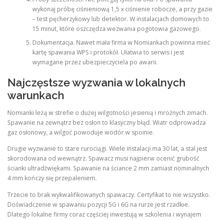
wykonaj próbę ciśnieniową 1,5 x ciśnienie robocze, a przy gazie
– test pęcherzykowy lub detektor. W instalacjach domowych to
15 minut, które oszczędza wezwania pogotowia gazowego.
Dokumentacja. Nawet mała firma w Nomiankach powinna mieć
kartę spawania WPS i protokół. Ułatwia to serwis i jest
wymagane przez ubezpieczyciela po awarii.
Najczęstsze wyzwania w lokalnych
warunkach
Nomianki leżą w strefie o dużej wilgotności jesienią i mroźnych zimach.
Spawanie na zewnątrz bez osłon to klasyczny błąd. Wiatr odprowadza
gaz osłonowy, a wilgoć powoduje wodór w spoinie.
Drugie wyzwanie to stare rurociągi. Wiele instalacji ma 30 lat, a stal jest
skorodowana od wewnątrz. Spawacz musi najpierw ocenić grubość
ścianki ultradźwiękami. Spawanie na ściance 2 mm zamiast nominalnych
4 mm kończy się przepaleniem.
Trzecie to brak wykwalifikowanych spawaczy. Certyfikat to nie wszystko.
Doświadczenie w spawaniu pozycji 5G i 6G na rurze jest rzadkie.
Dlatego lokalne firmy coraz częściej inwestują w szkolenia i wynajem