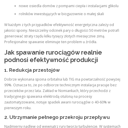
nowe osiedla domów z pompami ciepła i instalacjami glikolu
rolników inwestujących w biogazownie o małej skali
W każdym z tych przypadków efektywność energetyczna zależy od
jakości spoiny. Nieszczelny odcinek pary o długości 50 metrów potrafi
generować straty rzędu kilku tysięcy złotych miesięcznie zimą.
Profesjonalne spawanie eliminuje ten problem u źródła.
Jak spawanie rurociągów realnie
podnosi efektywność produkcji
1. Redukcja przestojów
Dobrze wykonana spoina orbitalna lub TIG ma powtarzalność powyżej
99%. Oznacza to, że po odbiorze technicznym instalacja pracuje bez
przecieków przez lata. Zakład w Nomiankach, który przechodzi z
tradycyjnego spawania elektrodą otuloną na procesy
zautomatyzowane, notuje spadek awarii rurociągów o 40-60% w
pierwszym roku.
2. Utrzymanie pełnego przekroju przepływu
Nadmierny nadlew od wewnątrz rury tworzy turbulencje. W systemach