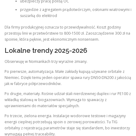
ubezpieczy pracę polisą OC
przyjedzie z agregatem prądotwórczym, osłonami wiatrowymi i
suszarką do elektrod
Dla firmy produkcyjnej oznacza to przewidywalność. Koszt godziny
przestoju linii w przetwórstwie to 800-1500 zł. Zaoszczędzenie 300 zł na
spoinie, która pęknie, jest ekonomicznym nonsensem.
Lokalne trendy 2025-2026
Obserwuję w Nomiankach trzy wyraźne zmiany.
Po pierwsze, automatyzacja. Małe zakłady kupują używane orbitale z
Niemiec. Dzięki temu jeden operator spawa rury DN50-DN200 z jakością
jak w fabryce półprzewodników.
Po drugie, materiały. Rośnie udział stali nierdzewnej duplex i rur PE100 z
wkładką stalową w biogazowniach. Wymaga to spawaczy z
uprawnieniami do materiałów specjalnych.
Po trzecie, zielona energia. Instalacje wodorowe testowe i magazyny
energii cieplnej potrzebują spoin o zerowej porowatości. Tu TIG
orbitalny z rejestracją parametrów staje się standardem, bo inwestorzy
wymagają pełnej traceability.