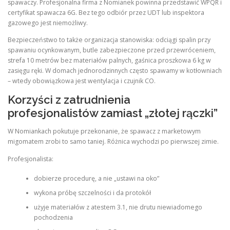
spawaczy. Profesjonalna firma z Nomianek powinna przedstawić WPQR i
certyfikat spawacza 6G. Bez tego odbiór przez UDT lub inspektora
gazowego jest niemożliwy.
Bezpieczeństwo to także organizacja stanowiska: odciągi spalin przy
spawaniu ocynkowanym, butle zabezpieczone przed przewróceniem,
strefa 10 metrów bez materiałów palnych, gaśnica proszkowa 6 kg w
zasięgu ręki. W domach jednorodzinnych często spawamy w kotłowniach
– wtedy obowiązkowa jest wentylacja i czujnik CO.
Korzyści z zatrudnienia
profesjonalistów zamiast „złotej rączki”
W Nomiankach pokutuje przekonanie, że spawacz z marketowym
migomatem zrobi to samo taniej. Różnica wychodzi po pierwszej zimie.
Profesjonalista:
dobierze procedurę, a nie „ustawi na oko”
wykona próbę szczelności i da protokół
użyje materiałów z atestem 3.1, nie drutu niewiadomego
pochodzenia