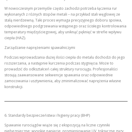
W nowoczesnym przemyśle często zachodzi potrzeba łączenia rur
wykonanych z różnych stopów metali – na przykład stali węglowej ze
stalą nierdzewną. Taki proces wymaga precyzyjnego doboru spoiwa,
odpowiedniego podgrzewania wstępnego oraz ścisłego kontrolowania
temperatury międzyściegowej, aby uniknąć pęknięć w strefie wpływu
ciepła (HAZ).
Zarządzanie naprężeniami spawalniczymi
Podczas wprowadzania dużej ilości ciepła do metalu dochodzi do jego
rozszerzania, a następnie kurczenia podczas stygnięcia. Może to
prowadzić do odkształceń całej struktury rurociągu. Profesjonaliści
stosują zaawansowane sekwencje spawania oraz odpowiednie
zamocowania i usztywnienia, aby zminimalizować naprężenia własne
konstrukcji.
6. Standardy bezpieczeństwa i higieny pracy (BHP)
Spawanie rurociągów wiąże się z ekspozycją na liczne czynniki
niebezpieczne: wysokie napięcie, promieniowanie UV, toksyczne gazy