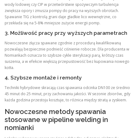
wody lodowej czy CIP w przetwórstwie spożywczym turbulencja
zwiększa opory i zmusza pompy do pracy na wyższych obrotach.
Spawanie TIG z kontrolą grani daje gładkie lico wewnętrzne, co
przekłada się na 5-8% mniejsze zużycie energii pomp.
3. Możliwość pracy przy wyższych parametrach
Nowoczesne złącza spawane zgodnie z procedurą kwalifikowaną
pozwalają bezpiecznie podnieść ciśnienie robocze. Dla producenta w
Nomiankach oznacza to szybsze cykle sterylizacji parą, krótszy czas
suszenia, a w efekcie większą przepustowość bez kupowania nowego
kotła.
4. Szybsze montaże i remonty
Techniki hybrydowe skracają czas spawania odcinka DN100 ze średnio
45 minut do 25 minut, przy zachowaniu jakości. W sezonie zbiorów, gdy
każda godzina przestoju kosztuje, to różnica między stratą a zyskiem.
Nowoczesne metody spawania
stosowane w pipeline welding in
nomianki