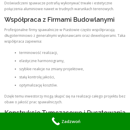
Doświadczeni spawacze potrafią wykonywać trwałe i estetyczne
połączenia aluminiowe nawet w trudnych warunkach terenowych.
Współpraca z Firmami Budowlanymi
Profesjonalne firmy spawalnicze w Piastowie często współpracują
długoterminowo z generalnymi wykonawcami oraz deweloperami. Taka
współpraca zapewnia:
terminowość realizacji,
elastyczne harmonogramy,
szybkie reakcje na zmiany projektowe,
stałą kontrolę jakości,
optymalizację kosztów.
Dzięki temu inwestorzy mogą skupić się na realizacji całego projektu bez
obaw o jakość prac spawalniczych.
Konstrukcje Tymczasowe i Rusztowania
Zadzwoń
Na placach budowy często wykorzystuje się konstrukcje tymczasowe
wymagające spawania. Mogą to być: