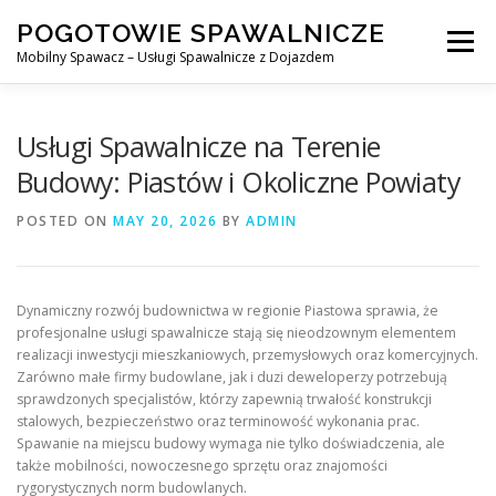
Skip
POGOTOWIE SPAWALNICZE
to
Menu
content
Mobilny Spawacz – Usługi Spawalnicze z Dojazdem
MOBILNY SPAWACZ
WARSZAWA
SPAWACZ
Usługi Spawalnicze na Terenie
Budowy: Piastów i Okoliczne Powiaty
SPAWANIE MIG/MAG (GMAW)
NASZE USŁUGI
POSTED ON
MAY 20, 2026
BY
ADMIN
KONTAKT
Dynamiczny rozwój budownictwa w regionie Piastowa sprawia, że
profesjonalne usługi spawalnicze stają się nieodzownym elementem
realizacji inwestycji mieszkaniowych, przemysłowych oraz komercyjnych.
Zarówno małe firmy budowlane, jak i duzi deweloperzy potrzebują
sprawdzonych specjalistów, którzy zapewnią trwałość konstrukcji
stalowych, bezpieczeństwo oraz terminowość wykonania prac.
Spawanie na miejscu budowy wymaga nie tylko doświadczenia, ale
także mobilności, nowoczesnego sprzętu oraz znajomości
rygorystycznych norm budowlanych.