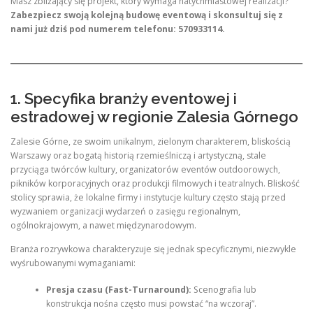
Masz zbliżający się projekt, który wymaga natychmiastowej realizacji?
Zabezpiecz swoją kolejną budowę eventową i skonsultuj się z
nami już dziś pod numerem telefonu: 570933114.
1. Specyfika branży eventowej i
estradowej w regionie Zalesia Górnego
Zalesie Górne, ze swoim unikalnym, zielonym charakterem, bliskością
Warszawy oraz bogatą historią rzemieślniczą i artystyczną, stale
przyciąga twórców kultury, organizatorów eventów outdoorowych,
pikników korporacyjnych oraz produkcji filmowych i teatralnych. Bliskość
stolicy sprawia, że lokalne firmy i instytucje kultury często stają przed
wyzwaniem organizacji wydarzeń o zasięgu regionalnym,
ogólnokrajowym, a nawet międzynarodowym.
Branża rozrywkowa charakteryzuje się jednak specyficznymi, niezwykle
wyśrubowanymi wymaganiami:
Presja czasu (Fast-Turnaround):
Scenografia lub
konstrukcja nośna często musi powstać “na wczoraj”.