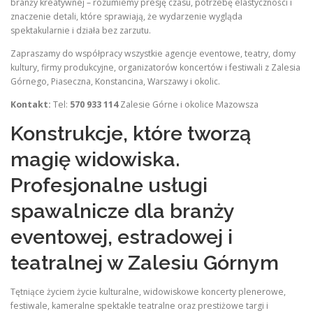
branży kreatywnej – rozumiemy presję czasu, potrzebę elastyczności i
znaczenie detali, które sprawiają, że wydarzenie wygląda
spektakularnie i działa bez zarzutu.
Zapraszamy do współpracy wszystkie agencje eventowe, teatry, domy
kultury, firmy produkcyjne, organizatorów koncertów i festiwali z Zalesia
Górnego, Piaseczna, Konstancina, Warszawy i okolic.
Kontakt:
Tel:
570 933 114
Zalesie Górne i okolice Mazowsza
Konstrukcje, które tworzą
magię widowiska.
Profesjonalne usługi
spawalnicze dla branży
eventowej, estradowej i
teatralnej w Zalesiu Górnym
Tętniące życiem życie kulturalne, widowiskowe koncerty plenerowe,
festiwale, kameralne spektakle teatralne oraz prestiżowe targi i