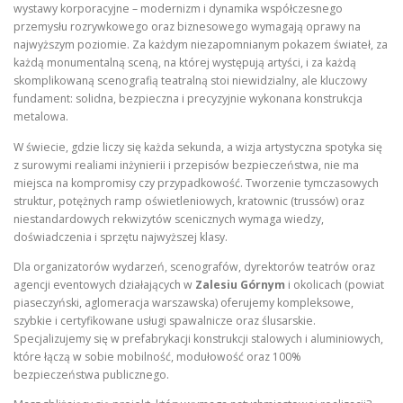
wystawy korporacyjne – modernizm i dynamika współczesnego
przemysłu rozrywkowego oraz biznesowego wymagają oprawy na
najwyższym poziomie. Za każdym niezapomnianym pokazem świateł, za
każdą monumentalną sceną, na której występują artyści, i za każdą
skomplikowaną scenografią teatralną stoi niewidzialny, ale kluczowy
fundament: solidna, bezpieczna i precyzyjnie wykonana konstrukcja
metalowa.
W świecie, gdzie liczy się każda sekunda, a wizja artystyczna spotyka się
z surowymi realiami inżynierii i przepisów bezpieczeństwa, nie ma
miejsca na kompromisy czy przypadkowość. Tworzenie tymczasowych
struktur, potężnych ramp oświetleniowych, kratownic (trussów) oraz
niestandardowych rekwizytów scenicznych wymaga wiedzy,
doświadczenia i sprzętu najwyższej klasy.
Dla organizatorów wydarzeń, scenografów, dyrektorów teatrów oraz
agencji eventowych działających w
Zalesiu Górnym
i okolicach (powiat
piaseczyński, aglomeracja warszawska) oferujemy kompleksowe,
szybkie i certyfikowane usługi spawalnicze oraz ślusarskie.
Specjalizujemy się w prefabrykacji konstrukcji stalowych i aluminiowych,
które łączą w sobie mobilność, modułowość oraz 100%
bezpieczeństwa publicznego.