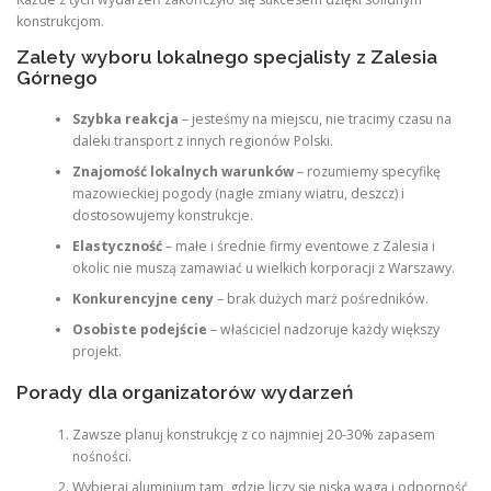
konstrukcjom.
Zalety wyboru lokalnego specjalisty z Zalesia
Górnego
Szybka reakcja
– jesteśmy na miejscu, nie tracimy czasu na
daleki transport z innych regionów Polski.
Znajomość lokalnych warunków
– rozumiemy specyfikę
mazowieckiej pogody (nagłe zmiany wiatru, deszcz) i
dostosowujemy konstrukcje.
Elastyczność
– małe i średnie firmy eventowe z Zalesia i
okolic nie muszą zamawiać u wielkich korporacji z Warszawy.
Konkurencyjne ceny
– brak dużych marż pośredników.
Osobiste podejście
– właściciel nadzoruje każdy większy
projekt.
Porady dla organizatorów wydarzeń
Zawsze planuj konstrukcję z co najmniej 20-30% zapasem
nośności.
Wybieraj aluminium tam, gdzie liczy się niska waga i odporność