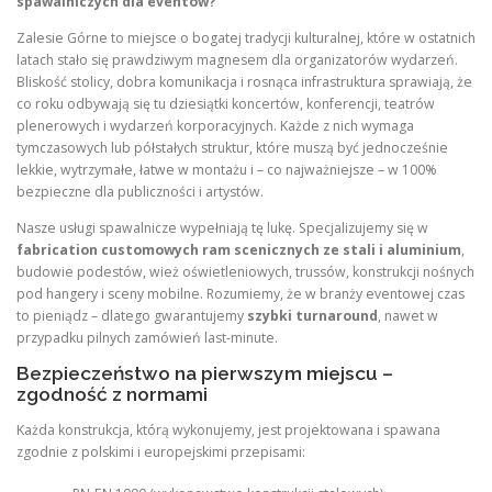
spawalniczych dla eventów?
Zalesie Górne to miejsce o bogatej tradycji kulturalnej, które w ostatnich
latach stało się prawdziwym magnesem dla organizatorów wydarzeń.
Bliskość stolicy, dobra komunikacja i rosnąca infrastruktura sprawiają, że
co roku odbywają się tu dziesiątki koncertów, konferencji, teatrów
plenerowych i wydarzeń korporacyjnych. Każde z nich wymaga
tymczasowych lub półstałych struktur, które muszą być jednocześnie
lekkie, wytrzymałe, łatwe w montażu i – co najważniejsze – w 100%
bezpieczne dla publiczności i artystów.
Nasze usługi spawalnicze wypełniają tę lukę. Specjalizujemy się w
fabrication customowych ram scenicznych ze stali i aluminium
,
budowie podestów, wież oświetleniowych, trussów, konstrukcji nośnych
pod hangery i sceny mobilne. Rozumiemy, że w branży eventowej czas
to pieniądz – dlatego gwarantujemy
szybki turnaround
, nawet w
przypadku pilnych zamówień last-minute.
Bezpieczeństwo na pierwszym miejscu –
zgodność z normami
Każda konstrukcja, którą wykonujemy, jest projektowana i spawana
zgodnie z polskimi i europejskimi przepisami: