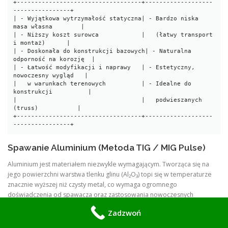
+-----------------------------------+-------------------
----------------+

| - Wyjątkowa wytrzymałość statyczna| - Bardzo niska 
masa własna        |

| - Niższy koszt surowca            |   (łatwy transport 
i montaż)      |

| - Doskonała do konstrukcji bazowych| - Naturalna 
odporność na korozję  |

| - Łatwość modyfikacji i naprawy   | - Estetyczny, 
nowoczesny wygląd   |

|   w warunkach terenowych          | - Idealne do 
konstrukcji          |

|                                   |   podwieszanych 
(truss)           |

+-----------------------------------+-------------------
Spawanie Aluminium (Metoda TIG / MIG Pulse)
Aluminium jest materiałem niezwykle wymagającym. Tworząca się na
jego powierzchni warstwa tlenku glinu (Al₂O₃) topi się w temperaturze
znacznie wyższej niż czysty metal, co wymaga ogromnego
doświadczenia od spawacza oraz zastosowania nowoczesnych
migomatów z funkcją pulsu lub zaawansowanych spawarek TIG AC/DC.
Zadzwoń
Nasza ekipa posiada certyfikaty uprawniające do spawania stopów
aluminium stosowanych w konstrukcjach kratownicowych (np. seria 6000