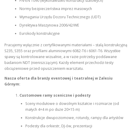
PN-EN 1090 (wykonawstwo konstrukcji stalowych)
Normy bezpieczeństwa imprez masowych
Wymagania Urzędu Dozoru Technicznego (UDT)
Dyrektywa Maszynowa 2006/42/WE
Eurokody konstrukcyjne
Pracujemy wyłącznie z certyfikowanymi materiałami – stalą konstrukcyjną
S235, S355 oraz profilami aluminiowymi 6082-T6 i 6061-T6. Wszystkie
spawy są kontrolowane wizualnie, a w razie potrzeby poddawane
badaniom NDT (nieniszczącym). Każdy element przechodzi testy
obciążeniowe przed opuszczeniem warsztatu.
Nasza oferta dla branży eventowej i teatralnej w Zalesiu
Górnym:
Customowe ramy sceniczne i podesty
Sceny modułowe o dowolnym kształcie i rozmiarze (od
małych 4×4 m po duże 20×15 m)
Konstrukcje dwupoziomowe, rotundy, rampy dla artystów
Podesty dla orkiestr, DJ-ów, prezentacji