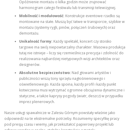
Opóźnienie montażu o kilka godzin może zrujnować
harmonogram całego festiwalu lub transmisji telewizyjnej.
Mobilność i modułowość:
Konstrukcje eventowe rzadko są
montowane na stałe. Muszą być łatwe w transporcie, szybkie w
montażu (systemy rygli, pinów, połączeń śrubowych) oraz
demontażu.
Unikalność formy:
Każdy spektakl, koncert czy stoisko
targowe ma swój niepowtarzalny charakter. Masowa produkcja
tutaj nie istnieje – liczy się rzemieślnicza precyzja i zdolność do
realizowania najbardziej nietypowych wizji architektów oraz
designerów.
Absolutne bezpieczeństwo:
Nad głowami artystów i
publiczności wiszą tony sprzętu nagłośnieniowego i
oświetleniowego. Każda spoina, każdy profil i każdy punkt
kotwiczenia musi wytrzymać ogromne obciążenia dynamiczne i
statyczne, a także kaprysy pogody (wiatr, deszcz) w przypadku
imprez plenerowych.
Nasze usługi spawalnicze w Zalesiu Górnym powstały właśnie jako
odpowiedź na te ekstremalne potrzeby. Rozumiemy specyfikę pracy
pod presją czasu i wiemy, jak przekształcić papierowy projekt lub