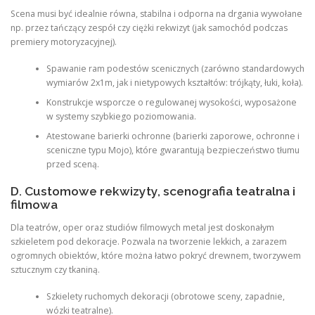
Scena musi być idealnie równa, stabilna i odporna na drgania wywołane
np. przez tańczący zespół czy ciężki rekwizyt (jak samochód podczas
premiery motoryzacyjnej).
Spawanie ram podestów scenicznych (zarówno standardowych
wymiarów 2x1m, jak i nietypowych kształtów: trójkąty, łuki, koła).
Konstrukcje wsporcze o regulowanej wysokości, wyposażone
w systemy szybkiego poziomowania.
Atestowane barierki ochronne (barierki zaporowe, ochronne i
sceniczne typu Mojo), które gwarantują bezpieczeństwo tłumu
przed sceną.
D. Customowe rekwizyty, scenografia teatralna i
filmowa
Dla teatrów, oper oraz studiów filmowych metal jest doskonałym
szkieletem pod dekoracje. Pozwala na tworzenie lekkich, a zarazem
ogromnych obiektów, które można łatwo pokryć drewnem, tworzywem
sztucznym czy tkaniną.
Szkielety ruchomych dekoracji (obrotowe sceny, zapadnie,
wózki teatralne).