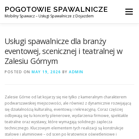
Skip
POGOTOWIE SPAWALNICZE
to
Menu
content
Mobilny Spawacz – Usługi Spawalnicze z Dojazdem
MOBILNY SPAWACZ
WARSZAWA
SPAWACZ
Usługi spawalnicze dla branży
eventowej, scenicznej i teatralnej w
Zalesiu Górnym
SPAWANIE MIG/MAG (GMAW)
NASZE USŁUGI
POSTED ON
MAY 19, 2026
BY
ADMIN
KONTAKT
Zalesie Górne od lat kojarzy się nie tylko z kameralnym charakterem
podwarszawskiej miejscowości, ale również z dynamicznie rozwijającą
się działalnością kulturalną, eventową i rekreacyjną. Coraz częściej
odbywają się tu koncerty plenerowe, wydarzenia firmowe, spektakle
teatralne oraz wystawy, które wymagają solidnego zaplecza
technicznego. Kluczowym elementem tych realizacji są konstrukcje
stalowe i aluminiowe – od scen po kratownice oświetleniowe i