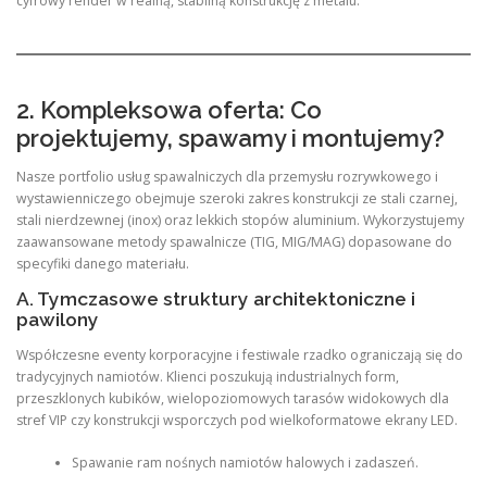
cyfrowy render w realną, stabilną konstrukcję z metalu.
2. Kompleksowa oferta: Co
projektujemy, spawamy i montujemy?
Nasze portfolio usług spawalniczych dla przemysłu rozrywkowego i
wystawienniczego obejmuje szeroki zakres konstrukcji ze stali czarnej,
stali nierdzewnej (inox) oraz lekkich stopów aluminium. Wykorzystujemy
zaawansowane metody spawalnicze (TIG, MIG/MAG) dopasowane do
specyfiki danego materiału.
A. Tymczasowe struktury architektoniczne i
pawilony
Współczesne eventy korporacyjne i festiwale rzadko ograniczają się do
tradycyjnych namiotów. Klienci poszukują industrialnych form,
przeszklonych kubików, wielopoziomowych tarasów widokowych dla
stref VIP czy konstrukcji wsporczych pod wielkoformatowe ekrany LED.
Spawanie ram nośnych namiotów halowych i zadaszeń.