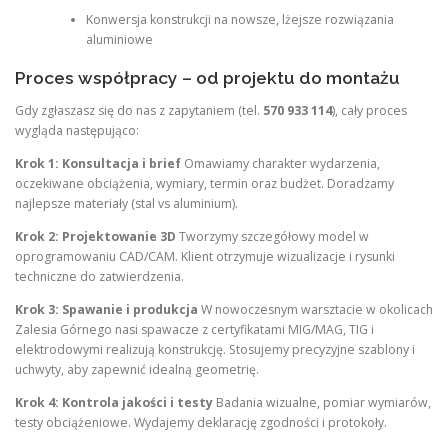
Konwersja konstrukcji na nowsze, lżejsze rozwiązania
aluminiowe
Proces współpracy – od projektu do montażu
Gdy zgłaszasz się do nas z zapytaniem (tel.
570 933 114
), cały proces
wygląda następująco:
Krok 1: Konsultacja i brief
Omawiamy charakter wydarzenia,
oczekiwane obciążenia, wymiary, termin oraz budżet. Doradzamy
najlepsze materiały (stal vs aluminium).
Krok 2: Projektowanie 3D
Tworzymy szczegółowy model w
oprogramowaniu CAD/CAM. Klient otrzymuje wizualizacje i rysunki
techniczne do zatwierdzenia.
Krok 3: Spawanie i produkcja
W nowoczesnym warsztacie w okolicach
Zalesia Górnego nasi spawacze z certyfikatami MIG/MAG, TIG i
elektrodowymi realizują konstrukcję. Stosujemy precyzyjne szablony i
uchwyty, aby zapewnić idealną geometrię.
Krok 4: Kontrola jakości i testy
Badania wizualne, pomiar wymiarów,
testy obciążeniowe. Wydajemy deklarację zgodności i protokoły.