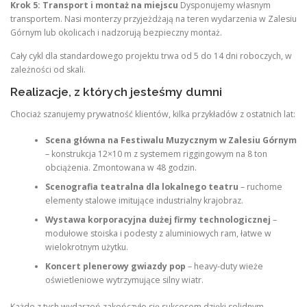
Krok 5: Transport i montaż na miejscu
Dysponujemy własnym
transportem. Nasi monterzy przyjeżdżają na teren wydarzenia w Zalesiu
Górnym lub okolicach i nadzorują bezpieczny montaż.
Cały cykl dla standardowego projektu trwa od 5 do 14 dni roboczych, w
zależności od skali.
Realizacje, z których jesteśmy dumni
Chociaż szanujemy prywatność klientów, kilka przykładów z ostatnich lat:
Scena główna na Festiwalu Muzycznym w Zalesiu Górnym
– konstrukcja 12×10 m z systemem riggingowym na 8 ton
obciążenia. Zmontowana w 48 godzin.
Scenografia teatralna dla lokalnego teatru
– ruchome
elementy stalowe imitujące industrialny krajobraz.
Wystawa korporacyjna dużej firmy technologicznej
–
modułowe stoiska i podesty z aluminiowych ram, łatwe w
wielokrotnym użytku.
Koncert plenerowy gwiazdy pop
– heavy-duty wieże
oświetleniowe wytrzymujące silny wiatr.
Każde z tych wydarzeń zakończyło się sukcesem dzięki solidnym