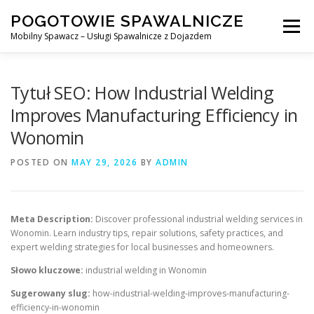
Skip
POGOTOWIE SPAWALNICZE
to
Menu
content
Mobilny Spawacz – Usługi Spawalnicze z Dojazdem
MOBILNY SPAWACZ
WARSZAWA
SPAWACZ
Tytuł SEO: How Industrial Welding
Improves Manufacturing Efficiency in
Wonomin
SPAWANIE MIG/MAG (GMAW)
NASZE USŁUGI
POSTED ON
MAY 29, 2026
BY
ADMIN
KONTAKT
Meta Description:
Discover professional industrial welding services in
Wonomin. Learn industry tips, repair solutions, safety practices, and
expert welding strategies for local businesses and homeowners.
Słowo kluczowe:
industrial welding in Wonomin
Sugerowany slug:
how-industrial-welding-improves-manufacturing-
efficiency-in-wonomin