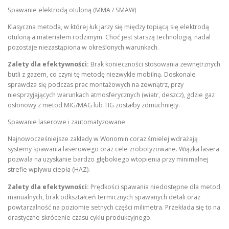
Spawanie elektrodą otuloną (MMA / SMAW)
Klasyczna metoda, w której łuk jarzy się między topiącą się elektrodą
otuloną a materiałem rodzimym. Choć jest starszą technologią, nadal
pozostaje niezastąpiona w określonych warunkach.
Zalety dla efektywności:
Brak konieczności stosowania zewnętrznych
butli z gazem, co czyni tę metodę niezwykle mobilną. Doskonale
sprawdza się podczas prac montażowych na zewnątrz, przy
niesprzyjających warunkach atmosferycznych (wiatr, deszcz), gdzie gaz
osłonowy z metod MIG/MAG lub TIG zostałby zdmuchnięty.
Spawanie laserowe i zautomatyzowane
Najnowocześniejsze zakłady w Wonomin coraz śmielej wdrażają
systemy spawania laserowego oraz cele zrobotyzowane. Wiązka lasera
pozwala na uzyskanie bardzo głębokiego wtopienia przy minimalnej
strefie wpływu ciepła (HAZ).
Zalety dla efektywności:
Prędkości spawania niedostępne dla metod
manualnych, brak odkształceń termicznych spawanych detali oraz
powtarzalność na poziomie setnych części milimetra. Przekłada się to na
drastyczne skrócenie czasu cyklu produkcyjnego.