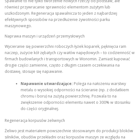
Spawanie to nie tylko tworzenie nowych rzeczy od podstaw, ale
również przywracanie sprawności elementom zużytym lub
uszkodzonym. Regeneracja spawalnicza to jeden z najbardziej
efektywnych sposobów na przedłużenie żywotności parku
maszynowego.
Naprawa maszyn i urządzeń przemysłowych
Wycieranie się powierzchni roboczych łyżek koparek, pęknięcia ram
naczep, zużycie kół zębatych czy wałów napędowych – to codzienność w
firmach budowlanych i transportowych w Wonomin. Zamiast kupować
drogie części zamienne, często z długim czasem oczekiwania na
dostawę, stosuje się napawanie.
Napawanie utwardzające:
Polega na nałożeniu warstwy
metalu o wysokiej odporności na ścieranie (np. z dodatkiem
chromu i boru) na zużytą powierzchnię. Pozwala to na
zwiększenie odporności elementu nawet o 300% w stosunku
do części oryginalnej.
Regeneracja korpusów żeliwnych
Żeliwo jest materiałem powszechnie stosowanym do produkcji bloków
silników, obudów przekładni oraz korpusów maszyn ze względu na