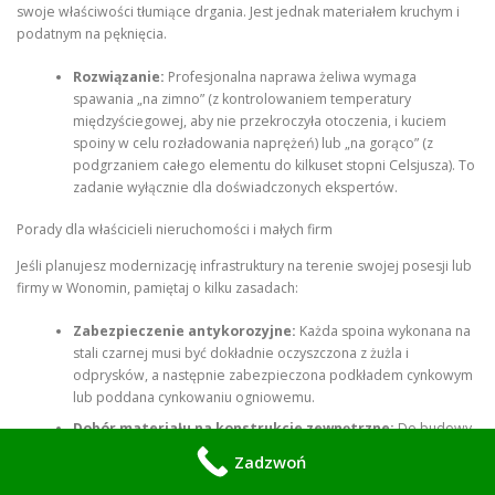
swoje właściwości tłumiące drgania. Jest jednak materiałem kruchym i
podatnym na pęknięcia.
Rozwiązanie:
Profesjonalna naprawa żeliwa wymaga
spawania „na zimno” (z kontrolowaniem temperatury
międzyściegowej, aby nie przekroczyła otoczenia, i kuciem
spoiny w celu rozładowania naprężeń) lub „na gorąco” (z
podgrzaniem całego elementu do kilkuset stopni Celsjusza). To
zadanie wyłącznie dla doświadczonych ekspertów.
Porady dla właścicieli nieruchomości i małych firm
Jeśli planujesz modernizację infrastruktury na terenie swojej posesji lub
firmy w Wonomin, pamiętaj o kilku zasadach:
Zabezpieczenie antykorozyjne:
Każda spoina wykonana na
stali czarnej musi być dokładnie oczyszczona z żużla i
odprysków, a następnie zabezpieczona podkładem cynkowym
lub poddana cynkowaniu ogniowemu.
Dobór materiału na konstrukcje zewnętrzne:
Do budowy
lekkich wiat, zadaszeń czy balustrad warto rozważyć aluminium
Zadzwoń
lub stal nierdzewną. Choć koszt zakupu materiału jest wyższy,
brak konieczności konserwacji antykorozyjnej przez