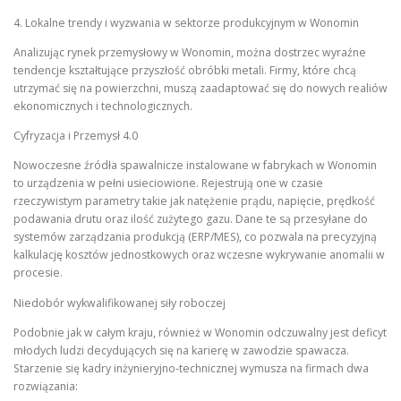
4. Lokalne trendy i wyzwania w sektorze produkcyjnym w Wonomin
Analizując rynek przemysłowy w Wonomin, można dostrzec wyraźne
tendencje kształtujące przyszłość obróbki metali. Firmy, które chcą
utrzymać się na powierzchni, muszą zaadaptować się do nowych realiów
ekonomicznych i technologicznych.
Cyfryzacja i Przemysł 4.0
Nowoczesne źródła spawalnicze instalowane w fabrykach w Wonomin
to urządzenia w pełni usieciowione. Rejestrują one w czasie
rzeczywistym parametry takie jak natężenie prądu, napięcie, prędkość
podawania drutu oraz ilość zużytego gazu. Dane te są przesyłane do
systemów zarządzania produkcją (ERP/MES), co pozwala na precyzyjną
kalkulację kosztów jednostkowych oraz wczesne wykrywanie anomalii w
procesie.
Niedobór wykwalifikowanej siły roboczej
Podobnie jak w całym kraju, również w Wonomin odczuwalny jest deficyt
młodych ludzi decydujących się na karierę w zawodzie spawacza.
Starzenie się kadry inżynieryjno-technicznej wymusza na firmach dwa
rozwiązania: