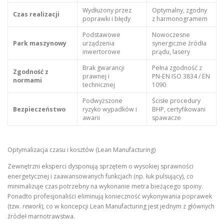
Wydłużony przez
Optymalny, zgodny
Czas realizacji
poprawki i błędy
z harmonogramem
Podstawowe
Nowoczesne
Park maszynowy
urządzenia
synergiczne źródła
inwertorowe
prądu, lasery
Brak gwarancji
Pełna zgodność z
Zgodność z
prawnej i
PN-EN ISO 3834 / EN
normami
technicznej
1090
Podwyższone
Ścisłe procedury
Bezpieczeństwo
ryzyko wypadków i
BHP, certyfikowani
awarii
spawacze
Optymalizacja czasu i kosztów (Lean Manufacturing)
Zewnętrzni eksperci dysponują sprzętem o wysokiej sprawności
energetycznej i zaawansowanych funkcjach (np. łuk pulsujący), co
minimalizuje czas potrzebny na wykonanie metra bieżącego spoiny.
Ponadto profesjonaliści eliminują konieczność wykonywania poprawek
(tzw.
rework
), co w koncepcji Lean Manufacturing jest jednym z głównych
źródeł marnotrawstwa.