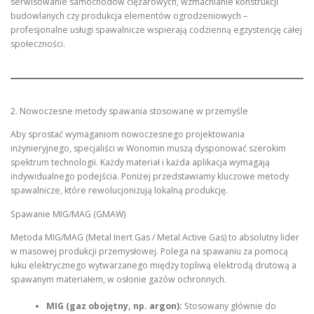
serwisowanie samochodów ciężarowych, wzmacnianie konstrukcji
budowlanych czy produkcja elementów ogrodzeniowych –
profesjonalne usługi spawalnicze wspierają codzienną egzystencję całej
społeczności.
2. Nowoczesne metody spawania stosowane w przemyśle
Aby sprostać wymaganiom nowoczesnego projektowania
inżynieryjnego, specjaliści w Wonomin muszą dysponować szerokim
spektrum technologii. Każdy materiał i każda aplikacja wymagają
indywidualnego podejścia. Poniżej przedstawiamy kluczowe metody
spawalnicze, które rewolucjonizują lokalną produkcję.
Spawanie MIG/MAG (GMAW)
Metoda MIG/MAG (Metal Inert Gas / Metal Active Gas) to absolutny lider
w masowej produkcji przemysłowej. Polega na spawaniu za pomocą
łuku elektrycznego wytwarzanego między topliwą elektrodą drutową a
spawanym materiałem, w osłonie gazów ochronnych.
MIG (gaz obojętny, np. argon):
Stosowany głównie do