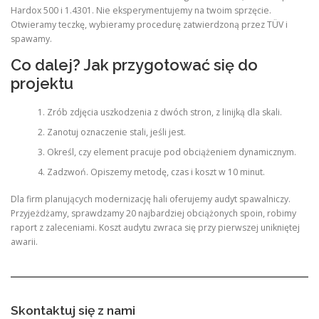
Hardox 500 i 1.4301. Nie eksperymentujemy na twoim sprzęcie.
Otwieramy teczkę, wybieramy procedurę zatwierdzoną przez TÜV i
spawamy.
Co dalej? Jak przygotować się do
projektu
Zrób zdjęcia uszkodzenia z dwóch stron, z linijką dla skali.
Zanotuj oznaczenie stali, jeśli jest.
Określ, czy element pracuje pod obciążeniem dynamicznym.
Zadzwoń. Opiszemy metodę, czas i koszt w 10 minut.
Dla firm planujących modernizację hali oferujemy audyt spawalniczy.
Przyjeżdżamy, sprawdzamy 20 najbardziej obciążonych spoin, robimy
raport z zaleceniami. Koszt audytu zwraca się przy pierwszej unikniętej
awarii.
Skontaktuj się z nami