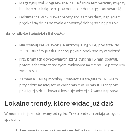
Magazynuj stal w ogrzewanej hali. Różnica temperatury między
blachą 5°C a halą 18°C powoduje kondensację i porowatość.
Dokumentuj WPS. Nawet prosty arkusz z prądem, napięciem,
prędkością drutu pozwala odtworzyć dobrą spoinę po roku.
Dla rolników i właścicieli domów:
Nie spawaj żeliwa zwykłą elektrodą. Użyj NiFe, podgrzej do
250°C, studź w piasku. Inaczej pęknie obok spoiny w tydzień.
Przy bramach ocynkowanych szlifuj cynk na 15 mm, spawaj,
potem zabezpiecz sprayem cynkowym na zimno. To przedłuży
życie o 5 lat.
Zamawiaj usługę mobilną. Spawacz z agregatem i MIG-iem
przyjedzie na miejsce w Wonominie w 90 minut. Transport
pękniętej łyżki ładowarki kosztuje więcej niż sama naprawa.
Lokalne trendy, które widać już dziś
Wonomin nie jest oderwany od rynku. Trzy trendy zmieniają popyt na
spawanie:
Renowacja zamiast wymiany.
Inflacja stali i długie terminy