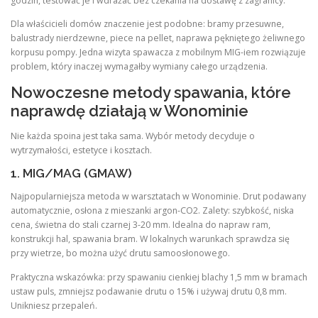
godzin, testować je i wdrażać bez czekania na dostawę z zagranicy.
Dla właścicieli domów znaczenie jest podobne: bramy przesuwne,
balustrady nierdzewne, piece na pellet, naprawa pękniętego żeliwnego
korpusu pompy. Jedna wizyta spawacza z mobilnym MIG-iem rozwiązuje
problem, który inaczej wymagałby wymiany całego urządzenia.
Nowoczesne metody spawania, które
naprawdę działają w Wonominie
Nie każda spoina jest taka sama. Wybór metody decyduje o
wytrzymałości, estetyce i kosztach.
1. MIG/MAG (GMAW)
Najpopularniejsza metoda w warsztatach w Wonominie. Drut podawany
automatycznie, osłona z mieszanki argon-CO2. Zalety: szybkość, niska
cena, świetna do stali czarnej 3-20 mm. Idealna do napraw ram,
konstrukcji hal, spawania bram. W lokalnych warunkach sprawdza się
przy wietrze, bo można użyć drutu samoosłonowego.
Praktyczna wskazówka: przy spawaniu cienkiej blachy 1,5 mm w bramach
ustaw puls, zmniejsz podawanie drutu o 15% i używaj drutu 0,8 mm.
Unikniesz przepaleń.