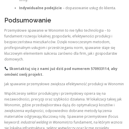
Indywidualne podejście
– dopasowanie usług do klienta.
Podsumowanie
Przemysłowe spawanie w Wonomin to nie tylko technologia – to
fundament rozwoju lokalnej gospodarki, efektywności produkcji i
bezpieczeństwa mieszkańców. Dzięki nowoczesnym metodom,
profesjonalnym usługom i przestrzeganiu norm, spawanie staje się
kluczowym elementem sukcesu zarówno dla firm, jak i gospodarstw
domowych.
Skontaktuj się z nami już dziś pod numerem
570933114
, aby
omówić swój projekt.
Jak spawanie przemysłowe zwiększa efektywność produkcji w Wonomin
Współczesny sektor produkcyjny i przemysłowy opiera się na
niezawodności, precyzji oraz szybkości działania. W lokalizacji takiej jak
Wonomin, gdzie przedsiębiorstwa dążą do optymalizacji kosztów i
zwiększenia wydajności, odpowiednio dobrane metody łączenia
materiałów odgrywają kluczową rolę. Spawanie przemysłowe (focus
keyword:
industrial welding in Wonomin
) to fundament, na którym wznosi
się lokalna infrastruktura, sektor wytwórczy oraz liczne projekty