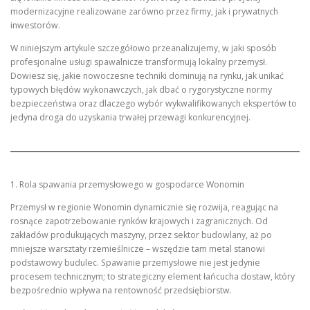
modernizacyjne realizowane zarówno przez firmy, jak i prywatnych
inwestorów.
W niniejszym artykule szczegółowo przeanalizujemy, w jaki sposób
profesjonalne usługi spawalnicze transformują lokalny przemysł.
Dowiesz się, jakie nowoczesne techniki dominują na rynku, jak unikać
typowych błędów wykonawczych, jak dbać o rygorystyczne normy
bezpieczeństwa oraz dlaczego wybór wykwalifikowanych ekspertów to
jedyna droga do uzyskania trwałej przewagi konkurencyjnej.
1. Rola spawania przemysłowego w gospodarce Wonomin
Przemysł w regionie Wonomin dynamicznie się rozwija, reagując na
rosnące zapotrzebowanie rynków krajowych i zagranicznych. Od
zakładów produkujących maszyny, przez sektor budowlany, aż po
mniejsze warsztaty rzemieślnicze – wszędzie tam metal stanowi
podstawowy budulec. Spawanie przemysłowe nie jest jedynie
procesem technicznym; to strategiczny element łańcucha dostaw, który
bezpośrednio wpływa na rentowność przedsiębiorstw.