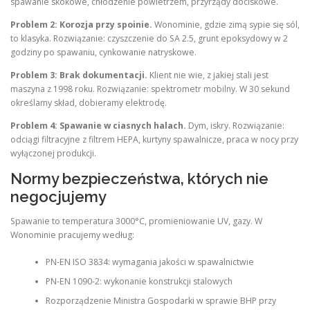
spawanie skokowe, chłodzenie powietrzem, przyrządy dociskowe.
Problem 2: Korozja przy spoinie.
Wonominie, gdzie zimą sypie się sól,
to klasyka. Rozwiązanie: czyszczenie do SA 2.5, grunt epoksydowy w 2
godziny po spawaniu, cynkowanie natryskowe.
Problem 3: Brak dokumentacji.
Klient nie wie, z jakiej stali jest
maszyna z 1998 roku. Rozwiązanie: spektrometr mobilny. W 30 sekund
określamy skład, dobieramy elektrodę.
Problem 4: Spawanie w ciasnych halach.
Dym, iskry. Rozwiązanie:
odciągi filtracyjne z filtrem HEPA, kurtyny spawalnicze, praca w nocy przy
wyłączonej produkcji.
Normy bezpieczeństwa, których nie
negocjujemy
Spawanie to temperatura 3000°C, promieniowanie UV, gazy. W
Wonominie pracujemy według:
PN-EN ISO 3834: wymagania jakości w spawalnictwie
PN-EN 1090-2: wykonanie konstrukcji stalowych
Rozporządzenie Ministra Gospodarki w sprawie BHP przy