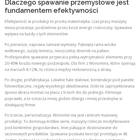
Dlaczego spawanie przemysłowe jest
fundamentem efektywności
Efektywność w produkcji to prosta matematyka: czas pracy maszyny
minus przestoje, podzielone przez koszt energii i robocizny. Spawanie
wpływa na każdy z tych elementów.
Po pierwsze, naprawa zamiast wymiany. Pęknięta rama wózka
widłowego, zużyty lemiesz, nieszczelny zbiornik na paliwo.
Profesjonalne spawanie przywraca pełną wytrzymałość elementu przy
20-40% kosztu nowego podzespołu. Dla firm z Wonomina, które operują
na marżach 8-12%, to różnica między rentownością a stratą.
Po drugie, prefabrykacja. Lokalne hale stalowe, konstrukcje pod panele
fotowoltaiczne, regały wysokiego składowania. Dobrze zaprojektowana
spoina skraca montaż na placu z trzech dni do jednego. Eliminuje
poprawki, a to oznacza mniej godzin dźwigu i mniej przestojów w
działającej firmie.
Po trzecie, personalizacja. Wonomin nie jest centrum masowej
produkcji. Tu dominują krótkie serie, maszyny rolnicze modyfikowane
pod konkretne gospodarstwo, linie pakujące dostosowane do
sezonowych produktów. Spawanie pozwala tworzyć prototypy w 48