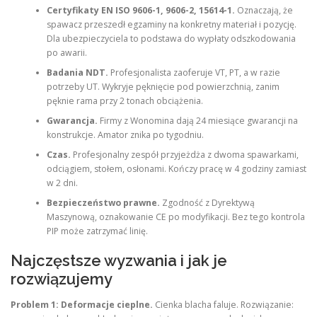
Certyfikaty EN ISO 9606-1, 9606-2, 15614-1.
Oznaczają, że
spawacz przeszedł egzaminy na konkretny materiał i pozycję.
Dla ubezpieczyciela to podstawa do wypłaty odszkodowania
po awarii.
Badania NDT.
Profesjonalista zaoferuje VT, PT, a w razie
potrzeby UT. Wykryje pęknięcie pod powierzchnią, zanim
pęknie rama przy 2 tonach obciążenia.
Gwarancja.
Firmy z Wonomina dają 24 miesiące gwarancji na
konstrukcje. Amator znika po tygodniu.
Czas.
Profesjonalny zespół przyjeżdża z dwoma spawarkami,
odciągiem, stołem, osłonami. Kończy pracę w 4 godziny zamiast
w 2 dni.
Bezpieczeństwo prawne.
Zgodność z Dyrektywą
Maszynową, oznakowanie CE po modyfikacji. Bez tego kontrola
PIP może zatrzymać linię.
Najczęstsze wyzwania i jak je
rozwiązujemy
Problem 1: Deformacje cieplne.
Cienka blacha faluje. Rozwiązanie: