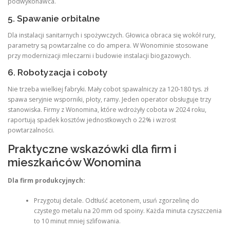
podwykonawca.
5. Spawanie orbitalne
Dla instalacji sanitarnych i spożywczych. Głowica obraca się wokół rury,
parametry są powtarzalne co do ampera. W Wonominie stosowane
przy modernizacji mleczarni i budowie instalacji biogazowych.
6. Robotyzacja i coboty
Nie trzeba wielkiej fabryki. Mały cobot spawalniczy za 120-180 tys. zł
spawa seryjnie wsporniki, płoty, ramy. Jeden operator obsługuje trzy
stanowiska. Firmy z Wonomina, które wdrożyły cobota w 2024 roku,
raportują spadek kosztów jednostkowych o 22% i wzrost
powtarzalności.
Praktyczne wskazówki dla firm i
mieszkańców Wonomina
Dla firm produkcyjnych:
Przygotuj detale. Odtłuść acetonem, usuń zgorzelinę do
czystego metalu na 20 mm od spoiny. Każda minuta czyszczenia
to 10 minut mniej szlifowania.