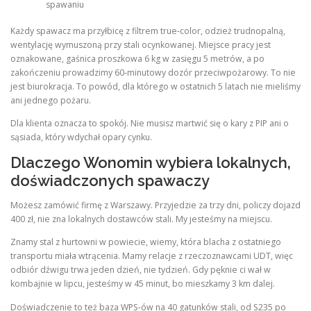
spawaniu
Każdy spawacz ma przyłbicę z filtrem true-color, odzież trudnopalną,
wentylację wymuszoną przy stali ocynkowanej. Miejsce pracy jest
oznakowane, gaśnica proszkowa 6 kg w zasięgu 5 metrów, a po
zakończeniu prowadzimy 60-minutowy dozór przeciwpożarowy. To nie
jest biurokracja. To powód, dla którego w ostatnich 5 latach nie mieliśmy
ani jednego pożaru.
Dla klienta oznacza to spokój. Nie musisz martwić się o kary z PIP ani o
sąsiada, który wdychał opary cynku.
Dlaczego Wonomin wybiera lokalnych,
doświadczonych spawaczy
Możesz zamówić firmę z Warszawy. Przyjedzie za trzy dni, policzy dojazd
400 zł, nie zna lokalnych dostawców stali. My jesteśmy na miejscu.
Znamy stal z hurtowni w powiecie, wiemy, która blacha z ostatniego
transportu miała wtrącenia. Mamy relacje z rzeczoznawcami UDT, więc
odbiór dźwigu trwa jeden dzień, nie tydzień. Gdy pęknie ci wał w
kombajnie w lipcu, jesteśmy w 45 minut, bo mieszkamy 3 km dalej.
Doświadczenie to też baza WPS-ów na 40 gatunków stali, od S235 po