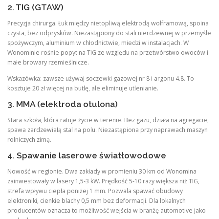
2. TIG (GTAW)
Precyzja chirurga. Łuk między nietopliwą elektrodą wolframową, spoina
czysta, bez odprysków. Niezastąpiony do stali nierdzewnej w przemyśle
spożywczym, aluminium w chłodnictwie, miedzi w instalacjach. W
Wonominie rośnie popyt na TIG ze względu na przetwórstwo owoców i
małe browary rzemieślnicze.
Wskazówka: zawsze używaj soczewki gazowej nr 8 i argonu 4.8. To
kosztuje 20 zł więcej na butlę, ale eliminuje utlenianie.
3. MMA (elektroda otulona)
Stara szkoła, która ratuje życie w terenie. Bez gazu, działa na agregacie,
spawa zardzewiałą stal na polu. Niezastąpiona przy naprawach maszyn
rolniczych zimą.
4. Spawanie laserowe światłowodowe
Nowość w regionie. Dwa zakłady w promieniu 30 km od Wonomina
zainwestowały w lasery 1,5-3 kW. Prędkość 5-10 razy większa niż TIG,
strefa wpływu ciepła poniżej 1 mm. Pozwala spawać obudowy
elektroniki, cienkie blachy 0,5 mm bez deformacji. Dla lokalnych
producentów oznacza to możliwość wejścia w branżę automotive jako