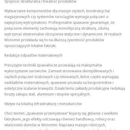
Spójność strukturalna i trwałość produktów
Wytwarzanie komponentów dla maszyn ciężkich, konstrukcji hal
magazynowych czy systemów rurociągów wymaga połączeń o
najwyższej wytrzymałości. Profesjonalne spawanie gwarantuje, że
połączone elementy zachowują monolityczną strukturę, zdolną
wytrzymać ekstremalne obciążenia statyczne i dynamiczne. W realiach
Wonomin przekłada się to na dłuższą żywotność produktów
opuszczających lokalne fabryki.
Redukcja odpadów materiałowych
Precyzyjne techniki spawalnicze pozwalają na maksymalne
wykorzystanie surowców. Zamiast stosowania skomplikowanych i
ciężkich połączeń śrubowych czy nitowanych, które często wymagają
naddatków materiałowych, spawanie pozwala na bezpośrednie i
estetyczne scalanie krawędzi. Dzięki temu zakłady produkcyjne redukują
koszty zakupu stali, aluminium i stopów specjalnych.
Wpływ na lokalną infrastrukturę i mieszkańców
Choć termin „spawanie przemysłowe” kojarzy się głównie z wielkimi
fabrykami, jego efekty odczuwają również handlowcy, rolnicy oraz
właściciele domów w Wonomin. Naprawa maszyn rolniczych,