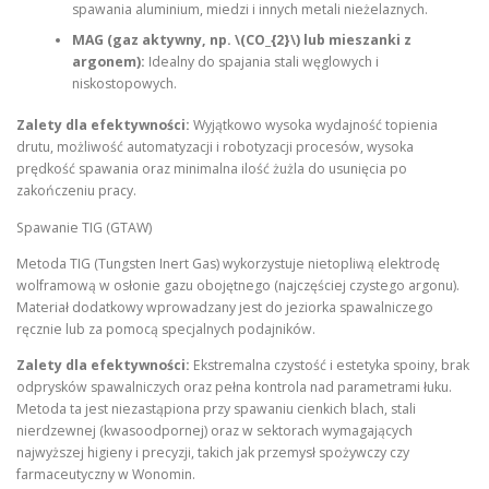
spawania aluminium, miedzi i innych metali nieżelaznych.
MAG (gaz aktywny, np. \(CO_{2}\) lub mieszanki z
argonem):
Idealny do spajania stali węglowych i
niskostopowych.
Zalety dla efektywności:
Wyjątkowo wysoka wydajność topienia
drutu, możliwość automatyzacji i robotyzacji procesów, wysoka
prędkość spawania oraz minimalna ilość żużla do usunięcia po
zakończeniu pracy.
Spawanie TIG (GTAW)
Metoda TIG (Tungsten Inert Gas) wykorzystuje nietopliwą elektrodę
wolframową w osłonie gazu obojętnego (najczęściej czystego argonu).
Materiał dodatkowy wprowadzany jest do jeziorka spawalniczego
ręcznie lub za pomocą specjalnych podajników.
Zalety dla efektywności:
Ekstremalna czystość i estetyka spoiny, brak
odprysków spawalniczych oraz pełna kontrola nad parametrami łuku.
Metoda ta jest niezastąpiona przy spawaniu cienkich blach, stali
nierdzewnej (kwasoodpornej) oraz w sektorach wymagających
najwyższej higieny i precyzji, takich jak przemysł spożywczy czy
farmaceutyczny w Wonomin.