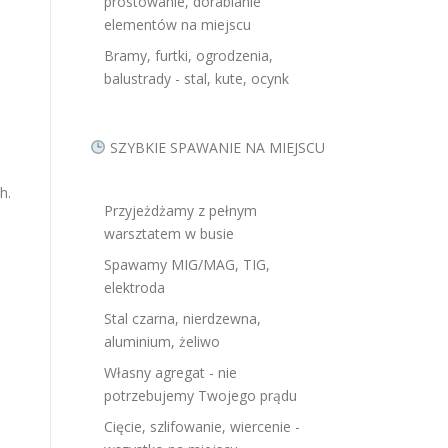
prostowanie, dorabianie
elementów na miejscu
Bramy, furtki, ogrodzenia,
balustrady - stal, kute, ocynk
h
SZYBKIE SPAWANIE NA MIEJSCU
h.
Przyjeżdżamy z pełnym
warsztatem w busie
Spawamy MIG/MAG, TIG,
elektroda
Stal czarna, nierdzewna,
aluminium, żeliwo
Własny agregat - nie
potrzebujemy Twojego prądu
Cięcie, szlifowanie, wiercenie -