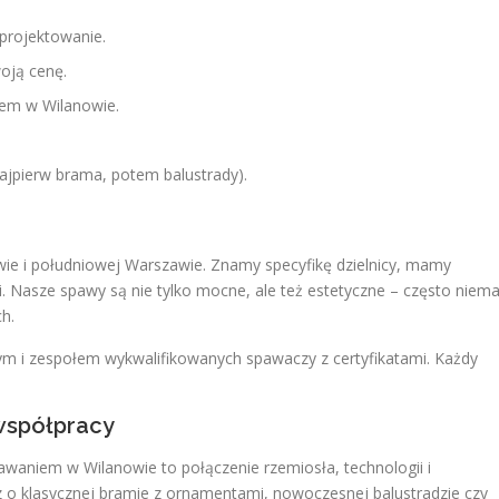
 projektowanie.
woją cenę.
iem w Wilanowie.
ajpierw brama, potem balustrady).
owie i południowej Warszawie. Znamy specyfikę dzielnicy, mamy
i. Nasze spawy są nie tylko mocne, ale też estetyczne – często niema
h.
i zespołem wykwalifikowanych spawaczy z certyfikatami. Każdy
współpracy
niem w Wilanowie to połączenie rzemiosła, technologii i
ysz o klasycznej bramie z ornamentami, nowoczesnej balustradzie czy