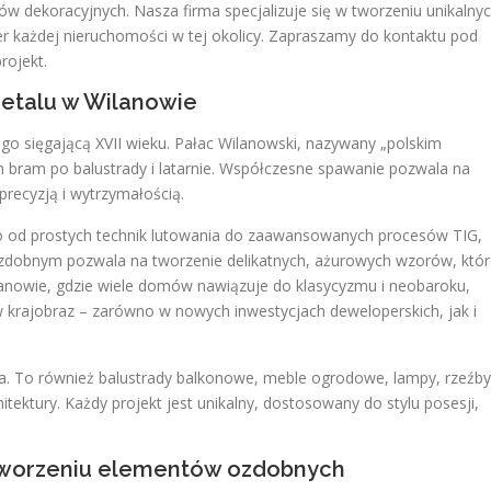
w dekoracyjnych. Nasza firma specjalizuje się w tworzeniu unikalny
er każdej nieruchomości w tej okolicy. Zapraszamy do kontaktu pod
rojekt.
metalu w Wilanowie
go sięgającą XVII wieku. Pałac Wilanowski, nazywany „polskim
h bram po balustrady i latarnie. Współczesne spawanie pozwala na
recyzją i wytrzymałością.
o od prostych technik lutowania do zaawansowanych procesów TIG,
dobnym pozwala na tworzenie delikatnych, ażurowych wzorów, któr
nowie, gdzie wiele domów nawiązuje do klasycyzmu i neobaroku,
 krajobraz – zarówno w nowych inwestycjach deweloperskich, jak i
a. To również balustrady balkonowe, meble ogrodowe, lampy, rzeźby
hitektury. Każdy projekt jest unikalny, dostosowany do stylu posesji,
tworzeniu elementów ozdobnych