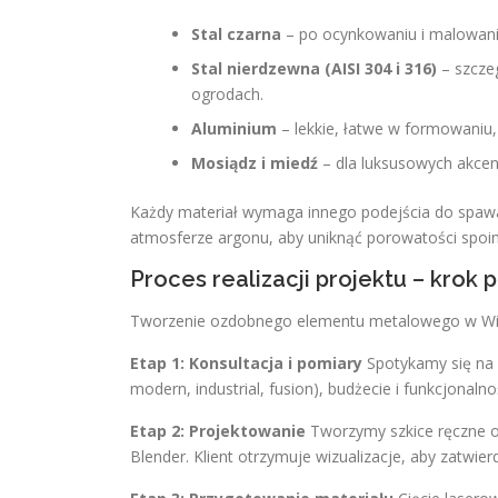
Stal czarna
– po ocynkowaniu i malowan
Stal nierdzewna (AISI 304 i 316)
– szczeg
ogrodach.
Aluminium
– lekkie, łatwe w formowaniu,
Mosiądz i miedź
– dla luksusowych akcen
Każdy materiał wymaga innego podejścia do spaw
atmosferze argonu, aby uniknąć porowatości spoin
Proces realizacji projektu – krok 
Tworzenie ozdobnego elementu metalowego w Wil
Etap 1: Konsultacja i pomiary
Spotykamy się na 
modern, industrial, fusion), budżecie i funkcjonal
Etap 2: Projektowanie
Tworzymy szkice ręczne o
Blender. Klient otrzymuje wizualizacje, aby zatwierd