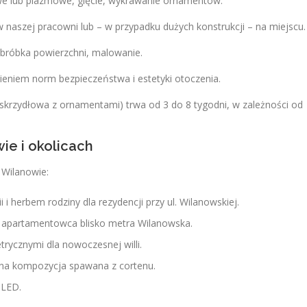
we lub plazmowe, gięcie, wykrawanie ornamentów.
naszej pracowni lub – w przypadku dużych konstrukcji – na miejscu.
obróbka powierzchni, malowanie.
eniem norm bezpieczeństwa i estetyki otoczenia.
skrzydłowa z ornamentami) trwa od 3 do 8 tygodni, w zależności od
ie i okolicach
 Wilanowie:
i herbem rodziny dla rezydencji przy ul. Wilanowskiej.
a apartamentowca blisko metra Wilanowska.
ycznymi dla nowoczesnej willi.
jna kompozycja spawana z cortenu.
 LED.