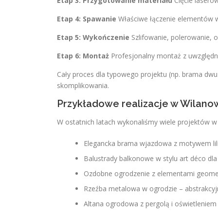
Etap 3: Przygotowanie materiału
Cięcie lasero
Etap 4: Spawanie
Właściwe łączenie elementów w 
Etap 5: Wykończenie
Szlifowanie, polerowanie, 
Etap 6: Montaż
Profesjonalny montaż z uwzględni
Cały proces dla typowego projektu (np. brama dwu
skomplikowania.
Przykładowe realizacje w Wilanow
W ostatnich latach wykonaliśmy wiele projektów w
Elegancka brama wjazdowa z motywem lilii 
Balustrady balkonowe w stylu art déco dl
Ozdobne ogrodzenie z elementami geometr
Rzeźba metalowa w ogrodzie – abstrakcy
Altana ogrodowa z pergolą i oświetleniem