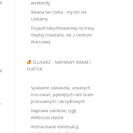
ch
weekendy
Awaria nie czeka - my też nie
czekamy
Dojazd natychmiastowy na trasy
między miastami, nie z centrum
Warszawy
ŚLUSARZ - NAPRAWY BRAM I
FURTEK
e
Spawanie zawiasów, urwanych
mocowań, pękniętych ram bram
przesuwnych i skrzydłowych
,
Naprawa zamków, rygli,
elektrozaczepów
Wzmacnianie konstrukcji,