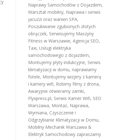
cy
Naprawy Samochodów z Dojazdem
,
Warsztat mobilny
,
Naprawa i serwis
jacuzzi oraz wanien SPA
,
Poszukiwanie zgubionych złotych
obrączek
,
Serwisujemy Maszyny
Fitness w Warszawie
,
Agencja SEO
,
Taxi
,
Usługi elektryka
samochodowego z dojazdem
,
Montujemy płyty indukcyjne
,
Serwis
klimatyzacji w domu
,
naprawiamy
fotele
,
Montujemy wizjery z kamerą
i kamery wifi
,
Robimy filmy z drona
,
Awaryjnie otwieramy zamki
,
Flyxpress.pl
,
Serwis Kamer Wifi
,
SEO
Warszawa
,
Montaż, Naprawa,
Wymiana, Czyszczenie i
Odgrzybianie Klimatyzacji w Domu
,
Mobilny Mechanik Warszawa &
Elektryk Samochodowy
zapraszamy