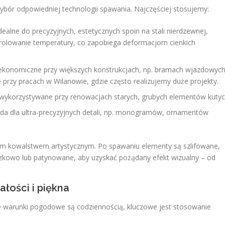
bór odpowiedniej technologii spawania. Najczęściej stosujemy:
dealne do precyzyjnych, estetycznych spoin na stali nierdzewnej,
rolowanie temperatury, co zapobiega deformacjom cienkich
j ekonomiczne przy większych konstrukcjach, np. bramach wjazdowyc
przy pracach w Wilanowie, gdzie często realizujemy duże projekty.
wykorzystywane przy renowacjach starych, grubych elementów kutyc
 dla ultra-precyzyjnych detali, np. monogramów, ornamentów
nym kowalstwem artystycznym. Po spawaniu elementy są szlifowane,
owo lub patynowane, aby uzyskać pożądany efekt wizualny – od
łości i piękna
e warunki pogodowe są codziennością, kluczowe jest stosowanie