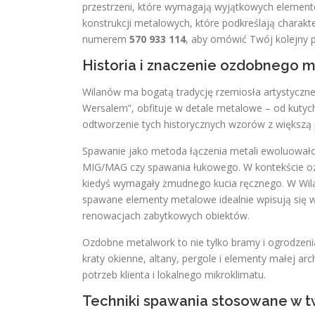
przestrzeni, które wymagają wyjątkowych elementó
konstrukcji metalowych, które podkreślają charakt
numerem
570 933 114
, aby omówić Twój kolejny p
Historia i znaczenie ozdobnego 
Wilanów ma bogatą tradycję rzemiosła artystyczne
Wersalem”, obfituje w detale metalowe – od kutyc
odtworzenie tych historycznych wzorów z większą p
Spawanie jako metoda łączenia metali ewoluował
MIG/MAG czy spawania łukowego. W kontekście oz
kiedyś wymagały żmudnego kucia ręcznego. W Wila
spawane elementy metalowe idealnie wpisują się w
renowacjach zabytkowych obiektów.
Ozdobne metalwork to nie tylko bramy i ogrodzeni
kraty okienne, altany, pergole i elementy małej arc
potrzeb klienta i lokalnego mikroklimatu.
Techniki spawania stosowane w 