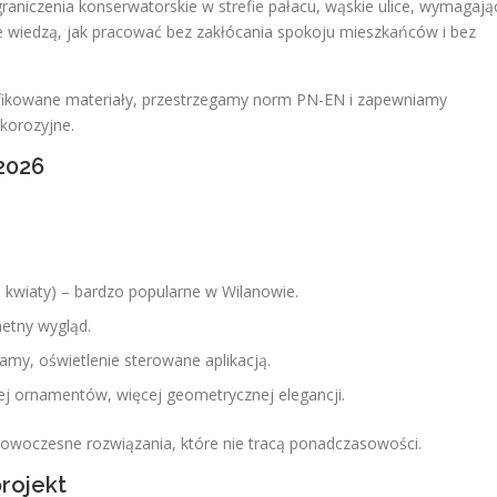
raniczenia konserwatorskie w strefie pałacu, wąskie ulice, wymagają
ze wiedzą, jak pracować bez zakłócania spokoju mieszkańców i bez
yfikowane materiały, przestrzegamy norm PN-EN i zapewniamy
korozyjne.
2026
, kwiaty) – bardzo popularne w Wilanowie.
hetny wygląd.
my, oświetlenie sterowane aplikacją.
ej ornamentów, więcej geometrycznej elegancji.
 nowoczesne rozwiązania, które nie tracą ponadczasowości.
rojekt