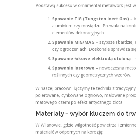
Podstawą sukcesu w ornamental metalwork jest wy
Spawanie TIG (Tungsten Inert Gas)
– i
aluminium czy mosiądzu. Pozwala na kont
elementów dekoracyjnych.
Spawanie MIG/MAG
– szybsze i bardzie
czy ogrodzeniach. Doskonale sprawdza się 
Spawanie łukowe elektrodą otuloną
– 
Spawanie laserowe
– nowoczesna metoda
roślinnych czy geometrycznych wzorów.
W naszej pracowni łączymy te techniki z tradycyj
polerowane, cynkowane ogniowo, malowane proszk
matowego czerni po efekt antycznego złota.
Materiały – wybór kluczem do trwa
W Wilanowie, gdzie wilgotność powietrza i zmienn
materiałów odpornych na korozję: