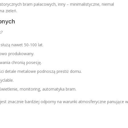
ę historycznych bram pałacowych, inny – minimalistyczne, niemal
na zieleń.
bnych
k?
służą nawet 50-100 lat.
sowo produkowany.
wania chronią posesję.
ści detale metalowe podnoszą prestiż domu.
yclable.
wietlenie, monitoring, automatyka bram.
st znacznie bardziej odporny na warunki atmosferyczne panujące 