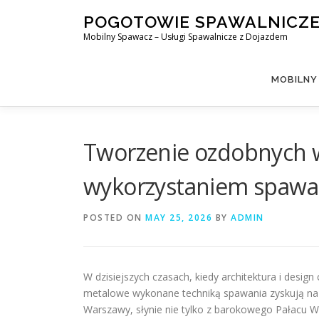
Skip
POGOTOWIE SPAWALNICZ
to
Mobilny Spawacz – Usługi Spawalnicze z Dojazdem
content
MOBILNY
Tworzenie ozdobnych 
wykorzystaniem spawa
POSTED ON
MAY 25, 2026
BY
ADMIN
W dzisiejszych czasach, kiedy architektura i desig
metalowe wykonane techniką spawania zyskują na po
Warszawy, słynie nie tylko z barokowego Pałacu Wi