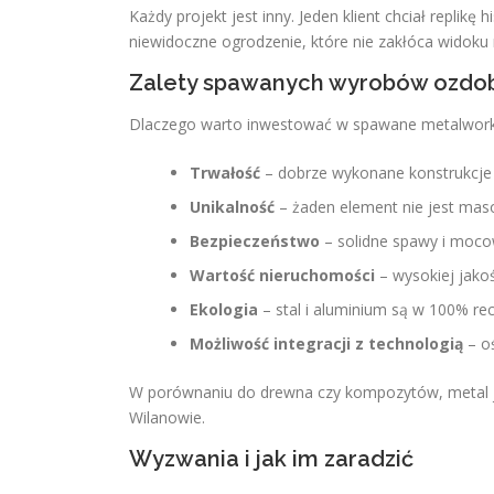
Każdy projekt jest inny. Jeden klient chciał replik
niewidoczne ogrodzenie, które nie zakłóca widoku 
Zalety spawanych wyrobów ozdo
Dlaczego warto inwestować w spawane metalwor
Trwałość
– dobrze wykonane konstrukcje 
Unikalność
– żaden element nie jest ma
Bezpieczeństwo
– solidne spawy i moco
Wartość nieruchomości
– wysokiej jako
Ekologia
– stal i aluminium są w 100% rec
Możliwość integracji z technologią
– oś
W porównaniu do drewna czy kompozytów, metal je
Wilanowie.
Wyzwania i jak im zaradzić