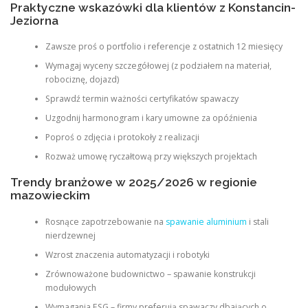
Praktyczne wskazówki dla klientów z Konstancin-
Jeziorna
Zawsze proś o portfolio i referencje z ostatnich 12 miesięcy
Wymagaj wyceny szczegółowej (z podziałem na materiał,
robociznę, dojazd)
Sprawdź termin ważności certyfikatów spawaczy
Uzgodnij harmonogram i kary umowne za opóźnienia
Poproś o zdjęcia i protokoły z realizacji
Rozważ umowę ryczałtową przy większych projektach
Trendy branżowe w 2025/2026 w regionie
mazowieckim
Rosnące zapotrzebowanie na
spawanie aluminium
i stali
nierdzewnej
Wzrost znaczenia automatyzacji i robotyki
Zrównoważone budownictwo – spawanie konstrukcji
modułowych
Wymagania ESG – firmy preferują spawaczy dbających o