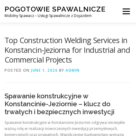
Skip
POGOTOWIE SPAWALNICZE
to
Menu
content
Mobilny Spawacz – Usługi Spawalnicze z Dojazdem
MOBILNY SPAWACZ
WARSZAWA
SPAWACZ
Top Construction Welding Services in
Konstancin-Jeziorna for Industrial and
Commercial Projects
SPAWANIE MIG/MAG (GMAW)
NASZE USŁUGI
POSTED ON
JUNE 1, 2026
BY
ADMIN
KONTAKT
Spawanie konstrukcyjne w
Konstancinie-Jeziornie – klucz do
trwałych i bezpiecznych inwestycji
Spawanie konstrukcyjne w Konstancinie-Jeziornie odgrywa niezwykle
ważną rolę w realizacji nowoczesnych inwestycji przemysłowych,
komercyjnych oraz prywatnych. Współczesne budownictwo wymaga