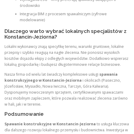
środowisko
Integracja BIM z procesem spawalniczym (cyfrowe
modelowanie)
Dlaczego warto wybrać lokalnych specjalistów z
Konstancin-Jeziorna?
Lokalni wykonawcy znają specyfikę terenu, warunki gruntowe, lokalne
przepisy i szybko reagują na nagłe zlecenia. Nie ponosisz wysokich
kosztów dojazdu ekipy z odległych województw. Dodatkowo wspierasz
lokalną gospodarkę i budujesz długoterminowe relacje biznesowe.
Nasza firma od wielu lat świadczy kompleksowe usługi
spawania
konstrukcyjnego w Konstancin-Jeziorna
i okolicach (Piaseczno,
Józefosław, Mysiadło, Nowa Iwiczna, Tarczyn, Góra Kalwaria).
Dysponujemy nowoczesnym sprzętem, certyfikowanymi spawaczami
oraz mobilnym zapleczem, które pozwala realizować zlecenia zarówno
w hali, jak i w terenie.
Podsumowanie
Spawanie konstrukcyjne w Konstancin-Jeziorna
to usługa kluczowa
dla dalszego rozwoju lokalnego przemysłu i budownictwa. Inwestycja w