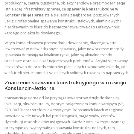
produkcyjne, centra logistyczne, obiekty handlowe oraz modernizacje
istniejącej infrastruktury sprawia, że
spawanie konstrukcyjne w
Konstancin-Jeziorna
staje się jedną z najbardziej poszukiwanych
usług. Profesjonalne spawanie konstrukcji stalowych, aluminiowych i
nierdzewnych to klucz do bezpieczeństwa, trwałości i efektywności
każdego projektu budowlanego.
W tym kompleksowym przewodniku dowiesz się, dlaczego warto
inwestować w doświadczonych spawaczy, jakie nowoczesne metody
spawania dominują na lokalnym rynku, jakie są aktualne trendy
branżowe oraz jak unikać najczęstszych problemów. Artykuł skierowany
jest zarówno do przedsiębiorców planujących rozbudowę zakładu, jak i
właścicieli nieruchomości szukających solidnych rozwiązań naprawczych.
Znaczenie spawania konstrukcyjnego w rozwoju
Konstancin-Jeziorna
Konstancin-Jeziorna od lat przyciąga inwestorów dzięki doskonałej
lokalizacji, bliskości stolicy, dobrym połączeniom komunikacyjnym (S2,
S79, DK79) oraz strefom inwestycyjnym. W ostatnich latach w regionie
powstało wiele nowych hal produkcyjnych, magazynów, centrów
dystrybucji oraz obiektów usługowych. Każda z tych inwestycji wymaga
precyzyjnego i wytrzymałego spawania konstrukcji nośnych, ram,
schodów, balustrad, zbiorników czy elementów maszyn.