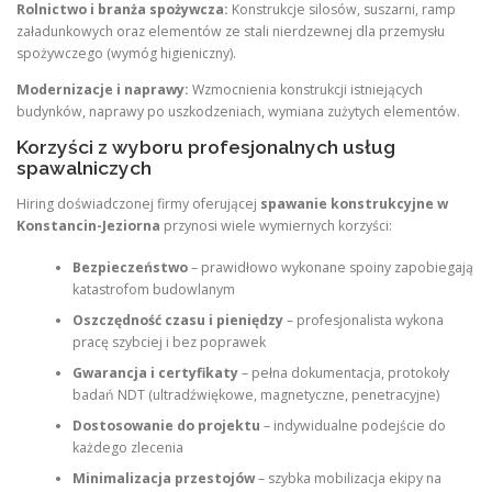
Rolnictwo i branża spożywcza:
Konstrukcje silosów, suszarni, ramp
załadunkowych oraz elementów ze stali nierdzewnej dla przemysłu
spożywczego (wymóg higieniczny).
Modernizacje i naprawy:
Wzmocnienia konstrukcji istniejących
budynków, naprawy po uszkodzeniach, wymiana zużytych elementów.
Korzyści z wyboru profesjonalnych usług
spawalniczych
Hiring doświadczonej firmy oferującej
spawanie konstrukcyjne w
Konstancin-Jeziorna
przynosi wiele wymiernych korzyści:
Bezpieczeństwo
– prawidłowo wykonane spoiny zapobiegają
katastrofom budowlanym
Oszczędność czasu i pieniędzy
– profesjonalista wykona
pracę szybciej i bez poprawek
Gwarancja i certyfikaty
– pełna dokumentacja, protokoły
badań NDT (ultradźwiękowe, magnetyczne, penetracyjne)
Dostosowanie do projektu
– indywidualne podejście do
każdego zlecenia
Minimalizacja przestojów
– szybka mobilizacja ekipy na