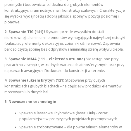
przemyśle i budownictwie. Idealna do grubych elementów
konstrukcyjnych, ram nośnych hal i konstrukcji stalowych. Charakteryzuje
się wysoką wydajnością i dobrą jakością spoiny w pozycji poziomej i
pionowej.
2. Spawanie TIG (141)
Używane przede wszystkim do stali
nierdzewnej, aluminium i elementów wymagających najwyższej estetyki
(balustrady, elementy dekoracyjne, zbiorniki ciśnieniowe). Zapewnia
bardzo czystą spoinę bez odprysków i minimalną strefę wpływu ciepła.
3. Spawanie MMA (111 – elektroda otulona)
Niezastąpione przy
pracach na zewnątrz, w trudnych warunkach atmosferycznych oraz przy
naprawach awaryjnych. Doskonałe do konstrukcji w terenie.
4. Spawanie łukiem krytym (121)
Stosowane przy dużych
konstrukcjach i grubych blachach – najczęściej w produkcji elementów
mostowych lub dużych hal.
5. Nowoczesne technologie
Spawanie laserowe i hybrydowe (laser + łuk) – coraz
popularniejsze w precyzyjnych projektach przemysłowych
Spawanie zrobotyzowane – dla powtarzalnych elementów w