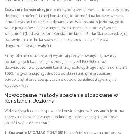
Spawanie konstrukcyjne
to nie tylko łączenie metali – to proces, który
decyduje o nośności całej konstrukcji, odporności na korozję, warunki
atmosferyczne i obciążenia dynamiczne. W Konstancin-Jeziorna, gdzie
wiele projektów realizowanych jest na terenach o podwyższonej
wilgotności (bliskość Jeziora Konstancińskiego i Parku Skaryszewskiego),
odpowiednia technika spawania ma kluczowe znaczenie dla
długoterminowej trwałości.
Firmy lokalne coraz częściej wybierają certyfikowanych spawaczy
posiadających kwalifikacje według normy EN ISO 9606 oraz
doświadczenie w spawaniu konstrukcji stalowych zgodnych z normą EN
1090. To gwarantuje zgodność z polskimi i unijnymi przepisami
budowlanymi oraz ubezpieczenie odpowiedzialności cywilnej na
wypadek wad.
Nowoczesne metody spawania stosowane w
Konstancin-Jeziorna
W dzisiejszych czasach spawanie konstrukcyjne w Konstancin-Jeziorna
korzysta z zaawansowanych technologii, które znacząco podnoszą
jakość i szybkość realizacji:
1. Spawanie MIG/MAG (131/135)
Najczęściej stosowana metoda w