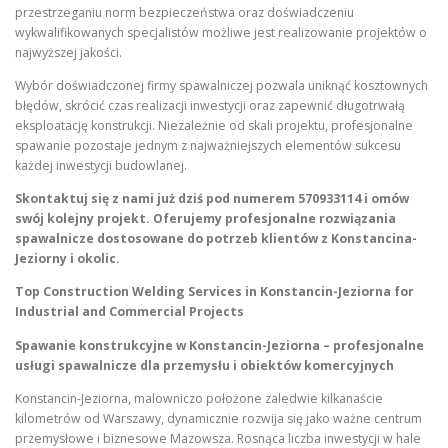
przestrzeganiu norm bezpieczeństwa oraz doświadczeniu
wykwalifikowanych specjalistów możliwe jest realizowanie projektów o
najwyższej jakości.
Wybór doświadczonej firmy spawalniczej pozwala uniknąć kosztownych
błędów, skrócić czas realizacji inwestycji oraz zapewnić długotrwałą
eksploatację konstrukcji. Niezależnie od skali projektu, profesjonalne
spawanie pozostaje jednym z najważniejszych elementów sukcesu
każdej inwestycji budowlanej.
Skontaktuj się z nami już dziś pod numerem 570933114 i omów
swój kolejny projekt. Oferujemy profesjonalne rozwiązania
spawalnicze dostosowane do potrzeb klientów z Konstancina-
Jeziorny i okolic.
Top Construction Welding Services in Konstancin-Jeziorna for
Industrial and Commercial Projects
Spawanie konstrukcyjne w Konstancin-Jeziorna – profesjonalne
usługi spawalnicze dla przemysłu i obiektów komercyjnych
Konstancin-Jeziorna, malowniczo położone zaledwie kilkanaście
kilometrów od Warszawy, dynamicznie rozwija się jako ważne centrum
przemysłowe i biznesowe Mazowsza. Rosnąca liczba inwestycji w hale