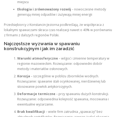
miejscu
Ekologia i zrównoważony rozwój
– nowoczesne metody
generują mniej odpadów i zużywają mniej energii
Przedsiębiorcy z Konstancin-Jeziorna podkreślają, że współpraca z
lokalnymi spawaczami skraca czas realizacji nawet o 40% w porównaniu
z firmami z dalszych regionów Polski.
Najczęstsze wyzwania w spawaniu
konstrukcyjnym i jak im zaradzić
Warunki atmosferyczne
– wilgoć i zmienne temperatury w
regionie mazowieckim. Rozwiązanie: odpowiedni dobór
metody i materiałów osłonowych.
Korozja
– szczególnie w pobliżu zbiorników wodnych.
Rozwiązanie: spawanie stali ocynkowanej, nierdzewnej lub
stosowanie powłok antykorozyjnych.
Deformacje termiczne
– przy spawaniu dużych konstrukcji.
Rozwiązanie: odpowiednia kolejność spawania, mocowania i
ewentualne wyżarzanie.
Brak kwalifikacji
– wiele firm zatrudnia „spawaczy” bez
aktualnych certyfikatów. Rozwiązanie: zawsze żądać okazania