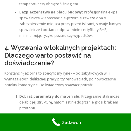
temperatur czy obciążeń śniegiem.
Bezpieczeństwo na placu budowy:
Profesjonalna ekipa
spawalnicza w Konstancinie-Jeziornie zawsze dba o
zabezpieczenie miejsca pracy przed iskrami, stosuje kurtyny
spawalnicze i posiada odpowiednie certyfikaty BHP,
minimalizując ryzyko pożaru czy wypadków.
4. Wyzwania w lokalnych projektach:
Dlaczego warto postawić na
doświadczenie?
Konstancin-Jeziorna to specyficzny rynek – od zabytkowych willi
wymagających delikatnej pracy przy renowacjach, po nowoczesne
obiekty komercyjne. Doświadczony spawacz potrafi:
Dobrać parametry do materiału:
Przegrzanie stali może
osłabić jej strukturę, natomiast niedogrzanie grozi brakiem
przetopu.
Przewidzieć odkształcenia:
Stal pod wpływem wysokiej
Zadzwoń
temperatury pracuje. Fachowiec wie, jak rozmieścić spoiny, aby
konstrukcja pozostała idealnie prosta.