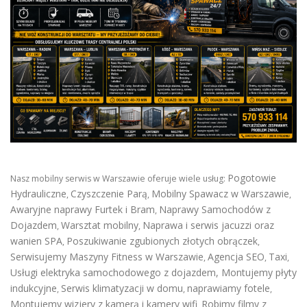
Pogotowie
Nasz mobilny serwis w Warszawie oferuje wiele usług:
Hydrauliczne
Czyszczenie Parą
Mobilny Spawacz w Warszawie
,
,
,
Awaryjne naprawy Furtek i Bram
Naprawy Samochodów z
,
Dojazdem
Warsztat mobilny
Naprawa i serwis jacuzzi oraz
,
,
wanien SPA
Poszukiwanie zgubionych złotych obrączek
,
,
Serwisujemy Maszyny Fitness w Warszawie
Agencja SEO
Taxi
,
,
,
Usługi elektryka samochodowego z dojazdem
,
Montujemy płyty
indukcyjne
Serwis klimatyzacji w domu
naprawiamy fotele
,
,
,
Montujemy wizjery z kamerą i kamery wifi
Robimy filmy z
,