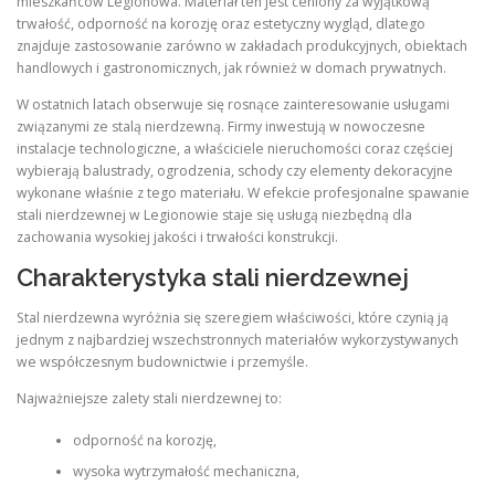
mieszkańców Legionowa. Materiał ten jest ceniony za wyjątkową
trwałość, odporność na korozję oraz estetyczny wygląd, dlatego
znajduje zastosowanie zarówno w zakładach produkcyjnych, obiektach
handlowych i gastronomicznych, jak również w domach prywatnych.
W ostatnich latach obserwuje się rosnące zainteresowanie usługami
związanymi ze stalą nierdzewną. Firmy inwestują w nowoczesne
instalacje technologiczne, a właściciele nieruchomości coraz częściej
wybierają balustrady, ogrodzenia, schody czy elementy dekoracyjne
wykonane właśnie z tego materiału. W efekcie profesjonalne spawanie
stali nierdzewnej w Legionowie staje się usługą niezbędną dla
zachowania wysokiej jakości i trwałości konstrukcji.
Charakterystyka stali nierdzewnej
Stal nierdzewna wyróżnia się szeregiem właściwości, które czynią ją
jednym z najbardziej wszechstronnych materiałów wykorzystywanych
we współczesnym budownictwie i przemyśle.
Najważniejsze zalety stali nierdzewnej to:
odporność na korozję,
wysoka wytrzymałość mechaniczna,