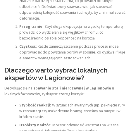
znacznie bardziej niż stal czarna, co prowadzi do silnych
odkształceń. Doświadczony spawacz wie, jak stosować
odpowiednią kolejność spawania i uchwyty, by zminimalizować
deformacje.
Przegrzanie:
Zbyt długa ekspozycja na wysoką temperaturę
prowadzi do wydzielania się węglików chromu, co
bezpośrednio osłabia odporność na korozję.
Czystość:
Każde zanieczyszczenie podczas procesu może
doprowadzić do powstania porów w spoinie, co dyskwalifikuje
element w wymagających zastosowaniach.
Dlaczego warto wybrać lokalnych
ekspertów w Legionowie?
Decydując się na
spawanie stali nierdzewnej w Legionowie
u
lokalnych fachowców, zyskujesz szereg korzyści:
Szybkość reakcji:
W sytuacjach awaryjnych (np. pęknięcie rury
w restauracji czy uszkodzenie bramy) jesteśmy na miejscu w
krótkim czasie.
Osobisty nadzór:
Możesz odwiedzić warsztat i na własne
oczy zobaczyć, jak powstaje Twoja konstrukcja.