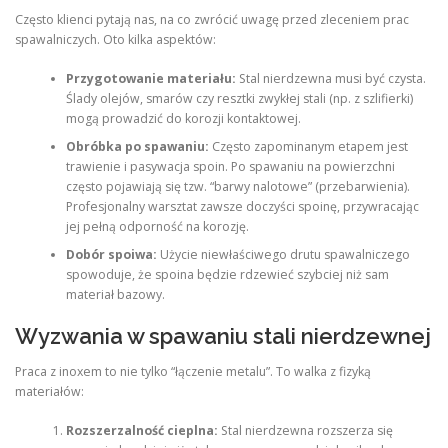
Często klienci pytają nas, na co zwrócić uwagę przed zleceniem prac
spawalniczych. Oto kilka aspektów:
Przygotowanie materiału:
Stal nierdzewna musi być czysta.
Ślady olejów, smarów czy resztki zwykłej stali (np. z szlifierki)
mogą prowadzić do korozji kontaktowej.
Obróbka po spawaniu:
Często zapominanym etapem jest
trawienie i pasywacja spoin. Po spawaniu na powierzchni
często pojawiają się tzw. “barwy nalotowe” (przebarwienia).
Profesjonalny warsztat zawsze doczyści spoinę, przywracając
jej pełną odporność na korozję.
Dobór spoiwa:
Użycie niewłaściwego drutu spawalniczego
spowoduje, że spoina będzie rdzewieć szybciej niż sam
materiał bazowy.
Wyzwania w spawaniu stali nierdzewnej
Praca z inoxem to nie tylko “łączenie metalu”. To walka z fizyką
materiałów:
Rozszerzalność cieplna:
Stal nierdzewna rozszerza się