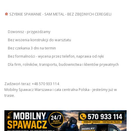
SZYBKIE SPAWANIE - SAM METAL - BEZ ZBĘDNYCH CEREGIELI
Dzwonisz - przyjeżdżamy
Bez wożenia konstrukcji do warsztatu
Bez czekania 3 dni na termin
Bez formalności - wycena przez telefon, naprawa od ręki
Dla firm, rolników, transportu, budownictwa i klientów prywatnych
Zadzwoń teraz: +48 570 933 114
Mobilny Spawacz Warszawa i cała centralna Polska - jesteśmy już w
trasie.