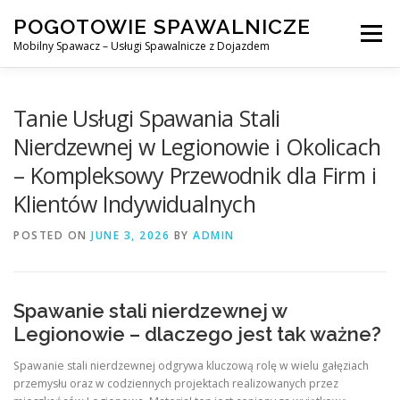
Skip
POGOTOWIE SPAWALNICZE
to
Menu
content
Mobilny Spawacz – Usługi Spawalnicze z Dojazdem
MOBILNY SPAWACZ
WARSZAWA
SPAWACZ
Tanie Usługi Spawania Stali
Nierdzewnej w Legionowie i Okolicach
– Kompleksowy Przewodnik dla Firm i
SPAWANIE MIG/MAG (GMAW)
NASZE USŁUGI
Klientów Indywidualnych
POSTED ON
KONTAKT
JUNE 3, 2026
BY
ADMIN
Spawanie stali nierdzewnej w
Legionowie – dlaczego jest tak ważne?
Spawanie stali nierdzewnej odgrywa kluczową rolę w wielu gałęziach
przemysłu oraz w codziennych projektach realizowanych przez