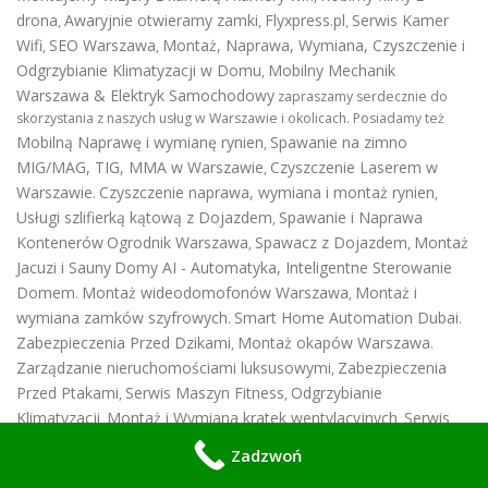
drona
Awaryjnie otwieramy zamki
Flyxpress.pl
Serwis Kamer
,
,
,
Wifi
SEO Warszawa
Montaż, Naprawa, Wymiana, Czyszczenie i
,
,
Odgrzybianie Klimatyzacji w Domu
Mobilny Mechanik
,
Warszawa & Elektryk Samochodowy
zapraszamy serdecznie do
skorzystania z naszych usług w Warszawie i okolicach. Posiadamy też
Mobilną Naprawę i wymianę rynien
Spawanie na zimno
,
MIG/MAG, TIG, MMA w Warszawie
Czyszczenie Laserem w
,
Warszawie
Czyszczenie naprawa, wymiana i montaż rynien
.
,
Usługi szlifierką kątową z Dojazdem
Spawanie i Naprawa
,
Kontenerów
Ogrodnik Warszawa
Spawacz z Dojazdem
Montaż
,
,
Jacuzi i Sauny
Domy AI - Automatyka, Inteligentne Sterowanie
Domem
Montaż wideodomofonów Warszawa
Montaż i
.
,
wymiana zamków szyfrowych
Smart Home Automation Dubai
.
.
Zabezpieczenia Przed Dzikami
Montaż okapów Warszawa
,
.
Zarządzanie nieruchomościami luksusowymi
Zabezpieczenia
,
Przed Ptakami
Serwis Maszyn Fitness
Odgrzybianie
,
,
Klimatyzacji
Montaż i Wymiana kratek wentylacyjnych
Serwis
,
,
Techniczny Nieruchomości Premium
Profesjonalny Komik i
,
Zadzwoń
Stand-uper Warszawa
Montujemy Suszarki w Warszawie
,
.