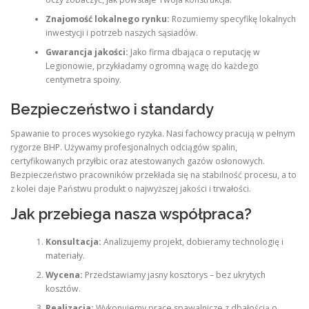
Znajomość lokalnego rynku:
Rozumiemy specyfikę lokalnych
inwestycji i potrzeb naszych sąsiadów.
Gwarancja jakości:
Jako firma dbająca o reputację w
Legionowie, przykładamy ogromną wagę do każdego
centymetra spoiny.
Bezpieczeństwo i standardy
Spawanie to proces wysokiego ryzyka. Nasi fachowcy pracują w pełnym
rygorze BHP. Używamy profesjonalnych odciągów spalin,
certyfikowanych przyłbic oraz atestowanych gazów osłonowych.
Bezpieczeństwo pracowników przekłada się na stabilność procesu, a to
z kolei daje Państwu produkt o najwyższej jakości i trwałości.
Jak przebiega nasza współpraca?
Konsultacja:
Analizujemy projekt, dobieramy technologię i
materiały.
Wycena:
Przedstawiamy jasny kosztorys – bez ukrytych
kosztów.
Realizacja:
Wykonujemy prace spawalnicze z dbałością o