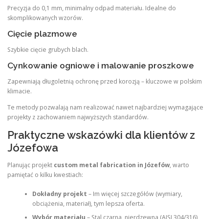
Precyzja do 0,1 mm, minimalny odpad materiału. Idealne do
skomplikowanych wzorów.
Cięcie plazmowe
Szybkie cięcie grubych blach.
Cynkowanie ogniowe i malowanie proszkowe
Zapewniają długoletnią ochronę przed korozją – kluczowe w polskim
klimacie.
Te metody pozwalają nam realizować nawet najbardziej wymagające
projekty z zachowaniem najwyższych standardów.
Praktyczne wskazówki dla klientów z
Józefowa
Planując projekt
custom metal fabrication in Józefów
, warto
pamiętać o kilku kwestiach:
Dokładny projekt
– Im więcej szczegółów (wymiary,
obciążenia, materiał), tym lepsza oferta.
Wybór materiału
– Stal czarna, nierdzewna (AISI 304/316),