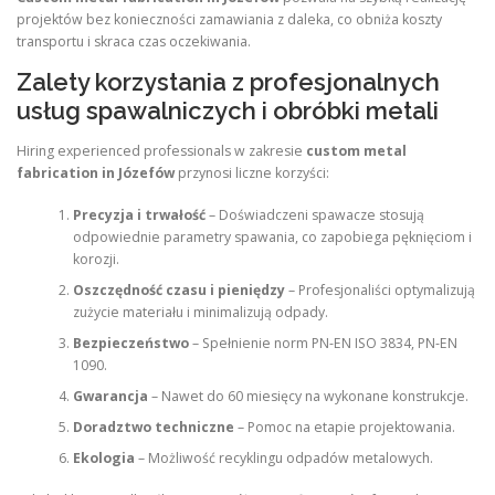
projektów bez konieczności zamawiania z daleka, co obniża koszty
transportu i skraca czas oczekiwania.
Zalety korzystania z profesjonalnych
usług spawalniczych i obróbki metali
Hiring experienced professionals w zakresie
custom metal
fabrication in Józefów
przynosi liczne korzyści:
Precyzja i trwałość
– Doświadczeni spawacze stosują
odpowiednie parametry spawania, co zapobiega pęknięciom i
korozji.
Oszczędność czasu i pieniędzy
– Profesjonaliści optymalizują
zużycie materiału i minimalizują odpady.
Bezpieczeństwo
– Spełnienie norm PN-EN ISO 3834, PN-EN
1090.
Gwarancja
– Nawet do 60 miesięcy na wykonane konstrukcje.
Doradztwo techniczne
– Pomoc na etapie projektowania.
Ekologia
– Możliwość recyklingu odpadów metalowych.