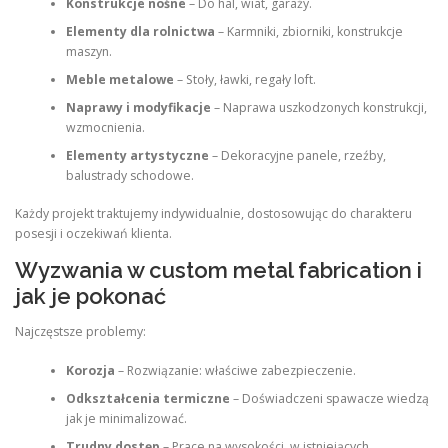
Konstrukcje nośne
– Do hal, wiat, garaży.
Elementy dla rolnictwa
– Karmniki, zbiorniki, konstrukcje
maszyn.
Meble metalowe
– Stoły, ławki, regały loft.
Naprawy i modyfikacje
– Naprawa uszkodzonych konstrukcji,
wzmocnienia.
Elementy artystyczne
– Dekoracyjne panele, rzeźby,
balustrady schodowe.
Każdy projekt traktujemy indywidualnie, dostosowując do charakteru
posesji i oczekiwań klienta.
Wyzwania w custom metal fabrication i
jak je pokonać
Najczęstsze problemy:
Korozja
– Rozwiązanie: właściwe zabezpieczenie.
Odkształcenia termiczne
– Doświadczeni spawacze wiedzą
jak je minimalizować.
Trudny dostęp
– Prace na wysokości, w istniejących