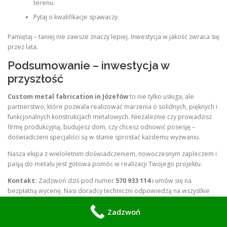
terenu.
Pytaj o kwalifikacje spawaczy.
Pamiętaj – taniej nie zawsze znaczy lepiej. Inwestycja w jakość zwraca się
przez lata.
Podsumowanie – inwestycja w
przyszłość
Custom metal fabrication in Józefów
to nie tylko usługa, ale
partnerstwo, które pozwala realizować marzenia o solidnych, pięknych i
funkcjonalnych konstrukcjach metalowych. Niezależnie czy prowadzisz
firmę produkcyjną, budujesz dom, czy chcesz odnowić posesję –
doświadczeni specjaliści są w stanie sprostać każdemu wyzwaniu.
Nasza ekipa z wieloletnim doświadczeniem, nowoczesnym zapleczem i
pasją do metalu jest gotowa pomóc w realizacji Twojego projektu.
Kontakt:
Zadzwoń dziś pod numer
570 933 114
i umów się na
bezpłatną wycenę. Nasi doradcy techniczni odpowiedzą na wszystkie
pytania i pomogą dobrać najlepsze rozwiązanie dla Twoich potrzeb.
Zadzwoń
Nie czekaj – solidne rozwiązania metalowe zaczynają się od dobrego