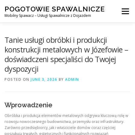
Skip
POGOTOWIE SPAWALNICZE
to
Menu
content
Mobilny Spawacz – Usługi Spawalnicze z Dojazdem
MOBILNY SPAWACZ
WARSZAWA
SPAWACZ
Tanie usługi obróbki i produkcji
konstrukcji metalowych w Józefowie –
doświadczeni specjaliści do Twojej
SPAWANIE MIG/MAG (GMAW)
NASZE USŁUGI
dyspozycji
POSTED ON
KONTAKT
JUNE 3, 2026
BY
ADMIN
Wprowadzenie
Obróbka i produkcja elementów metalowych odgrywa kluczową rolę w
rozwoju nowoczesnego budownictwa, przemysłu oraz infrastruktury.
Zarówno przedsiębiorcy, jak i właściciele domów coraz częściej
poszukują trwałych, estetycznych i funkcjonalnych rozwiązań