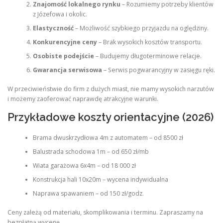
Znajomość lokalnego rynku
– Rozumiemy potrzeby klientów
z Józefowa i okolic.
Elastyczność
– Możliwość szybkiego przyjazdu na oględziny.
Konkurencyjne ceny
– Brak wysokich kosztów transportu.
Osobiste podejście
– Budujemy długoterminowe relacje.
Gwarancja serwisowa
– Serwis pogwarancyjny w zasięgu ręki.
W przeciwieństwie do firm z dużych miast, nie mamy wysokich narzutów
i możemy zaoferować naprawdę atrakcyjne warunki.
Przykładowe koszty orientacyjne (2026)
Brama dwuskrzydłowa 4m z automatem – od 8500 zł
Balustrada schodowa 1m – od 650 zł/mb
Wiata garażowa 6x4m – od 18 000 zł
Konstrukcja hali 10x20m – wycena indywidualna
Naprawa spawaniem – od 150 zł/godz.
Ceny zależą od materiału, skomplikowania i terminu. Zapraszamy na
bezpłatną wycenę.