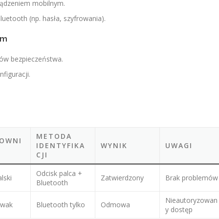
ządzeniem mobilnym.
etooth (np. hasła, szyfrowania).
ym
rów bezpieczeństwa.
iguracji.
METODA
OWNI
IDENTYFIKA
WYNIK
UWAGI
CJI
Odcisk palca +
lski
Zatwierdzony
Brak problemów
Bluetooth
Nieautoryzowan
owak
Bluetooth tylko
Odmowa
y dostęp