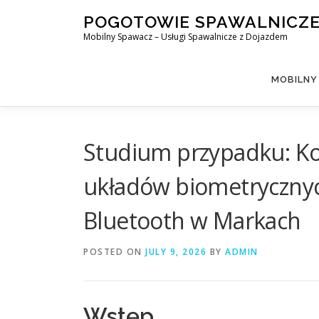
Skip
POGOTOWIE SPAWALNICZ
to
Mobilny Spawacz – Usługi Spawalnicze z Dojazdem
content
MOBILNY
Studium przypadku: Ko
układów biometrycznych
Bluetooth w Markach
POSTED ON
JULY 9, 2026
BY
ADMIN
Wstęp