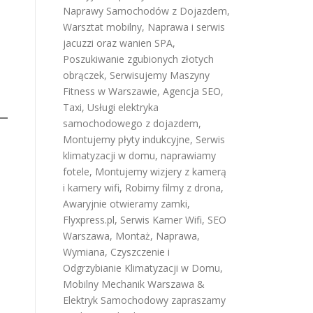
Naprawy Samochodów z Dojazdem
,
Warsztat mobilny
,
Naprawa i serwis
jacuzzi oraz wanien SPA
,
Poszukiwanie zgubionych złotych
obrączek
,
Serwisujemy Maszyny
Fitness w Warszawie
,
Agencja SEO
,
Taxi
,
Usługi elektryka
samochodowego z dojazdem
,
Montujemy płyty indukcyjne
,
Serwis
klimatyzacji w domu
,
naprawiamy
fotele
,
Montujemy wizjery z kamerą
i kamery wifi
,
Robimy filmy z drona
,
Awaryjnie otwieramy zamki
,
Flyxpress.pl
,
Serwis Kamer Wifi
,
SEO
Warszawa
,
Montaż, Naprawa,
Wymiana, Czyszczenie i
Odgrzybianie Klimatyzacji w Domu
,
Mobilny Mechanik Warszawa &
Elektryk Samochodowy
zapraszamy