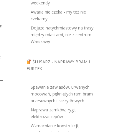
weekendy
Awaria nie czeka - my też nie
czekamy
ym
Dojazd natychmiastowy na trasy
między miastami, nie z centrum
Warszawy
ć
ŚLUSARZ - NAPRAWY BRAM I
FURTEK
Spawanie zawiasów, urwanych
mocowań, pękniętych ram bram
przesuwnych i skrzydłowych
Naprawa zamków, rygli,
elektrozaczepów
Wzmacnianie konstrukcji,