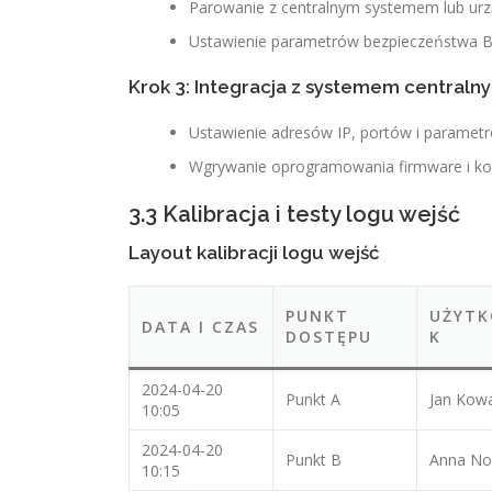
Parowanie z centralnym systemem lub ur
Ustawienie parametrów bezpieczeństwa Blu
Krok 3: Integracja z systemem centraln
Ustawienie adresów IP, portów i paramet
Wgrywanie oprogramowania firmware i konf
3.3 Kalibracja i testy logu wejść
Layout kalibracji logu wejść
PUNKT
UŻYTK
DATA I CZAS
DOSTĘPU
K
2024-04-20
Punkt A
Jan Kowa
10:05
2024-04-20
Punkt B
Anna N
10:15