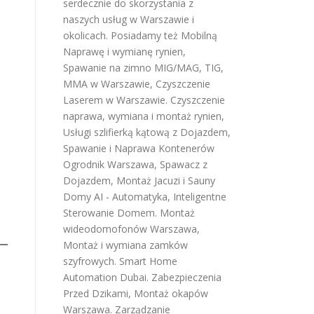
serdecznie do skorzystania z
naszych usług w Warszawie i
okolicach. Posiadamy też
Mobilną
Naprawę i wymianę rynien
,
Spawanie na zimno MIG/MAG, TIG,
MMA w Warszawie
,
Czyszczenie
Laserem w Warszawie
.
Czyszczenie
naprawa, wymiana i montaż rynien
,
Usługi szlifierką kątową z Dojazdem
,
Spawanie i Naprawa Kontenerów
Ogrodnik Warszawa
,
Spawacz z
Dojazdem
,
Montaż Jacuzi i Sauny
Domy AI - Automatyka, Inteligentne
Sterowanie Domem
.
Montaż
wideodomofonów Warszawa
,
Montaż i wymiana zamków
szyfrowych
.
Smart Home
Automation Dubai
.
Zabezpieczenia
Przed Dzikami
,
Montaż okapów
Warszawa
.
Zarządzanie