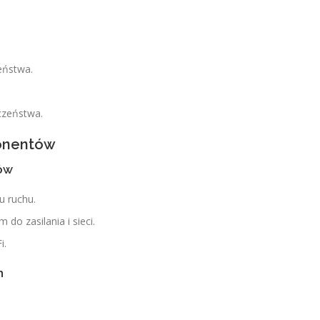
eństwa.
czeństwa.
ponentów
ów
u ruchu.
 do zasilania i sieci.
i.
h