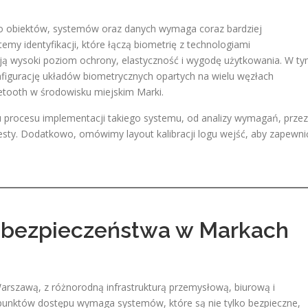
do obiektów, systemów oraz danych wymaga coraz bardziej
y identyfikacji, które łączą biometrię z technologiami
ją wysoki poziom ochrony, elastyczność i wygodę użytkowania. W t
igurację układów biometrycznych opartych na wielu węzłach
tooth w środowisku miejskim Marki.
u procesu implementacji takiego systemu, od analizy wymagań, przez
sty. Dodatkowo, omówimy layout kalibracji logu wejść, aby zapewni
by bezpieczeństwa w Markach
Warszawą, z różnorodną infrastrukturą przemysłową, biurową i
 punktów dostępu wymaga systemów, które są nie tylko bezpieczne,