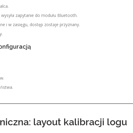
alca.
m wysyła zapytanie do modułu Bluetooth.
ne i w zasięgu, dostęp zostaje przyznany.
y.
onfiguracją
ów.
eństwa.
iczna: layout kalibracji logu