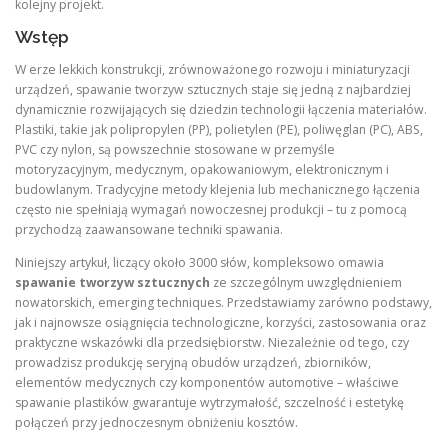
kolejny projekt.
Wstęp
W erze lekkich konstrukcji, zrównoważonego rozwoju i miniaturyzacji
urządzeń, spawanie tworzyw sztucznych staje się jedną z najbardziej
dynamicznie rozwijających się dziedzin technologii łączenia materiałów.
Plastiki, takie jak polipropylen (PP), polietylen (PE), poliwęglan (PC), ABS,
PVC czy nylon, są powszechnie stosowane w przemyśle
motoryzacyjnym, medycznym, opakowaniowym, elektronicznym i
budowlanym. Tradycyjne metody klejenia lub mechanicznego łączenia
często nie spełniają wymagań nowoczesnej produkcji – tu z pomocą
przychodzą zaawansowane techniki spawania.
Niniejszy artykuł, liczący około 3000 słów, kompleksowo omawia
spawanie tworzyw sztucznych
ze szczególnym uwzględnieniem
nowatorskich, emerging techniques. Przedstawiamy zarówno podstawy,
jak i najnowsze osiągnięcia technologiczne, korzyści, zastosowania oraz
praktyczne wskazówki dla przedsiębiorstw. Niezależnie od tego, czy
prowadzisz produkcję seryjną obudów urządzeń, zbiorników,
elementów medycznych czy komponentów automotive – właściwe
spawanie plastików gwarantuje wytrzymałość, szczelność i estetykę
połączeń przy jednoczesnym obniżeniu kosztów.