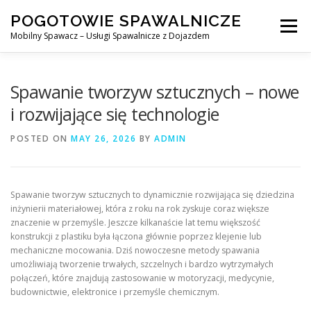
Skip
POGOTOWIE SPAWALNICZE
to
Menu
content
Mobilny Spawacz – Usługi Spawalnicze z Dojazdem
MOBILNY SPAWACZ
WARSZAWA
SPAWACZ
Spawanie tworzyw sztucznych – nowe
i rozwijające się technologie
SPAWANIE MIG/MAG (GMAW)
NASZE USŁUGI
POSTED ON
MAY 26, 2026
BY
ADMIN
KONTAKT
Spawanie tworzyw sztucznych to dynamicznie rozwijająca się dziedzina
inżynierii materiałowej, która z roku na rok zyskuje coraz większe
znaczenie w przemyśle. Jeszcze kilkanaście lat temu większość
konstrukcji z plastiku była łączona głównie poprzez klejenie lub
mechaniczne mocowania. Dziś nowoczesne metody spawania
umożliwiają tworzenie trwałych, szczelnych i bardzo wytrzymałych
połączeń, które znajdują zastosowanie w motoryzacji, medycynie,
budownictwie, elektronice i przemyśle chemicznym.