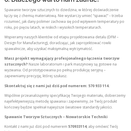
Spawanie tworzyw sztucznych to dziedzina, w której doświadczenie
łączy się z chemią materiałową. Nie wystarczy umieć “spawać” – trzeba
rozumieć, jak dany polimer zachowa się pod wpływem temperatury po
roku, po pięciu latach, w niskich i wysokich temperaturach.
Wspieramy naszych klientów od etapu projektowania detalu (DFM –
Design for Manufacturing), doradzając, jak zaprojektować rowki
spawalnicze, aby uzyskać maksymalną wytrzymałość.
Masz projekt wymagający profesjonalnego łączenia tworzyw
sztucznych?
Nasze laboratorium i park maszynowy są gotowe na
wyzwania. Od prototypowania po pełną produkcję seryjną –
zapewniamy precyzję, której szukasz.
Skontaktuj się z nami już dziś pod numerem: 570 933 114.
Wspólnie przeanalizujemy specyfikację Twojego materiału, dobierzemy
najefektywniejszą metodę spawania i zapewnimy, że Twój produkt
końcowy będzie spełniał najwyższe światowe standardy jakości.
Spawanie Tworzyw Sztucznych – Nowatorskie Techniki
Kontakt z nami już dziś pod numerem
570933114
, aby omówić Twój