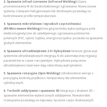
2. Spawanie infrad czerwone (Infrared Welding)
Używa
promieniowania IR do bezkontaktowego ogrzewania. Nowoczesne
systemy z lampami halogenowymi lub diodowymi pozwalają na
kontrolowane profile temperaturowe.
3. Spawanie mikrofalowe i wysokich częstotliwości
(RF/Microwave Welding)
Emerging technika wykorzystująca pole
elektromagnetyczne do selektywnego ogrzewania polimerów
polarnych (PVC, nylon). Szybka, energooszczędna i pozwala na spawanie
grubych elementów.
4. Spawanie ultradźwiękowe 2.0 i hybrydowe
Nowsze generacje
systemów ultradźwiękowych integrują AI do automatycznej regulacji
parametrów w czasie rzeczywistym. Hybrydowe połączenia
ultradźwiękowo-laserowe dają rekordową wytrzymałość.
5. Spawanie rotacyjne (Spin Welding)
Udoskonalone wersje z
precyzyjną kontrolą prędkości i temperatury dla elementów
cylindrycznych.
6. Techniki addytywne i spawanie 3D
Integracja z drukiem 3D –
spawanie elementów wytworzonych addytywnie. Nowatorskie
rozwiązania pozwalają na naprawę i łączenie części drukowanych.