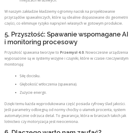
miejscach wrażliwych.
W naszym zakładzie kładziemy ogromny nacisk na projektowanie
przyrządów spawalniczych, które są idealnie dopasowane do geometrii
części, co eliminuje ryzyko naprężeń własnych w gotowym produkcie.
5. Przyszłość: Spawanie wspomagane AI
i monitoring procesowy
Przyszłość spawania tworzyw to
Przemysł 4.0
. Nowoczesne urządzenia
wyposażone są w systemy wizyjne i czujniki, które w czasie rzeczywistym
monitorują:
Siłę docisku.
Głębokość wtłoczenia (spawania).
Zużycie energii.
Dzięki temu każda wyprodukowana część posiada cyfrowy ślad jakości.
Jeśli parametry odbiegną od normy choćby o ułamek procenta, system
automatycznie odrzuca detal. To gwarancja, która w branżach takich jak
lotnictwo czy motoryzacja jest nieoceniona.
6. Dlaczego warto nam zaufać?