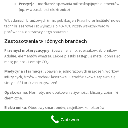
Precyzja
– możliwość spawania mikroskopijnych elementów
(np. w wearables i elektronice).
W badaniach branżowych (m.in. publikacje z Fraunhofer Institute) nowe
techniki laserowe i IR wykazują o 40–70% niższy wskaźnik wad w
porównaniu do tradycyjnego spawania.
Zastosowania w różnych branżach
Przemysł motoryzacyjny:
Spawanie lamp, zderzaków, zbiorników
AdBlue, elementów wnętrza. Lekkie plastiki zastępują metal, obniżając
masę pojazdu i emisję CO₂.
Medycyna i farmacja:
Spawanie jednorazowych urządzeń, worków
infuzyjnych, filtrów – techniki laserowe i ultradźwiękowe zapewniają
sterylność i brak zanieczyszczeń.
Opakowania:
Hermetyczne opakowania żywności, blistery, zbiorniki
chemiczne.
Elektronika:
Obudowy smartfonów, czujników, konektorów.
Budownictwo i geotextylia:
Spawanie geomembran, rur PE, paneli.
Zadzwoń
Lotnictwo i obronność:
Wysokowydajne kompozyty polimerowe.