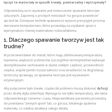
łączyć te materiały w sposób trwały, powtarzalny i wytrzymały?
Odpowiedzią na to wyzwanie jest nowoczesne spawanie tworzyw
sztucznych. Zapomnij o prostych metodach “na gorące powietrze”
sprzed lat. Dzisiejsze techniki spawania to wysoce precyzyjne procesy
sterowane komputerowo, które pozwalają na uzyskanie spoin o
wytrzymałości równej materiałowi rodzicielskiemu.
1. Dlaczego spawanie tworzyw jest tak
trudne?
W przeciwieństwie do metali, które mają zdefiniowaną temperaturę
topnienia, większość polimerów (szczególnie termoplastów) wykazuje
skomplikowane zachowanie w stanie ciekłym. Lepkość, przewodność
cieplna, współczynnik rozszerzalności oraz wrażliwość na degradację
termiczną sprawiają, że spawanie tworzyw jest wyzwaniem
inżynieryjnym.
Aby połączenie było trwałe, cząsteczki polimeru muszą dokonać
dyfuzji
przez strefę styku (interfejs). Wymaga to nie tylko temperatury, ale także
odpowiedniego ciśnienia i czasu. Nieprawidłowe parametry prowadzą
do powstania “zimnych spoin” lub, co gorsza, lokalnego spalenia
materiału, co osłabia strukturę całego detalu.