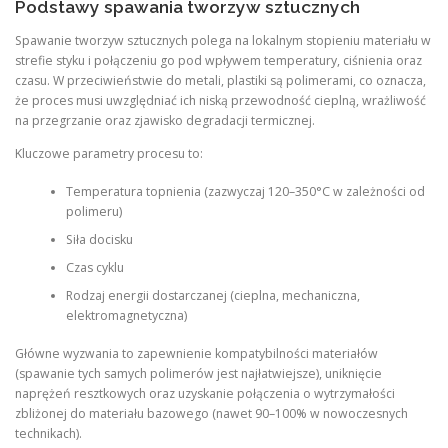
Podstawy spawania tworzyw sztucznych
Spawanie tworzyw sztucznych polega na lokalnym stopieniu materiału w
strefie styku i połączeniu go pod wpływem temperatury, ciśnienia oraz
czasu. W przeciwieństwie do metali, plastiki są polimerami, co oznacza,
że proces musi uwzględniać ich niską przewodność cieplną, wrażliwość
na przegrzanie oraz zjawisko degradacji termicznej.
Kluczowe parametry procesu to:
Temperatura topnienia (zazwyczaj 120–350°C w zależności od
polimeru)
Siła docisku
Czas cyklu
Rodzaj energii dostarczanej (cieplna, mechaniczna,
elektromagnetyczna)
Główne wyzwania to zapewnienie kompatybilności materiałów
(spawanie tych samych polimerów jest najłatwiejsze), uniknięcie
naprężeń resztkowych oraz uzyskanie połączenia o wytrzymałości
zbliżonej do materiału bazowego (nawet 90–100% w nowoczesnych
technikach).