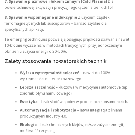
7. Spawanie plazmowe i łukiem zimnym (Cold Plasma)
Dla
powierzchniowej aktywacji i precyzyjnego łączenia cienkich folii.
8. Spawanie wspomagane indukcyjnie
Z użyciem cząstek
ferromagnetycznych lub susceptorów – bardzo szybkie dla
specyficznych aplikacji.
Te emerging techniques pozwalają osiągnąć prędkości spawania nawet
10-krotnie wyższe niż w metodach tradycyjnych, przy jednoczesnym
obniżeniu zużycia energii o 30–50%.
Zalety stosowania nowatorskich technik
Wyższa wytrzymałość połączeń
– nawet do 100%
wytrzymałości materiału bazowego.
Lepsza szczelność
– kluczowa w medycynie i automotive (np.
zbiorniki płynu hamulcowego).
Estetyka
– brak śladów spoiny w produktach konsumenckich.
Automatyzacja i robotyzacja
– łatwa integracja z liniami
produkcyjnymi Industry 4.0.
Ekologia
– brak chemicznych klejów, niższe zużycie energii,
możliwość recyklingu.