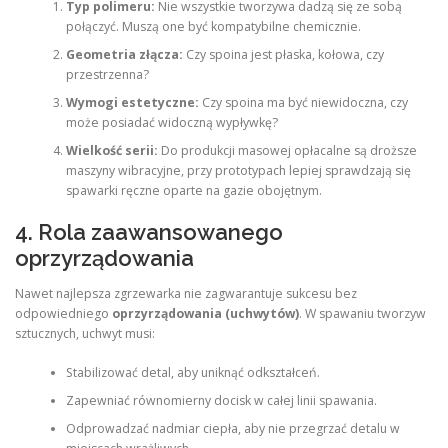
Typ polimeru:
Nie wszystkie tworzywa dadzą się ze sobą
połączyć. Muszą one być kompatybilne chemicznie.
Geometria złącza:
Czy spoina jest płaska, kołowa, czy
przestrzenna?
Wymogi estetyczne:
Czy spoina ma być niewidoczna, czy
może posiadać widoczną wypływkę?
Wielkość serii:
Do produkcji masowej opłacalne są droższe
maszyny wibracyjne, przy prototypach lepiej sprawdzają się
spawarki ręczne oparte na gazie obojętnym.
4. Rola zaawansowanego
oprzyrządowania
Nawet najlepsza zgrzewarka nie zagwarantuje sukcesu bez
odpowiedniego
oprzyrządowania (uchwytów)
. W spawaniu tworzyw
sztucznych, uchwyt musi:
Stabilizować detal, aby uniknąć odkształceń.
Zapewniać równomierny docisk w całej linii spawania.
Odprowadzać nadmiar ciepła, aby nie przegrzać detalu w