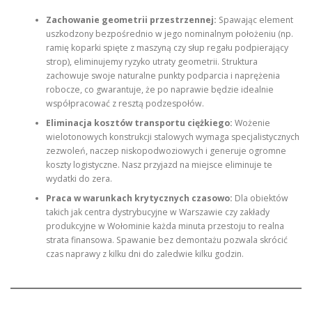
Zachowanie geometrii przestrzennej:
Spawając element
uszkodzony bezpośrednio w jego nominalnym położeniu (np.
ramię koparki spięte z maszyną czy słup regału podpierający
strop), eliminujemy ryzyko utraty geometrii. Struktura
zachowuje swoje naturalne punkty podparcia i naprężenia
robocze, co gwarantuje, że po naprawie będzie idealnie
współpracować z resztą podzespołów.
Eliminacja kosztów transportu ciężkiego:
Wożenie
wielotonowych konstrukcji stalowych wymaga specjalistycznych
zezwoleń, naczep niskopodwoziowych i generuje ogromne
koszty logistyczne. Nasz przyjazd na miejsce eliminuje te
wydatki do zera.
Praca w warunkach krytycznych czasowo:
Dla obiektów
takich jak centra dystrybucyjne w Warszawie czy zakłady
produkcyjne w Wołominie każda minuta przestoju to realna
strata finansowa. Spawanie bez demontażu pozwala skrócić
czas naprawy z kilku dni do zaledwie kilku godzin.