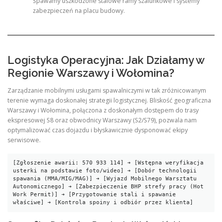
Spawamy uszkodzone stalowe ramy szalunkowe i systemy
zabezpieczeń na placu budowy.
Logistyka Operacyjna: Jak Działamy w
Regionie Warszawy i Wołomina?
Zarządzanie mobilnymi usługami spawalniczymi w tak zróżnicowanym
terenie wymaga doskonałej strategii logistycznej. Bliskość geograficzna
Warszawy i Wołomina, połączona z doskonałym dostępem do trasy
ekspresowej S8 oraz obwodnicy Warszawy (S2/S79), pozwala nam
optymalizować czas dojazdu i błyskawicznie dysponować ekipy
serwisowe.
[Zgłoszenie awarii: 570 933 114] ➔ [Wstępna weryfikacja 
usterki na podstawie foto/wideo] ➔ [Dobór technologii 
spawania (MMA/MIG/MAG)] ➔ [Wyjazd Mobilnego Warsztatu 
Autonomicznego] ➔ [Zabezpieczenie BHP strefy pracy (Hot 
Work Permit)] ➔ [Przygotowanie stali i spawanie 