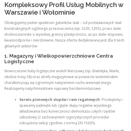
Kompleksowy Profil Usług Mobilnych w
Warszawie i Wołominie
Obsługujemy pełne spektrum gatunków stali – od podstawowych stali
konstrukcyjnych ogólnego przeznaczenia (np. S235, S355), przez stale
drobnoziarniste o wysokiej granicy plastyczności, aż po stale stopowe,
kwasoodporne i nierdzewne. Nasza oferta dedykowana jest dla trzech
głównych sektorów:
1. Magazyny i Wielkopowierzchniowe Centra
Logistyczne
Nowoczesne huby logistyczne wokół Warszawy (np. Białołęka, Marki,
okolice trasy S8) oraz strefy magazynowe w powiecie wołomińskim
charakteryzują się ogromnym natężeniem ruchu wewnętrznego.
Realizujemy natychmiastowe naprawy bezdemontażowe:
Serwis pionowych słupów i ram regałowych:
Prostujemy i
spawamy pęknięte lub zgięte słupy regałów wysokiego
składowania bez konieczności demontażu całych rzędów
zabudowy (z zachowaniem rygorystycznych procedur
odciążenia sekcji zgodnie z normą EN 15635).