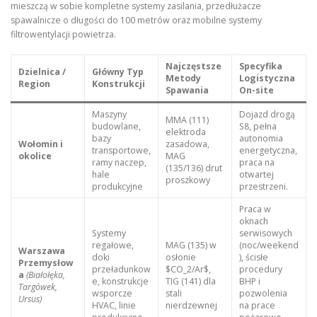
mieszczą w sobie kompletne systemy zasilania, przedłużacze
spawalnicze o długości do 100 metrów oraz mobilne systemy
filtrowentylacji powietrza.
Najczęstsze
Specyfika
Dzielnica /
Główny Typ
Metody
Logistyczna
Region
Konstrukcji
Spawania
On-site
Maszyny
Dojazd drogą
MMA (111)
budowlane,
S8, pełna
elektroda
bazy
autonomia
Wołomin i
zasadowa,
transportowe,
energetyczna,
okolice
MAG
ramy naczep,
praca na
(135/136) drut
hale
otwartej
proszkowy
produkcyjne
przestrzeni.
Praca w
oknach
Systemy
serwisowych
regałowe,
MAG (135) w
(noc/weekend
Warszawa
doki
osłonie
), ścisłe
Przemysłow
przeładunkow
$CO_2/Ar$,
procedury
a
(Białołęka,
e, konstrukcje
TIG (141) dla
BHP i
Targówek,
wsporcze
stali
pozwolenia
Ursus)
HVAC, linie
nierdzewnej
na prace