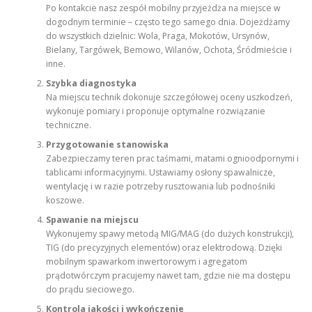
Po kontakcie nasz zespół mobilny przyjeżdża na miejsce w
dogodnym terminie – często tego samego dnia. Dojeżdżamy
do wszystkich dzielnic: Wola, Praga, Mokotów, Ursynów,
Bielany, Targówek, Bemowo, Wilanów, Ochota, Śródmieście i
inne.
Szybka diagnostyka
Na miejscu technik dokonuje szczegółowej oceny uszkodzeń,
wykonuje pomiary i proponuje optymalne rozwiązanie
techniczne.
Przygotowanie stanowiska
Zabezpieczamy teren prac taśmami, matami ognioodpornymi i
tablicami informacyjnymi. Ustawiamy osłony spawalnicze,
wentylację i w razie potrzeby rusztowania lub podnośniki
koszowe.
Spawanie na miejscu
Wykonujemy spawy metodą MIG/MAG (do dużych konstrukcji),
TIG (do precyzyjnych elementów) oraz elektrodową. Dzięki
mobilnym spawarkom inwertorowym i agregatom
prądotwórczym pracujemy nawet tam, gdzie nie ma dostępu
do prądu sieciowego.
Kontrola jakości i wykończenie