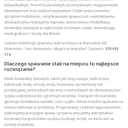
indywidualnym, firmom budowlanym, przemysłowym, magazynowym,
deweloperom oraz osobom prywatnym. Dzięki nowoczesnemu
sprzętowi mobilnemu, certyfikowanym spawaczom i wieloletniemu
doświadczeniu realizujemy naprawy, wzmocnienia i modyfikacje
konstrukcji stalowych w najkrótszym możliwym czasie, minimalizując
niedogodności i koszty dla Klienta.
Szukasz mobilnego spawania stali na miejscu w Warszawie lub
Wołominie – bez demontażu i długich przestojów? Zadzwoń:
570 933
114
.
Dlaczego spawanie stali na miejscu to najlepsze
rozwiązanie?
Wiele konstrukcji stalowych, takich jak ramy maszyn, belki nośne,
balustrady, kraty, schody, wiaty, kontenery czy elementy hali
produkcyjnej, jest trudnych lub wręcz niemożliwych do demontażu bez
ryzyka uszkodzenia lub ogromnych kosztów. Transport do warsztatu
generuje dodatkowe wydatki, czas i ryzyko. Nasze mobilne spawanie na
miejscu eliminuje te problemy. Przyjeżdżamy z pełnym wyposażeniem,
wykonujemy precyzyjne spawy i przywracamy pełną wytrzymałość
konstrukcji bezpośrednio na placu budowy, w hali, na dachu lub na
posesji prywatnej.