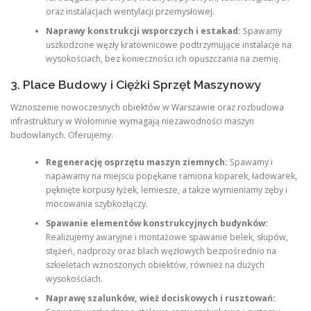
oraz instalacjach wentylacji przemysłowej.
Naprawy konstrukcji wsporczych i estakad:
Spawamy
uszkodzone węzły kratownicowe podtrzymujące instalacje na
wysokościach, bez konieczności ich opuszczania na ziemię.
3. Place Budowy i Ciężki Sprzęt Maszynowy
Wznoszenie nowoczesnych obiektów w Warszawie oraz rozbudowa
infrastruktury w Wołominie wymagają niezawodności maszyn
budowlanych. Oferujemy:
Regenerację osprzętu maszyn ziemnych:
Spawamy i
napawamy na miejscu popękane ramiona koparek, ładowarek,
pęknięte korpusy łyżek, lemiesze, a także wymieniamy zęby i
mocowania szybkozłączy.
Spawanie elementów konstrukcyjnych budynków:
Realizujemy awaryjne i montażowe spawanie belek, słupów,
stężeń, nadproży oraz blach węzłowych bezpośrednio na
szkieletach wznoszonych obiektów, również na dużych
wysokościach.
Naprawę szalunków, wież dociskowych i rusztowań: