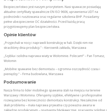
Bezpieczeństwo jest naszym priorytetem. Nasi spawacze posiadają
aktualne certyfikaty spawalnicze EN ISO 9606, uprawnienia UDT na
podnośniki i rusztowania oraz regularne szkolenia BHP. Posiadamy
pełne ubezpieczenie OC działalności. Przed każdą pracą
przygotowujemy plan bezpieczeństwa.
Opinie klientów
„Przyjechali w nocy i naprawili konstrukcję w hali. Dzięki nim nie
straciliśmy dnia produkcji.” – Kierownik zakładu, Warszawa
„Szybka i solidna naprawa wiaty w Wołominie. Polecam!” – Pan Tomasz,
Wołomin
„Mobilne spawanie bez demontażu – ogromna oszczędność czasu i
pieniędzy.” – Firma budowlana, Warszawa
Podsumowanie
Nasza firma to lider mobilnego spawania stali na miejscu na terenie
Warszawy i Wołomina. Oferujemy szybkie, efektywne i profesjonalne
rozwiązania bez konieczności demontażu konstrukcji. Niezależnie od
skali problemu – mała naprawa prywatna czy poważna awaria w
zakładzie produkcyjnym – reagujemy błyskawicznie, pracujemy solidnie i