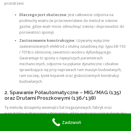
przestrzeni.
Dlaczego jest skuteczna:
Jest całkowicie odporna na
podmuchy wiatru (w przeciwieństwie do metod w osłonie
gazów, gdzie wiatr może zdmuchnąć osłonę i doprowadzić do
porowatości spoiny).
Zastosowanie konstrukcyjne:
Używamy wyłącznie
zaawansowanych elektrod z otuliną zasadową (np. typu EB-150
/ 7018) o obniżonej zawartości wodoru dyfundującego.
Gwarantuje to spoiny o najwyższych parametrach
mechanicznych, odporne na pękanie dynamiczne i idealnie
sprawdzające się przy naprawach ram maszyn budowlanych,
ram naczep, łyżek koparek oraz grubościennych konstrukcji
budowlanych.
2. Spawanie Półautomatyczne – MIG/MAG (135)
oraz Drutami Proszkowymi (136/138)
Tę metodę stosujemy wewnątrz hal magazynowych, fabryk oraz
warsztatów w Warszawie i Wołominie, gdzie wymagana jest maksymalna
szybkość i wydajność układania spoin wielościegowych.
Zadzwoń
Technologia drutów proszkowych (FCAW – 136):
To nasza