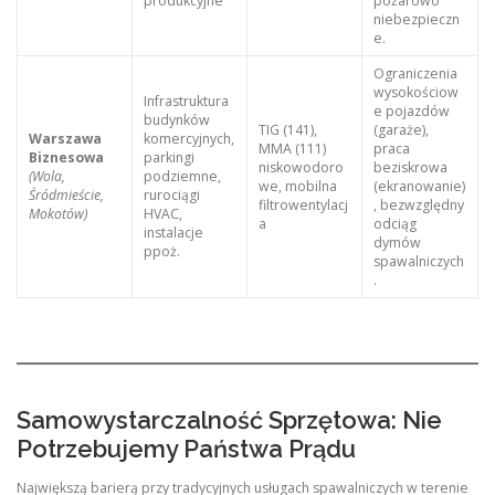
produkcyjne
pożarowo
niebezpieczn
e.
Ograniczenia
wysokościow
Infrastruktura
e pojazdów
budynków
TIG (141),
(garaże),
Warszawa
komercyjnych,
MMA (111)
praca
Biznesowa
parkingi
niskowodoro
beziskrowa
(Wola,
podziemne,
we, mobilna
(ekranowanie)
Śródmieście,
rurociągi
filtrowentylacj
, bezwzględny
Mokotów)
HVAC,
a
odciąg
instalacje
dymów
ppoż.
spawalniczych
.
Samowystarczalność Sprzętowa: Nie
Potrzebujemy Państwa Prądu
Największą barierą przy tradycyjnych usługach spawalniczych w terenie