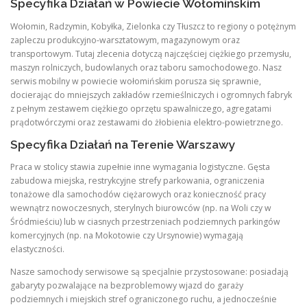
Specyfika Działań w Powiecie Wołomińskim
Wołomin, Radzymin, Kobyłka, Zielonka czy Tłuszcz to regiony o potężnym
zapleczu produkcyjno-warsztatowym, magazynowym oraz
transportowym. Tutaj zlecenia dotyczą najczęściej ciężkiego przemysłu,
maszyn rolniczych, budowlanych oraz taboru samochodowego. Nasz
serwis mobilny w powiecie wołomińskim porusza się sprawnie,
docierając do mniejszych zakładów rzemieślniczych i ogromnych fabryk
z pełnym zestawem ciężkiego oprzętu spawalniczego, agregatami
prądotwórczymi oraz zestawami do żłobienia elektro-powietrznego.
Specyfika Działań na Terenie Warszawy
Praca w stolicy stawia zupełnie inne wymagania logistyczne. Gęsta
zabudowa miejska, restrykcyjne strefy parkowania, ograniczenia
tonażowe dla samochodów ciężarowych oraz konieczność pracy
wewnątrz nowoczesnych, sterylnych biurowców (np. na Woli czy w
Śródmieściu) lub w ciasnych przestrzeniach podziemnych parkingów
komercyjnych (np. na Mokotowie czy Ursynowie) wymagają
elastyczności.
Nasze samochody serwisowe są specjalnie przystosowane: posiadają
gabaryty pozwalające na bezproblemowy wjazd do garaży
podziemnych i miejskich stref ograniczonego ruchu, a jednocześnie