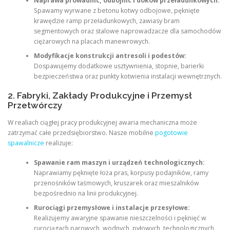
Naprawa prowadnic, odbojnic i doków przeładunkowych:
Spawamy wyrwane z betonu kotwy odbojowe, pęknięte
krawędzie ramp przeładunkowych, zawiasy bram
segmentowych oraz stalowe naprowadzacze dla samochodów
ciężarowych na placach manewrowych.
Modyfikacje konstrukcji antresoli i podestów:
Dospawujemy dodatkowe usztywnienia, stopnie, barierki
bezpieczeństwa oraz punkty kotwienia instalacji wewnętrznych.
2. Fabryki, Zakłady Produkcyjne i Przemysł
Przetwórczy
W realiach ciągłej pracy produkcyjnej awaria mechaniczna może
zatrzymać całe przedsiębiorstwo. Nasze mobilne
pogotowie
spawalnicze
realizuje:
Spawanie ram maszyn i urządzeń technologicznych:
Naprawiamy pęknięte łoża pras, korpusy podajników, ramy
przenośników taśmowych, kruszarek oraz mieszalników
bezpośrednio na linii produkcyjnej.
Rurociągi przemysłowe i instalacje przesyłowe:
Realizujemy awaryjne spawanie nieszczelności i pęknięć w
rurociągach parowych, wodnych, pyłowych, technologicznych