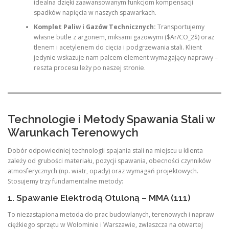
idealna dzięki zaawansowanym funkcjom kompensacji
spadków napięcia w naszych spawarkach.
Komplet Paliw i Gazów Technicznych:
Transportujemy
własne butle z argonem, miksami gazowymi ($Ar/CO_2$) oraz
tlenem i acetylenem do cięcia i podgrzewania stali. Klient
jedynie wskazuje nam palcem element wymagający naprawy –
reszta procesu leży po naszej stronie.
Technologie i Metody Spawania Stali w
Warunkach Terenowych
Dobór odpowiedniej technologii spajania stali na miejscu u klienta
zależy od grubości materiału, pozycji spawania, obecności czynników
atmosferycznych (np. wiatr, opady) oraz wymagań projektowych.
Stosujemy trzy fundamentalne metody:
1. Spawanie Elektrodą Otuloną – MMA (111)
To niezastąpiona metoda do prac budowlanych, terenowych i napraw
ciężkiego sprzętu w Wołominie i Warszawie, zwłaszcza na otwartej