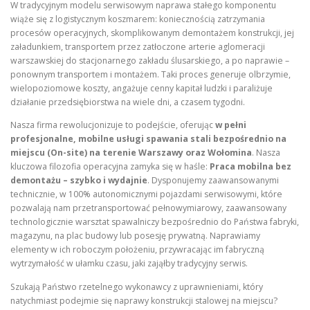
W tradycyjnym modelu serwisowym naprawa stałego komponentu
wiąże się z logistycznym koszmarem: koniecznością zatrzymania
procesów operacyjnych, skomplikowanym demontażem konstrukcji, jej
załadunkiem, transportem przez zatłoczone arterie aglomeracji
warszawskiej do stacjonarnego zakładu ślusarskiego, a po naprawie –
ponownym transportem i montażem. Taki proces generuje olbrzymie,
wielopoziomowe koszty, angażuje cenny kapitał ludzki i paraliżuje
działanie przedsiębiorstwa na wiele dni, a czasem tygodni.
Nasza firma rewolucjonizuje to podejście, oferując
w pełni
profesjonalne, mobilne usługi spawania stali bezpośrednio na
miejscu (On-site) na terenie Warszawy oraz Wołomina
. Nasza
kluczowa filozofia operacyjna zamyka się w haśle:
Praca mobilna bez
demontażu – szybko i wydajnie
. Dysponujemy zaawansowanymi
technicznie, w 100% autonomicznymi pojazdami serwisowymi, które
pozwalają nam przetransportować pełnowymiarowy, zaawansowany
technologicznie warsztat spawalniczy bezpośrednio do Państwa fabryki,
magazynu, na plac budowy lub posesję prywatną. Naprawiamy
elementy w ich roboczym położeniu, przywracając im fabryczną
wytrzymałość w ułamku czasu, jaki zająłby tradycyjny serwis.
Szukają Państwo rzetelnego wykonawcy z uprawnieniami, który
natychmiast podejmie się naprawy konstrukcji stalowej na miejscu?