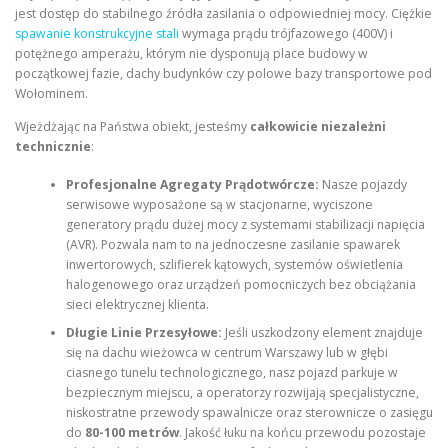
jest dostęp do stabilnego źródła zasilania o odpowiedniej mocy. Ciężkie
spawanie konstrukcyjne stali
wymaga prądu trójfazowego (400V) i
potężnego amperażu, którym nie dysponują place budowy w
początkowej fazie, dachy budynków czy polowe bazy transportowe pod
Wołominem.
Wjeżdżając na Państwa obiekt, jesteśmy
całkowicie niezależni
technicznie
:
Profesjonalne Agregaty Prądotwórcze:
Nasze pojazdy
serwisowe wyposażone są w stacjonarne, wyciszone
generatory prądu dużej mocy z systemami stabilizacji napięcia
(AVR). Pozwala nam to na jednoczesne zasilanie spawarek
inwertorowych, szlifierek kątowych, systemów oświetlenia
halogenowego oraz urządzeń pomocniczych bez obciążania
sieci elektrycznej klienta.
Długie Linie Przesyłowe:
Jeśli uszkodzony element znajduje
się na dachu wieżowca w centrum Warszawy lub w głębi
ciasnego tunelu technologicznego, nasz pojazd parkuje w
bezpiecznym miejscu, a operatorzy rozwijają specjalistyczne,
niskostratne przewody spawalnicze oraz sterownicze o zasięgu
do
80-100 metrów
. Jakość łuku na końcu przewodu pozostaje