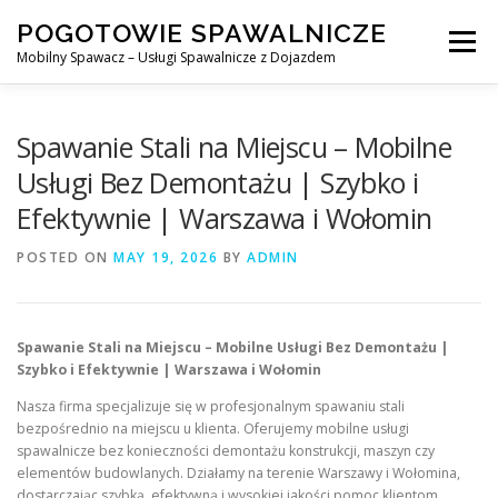
Skip
POGOTOWIE SPAWALNICZE
to
Menu
content
Mobilny Spawacz – Usługi Spawalnicze z Dojazdem
MOBILNY SPAWACZ
WARSZAWA
SPAWACZ
Spawanie Stali na Miejscu – Mobilne
Usługi Bez Demontażu | Szybko i
Efektywnie | Warszawa i Wołomin
SPAWANIE MIG/MAG (GMAW)
NASZE USŁUGI
POSTED ON
MAY 19, 2026
BY
ADMIN
KONTAKT
Spawanie Stali na Miejscu – Mobilne Usługi Bez Demontażu |
Szybko i Efektywnie | Warszawa i Wołomin
Nasza firma specjalizuje się w profesjonalnym spawaniu stali
bezpośrednio na miejscu u klienta. Oferujemy mobilne usługi
spawalnicze bez konieczności demontażu konstrukcji, maszyn czy
elementów budowlanych. Działamy na terenie Warszawy i Wołomina,
dostarczając szybką, efektywną i wysokiej jakości pomoc klientom